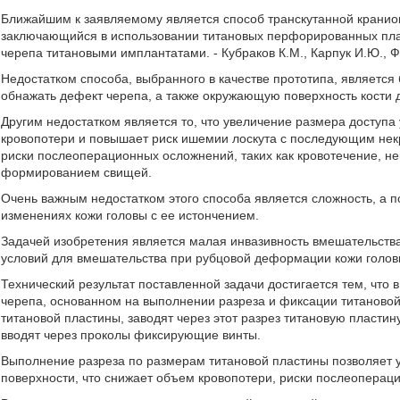
Ближайшим к заявляемому является способ транскутанной кранио
заключающийся в использовании титановых перфорированных плас
черепа титановыми имплантатами. - Кубраков К.М., Карпук И.Ю., Фе
Недостатком способа, выбранного в качестве прототипа, являетс
обнажать дефект черепа, а также окружающую поверхность кости 
Другим недостатком является то, что увеличение размера доступ
кровопотери и повышает риск ишемии лоскута с последующим нек
риски послеоперационных осложнений, таких как кровотечение, н
формированием свищей.
Очень важным недостатком этого способа является сложность, а
изменениях кожи головы с ее истончением.
Задачей изобретения является малая инвазивность вмешательств
условий для вмешательства при рубцовой деформации кожи голов
Технический результат поставленной задачи достигается тем, что
черепа, основанном на выполнении разреза и фиксации титаново
титановой пластины, заводят через этот разрез титановую пласти
вводят через проколы фиксирующие винты.
Выполнение разреза по размерам титановой пластины позволяет у
поверхности, что снижает объем кровопотери, риски послеоперац