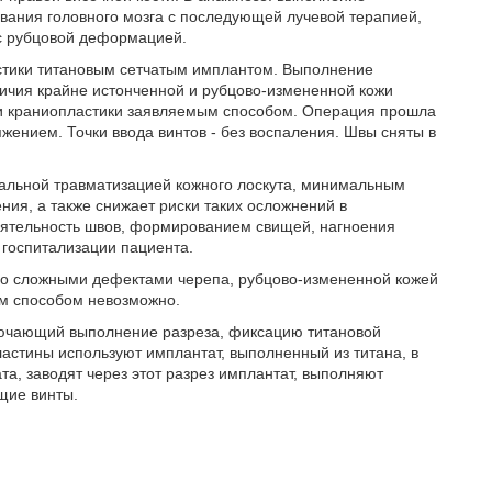
вания головного мозга с последующей лучевой терапией,
 с рубцовой деформацией.
стики титановым сетчатым имплантом. Выполнение
ичия крайне истонченной и рубцово-измененной кожи
ии краниопластики заявляемым способом. Операция прошла
ением. Точки ввода винтов - без воспаления. Швы сняты в
альной травматизацией кожного лоскута, минимальным
ия, а также снижает риски таких осложнений в
тоятельность швов, формированием свищей, нагноения
госпитализации пациента.
 со сложными дефектами черепа, рубцово-измененной кожей
ым способом невозможно.
лючающий выполнение разреза, фиксацию титановой
ластины используют имплантат, выполненный из титана, в
а, заводят через этот разрез имплантат, выполняют
щие винты.