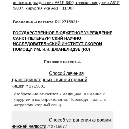
аппликаторы для них A61F 6/00; глазная хирургия A61F
9/007, хирургия уха A61F 11/00)
Владельцы патента RU 2715921:
ГОСУДАРСТВЕННОЕ БЮДЖЕТНОЕ УЧРЕЖДЕНИЕ
САНКТ-ПЕТЕРБУРГСКИЙ НАУЧНО-
ИССЛЕДОВАТЕЛЬСКИЙ ИНСТИТУТ СКОРОЙ
ПОМОЩИ ИМ. И.И. ДЖАНЕЛИДЗЕ (RU)
Похожие патенты:
Способ лечения
транссфинктерных свищей прямой
кишки
// 2715681
Изобретение относится к медицине, а именно к
хирургии и колопроктологии. Переводят транс- в
интрасфинктерный свищ.
Способ устранения атрофии
нижней челюсти
// 2715677