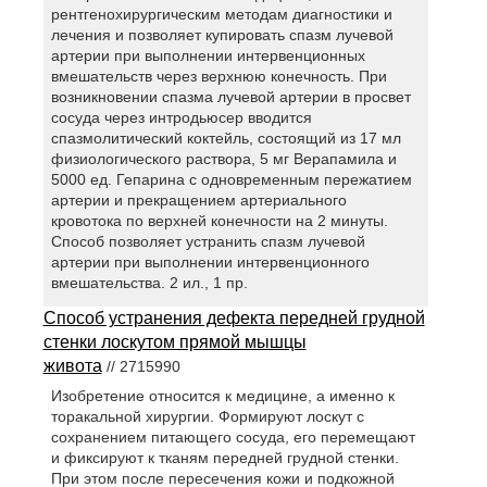
рентгенохирургическим методам диагностики и
лечения и позволяет купировать спазм лучевой
артерии при выполнении интервенционных
вмешательств через верхнюю конечность. При
возникновении спазма лучевой артерии в просвет
сосуда через интродьюсер вводится
спазмолитический коктейль, состоящий из 17 мл
физиологического раствора, 5 мг Верапамила и
5000 ед. Гепарина с одновременным пережатием
артерии и прекращением артериального
кровотока по верхней конечности на 2 минуты.
Способ позволяет устранить спазм лучевой
артерии при выполнении интервенционного
вмешательства. 2 ил., 1 пр.
Способ устранения дефекта передней грудной
стенки лоскутом прямой мышцы
живота
// 2715990
Изобретение относится к медицине, а именно к
торакальной хирургии. Формируют лоскут с
сохранением питающего сосуда, его перемещают
и фиксируют к тканям передней грудной стенки.
При этом после пересечения кожи и подкожной