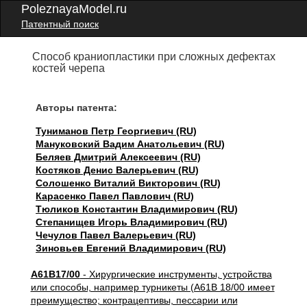
PoleznayaModel.ru
Патентный поиск
Способ краниопластики при сложных дефектах
костей черепа
Авторы патента:
Туниманов Петр Георгиевич (RU)
Мануковский Вадим Анатольевич (RU)
Беляев Дмитрий Алексеевич (RU)
Костяков Денис Валерьевич (RU)
Солошенко Виталий Викторович (RU)
Карасенко Павел Павлович (RU)
Тюликов Константин Владимирович (RU)
Степанищев Игорь Владимирович (RU)
Чечулов Павел Валерьевич (RU)
Зиновьев Евгений Владимирович (RU)
A61B17/00
- Хирургические инструменты, устройства
или способы, например турникеты (A61B 18/00 имеет
преимущество; контрацептивы, пессарии или