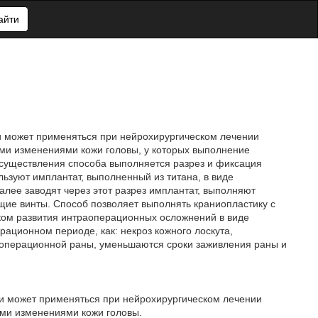
айти
 и может применяться при нейрохирургическом лечении
ми изменениями кожи головы, у которых выполнение
существления способа выполняется разрез и фиксация
льзуют имплантат, выполненный из титана, в виде
лее заводят через этот разрез имплантат, выполняют
ие винты. Способ позволяет выполнять краниопластику с
ком развития интраоперационных осложнений в виде
рационном периоде, как: некроз кожного лоскута,
еоперационной раны, уменьшаются сроки заживления раны и
, и может применяться при нейрохирургическом лечении
ми изменениями кожи головы.