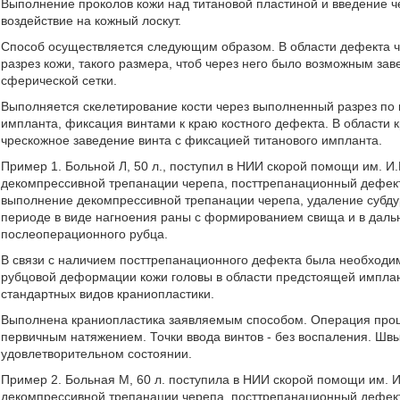
Выполнение проколов кожи над титановой пластиной и введение 
воздействие на кожный лоскут.
Способ осуществляется следующим образом. В области дефекта че
разрез кожи, такого размера, чтоб через него было возможным зав
сферической сетки.
Выполняется скелетирование кости через выполненный разрез по 
импланта, фиксация винтами к краю костного дефекта. В области 
чрескожное заведение винта с фиксацией титанового импланта.
Пример 1. Больной Л, 50 л., поступил в НИИ скорой помощи им. И.
декомпрессивной трепанации черепа, посттрепанационный дефект 
выполнение декомпрессивной трепанации черепа, удаление субд
периоде в виде нагноения раны с формированием свища и в дал
послеоперационного рубца.
В связи с наличием посттрепанационного дефекта была необходим
рубцовой деформации кожи головы в области предстоящей импла
стандартных видов краниопластики.
Выполнена краниопластика заявляемым способом. Операция прош
первичным натяжением. Точки ввода винтов - без воспаления. Швы
удовлетворительном состоянии.
Пример 2. Больная М, 60 л. поступила в НИИ скорой помощи им. И
декомпрессивной трепанации черепа, посттрепанационный дефект