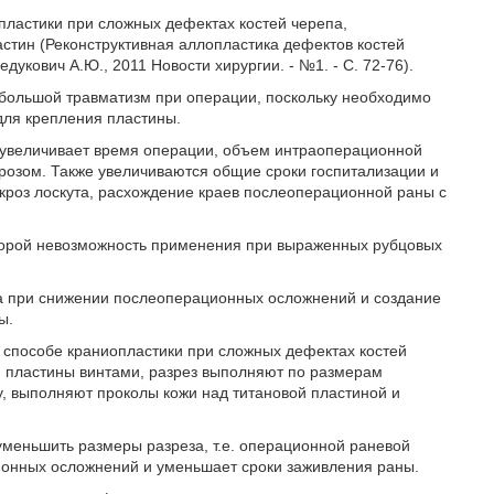
пластики при сложных дефектах костей черепа,
тин (Реконструктивная аллопластика дефектов костей
дукович А.Ю., 2011 Новости хирургии. - №1. - С. 72-76).
я большой травматизм при операции, поскольку необходимо
для крепления пластины.
а увеличивает время операции, объем интраоперационной
розом. Также увеличиваются общие сроки госпитализации и
екроз лоскута, расхождение краев послеоперационной раны с
 порой невозможность применения при выраженных рубцовых
а при снижении послеоперационных осложнений и создание
ы.
 в способе краниопластики при сложных дефектах костей
й пластины винтами, разрез выполняют по размерам
ну, выполняют проколы кожи над титановой пластиной и
меньшить размеры разреза, т.е. операционной раневой
ионных осложнений и уменьшает сроки заживления раны.