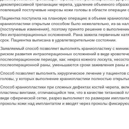
декомпрессивной трепанации черепа, удаление объемного образо
повлекшей постлучевые некрозы кожи головы в области операции
Пациентка поступила на плановую операцию в объеме краниопла
краниопластики открытым способом было нежелательно, из-за нал
(постлучевые изменения), поэтому принято решение о выполнен
без интраоперационных осложнений. Рана зажила первичным натяж
срок. Пациентка выписана в удовлетворительном состоянии.
Заявляемый способ позволяет выполнять краниопластику с миним
риском развития интраоперационных осложнений в виде кровотечен
послеоперационном периоде, как: некроз кожного лоскута, несос
послеоперационной раны, уменьшаются сроки заживления раны и 
Способ позволяет выполнять хирургическое лечение у пациентов
головы, у которых выполнение краниопластики полностью открыт
Способ краниопластики при сложных дефектах костей черепа, вк
пластины винтами, отличающийся тем, что в качестве титановой п
виде сферической сетки, разрез выполняют по размерам имплантат
проколы кожи над имплантатом и вводят через проколы фиксирую