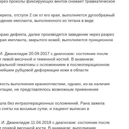
через проколы фиксирующих винтов снижает травматическое
репа, отступя 2 см от его края, выполняется дугообразный
едение импланта, выполненного из титана в виде
краю дефекта, далее производятся заведение через разрез
края импланта, закрытого кожей, выполняются пункционное
И. Джанелидзе 20.09.2017 с диагнозом: состояние после
левой височной и теменной костей. В анамнезе:
уральной гематомы с осложнением в послеоперационном
ьнейшем рубцовой деформации кожи в области
ость выполнения краниопластики, однако, из-за наличия
нтации, не представлялось возможным применение
ла без интраоперационных осложнений. Рана зажила
 сняты на восьмые сутки, и пациент выписан в
.И. Джанелидзе 11.04.2018 с диагнозом: состояние после
 правой височной кости. В анамнезе: выполнение