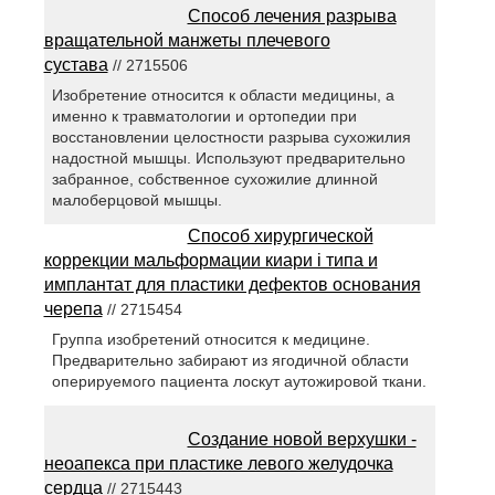
Способ лечения разрыва
вращательной манжеты плечевого
сустава
// 2715506
Изобретение относится к области медицины, а
именно к травматологии и ортопедии при
восстановлении целостности разрыва сухожилия
надостной мышцы. Используют предварительно
забранное, собственное сухожилие длинной
малоберцовой мышцы.
Способ хирургической
коррекции мальформации киари i типа и
имплантат для пластики дефектов основания
черепа
// 2715454
Группа изобретений относится к медицине.
Предварительно забирают из ягодичной области
оперируемого пациента лоскут аутожировой ткани.
Создание новой верхушки -
неоапекса при пластике левого желудочка
сердца
// 2715443