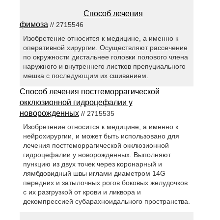
Способ лечения
фимоза
// 2715546
Изобретение относится к медицине, а именно к
оперативной хирургии. Осуществляют рассечение
по окружности дистальнее головки полового члена
наружного и внутреннего листков препуциального
мешка с последующим их сшиванием.
Способ лечения постгеморрагической
окклюзионной гидроцефалии у
новорожденных
// 2715535
Изобретение относится к медицине, а именно к
нейрохирургии, и может быть использовано для
лечения постгеморрагической окклюзионной
гидроцефалии у новорожденных. Выполняют
пункцию из двух точек через коронарный и
лямбдовидный швы иглами диаметром 14G
передних и затылочных рогов боковых желудочков
с их разгрузкой от крови и ликвора и
декомпрессией субарахноидального пространства.