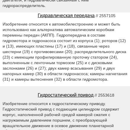
гидрораспределитель.
Гидравлическая передача
// 2557105
Изобретение относится к автомобилестроению и может быть
использовано как альтернатива автоматическим коробкам
перемены передач (АКПП). Гидропередача в составе
гидромотора и гидронасоса состоит из корпуса (1); роторов (12)
и (13), имеющих пластины (17) и (18), связанные через
шестерни (19) с противовесами (20); распределительного диска
(23) с имеющим профилированную проточку статором (24),
выполненным с ленточным тормозом (25) и с дисковыми
заслонками (26) и (27); двух камер всасывания (29) и двух
напорных камер (30) в области гидронасоса; камеры нагнетания
(31) и камеры вытеснения (32) в области гидромотора.
Гидростатический привод
// 2553618
Изобретение относится к гидростатическому приводу.
Гидростатический привод с подающим цилиндром содержит
корпус, наполненной рабочей средой камерой сжатия с
нагружаемым давлением поршнем, с преобразующей
вращательное движение в осевое движение планетарной