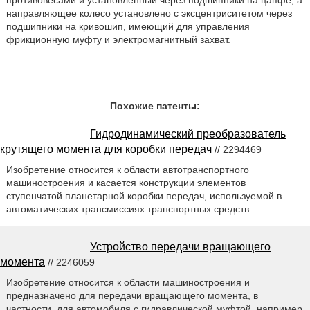
противовесами и установленный через подшипники на цапфе, а
направляющее колесо установлено с эксцентриситетом через
подшипники на кривошип, имеющий для управления
фрикционную муфту и электромагнитный захват.
Похожие патенты:
Гидродинамический преобразователь
крутящего момента для коробки передач
// 2294469
Изобретение относится к области автотранспортного
машиностроения и касается конструкции элементов
ступенчатой планетарной коробки передач, используемой в
автоматических трансмиссиях транспортных средств.
Устройство передачи вращающего
момента
// 2246059
Изобретение относится к области машиностроения и
предназначено для передачи вращающего момента, в
частности, для автомобиля с гидравлической муфтой, например