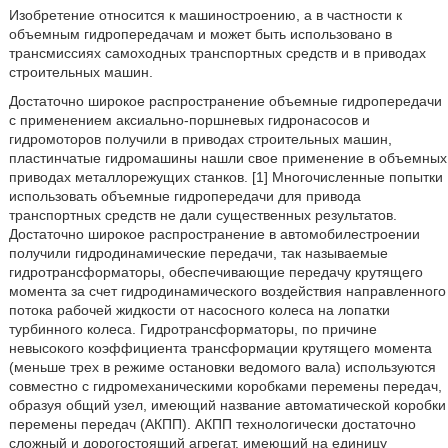
Изобретение относится к машиностроению, а в частности к
объемным гидропередачам и может быть использовано в
трансмиссиях самоходных транспортных средств и в приводах
строительных машин.
Достаточно широкое распространение объемные гидропередачи
с применением аксиально-поршневых гидронасосов и
гидромоторов получили в приводах строительных машин,
пластинчатые гидромашины нашли свое применение в объемных
приводах металлорежущих станков. [1] Многочисленные попытки
использовать объемные гидропередачи для привода
транспортных средств не дали существенных результатов.
Достаточно широкое распространение в автомобилестроении
получили гидродинамические передачи, так называемые
гидротрансформаторы, обеспечивающие передачу крутящего
момента за счет гидродинамического воздействия направленного
потока рабочей жидкости от насосного колеса на лопатки
турбинного колеса. Гидротрансформаторы, по причине
невысокого коэффициента трансформации крутящего момента
(меньше трех в режиме остановки ведомого вала) используются
совместно с гидромеханическими коробками перемены передач,
образуя общий узел, имеющий название автоматической коробки
перемены передач (АКПП). АКПП технологически достаточно
сложный и дорогостоящий агрегат, имеющий на единицу