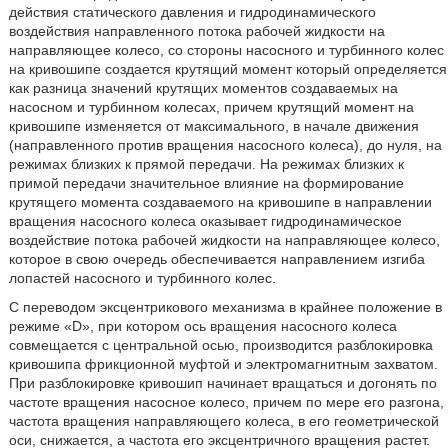
действия статического давления и гидродинамического
воздействия направленного потока рабочей жидкости на
направляющее колесо, со стороны насосного и турбинного колес
на кривошипе создается крутящий момент который определяется
как разница значений крутящих моментов создаваемых на
насосном и турбинном колесах, причем крутящий момент на
кривошипе изменяется от максимального, в начале движения
(направленного против вращения насосного колеса), до нуля, на
режимах близких к прямой передачи. На режимах близких к
примой передачи значительное влияние на формирование
крутящего момента создаваемого на кривошипе в направлении
вращения насосного колеса оказывает гидродинамическое
воздействие потока рабочей жидкости на направляющее колесо,
которое в свою очередь обеспечивается направлением изгиба
лопастей насосного и турбинного колес.
С переводом эксцентрикового механизма в крайнее положение в
режиме «D», при котором ось вращения насосного колеса
совмещается с центральной осью, производится разблокировка
кривошипа фрикционной муфтой и электромагнитным захватом.
При разблокировке кривошип начинает вращаться и догонять по
частоте вращения насосное колесо, причем по мере его разгона,
частота вращения направляющего колеса, в его геометрической
оси, снижается, а частота его эксцентричного вращения растет.