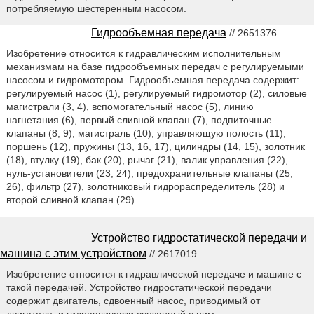
потребляемую шестеренным насосом.
Гидрообъемная передача
// 2651376
Изобретение относится к гидравлическим исполнительным
механизмам на базе гидрообъемных передач с регулируемыми
насосом и гидромотором. Гидрообъемная передача содержит:
регулируемый насос (1), регулируемый гидромотор (2), силовые
магистрали (3, 4), вспомогательный насос (5), линию
нагнетания (6), первый сливной клапан (7), подпиточные
клапаны (8, 9), магистраль (10), управляющую полость (11),
поршень (12), пружины (13, 16, 17), цилиндры (14, 15), золотник
(18), втулку (19), бак (20), рычаг (21), валик управления (22),
нуль-установители (23, 24), предохранительные клапаны (25,
26), фильтр (27), золотниковый гидрораспределитель (28) и
второй сливной клапан (29).
Устройство гидростатической передачи и
машина с этим устройством
// 2617019
Изобретение относится к гидравлической передаче и машине с
такой передачей. Устройство гидростатической передачи
содержит двигатель, сдвоенный насос, приводимый от
двигателя, и гидравлически связанный с ним