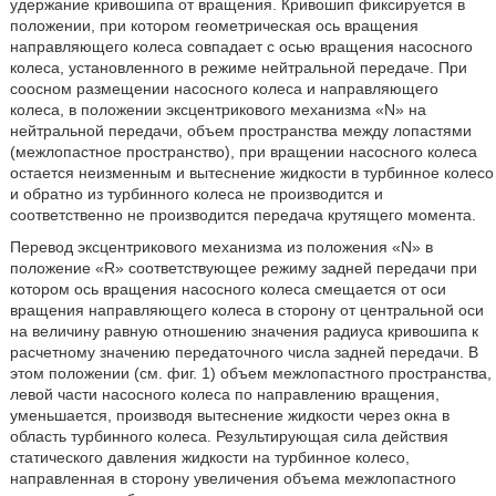
удержание кривошипа от вращения. Кривошип фиксируется в
положении, при котором геометрическая ось вращения
направляющего колеса совпадает с осью вращения насосного
колеса, установленного в режиме нейтральной передаче. При
соосном размещении насосного колеса и направляющего
колеса, в положении эксцентрикового механизма «N» на
нейтральной передачи, объем пространства между лопастями
(межлопастное пространство), при вращении насосного колеса
остается неизменным и вытеснение жидкости в турбинное колесо
и обратно из турбинного колеса не производится и
соответственно не производится передача крутящего момента.
Перевод эксцентрикового механизма из положения «N» в
положение «R» соответствующее режиму задней передачи при
котором ось вращения насосного колеса смещается от оси
вращения направляющего колеса в сторону от центральной оси
на величину равную отношению значения радиуса кривошипа к
расчетному значению передаточного числа задней передачи. В
этом положении (см. фиг. 1) объем межлопастного пространства,
левой части насосного колеса по направлению вращения,
уменьшается, производя вытеснение жидкости через окна в
область турбинного колеса. Результирующая сила действия
статического давления жидкости на турбинное колесо,
направленная в сторону увеличения объема межлопастного