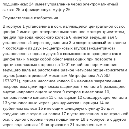
подшипниках 24 имеет управление через электромагнитный
захват 25 и фрикционную муфту 26.
Осуществление изобретения.
В корпусе 1 установлена в оси, являющейся центральной осью,
цапфа 2 имеющая отверстие выполненное с эксцентриситетом,
где для привода насосного колеса 6 имеется ведущий вал 5
установленный через подшипники 3 и эксцентриковый механизм
4 состоящий из двух эксцентриковых втулок (эксцентриков)
установленных одна в другой с возможностью вращения как в
цапфе так и между собой обеспечивающих при повороте в
противоположные стороны на 180° линейное перемещение
ведущего вала на расстояние равное четырем эксцентриситетам
втулок (эксцентриковый механизм Митрофанова А.А-SU
1573271), причем насосное колесо 6 имеющее закрепленные
посредством цилиндрических шарниров 7 лопасти 8 размещено
внутри направляющего колеса 9 которое имеет окна 10,
направляющие канавки 11 с пальцами 12 фиксирующие лопасти
13 установленные через цилиндрически шарниры 14 на
турбинном колесе 15 имеющим шлицевую ступицу 16 для
соединения с ведомым валом 17 и установленном в центральной
оси, с одной стороны через подшипники 18 в корпусе, а с другой
через подшипники 19 на кривошип 21 выполненным с