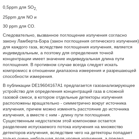
0,5ppm для SO
2,
25ppm для NO и
30 ppm для CО.
Следовательно, вызванное поглощение излучения согласно
закону Ламберта-Бэра (закон поглощения оптического излучения)
для каждого газа, вследствие поглощения излучения, является
индивидуальным, а поэтому для определения точной
концентрации имеет значение индивидуальная длина пути
поглощения. В противном случае всегда следует искать
компромисс в отношении диапазона измерения и разрешающей
способности измерения.
В публикации DE19604167A1 предлагается газоанализирующее
устройство для определения концентраций газа в сложной
газовой смеси, в котором отдельные детекторы излучения
расположены вращательно - симметрично вокруг источника
излучения, причем можно изменять расстояние до источника
излучения, а вместе с ним - длину пути поглощения.
Существенным недостатком этой компоновки остается
разделение испускаемого потока излучения на множество
детекторов излучения, вследствие чего на детекторы попадает
только очень небольшая доля уровня излучения, а предел