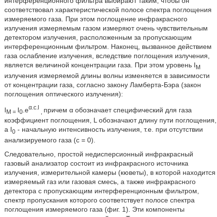
интерференционного фильтра выбирают таким, чтобы он
соответствовал характеристической полосе спектра поглощения
измеряемого газа. При этом поглощение инфракрасного
излучения измеряемым газом измеряют очень чувствительным
детектором излучения, расположенным за пропускающим
интерференционным фильтром. Наконец, вызванное действием
газа ослабление излучения, вследствие поглощения излучения,
является величиной концентрации газа. При этом уровень I
M
излучения измеряемой длины волны изменяется в зависимости
от концентрации газа, согласно закону Ламберта-Бэра (закон
поглощения оптического излучения):
α.c.l
I
I
.e
причем α обозначает специфический для газа
M =
0
,
коэффициент поглощения, L обозначают длину пути поглощения,
а I
- начальную интенсивность излучения, т.е. при отсутствии
0
анализируемого газа (c = 0).
Следовательно, простой недисперсионный инфракрасный
газовый анализатор состоит из инфракрасного источника
излучения, измерительной камеры (кюветы), в которой находится
измеряемый газ или газовая смесь, а также инфракрасного
детектора с пропускающим интерференционным фильтром,
спектр пропускания которого соответствует полосе спектра
поглощения измеряемого газа (фиг. 1). Эти компоненты