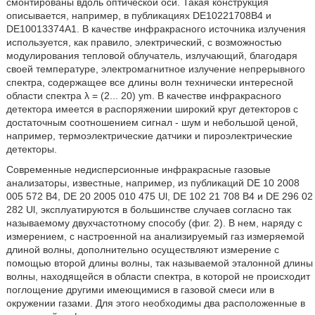
смонтированы вдоль оптической оси. Такая конструкция
описывается, например, в публикациях DE10221708B4 и
DE10013374A1. В качестве инфракрасного источника излучения
используется, как правило, электрический, с возможностью
модулирования тепловой облучатель, излучающий, благодаря
своей температуре, электромагнитное излучение непрерывного
спектра, содержащее все длины волн технически интересной
области спектра λ = (2... 20) ym. В качестве инфракрасного
детектора имеется в распоряжении широкий круг детекторов с
достаточным соотношением сигнал - шум и небольшой ценой,
например, термоэлектрические датчики и пироэлектрические
детекторы.
Современные недисперсионные инфракрасные газовые
анализаторы, известные, например, из публикаций DE 10 2008
005 572 B4, DE 20 2005 010 475 Ul, DE 102 21 708 B4 и DE 296 02
282 Ul, эксплуатируются в большинстве случаев согласно так
называемому двухчастотному способу (фиг. 2). В нем, наряду с
измерением, с настроенной на анализируемый газ измеряемой
длиной волны, дополнительно осуществляют измерение с
помощью второй длины волны, так называемой эталонной длины
волны, находящейся в области спектра, в которой не происходит
поглощение другими имеющимися в газовой смеси или в
окружении газами. Для этого необходимы два расположенные в