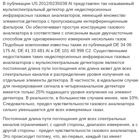
В публикации US 2012/0235038 AI представлен так называемый
мультиспектральный детектор для недисперсионных
инфракрасных газовых анализаторов, имеющий множество
элементов детектора с пропускающим интерференционным
фильтром. Он обеспечивает простую конструкцию газового
анализатора в соответствии с описанным выше двухчастотным
способом для одновременного измерения нескольких газов.
Подобные компоновки известны также из публикаций DE 34 06
175 AI, DE 41 33 481 AI и DE 101 40 998 C2. Существенными
недостатками таких недисперсионных инфракрасных газовых
анализаторов с мультиспектральным детектором являются
постоянная длина пути поглощения или длина кювет для всех
спектральных каналов и распределение уровня излучения на
отдельные элементы детектора. В частности, в идеальном случае
для генерирования сигнала в четырехканальном детекторе
имеется только 25% падающего уровня излучения на элемент
детектора. В реальности, в большинстве случаев менее, чем 10%.
Следовательно, предел чувствительности газового анализатора
сильно уменьшается для всех измеряемых газах.
Постоянная длина пути поглощения для всех спектральных
каналов ограничивает, с одной стороны, диапазон измерения, а с
другой стороны - предел чувствительности газового анализатора.
Это происходит потому, что, во-первых, каждый газ имеет