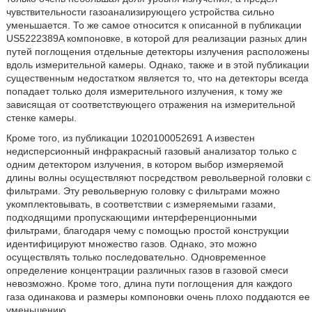
чувствительности газоанализирующего устройства сильно
уменьшается. То же самое относится к описанной в публикации
US5222389A компоновке, в которой для реализации разных длин
путей поглощения отдельные детекторы излучения расположены
вдоль измерительной камеры. Однако, также и в этой публикации
существенным недостатком является то, что на детекторы всегда
попадает только доля измерительного излучения, к тому же
зависящая от соответствующего отражения на измерительной
стенке камеры.
Кроме того, из публикации 1020100052691 A известен
недисперсионный инфракрасный газовый анализатор только с
одним детектором излучения, в котором выбор измеряемой
длины волны осуществляют посредством револьверной головки с
фильтрами. Эту револьверную головку с фильтрами можно
укомплектовывать, в соответствии с измеряемыми газами,
подходящими пропускающими интерференционными
фильтрами, благодаря чему с помощью простой конструкции
идентифицируют множество газов. Однако, это можно
осуществлять только последовательно. Одновременное
определение концентрации различных газов в газовой смеси
невозможно. Кроме того, длина пути поглощения для каждого
газа одинакова и размеры компоновки очень плохо поддаются ее
уменьшению.