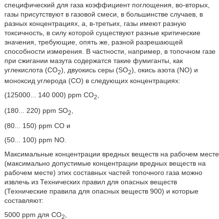
специфический для газа коэффициент поглощения, во-вторых,
газы присутствуют в газовой смеси, в большинстве случаев, в
разных концентрациях, а, в-третьих, газы имеют разную
токсичность, в силу которой существуют разные критические
значения, требующие, опять же, разной разрешающей
способности измерения. В частности, например, в топочном газе
при сжигании мазута содержатся такие фумиганты, как
углекислота (CО
), двуокись серы (SО
), окись азота (NO) и
2
2
моноксид углерода (СО) в следующих концентрациях:
(125000... 140 000) ppm CO
,
2
(180... 220) ppm SO
,
2
(80... 150) ppm CO и
(50... 100) ppm NO.
Максимальные концентрации вредных веществ на рабочем месте
(максимально допустимые концентрации вредных веществ на
рабочем месте) этих составных частей топочного газа можно
извлечь из Технических правил для опасных веществ
(Технические правила для опасных веществ 900) и которые
составляют:
5000 ppm для CО
,
2