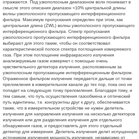
отражаются. Под узкополосным диапазоном волн понимают в
смысле этого описания диапазон <10% центральной длины
волны узкополосного пропускающего интерференционного
фильтра. Максимум пропускания определен при этом, как
центральная длина (ZWL) волны узкополосного пропускающего
интерференционного фильтра. Спектр пропускания
узкополосного пропускающего интерференционного фильтра
выбирают для этого таким, чтобы он соответствовал
характеристической полосе спектра поглощения измеряемого
газа. При этом поглощение инфракрасного излучения
анализируемым газом измеряют с помощью очень
чувствительного детектора излучения, расположенным за
узкополосным пропускающим интерференционным фильтром.
Отраженное фильтром излучение передается дальше от точки
преломления в измерительном канале до тех пор, пока оно не
попадет на следующую точку преломления. Благодаря тому, и
тем самым, что путь осуществления газообмена и оптический
путь идентичны, т.е. конгруэнтны друг к другу, обеспечивается
также, что в измерительном устройстве не нужен делитель
излучения для направления излучения на несколько детекторов
излучения или для разделения излучения для отдельного
обнаружения газов, и предоставлять для этого отдельный
детектор для измерения. Делитель излучения делит испущенную
источником излучения мощность излучения, независимо от