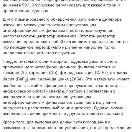
до менее 50 °. Угол можно регулировать для каждой точки N
преломления отдельно.
Для оптимизированного обнаружения излучения в детекторе
излучения между узкополосным пропускающим
интерференционным фильтром и детектором излучения
располагают концентратор излучения. Этот концентратор
излучения представляет собой вид коллиматора и выполнен так,
что переданное через фильтр излучение наиболее полно
направляется на детектор излучения.
Предпочтительно, если материал подложки узкополосного
пропускающего интерференционного фильтра состоит из
кремния (Si), германия (Ge), фторида кальция (CaF
), фторида
2
бария (BaF
) или селенида цинка (ZnSe). Эти материалы имеют,
2
особенно высокий коэффициент пропускания, в частности, в
инфракрасной области спектра, поэтому в соответствии с
используемым узкополосным пропускающим
интерференционным фильтром большая часть излучения
попадает на расположенный за ним детектор. Однако, можно
использовать и/или применять и другие материалы подложки.
Кроме того, для выполнения длины пути поглощения с
возможностью переменного регулирования, в точке преломления