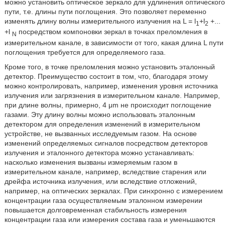
можно установить оптическое зеркало для удлинения оптического
пути, т.е. длины пути поглощения. Это позволяет переменно
изменять длину волны измерительного излучения на L = l
+l
+...
1
2
+l
посредством компоновки зеркал в точках преломления в
N
измерительном канале, в зависимости от того, какая длина L пути
поглощения требуется для определяемого газа.
Кроме того, в точке преломления можно установить эталонный
детектор. Преимущество состоит в том, что, благодаря этому
можно контролировать, например, изменения уровня источника
излучения или загрязнения в измерительном канале. Например,
при длине волны, примерно, 4 μm не происходит поглощение
газами. Эту длину волны можно использовать эталонным
детектором для определения изменений в измерительном
устройстве, не вызванных исследуемым газом. На основе
изменений определяемых сигналов посредством детекторов
излучения и эталонного детектора можно устанавливать:
насколько изменения вызваны измеряемым газом в
измерительном канале, например, вследствие старения или
дрейфа источника излучения, или вследствие отложений,
например, на оптических зеркалах. При синхронно с измерением
концентрации газа осуществляемым эталонном измерении
повышается долговременная стабильность измерения
концентрации газа или измерения состава газа и уменьшаются