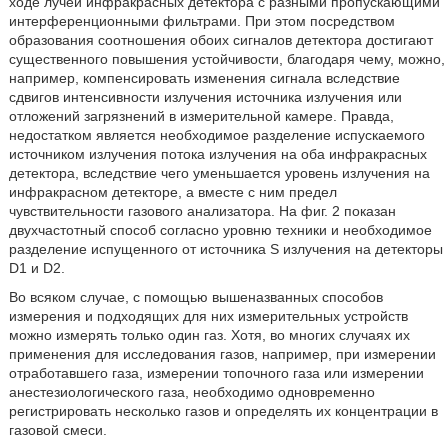
ходе лучей инфракрасных детектора с разными пропускающими
интерференционными фильтрами. При этом посредством
образования соотношения обоих сигналов детектора достигают
существенного повышения устойчивости, благодаря чему, можно,
например, компенсировать изменения сигнала вследствие
сдвигов интенсивности излучения источника излучения или
отложений загрязнений в измерительной камере. Правда,
недостатком является необходимое разделение испускаемого
источником излучения потока излучения на оба инфракрасных
детектора, вследствие чего уменьшается уровень излучения на
инфракрасном детекторе, а вместе с ним предел
чувствительности газового анализатора. На фиг. 2 показан
двухчастотный способ согласно уровню техники и необходимое
разделение испущенного от источника S излучения на детекторы
D1 и D2.
Во всяком случае, с помощью вышеназванных способов
измерения и подходящих для них измерительных устройств
можно измерять только один газ. Хотя, во многих случаях их
применения для исследования газов, например, при измерении
отработавшего газа, измерении топочного газа или измерении
анестезиологического газа, необходимо одновременно
регистрировать несколько газов и определять их концентрации в
газовой смеси.