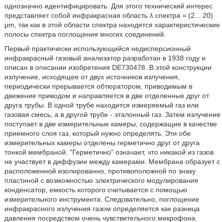
однозначно идентифицировать. Для этого технический интерес
представляет собой инфракрасная область λ спектра = (2... 20)
μm, так как в этой области спектра находятся характеристические
полосы спектра поглощения многих соединений.
Первый практически использующийся недисперсионный
инфракрасный газовый анализатор разработан в 1938 году и
описан в описании изобретения DE730478. В этой конструкции
излучение, исходящее от двух источников излучения,
периодически прерывается обтюратором, приводимым в
движение приводом и направляется в две отделенные друг от
друга трубы. В одной трубе находится измеряемый газ или
газовая смесь, а в другой трубе - эталонный газ. Затем излучение
поступает в две измерительные камеры, содержащие в качестве
приемного слоя газ, который нужно определять. Эти обе
измерительных камеры отделены герметично друг от друга
тонкой мембраной. "Герметично" означает, что никакой из газов
не участвует в диффузии между камерами. Мембрана образует с
расположенной изолированно, противоположной по знаку
пластиной с возможностью электрического модулирования
конденсатор, емкость которого считывается с помощью
измерительного инструмента. Следовательно, поглощение
инфракрасного излучения газом определяется как разница
давления посредством очень чувствительного микрофона.