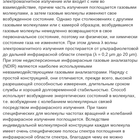
электромагнитное излучение или входит с ним во
взаимодействие, причем часть излучения поглощается газовыми
молекулами, а затем газовые молекулы изменяют свое
возбужденное состояние. Однако при столкновениях с другими
газовыми молекулами или с камерой образцов, возбудившиеся
газовые молекулы немедленно возвращаются в свое
первоначальное состояние, поэтому ни физически, ни химически
состояние газа не изменяется. При этом длина λ волны
электромагнитного излучения простирается от ультрафиолетовой
до дальней инфракрасной области спектра (λ = 0,2 μm до 20 μm).
При этом недисперсионные инфракрасные газовые анализаторы
(NDIR) являются наиболее используемыми
невзаимодействующими газовыми анализаторами. Наряду с
простой конструкцией, они отличаются, прежде всего, высокой
разрешающей способностью измерения, длительным сроком
службы и хорошей долговременной стабильностью. Способ
использует возбуждение энергетических состояний в молекулах,
т.е. возбуждение с колебанием молекулярных связей
посредством инфракрасного излучения. При таких
специфических для молекулы частотах вращений и колебаний
инфракрасное излучение поглощается. Вследствие
индивидуальной молекулярной конструкции каждая молекула
имеет очень специфические полосы спектра поглощения в
инфракрасной области спектра, благодаря чему ее можно