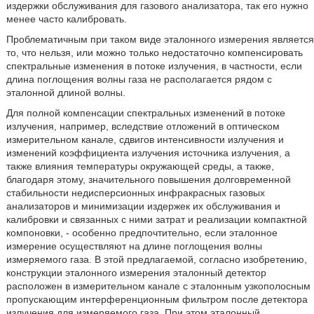
издержки обслуживания для газового анализатора, так его нужно
менее часто калибровать.
Проблематичным при таком виде эталонного измерения является
то, что нельзя, или можно только недостаточно компенсировать
спектральные изменения в потоке излучения, в частности, если
длина поглощения волны газа не располагается рядом с
эталонной длиной волны.
Для полной компенсации спектральных изменений в потоке
излучения, например, вследствие отложений в оптическом
измерительном канале, сдвигов интенсивности излучения и
изменений коэффициента излучения источника излучения, а
также влияния температуры окружающей среды, а также,
благодаря этому, значительного повышения долговременной
стабильности недисперсионных инфракрасных газовых
анализаторов и минимизации издержек их обслуживания и
калибровки и связанных с ними затрат и реализации компактной
компоновки, - особенно предпочтительно, если эталонное
измерение осуществляют на длине поглощения волны
измеряемого газа. В этой предлагаемой, согласно изобретению,
конструкции эталонного измерения эталонный детектор
расположен в измерительном канале с эталонным узкополосным
пропускающим интерференционным фильтром после детектора
излучения для измеряемого газа. При этом эталонный