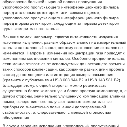
обусловлено большей шириной полосы пропускания
узкополосного пропускающего интерференционного фильтра
перед эталонным детектором, или, совсем в целом, -
узкополосного пропускающего интерференционного фильтра
перед вторым детектором, следующим за первым детектором
вдоль измерительного канала.
Влияния помех, например, сдвигов интенсивности излучения
источника излучения, равным образом влияют на измерительный
канал и на эталонный канал, поэтому соотношение сигналов не
изменяется. Напротив, изменения концентрации газа приводят к
изменениям соотношения сигналов. Особенно предпочтительно,
если можно отказаться от используемых до настоящего времени
таких способов компенсации, как создание разных длин пробега
частиц до поглощения или интеграция камеры насыщения,
(сравните с публикациями US 8 003 944 B2 и US 8 143 581 B2).
Благодаря этому, с одной стороны, можно реализовать
существенно более компактную и более простую компоновку, а, с
другой стороны, значительно улучшенную компенсацию влияний
помех, вследствие чего получают газовые измерительные
приборы со значительно повышенной долговременной
стабильностью, а, следовательно, с меньшей стоимостью
обслуживания.
В другом варианте исполнения, узкополосный пропускающий