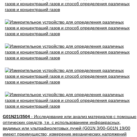
G01N21/3504
- Исследование или анализ материалов с помощью
оптических средств, т.е. с использованием инфракрасных,
видимых или ультрафиолетовых лучей (G01N 3/00-G01N 19/00
имеют преимущество; измерение механических напряжений