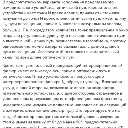
В предпочтительном варианте исполнения предлагаемого
измерительного устройства, оптический путь измерительного
устройства имеет точки N преломления, причем от источника
излучения до точки N преломления оптический путь имеет длину
L
пути поглощения, причем N является натуральным числом,
N
больше 1. Т.е. посредством количества точек преломления можно
отдельно регулировать длину пути поглощения оптического пути,
а вместе с ней - длину пути осуществления газообмена, поэтому
одновременно можно измерять разные газы с разной длиной
пути поглощения. Исследуемый газ подают в измерительный
канал по всей длине оптического пути.
Кроме того, узкополосный пропускающий интерференционный
фильтр имеет оптическую ось, причем оптический путь и
оптическая ось N-ного узкополосного пропускающего
интерференционного фильтра f
образуют угол φ
. Благодаря
N
N
углу φ, с одной стороны, возможна компактная компоновка
измерительного устройства, а, с другой стороны, отраженное в
узкополосном пропускающем интерференционном фильтре f
N
измерительное излучение полностью направляют на следующий
в измерительном канале фильтр f
. Это гарантирует, что на
N+1
каждый детектор попадает максимальный уровень излучения.
Угол φ имеет величину от 0° до менее 90°, предпочтительно
величину менее 50°, еще предпочтительнее в диапазоне от 30°