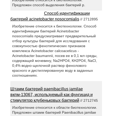
Предложен способ выделения бактерий p.
Способ идентификации
бактерий acinetobacter nosocomialis
// 2712895
Изобретение относится к биотехнологии. Способ
идентификации бактерий Acinetobacter
nosocomialis предусматривает предварительный
отбор культуры бактерий для исследования с
совокупностью фенотипических признаков
комплекса Acinetobacter calcoaceticus -
Acinetobacter baumannii, посев ее в 0,1 мл среды,
содержащей мочевину, Na2HPО4, КН2РО4, NaCl,
0,4% водно-щелочной раствор фенолового
красного и дистиллированную воду в заданных
соотношениях.
Штамм бактерий paenibacillus jamilae
вкпм-13067, используемый как фунгицид и
стимулятор клубеньковых бактерий
// 2712745
Изобретение относится к области биотехнологии.
Предложен штамм бактерий Раеnibacillus jamilae