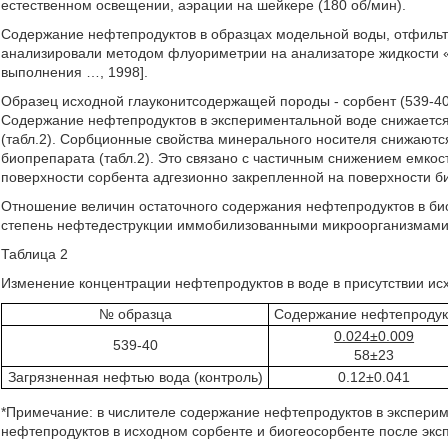
естественном освещении, аэрации на шейкере (180 об/мин).
Содержание нефтепродуктов в образцах модельной воды, отфильт
анализировали методом флуориметрии на анализаторе жидкости «Ф
выполнения …, 1998].
Образец исходной глауконитсодержащей породы - сорбент (539-4
Содержание нефтепродуктов в экспериментальной воде снижается 
(табл.2). Сорбционные свойства минерального носителя снижаютс
биопрепарата (табл.2). Это связано с частичным снижением емко
поверхности сорбента адгезионно закрепленной на поверхности б
Отношение величин остаточного содержания нефтепродуктов в био
степень нефтедеструкции иммобилизованными микроорганизмами и 
Таблица 2
Изменение концентрации нефтепродуктов в воде в присутствии ис
№ образца
Содержание нефтепродук
0.024±0.009
539-40
58±23
Загрязненная нефтью вода (контроль)
0.12±0.041
*Примечание: в числителе содержание нефтепродуктов в эксперим
нефтепродуктов в исходном сорбенте и биогеосорбенте после эксп