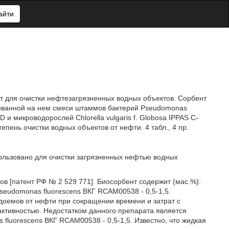
айти
т для очистки нефтезагрязненных водных объектов. Сорбент
зованной на нем смеси штаммов бактерий Pseudomonas
и микроводорослей Chlorella vulgaris f. Globosa IPPAS C-
пень очистки водных объектов от нефти. 4 табл., 4 пр.
пользовано для очистки загрязненных нефтью водных
в [патент РФ № 2 529 771]. Биосорбент содержит (мас.%):
Pseudomonas fluorescens ВКГ RCAM00538 - 0,5-1,5.
доемов от нефти при сокращении времени и затрат с
ктивностью. Недостатком данного препарата является
fluorescens ВКГ RCAM00538 - 0,5-1,5. Известно, что жидкая