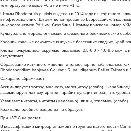
4
2
температуре не выше +6 и не ниже +1°С.
Штамм Rhodotorula glutinis выделен в 2014 году из нефтяного шл
к нефтеокислению. Штамм депонирован во Всероссийской коллекц
микроорганизмов РАН им. Скрябина. Штамму присвоен номер VKM
Культурально-морфологические и физиолого-биохимические особ
Колонии красные слизистые выпуклые блестящие гладкие, край ро
Клетки почкующиеся округлые, овальные, 2.5-6.0 × 4.0-8.5 мкм, 
отсутствуют.
Образование истинного мицелия и телиоспор не наблюдалось как 
Rhodosporidium babjevae Golubev, R. paludigenum Fell et Tallman и R
Сахара не сбраживает.
Ассимилирует глюкозу, мальтозу, мелецитозу (слабо), L-арабинозу 
ассимилирует лактозу, эритрит, арабит, дульцит, инозит, глюкуронат
Усваивает нитраты, нитриты (медленно), лизин, этиламин (слабо).
Крахмалоподобные вещества не образует.
При +37°С не растет.
В классификации микроорганизмов по группам патогенности Санит