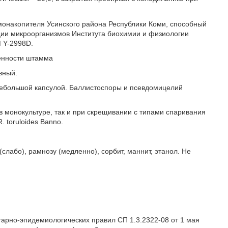
амонакопителя Усинского района Республики Коми, способный
ии микроорганизмов Института биохимии и физиологии
 Y-2998D.
енности штамма
вный.
с небольшой капсулой. Баллистоспоры и псевдомицелий
в монокультуре, так и при скрещивании с типами спаривания
. toruloides Banno.
(слабо), рамнозу (медленно), сорбит, маннит, этанол. Не
.
арно-эпидемиологических правил СП 1.3.2322-08 от 1 мая