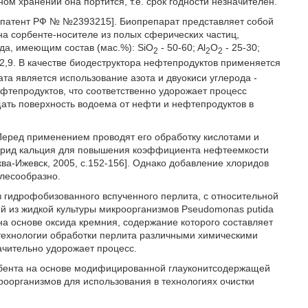
ном хранении она портится, т.е. срок годности незначителен.
 [патент РФ № №2393215]. Биопрепарат представляет собой
на сорбенте-носителе из полых сферических частиц,
да, имеющим состав (мас.%): SiO
- 50-60; Al
O
- 25-30;
2
2
2
-2,9. В качестве биодеструктора нефтепродуктов применяется
а является использование азота и двуокиси углерода -
ефтепродуктов, что соответственно удорожает процесс
щать поверхность водоема от нефти и нефтепродуктов в
 Перед применением проводят его обработку кислотами и
орид кальция для повышения коэффициента нефтеемкости
ва-Ижевск, 2005, с.152-156]. Однако добавление хлоридов
елесообразно.
 гидрофобизованного вспученного перлита, с относительной
й из жидкой культуры микроорганизмов Pseudomonas putida
на основе оксида кремния, содержание которого составляет
технологии обработки перлита различными химическими
ачительно удорожает процесс.
рбента на основе модифицированной глауконитсодержащей
организмов для использования в технологиях очистки