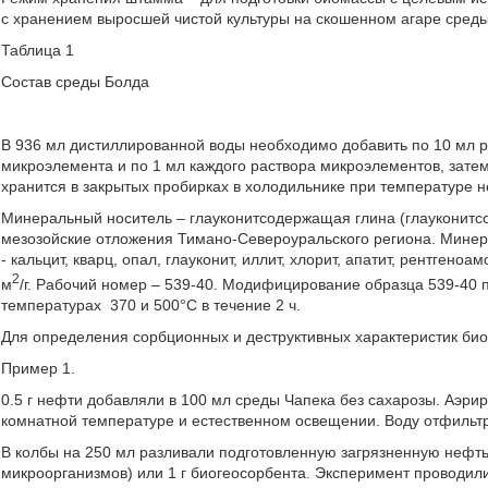
с хранением выросшей чистой культуры на скошенном агаре среды 
Таблица 1
Состав среды Болда
В 936 мл дистиллированной воды необходимо добавить по 10 мл ра
микроэлемента и по 1 мл каждого раствора микроэлементов, затем
хранится в закрытых пробирках в холодильнике при температуре н
Минеральный носитель – глауконитсодержащая глина (глауконитс
мезозойские отложения Тимано-Североуральского региона. Минер
- кальцит, кварц, опал, глауконит, иллит, хлорит, апатит, рентге
2
м
/г. Рабочий номер – 539-40. Модифицирование образца 539-40
температурах 370 и 500°С в течение 2 ч.
Для определения сорбционных и деструктивных характеристик би
Пример 1.
0.5 г нефти добавляли в 100 мл среды Чапека без сахарозы. Аэрир
комнатной температуре и естественном освещении. Воду отфильт
В колбы на 250 мл разливали подготовленную загрязненную нефтью
микроорганизмов) или 1 г биогеосорбента. Эксперимент проводили