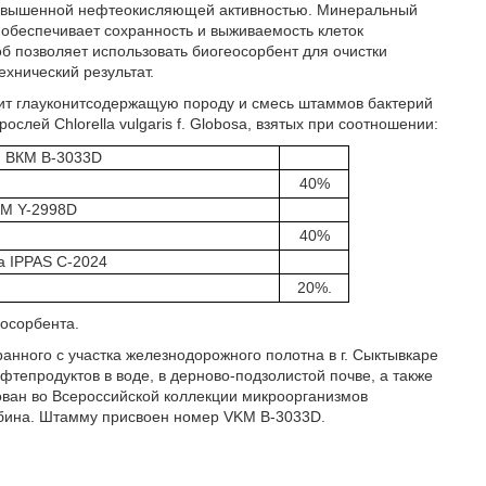
повышенной нефтеокисляющей активностью. Минеральный
обеспечивает сохранность и выживаемость клеток
б позволяет использовать биогеосорбент для очистки
ехнический результат.
ржит глауконитсодержащую породу и смесь штаммов бактерий
слей Chlorella vulgaris f. Globosa, взятых при соотношении:
 ВКМ B-3033D
40%
KM Y-2998D
40%
sa IPPAS C-2024
20%.
осорбента.
нного с участка железнодорожного полотна в г. Сыктывкаре
фтепродуктов в воде, в дерново-подзолистой почве, а также
ован во Всероссийской коллекции микроорганизмов
ябина. Штамму присвоен номер VKM В-3033D.