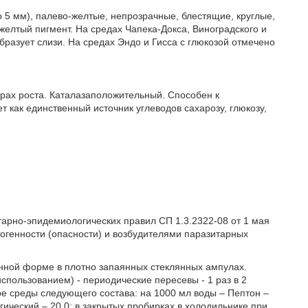
 5 мм), палево-желтые, непрозрачные, блестящие, круглые,
елтый пигмент. На средах Чапека-Докса, Виноградского и
бразует слизи. На средах Эндо и Гисса с глюкозой отмечено
рах роста. Каталазаположительный. Способен к
 как единственный источник углеводов сахарозу, глюкозу,
арно-эпидемиологических правил СП 1.3.2322-08 от 1 мая
атогенности (опасности) и возбудителями паразитарных
нной форме в плотно запаянных стеклянных ампулах.
пользованием) - периодические пересевы - 1 раз в 2
е среды следующего состава: на 1000 мл воды – Пептон –
огический – 20,0; в закрытых пробирках в холодильнике при