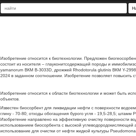
Н
Изобретение относится к биотехнологии. Предложен биогеосорбен
состоит из носителя – глауконитсодержащей породы и иммобили
yamanorum ВКМ В-3033D, дрожжей Rhodotorula glutinis ВКМ Y-2998D 
2024 в заданном соотношении. Изобретение позволяет повысить сте
Изобретение относится к области биотехнологии и может быть ис
объектов.
Известен биосорбент для ликвидации нефти с поверхности водоемо
глину - 70-80; отходы обогащения бурого угля - 19,5-28,5; штамм 
Изобретение направлено на эффективную очистку поверхности во
использованием биосорбента с высокой углеводородокисляющей а
использование для очистки от нефти жидкой культуры Pseudomonas 