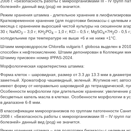
2008 г. «Безопасность работы с микроорганизмами III - IV групп п
болезней» данный вид (род) не значится.
Режим хранения штамма - длительное хранение в лиофилизирова
Кратковременное хранение (для подготовки биомассы с целевым и
месяца с хранением выросшей чистой культуры на скошенном агар
30 г, NaNO
– 3,0 г; KH
PO
– 1,0 г; KCl – 0,5 г; MgSO
×7H
O - 0,5 
3
2
4
4
2
холодильнике при температуре не выше +6 и не ниже +1°С.
Штамм микроводоросли Chlorella vulgaris f. globosa выделен в 201
способен к нефтеокислению. Штамм депонирован в Коллекции мик
Штамму присвоен номер IPPAS-2024.
Морфологическая характеристика штамма:
Форма клеток – шаровидная, размер от 3.3 до 13.3 мкм в диаметр
заметный. Хроматофор чашевидный, зеленый. Жгутиков нет, авто
имеют форму от неправильно шаровидной до тетраэдрической, пус
Особенности морфологии при длительном хранении: увеличение ра
бесцветных капель масла в клетках. Особенности морфологии в ус
в диапазоне 6-8 мкм.
В классификации микроорганизмов по группам патогенности Санит
2008 г. «Безопасность работы с микроорганизмами III – IV групп 
болезней» данный вид (род) не значится.
Режим хранения штамма – для подготовки биомассы с целевым ис