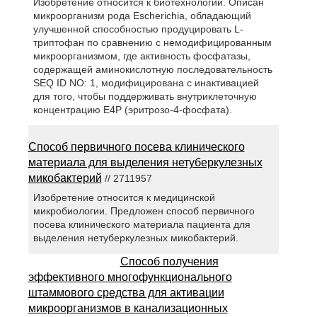
Изобретение относится к биотехнологии. Описан
микроорганизм рода Escherichia, обладающий
улучшенной способностью продуцировать L-
триптофан по сравнению с немодифицированным
микроорганизмом, где активность фосфатазы,
содержащей аминокислотную последовательность
SEQ ID NO: 1, модифицирована с инактивацией
для того, чтобы поддерживать внутриклеточную
концентрацию E4P (эритрозо-4-фосфата).
Способ первичного посева клинического
материала для выделения нетуберкулезных
микобактерий
// 2711957
Изобретение относится к медицинской
микробиологии. Предложен способ первичного
посева клинического материала пациента для
выделения нетуберкулезных микобактерий.
Способ получения
эффективного многофункционального
штаммового средства для активации
микроорганизмов в канализационных