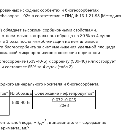
рованных исходных сорбентах и биогеосорбентах
люорат – 02» в соответствии с ПНД Ф 16.1.21-98 [Методика
0) обладает высокими сорбционными свойствами.
относительно контрольного образца на 80 % за 4 суток
я в 3 раза после иммобилизации на нем штаммов
сти биогеосорбента за счет уменьшения удельной площади
иомассой микроорганизмов и снижения пористости.
геосорбенте (539-40-Б) к сорбенту (539-40) иллюстрирует
составляет 65% за 4 суток (табл.2).
ходного минерального носителя и биогеосорбента
тов*
№ образца
Содержание нефтепродуктов*
0.072±0.025
539-40-Б
20±8
3
ентальной воде, мг/дм
, в знаменателе – содержание
еримента, мг/г.