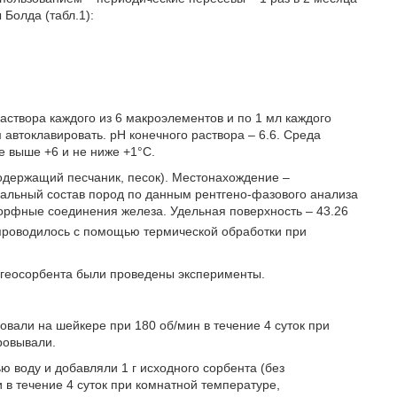
Болда (табл.1):
створа каждого из 6 макроэлементов и по 1 мл каждого
 автоклавировать. рН конечного раствора – 6.6. Среда
е выше +6 и не ниже +1°С.
одержащий песчаник, песок). Местонахождение –
альный состав пород по данным рентгено-фазового анализа
ноаморфные соединения железа. Удельная поверхность – 43.26
 проводилось с помощью термической обработки при
огеосорбента были проведены эксперименты.
овали на шейкере при 180 об/мин в течение 4 суток при
ровывали.
 воду и добавляли 1 г исходного сорбента (без
 в течение 4 суток при комнатной температуре,