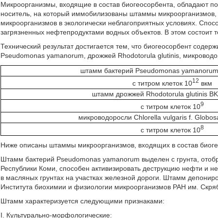
Микроорганизмы, входящие в состав биогеосорбента, обладают 
носитель, на который иммобилизованы штаммы микроорганизмов, 
микроорганизмов в экологически неблагоприятных условиях. Спосо
загрязненных нефтепродуктами водных объектов. В этом состоит т
Технический результат достигается тем, что биогеосорбент соде
Pseudomonas yamanorum, дрожжей Rhodotorula glutinis, микроводоро
штамм бактерий Pseudomonas yamanorum
12
с титром клеток 10
вкм
штамм дрожжей Rhodotorula glutinis B
9
с титром клеток 10
микроводоросли Chlorella vulgaris f. Globo
8
с титром клеток 10
Ниже описаны штаммы микроорганизмов, входящих в состав биоге
Штамм бактерий Pseudomonas yamanorum выделен с грунта, отобра
Республики Коми, способен активизировать деструкцию нефти и не
в масляных грунтах на участках железной дороги. Штамм депонир
Института биохимии и физиологии микроорганизмов РАН им. Скр
Штамм характеризуется следующими признаками:
I. Культурально-морфологические: