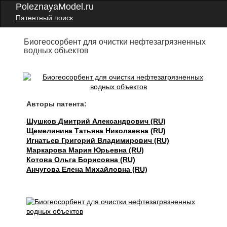
PoleznayaModel.ru
Патентный поиск
Биогеосорбент для очистки нефтезагрязненных
водных объектов
Авторы патента:
Шушков Дмитрий Александрович (RU)
Щемелинина Татьяна Николаевна (RU)
Игнатьев Григорий Владимирович (RU)
Маркарова Мария Юрьевна (RU)
Котова Ольга Борисовна (RU)
Анчугова Елена Михайловна (RU)