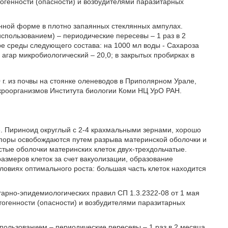
атогенности (опасности) и возбудителями паразитарных
нной форме в плотно запаянных стеклянных ампулах.
спользованием) – периодические пересевы – 1 раз в 2
е среды следующего состава: на 1000 мл воды - Сахароза
г; агар микробиологический – 20,0; в закрытых пробирках в
0 г. из почвы на стоянке оленеводов в Приполярном Урале,
роорганизмов Института биологии Коми НЦ УрО РАН.
е. Пириноид округлый с 2-4 крахмальными зернами, хорошо
споры освобождаются путем разрыва материнской оболочки и
тые оболочки материнских клеток двух-трехдольчатые.
змеров клеток за счет вакуолизации, образование
ловиях оптимального роста: большая часть клеток находится
арно-эпидемиологических правил СП 1.3.2322-08 от 1 мая
патогенности (опасности) и возбудителями паразитарных
пользованием – периодические пересевы – 1 раз в 2 месяца