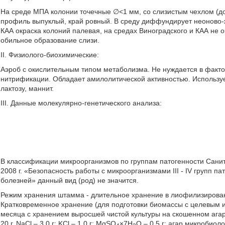
На среде МПА колонии точечные ∅<1 мм, со слизистым чехлом (до
профиль выпуклый, край ровный. В среду диффундирует неоново-ж
КАА окраска колоний палевая, на средах Виноградского и КАА не о
обильное образование слизи.
II. Физиолого-биохимические:
Аэроб с окислительным типом метаболизма. Не нуждается в факто
нитрификации. Обладает амилолитической активностью. Использует
лактозу, маннит.
III. Данные молекулярно-генетического анализа:
В классификации микроорганизмов по группам патогенности Санит
2008 г. «Безопасность работы с микроорганизмами III - IV групп п
болезней» данный вид (род) не значится.
Режим хранения штамма - длительное хранение в лиофилизирова
Кратковременное хранение (для подготовки биомассы с целевым ис
месяца с хранением выросшей чистой культуры на скошенном агар
20 г, NaCl – 3,0 г; KCl – 1,0 г; MgSO
×7H
O – 0,5 г; агар микробиол