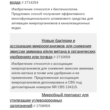
водах
// 2714254
Изобретение относится к биотехнологии.
Предложен способ получения эффективного
многофункционального штаммового средства для
активации микроорганизмов в канализационных
водах.
Новые бактерии и
ассоциации микроорганизмов для снижения
эмиссии аммиака и/или метана в органических
удобрениях или почвах
// 2710059
Изобретение относится к ассоциации
микроорганизмов для снижения эмиссии аммиака
и/или метана в почве или удобрении и ее
применению. Предложенная ассоциация
микроорганизмов депонирована в CBS под
депозитарным номером NR CBS 134115.
Микробный препарат для
утилизации углеводородных
загрязнений
// 2708959