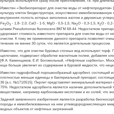
культура используется сразу после приготовления, т.к. при длитель
Известен «Экобиопрепарат для очистки воды от нефтепродуктов»
культуру клеток биодеструктора, искусственно иммобилизованную 
внутренняя полость которых заполнена азотом и двуокисью углеро
Fe
O
- 1,8- 2,0; CaO - 1-5; MgO - 0,5-1,5; Na
O - 0,3-1,5; К
О - 0,2
2
3
2
2
штамм Pseudomonas fluorescens ВКГМ 68-44. Недостатком препарат
удорожает стоимость известного препарата для очистки воды от н
очистки. К тому же применение данного препарата позволяет очи
течение не менее 30 суток, что является длительным процессом.
Известно, что для очистки буровых сточных вод используют торф.
щелочами, подвергают обработке магнитным полем, добавляя хл
[Ф.А. Каменщиков, Е.И. Богомольный, «Нефтяные сорбенты», Моск
еще больше увеличит их содержание в буровой жидкости, что нец
Известен гидрофобный порошкообразный адсорбент, состоящий из
плотностью меньше единицы и бактериальный препарат, состоящи
36 [а.с. №1710515]. Перлит представляет минеральный материал 
75%. Недостатком адсорбента является наличие дополнительной 
веществами, например карбоновыми кислотами и их солей, что зн
Задачей заявленного изобретения является разработка биогеосо
породы и иммобилизованных на нем углеводородокисляющих микро
водных объектов от нефтяных загрязнений.