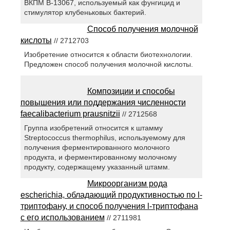
ВКПМ В-13067, используемый как фунгицид и
стимулятор клубеньковых бактерий.
Способ получения молочной
кислоты
// 2712703
Изобретение относится к области биотехнологии.
Предложен способ получения молочной кислоты.
Композиции и способы
повышения или поддержания численности
faecalibacterium prausnitzii
// 2712568
Группа изобретений относится к штамму
Streptococcus thermophilus, используемому для
получения ферментированного молочного
продукта, и ферментированному молочному
продукту, содержащему указанный штамм.
Микроорганизм рода
escherichia, обладающий продуктивностью по l-
триптофану, и способ получения l-триптофана
с его использованием
// 2711981