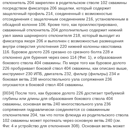
отклонитель 204 закреплен в родительском стволе 102 скважины
посредством фиксатора 206 защелки, который содержит
защелочный профиль 214, соединенный с возможностью
отсоединения с защелочным соединением 216, установленным в
обсадной колонне 106. Кроме того, как проиллюстрировано,
скважинный отклонитель 204 дополнительно содержит нижний
узел замка шарнирного отклонителя 218, который выходит из
фиксатора якоря 206 и выполнен с возможностью размещения
внутри отверстия уплотнения 220 нижней колонны-хвостовика
116. Буровое долото 226 срезано со срезного болта 228 и
отклонено для бурения через окно 114 (Фиг. 1), и образования
бокового ствола 404 скважины. По мере того как буровое долото
226 пробуривает боковой ствол 404 скважины, как описано выше,
инструмент 230 ИПБ, двигатель 232, фильтр (фильтры) 234 и
боковая ветвь 238 многоствольного узла сопряжения 236
опускаются в боковой ствол 404 скважины.
[0034] После того, как буровое долото 226 достигает требуемой
глубины или длины для образования бокового ствола 404
скважины, основная ветвь 240 многоствольного узла 236
сопряжения гидравлически соединяется со скважинным
отклонителем 204, так что поток флюида из родительского ствола
102 скважины может протекать через основную ветвь 240 (см.
Фиг. 4 и устройство для отклонения 308). Основная ветвь может