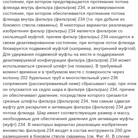
состоянии, при котором предотвращается протекание потока
флюида внутрь фильтра (фильтров) 234, и активированном
состоянии, при котором обеспечивается протекание потока
флюида внутрь фильтра (фильтров) 234 (т.е. при добыче из
бокового ствола скважины). В некоторых вариантах реализации
изобретения фильтр (фильтры) 234 является фильтром со
скользящей муфтой, причем фильтр (фильтры) 234 находится в
своем деактивированном состоянии, при котором поток флюида
блокируется подвижной муфтой (например, внутренней муфтой).
Для удержания подвижной муфты на месте и поддержания
деактивируемой конфигурации фильтра (фильтров) 234 может
использоваться срезной штифт (не показан). В требуемый
момент времени и в требуемом месте с поверхности через
колонну 202 бурильных труб и многоствольный узел 236
сопряжения (рассматриваемый ниже) сбрасывают шар, при этом
он опускается на седло шара в фильтре (фильтрах) 234, причем
он обеспечивает давление, посредством которого срезаются
срезные штифты фильтра (фильтров) 234, тем самым сдвигая
муфту для раскрытия и активации фильтра (фильтров) 234 для
потока флюида. Шар имеет соответствующие размер и массу,
необходимые для обеспечения давления для активации муфты
(муфт) 234. В некоторых вариантах реализации изобретения
множество фильтров 234 входят в состав инструмента 200 для
размещения в боковом стволе скважины (см. Фиг. 4). В случае