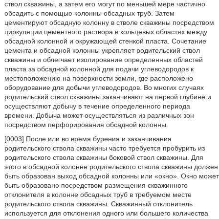
ствол скважины, а затем его могут по меньшей мере частично
обсадить с помощью колонны обсадных труб. Затем
цементируют обсадную колонну в стволе скважины посредством
циркуляции цементного раствора в кольцевых областях между
обсадной колонной и окружающей стенкой пласта. Сочетание
цемента и обсадной колонны укрепляет родительский ствол
скважины и облегчает изолирование определенных областей
пласта за обсадной колонной для подачи углеводородов к
местоположению на поверхности земли, где расположено
оборудование для добычи углеводородов. Во многих случаях
родительский ствол скважины заканчивают на первой глубине и
осуществляют добычу в течение определенного периода
времени. Добыча может осуществляться из различных зон
посредством перфорирования обсадной колонны.
[0003] После или во время бурения и заканчивания
родительского ствола скважины часто требуется пробурить из
родительского ствола скважины боковой ствол скважины. Для
этого в обсадной колонне родительского ствола скважины должен
быть образован выход обсадной колонны или «окно». Окно может
быть образовано посредством размещения скважинного
отклонителя в колонне обсадных труб в требуемом месте
родительского ствола скважины. Скважинный отклонитель
используется для отклонения одного или большего количества