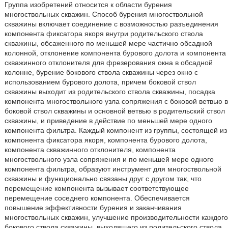
Группа изобретений относится к области бурения
многоствольных скважин. Способ бурения многоствольной
скважины включает соединение с возможностью разъединения
компонента фиксатора якоря внутри родительского ствола
скважины, обсаженного по меньшей мере частично обсадной
колонной, отклонение компонента бурового долота и компонента
скважинного отклонителя для фрезерования окна в обсадной
колонне, бурение бокового ствола скважины через окно с
использованием бурового долота, причем боковой ствол
скважины выходит из родительского ствола скважины, посадка
компонента многоствольного узла сопряжения с боковой ветвью в
боковой ствол скважины и основной ветвью в родительский ствол
скважины, и приведение в действие по меньшей мере одного
компонента фильтра. Каждый компонент из группы, состоящей из
компонента фиксатора якоря, компонента бурового долота,
компонента скважинного отклонителя, компонента
многоствольного узла сопряжения и по меньшей мере одного
компонента фильтра, образуют инструмент для многоствольной
скважины и функционально связаны друг с другом так, что
перемещение компонента вызывает соответствующее
перемещение соседнего компонента. Обеспечивается
повышение эффективности бурения и заканчивания
многоствольных скважин, улучшение производительности каждого
бокового ствола скважины, выходящего из родительского ствола