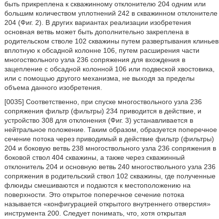
быть прикреплена к скважинному отклонителю 204 одним или
большим количеством уплотнений 242 в скважинном отклонителе
204 (Фиг. 2). В других вариантах реализации изобретения
основная ветвь может быть дополнительно закреплена в
родительском стволе 102 скважины путем развертывания клиньев
вплотную к обсадной колонне 106, путем расширения части
многоствольного узла 236 сопряжения для вхождения в
зацепление с обсадной колонной 106 или подвеской хвостовика,
или с помощью другого механизма, не выходя за пределы
объема данного изобретения.
[0035] Соответственно, при спуске многоствольного узла 236
сопряжения фильтр (фильтры) 234 приводится в действие, и
устройство 308 для отклонения (Фиг. 3) устанавливается в
нейтральное положение. Таким образом, образуется поперечное
сечение потока через приводимый в действие фильтр (фильтры)
204 и боковую ветвь 238 многоствольного узла 236 сопряжения в
боковой ствол 404 скважины, а также через скважинный
отклонитель 204 и основную ветвь 240 многоствольного узла 236
сопряжения в родительский ствол 102 скважины, где полученные
флюиды смешиваются и подаются к местоположению на
поверхности. Это открытое поперечное сечение потока
называется «конфигурацией открытого внутреннего отверстия»
инструмента 200. Следует понимать, что, хотя открытая