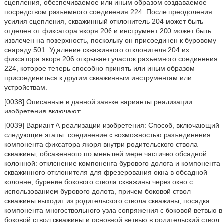
сцепления, обеспечиваемое или иным образом создаваемое
посредством разъемного соединения 224. После преодоления
усилия сцепления, скважинный отклонитель 204 может быть
отделен от фиксатора якоря 206 и инструмент 200 может быть
извлечен на поверхность, поскольку он присоединен к буровому
снаряду 501. Удаление скважинного отклонителя 204 из
фиксатора якоря 206 открывает участок разъемного соединения
224, которое теперь способно принять или иным образом
присоединиться к другим скважинным инструментам или
устройствам.
[0038] Описанные в данной заявке варианты реализации
изобретения включают:
[0039] Вариант А реализации изобретения: Способ, включающий
следующие этапы: соединение с возможностью разъединения
компонента фиксатора якоря внутри родительского ствола
скважины, обсаженного по меньшей мере частично обсадной
колонной; отклонение компонента бурового долота и компонента
скважинного отклонителя для фрезерования окна в обсадной
колонне; бурение бокового ствола скважины через окно с
использованием бурового долота, причем боковой ствол
скважины выходит из родительского ствола скважины; посадка
компонента многоствольного узла сопряжения с боковой ветвью в
боковой ствол скважины и основной ветвью в родительский ствол