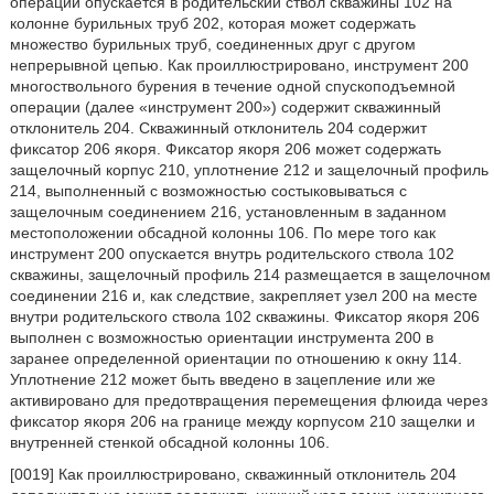
операции опускается в родительский ствол скважины 102 на
колонне бурильных труб 202, которая может содержать
множество бурильных труб, соединенных друг с другом
непрерывной цепью. Как проиллюстрировано, инструмент 200
многоствольного бурения в течение одной спускоподъемной
операции (далее «инструмент 200») содержит скважинный
отклонитель 204. Скважинный отклонитель 204 содержит
фиксатор 206 якоря. Фиксатор якоря 206 может содержать
защелочный корпус 210, уплотнение 212 и защелочный профиль
214, выполненный с возможностью состыковываться с
защелочным соединением 216, установленным в заданном
местоположении обсадной колонны 106. По мере того как
инструмент 200 опускается внутрь родительского ствола 102
скважины, защелочный профиль 214 размещается в защелочном
соединении 216 и, как следствие, закрепляет узел 200 на месте
внутри родительского ствола 102 скважины. Фиксатор якоря 206
выполнен с возможностью ориентации инструмента 200 в
заранее определенной ориентации по отношению к окну 114.
Уплотнение 212 может быть введено в зацепление или же
активировано для предотвращения перемещения флюида через
фиксатор якоря 206 на границе между корпусом 210 защелки и
внутренней стенкой обсадной колонны 106.
[0019] Как проиллюстрировано, скважинный отклонитель 204