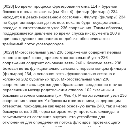
[0028] Во время процесса фрезерования окна 114 и бурения
бокового ствола скважины (см. Фиг. 4), фильтр (фильтры) 234
находится в деактивированном состоянии. Фильтр (фильтры) 234
не будет активирован до тех пор, пока не будет осуществлена
посадка многоствольного узла 236 сопряжения. Таким образом,
поддерживается давление во время спуска инструмента 200 и
при последующих операциях по добыче обеспечивается
требуемый поток углеводородов.
[0029] Многоствольный узел 236 сопряжения содержит первый
конец и второй конец, причем многоствольный узел 236
сопряжения содержит основную ветвь 240 и боковую ветвь 238.
Боковая ветвь функционально связана с первым концом фильтра
(фильтров) 234, а основная ветвь функционально связана с
колонной 202 бурильных труб. Многоствольный узел 236
сопряжения используется для образования соединения в точке
пересечения между родительским стволом 102 скважины и
боковым стволом скважины (см. Фиг. 4). Многоствольный узел 236
сопряжения является Y-образным ответвлением, содержащим
отверстие, проходящее как через основную ветвь 240, так и через
боковую ветвь 238, через которые могут протекать флюиды, в
зависимости от состояния внутреннего устройства для
отклонения для определения потока флюидов, протекающего