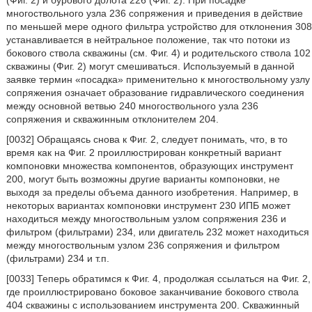
(Фиг. 2) и бурового долота 226 (Фиг. 2). При посадке
многоствольного узла 236 сопряжения и приведения в действие
по меньшей мере одного фильтра устройство для отклонения 308
устанавливается в нейтральное положение, так что потоки из
бокового ствола скважины (см. Фиг. 4) и родительского ствола 102
скважины (Фиг. 2) могут смешиваться. Используемый в данной
заявке термин «посадка» применительно к многоствольному узлу
сопряжения означает образование гидравлического соединения
между основной ветвью 240 многоствольного узла 236
сопряжения и скважинным отклонителем 204.
[0032] Обращаясь снова к Фиг. 2, следует понимать, что, в то
время как на Фиг. 2 проиллюстрирован конкретный вариант
компоновки множества компонентов, образующих инструмент
200, могут быть возможны другие варианты компоновки, не
выходя за пределы объема данного изобретения. Например, в
некоторых вариантах компоновки инструмент 230 ИПБ может
находиться между многоствольным узлом сопряжения 236 и
фильтром (фильтрами) 234, или двигатель 232 может находиться
между многоствольным узлом 236 сопряжения и фильтром
(фильтрами) 234 и т.п.
[0033] Теперь обратимся к Фиг. 4, продолжая ссылаться на Фиг. 2,
где проиллюстрировано боковое заканчивание бокового ствола
404 скважины с использованием инструмента 200. Скважинный