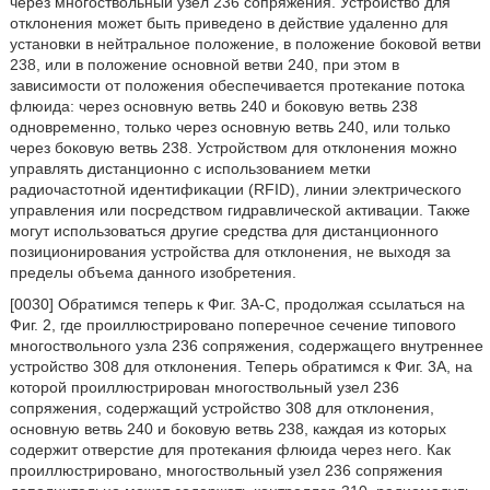
через многоствольный узел 236 сопряжения. Устройство для
отклонения может быть приведено в действие удаленно для
установки в нейтральное положение, в положение боковой ветви
238, или в положение основной ветви 240, при этом в
зависимости от положения обеспечивается протекание потока
флюида: через основную ветвь 240 и боковую ветвь 238
одновременно, только через основную ветвь 240, или только
через боковую ветвь 238. Устройством для отклонения можно
управлять дистанционно с использованием метки
радиочастотной идентификации (RFID), линии электрического
управления или посредством гидравлической активации. Также
могут использоваться другие средства для дистанционного
позиционирования устройства для отклонения, не выходя за
пределы объема данного изобретения.
[0030] Обратимся теперь к Фиг. 3А-С, продолжая ссылаться на
Фиг. 2, где проиллюстрировано поперечное сечение типового
многоствольного узла 236 сопряжения, содержащего внутреннее
устройство 308 для отклонения. Теперь обратимся к Фиг. 3А, на
которой проиллюстрирован многоствольный узел 236
сопряжения, содержащий устройство 308 для отклонения,
основную ветвь 240 и боковую ветвь 238, каждая из которых
содержит отверстие для протекания флюида через него. Как
проиллюстрировано, многоствольный узел 236 сопряжения