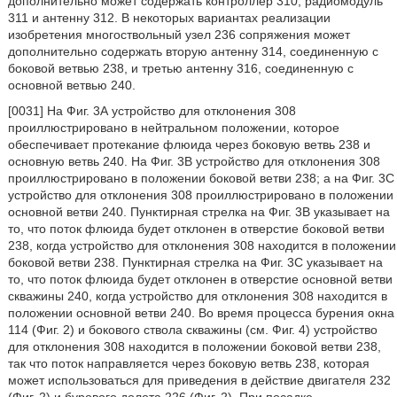
дополнительно может содержать контроллер 310, радиомодуль
311 и антенну 312. В некоторых вариантах реализации
изобретения многоствольный узел 236 сопряжения может
дополнительно содержать вторую антенну 314, соединенную с
боковой ветвью 238, и третью антенну 316, соединенную с
основной ветвью 240.
[0031] На Фиг. 3А устройство для отклонения 308
проиллюстрировано в нейтральном положении, которое
обеспечивает протекание флюида через боковую ветвь 238 и
основную ветвь 240. На Фиг. 3В устройство для отклонения 308
проиллюстрировано в положении боковой ветви 238; а на Фиг. 3С
устройство для отклонения 308 проиллюстрировано в положении
основной ветви 240. Пунктирная стрелка на Фиг. 3В указывает на
то, что поток флюида будет отклонен в отверстие боковой ветви
238, когда устройство для отклонения 308 находится в положении
боковой ветви 238. Пунктирная стрелка на Фиг. 3С указывает на
то, что поток флюида будет отклонен в отверстие основной ветви
скважины 240, когда устройство для отклонения 308 находится в
положении основной ветви 240. Во время процесса бурения окна
114 (Фиг. 2) и бокового ствола скважины (см. Фиг. 4) устройство
для отклонения 308 находится в положении боковой ветви 238,
так что поток направляется через боковую ветвь 238, которая
может использоваться для приведения в действие двигателя 232