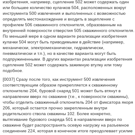
изобретения, например, сцепление 502 может содержать один
или большее количество кулачков 504, расположенных вокруг
инструмента 500 извлечения и выполненных с возможностью
определять местонахождение и входить в зацепление с
профилем 506 скважинного отклонителя, образованным на
внутренней поверхности отверстия 505 скважинного отклонителя.
По меньшей мере в одном варианте реализации изобретения
кулачки 504 могут быть приводимыми в действие (например,
механически, электромеханически, гидравлически,
пневматически и т.п.), но в качестве варианта могут быть
подпружиненными. В других вариантах реализации изобретения
сцепление 502 может содержать зажимную втулку или тому
подобное.
[0037] Сразу после того, как инструмент 500 извлечения
соответствующим образом прикрепляется к скважинному
отклонителю 204, буровой снаряд 501 может быть втянут в
направлении вверх по скважине (т.е., к поверхности скважины),
чтобы отделить скважинный отклонитель 204 от фиксатора якоря
206, который остается прочно закрепленным внутри
родительского ствола скважины 102. Более конкретно,
вытягивание бурового снаряда 501 в направлении вверх по
скважине будет распространять осевую нагрузку на разъемное
соединение 224, которая в конечном итоге преодолевает усилие