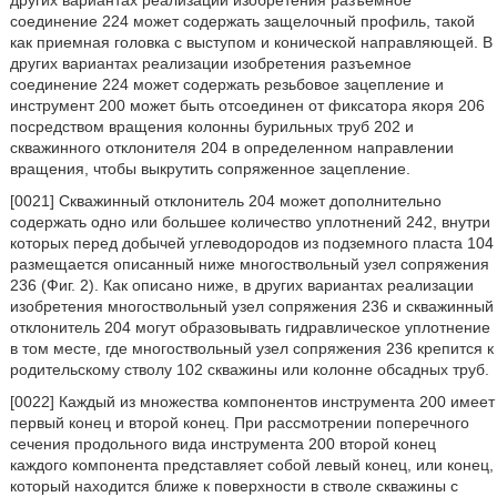
других вариантах реализации изобретения разъемное
соединение 224 может содержать защелочный профиль, такой
как приемная головка с выступом и конической направляющей. В
других вариантах реализации изобретения разъемное
соединение 224 может содержать резьбовое зацепление и
инструмент 200 может быть отсоединен от фиксатора якоря 206
посредством вращения колонны бурильных труб 202 и
скважинного отклонителя 204 в определенном направлении
вращения, чтобы выкрутить сопряженное зацепление.
[0021] Скважинный отклонитель 204 может дополнительно
содержать одно или большее количество уплотнений 242, внутри
которых перед добычей углеводородов из подземного пласта 104
размещается описанный ниже многоствольный узел сопряжения
236 (Фиг. 2). Как описано ниже, в других вариантах реализации
изобретения многоствольный узел сопряжения 236 и скважинный
отклонитель 204 могут образовывать гидравлическое уплотнение
в том месте, где многоствольный узел сопряжения 236 крепится к
родительскому стволу 102 скважины или колонне обсадных труб.
[0022] Каждый из множества компонентов инструмента 200 имеет
первый конец и второй конец. При рассмотрении поперечного
сечения продольного вида инструмента 200 второй конец
каждого компонента представляет собой левый конец, или конец,
который находится ближе к поверхности в стволе скважины с