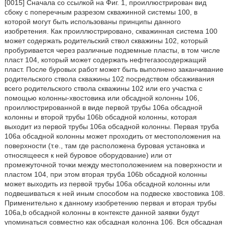
[0015] Сначала со ссылкой на Фиг. 1, проиллюстрирован вид
сбоку с поперечным разрезом скважинной системы 100, в
которой могут быть использованы принципы данного
изобретения. Как проиллюстрировано, скважинная система 100
может содержать родительский ствол скважины 102, который
пробуривается через различные подземные пласты, в том числе
пласт 104, который может содержать нефтегазосодержащий
пласт. После буровых работ может быть выполнено заканчивание
родительского ствола скважины 102 посредством обсаживания
всего родительского ствола скважины 102 или его участка с
помощью колонны-хвостовика или обсадной колонны 106,
проиллюстрированной в виде первой трубы 106а обсадной
колонны и второй трубы 106b обсадной колонны, которая
выходит из первой трубы 106а обсадной колонны. Первая труба
106а обсадной колонны может проходить от местоположения на
поверхности (т.е., там где расположена буровая установка и
относящееся к ней буровое оборудование) или от
промежуточной точки между местоположением на поверхности и
пластом 104, при этом вторая труба 106b обсадной колонны
может выходить из первой трубы 106а обсадной колонны или
подвешиваться к ней иным способом на подвеске хвостовика 108.
Применительно к данному изобретению первая и вторая трубы
106а,b обсадной колонны в контексте данной заявки будут
упоминаться совместно как обсадная колонна 106. Вся обсадная