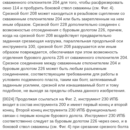
скважинного отклонителя 204 для того, чтобы расфрезеровать
окно 114 и пробурить боковой ствол скважины (см. Фиг. 4).
Срезной болт 208 может находиться в резьбовом сцеплении со
скважинным отклонителем 204 или быть закрепленным на нем
иным образом. Срезной болт 228 дополнительно соединен с
возможностью отсоединения с буровым долотом 226, причем,
когда на срезной болт 208 воздействует предварительно
заданная срезающая нагрузка, параллельная продольной оси
инструмента 100, срезной болт 208 разрушается или иным
образом повреждается, обеспечивая при этом возможность
отделения бурового долота 226 от скважинного отклонителя 204.
Срезное соединение между скважинным отклонителем 204 и
буровым долотом 226 может быть любым разъемным
соединением, соответствующим требованиям для работы в
условиях подземного пласта, таким как болт, затягиваемый
заданным усилием, срезной или изнашиваемый болт и тому
подобное, не выходя за пределы объема данного изобретения.
[0024] Продолжая ссылаться на Фиг. 2, инструмент 230 ИПБ
входит в состав инструмента 200 и имеет первый конец и второй
конец. Второй конец инструмента 230 ИПБ функционально
связан с первым концом бурового долота. Инструмент 230 ИПБ
соответственно следует за буровым долотом 226 через окно, и в
боковой ствол скважины (см. Фиг. 4) при срезании срезного болта