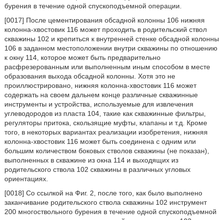
бурения в течение одной спускоподъемной операции.
[0017] После цементирования обсадной колонны 106 нижняя
колонна-хвостовик 116 может проходить в родительский ствол
скважины 102 и крепиться к внутренней стенке обсадной колонны
106 в заданном местоположении внутри скважины по отношению
к окну 114, которое может быть предварительно
расфрезерованным или выполненным иным способом в месте
образования выхода обсадной колонны. Хотя это не
проиллюстрировано, нижняя колонна-хвостовик 116 может
содержать на своем дальнем конце различные скважинные
инструменты и устройства, используемые для извлечения
углеводородов из пласта 104, такие как скважинные фильтры,
регуляторы притока, скользящие муфты, клапаны и т.д. Кроме
того, в некоторых вариантах реализации изобретения, нижняя
колонна-хвостовик 116 может быть соединена с одним или
большим количеством боковых стволов скважины (не показан),
выполненных в скважине из окна 114 и выходящих из
родительского ствола 102 скважины в различных угловых
ориентациях.
[0018] Со ссылкой на Фиг. 2, после того, как было выполнено
заканчивание родительского ствола скважины 102 инструмент
200 многоствольного бурения в течение одной спускоподъемной