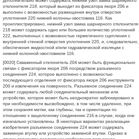
дополнительно может содержать нижний узел замка шарнирного
отклонителя 218, который выходит из фиксатора якоря 206 и
выполнен с возможностью размещения внутри отверстия
уплотнения 220 нижней колонны-хвостовика 116. Как
проиллюстрировано, нижний узел замка шарнирного отклонителя
218 может содержать одно или большее количество уплотнений
222, выполненных с возможностью герметичного сцепления с
внутренней стенкой отверстия уплотнения 220, и, следовательно,
обеспечения жидкостной и/или гидравлической изоляции с
нижней колонной-хвостовиком 116.
[0020] Скважинный отклонитель 204 может быть функционально
связан с фиксатором якоря 206 посредством разъемного
соединения 224, которое выполнено с возможностью
последующего отделения от фиксатора якоря 206 инструмента
200 и извлечения на поверхность. Разъемное соединение 224
может содержать любой соединительный механизм или
устройство, которое может быть неоднократно заблокировано и
при необходимости высвобождено, в том числе удаленно, при
этом сохраняя метки, как глубины, так и ориентации по
отношению к защелочному соединению 216 в случае, когда они
изначально установлены. В некоторых вариантах реализации
изобретения разъемное соединение 224 может содержать
зажимную втулку или устройство зажимной втулки. Однако в