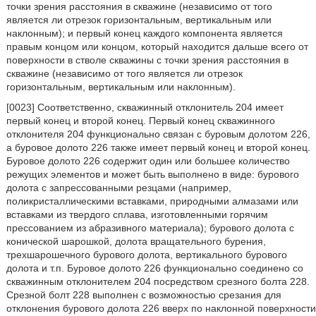
точки зрения расстояния в скважине (независимо от того
является ли отрезок горизонтальным, вертикальным или
наклонным); и первый конец каждого компонента является
правым концом или концом, который находится дальше всего от
поверхности в стволе скважины с точки зрения расстояния в
скважине (независимо от того является ли отрезок
горизонтальным, вертикальным или наклонным).
[0023] Соответственно, скважинный отклонитель 204 имеет
первый конец и второй конец. Первый конец скважинного
отклонителя 204 функционально связан с буровым долотом 226,
а буровое долото 226 также имеет первый конец и второй конец.
Буровое долото 226 содержит один или большее количество
режущих элементов и может быть выполнено в виде: бурового
долота с запрессованными резцами (например,
поликристаллическими вставками, природными алмазами или
вставками из твердого сплава, изготовленными горячим
прессованием из абразивного материала); бурового долота с
конической шарошкой, долота вращательного бурения,
трехшарошечного бурового долота, вертикального бурового
долота и т.п. Буровое долото 226 функционально соединено со
скважинным отклонителем 204 посредством срезного болта 228.
Срезной болт 228 выполнен с возможностью срезания для
отклонения бурового долота 226 вверх по наклонной поверхности