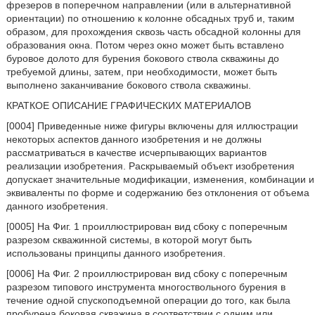
фрезеров в поперечном направлении (или в альтернативной
ориентации) по отношению к колонне обсадных труб и, таким
образом, для прохождения сквозь часть обсадной колонны для
образования окна. Потом через окно может быть вставлено
буровое долото для бурения бокового ствола скважины до
требуемой длины, затем, при необходимости, может быть
выполнено заканчивание бокового ствола скважины.
КРАТКОЕ ОПИСАНИЕ ГРАФИЧЕСКИХ МАТЕРИАЛОВ
[0004] Приведенные ниже фигуры включены для иллюстрации
некоторых аспектов данного изобретения и не должны
рассматриваться в качестве исчерпывающих вариантов
реализации изобретения. Раскрываемый объект изобретения
допускает значительные модификации, изменения, комбинации и
эквиваленты по форме и содержанию без отклонения от объема
данного изобретения.
[0005] На Фиг. 1 проиллюстрирован вид сбоку с поперечным
разрезом скважинной системы, в которой могут быть
использованы принципы данного изобретения.
[0006] На Фиг. 2 проиллюстрирован вид сбоку с поперечным
разрезом типового инструмента многоствольного бурения в
течение одной спускоподъемной операции до того, как была
пробурена боковая скважина в соответствии с одним или