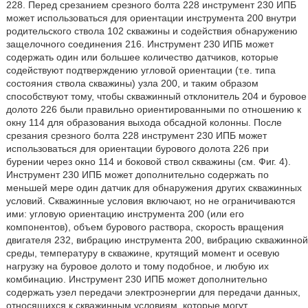
228. Перед срезанием срезного болта 228 инструмент 230 ИПБ
может использоваться для ориентации инструмента 200 внутри
родительского ствола 102 скважины и содействия обнаружению
защелочного соединения 216. Инструмент 230 ИПБ может
содержать один или большее количество датчиков, которые
содействуют подтверждению угловой ориентации (т.е. типа
состояния ствола скважины) узла 200, и таким образом
способствуют тому, чтобы скважинный отклонитель 204 и буровое
долото 226 были правильно ориентированными по отношению к
окну 114 для образования выхода обсадной колонны. После
срезания срезного болта 228 инструмент 230 ИПБ может
использоваться для ориентации бурового долота 226 при
бурении через окно 114 и боковой ствол скважины (см. Фиг. 4).
Инструмент 230 ИПБ может дополнительно содержать по
меньшей мере один датчик для обнаружения других скважинных
условий. Скважинные условия включают, но не ограничиваются
ими: угловую ориентацию инструмента 200 (или его
компонентов), объем бурового раствора, скорость вращения
двигателя 232, вибрацию инструмента 200, вибрацию скважинной
среды, температуру в скважине, крутящий момент и осевую
нагрузку на буровое долото и тому подобное, и любую их
комбинацию. Инструмент 230 ИПБ может дополнительно
содержать узел передачи электроэнергии для передачи данных,
относящихся к скважинным условиям, которые могут