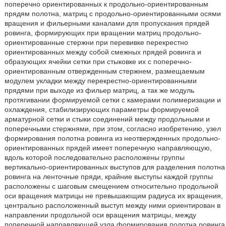
поперечно ориентированных к продольно-ориентированным
прядям полотна, матриц с продольно-ориентированными осями
вращения и фильерными каналами для пропускания прядей
ровинга, формирующих при вращении матриц продольно-
ориентированные стержни при перевивке перекрестно
ориентированных между собой смежных прядей ровинга и
образующих ячейки сетки при стыковке их с поперечно-
ориентированным отвержденным стержнем, размещаемым
модулем укладки между перекрестно-ориентированными
прядями при выходе из фильер матриц, а так же модуль
протягивании формируемой сетки с камерами полимеризации и
охлаждения, стабилизирующих параметры формируемой
арматурной сетки и стыки соединений между продольными и
поперечными стержнями, при этом, согласно изобретению, узел
формирования полотна ровинга из неотвержденных продольно-
ориентированных прядей имеет поперечную направляющую,
вдоль которой последовательно расположены группы
вертикально-ориентированных выступов для разделения полотна
ровинга на ленточные пряди, крайние выступы каждой группы
расположены с шаговым смещением относительно продольной
оси вращения матрицы не превышающим радиуса их вращения,
центрально расположенный выступ между ними ориентирован в
направлении продольной оси вращения матрицы, между
поперечной направляющей узла формирования полотна ровинга