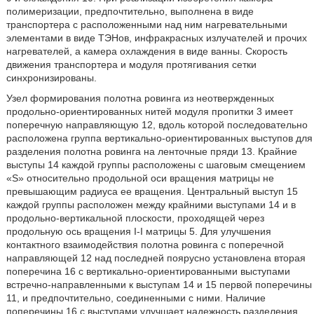
полимеризации, предпочтительно, выполнена в виде
транспортера с расположенными над ним нагревательными
элементами в виде ТЭНов, инфракрасных излучателей и прочих
нагревателей, а камера охлаждения в виде ванны. Скорость
движения транспортера и модуля протягивания сетки
синхронизированы.
Узел формирования полотна ровинга из неотвержденных
продольно-ориентированных нитей модуля пропитки 3 имеет
поперечную направляющую 12, вдоль которой последовательно
расположена группа вертикально-ориентированных выступов для
разделения полотна ровинга на ленточные пряди 13. Крайние
выступы 14 каждой группы расположены с шаговым смещением
«S» относительно продольной оси вращения матрицы не
превышающим радиуса ее вращения. Центральный выступ 15
каждой группы расположен между крайними выступами 14 и в
продольно-вертикальной плоскости, проходящей через
продольную ось вращения I-I матрицы 5. Для улучшения
контактного взаимодействия полотна ровинга с поперечной
направляющей 12 над последней поярусно установлена вторая
поперечина 16 с вертикально-ориентированными выступами
встречно-направленными к выступам 14 и 15 первой поперечины
11, и предпочтительно, соединенными с ними. Наличие
поперечины 16 с выступами улучшает надежность разделения