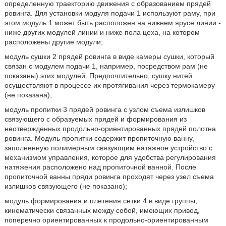
определенную траекторию движения с образованием прядей
ровинга. Для установки модуля подачи 1 используют раму, при
этом модуль 1 может быть расположен на нижнем ярусе линии -
ниже других модулей линии и ниже пола цеха, на котором
расположены другие модули;
модуль сушки 2 прядей ровинга в виде камеры сушки, который
связан с модулем подачи 1, например, посредством рам (не
показаны) этих модулей. Предпочтительно, сушку нитей
осуществляют в процессе их протягивания через термокамеру
(не показана);
модуль пропитки 3 прядей ровинга с узлом съема излишков
связующего с образуемых прядей и формирования из
неотвержденных продольно-ориентированных прядей полотна
ровинга. Модуль пропитки содержит пропиточную ванну,
заполненную полимерным связующим натяжное устройство с
механизмом управления, которое для удобства регулирования
натяжения расположено над пропиточной ванной. После
пропиточной ванны пряди ровинга проходят через узел съема
излишков связующего (не показано);
модуль формирования и плетения сетки 4 в виде группы,
кинематически связанных между собой, имеющих привод,
поперечно ориентированных к продольно-ориентированным