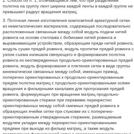
2. Способ по п. 1, отличающийся тем, что при разделении
полотна на группу лент ширина каждой ленты в каждой группе не
превышает радиус вращения матриц.
3. Поточная линия изготовления композитной арматурной сетки
из неметаллических материалов, содержащая последовательно
расположенные связанные между собой модуль подачи нитей
ровинга на основе стеллажа с бобинами нитей ровинга и
выравнивающим устройством, образующим пряди нитей ровинга,
модуль сушки прядей ровинга, модуль пропитки прядей ровинга с
узлом съема излишков связующего и формирования полотна
ровинга из неотвержденных продольно-ориентированных прядей
ровинга, модуль формирования и плетения сетки в виде группы
кинематически связанных между собой, имеющих привод,
поперечно ориентированных к продольно-ориентированным
прядям полотна матриц с продольно-ориентированными осями
вращения и фильерными каналами для пропускания прядей
ровинга, формирующих при вращении матриц продольно-
ориентированные стержни при перевивке перекрестно
ориентированных между собой смежных прядей ровинга и
образующих ячейки сетки при стыковке их с поперечно-
ориентированным отвержденным стержнем, размещаемым
модулем укладки между перекрестно-ориентированными
прядями при выходе из фильер матриц, а также модуль