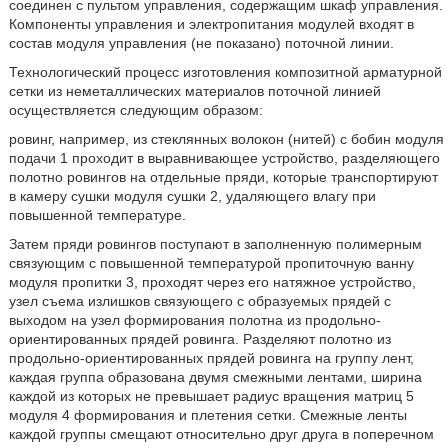
соединен с пультом управления, содержащим шкаф управления.
Компоненты управления и электропитания модулей входят в
состав модуля управления (не показано) поточной линии.
Технологический процесс изготовления композитной арматурной
сетки из неметаллических материалов поточной линией
осуществляется следующим образом:
ровинг, например, из стеклянных волокон (нитей) с бобин модуля
подачи 1 проходит в выравнивающее устройство, разделяющего
полотно ровингов на отдельные пряди, которые транспортируют
в камеру сушки модуля сушки 2, удаляющего влагу при
повышенной температуре.
Затем пряди ровингов поступают в заполненную полимерным
связующим с повышенной температурой пропиточную ванну
модуля пропитки 3, проходят через его натяжное устройство,
узел съема излишков связующего с образуемых прядей с
выходом на узел формирования полотна из продольно-
ориентированных прядей ровинга. Разделяют полотно из
продольно-ориентированных прядей ровинга на группу лент,
каждая группа образована двумя смежными лентами, ширина
каждой из которых не превышает радиус вращения матриц 5
модуля 4 формирования и плетения сетки. Смежные ленты
каждой группы смещают относительно друг друга в поперечном