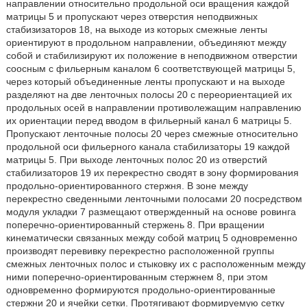
направлении относительно продольной оси вращения каждой
матрицы 5 и пропускают через отверстия неподвижных
стабизизаторов 18, на выходе из которых смежные ленты
ориентируют в продольном направлении, объединяют между
собой и стабилизируют их положение в неподвижном отверстии
соосным с фильерным каналом 6 соответствующей матрицы 5,
через который объединенные ленты пропускают и на выходе
разделяют на две ленточных полосы 20 с переориентацией их
продольных осей в направлении противолежащим направлению
их ориентации перед вводом в фильерный канал 6 матрицы 5.
Пропускают ленточные полосы 20 через смежные относительно
продольной оси фильерного канала стабилизаторы 19 каждой
матрицы 5. При выходе ленточных полос 20 из отверстий
стабилизаторов 19 их перекрестно сводят в зону формирования
продольно-ориентированного стержня. В зоне между
перекрестно сведенными ленточными полосами 20 посредством
модуля укладки 7 размещают отвержденный на основе ровинга
поперечно-ориентированный стержень 8. При вращении
кинематически связанных между собой матриц 5 одновременно
производят перевивку перекрестно расположенной группы
смежных ленточных полос и стыковку их с расположенным между
ними поперечно-ориентированным стержнем 8, при этом
одновременно формируются продольно-ориентированные
стержни 20 и ячейки сетки. Протягивают формируемую сетку