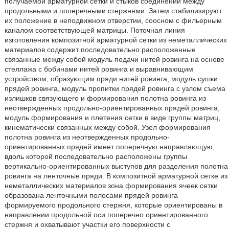
получаемой арматурной сетки и стыков соединений между
продольными и поперечными стержнями. Затем стабилизируют
их положение в неподвижном отверстии, соосном с фильерным
каналом соответствующей матрицы. Поточная линия
изготовления композитной арматурной сетки из неметаллических
материалов содержит последовательно расположенные
связанные между собой модуль подачи нитей ровинга на основе
стеллажа с бобинами нитей ровинга и выравнивающим
устройством, образующим пряди нитей ровинга, модуль сушки
прядей ровинга, модуль пропитки прядей ровинга с узлом съема
излишков связующего и формирования полотна ровинга из
неотвержденных продольно-ориентированных прядей ровинга,
модуль формирования и плетения сетки в виде группы матриц,
кинематически связанных между собой. Узел формирования
полотна ровинга из неотвержденных продольно-
ориентированных прядей имеет поперечную направляющую,
вдоль которой последовательно расположены группы
вертикально-ориентированных выступов для разделения полотна
ровинга на ленточные пряди. В композитной арматурной сетке из
неметаллических материалов зона формирования ячеек сетки
образована ленточными полосами прядей ровинга
формируемого продольного стержня, которые ориентированы в
направлении продольной оси поперечно ориентированного
стержня и охватывают участки его поверхности с