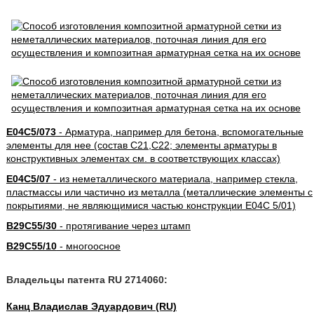
E04C5/073
- Арматура, например для бетона, вспомогательные
элементы для нее (состав C21,C22; элементы арматуры в
конструктивных элементах см. в соответствующих классах)
E04C5/07
- из неметаллического материала, например стекла,
пластмассы или частично из металла (металлические элементы с
покрытиями, не являющимися частью конструкции E04C 5/01)
B29C55/30
- протягивание через штамп
B29C55/10
- многоосное
Владельцы патента RU 2714060:
Канц Владислав Эдуардович (RU)