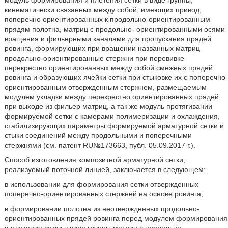
модуль формирования и плетения сетки в виде группы,
кинематически связанных между собой, имеющих привод,
поперечно ориентированных к продольно-ориентированным
прядям полотна, матриц с продольно- ориентированными осями
вращения и фильерными каналами для пропускания прядей
ровинга, формирующих при вращении названных матриц
продольно-ориентированные стержни при перевивке
перекрестно ориентированных между собой смежных прядей
ровинга и образующих ячейки сетки при стыковке их с поперечно-
ориентированным отвержденным стержнем, размещаемым
модулем укладки между перекрестно ориентированных прядей
при выходе из фильер матриц, а так же модуль протягивании
формируемой сетки с камерами полимеризации и охлаждения,
стабилизирующих параметры формируемой арматурной сетки и
стыки соединений между продольными и поперечными
стержнями (см. патент RU№173663, публ. 05.09.2017 г.).
Способ изготовления композитной арматурной сетки,
реализуемый поточной линией, заключается в следующем:
в использовании для формирования сетки отвержденных
поперечно-ориентированных стержней на основе ровинга;
в формировании полотна из неотвержденных продольно-
ориентированных прядей ровинга перед модулем формирования