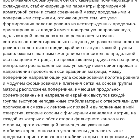
протягивания формируемой сетки с камерами полимеризации и
охлаждения, стабилизирующими параметры формируемой
арматурной сетки и стыки соединений между продольными и
поперечными стержнями, отличающаяся тем, что узел
формирования полотна ровинга из неотвержденных продольно-
ориентированных прядей имеет поперечную направляющую,
вдоль которой последовательно расположены группы
вертикально-ориентированных выступов для разделения полотна
ровинга на ленточные пряди, крайние выступы каждой группы
расположены с шаговым смещением относительно продольной
оси вращения матрицы, не превышающим радиуса их вращения,
центрально расположенный выступ между ними ориентирован в
направлении продольной оси вращения матрицы, между
поперечной направляющей узла формирования полотна ровинга
и модулем формирования и плетения сетки на основе группы
матриц расположена поперечина, имеющая продольно-
ориентированные в направлении крайних выступов каждой
группы выступов неподвижные стабилизаторы с отверстиями для
пропускания смежных ленточных прядей и выполненные в ней
отверстия, которые соосны с фильерными каналами матриц, на
каждой из которых с обеих сторон фильерного канала и со
стороны, противолежащей размещению указанных
стабилизаторов, оппозитно установлены дополнительные
продольно-ориентированные стабилизаторы с отверстиями для