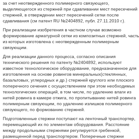
за счет неотвержденного полимерного связующего,
выделяющегося из стержней при сдавливании мест пересечений
стержней, в отверждении мест пересечений сетки после
сдавливания (см патент RU №2404892, публ. 27.11.2010 г.).
При реализации изобретения в частном случае возможно
формирование арматурной сетки из композитных стержней, часть
из которых изготовлена с неотвержденным полимерным
связующим.
Для реализации данного процесса, согласно описания
технического решения по патенту №2404892, используют
известное технологическое оборудование, предназначенное для
изготовления на основе ровингов минеральных(стеклянных,
базальтовых, углеродных и др.) стержней круглого или плоского
поперечного сечения с осуществлением при этом необходимых
технологических операций, в том числе, по удалению влаги из
нитей ровинга в камере отжига, по пропитыванию нитей ровинга
полимерным связующим, по удалению излишков полимерного
связующего, по формованию стержней.
Подготовленные стержни поступают на ленточный транспортер,
перемещающий их по элементам оборудования. Расстояние
между продольными стержнями регулируется гребенкой,
размещенной перед транспортером. Поперечные стержни