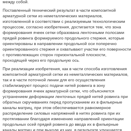
между собой.
Поставленный технический результат в части композитной
арматурной сетки из неметаллических материалов,
изготовленной в соответствии с реализуемым технологическим
процессом, согласно изобретения, достигается тем, что зона
формирования ячеек сетки образована ленточными полосами
прядей ровинга формируемого продольного стержня, которые
ориентированы в направлении продольной оси поперечно
ориентированного стержня и охватывают участки его поверхности
с противолежащих сторон горизонтальной плоскости,
проходящей через его продольную ось.
При реализации изобретения, как в части способа изготовления
композитной арматурной сетки из неметаллических материалов,
так и в части поточной линии для его осуществления
стабилизируют процесс подачи нитей ровинга в зону
формирования ячеек арматурной сетки, что объясняется
устранением деформации ленточных прядей нитей ровинга при
обратных скручиваниях перед пропусканием их в фильерные
каналы матриц, при этом обеспечивается равномерное
распределение силовых напряжений в нитях ровинга при их
протягивании благодаря изменению направлений ориентации
продольных осей прядей ровинга до ввода их в фильерные
каналы матриц и при выходе из них, в результате улучшается