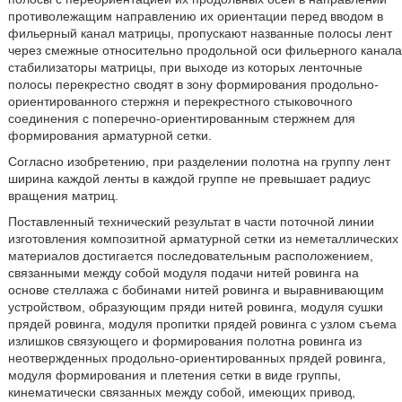
противолежащим направлению их ориентации перед вводом в
фильерный канал матрицы, пропускают названные полосы лент
через смежные относительно продольной оси фильерного канала
стабилизаторы матрицы, при выходе из которых ленточные
полосы перекрестно сводят в зону формирования продольно-
ориентированного стержня и перекрестного стыковочного
соединения с поперечно-ориентированным стержнем для
формирования арматурной сетки.
Согласно изобретению, при разделении полотна на группу лент
ширина каждой ленты в каждой группе не превышает радиус
вращения матриц.
Поставленный технический результат в части поточной линии
изготовления композитной арматурной сетки из неметаллических
материалов достигается последовательным расположением,
связанными между собой модуля подачи нитей ровинга на
основе стеллажа с бобинами нитей ровинга и выравнивающим
устройством, образующим пряди нитей ровинга, модуля сушки
прядей ровинга, модуля пропитки прядей ровинга с узлом съема
излишков связующего и формирования полотна ровинга из
неотвержденных продольно-ориентированных прядей ровинга,
модуля формирования и плетения сетки в виде группы,
кинематически связанных между собой, имеющих привод,