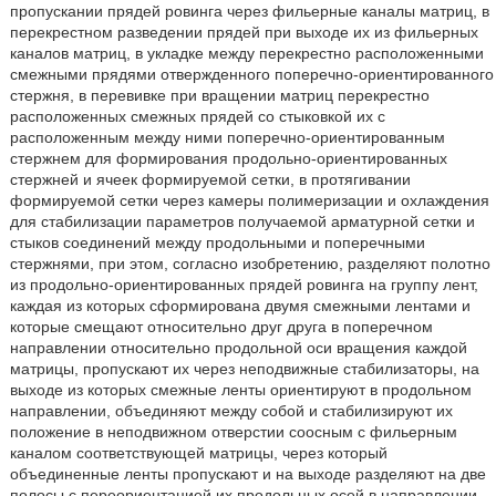
пропускании прядей ровинга через фильерные каналы матриц, в
перекрестном разведении прядей при выходе их из фильерных
каналов матриц, в укладке между перекрестно расположенными
смежными прядями отвержденного поперечно-ориентированного
стержня, в перевивке при вращении матриц перекрестно
расположенных смежных прядей со стыковкой их с
расположенным между ними поперечно-ориентированным
стержнем для формирования продольно-ориентированных
стержней и ячеек формируемой сетки, в протягивании
формируемой сетки через камеры полимеризации и охлаждения
для стабилизации параметров получаемой арматурной сетки и
стыков соединений между продольными и поперечными
стержнями, при этом, согласно изобретению, разделяют полотно
из продольно-ориентированных прядей ровинга на группу лент,
каждая из которых сформирована двумя смежными лентами и
которые смещают относительно друг друга в поперечном
направлении относительно продольной оси вращения каждой
матрицы, пропускают их через неподвижные стабилизаторы, на
выходе из которых смежные ленты ориентируют в продольном
направлении, объединяют между собой и стабилизируют их
положение в неподвижном отверстии соосным с фильерным
каналом соответствующей матрицы, через который
объединенные ленты пропускают и на выходе разделяют на две
полосы с переориентацией их продольных осей в направлении