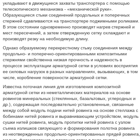
укладывают в движущиеся захваты транспортера с помощью
телескопического механизма - «механической руки».
Образующиеся стыки соединений продольных и поперечных
стержней сдавливаются на транспортере поджимными роликами.
В этом состоянии одновременно производят нагрев стержней и
мест пересечений, а затем отвержденную сетку охлаждают и
производят резку на необходимую длину.
Однако образуемому перекрестному стыку соединения между
продольно- и поперечно-ориентированными композитными
стержнями свойственна низкая прочность и надежность в
процессе эксплуатации арматурной сетки в условиях восприятия
ее силовых нагрузок в разных направлениях, вызывающих, в том
числе, коробление поверхности арматурной сетки.
Известна поточная линия для изготовления композитной
арматурной сетки из неметаллических материалов на основе
ровингов минеральных (стеклянных, базальтовых, углеродных и
др.), содержащая последовательно установленные, связанные
между собой модуль подачи нитей ровинга на основе стеллажа с
бобинами нитей ровинга и выравнивающим устройством, модуль
сушки нитей ровинга, модуль пропитки нитей ровинга с узлом
съема излишков связующего и формирования полотна ровинга
из неотвержденных продольно-ориентированных прядей ровинга,