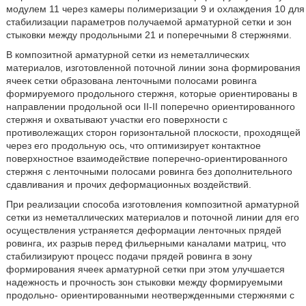
модулем 11 через камеры полимеризации 9 и охлаждения 10 для
стабилизации параметров получаемой арматурной сетки и зон
стыковки между продольными 21 и поперечными 8 стержнями.
В композитной арматурной сетки из неметаллических
материалов, изготовленной поточной линии зона формирования
ячеек сетки образована ленточными полосами ровинга
формируемого продольного стержня, которые ориентированы в
направлении продольной оси II-II поперечно ориентированного
стержня и охватывают участки его поверхности с
противолежащих сторон горизонтальной плоскости, проходящей
через его продольную ось, что оптимизирует контактное
поверхностное взаимодействие поперечно-ориентированного
стержня с ленточными полосами ровинга без дополнительного
сдавливания и прочих деформационных воздействий.
При реализации способа изготовления композитной арматурной
сетки из неметаллических материалов и поточной линии для его
осуществления устраняется деформации ленточных прядей
ровинга, их разрыв перед фильерными каналами матриц, что
стабилизируют процесс подачи прядей ровинга в зону
формирования ячеек арматурной сетки при этом улучшается
надежность и прочность зон стыковки между формируемыми
продольно- ориентированными неотвержденными стержнями с