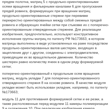
прядям полотна, матриц 5 с продольно-ориентированными
осями вращения и фильерными каналами 6 для пропускания
прядей ровинга, формирующих при вращении матриц
продольно-ориентированные стержни при перевивке
перекрестно ориентированных между собой смежных прядей
ровинга и образующих ячейки сетки при стыковке их с поперечно-
ориентированным отвержденным стержнем. Для реализации
изобретения, предпочтительно, используют конструктивное
исполнение группы матриц по патенту РФ №173663, в котором
матрицы выполнены в виде установленных на раме посредством
продольно-ориентированных валов шестерен, входящих в
зацепление друг с другом, соединены с электродвигателем,
приводящим их во вращательное движение. Количество
шестерен равно количеству ячеек в одном ряду формируемой
сетки;
поперечно-ориентированный к продольным осям вращения
матриц, модуль укладки 7 для поперечно-ориентированного
отвержденного стержня 8 на основе ровинга. В качестве модуля
укладки может быть использован укладчик, например, по патенту
№173663;
модуль 11 для протягивания формируемой сетки и ее резки, а
также расположенные перед модулем 11 камеры полимеризации
9 и охлаждения 10. При реализации изобретения камера