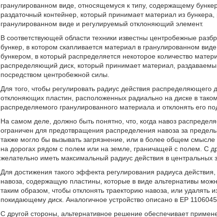
гранулированном виде, относящемуся к типу, содержащему бунке
раздаточный контейнер, который принимает материал из бункера
гранулированном виде и регулируемый отклоняющий элемент.
В соответствующей области техники известны центробежные разбр
бункер, в котором скапливается материал в гранулированном ви
бункером, в который распределяется некоторое количество мат
распределяющий диск, который принимает материал, раздаваемый ч
посредством центробежной силы.
Для того, чтобы регулировать радиус действия распределяющего д
отклоняющих пластин, расположенных радиально на диске в тако
распределяемого гранулированного материала и отклонять его п
На самом деле, должно быть понятно, что, когда навоз распределя
ограничен для предотвращения распределения навоза за пределы 
также могло бы вызывать загрязнение, или в более общем смысле 
на дорогах рядом с полем или на земле, граничащей с полем. С 
желательно иметь максимальный радиус действия в центральных з
Для достижения такого эффекта регулирования радиуса действия
навоза, содержащую пластины, которые в виде альтернативы мож
таким образом, чтобы отклонять траекторию навоза, или удалять из
покидающему диск. Аналогичное устройство описано в EP 1106045
С другой стороны, альтернативное решение обеспечивает примен