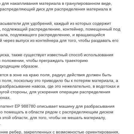
р для накапливания материала в гранулированном виде,
, распределяющий диск для распределения материала в
асыватели для удобрений, каждый из которых содержит
де, подлежащий распределению, контейнер, помещенный под
ериала, подлежащего распределению, и вращающийся
ерез выпуск из контейнера для того, чтобы раздавать его
иска, также существует известный способ использования
м положении, чтобы преграждать траекторию
одходящим образом.
ется в зоне на краю поля, радиус действия должен быть
поля, поскольку это приводило бы к потерям материала, а
разбрасывание навоза, где это нежелательно, в водотоках и
другой стороны, для ускорения операции распределения
онах.
, патент EP 988780 описывает машину для разбрасывания
но помещать в области рядом с распределяющим диском
 этой области, для того, чтобы не мешать материалу,
.
ение ребер, закрепленных с возможностью ориентирования,