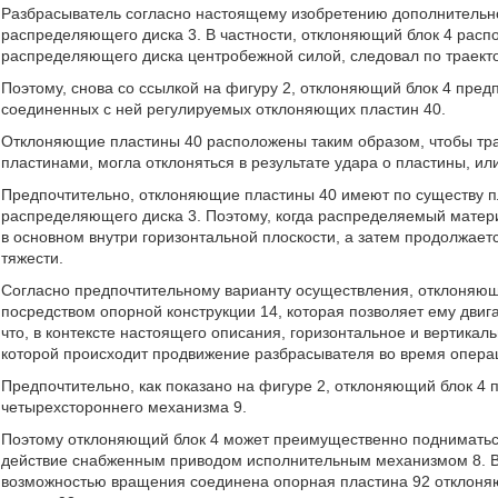
Разбрасыватель согласно настоящему изобретению дополнительн
распределяющего диска 3. В частности, отклоняющий блок 4 расп
распределяющего диска центробежной силой, следовал по траекто
Поэтому, снова со ссылкой на фигуру 2, отклоняющий блок 4 пре
соединенных с ней регулируемых отклоняющих пластин 40.
Отклоняющие пластины 40 расположены таким образом, чтобы тр
пластинами, могла отклоняться в результате удара о пластины, ил
Предпочтительно, отклоняющие пластины 40 имеют по существу 
распределяющего диска 3. Поэтому, когда распределяемый матери
в основном внутри горизонтальной плоскости, а затем продолжает
тяжести.
Согласно предпочтительному варианту осуществления, отклоняющ
посредством опорной конструкции 14, которая позволяет ему двиг
что, в контексте настоящего описания, горизонтальное и вертика
которой происходит продвижение разбрасывателя во время опера
Предпочтительно, как показано на фигуре 2, отклоняющий блок 4
четырехстороннего механизма 9.
Поэтому отклоняющий блок 4 может преимущественно подниматься 
действие снабженным приводом исполнительным механизмом 8. Ва
возможностью вращения соединена опорная пластина 92 отклоняющ