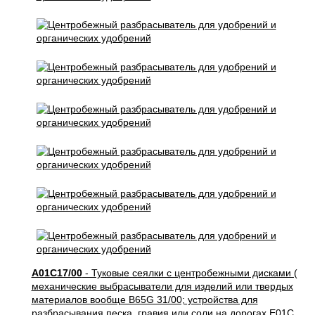
A01C17/00
- Туковые сеялки с центробежными дисками (
механические выбрасыватели для изделий или твердых
материалов вообще B65G 31/00; устройства для
разбрасывания песка, гравия или соли на дорогах E01C