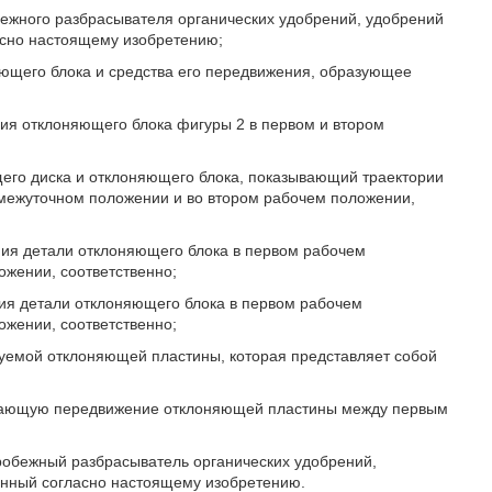
бежного разбрасывателя органических удобрений, удобрений
асно настоящему изобретению;
яющего блока и средства его передвижения, образующее
ия отклоняющего блока фигуры 2 в первом и втором
щего диска и отклоняющего блока, показывающий траектории
межуточном положении и во втором рабочем положении,
ния детали отклоняющего блока в первом рабочем
жении, соответственно;
ния детали отклоняющего блока в первом рабочем
жении, соответственно;
руемой отклоняющей пластины, которая представляет собой
ывающую передвижение отклоняющей пластины между первым
тробежный разбрасыватель органических удобрений,
анный согласно настоящему изобретению.