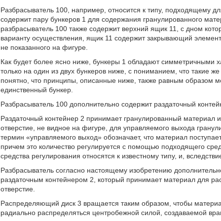
Разбрасыватель 100, например, относится к типу, подходящему дл
содержит пару бункеров 1 для содержания гранулированного мат
разбрасыватель 100 также содержит верхний ящик 11, с дном кото
варианту осуществления, ящик 11 содержит закрывающий элемент
не показанного на фигуре.
Как будет более ясно ниже, бункеры 1 обладают симметричными ха
только на один из двух бункеров ниже, с пониманием, что такие ж
понятно, что принципы, описанные ниже, также равным образом 
единственный бункер.
Разбрасыватель 100 дополнительно содержит раздаточный контейн
Раздаточный контейнер 2 принимает гранулированный материал и
отверстие, не видное на фигуре, для управляемого выхода гранул
термин «управляемого выход» обозначает, что материал поступает 
причем это количество регулируется с помощью подходящего сред
средства регулирования относятся к известному типу, и, вследств
Разбрасыватель согласно настоящему изобретению дополнительн
раздаточным контейнером 2, который принимает материал для ра
отверстие.
Распределяющий диск 3 вращается таким образом, чтобы материал
радиально распределяться центробежной силой, создаваемой вра