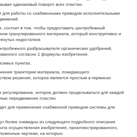
зывая одинаковый поворот всех пластин.
ят для работы со снабженными приводом исполнительными
движений.
, состоит в том, чтобы предоставить центробежный
ном гранулированного материала, который конструктивно и
нутых недостатков.
нтробежного разбрасывателя органических удобрений,
ованного согласно 1 формулы изобретения.
исимых пунктах.
енения траектории материала, покидающего
ством решения, которое является простым в терминах
е регулирование, которое должно проделываться для каждой
елью передвижения пластин.
одит для применения снабженной приводом системы для
ут более очевидны из следующего подробного описания
анта осуществления изобретения, проиллюстрированного,
ложенные чертежи, на которых: