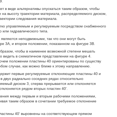
9.
т в виде альтернативы опускаться таким образом, чтобы
е на высоту траектории материала, распределяемого диском,
раектории следования материала.
егко управляемым и регулируемым посредством снабженного
 или гидравлического типа.
 являются неподвижными, так что они могут быть
е 3A, и втором положении, показанном на фигуре 3B.
бразом, чтобы в наименее возможной степени мешать
о видеть в схематичном представлении на фигуре 4.
бочем положении пластины 40 ориентированы по существу
юбом случае, как можно ближе к этому направлению.
держит первые регулируемые отклоняющие пластины 40 и
в двух радиально соседних рядах относительно
ляемый диском 3, сперва прерывается или отклоняется
тклоняется рядом вторых пластин 40ʹ.
ижения между первым и вторым рабочими положениями,
чивая таким образом в сочетании требуемое отклонение
 пластины 40ʹ выровнены на соответствующем прямом