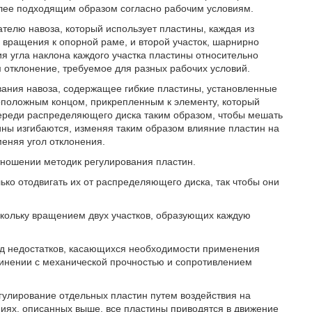
олее подходящим образом согласно рабочим условиям.
телю навоза, который использует пластины, каждая из
 вращения к опорной раме, и второй участок, шарнирно
я угла наклона каждого участка пластины относительно
 отклонение, требуемое для разных рабочих условий.
вания навоза, содержащее гибкие пластины, установленные
оположным концом, прикрепленным к элементу, который
реди распределяющего диска таким образом, чтобы мешать
ины изгибаются, изменяя таким образом влияние пластин на
еняя угол отклонения.
тношении методик регулирования пластин.
ько отодвигать их от распределяющего диска, так чтобы они
скольку вращением двух участков, образующих каждую
яд недостатков, касающихся необходимости применения
динении с механической прочностью и сопротивлением
егулирование отдельных пластин путем воздействия на
иях, описанных выше, все пластины приводятся в движение