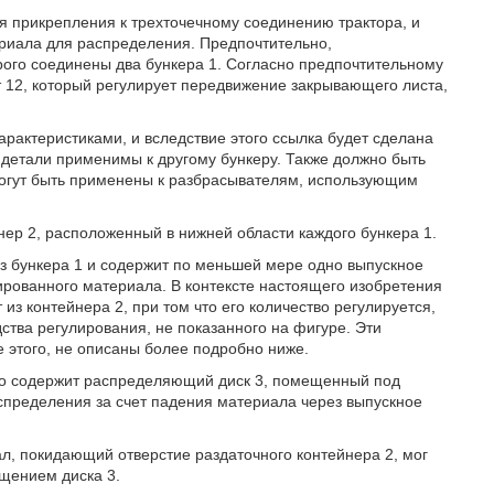
я прикрепления к трехточечному соединению трактора, и
ериала для распределения. Предпочтительно,
рого соединены два бункера 1. Согласно предпочтительному
 12, который регулирует передвижение закрывающего листа,
рактеристиками, и вследствие этого ссылка будет сделана
е детали применимы к другому бункеру. Также должно быть
могут быть применены к разбрасывателям, использующим
ер 2, расположенный в нижней области каждого бункера 1.
з бункера 1 и содержит по меньшей мере одно выпускное
ированного материала. В контексте настоящего изобретения
из контейнера 2, при том что его количество регулируется,
ства регулирования, не показанного на фигуре. Эти
ие этого, не описаны более подробно ниже.
о содержит распределяющий диск 3, помещенный под
спределения за счет падения материала через выпускное
, покидающий отверстие раздаточного контейнера 2, мог
щением диска 3.