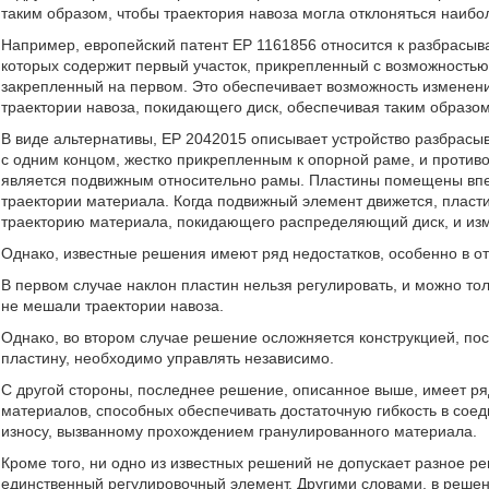
таким образом, чтобы траектория навоза могла отклоняться наиб
Например, европейский патент EP 1161856 относится к разбрасыва
которых содержит первый участок, прикрепленный с возможностью
закрепленный на первом. Это обеспечивает возможность изменени
траектории навоза, покидающего диск, обеспечивая таким образом
В виде альтернативы, EP 2042015 описывает устройство разбрасы
с одним концом, жестко прикрепленным к опорной раме, и против
является подвижным относительно рамы. Пластины помещены впе
траектории материала. Когда подвижный элемент движется, пласт
траекторию материала, покидающего распределяющий диск, и изм
Однако, известные решения имеют ряд недостатков, особенно в о
В первом случае наклон пластин нельзя регулировать, и можно тол
не мешали траектории навоза.
Однако, во втором случае решение осложняется конструкцией, по
пластину, необходимо управлять независимо.
С другой стороны, последнее решение, описанное выше, имеет р
материалов, способных обеспечивать достаточную гибкость в сое
износу, вызванному прохождением гранулированного материала.
Кроме того, ни одно из известных решений не допускает разное р
единственный регулировочный элемент. Другими словами, в решен