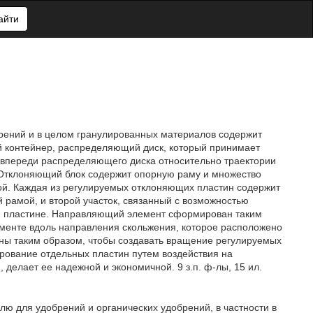
айти
рений и в целом гранулированных материалов содержит
й контейнер, распределяющий диск, который принимает
 впереди распределяющего диска относительно траектории
 Отклоняющий блок содержит опорную раму и множество
й. Каждая из регулируемых отклоняющих пластин содержит
 рамой, и второй участок, связанный с возможностью
й пластине. Направляющий элемент сформирован таким
ементе вдоль направления скольжения, которое расположено
ны таким образом, чтобы создавать вращение регулируемых
рование отдельных пластин путем воздействия на
делает ее надежной и экономичной. 9 з.п. ф-лы, 15 ил.
ю для удобрений и органических удобрений, в частности в