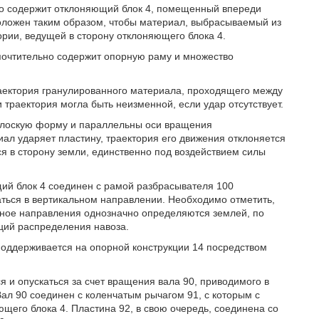
о содержит отклоняющий блок 4, помещенный впереди
оложен таким образом, чтобы материал, выбрасываемый из
рии, ведущей в сторону отклоняющего блока 4.
дпочтительно содержит опорную раму и множество
аектория гранулированного материала, проходящего между
и траектория могла быть неизменной, если удар отсутствует.
плоскую форму и параллельны оси вращения
ал ударяет пластину, траектория его движения отклоняется
ся в сторону земли, единственно под воздействием силы
ий блок 4 соединен с рамой разбрасывателя 100
аться в вертикальном направлении. Необходимо отметить,
льное направления однозначно определяются землей, по
ций распределения навоза.
 поддерживается на опорной конструкции 14 посредством
и опускаться за счет вращения вала 90, приводимого в
л 90 соединен с коленчатым рычагом 91, с которым с
его блока 4. Пластина 92, в свою очередь, соединена со