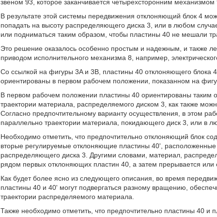
звеном 93, которое заканчивается четырехсторонним механизмом 
В результате этой системы передвижения отклоняющий блок 4 може
попадать на высоту распределяющего диска 3, или в любом случа
или подниматься таким образом, чтобы пластины 40 не мешали т
Это решение оказалось особенно простым и надежным, и также л
приводом исполнительного механизма 8, например, электрического
Со ссылкой на фигуры 3A и 3B, пластины 40 отклоняющего блока 4
ориентированы в первом рабочем положении, показанном на фигур
В первом рабочем положении пластины 40 ориентированы таким о
траектории материала, распределяемого диском 3, как также можн
Согласно предпочтительному варианту осуществления, в этом ра
параллельно траектории материала, покидающего диск 3, или в л
Необходимо отметить, что предпочтительно отклоняющий блок со
вторые регулируемые отклоняющие пластины 40', расположенные 
распределяющего диска 3. Другими словами, материал, распреде
рядом первых отклоняющих пластин 40, а затем прерывается или о
Как будет более ясно из следующего описания, во время передв
пластины 40 и 40ʹ могут подвергаться разному вращению, обеспе
траектории распределяемого материала.
Также необходимо отметить, что предпочтительно пластины 40 и