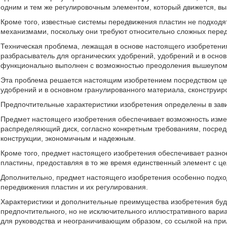
одним и тем же регулировочным элементом, который движется, вы
Кроме того, известные системы передвижения пластин не подход
механизмами, поскольку они требуют относительно сложных пере
Техническая проблема, лежащая в основе настоящего изобретения
разбрасыватель для органических удобрений, удобрений и в основ
функционально выполнен с возможностью преодоления вышеупомя
Эта проблема решается настоящим изобретением посредством це
удобрений и в основном гранулированного материала, сконструир
Предпочтительные характеристики изобретения определены в зав
Предмет настоящего изобретения обеспечивает возможность изм
распределяющий диск, согласно конкретным требованиям, посред
конструкции, экономичным и надежным.
Кроме того, предмет настоящего изобретения обеспечивает разно
пластины, предоставляя в то же время единственный элемент с ц
Дополнительно, предмет настоящего изобретения особенно подх
передвижения пластин и их регулирования.
Характеристики и дополнительные преимущества изобретения буд
предпочтительного, но не исключительного иллюстративного вари
для руководства и неограничивающим образом, со ссылкой на при