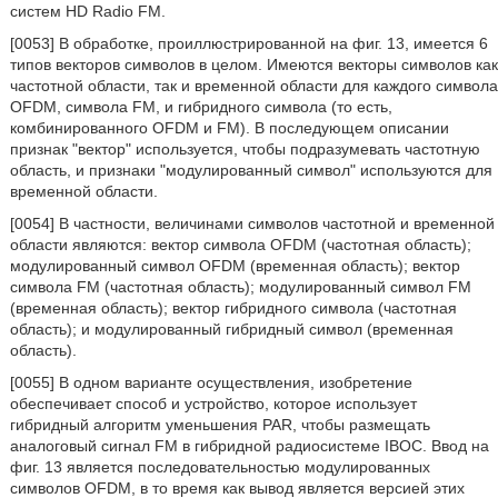
систем HD Radio FM.
[0053] В обработке, проиллюстрированной на фиг. 13, имеется 6
типов векторов символов в целом. Имеются векторы символов как
частотной области, так и временной области для каждого символа
OFDM, символа FM, и гибридного символа (то есть,
комбинированного OFDM и FM). В последующем описании
признак "вектор" используется, чтобы подразумевать частотную
область, и признаки "модулированный символ" используются для
временной области.
[0054] В частности, величинами символов частотной и временной
области являются: вектор символа OFDM (частотная область);
модулированный символ OFDM (временная область); вектор
символа FM (частотная область); модулированный символ FM
(временная область); вектор гибридного символа (частотная
область); и модулированный гибридный символ (временная
область).
[0055] В одном варианте осуществления, изобретение
обеспечивает способ и устройство, которое использует
гибридный алгоритм уменьшения PAR, чтобы размещать
аналоговый сигнал FM в гибридной радиосистеме IBOC. Ввод на
фиг. 13 является последовательностью модулированных
символов OFDM, в то время как вывод является версией этих