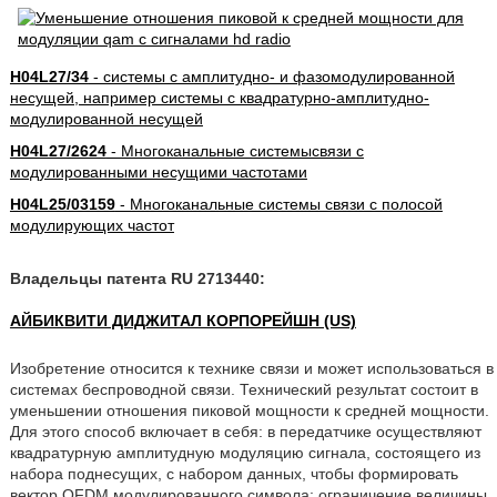
H04L27/34
- системы с амплитудно- и фазомодулированной
несущей, например системы с квадратурно-амплитудно-
модулированной несущей
H04L27/2624
- Многоканальные системысвязи с
модулированными несущими частотами
H04L25/03159
- Многоканальные системы связи с полосой
модулирующих частот
Владельцы патента RU 2713440:
АЙБИКВИТИ ДИДЖИТАЛ КОРПОРЕЙШН (US)
Изобретение относится к технике связи и может использоваться в
системах беспроводной связи. Технический результат состоит в
уменьшении отношения пиковой мощности к средней мощности.
Для этого способ включает в себя: в передатчике осуществляют
квадратурную амплитудную модуляцию сигнала, состоящего из
набора поднесущих, с набором данных, чтобы формировать
вектор OFDM модулированного символа; ограничение величины