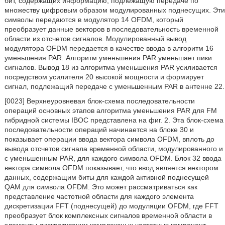
бит, содержащих информацию, подлежащую передаче по
множеству цифровым образом модулированных поднесущих. Эти
символы передаются в модулятор 14 OFDM, который
преобразует данные векторов в последовательность временной
области из отсчетов сигналов. Модулированный вывод
модулятора OFDM передается в качестве ввода в алгоритм 16
уменьшения PAR. Алгоритм уменьшения PAR уменьшает пики
сигналов. Вывод 18 из алгоритма уменьшения PAR усиливается
посредством усилителя 20 высокой мощности и формирует
сигнал, подлежащий передаче с уменьшенным PAR в антенне 22.
[0023] Верхнеуровневая блок-схема последовательности
операций основных этапов алгоритма уменьшения PAR для FM
гибридной системы IBOC представлена на фиг. 2. Эта блок-схема
последовательности операций начинается на блоке 30 и
показывает операции ввода вектора символа OFDM, вплоть до
вывода отсчетов сигнала временной области, модулированного и
с уменьшенным PAR, для каждого символа OFDM. Блок 32 ввода
вектора символа OFDM показывает, что ввод является вектором
данных, содержащим биты для каждой активной поднесущей
QAM для символа OFDM. Это может рассматриваться как
представление частотной области для каждого элемента
дискретизации FFT (поднесущей) до модуляции OFDM, где FFT
преобразует блок комплексных сигналов временной области в
элементы дискретизации комплексных частотных компонент,