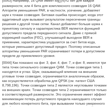
[0043] Например, 16 QAM имеет log
(4)=2 бит для каждой
2
размерности, или 4 бита для комплексного созвездия 16 QAM.
Алгоритм уменьшения PAR, в частности, усечение, добавляет
шум к точкам созвездия. Битовая ошибка происходит, когда этот
аддитивный шум вызывает результатом пересечение границы
решения к другой точке сетки. Канал добавляет больше шума к
принятому сигналу и характеристика BER является функцией
допустимого предела переданного сигнала. Даже с прямой
коррекцией ошибок (FEC), улучшающей выходное BER в
приемнике, характеристика ухудшается за счет битов кода,
которые уменьшают допустимый предел. Поэтому описанные
алгоритмы уменьшения PAR ограничивают потери в допустимом
пределе до приемлемого уровня.
[0044] Как показано на фиг. 3, фиг. 4, фиг. 7, и фиг. 8, имеется три
типа точек сигнального созвездия QAM. Точки созвездия типа 1
находятся в углах. Шум, оказывающий влияние на внешние
угловые точки созвездия, ограничивается аналогичным образом,
как осуществляется обработка для QPSK (см. патент США
8,798,196). Точки созвездия типа 2 являются неугловыми точками
на внешних краях. Точки созвездия типа 2 ограничиваются только
в соответствующей размерности. Это ограничение имеет эффект
минимизации потерь допустимого предела наихудшего случая
для любого конкретного бита, при вызывании только умеренного