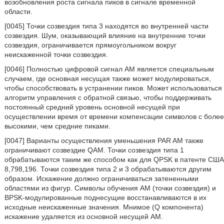
возобновления роста сигнала пиков в сигнале временной
области.
[0045] Точки созвездия типа 3 находятся во внутренней части
созвездия. Шум, оказывающий влияние на внутренние точки
созвездия, ограничивается прямоугольником вокруг
неискаженной точки созвездия.
[0046] Полностью цифровой сигнал AM является специальным
случаем, где основная несущая также может модулироваться,
чтобы способствовать в устранении пиков. Может использоваться
алгоритм управления с обратной связью, чтобы поддерживать
постоянный средний уровень основной несущей при
осуществлении время от времени компенсации символов с более
высокими, чем средние пиками.
[0047] Варианты осуществления уменьшения PAR AM также
ограничивают созвездие QAM. Точки созвездия типа 1
обрабатываются таким же способом как для QPSK в патенте США
8,798,196. Точки созвездия типа 2 и 3 обрабатываются другим
образом. Искажение должно ограничиваться затененными
областями из фигур. Символы обучения AM (точки созвездия) и
BPSK-модулированные поднесущие восстанавливаются в их
исходные неискаженные значения. Мнимое (Q компонента)
искажение удаляется из основной несущей AM.