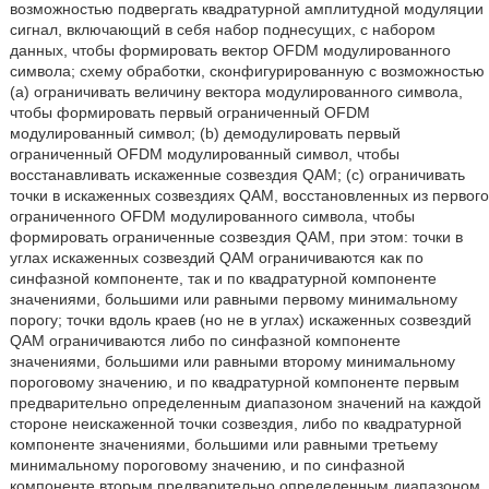
возможностью подвергать квадратурной амплитудной модуляции
сигнал, включающий в себя набор поднесущих, с набором
данных, чтобы формировать вектор OFDM модулированного
символа; схему обработки, сконфигурированную с возможностью
(a) ограничивать величину вектора модулированного символа,
чтобы формировать первый ограниченный OFDM
модулированный символ; (b) демодулировать первый
ограниченный OFDM модулированный символ, чтобы
восстанавливать искаженные созвездия QAM; (c) ограничивать
точки в искаженных созвездиях QAM, восстановленных из первого
ограниченного OFDM модулированного символа, чтобы
формировать ограниченные созвездия QAM, при этом: точки в
углах искаженных созвездий QAM ограничиваются как по
синфазной компоненте, так и по квадратурной компоненте
значениями, большими или равными первому минимальному
порогу; точки вдоль краев (но не в углах) искаженных созвездий
QAM ограничиваются либо по синфазной компоненте
значениями, большими или равными второму минимальному
пороговому значению, и по квадратурной компоненте первым
предварительно определенным диапазоном значений на каждой
стороне неискаженной точки созвездия, либо по квадратурной
компоненте значениями, большими или равными третьему
минимальному пороговому значению, и по синфазной
компоненте вторым предварительно определенным диапазоном