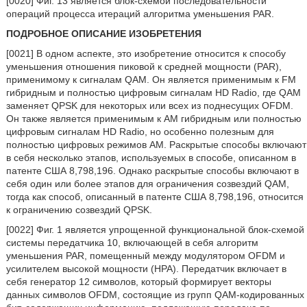
[0020] Фиг. 13 является блок-схемой последовательности
операций процесса итераций алгоритма уменьшения PAR.
ПОДРОБНОЕ ОПИСАНИЕ ИЗОБРЕТЕНИЯ
[0021] В одном аспекте, это изобретение относится к способу
уменьшения отношения пиковой к средней мощности (PAR),
применимому к сигналам QAM. Он является применимым к FM
гибридным и полностью цифровым сигналам HD Radio, где QAM
заменяет QPSK для некоторых или всех из поднесущих OFDM.
Он также является применимым к AM гибридным или полностью
цифровым сигналам HD Radio, но особенно полезным для
полностью цифровых режимов AM. Раскрытые способы включают
в себя несколько этапов, используемых в способе, описанном в
патенте США 8,798,196. Однако раскрытые способы включают в
себя один или более этапов для ограничения созвездий QAM,
тогда как способ, описанный в патенте США 8,798,196, относится
к ограничению созвездий QPSK.
[0022] Фиг. 1 является упрощенной функциональной блок-схемой
системы передатчика 10, включающей в себя алгоритм
уменьшения PAR, помещенный между модулятором OFDM и
усилителем высокой мощности (HPA). Передатчик включает в
себя генератор 12 символов, который формирует векторы
данных символов OFDM, состоящие из групп QAM-кодированных