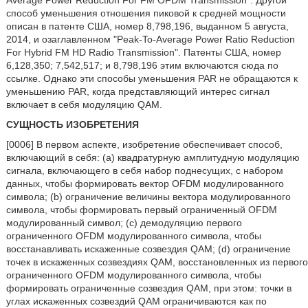
способ уменьшения отношения пиковой к средней мощности
описан в патенте США, номер 8,798,196, выданном 5 августа,
2014, и озаглавленном "Peak-To-Average Power Ratio Reduction
For Hybrid FM HD Radio Transmission". Патенты США, номер
6,128,350; 7,542,517; и 8,798,196 этим включаются сюда по
ссылке. Однако эти способы уменьшения PAR не обращаются к
уменьшению PAR, когда представляющий интерес сигнал
включает в себя модуляцию QAM.
СУЩНОСТЬ ИЗОБРЕТЕНИЯ
[0006] В первом аспекте, изобретение обеспечивает способ,
включающий в себя: (a) квадратурную амплитудную модуляцию
сигнала, включающего в себя набор поднесущих, с набором
данных, чтобы формировать вектор OFDM модулированного
символа; (b) ограничение величины вектора модулированного
символа, чтобы формировать первый ограниченный OFDM
модулированный символ; (c) демодуляцию первого
ограниченного OFDM модулированного символа, чтобы
восстанавливать искаженные созвездия QAM; (d) ограничение
точек в искаженных созвездиях QAM, восстановленных из первого
ограниченного OFDM модулированного символа, чтобы
формировать ограниченные созвездия QAM, при этом: точки в
углах искаженных созвездий QAM ограничиваются как по