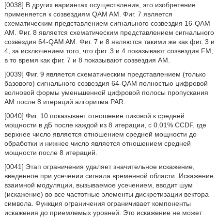
[0038] В других вариантах осуществления, это изобретение
применяется к созвездиям QAM AM. Фиг. 7 является
схематическим представлением сигнального созвездия 16-QAM
AM. Фиг. 8 является схематическим представлением сигнального
созвездия 64-QAM AM. Фиг. 7 и 8 являются такими же как фиг. 3 и
4, за исключением того, что фиг. 3 и 4 показывают созвездия FM,
в то время как фиг. 7 и 8 показывают созвездия AM.
[0039] Фиг. 9 является схематическим представлением (только
базового) сигнального созвездия 64-QAM полностью цифровой
волновой формы уменьшенной цифровой полосы пропускания
AM после 8 итераций алгоритма PAR.
[0040] Фиг. 10 показывает отношение пиковой к средней
мощности в дБ после каждой из 8 итерации, с 0.01% CCDF, где
верхнее число является отношением средней мощности до
обработки и нижнее число является отношением средней
мощности после 8 итераций.
[0041] Этап ограничения удаляет значительное искажение,
введенное при усечении сигнала временной области. Искажение
взаимной модуляции, вызываемое усечением, вводит шум
(искажение) во все частотные элементы дискретизации вектора
символа. Функция ограничения ограничивает компоненты
искажения до приемлемых уровней. Это искажение не может