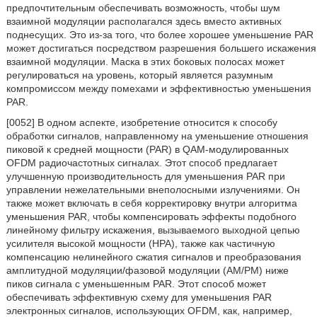
предпочтительным обеспечивать возможность, чтобы шум
взаимной модуляции располагался здесь вместо активных
поднесущих. Это из-за того, что более хорошее уменьшение PAR
может достигаться посредством разрешения большего искажения
взаимной модуляции. Маска в этих боковых полосах может
регулироваться на уровень, который является разумным
компромиссом между помехами и эффективностью уменьшения
PAR.
[0052] В одном аспекте, изобретение относится к способу
обработки сигналов, направленному на уменьшение отношения
пиковой к средней мощности (PAR) в QAM-модулированных
OFDM радиочастотных сигналах. Этот способ предлагает
улучшенную производительность для уменьшения PAR при
управлении нежелательными внеполосными излучениями. Он
также может включать в себя корректировку внутри алгоритма
уменьшения PAR, чтобы компенсировать эффекты подобного
линейному фильтру искажения, вызываемого выходной цепью
усилителя высокой мощности (HPA), также как частичную
компенсацию нелинейного сжатия сигналов и преобразования
амплитудной модуляции/фазовой модуляции (AM/PM) ниже
пиков сигнала с уменьшенным PAR. Этот способ может
обеспечивать эффективную схему для уменьшения PAR
электронных сигналов, использующих OFDM, как, например,