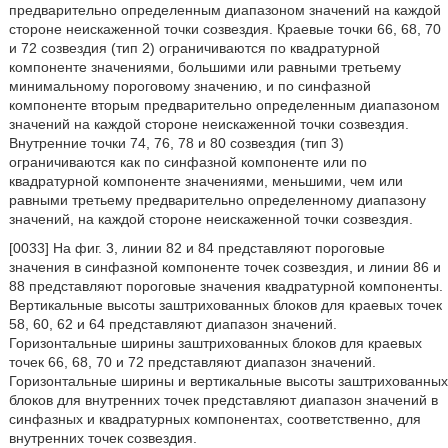
предварительно определенным диапазоном значений на каждой
стороне неискаженной точки созвездия. Краевые точки 66, 68, 70
и 72 созвездия (тип 2) ограничиваются по квадратурной
компоненте значениями, большими или равными третьему
минимальному пороговому значению, и по синфазной
компоненте вторым предварительно определенным диапазоном
значений на каждой стороне неискаженной точки созвездия.
Внутренние точки 74, 76, 78 и 80 созвездия (тип 3)
ограничиваются как по синфазной компоненте или по
квадратурной компоненте значениями, меньшими, чем или
равными третьему предварительно определенному диапазону
значений, на каждой стороне неискаженной точки созвездия.
[0033] На фиг. 3, линии 82 и 84 представляют пороговые
значения в синфазной компоненте точек созвездия, и линии 86 и
88 представляют пороговые значения квадратурной компоненты.
Вертикальные высоты заштрихованных блоков для краевых точек
58, 60, 62 и 64 представляют диапазон значений.
Горизонтальные ширины заштрихованных блоков для краевых
точек 66, 68, 70 и 72 представляют диапазон значений.
Горизонтальные ширины и вертикальные высоты заштрихованных
блоков для внутренних точек представляют диапазон значений в
синфазных и квадратурных компонентах, соответственно, для
внутренних точек созвездия.