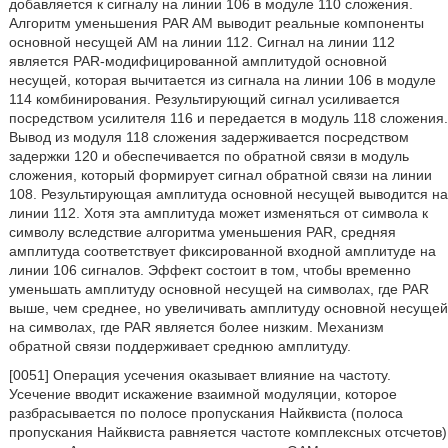
добавляется к сигналу на линии 106 в модуле 110 сложения.
Алгоритм уменьшения PAR AM выводит реальные компоненты
основной несущей AM на линии 112. Сигнал на линии 112
является PAR-модифицированной амплитудой основной
несущей, которая вычитается из сигнала на линии 106 в модуле
114 комбинирования. Результирующий сигнал усиливается
посредством усилителя 116 и передается в модуль 118 сложения.
Вывод из модуля 118 сложения задерживается посредством
задержки 120 и обеспечивается по обратной связи в модуль
сложения, который формирует сигнал обратной связи на линии
108. Результирующая амплитуда основной несущей выводится на
линии 112. Хотя эта амплитуда может изменяться от символа к
символу вследствие алгоритма уменьшения PAR, средняя
амплитуда соответствует фиксированной входной амплитуде на
линии 106 сигналов. Эффект состоит в том, чтобы временно
уменьшать амплитуду основной несущей на символах, где PAR
выше, чем среднее, но увеличивать амплитуду основной несущей
на символах, где PAR является более низким. Механизм
обратной связи поддерживает среднюю амплитуду.
[0051] Операция усечения оказывает влияние на частоту.
Усечение вводит искажение взаимной модуляции, которое
разбрасывается по полосе пропускания Найквиста (полоса
пропускания Найквиста равняется частоте комплексных отсчетов)