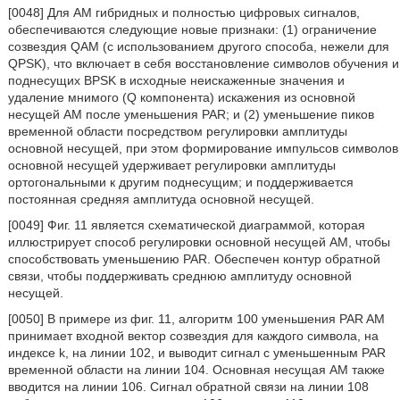
[0048] Для AM гибридных и полностью цифровых сигналов,
обеспечиваются следующие новые признаки: (1) ограничение
созвездия QAM (с использованием другого способа, нежели для
QPSK), что включает в себя восстановление символов обучения и
поднесущих BPSK в исходные неискаженные значения и
удаление мнимого (Q компонента) искажения из основной
несущей AM после уменьшения PAR; и (2) уменьшение пиков
временной области посредством регулировки амплитуды
основной несущей, при этом формирование импульсов символов
основной несущей удерживает регулировки амплитуды
ортогональными к другим поднесущим; и поддерживается
постоянная средняя амплитуда основной несущей.
[0049] Фиг. 11 является схематической диаграммой, которая
иллюстрирует способ регулировки основной несущей AM, чтобы
способствовать уменьшению PAR. Обеспечен контур обратной
связи, чтобы поддерживать среднюю амплитуду основной
несущей.
[0050] В примере из фиг. 11, алгоритм 100 уменьшения PAR AM
принимает входной вектор созвездия для каждого символа, на
индексе k, на линии 102, и выводит сигнал с уменьшенным PAR
временной области на линии 104. Основная несущая AM также
вводится на линии 106. Сигнал обратной связи на линии 108