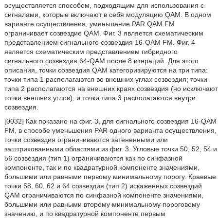
осуществляется способом, подходящим для использования с
сигналами, которые включают в себя модуляцию QAM. В одном
варианте осуществления, уменьшение PAR QAM FM
ограничивает созвездие QAM. Фиг. 3 является схематическим
представлением сигнального созвездия 16-QAM FM. Фиг. 4
является схематическим представлением гибридного
сигнального созвездия 64-QAM после 8 итераций. Для этого
описания, точки созвездия QAM категоризируются на три типа:
точки типа 1 располагаются во внешних углах созвездия; точки
типа 2 располагаются на внешних краях созвездия (но исключают
точки внешних углов); и точки типа 3 располагаются внутри
созвездия.
[0032] Как показано на фиг. 3, для сигнального созвездия 16-QAM
FM, в способе уменьшения PAR одного варианта осуществления,
точки созвездия ограничиваются затененными или
заштрихованными областями из фиг. 3. Угловые точки 50, 52, 54 и
56 созвездия (тип 1) ограничиваются как по синфазной
компоненте, так и по квадратурной компоненте значениями,
большими или равными первому минимальному порогу. Краевые
точки 58, 60, 62 и 64 созвездия (тип 2) искаженных созвездий
QAM ограничиваются по синфазной компоненте значениями,
большими или равными второму минимальному пороговому
значению, и по квадратурной компоненте первым