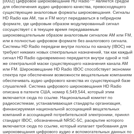
[0002] Цифровое широковещание HD Radio
является средой
для обеспечения аудио цифрового качества, превосходящего
существующие аналоговые форматы широковещания. Сигналы
HD Radio как AM, так и FM могут передаваться в гибридном
формате, где цифровым образом модулированный сигнал
сосуществует с в текущее время передаваемым
широковещательным образом аналоговым сигналом AM или FM,
или в полностью цифровом формате без аналогового сигнала.
Системы HD Radio передачи внутри полосы по каналу (IBOC) не
требуют никаких новых спектральных назначений, так как каждый
сигнал HD Radio одновременно передается внутри одной и той
же спектральной маски существующего назначения канала AM
или FM. Широковещание HD Radio IBOC способствует экономии
спектра при обеспечении возможности вещательным компаниям
обеспечивать аудио цифрового качества их существующей базе
слушателей. Система цифрового широковещания HD Radio
описана в патенте США, номер 6,549,544, который этим
включается сюда по ссылке. Национальный комитет по
радиосистемам, устанавливающая стандарты организация,
финансируемая национальной ассоциацией вещательных
компаний и ассоциацией потребительской электроники, принял
стандарт IBOC, обозначенный NRSC-5C, раскрытие которого
включается сюда по ссылке, который излагает требования для
широковещания цифрового аудио и вспомогательных данных по