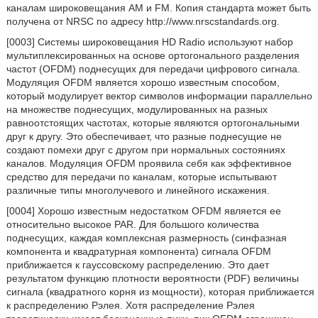
каналам широковещания AM и FM. Копия стандарта может быть
получена от NRSC по адресу http://www.nrscstandards.org.
[0003] Системы широковещания HD Radio используют набор
мультиплексированных на основе ортогонального разделения
частот (OFDM) поднесущих для передачи цифрового сигнала.
Модуляция OFDM является хорошо известным способом,
который модулирует вектор символов информации параллельно
на множестве поднесущих, модулированных на разных
равноотстоящих частотах, которые являются ортогональными
друг к другу. Это обеспечивает, что разные поднесущие не
создают помехи друг с другом при нормальных состояниях
каналов. Модуляция OFDM проявила себя как эффективное
средство для передачи по каналам, которые испытывают
различные типы многолучевого и линейного искажения.
[0004] Хорошо известным недостатком OFDM является ее
относительно высокое PAR. Для большого количества
поднесущих, каждая комплексная размерность (синфазная
компонента и квадратурная компонента) сигнала OFDM
приближается к гауссовскому распределению. Это дает
результатом функцию плотности вероятности (PDF) величины
сигнала (квадратного корня из мощности), которая приближается
к распределению Рэлея. Хотя распределение Рэлея