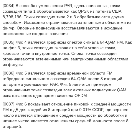
[0034] В способах уменьшения PAR, здесь описанных, точки
созвездия типа 1 обрабатываются как QPSK из патента США
8,798,196. Точки созвездия типа 2 и 3 обрабатываются другим
способом. Искажение ограничивается затененными областями из
фигур. Опорные поднесущие восстанавливаются в исходные
неискаженные входные значения.
[0035] Фиг. 4 является графиком спектра сигнала 64-QAM FM. Как
на фиг. 3, точки созвездия включают в себя угловые точки,
краевые точки и внутренние точки. Снова, точки созвездия
ограничиваются затененными или заштрихованными областями
из фигуры.
[0036] Фиг. 5 является графиком временной области FM
гибридного сигнального созвездия 64-QAM после 8 итераций
алгоритма уменьшения PAR. Фиг. 5 является примером
ограниченных точек созвездия всех активных поднесущих QAM,
охватывающих одно время символа OFDM.
[0037] Фиг. 6 показывает отношение пиковой к средней мощности
FM в дБ для каждой из 8 итераций при 0.01% CCDF, где верхнее
число является отношением средней мощности до обработки и
нижнее число является отношением средней мощности после 8
итераций.