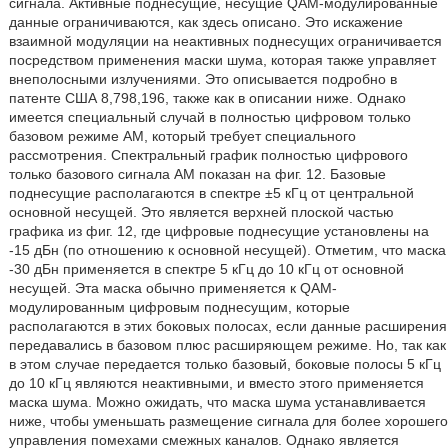
сигнала. Активные поднесущие, несущие QAM-модулированные
данные ограничиваются, как здесь описано. Это искажение
взаимной модуляции на неактивных поднесущих ограничивается
посредством применения маски шума, которая также управляет
внеполосными излучениями. Это описывается подробно в
патенте США 8,798,196, также как в описании ниже. Однако
имеется специальный случай в полностью цифровом только
базовом режиме AM, который требует специального
рассмотрения. Спектральный график полностью цифрового
только базового сигнала AM показан на фиг. 12. Базовые
поднесущие располагаются в спектре ±5 кГц от центральной
основной несущей. Это является верхней плоской частью
графика из фиг. 12, где цифровые поднесущие установлены на
-15 дБн (по отношению к основной несущей). Отметим, что маска
-30 дБн применяется в спектре 5 кГц до 10 кГц от основной
несущей. Эта маска обычно применяется к QAM-
модулированным цифровым поднесущим, которые
располагаются в этих боковых полосах, если данные расширения
передавались в базовом плюс расширяющем режиме. Но, так как
в этом случае передается только базовый, боковые полосы 5 кГц
до 10 кГц являются неактивными, и вместо этого применяется
маска шума. Можно ожидать, что маска шума устанавливается
ниже, чтобы уменьшать размещение сигнала для более хорошего
управления помехами смежных каналов. Однако является