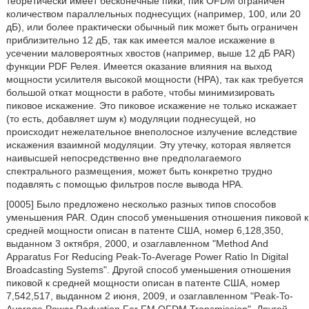
теоретически имеет бесконечные пики, пик OFDM ограничен
количеством параллельных поднесущих (например, 100, или 20
дБ), или более практически обычный пик может быть ограничен
приблизительно 12 дБ, так как имеется малое искажение в
усечении маловероятных хвостов (например, выше 12 дБ PAR)
функции PDF Релея. Имеется оказание влияния на выход
мощности усилителя высокой мощности (HPA), так как требуется
большой откат мощности в работе, чтобы минимизировать
пиковое искажение. Это пиковое искажение не только искажает
(то есть, добавляет шум к) модуляции поднесущей, но
происходит нежелательное внеполосное излучение вследствие
искажения взаимной модуляции. Эту утечку, которая является
наивысшей непосредственно вне предполагаемого
спектрального размещения, может быть конкретно трудно
подавлять с помощью фильтров после вывода HPA.
[0005] Было предложено несколько разных типов способов
уменьшения PAR. Один способ уменьшения отношения пиковой к
средней мощности описан в патенте США, номер 6,128,350,
выданном 3 октября, 2000, и озаглавленном "Method And
Apparatus For Reducing Peak-To-Average Power Ratio In Digital
Broadcasting Systems". Другой способ уменьшения отношения
пиковой к средней мощности описан в патенте США, номер
7,542,517, выданном 2 июня, 2009, и озаглавленном "Peak-To-
Average Power Reduction For FM OFDM Transmission". Другой