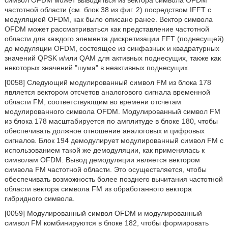
символ OFDM может выводиться из вектора символа OFDM
частотной области (см. блок 38 из фиг. 2) посредством IFFT с
модуляцией OFDM, как было описано ранее. Вектор символа
OFDM может рассматриваться как представление частотной
области для каждого элемента дискретизации FFT (поднесущей)
до модуляции OFDM, состоящее из синфазных и квадратурных
значений QPSK и/или QAM для активных поднесущих, также как
некоторых значений "шума" в неактивных поднесущих.
[0058] Следующий модулированный символ FM из блока 178
является вектором отсчетов аналогового сигнала временной
области FM, соответствующим во времени отсчетам
модулированного символа OFDM. Модулированный символ FM
из блока 178 масштабируется по амплитуде в блоке 180, чтобы
обеспечивать должное отношение аналоговых и цифровых
сигналов. Блок 194 демодулирует модулированный символ FM с
использованием такой же демодуляции, как применялась к
символам OFDM. Вывод демодуляции является вектором
символа FM частотной области. Это осуществляется, чтобы
обеспечивать возможность более позднего вычитания частотной
области вектора символа FM из обработанного вектора
гибридного символа.
[0059] Модулированный символ OFDM и модулированный
символ FM комбинируются в блоке 182, чтобы формировать