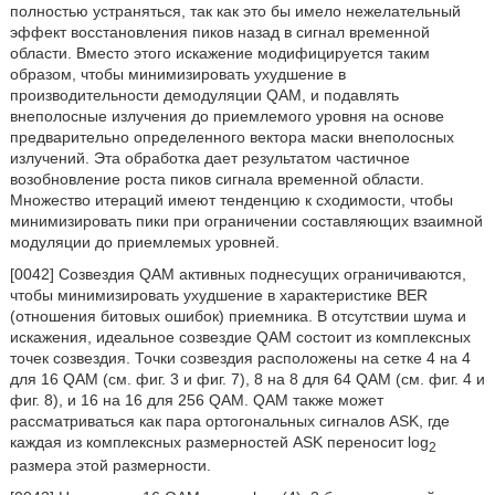
полностью устраняться, так как это бы имело нежелательный
эффект восстановления пиков назад в сигнал временной
области. Вместо этого искажение модифицируется таким
образом, чтобы минимизировать ухудшение в
производительности демодуляции QAM, и подавлять
внеполосные излучения до приемлемого уровня на основе
предварительно определенного вектора маски внеполосных
излучений. Эта обработка дает результатом частичное
возобновление роста пиков сигнала временной области.
Множество итераций имеют тенденцию к сходимости, чтобы
минимизировать пики при ограничении составляющих взаимной
модуляции до приемлемых уровней.
[0042] Созвездия QAM активных поднесущих ограничиваются,
чтобы минимизировать ухудшение в характеристике BER
(отношения битовых ошибок) приемника. В отсутствии шума и
искажения, идеальное созвездие QAM состоит из комплексных
точек созвездия. Точки созвездия расположены на сетке 4 на 4
для 16 QAM (см. фиг. 3 и фиг. 7), 8 на 8 для 64 QAM (см. фиг. 4 и
фиг. 8), и 16 на 16 для 256 QAM. QAM также может
рассматриваться как пара ортогональных сигналов ASK, где
каждая из комплексных размерностей ASK переносит log
2
размера этой размерности.