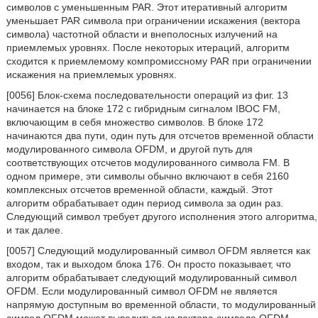
символов с уменьшенным PAR. Этот итеративный алгоритм
уменьшает PAR символа при ограничении искажения (вектора
символа) частотной области и внеполосных излучений на
приемлемых уровнях. После некоторых итераций, алгоритм
сходится к приемлемому компромиссному PAR при ограничении
искажения на приемлемых уровнях.
[0056] Блок-схема последовательности операций из фиг. 13
начинается на блоке 172 с гибридным сигналом IBOC FM,
включающим в себя множество символов. В блоке 172
начинаются два пути, один путь для отсчетов временной области
модулированного символа OFDM, и другой путь для
соответствующих отсчетов модулированного символа FM. В
одном примере, эти символы обычно включают в себя 2160
комплексных отсчетов временной области, каждый. Этот
алгоритм обрабатывает один период символа за один раз.
Следующий символ требует другого исполнения этого алгоритма,
и так далее.
[0057] Следующий модулированный символ OFDM является как
входом, так и выходом блока 176. Он просто показывает, что
алгоритм обрабатывает следующий модулированный символ
OFDM. Если модулированный символ OFDM не является
напрямую доступным во временной области, то модулированный