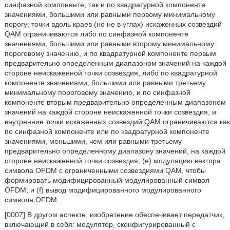
синфазной компоненте, так и по квадратурной компоненте
значениями, большими или равными первому минимальному
порогу; точки вдоль краев (но не в углах) искаженных созвездий
QAM ограничиваются либо по синфазной компоненте
значениями, большими или равными второму минимальному
пороговому значению, и по квадратурной компоненте первым
предварительно определенным диапазоном значений на каждой
стороне неискаженной точки созвездия, либо по квадратурной
компоненте значениями, большими или равными третьему
минимальному пороговому значению, и по синфазной
компоненте вторым предварительно определенным диапазоном
значений на каждой стороне неискаженной точки созвездия; и
внутренние точки искаженных созвездий QAM ограничиваются как
по синфазной компоненте или по квадратурной компоненте
значениями, меньшими, чем или равными третьему
предварительно определенному диапазону значений, на каждой
стороне неискаженной точки созвездия; (e) модуляцию вектора
символа OFDM с ограниченными созвездиями QAM, чтобы
формировать модифицированный модулированный символ
OFDM; и (f) вывод модифицированного модулированного
символа OFDM.
[0007] В другом аспекте, изобретение обеспечивает передатчик,
включающий в себя: модулятор, сконфигурированный с