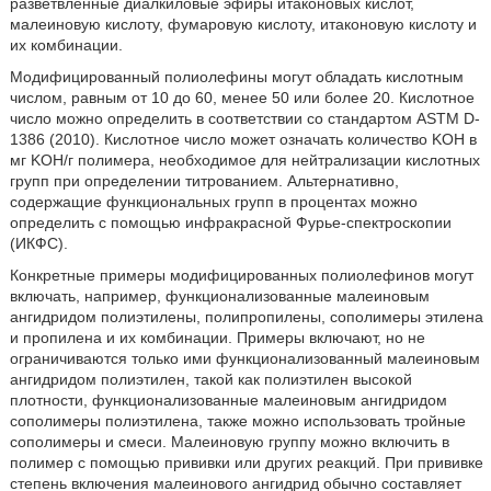
разветвленные диалкиловые эфиры итаконовых кислот,
малеиновую кислоту, фумаровую кислоту, итаконовую кислоту и
их комбинации.
Модифицированный полиолефины могут обладать кислотным
числом, равным от 10 до 60, менее 50 или более 20. Кислотное
число можно определить в соответствии со стандартом ASTM D-
1386 (2010). Кислотное число может означать количество KOH в
мг KOH/г полимера, необходимое для нейтрализации кислотных
групп при определении титрованием. Альтернативно,
содержащие функциональных групп в процентах можно
определить с помощью инфракрасной Фурье-спектроскопии
(ИКФС).
Конкретные примеры модифицированных полиолефинов могут
включать, например, функционализованные малеиновым
ангидридом полиэтилены, полипропилены, сополимеры этилена
и пропилена и их комбинации. Примеры включают, но не
ограничиваются только ими функционализованный малеиновым
ангидридом полиэтилен, такой как полиэтилен высокой
плотности, функционализованные малеиновым ангидридом
сополимеры полиэтилена, также можно использовать тройные
сополимеры и смеси. Малеиновую группу можно включить в
полимер с помощью прививки или других реакций. При прививке
степень включения малеинового ангидрид обычно составляет