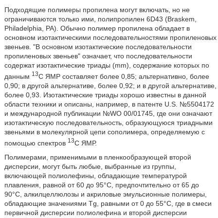
Подходящие полимеры пропилена могут включать, но не
ограничиваются только ими, полипропилен 6D43 (Braskem,
Philadelphia, РА). Обычно полимер пропилена обладает в
основном изотактическими последовательностями пропиленовых
звеньев. "В основном изотактические последовательности
пропиленовых звеньев" означает, что последовательности
содержат изотактические триады (mm), содержание которых по
13
данным
С ЯМР составляет более 0,85; альтернативно, более
0,90; в другой альтернативе, более 0,92; и в другой альтернативе,
более 0,93. Изотактические триады хорошо известны в данной
области техники и описаны, например, в патенте U.S. №5504172
и международной публикации №WO 00/01745, где они означают
изотактическую последовательность, образующуюся триадными
звеньями в молекулярной цепи сополимера, определяемую с
13
помощью спектров
С ЯМР.
Полимерами, применимыми в пленкообразующей второй
дисперсии, могут быть любые, выбранные из группы,
включающей полиолефины, обладающие температурой
плавления, равной от 60 до 95°С, предпочтительно от 65 до
90°С, алкилцеллюлозы и акриловые эмульсионные полимеры,
обладающие значениями Tg, равными от 0 до 55°С, где в смеси
первичной дисперсии полиолефина и второй дисперсии