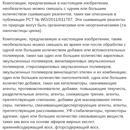
Композиции, предлагаемые в настоящем изобретении,
необязательно можно смешать с одним или большим
количеством сшивающих реагентов, таких как описанные в
публикации РСТ № WO/2011/011707. Эти сшивающие реагенты
по природе могут быть органическими или неорганическими (т.е.
наночастицы цинка).
Композицию, предлагаемую в настоящем изобретении, также
необязательно можно смешать во время или после обработки с
одной или большим количеством добавок или вспомогательных
полимеров, таких как один или большее количество акриловых
эмульсионных полимеров, винилакриловых эмульсионных
полимеров, стиролакриловых эмульсионных полимеров,
эмульсионных полимеров винилацетат-этилен и их комбинации;
один или большее количество наполнителей; одна или большее
количество добавок, таких как катализаторы, смачивающие
агенты, противовспениватели, добавки, повышающие текучесть,
разделительные агенты, агенты, снижающие трение, агенты,
препятствующие слипанию, добавки для маскирования пятен
серы, пигменты, смачивающие/диспергирующие агенты, агенты,
препятствующие расслаиванию, УФ-стабилизаторы, промоторы
адгезии; одно или большее количество смазывающих веществ,
таких как воск на основе эфиров жирных кислот,
кремнийсодержащий воск, фторсодержащий воск,