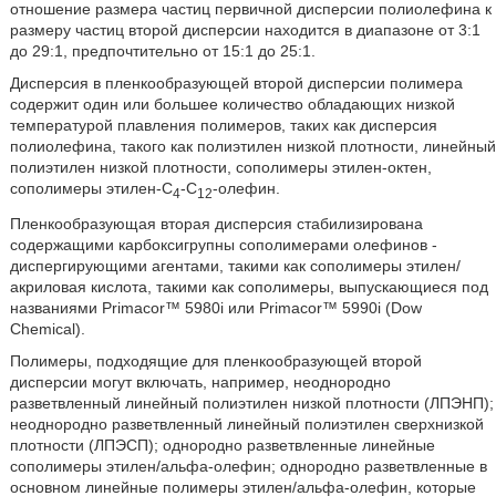
отношение размера частиц первичной дисперсии полиолефина к
размеру частиц второй дисперсии находится в диапазоне от 3:1
до 29:1, предпочтительно от 15:1 до 25:1.
Дисперсия в пленкообразующей второй дисперсии полимера
содержит один или большее количество обладающих низкой
температурой плавления полимеров, таких как дисперсия
полиолефина, такого как полиэтилен низкой плотности, линейный
полиэтилен низкой плотности, сополимеры этилен-октен,
сополимеры этилен-С
-С
-олефин.
4
12
Пленкообразующая вторая дисперсия стабилизирована
содержащими карбоксигрупны сополимерами олефинов -
диспергирующими агентами, такими как сополимеры этилен/
акриловая кислота, такими как сополимеры, выпускающиеся под
названиями Primacor™ 5980i или Primacor™ 5990i (Dow
Chemical).
Полимеры, подходящие для пленкообразующей второй
дисперсии могут включать, например, неоднородно
разветвленный линейный полиэтилен низкой плотности (ЛПЭНП);
неоднородно разветвленный линейный полиэтилен сверхнизкой
плотности (ЛПЭСП); однородно разветвленные линейные
сополимеры этилен/альфа-олефин; однородно разветвленные в
основном линейные полимеры этилен/альфа-олефин, которые