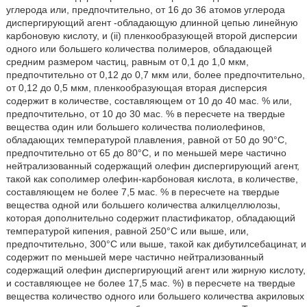
углерода или, предпочтительно, от 16 до 36 атомов углерода
диспергирующий агент -обладающую длинной цепью линейную
карбоновую кислоту, и (ii) пленкообразующей второй дисперсии
одного или большего количества полимеров, обладающей
средним размером частиц, равным от 0,1 до 1,0 мкм,
предпочтительно от 0,12 до 0,7 мкм или, более предпочтительно,
от 0,12 до 0,5 мкм, пленкообразующая вторая дисперсия
содержит в количестве, составляющем от 10 до 40 мас. % или,
предпочтительно, от 10 до 30 мас. % в пересчете на твердые
вещества один или большего количества полиолефинов,
обладающих температурой плавления, равной от 50 до 90°С,
предпочтительно от 65 до 80°С, и по меньшей мере частично
нейтрализованный содержащий олефин диспергирующий агент,
такой как сополимер олефин-карбоновая кислота, в количестве,
составляющем не более 7,5 мас. % в пересчете на твердые
вещества одной или большего количества алкилцеллюлозы,
которая дополнительно содержит пластификатор, обладающий
температурой кипения, равной 250°С или выше, или,
предпочтительно, 300°С или выше, такой как дибутилсебацинат, и
содержит по меньшей мере частично нейтрализованный
содержащий олефин диспергирующий агент или жирную кислоту,
и составляющее не более 17,5 мас. %) в пересчете на твердые
вещества количество одного или большего количества акриловых