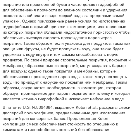
покрытие или проклеенной бумаги часто делают гидрофобной
для обеспечения прочности во влажном состоянии и удержания
нежелательной влаги в виде жидкой воды за пределами самой
упаковки. Однако приложенные ранее усилия по изготовлению
гидрофобных покрытий привели к композициям, изготовленные
из которых покрытия обладали недостаточной пористостью чтобы
обеспечить высокую скорость прохождения паров через
покрытия. Таким образом, если упаковка для продуктов, таких как
овощи или фрукты, не будет пропускать воду, она также будет
удерживать воду внутри и тем самым способствовать порче
продуктов. По своей природе строительные покрытия, покрытия и
мембраны, образованные из покрытий, могут создавать барьер
для воздуха; однако такие покрытия и мембраны, которые
обеспечивают прохождение паров воды, также могут поглощать
воду, что приводит к набуханию покрытия или мембраны. Таким
образом, сохраняется необходимость в композиции, которая
образует проницаемое для паров покрытие или пленку и которая
является истинно гидрофобной и исключает набухание в воде.
В патенте U.S. №8394884, выданном Kotori et al., раскрыты смеси
дисперсий полиолефинов, предназначенные для изготовления
покрытий для консервных банок. Предложенная Kotori
композиция смеси обеспечивает стойкость по отношению к
химикатам и гидрофобность покрытий без образования