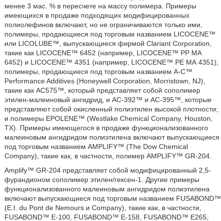
менее 3 мас. % в пересчете на массу полимера. Примеры
имеющихся в продаже подходящих модифицированных
полиолефинов включают, но не ограничиваются только ими,
полимеры, продающиеся под торговым названием LICOCENE™
или LICOLUBE™, выпускающиеся фирмой Clariant Corporation,
такие как LICOCENE™ 6452 (например, LICOCENE™ РР МА
6452) и LICOCENE™ 4351 (например, LICOCENE™ РЕ МА 4351),
полимеры, продающиеся под торговым названием А-С™
Performance Additives (Honeywell Corporation, Morristown, NJ),
такие как AC575™, который представляет собой сополимер
этилен-малеиновый ангидрид, и АС-392™ и АС-395™, которые
представляют собой окисленный полиэтилен высокой плотности;
и полимеры EPOLENE™ (Westlake Chemical Company, Houston,
TX). Примеры имеющегося в продаже функционализованного
малеиновым ангидридом полиэтилена включают выпускающиеся
под торговым названием AMPLIFY™ (The Dow Chemical
Company), такие как, в частности, полимер AMPLIFY™ GR-204.
Amplify™ GR-204 представляет собой модифицированный 2,5-
фурандионом сополимер этилен/гексен-1. Другие примеры
функционализованного малеиновым ангидридом полиэтилена
включают выпускающиеся под торговым названием FUSABOND™
(E.I. du Pont de Nemours и Company), такие как, в частности,
FUSABOND™ Е-100, FUSABOND™ Е-158, FUSABOND™ Е265,