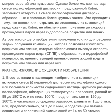
микроотверстий или пузырьков. Однако более мелкие частицы
смеси полиолефиновой дисперсии, предложенной Kotori,
заполняют отверстия в смеси полиолефиновой дисперсии,
образованные с помощью более крупных частиц. Это приводит к
тому, что пленки или покрытия, изготовленные из композиций,
предложенных Kotori, не обеспечивают приемлемую скорость
прохождения паров через гидрофобное покрытие или пленки.
Авторы настоящего изобретения приложили усилия для решения
задачи получения композиций, которая позволяет изготовить
покрытия или пленки, которые обеспечивают высокую скорость
прохождения паров воды (СППВ) с образованием гидрофобной
поверхности, препятствующей проникновение жидкой воды в
покрытие или пленку или через них.
КРАТКОЕ ИЗЛОЖЕНИЕ СУЩНОСТИ ИЗОБРЕТЕНИЯ
1. В соответствии с настоящим изобретением композиции
включают смесь (i) первичной дисперсии полиолефина одного
или большего количества содержащих частицы крупного размера
полиолефинов, обладающих температурой плавления, равной от
95 до 180°С или не ниже 100°С, предпочтительно от 120 до
160°С, и частицами со средним размером, равным от 1 до 5 мкм,
или, предпочтительно, от 1 до 3 мкм, и содержащей летучее
основание и содержащей включающий от 14 до 50 атомов