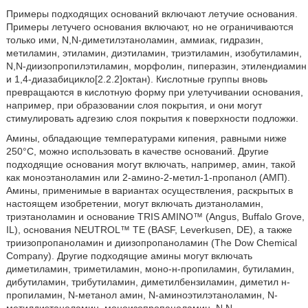
Примеры подходящих оснований включают летучие основания.
Примеры летучего основания включают, но не ограничиваются
только ими, N,N-диметилэтаноламин, аммиак, гидразин,
метиламин, этиламин, диэтиламин, триэтиламин, изобутиламин,
N,N-диизопропилэтиламин, морфолин, пиперазин, этилендиамин
и 1,4-диазабицикло[2.2.2]октан). Кислотные группы вновь
превращаются в кислотную форму при улетучивании основания,
например, при образовании слоя покрытия, и они могут
стимулировать адгезию слоя покрытия к поверхности подложки.
Амины, обладающие температурами кипения, равными ниже
250°С, можно использовать в качестве оснований. Другие
подходящие основания могут включать, например, амин, такой
как моноэтаноламин или 2-амино-2-метил-1-пропанол (АМП).
Амины, применимые в вариантах осуществления, раскрытых в
настоящем изобретении, могут включать диэтаноламин,
триэтаноламин и основание TRIS AMINO™ (Angus, Buffalo Grove,
IL), основания NEUTROL™ ТЕ (BASF, Leverkusen, DE), а также
триизопропаноламин и диизопропаноламин (The Dow Chemical
Company). Другие подходящие амины могут включать
диметиламин, триметиламин, моно-н-пропиламин, бутиламин,
дибутиламин, трибутиламин, диметилбензиламин, диметил н-
пропиламин, N-метанол амин, N-аминоэтилэтаноламин, N-