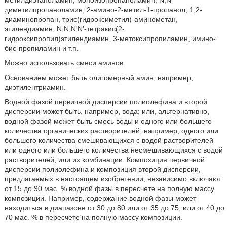
метилдиэтаноламин, моноизопропаноламин, N,N-
диметилпропаноламин, 2-амино-2-метил-1-пропанол, 1,2-
диаминопропан, трис(гидроксиметил)-аминометан,
этилендиамин, N,N,N'N'-тетракис(2-
гидроксипропил)этилендиамин, 3-метоксипропиламин, имино-
бис-пропиламин и т.п.
Можно использовать смеси аминов.
Основанием может быть олигомерный амин, например,
диэтилентриамин.
Водной фазой первичной дисперсии полиолефина и второй
дисперсии может быть, например, вода; или, альтернативно,
водной фазой может быть смесь воды и одного или большего
количества органических растворителей, например, одного или
большего количества смешивающихся с водой растворителей
или одного или большего количества несмешивающихся с водой
растворителей, или их комбинации. Композиция первичной
дисперсии полиолефина и композиция второй дисперсии,
предлагаемых в настоящем изобретении, независимо включают
от 15 до 90 мас. % водной фазы в пересчете на полную массу
композиции. Например, содержание водной фазы может
находиться в диапазоне от 30 до 80 или от 35 до 75, или от 40 до
70 мас. % в пересчете на полную массу композиции.