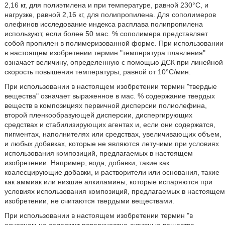
2,16 кг, для полиэтилена и при температуре, равной 230°С, и
нагрузке, равной 2,16 кг, для полипропилена. Для сополимеров
олефинов исследование индекса расплава полипропилена
используют, если более 50 мас. % сополимера представляет
собой пропилен в полимеризованной форме. При использовании
в настоящем изобретении термин "температура плавления"
означает величину, определенную с помощью ДСК при линейной
скорость повышения температуры, равной от 10°С/мин.
При использовании в настоящем изобретении термин "твердые
вещества" означает выраженное в мас. % содержание твердых
веществ в композициях первичной дисперсии полиолефина,
второй пленкообразующей дисперсии, диспергирующих
средствах и стабилизирующих агентах и, если они содержатся,
пигментах, наполнителях или средствах, увеличивающих объем,
и любых добавках, которые не являются летучими при условиях
использования композиций, предлагаемых в настоящем
изобретении. Например, вода, добавки, такие как
коалесцирующие добавки, и растворители или основания, такие
как аммиак или низшие алкиламины, которые испаряются при
условиях использования композиций, предлагаемых в настоящем
изобретении, не считаются твердыми веществами.
При использовании в настоящем изобретении термин "в
основном не содержит поверхностно-активные вещества,