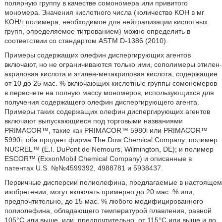
полярную группу в качестве сомономера или привитого
мономера. Значения кислотного числа (количество KOH в мг
KOH/г полимера, необходимое для нейтрализации кислотных
групп, определяемое титрованием) можно определить в
соответствии со стандартом ASTM D-1386 (2010).
Примеры содержащих олефин диспергирующих агентов
включают, но не ограничиваются только ими, сополимеры этилен-
акриловая кислота и этилен-метакриловая кислота, содержащие
от 10 до 25 мас. % включающих кислотные группы сомономеров
в пересчете на полную массу мономеров, использующихся для
получения содержащего олефин диспергирующего агента.
Примеры таких содержащих олефин диспергирующих агентов
включают выпускающиеся под торговыми названиями
PRIMACOR™, такие как PRIMACOR™ 5980i или PRIMACOR™
5990i, оба продает фирма The Dow Chemical Company; полимер
NUCREL™ (E.I. DuPont de Nemours, Wilmington, DE); и полимер
ESCOR™ (ExxonMobil Chemical Company) и описанные в
патентах U.S. №№4599392, 4988781 и 5938437.
Первичные дисперсии полиолефина, предлагаемые в настоящем
изобретении, могут включать примерно до 20 мас. % или,
предпочтительно, до 15 мас. % любого модифицированного
полиолефина, обладающего температурой плавления, равной
105°С или выше, или, предпочтительно, от 115°С или выше и до