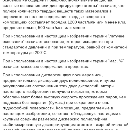
сильные основания или диспергирующие агенты" означает, что
полное количество твердых веществ таких материалов в
пересчете на полное содержание твердых веществ в
композициях составляет порядка 1200 част./млн или менее или,
предпочтительно, 500 част./млн или менее.
При использовании в настоящем изобретении термин "летучее
основание" означает основание, которое испаряется при
стандартном давлении и при температуре, равной от комнатной
температуры до 200°С.
При использовании в настоящем изобретении термин "мас. %"
означает массовое содержание в процентах.
При использовании дисперсии двух полимеров или,
предпочтительно, дисперсии двух полиолефинов, и путем
регулирования соотношения этих двух дисперсий, авторы
настоящего изобретения получили покрытия, которые
обеспечивают более высокую скорость прохождения паров, чем
подложка без покрытия (бумага) при сохранении очень
гидрофобной поверхности. Композиции, предлагаемые в
настоящем изобретении, сочетают обладающую частицами с
крупным средним размером дисперсию полиолефина,
стабилизированную диспергирующим агентом - жирной кислотой
и модифицированным кислотной группой полиолефином, с