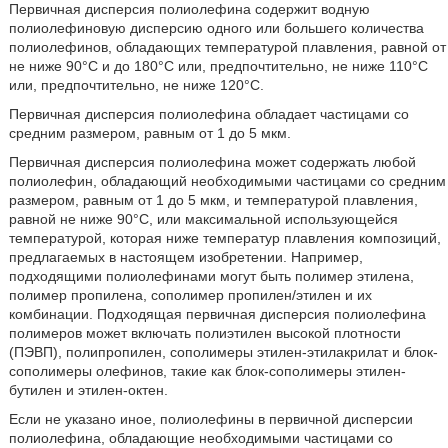
Первичная дисперсия полиолефина содержит водную
полиолефиновую дисперсию одного или большего количества
полиолефинов, обладающих температурой плавления, равной от
не ниже 90°С и до 180°С или, предпочтительно, не ниже 110°С
или, предпочтительно, не ниже 120°С.
Первичная дисперсия полиолефина обладает частицами со
средним размером, равным от 1 до 5 мкм.
Первичная дисперсия полиолефина может содержать любой
полиолефин, обладающий необходимыми частицами со средним
размером, равным от 1 до 5 мкм, и температурой плавления,
равной не ниже 90°С, или максимальной использующейся
температурой, которая ниже температур плавления композиций,
предлагаемых в настоящем изобретении. Например,
подходящими полиолефинами могут быть полимер этилена,
полимер пропилена, сополимер пропилен/этилен и их
комбинации. Подходящая первичная дисперсия полиолефина
полимеров может включать полиэтилен высокой плотности
(ПЭВП), полипропилен, сополимеры этилен-этилакрилат и блок-
сополимеры олефинов, такие как блок-сополимеры этилен-
бутилен и этилен-октен.
Если не указано иное, полиолефины в первичной дисперсии
полиолефина, обладающие необходимыми частицами со