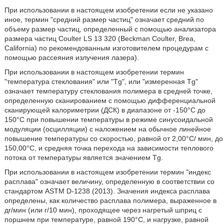
При использовании в настоящем изобретении если не указано
иное, термин "средний размер частиц" означает средний по
объему размер частиц, определенный с помощью анализатора
размера частиц Coulter LS 13 320 (Beckman Coulter, Brea,
California) по рекомендованным изготовителем процедурам с
помощью рассеяния излучения лазера).
При использовании в настоящем изобретении термин
"температура стеклования" или "Tg", или "измеренная Tg"
означает температуру стеклования полимера в средней точке,
определенную сканированием с помощью дифференциальной
сканирующей калориметрии (ДСК) в диапазоне от -150°С до
150°С при повышении температуры в режиме синусоидальной
модуляции (осцилляции) с наложением на обычное линейное
повышение температуры со скоростью, равной от 2,00°С/ мин, до
150,00°С, и средняя точка перехода на зависимости теплового
потока от температуры является значением Tg.
При использовании в настоящем изобретении термин "индекс
расплава" означает величину, определенную в соответствии со
стандартом ASTM D-1238 (2013). Значения индекса расплава
определены, как количество расплава полимера, выраженное в
дг/мин (или г/10 мин), проходящее через нагретый шприц с
поршнем при температуре, равной 190°С, и нагрузке, равной