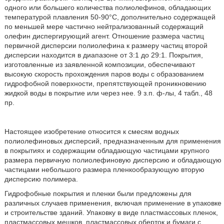
одного или большего количества полиолефинов, обладающих
температурой плавления 50-90°С, дополнительно содержащей
по меньшей мере частично нейтрализованный содержащий
олефин диспергирующий агент. Отношение размера частиц
первичной дисперсии полиолефина к размеру частиц второй
дисперсии находится в диапазоне от 3:1 до 29:1. Покрытия,
изготовленные из заявленной композиции, обеспечивают
высокую скорость прохождения паров воды с образованием
гидрофобной поверхности, препятствующей проникновению
жидкой воды в покрытие или через нее. 9 з.п. ф-лы, 4 табл., 48
пр.
Настоящее изобретение относится к смесям водных
полиолефиновых дисперсий, предназначенным для применения
в покрытиях и содержащим обладающую частицами крупного
размера первичную полиолефиновую дисперсию и обладающую
частицами небольшого размера пленкообразующую вторую
дисперсию полимера.
Гидрофобные покрытия и пленки были предложены для
различных случаев применения, включая применение в упаковке
и строительстве зданий. Упаковку в виде пластмассовых пленок,
пластмассовых мешков, пластмассовых оберток и бумаги с