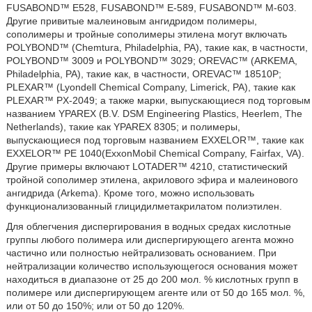
FUSABOND™ Е528, FUSABOND™ Е-589, FUSABOND™ М-603.
Другие привитые малеиновым ангидридом полимеры,
сополимеры и тройные сополимеры этилена могут включать
POLYBOND™ (Chemtura, Philadelphia, РА), такие как, в частности,
POLYBOND™ 3009 и POLYBOND™ 3029; OREVAC™ (ARKEMA,
Philadelphia, РА), такие как, в частности, OREVAC™ 18510Р;
PLEXAR™ (Lyondell Chemical Company, Limerick, PA), такие как
PLEXAR™ PX-2049; а также марки, выпускающиеся под торговым
названием YPAREX (B.V. DSM Engineering Plastics, Heerlem, The
Netherlands), такие как YPAREX 8305; и полимеры,
выпускающиеся под торговым названием EXXELOR™, такие как
EXXELOR™ РЕ 1040(ExxonMobil Chemical Company, Fairfax, VA).
Другие примеры включают LOTADER™ 4210, статистический
тройной сополимер этилена, акрилового эфира и малеинового
ангидрида (Arkema). Кроме того, можно использовать
функционализованный глицидилметакрилатом полиэтилен.
Для облегчения диспергирования в водных средах кислотные
группы любого полимера или диспергирующего агента можно
частично или полностью нейтрализовать основанием. При
нейтрализации количество использующегося основания может
находиться в диапазоне от 25 до 200 мол. % кислотных групп в
полимере или диспергирующем агенте или от 50 до 165 мол. %,
или от 50 до 150%; или от 50 до 120%.