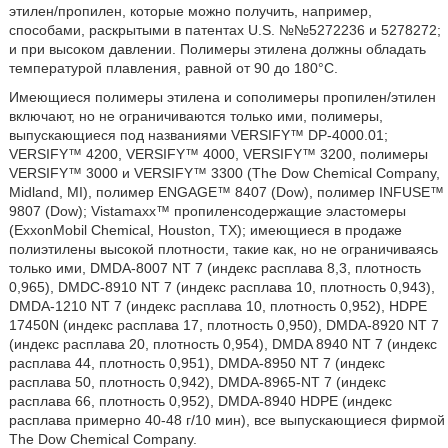
этилен/пропилен, которые можно получить, например,
способами, раскрытыми в патентах U.S. №№5272236 и 5278272;
и при высоком давлении. Полимеры этилена должны обладать
температурой плавления, равной от 90 до 180°С.
Имеющиеся полимеры этилена и сополимеры пропилен/этилен
включают, но не ограничиваются только ими, полимеры,
выпускающиеся под названиями VERSIFY™ DP-4000.01;
VERSIFY™ 4200, VERSIFY™ 4000, VERSIFY™ 3200, полимеры
VERSIFY™ 3000 и VERSIFY™ 3300 (The Dow Chemical Company,
Midland, MI), полимер ENGAGE™ 8407 (Dow), полимер INFUSE™
9807 (Dow); Vistamaxx™ пропиленсодержащие эластомеры
(ExxonMobil Chemical, Houston, TX); имеющиеся в продаже
полиэтилены высокой плотности, такие как, но не ограничиваясь
только ими, DMDA-8007 NT 7 (индекс расплава 8,3, плотность
0,965), DMDC-8910 NT 7 (индекс расплава 10, плотность 0,943),
DMDA-1210 NT 7 (индекс расплава 10, плотность 0,952), HDPE
17450N (индекс расплава 17, плотность 0,950), DMDA-8920 NT 7
(индекс расплава 20, плотность 0,954), DMDA 8940 NT 7 (индекс
расплава 44, плотность 0,951), DMDA-8950 NT 7 (индекс
расплава 50, плотность 0,942), DMDA-8965-NT 7 (индекс
расплава 66, плотность 0,952), DMDA-8940 HDPE (индекс
расплава примерно 40-48 г/10 мин), все выпускающиеся фирмой
The Dow Chemical Company.