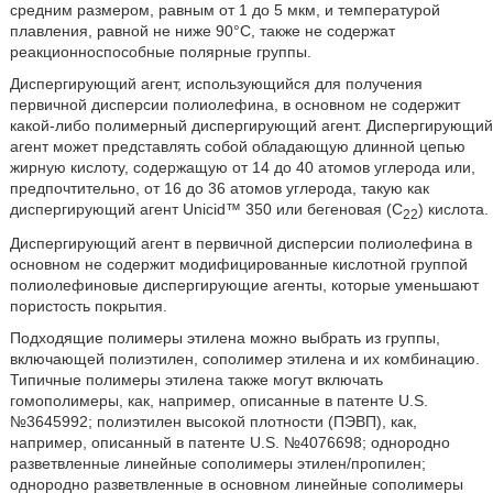
средним размером, равным от 1 до 5 мкм, и температурой
плавления, равной не ниже 90°С, также не содержат
реакционноспособные полярные группы.
Диспергирующий агент, использующийся для получения
первичной дисперсии полиолефина, в основном не содержит
какой-либо полимерный диспергирующий агент. Диспергирующий
агент может представлять собой обладающую длинной цепью
жирную кислоту, содержащую от 14 до 40 атомов углерода или,
предпочтительно, от 16 до 36 атомов углерода, такую как
диспергирующий агент Unicid™ 350 или бегеновая (С
) кислота.
22
Диспергирующий агент в первичной дисперсии полиолефина в
основном не содержит модифицированные кислотной группой
полиолефиновые диспергирующие агенты, которые уменьшают
пористость покрытия.
Подходящие полимеры этилена можно выбрать из группы,
включающей полиэтилен, сополимер этилена и их комбинацию.
Типичные полимеры этилена также могут включать
гомополимеры, как, например, описанные в патенте U.S.
№3645992; полиэтилен высокой плотности (ПЭВП), как,
например, описанный в патенте U.S. №4076698; однородно
разветвленные линейные сополимеры этилен/пропилен;
однородно разветвленные в основном линейные сополимеры