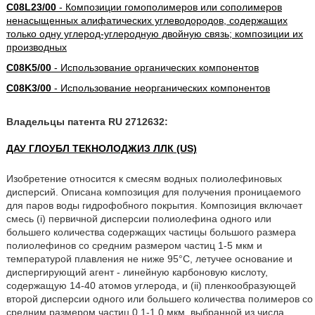
C08L23/00
- Композиции гомополимеров или сополимеров
ненасыщенных алифатических углеводородов, содержащих
только одну углерод-углеродную двойную связь; композиции их
производных
C08K5/00
- Использование органических компонентов
C08K3/00
- Использование неорганических компонентов
Владельцы патента RU 2712632:
ДАУ ГЛОУБЛ ТЕКНОЛОДЖИЗ ЛЛК (US)
Изобретение относится к смесям водных полиолефиновых
дисперсий. Описана композиция для получения проницаемого
для паров воды гидрофобного покрытия. Композиция включает
смесь (i) первичной дисперсии полиолефина одного или
большего количества содержащих частицы большого размера
полиолефинов со средним размером частиц 1-5 мкм и
температурой плавления не ниже 95°С, летучее основание и
диспергирующий агент - линейную карбоновую кислоту,
содержащую 14-40 атомов углерода, и (ii) пленкообразующей
второй дисперсии одного или большего количества полимеров со
средним размером частиц 0,1-1,0 мкм, выбранной из числа