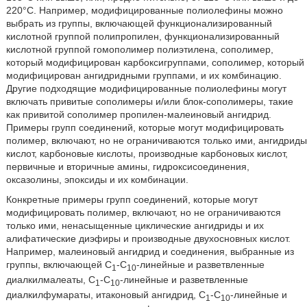
220°С. Например, модифицированные полиолефины можно
выбрать из группы, включающей функционализированный
кислотной группой полипропилен, функционализированный
кислотной группой гомополимер полиэтилена, сополимер,
который модифицирован карбоксигруппами, сополимер, который
модифицирован ангидридными группами, и их комбинацию.
Другие подходящие модифицированные полиолефины могут
включать привитые сополимеры и/или блок-сополимеры, такие
как привитой сополимер пропилен-малеиновый ангидрид.
Примеры групп соединений, которые могут модифицировать
полимер, включают, но не ограничиваются только ими, ангидриды
кислот, карбоновые кислоты, производные карбоновых кислот,
первичные и вторичные амины, гидроксисоединения,
оксазолины, эпоксиды и их комбинации.
Конкретные примеры групп соединений, которые могут
модифицировать полимер, включают, но не ограничиваются
только ими, ненасыщенные циклические ангидриды и их
алифатические диэфиры и производные двухосновных кислот.
Например, малеиновый ангидрид и соединения, выбранные из
группы, включающей C
-С
-линейные и разветвленные
1
10
диалкилмалеаты, С
-С
-линейные и разветвленные
1
10
диалкилфумараты, итаконовый ангидрид, С
-С
-линейные и
1
10