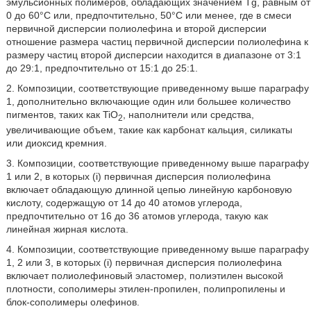
эмульсионных полимеров, обладающих значением Tg, равным от
0 до 60°С или, предпочтительно, 50°С или менее, где в смеси
первичной дисперсии полиолефина и второй дисперсии
отношение размера частиц первичной дисперсии полиолефина к
размеру частиц второй дисперсии находится в диапазоне от 3:1
до 29:1, предпочтительно от 15:1 до 25:1.
2. Композиции, соответствующие приведенному выше параграфу
1, дополнительно включающие один или большее количество
пигментов, таких как TiO
, наполнители или средства,
2
увеличивающие объем, такие как карбонат кальция, силикаты
или диоксид кремния.
3. Композиции, соответствующие приведенному выше параграфу
1 или 2, в которых (i) первичная дисперсия полиолефина
включает обладающую длинной цепью линейную карбоновую
кислоту, содержащую от 14 до 40 атомов углерода,
предпочтительно от 16 до 36 атомов углерода, такую как
линейная жирная кислота.
4. Композиции, соответствующие приведенному выше параграфу
1, 2 или 3, в которых (i) первичная дисперсия полиолефина
включает полиолефиновый эластомер, полиэтилен высокой
плотности, сополимеры этилен-пропилен, полипропилены и
блок-сополимеры олефинов.