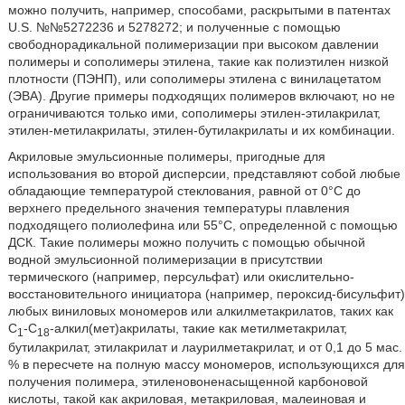
можно получить, например, способами, раскрытыми в патентах
U.S. №№5272236 и 5278272; и полученные с помощью
свободнорадикальной полимеризации при высоком давлении
полимеры и сополимеры этилена, такие как полиэтилен низкой
плотности (ПЭНП), или сополимеры этилена с винилацетатом
(ЭВА). Другие примеры подходящих полимеров включают, но не
ограничиваются только ими, сополимеры этилен-этилакрилат,
этилен-метилакрилаты, этилен-бутилакрилаты и их комбинации.
Акриловые эмульсионные полимеры, пригодные для
использования во второй дисперсии, представляют собой любые
обладающие температурой стеклования, равной от 0°С до
верхнего предельного значения температуры плавления
подходящего полиолефина или 55°С, определенной с помощью
ДСК. Такие полимеры можно получить с помощью обычной
водной эмульсионной полимеризации в присутствии
термического (например, персульфат) или окислительно-
восстановительного инициатора (например, пероксид-бисульфит)
любых виниловых мономеров или алкилметакрилатов, таких как
C
-C
-алкил(мет)акрилаты, такие как метилметакрилат,
1
18
бутилакрилат, этилакрилат и лаурилметакрилат, и от 0,1 до 5 мас.
% в пересчете на полную массу мономеров, использующихся для
получения полимера, этиленовоненасыщенной карбоновой
кислоты, такой как акриловая, метакриловая, малеиновая и