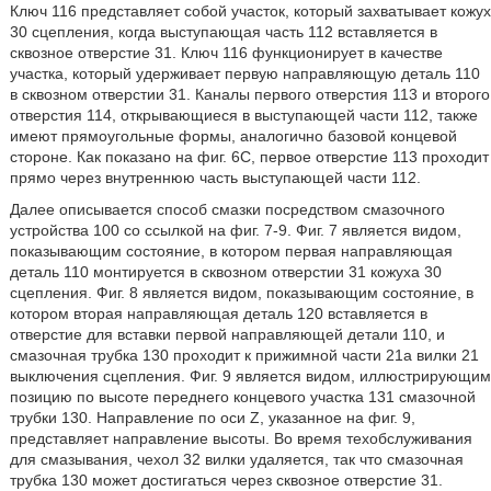
Ключ 116 представляет собой участок, который захватывает кожух
30 сцепления, когда выступающая часть 112 вставляется в
сквозное отверстие 31. Ключ 116 функционирует в качестве
участка, который удерживает первую направляющую деталь 110
в сквозном отверстии 31. Каналы первого отверстия 113 и второго
отверстия 114, открывающиеся в выступающей части 112, также
имеют прямоугольные формы, аналогично базовой концевой
стороне. Как показано на фиг. 6C, первое отверстие 113 проходит
прямо через внутреннюю часть выступающей части 112.
Далее описывается способ смазки посредством смазочного
устройства 100 со ссылкой на фиг. 7-9. Фиг. 7 является видом,
показывающим состояние, в котором первая направляющая
деталь 110 монтируется в сквозном отверстии 31 кожуха 30
сцепления. Фиг. 8 является видом, показывающим состояние, в
котором вторая направляющая деталь 120 вставляется в
отверстие для вставки первой направляющей детали 110, и
смазочная трубка 130 проходит к прижимной части 21a вилки 21
выключения сцепления. Фиг. 9 является видом, иллюстрирующим
позицию по высоте переднего концевого участка 131 смазочной
трубки 130. Направление по оси Z, указанное на фиг. 9,
представляет направление высоты. Во время техобслуживания
для смазывания, чехол 32 вилки удаляется, так что смазочная
трубка 130 может достигаться через сквозное отверстие 31.