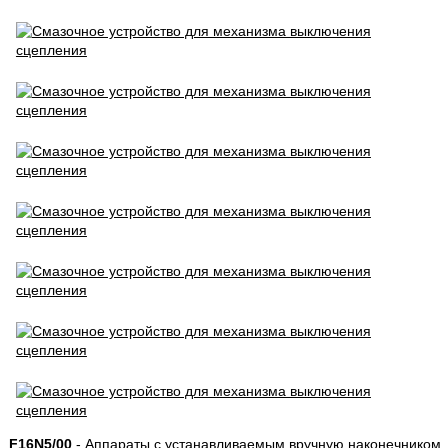
F16N5/00
- Аппараты с устанавливаемым вручную наконечником,