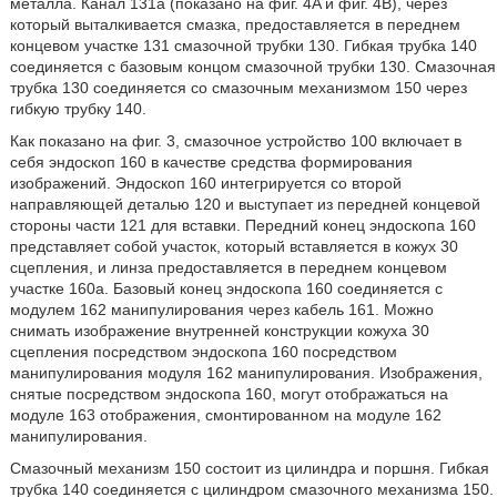
металла. Канал 131a (показано на фиг. 4A и фиг. 4B), через
который выталкивается смазка, предоставляется в переднем
концевом участке 131 смазочной трубки 130. Гибкая трубка 140
соединяется с базовым концом смазочной трубки 130. Смазочная
трубка 130 соединяется со смазочным механизмом 150 через
гибкую трубку 140.
Как показано на фиг. 3, смазочное устройство 100 включает в
себя эндоскоп 160 в качестве средства формирования
изображений. Эндоскоп 160 интегрируется со второй
направляющей деталью 120 и выступает из передней концевой
стороны части 121 для вставки. Передний конец эндоскопа 160
представляет собой участок, который вставляется в кожух 30
сцепления, и линза предоставляется в переднем концевом
участке 160a. Базовый конец эндоскопа 160 соединяется с
модулем 162 манипулирования через кабель 161. Можно
снимать изображение внутренней конструкции кожуха 30
сцепления посредством эндоскопа 160 посредством
манипулирования модуля 162 манипулирования. Изображения,
снятые посредством эндоскопа 160, могут отображаться на
модуле 163 отображения, смонтированном на модуле 162
манипулирования.
Смазочный механизм 150 состоит из цилиндра и поршня. Гибкая
трубка 140 соединяется с цилиндром смазочного механизма 150.