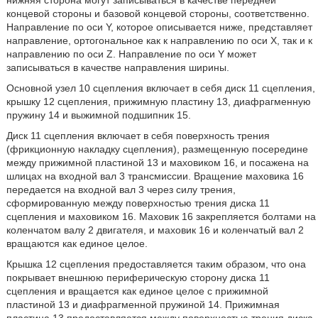
нижняя сторона могут записываться в качестве передней
концевой стороны и базовой концевой стороны, соответственно.
Направление по оси Y, которое описывается ниже, представляет
направление, ортогональное как к направлению по оси Х, так и к
направлению по оси Z. Направление по оси Y может
записываться в качестве направления ширины.
Основной узел 10 сцепления включает в себя диск 11 сцепления,
крышку 12 сцепления, прижимную пластину 13, диафрагменную
пружину 14 и выжимной подшипник 15.
Диск 11 сцепления включает в себя поверхность трения
(фрикционную накладку сцепления), размещенную посередине
между прижимной пластиной 13 и маховиком 16, и посажена на
шлицах на входной вал 3 трансмиссии. Вращение маховика 16
передается на входной вал 3 через силу трения,
сформированную между поверхностью трения диска 11
сцепления и маховиком 16. Маховик 16 закрепляется болтами на
коленчатом валу 2 двигателя, и маховик 16 и коленчатый вал 2
вращаются как единое целое.
Крышка 12 сцепления предоставляется таким образом, что она
покрывает внешнюю периферическую сторону диска 11
сцепления и вращается как единое целое с прижимной
пластиной 13 и диафрагменной пружиной 14. Прижимная