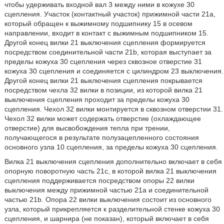
чтобы удерживать входной вал 3 между ними в кожухе 30
сцепления. Участок (контактный участок) прижимной части 21a,
который обращен к выжимному подшипнику 15 в осевом
направлении, входит в контакт с выжимным подшипником 15.
Другой конец вилки 21 выключения сцепления формируется
посредством соединительной части 21b, которая выступает за
пределы кожуха 30 сцепления через сквозное отверстие 31
кожуха 30 сцепления и соединяется с цилиндром 23 выключения.
Другой конец вилки 21 выключения сцепления покрывается
посредством чехла 32 вилки в позиции, из которой вилка 21
выключения сцепления проходит за пределы кожуха 30
сцепления. Чехол 32 вилки монтируется в сквозном отверстии 31.
Чехол 32 вилки может содержать отверстие (охлаждающее
отверстие) для высвобождения тепла при трении,
получающегося в результате полузацепленного состояния
основного узла 10 сцепления, за пределы кожуха 30 сцепления.
Вилка 21 выключения сцепления дополнительно включает в себя
опорную поворотную часть 21c, в которой вилка 21 выключения
сцепления поддерживается посредством опоры 22 вилки
выключения между прижимной частью 21a и соединительной
частью 21b. Опора 22 вилки выключения состоит из основного
узла, который прикрепляется к разделительной стенке кожуха 30
сцепления, и шарнира (не показан), который включает в себя