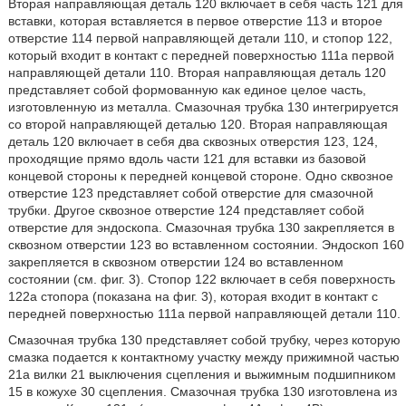
Вторая направляющая деталь 120 включает в себя часть 121 для
вставки, которая вставляется в первое отверстие 113 и второе
отверстие 114 первой направляющей детали 110, и стопор 122,
который входит в контакт с передней поверхностью 111a первой
направляющей детали 110. Вторая направляющая деталь 120
представляет собой формованную как единое целое часть,
изготовленную из металла. Смазочная трубка 130 интегрируется
со второй направляющей деталью 120. Вторая направляющая
деталь 120 включает в себя два сквозных отверстия 123, 124,
проходящие прямо вдоль части 121 для вставки из базовой
концевой стороны к передней концевой стороне. Одно сквозное
отверстие 123 представляет собой отверстие для смазочной
трубки. Другое сквозное отверстие 124 представляет собой
отверстие для эндоскопа. Смазочная трубка 130 закрепляется в
сквозном отверстии 123 во вставленном состоянии. Эндоскоп 160
закрепляется в сквозном отверстии 124 во вставленном
состоянии (см. фиг. 3). Стопор 122 включает в себя поверхность
122a стопора (показана на фиг. 3), которая входит в контакт с
передней поверхностью 111a первой направляющей детали 110.
Смазочная трубка 130 представляет собой трубку, через которую
смазка подается к контактному участку между прижимной частью
21a вилки 21 выключения сцепления и выжимным подшипником
15 в кожухе 30 сцепления. Смазочная трубка 130 изготовлена из