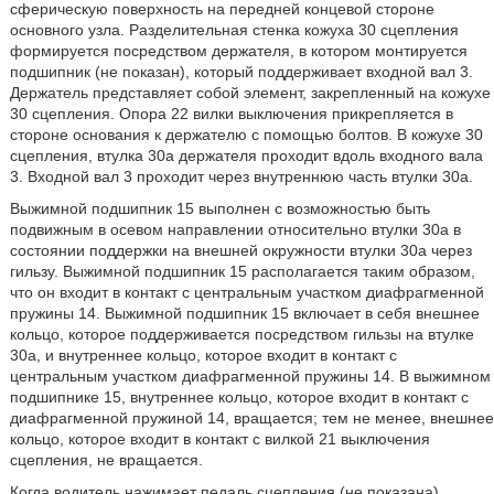
сферическую поверхность на передней концевой стороне
основного узла. Разделительная стенка кожуха 30 сцепления
формируется посредством держателя, в котором монтируется
подшипник (не показан), который поддерживает входной вал 3.
Держатель представляет собой элемент, закрепленный на кожухе
30 сцепления. Опора 22 вилки выключения прикрепляется в
стороне основания к держателю с помощью болтов. В кожухе 30
сцепления, втулка 30a держателя проходит вдоль входного вала
3. Входной вал 3 проходит через внутреннюю часть втулки 30a.
Выжимной подшипник 15 выполнен с возможностью быть
подвижным в осевом направлении относительно втулки 30a в
состоянии поддержки на внешней окружности втулки 30a через
гильзу. Выжимной подшипник 15 располагается таким образом,
что он входит в контакт с центральным участком диафрагменной
пружины 14. Выжимной подшипник 15 включает в себя внешнее
кольцо, которое поддерживается посредством гильзы на втулке
30a, и внутреннее кольцо, которое входит в контакт с
центральным участком диафрагменной пружины 14. В выжимном
подшипнике 15, внутреннее кольцо, которое входит в контакт с
диафрагменной пружиной 14, вращается; тем не менее, внешнее
кольцо, которое входит в контакт с вилкой 21 выключения
сцепления, не вращается.
Когда водитель нажимает педаль сцепления (не показана),