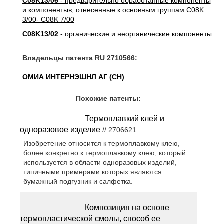
C08K13/06
- предварительно обработанные компоненты
и компонентыв, отнесенные к основным группам C08K
3/00- C08K 7/00
C08K13/02
- органические и неорганические компоненты
Владельцы патента RU 2710566:
ОМИА ИНТЕРНЭШНЛ АГ (CH)
Похожие патенты:
Термоплавкий клей и
одноразовое изделие
// 2706621
Изобретение относится к термоплавкому клею,
более конкретно к термоплавкому клею, который
используется в области одноразовых изделий,
типичными примерами которых являются
бумажный подгузник и салфетка.
Композиция на основе
термопластической смолы, способ ее