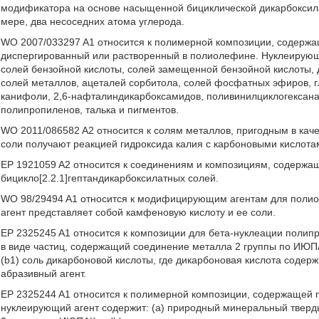
модификатора на основе насыщенной бициклической дикарбоксила
мере, два несоседних атома углерода.
WO 2007/033297 A1 относится к полимерной композиции, содерж
диспергированный или растворенный в полиолефине. Нуклеирующи
солей бензойной кислоты, солей замещенной бензойной кислоты,
солей металлов, ацеталей сорбитола, солей фосфатных эфиров, гл
канифоли, 2,6-нафталиндикарбоксамидов, поливинилциклогексана
полипропиленов, талька и пигментов.
WO 2011/086582 A2 относится к солям металлов, пригодным в ка
соли получают реакцией гидроксида калия с карбоновыми кислота
EP 1921059 A2 относится к соединениям и композициям, содержа
бицикло[2.2.1]гептандикарбоксилатных солей.
WO 98/29494 A1 относится к модифицирующим агентам для пол
агент представляет собой камфеновую кислоту и ее соли.
EP 2325245 A1 относится к композиции для бета-нуклеации полип
в виде частиц, содержащий соединение металла 2 группы по ИЮПАК
(b1) соль дикарбоновой кислоты, где дикарбоновая кислота содерж
абразивный агент.
EP 2325244 A1 относится к полимерной композиции, содержащей п
нуклеирующий агент содержит: (a) природный минеральный тверд