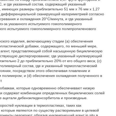
, и где указанный состав, содержащий указанный
н, имеющих размеры приблизительно 51 мм x 76 мм x 1,27
ют дифференциальной сканирующей калориметрией согласно
ревания и охлаждения 20°C/минута, и где указанный
из-за указанного испытуемого гомополимерного
нного испытуемого гомополимерного полипропиленового
еского изделия, включающему стадии (a) обеспечения
опластической добавки, содержащего, по меньшей мере,
 агент, представляющий собой насыщенную бициклическую
обствующую диспергированию; где указанный нуклеирующий
изительно 2 до приблизительно 20% от его общего веса; (c)
 полимерный состав, где и указанный термопластический
тоянии, посредством этого обеспечивая плавление и
 полимером; и (d) обеспечения охлаждения полученного в
т.
добавкам, которые одновременно обеспечивают низкую
ки содержат комбинации определенных бициклических солей
е ацетали дибензилиденсорбитола и производные.
оростей нуклеации в термопластиках, таких как
 которые являются по существу растворимыми в целевой
ненты реагируют, образуя нуклеирующий агент in situ в