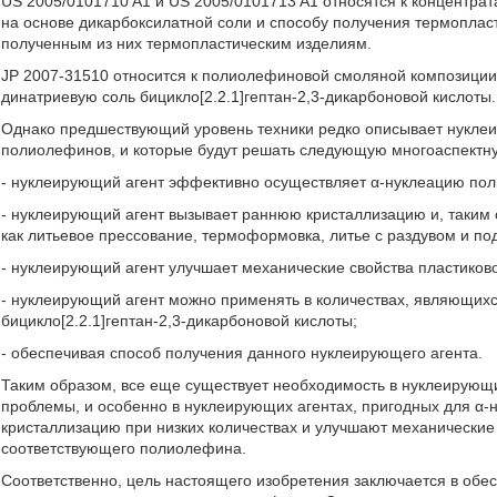
US 2005/0101710 A1 и US 2005/0101713 A1 относятся к концентр
на основе дикарбоксилатной соли и способу получения термоплас
полученным из них термопластическим изделиям.
JP 2007-31510 относится к полиолефиновой смоляной композици
динатриевую соль бицикло[2.2.1]гептан-2,3-дикарбоновой кислоты.
Однако предшествующий уровень техники редко описывает нукле
полиолефинов, и которые будут решать следующую многоаспектн
- нуклеирующий агент эффективно осуществляет α-нуклеацию по
- нуклеирующий агент вызывает раннюю кристаллизацию и, таким 
как литьевое прессование, термоформовка, литье с раздувом и по
- нуклеирующий агент улучшает механические свойства пластиковог
- нуклеирующий агент можно применять в количествах, являющи
бицикло[2.2.1]гептан-2,3-дикарбоновой кислоты;
- обеспечивая способ получения данного нуклеирующего агента.
Таким образом, все еще существует необходимость в нуклеирующ
проблемы, и особенно в нуклеирующих агентах, пригодных для α
кристаллизацию при низких количествах и улучшают механические 
соответствующего полиолефина.
Соответственно, цель настоящего изобретения заключается в обе