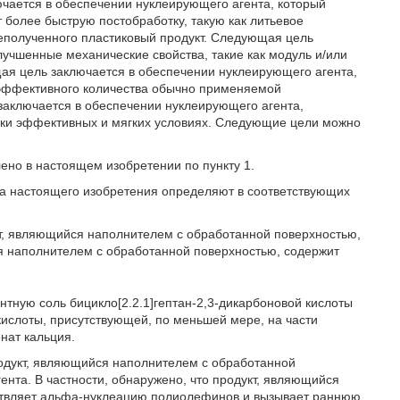
чается в обеспечении нуклеирующего агента, который
 более быструю постобработку, такую как литьевое
еполученного пластиковый продукт. Следующая цель
учшенные механические свойства, такие как модуль и/или
ая цель заключается в обеспечении нуклеирующего агента,
эффективного количества обычно применяемой
 заключается в обеспечении нуклеирующего агента,
ски эффективных и мягких условиях. Следующие цели можно
но в настоящем изобретении по пункту 1.
а настоящего изобретения определяют в соответствующих
кт, являющийся наполнителем с обработанной поверхностью,
я наполнителем с обработанной поверхностью, содержит
ентную соль бицикло[2.2.1]гептан-2,3-дикарбоновой кислоты
 кислоты, присутствующей, по меньшей мере, на части
нат кальция.
одукт, являющийся наполнителем с обработанной
нта. В частности, обнаружено, что продукт, являющийся
ствляет альфа-нуклеацию полиолефинов и вызывает раннюю