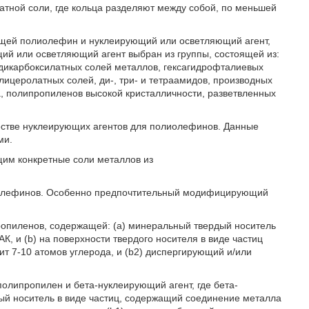
тной соли, где кольца разделяют между собой, по меньшей
ащей полиолефин и нуклеирующий или осветляющий агент,
й или осветляющий агент выбран из группы, состоящей из:
 дикарбоксилатных солей металлов, гексагидрофталиевых
ицеролатных солей, ди-, три- и тетраамидов, производных
, полипропиленов высокой кристалличности, разветвленных
честве нуклеирующих агентов для полиолефинов. Данные
ми.
щим конкретные соли металлов из
иолефинов. Особенно предпочтительный модифицирующий
ропиленов, содержащей: (a) минеральный твердый носитель
, и (b) на поверхности твердого носителя в виде частиц
ит 7-10 атомов углерода, и (b2) диспергирующий и/или
олипропилен и бета-нуклеирующий агент, где бета-
ый носитель в виде частиц, содержащий соединение металла