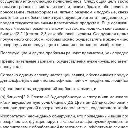
осуществляет α-нуклеацию полиолефинов. Следующая цель заклю
вызывает раннюю кристаллизацию и, таким образом, обеспечивает
прессование, термоформовка, литье с раздувом и подобные, свеж
заключается в обеспечении нуклеирующего агента, придающего ул
предел текучести конечным пластиковым продуктам. Еще следующ
который можно применять в количествах, являющихся меньшими 
бицикло[2.2.1]гептан-2,3-дикарбоновой кислоты. Следующая цель
полученного способом, который можно осуществлять в экономиче
почерпнуть из последующего описания настоящего изобретения.
Последующие и другие проблемы решают предметом, как определе
Предпочтительные варианты осуществления нуклеирующего агент
подпунктах.
Согласно одному аспекту настоящей заявки, обеспечивают проду
для альфа-нуклеации полиолефинов, причем продукт, являющийс
(a) наполнитель, содержащий карбонат кальция, и
(b) бицикло[2.2.1]гептан-2,3-дикарбоновую кислоту и/или моновал
и/или двухвалентную соль бицикло[2.2.1]гептан-2,3-дикарбоновой
площади доступной поверхности наполнителя, содержащего карбо
Изобретатели неожиданно обнаружили, что приведенный выше пр
поверхностью, функционирует в качестве альфа-нуклеирующего аге
наполнителем с обработанной поверхностью, эффективно осуще