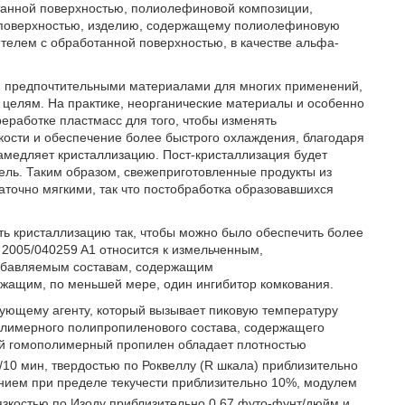
танной поверхностью, полиолефиновой композиции,
 поверхностью, изделию, содержащему полиолефиновую
телем с обработанной поверхностью, в качестве альфа-
я предпочтительными материалами для многих применений,
 целям. На практике, неорганические материалы и особенно
еработке пластмасс для того, чтобы изменять
кости и обеспечение более быстрого охлаждения, благодаря
амедляет кристаллизацию. Пост-кристаллизация будет
дель. Таким образом, свежеприготовленные продукты из
точно мягкими, так что постобработка образовавшихся
ть кристаллизацию так, чтобы можно было обеспечить более
 2005/040259 A1 относится к измельченным,
обавляемым составам, содержащим
ржащим, по меньшей мере, один ингибитор комкования.
рующему агенту, который вызывает пиковую температуру
олимерного полипропиленового состава, содержащего
ый гомополимерный пропилен обладает плотностью
г/10 мин, твердостью по Роквеллу (R шкала) приблизительно
ением при пределе текучести приблизительно 10%, модулем
язкостью по Изоду приблизительно 0,67 футо-фунт/дюйм и