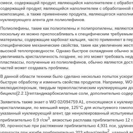
смеси, содержащей продукт, являющийся наполнителем с обрабо
содержащей продукт, являющийся наполнителем с обработанной
композицию, а также применению продукта, являющегося наполни
нуклеирующего агента для полиолефинов.
Полиолефины, такие как полиэтилены и полипропилены, являютс
поскольку их можно приспосабливать к специфическим требуемым
материалы, содержащие карбонат кальция, часто применяют в пер
специфические механические свойства, такие как увеличение жест
высокой теплопроводности. Однако быстрое охлаждение обычно з
увеличивать кристалличность позднее, но это может требовать не
пластмассы, полученные из полиолефинов, обычно являются доста
частей может создавать проблемы.
В данной области техники было сделано несколько попыток ускори
быструю обработку и изменить свойства продуктов. Например, WO
мелкодисперсным, твердым термопластическим нуклеирующим д
бицикло[2.2.1]гептандикарбоксилатные соли, дополнительно соде
Заявитель также знает о WO 02/094759 A1, относящемся к нуклеи
кристаллизации, по меньшей мере, 125°C для испытуемого гомоп
указанный нуклеирующий агент, где ненуклеированный испытуем
3
приблизительно 0,9 г/см
, вязкостью расплава приблизительно 12 
90, прочностью при растяжении приблизительно 4,931 пси, удлин
2
упругости при изгибе приблизительно 203 кфунт/дюйм
, ударной в