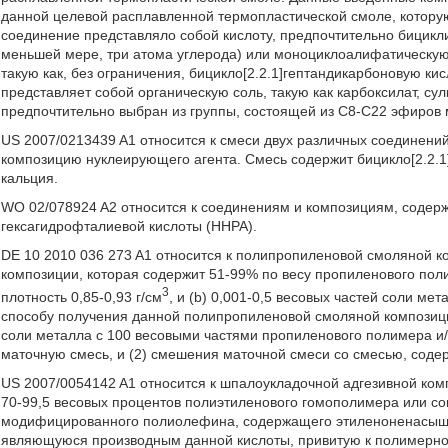
данной целевой расплавленной термопластической смоле, котору
соединение представляло собой кислоту, предпочтительно бициклич
меньшей мере, три атома углерода) или моноциклоалифатическую 
такую как, без ограничения, бицикло[2.2.1]гептандикарбоновую ки
представляет собой органическую соль, такую как карбоксилат, су
предпочтительно выбран из группы, состоящей из C8-C22 эфиров 
US 2007/0213439 A1 относится к смеси двух различных соединени
композицию нуклеирующего агента. Смесь содержит бицикло[2.2.1
кальция.
WO 02/078924 A2 относится к соединениям и композициям, соде
гексагидрофталиевой кислоты (HHPA).
DE 10 2010 036 273 A1 относится к полипропиленовой смоляной к
композиции, которая содержит 51-99% по весу пропиленового пол
3
плотность 0,85-0,93 г/см
, и (b) 0,001-0,5 весовых частей соли м
способу получения данной полипропиленовой смоляной композици
соли металла с 100 весовыми частями пропиленового полимера и/
маточную смесь, и (2) смешения маточной смеси со смесью, сод
US 2007/0054142 A1 относится к шпалоукладочной адгезивной ком
70-99,5 весовых процентов полиэтиленового гомополимера или со
модифицированного полиолефина, содержащего этиленоненасыще
являющуюся производным данной кислоты, привитую к полимерном