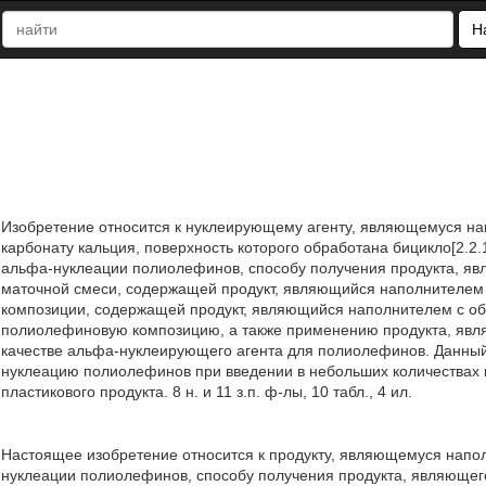
Н
Изобретение относится к нуклеирующему агенту, являющемуся на
карбонату кальция, поверхность которого обработана бицикло[2.2
альфа-нуклеации полиолефинов, способу получения продукта, яв
маточной смеси, содержащей продукт, являющийся наполнителем
композиции, содержащей продукт, являющийся наполнителем с о
полиолефиновую композицию, а также применению продукта, явл
качестве альфа-нуклеирующего агента для полиолефинов. Данны
нуклеацию полиолефинов при введении в небольших количествах 
пластикового продукта. 8 н. и 11 з.п. ф-лы, 10 табл., 4 ил.
Настоящее изобретение относится к продукту, являющемуся напо
нуклеации полиолефинов, способу получения продукта, являющег