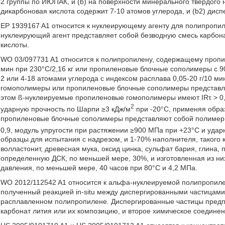
2 группы по ИЮПАК, и (b) на поверхности минерального твердого н
дикарбоновая кислота содержит 7-10 атомов углерода, и (b2) дис
EP 1939167 A1 относится к нуклеирующему агенту для полипропил
нуклеирующий агент представляет собой безводную смесь карбона
кислоты.
WO 03/097731 A1 относится к полипропилену, содержащему пропи
мин при 230°C/2,16 кг или пропиленовые блочные сополимеры с 90
2 или 4-18 атомами углерода с индексом расплава 0,05-20 г/10 мин
гомополимеры или пропиленовые блочные сополимеры представл
этом ß-нуклеируемые пропиленовые гомополимеры имеют IRτ > 0,
2
ударную прочность по Шарпи ≥3 кДж/м
при -20°C, применяя обра
пропиленовые блочные сополимеры представляют собой полимеры
0,9, модуль упругости при растяжении ≥900 МПа при +23°C и уда
образцы для испытания с надрезом, и 1-70% наполнителя, такого к
волластонит, древесная мука, оксид цинка, сульфат бария, глина,
определенную ДСК, по меньшей мере, 30%, и изготовленная из них
давления, по меньшей мере, 40 часов при 80°C и 4,2 МПа.
WO 2012/112542 A1 относится к альфа-нуклеируемой полипропил
полученный реакцией in-situ между диспергированными частицами
расплавленном полипропилене. Диспергированные частицы предпо
карбонат лития или их композицию, и второе химическое соедине