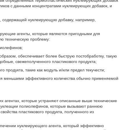
атам определенных термопластических нуклеирующих добавок
тиков с данными концентратами нуклеирующих добавок, и
и, содержащей нуклеирующую добавку, например,
ирующие агенты, которые являются пригодными для
ую техническую проблему:
лиолефинов;
образом, обеспечивает более быструю постобработку, такую
добные, свежеполученного пластикового продукта;
о продукта, такие как модуль и/или предел текучести;
хся меньшими эффективного количества обычно применяемой
их агентах, которые устраняют описанные выше технические
-нуклеации полиолефинов, которые вызывают раннюю
свойства пластикового продукта, полученного из
спечении нуклеирующего агента, который эффективно