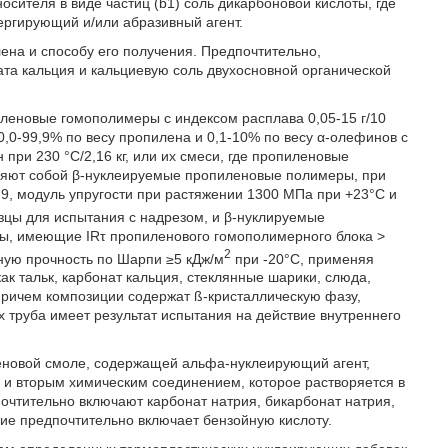
осителя в виде частиц (b1) соль дикарбоновой кислоты, где
пергирующий и/или абразивный агент.
ена и способу его получения. Предпочтительно,
та кальция и кальциевую соль двухосновной органической
леновые гомополимеры с индексом расплава 0,05-15 г/10
,0-99,9% по весу пропилена и 0,1-10% по весу α-олефинов с
 при 230 °C/2,16 кг, или их смеси, где пропиленовые
яют собой β-нуклеируемые пропиленовые полимеры, при
9, модуль упругости при растяжении 1300 МПа при +23°C и
зцы для испытания с надрезом, и β-нуклируемые
, имеющие IRτ пропиленового гомополимерного блока >
2
рную прочность по Шарпи ≥5 кДж/м
при -20°C, применяя
ак тальк, карбонат кальция, стеклянные шарики, слюда,
 причем композиции содержат ß-кристаллическую фазу,
 труба имеет результат испытания на действие внутреннего
еновой смоле, содержащей альфа-нуклеирующий агент,
 и вторым химическим соединением, которое растворяется в
чтительно включают карбонат натрия, бикарбонат натрия,
ние предпочтительно включает бензойную кислоту.