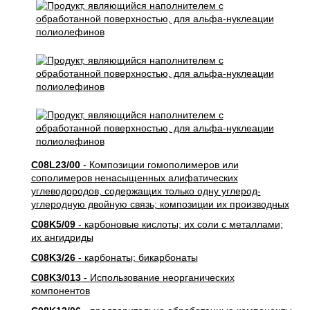
C08L23/00
- Композиции гомополимеров или
сополимеров ненасыщенных алифатических
углеводородов, содержащих только одну углерод-
углеродную двойную связь; композиции их производных
C08K5/09
- карбоновые кислоты; их соли с металлами;
их ангидриды
C08K3/26
- карбонаты; бикарбонаты
C08K3/013
- Использование неорганических
компонентов