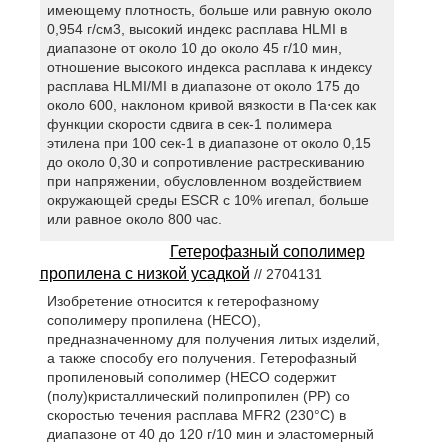
имеющему плотность, больше или равную около
0,954 г/см3, высокий индекс расплава HLMI в
диапазоне от около 10 до около 45 г/10 мин,
отношение высокого индекса расплава к индексу
расплава HLMI/MI в диапазоне от около 175 до
около 600, наклоном кривой вязкости в Па⋅сек как
функции скорости сдвига в сек-1 полимера
этилена при 100 сек-1 в диапазоне от около 0,15
до около 0,30 и сопротивление растрескиванию
при напряжении, обусловленном воздействием
окружающей среды ESCR c 10% игепал, больше
или равное около 800 час.
Гетерофазный сополимер
пропилена с низкой усадкой
// 2704131
Изобретение относится к гетерофазному
сополимеру пропилена (НЕСО),
предназначенному для получения литых изделий,
а также способу его получения. Гетерофазный
пропиленовый сополимер (HECO содержит
(полу)кристаллический полипропилен (РР) со
скоростью течения расплава MFR2 (230°С) в
диапазоне от 40 до 120 г/10 мин и эластомерный