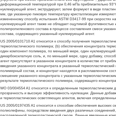
деформационной температурой при 0,46 мПа приблизительно 93°C
нуклеирующий агент, экструдируют, затем формуют в виде пласти
мм, где указанную пиковую температуру кристаллизации измеря
измененному способу испытания ASTM D3417-99 при скоростях наг
нуклеирующий агент также не обладает ощутимой фугитивностью 
полипропиленового состава в процессе составления смеси указа
состава, содержащего указанный нуклеирующий агент.
US 2005/0101710 A1 относится к способу получения термопластич
термопластического полимера; (b) обеспечения концентрата терм
один компонент полимера, по меньшей мере, один нуклеирующий
дикарбоксилатную соль, и, по меньшей мере, одну добавку, спос
агент присутствует в указанном концентрате в количестве от прибл
введения указанного концентрата в указанный термопластический
полимерный состав, и концентрат находятся в расплавленном сос
смешение указанного концентрата с указанным термопластическим
результате термопластического полимера, содержащего концентра
WO 03/004554 A1 относится к определенным термопластическим 
прозрачность и высокую эффективность нуклеации. Данные добав
и термопластических осветляющих агентов, включая определенны
US 2005/0197435 A1 относится к способам обеспечения высоких ск
полиолефины, посредством введения двух различных соединений,
расплавленной термопластической смоле. Данные введенные компо