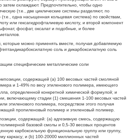
ю затем охлаждают. Предпочтительно, чтобы одно
ескую (т.е., две циклические системы разделяют, по
(т.е., одна насыщенная кольцевая система) по свойствам,
слоту или гексагидрофталиевую кислоту, и второй компонент
льфонат, фосфат, оксалат и подобные, и более
металлов.
й, которые можно применять вместе, получая добавляемую
]гептандикарбоксилатную соль и дикарбоксилатную соль
ржащим специфические металлические соли
омпозиции, содержащей (a) 100 весовых частей смоляной
имера и 1-49% по весу этиленового полимера, имеющего
еталла, определенной конкретной химической формулой; и
и, включающему стадии (1) смешения 1-100 весовых частей
или этиленового полимера, посредством этого получая
ержащей пропиленовый полимер и этиленовый полимер.
позиции, содержащей: (a) адгезивную смесь, содержащую
полимерной базовой смолы и 0,5-30 весовых процентов
нную карбоксильную функциональную группу или группу,
у каркасу; и (b) 100-20000 миллионных частей