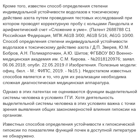
Кроме того, известен способ определения степени
индивидуальной устойчивости водолазов к токсическому
действию азота путем проведения тестовых исследований при
котором проводят корректурную пробу с кольцами Ландольта и
арифметический счет «Сложение в уме». (Патент 2688788 С1
Российская Федерация, МПК А61В 3/00; А61В 5/16; A61G 10/00.
Способ определения степени индивидуальной устойчивости
водолазов к токсическому действию азота / Д.П. Зверев, Ю.М.
Бобров, А.Н. Поликарпочкин, А.Ю. Шитов; ФГБВОУ ВО Военно-
медицинская академия им. С.М. Кирова. - №2018120976; заявл.
06.06.2018; опубл. 22.05.2019 // Изобретения. Полезные модели:
офиц. бюл. - М.: ФИПС, 2019. - №15.). Недостатком известных
способов является и то, что для их реализации необходима
сложная диагностическая медицинская аппаратура.
Однако в этих патентах не оцениваются функции выделительной
системы человека в условиях ГГИ. Хотя деятельность
выделительной системы человека в этих условиях важна с точки
зрения выявления общих закономерностей влияния гипоксии на
организм.
Известных способов определения устойчивости к гипоксической
гипоксии по показателям функций почек в доступной литературе
не обнаружено.