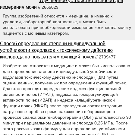
Улучшенное устройство и способ для
измерения мочи
// 2665029
Группа изобретений относится к медицине, а именно к
урологии, лабораторной диагностике, и может быть
использована при необходимости измерения количества мочи у
пациентов с мочевым катетером.
Способ определения степени индивидуальной
устойчивости водолазов к токсическому действию
кислорода по показателям функций почек
// 2709477
Изобретение относится к медицине и может быть использовано
для определения степени индивидуальной устойчивости
водолазов токсическому действию кислорода (ТДК) путем
оценки данных, полученных при определении функций почек.
Для этого проводят определение индекса функциональной
активности почек (ИФАП), индекса волюморегулирующей
активности почек (ИВАП) и индекса кальцийуретической
функции почек (ИКФП) после проведения соответствующих
нагрузочных проб во время нахождения в барокамере в
процессе сеанса оксигенобаротерапии (ОБТ) длительностью 90
минут при парциальном давлении кислорода 0,25 МПа. После
этого рассчитывают формулу для определения устойчивости
водолазов к токсическому действию кислорода (ТДК) по