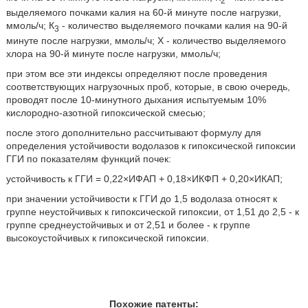
2
выделяемого почками калия на 60-й минуте после нагрузки,
ммоль/ч; К
- количество выделяемого почками калия на 90-й
3
минуте после нагрузки, ммоль/ч; X - количество выделяемого
хлора на 90-й минуте после нагрузки, ммоль/ч;
при этом все эти индексы определяют после проведения
соответствующих нагрузочных проб, которые, в свою очередь,
проводят после 10-минутного дыхания испытуемым 10%
кислородно-азотной гипоксической смесью;
после этого дополнительно рассчитывают формулу для
определения устойчивости водолазов к гипоксической гипоксии
ГГИ по показателям функций почек:
устойчивость к ГГИ = 0,22×ИФАП + 0,18×ИКФП + 0,20×ИКАП;
при значении устойчивости к ГГИ до 1,5 водолаза относят к
группе неустойчивых к гипоксической гипоксии, от 1,51 до 2,5 - к
группе среднеустойчивых и от 2,51 и более - к группе
высокоустойчивых к гипоксической гипоксии.
Похожие патенты: