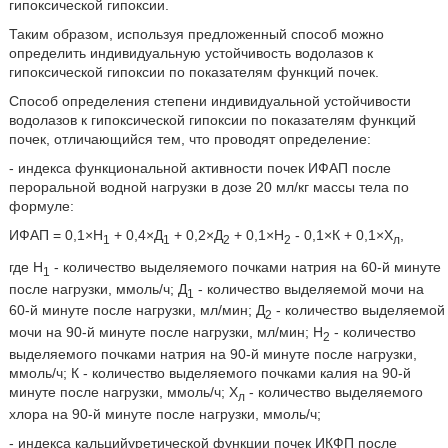
гипоксической гипоксии.
Таким образом, используя предложенный способ можно
определить индивидуальную устойчивость водолазов к
гипоксической гипоксии по показателям функций почек.
Способ определения степени индивидуальной устойчивости
водолазов к гипоксической гипоксии по показателям функций
почек, отличающийся тем, что проводят определение:
- индекса функциональной активности почек ИФАП после
пероральной водной нагрузки в дозе 20 мл/кг массы тела по
формуле:
ИФАП = 0,1×H
+ 0,4×Д
+ 0,2×Д
+ 0,1×Н
- 0,1×К + 0,1×Х
,
1
1
2
2
л
где H
- количество выделяемого почками натрия на 60-й минуте
1
после нагрузки, ммоль/ч; Д
- количество выделяемой мочи на
1
60-й минуте после нагрузки, мл/мин; Д
- количество выделяемой
2
мочи на 90-й минуте после нагрузки, мл/мин; Н
- количество
2
выделяемого почками натрия на 90-й минуте после нагрузки,
ммоль/ч; К - количество выделяемого почками калия на 90-й
минуте после нагрузки, ммоль/ч; Х
- количество выделяемого
л
хлора на 90-й минуте после нагрузки, ммоль/ч;
- индекса кальцийуретической функции почек ИКФП после