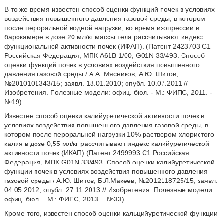
В то же время известен способ оценки функций почек в условиях
воздействия повышенного давления газовой среды, в котором
после пероральной водной нагрузки, во время изопрессии в
барокамере в дозе 20 мл/кг массы тела рассчитывают индекс
функциональной активности почек (ИФАП). (Патент 2423703 С1
Российская Федерация, МПК А61В 1/00; G01N 33/493. Способ
оценки функций почек в условиях воздействия повышенного
давления газовой среды / А.А. Мясников, А.Ю. Шитов;
№2010101343/15; заявл. 18.01.2010; опубл. 10.07.2011 //
Изобретения. Полезные модели: офиц. бюл. - М.: ФИПС, 2011. -
№19).
Известен способ оценки калийуретической активности почек в
условиях воздействия повышенного давления газовой среды, в
котором после пероральной нагрузки 10% раствором хлористого
калия в дозе 0,55 мл/кг рассчитывают индекс калийуретической
активности почек (ИКАП) (Патент 2499993 С1 Российская
Федерация, МПК G01N 33/493. Способ оценки калийуретической
функции почек в условиях воздействия повышенного давления
газовой среды / А.Ю. Шитов, Б.Л.Макеев; №2012118725/15; заявл.
04.05.2012; опубл. 27.11.2013 // Изобретения. Полезные модели:
офиц. бюл. - М.: ФИПС, 2013. - №33).
Кроме того, известен способ оценки кальцийуретической функции