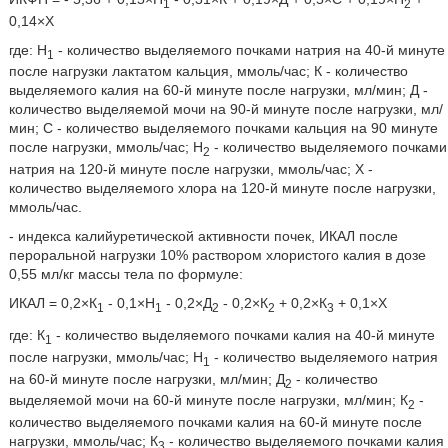
1
2
0,14×Х
где: H
- количество выделяемого почками натрия на 40-й минуте
1
после нагрузки лактатом кальция, ммоль/час; К - количество
выделяемого калия на 60-й минуте после нагрузки, мл/мин; Д -
количество выделяемой мочи на 90-й минуте после нагрузки, мл/
мин; С - количество выделяемого почками кальция на 90 минуте
после нагрузки, ммоль/час; Н
- количество выделяемого почками
2
натрия на 120-й минуте после нагрузки, ммоль/час; X -
количество выделяемого хлора на 120-й минуте после нагрузки,
ммоль/час.
- индекса калийуретической активности почек, ИКАЛ после
пероральной нагрузки 10% раствором хлористого калия в дозе
0,55 мл/кг массы тела по формуле:
ИКАЛ = 0,2×К
- 0,1×H
- 0,2×Д
- 0,2×К
+ 0,2×К
+ 0,1×Х
1
1
2
2
3
где: К
- количество выделяемого почками калия на 40-й минуте
1
после нагрузки, ммоль/час; H
- количество выделяемого натрия
1
на 60-й минуте после нагрузки, мл/мин; Д
- количество
2
выделяемой мочи на 60-й минуте после нагрузки, мл/мин; К
-
2
количество выделяемого почками калия на 60-й минуте после
нагрузки, ммоль/час; К
- количество выделяемого почками калия
3