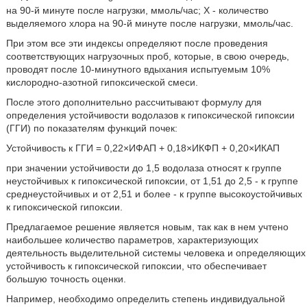
на 90-й минуте после нагрузки, ммоль/час; X - количество
выделяемого хлора на 90-й минуте после нагрузки, ммоль/час.
При этом все эти индексы определяют после проведения
соответствующих нагрузочных проб, которые, в свою очередь,
проводят после 10-минутного вдыхания испытуемым 10%
кислородно-азотной гипоксической смеси.
После этого дополнительно рассчитывают формулу для
определения устойчивости водолазов к гипоксической гипоксии
(ГГИ) по показателям функций почек:
Устойчивость к ГГИ = 0,22×ИФАП + 0,18×ИКФП + 0,20×ИКАП
при значении устойчивости до 1,5 водолаза относят к группе
неустойчивых к гипоксической гипоксии, от 1,51 до 2,5 - к группе
среднеустойчивых и от 2,51 и более - к группе высокоустойчивых
к гипоксической гипоксии.
Предлагаемое решение является новым, так как в нем учтено
наибольшее количество параметров, характеризующих
деятельность выделительной системы человека и определяющих
устойчивость к гипоксической гипоксии, что обеспечивает
большую точность оценки.
Например, необходимо определить степень индивидуальной