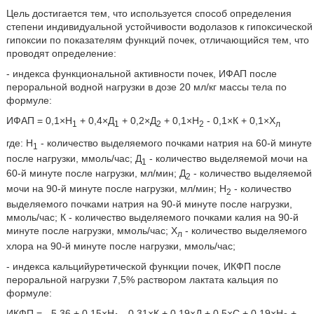
Цель достигается тем, что используется способ определения
степени индивидуальной устойчивости водолазов к гипоксической
гипоксии по показателям функций почек, отличающийся тем, что
проводят определение:
- индекса функциональной активности почек, ИФАП после
пероральной водной нагрузки в дозе 20 мл/кг массы тела по
формуле:
ИФАП = 0,1×H
+ 0,4×Д
+ 0,2×Д
+ 0,1×Н
- 0,1×К + 0,1×Х
1
1
2
2
л
где: H
- количество выделяемого почками натрия на 60-й минуте
1
после нагрузки, ммоль/час; Д
- количество выделяемой мочи на
1
60-й минуте после нагрузки, мл/мин; Д
- количество выделяемой
2
мочи на 90-й минуте после нагрузки, мл/мин; Н
- количество
2
выделяемого почками натрия на 90-й минуте после нагрузки,
ммоль/час; К - количество выделяемого почками калия на 90-й
минуте после нагрузки, ммоль/час; Х
- количество выделяемого
л
хлора на 90-й минуте после нагрузки, ммоль/час;
- индекса кальцийуретической функции почек, ИКФП после
пероральной нагрузки 7,5% раствором лактата кальция по
формуле:
ИКФП = - 5,36 + 0,15×H
- 0,31×К + 0,19×Д + 0,5×С + 0,19×Н
+