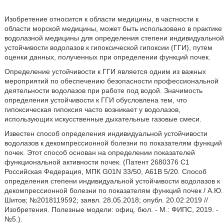
Изобретение относится к области медицины, в частности к
области морской медицины, может быть использовано в практике
водолазной медицины для определения степени индивидуальной
устойчивости водолазов к гипоксической гипоксии (ГГИ), путем
оценки данных, полученных при определении функций почек.
Определение устойчивости к ГГИ является одним из важных
мероприятий по обеспечению безопасности профессиональной
деятельности водолазов при работе под водой. Значимость
определения устойчивости к ГГИ обусловлена тем, что
гипоксическая гипоксия часто возникает у водолазов,
использующих искусственные дыхательные газовые смеси.
Известен способ определения индивидуальной устойчивости
водолазов к декомпрессионной болезни по показателям функций
почек. Этот способ основан на определении показателей
функциональной активности почек. (Патент 2680376 C1
Российская Федерация, МПК G01N 33/50, А61В 5/20. Способ
определения степени индивидуальной устойчивости водолазов к
декомпрессионной болезни по показателям функций почек / А.Ю.
Шитов; №2018119592; заявл. 28.05.2018; опубл. 20.02.2019 //
Изобретения. Полезные модели: офиц. бюл. - М.: ФИПС, 2019. -
№5.).