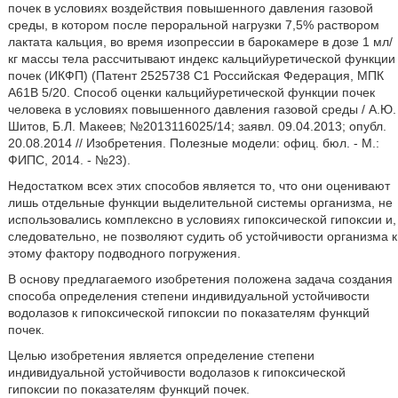
почек в условиях воздействия повышенного давления газовой
среды, в котором после пероральной нагрузки 7,5% раствором
лактата кальция, во время изопрессии в барокамере в дозе 1 мл/
кг массы тела рассчитывают индекс кальцийуретической функции
почек (ИКФП) (Патент 2525738 С1 Российская Федерация, МПК
А61В 5/20. Способ оценки кальцийуретической функции почек
человека в условиях повышенного давления газовой среды / А.Ю.
Шитов, Б.Л. Макеев; №2013116025/14; заявл. 09.04.2013; опубл.
20.08.2014 // Изобретения. Полезные модели: офиц. бюл. - М.:
ФИПС, 2014. - №23).
Недостатком всех этих способов является то, что они оценивают
лишь отдельные функции выделительной системы организма, не
использовались комплексно в условиях гипоксической гипоксии и,
следовательно, не позволяют судить об устойчивости организма к
этому фактору подводного погружения.
В основу предлагаемого изобретения положена задача создания
способа определения степени индивидуальной устойчивости
водолазов к гипоксической гипоксии по показателям функций
почек.
Целью изобретения является определение степени
индивидуальной устойчивости водолазов к гипоксической
гипоксии по показателям функций почек.