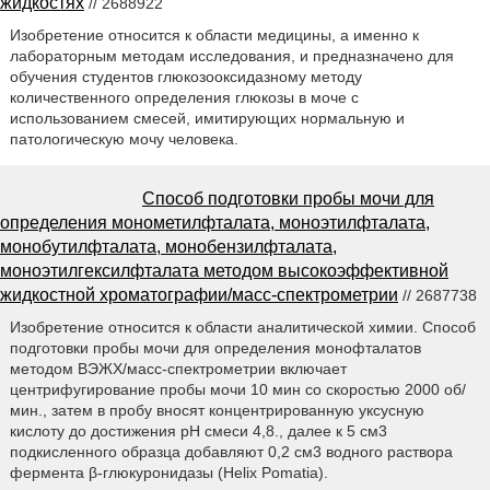
жидкостях
// 2688922
Изобретение относится к области медицины, а именно к
лабораторным методам исследования, и предназначено для
обучения студентов глюкозооксидазному методу
количественного определения глюкозы в моче с
использованием смесей, имитирующих нормальную и
патологическую мочу человека.
Способ подготовки пробы мочи для
определения монометилфталата, моноэтилфталата,
монобутилфталата, монобензилфталата,
моноэтилгексилфталата методом высокоэффективной
жидкостной хроматографии/масс-спектрометрии
// 2687738
Изобретение относится к области аналитической химии. Способ
подготовки пробы мочи для определения монофталатов
методом ВЭЖХ/масс-спектрометрии включает
центрифугирование пробы мочи 10 мин со скоростью 2000 об/
мин., затем в пробу вносят концентрированную уксусную
кислоту до достижения pH смеси 4,8., далее к 5 см3
подкисленного образца добавляют 0,2 см3 водного раствора
фермента β-глюкуронидазы (Helix Pomatia).