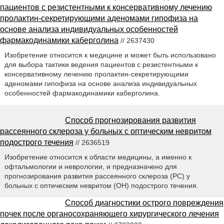
пациентов с резистентными к консервативному лечению
пролактин-секретирующими аденомами гипофиза на
основе анализа индивидуальных особенностей
фармакодинамики каберголина
// 2637430
Изобретение относится к медицине и может быть использовано
для выбора тактики ведения пациентов с резистентными к
консервативному лечению пролактин-секретирующими
аденомами гипофиза на основе анализа индивидуальных
особенностей фармакодинамики каберголина.
Способ прогнозирования развития
рассеянного склероза у больных с оптическим невритом
подострого течения
// 2636519
Изобретение относится к области медицины, а именно к
офтальмологии и неврологии, и предназначено для
прогнозирования развития рассеянного склероза (PC) у
больных с оптическим невритом (ОН) подострого течения.
Способ диагностики острого повреждения
почек после органосохраняющего хирургического лечения