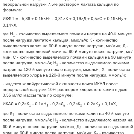
пероральной нагрузки 7,5% раствором лактата кальция по
формуле:
ИКФП = - 5,36 + 0,15×H
- 0,31×К + 0,19×Д + 0,5×С + 0,19×Н
+
1
2
0,14×Х,
где H
- количество выделяемого почками натрия на 40-й минуте
1
после нагрузки лактатом кальция, ммоль/ч; К - количество
выделяемого калия на 60-й минуте после нагрузки, мл/мин; Д -
количество выделяемой мочи на 90-й минуте после нагрузки, мл/
мин; С - количество выделяемого почками кальция на 90 минуте
после нагрузки, ммоль/ч; Н
- количество выделяемого почками
2
натрия на 120-й минуте после нагрузки, ммоль/ч; X - количество
выделяемого хлора на 120-й минуте после нагрузки, ммоль/ч;
- индекса калийуретической активности почек ИКАЛ после
пероральной нагрузки 10% раствором хлористого калия в дозе
0,55 мл/кг массы тела по формуле:
ИКАЛ = 0,2×К
- 0,1×H
- 0,2×Д
- 0,2×К
+ 0,2×К
+ 0,1×Х,
1
1
2
2
3
где К
- количество выделяемого почками калия на 40-й минуте
1
после нагрузки, ммоль/ч; H
- количество выделяемого натрия на
1
60-й минуте после нагрузки, мл/мин; Д
- количество выделяемой
2
мочи на 60-й минуте после нагрузки, мл/мин; К
- количество