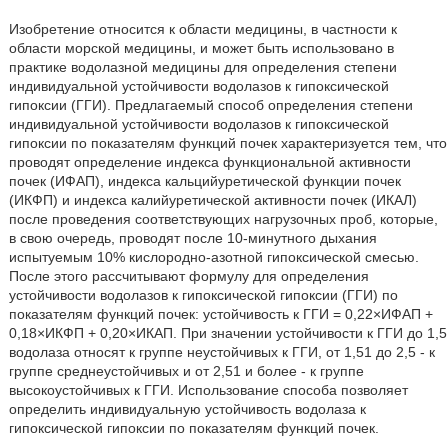
Изобретение относится к области медицины, в частности к
области морской медицины, и может быть использовано в
практике водолазной медицины для определения степени
индивидуальной устойчивости водолазов к гипоксической
гипоксии (ГГИ). Предлагаемый способ определения степени
индивидуальной устойчивости водолазов к гипоксической
гипоксии по показателям функций почек характеризуется тем, что
проводят определение индекса функциональной активности
почек (ИФАП), индекса кальцийуретической функции почек
(ИКФП) и индекса калийуретической активности почек (ИКАЛ)
после проведения соответствующих нагрузочных проб, которые,
в свою очередь, проводят после 10-минутного дыхания
испытуемым 10% кислородно-азотной гипоксической смесью.
После этого рассчитывают формулу для определения
устойчивости водолазов к гипоксической гипоксии (ГГИ) по
показателям функций почек: устойчивость к ГГИ = 0,22×ИФАП +
0,18×ИКФП + 0,20×ИКАП. При значении устойчивости к ГГИ до 1,5
водолаза относят к группе неустойчивых к ГГИ, от 1,51 до 2,5 - к
группе среднеустойчивых и от 2,51 и более - к группе
высокоустойчивых к ГГИ. Использование способа позволяет
определить индивидуальную устойчивость водолаза к
гипоксической гипоксии по показателям функций почек.