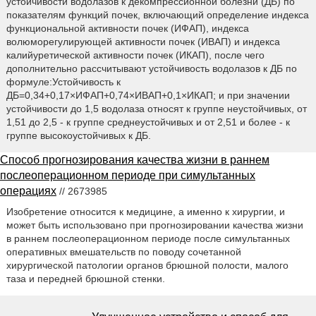
устойчивости водолазов к декомпрессионной болезни (ДБ) по
показателям функций почек, включающий определение индекса
функциональной активности почек (ИФАП), индекса
волюморегулирующей активности почек (ИВАП) и индекса
калийуретической активности почек (ИКАП), после чего
дополнительно рассчитывают устойчивость водолазов к ДБ по
формуле:Устойчивость к
ДБ=0,34+0,17×ИФАП+0,74×ИВАП+0,1×ИКАП; и при значении
устойчивости до 1,5 водолаза относят к группе неустойчивых, от
1,51 до 2,5 - к группе среднеустойчивых и от 2,51 и более - к
группе высокоустойчивых к ДБ.
Способ прогнозирования качества жизни в раннем
послеоперационном периоде при симультанных
операциях
// 2673985
Изобретение относится к медицине, а именно к хирургии, и
может быть использовано при прогнозировании качества жизни
в раннем послеоперационном периоде после симультанных
оперативных вмешательств по поводу сочетанной
хирургической патологии органов брюшной полости, малого
таза и передней брюшной стенки.