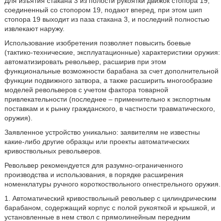
Для изъятия стакана 3 из полости рукоятки движок стопора 19,
соединенный со стопором 19, подают вперед, при этом шип
стопора 19 выходит из паза стакана 3, и последний полностью
извлекают наружу.
Использование изобретения позволяет повысить боевые
(тактико-технические, эксплуатационные) характеристики оружия:
автоматизировать револьвер, расширив при этом
функциональные возможности барабана за счет дополнительной
функции подвижного затвора, а также расширить многообразие
моделей револьверов с учетом фактора товарной
привлекательности (последнее – применительно к экспортным
поставкам и к рынку гражданского, в частности травматического,
оружия).
Заявленное устройство уникально: заявителям не известны
какие-либо другие образцы или проекты автоматических
кривоствольных револьверов.
Револьвер рекомендуется для разумно-ограниченного
производства и использования, в порядке расширения
номенклатуры ручного короткоствольного огнестрельного оружия.
1. Автоматический кривоствольный револьвер с цилиндрическим
барабаном, содержащий корпус с полой рукояткой и крышкой, и
установленные в нем ствол с прямолинейным передним