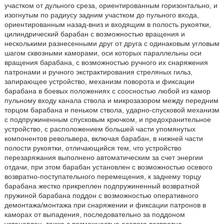
участком от дульного среза, ориентированным горизонтально, и
изогнутым по радиусу задним участком до пульного входа,
ориентированным назад-вниз и входящим в полость рукоятки,
цилиндрический барабан с возможностью вращения и
несколькими разнесенными друг от друга с одинаковым угловым
шагом сквозными каморами, оси которых параллельны оси
вращения барабана, с возможностью ручного их снаряжения
патронами и ручного экстрактирования стреляных гильз,
запирающее устройство, механизм поворота и фиксации
барабана в боевых положениях с соосностью любой из камор
пульному входу канала ствола и микрозазором между передним
торцом барабана и пеньком ствола, ударно-спусковой механизм
с подпружиненным спусковым крючком, и предохранительное
устройство, с расположением большей части упомянутых
компонентов револьвера, включая барабан, в нижней части
полости рукоятки, отличающийся тем, что устройство
перезаряжания выполнено автоматическим за счет энергии
отдачи, при этом барабан установлен с возможностью осевого
возвратно-поступательного перемещения, к заднему торцу
барабана жестко прикреплен подпружиненный возвратной
пружиной барабана поддон с возможностью оперативного
демонтажа/монтажа при снаряжении и фиксации патронов в
каморах от выпадения, последовательно за поддоном