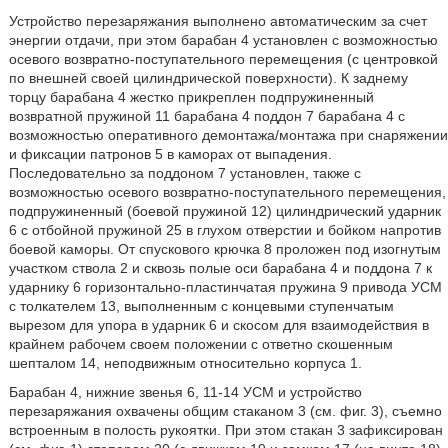
Устройство перезаряжания выполнено автоматическим за счет
энергии отдачи, при этом барабан 4 установлен с возможностью
осевого возвратно-поступательного перемещения (с центровкой
по внешней своей цилиндрической поверхности). К заднему
торцу барабана 4 жестко прикреплен подпружиненный
возвратной пружиной 11 барабана 4 поддон 7 барабана 4 с
возможностью оперативного демонтажа/монтажа при снаряжении
и фиксации патронов 5 в каморах от выпадения.
Последовательно за поддоном 7 установлен, также с
возможностью осевого возвратно-поступательного перемещения,
подпружиненный (боевой пружиной 12) цилиндрический ударник
6 с отбойной пружиной 25 в глухом отверстии и бойком напротив
боевой каморы. От спускового крючка 8 проложен под изогнутым
участком ствола 2 и сквозь полые оси барабана 4 и поддона 7 к
ударнику 6 горизонтально-пластинчатая пружина 9 привода УСМ
с толкателем 13, выполненным с концевыми ступенчатым
вырезом для упора в ударник 6 и скосом для взаимодействия в
крайнем рабочем своем положении с ответно скошенным
шепталом 14, неподвижным относительно корпуса 1.
Барабан 4, нижние звенья 6, 11-14 УСМ и устройство
перезаряжания охвачены общим стаканом 3 (см. фиг. 3), съемно
встроенным в полость рукоятки. При этом стакан 3 зафиксирован