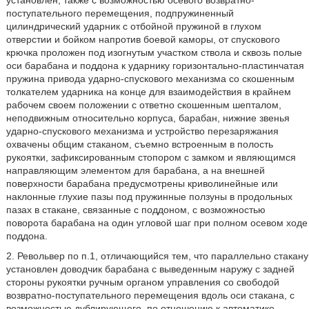
установлен, также с возможностью осевого возвратно-
поступательного перемещения, подпружиненный
цилиндрический ударник с отбойной пружиной в глухом
отверстии и бойком напротив боевой каморы, от спускового
крючка проложен под изогнутым участком ствола и сквозь полые
оси барабана и поддона к ударнику горизонтально-пластинчатая
пружина привода ударно-спускового механизма со скошенным
толкателем ударника на конце для взаимодействия в крайнем
рабочем своем положении с ответно скошенным шепталом,
неподвижным относительно корпуса, барабан, нижние звенья
ударно-спускового механизма и устройство перезаряжания
охвачены общим стаканом, съемно встроенным в полость
рукоятки, зафиксированным стопором с замком и являющимся
направляющим элементом для барабана, а на внешней
поверхности барабана предусмотрены криволинейные или
наклонные глухие пазы под пружинные ползуны в продольных
пазах в стакане, связанные с поддоном, с возможностью
поворота барабана на один угловой шаг при полном осевом ходе
поддона.
2. Револьвер по п.1, отличающийся тем, что параллельно стакану
установлен доводчик барабана с выведенным наружу с задней
стороны рукоятки ручным органом управления со свободой
возвратно-поступательного перемещения вдоль оси стакана, с
возможностью дублирующего, по отношению к автоматике,