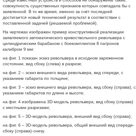
Среди известных устройств и способов не обнаружены такие,
совокупность существенных признаков которых совпадала бы с
заявленной. В то же время, именно за счёт последней
достигается новый технический результат в соответствии с
поставленной задачей (решаемой проблемой).
На чертежах изображен пример конструктивной реализации
заявляемого автоматического кривоствольного револьвера с
цилиндрическим барабаном с боекомплектом 8 патронов
калибром 9 мм:
на фиг. 1 показан эскиз револьвера в исходном заряженном
состоянии, вид сбоку (слева) в разрезе;
на фиг. 2 – эскиз внешнего вида револьвера, вид спереди, с
указанием габарита по толщине;
на фиг. 3 – эскиз внешнего вида револьвера, вид сбоку (справа), с
указанием габаритов по длине и высоте;
на фиг. 4 изображена 3D-модель револьвера, вид сбоку (справа)
с местными разрезами;
на фиг. 5 – 3D-модель револьвера, внешний вид сбоку (справа);
на фиг. 6 – 3D-модель револьвера, общий внешний вид спереди-
сбоку (справа)-снизу.