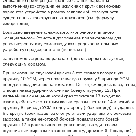
Описанные примеры (конкретные частные варианты
выполнения) конструкции не исключают других возможных
вариантов устройства в рамках заявляемой совокупности
существенных конструктивных признаков (см. формулу
изобретения).
Возможно введение флажкового, кнопочного или иного
«специального» (то есть в дополнение к характерному для
револьверов тугому самовзводу как предохранительному
устройству) предохранителя (не показан).
Заявляемое устройство работает (револьвером пользуются)
следующим образом.
При нажатии на спусковой крючок 8 тот, сжимая возвратную
пружину 10 УСМ, через пластинчатую пружину 9 привода УСМ
передает воздействие на толкатель 13. Тот, смещаясь назад-вниз,
отводит назад ударник 6, сжимая боевую пружину 12. При
дальнейшем смещении косой срез толкателя 13 входит во
взаимодействие с ответным косым срезом шептала 14 и, изгибая
пружину 9 привода УСМ в одну сторону (вбок-вперед), а ударник
6 в другую (вбок-назад, за счет установки ударника 6 с боковым
зазором, а также некоторой боковой податливости боевой
пружины 12 в радиальных направлениях, выходит своим
ступенчатым вырезом из зацепления с ударником 6. Последний,