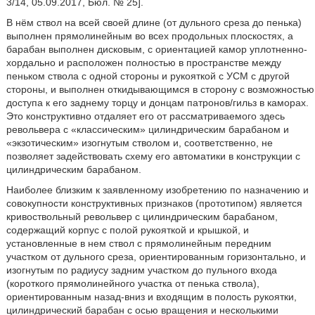
3/14, 05.09.2017, Бюл. № 25].
В нём ствол на всей своей длине (от дульного среза до пенька)
выполнен прямолинейным во всех продольных плоскостях, а
барабан выполнен дисковым, с ориентацией камор уплотненно-
хордально и расположен полностью в пространстве между
пеньком ствола с одной стороны и рукояткой с УСМ с другой
стороны, и выполнен откидывающимся в сторону с возможностью
доступа к его заднему торцу и донцам патронов/гильз в каморах.
Это конструктивно отдаляет его от рассматриваемого здесь
револьвера с «классическим» цилиндрическим барабаном и
«экзотическим» изогнутым стволом и, соответственно, не
позволяет задействовать схему его автоматики в конструкции с
цилиндрическим барабаном.
Наиболее близким к заявленному изобретению по назначению и
совокупности конструктивных признаков (прототипом) является
кривоствольный револьвер с цилиндрическим барабаном,
содержащий корпус с полой рукояткой и крышкой, и
установленные в нем ствол с прямолинейным передним
участком от дульного среза, ориентированным горизонтально, и
изогнутым по радиусу задним участком до пульного входа
(короткого прямолинейного участка от пенька ствола),
ориентированным назад-вниз и входящим в полость рукоятки,
цилиндрический барабан с осью вращения и несколькими