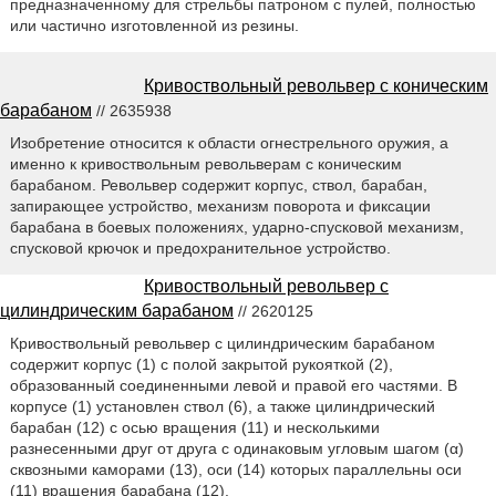
предназначенному для стрельбы патроном с пулей, полностью
или частично изготовленной из резины.
Кривоствольный револьвер с коническим
барабаном
// 2635938
Изобретение относится к области огнестрельного оружия, а
именно к кривоствольным револьверам с коническим
барабаном. Револьвер содержит корпус, ствол, барабан,
запирающее устройство, механизм поворота и фиксации
барабана в боевых положениях, ударно-спусковой механизм,
спусковой крючок и предохранительное устройство.
Кривоствольный револьвер с
цилиндрическим барабаном
// 2620125
Кривоствольный револьвер с цилиндрическим барабаном
содержит корпус (1) с полой закрытой рукояткой (2),
образованный соединенными левой и правой его частями. В
корпусе (1) установлен ствол (6), а также цилиндрический
барабан (12) с осью вращения (11) и несколькими
разнесенными друг от друга с одинаковым угловым шагом (α)
сквозными каморами (13), оси (14) которых параллельны оси
(11) вращения барабана (12).