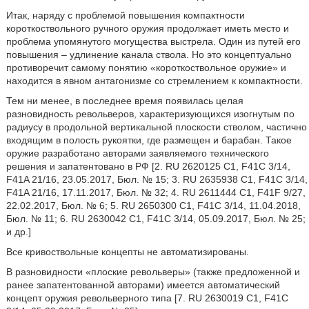
Итак, наряду с проблемой повышения компактности
короткоствольного ручного оружия продолжает иметь место и
проблема упомянутого могущества выстрела. Один из путей его
повышения – удлинение канала ствола. Но это концептуально
противоречит самому понятию «короткоствольное оружие» и
находится в явном антагонизме со стремлением к компактности.
Тем ни менее, в последнее время появилась целая
разновидность револьверов, характеризующихся изогнутым по
радиусу в продольной вертикальной плоскости стволом, частично
входящим в полость рукоятки, где размещен и барабан. Такое
оружие разработано авторами заявляемого технического
решения и запатентовано в РФ [2. RU 2620125 С1, F41C 3/14,
F41A 21/16, 23.05.2017, Бюл. № 15; 3. RU 2635938 С1, F41C 3/14,
F41A 21/16, 17.11.2017, Бюл. № 32; 4. RU 2611444 С1, F41F 9/27,
22.02.2017, Бюл. № 6; 5. RU 2650300 С1, F41C 3/14, 11.04.2018,
Бюл. № 11; 6. RU 2630042 С1, F41C 3/14, 05.09.2017, Бюл. № 25;
и др.]
Все кривоствольные концепты не автоматизированы.
В разновидности «плоские револьверы» (также предложенной и
ранее запатентованной авторами) имеется автоматический
концепт оружия револьверного типа [7. RU 2630019 С1, F41C