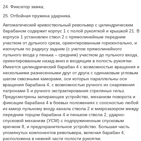
24. Фиксатор замка;
25. Отбойная пружина ударника.
Автоматический кривоствольный револьвер с цилиндрическим
барабаном содержит корпус 1 с полой рукояткой и крышкой 21. В
корпусе 1 установлен ствол 2 с прямолинейным передним
участком от дульного среза, ориентированным горизонтально, и
изогнутым по радиусу задним (с учетом прямолинейного
пульного входа у пенька – средним) участком до пульного входа,
ориентированным назад-вниз и входящим в полость рукоятки.
Имеется цилиндрический барабан 4 с возможностью вращения и
несколькими разнесенными друг от друга с одинаковым угловым
шагом сквозными каморами, оси которых параллельны оси
вращения барабана 4, с возможностью ручного их снаряжения
патронами 5 и ручного экстрактирования стреляных гильз.
Предусмотрены запирающее устройство, механизм поворота и
фиксации барабана 4 в боевых положениях с соосностью любой
из камор пульному входу канала ствола 2 и микрозазором между
передним торцом барабана 4 и пеньком ствола 2, ударно-
спусковой механизм (УСМ) с подпружиненным спусковым
крючком 8, и предохранительное устройство. Большая часть
упомянутых компонентов револьвера, включая барабан 4,
расположена в нижней части полости рукоятки.