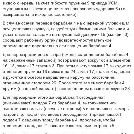
в свою очередь, за счет гибкости пружины 9 привода УСМ,
ступенчатым вырезом цепляет за поверхность ударника 6 (т.е.
возвращается в исходное состояние).
В случае осечки перевод барабана 4 на очередной угловой шаг
осуществляют вручную, воздействуя обжимающими большим и
указательным пальцами на пружинный доводчик 15 (см. фиг. 3):
сообщают рабочему органу возвратно-поступательное
перемещение параллельно оси вращения барабана 4.
Для перезарядки револьвера (смены «стреляного» барабана 4
на снаряженный запасной) поворачивают, вокруг оси элементов
16, 18, замок 17 стакана 3. При этом выступ замка 17 выходит из
отверстия пружины 16 фиксатора 24 замка 17, стакан 3 сдвигают
в рукоятке в осевом направлении наружу на расстояние,
ограниченное стопором 20. После этого заменяют барабан 4
другим (основной вариант) с совмещением пазов и ползунов 23.
Для перезарядки этого же барабана 4 отсоединяют
(вывинчивают) поддон 7 от барабана 4, вытряхивают или
выталкивают гильзы (осечные патроны) 5 и вставляют в каморы
патроны 5, после чего вновь присоединяют (привинчивают)
поддон 7 к заднему торцу барабана 4, проследив, чтобы
отверстия в поддоне 7 совпали с капсюлями патронов 5.