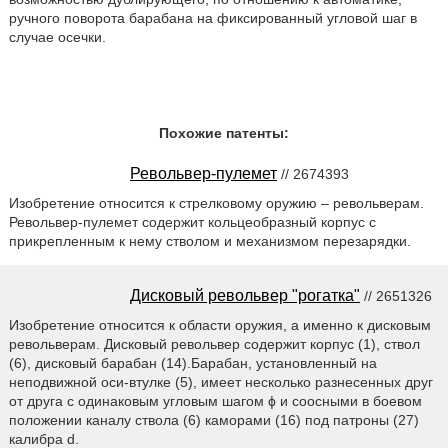
ручного поворота барабана на фиксированный угловой шаг в
случае осечки.
Похожие патенты:
Револьвер-пулемет
// 2674393
Изобретение относится к стрелковому оружию – револьверам.
Револьвер-пулемет содержит кольцеобразный корпус с
прикрепленным к нему стволом и механизмом перезарядки.
Дисковый револьвер "рогатка"
// 2651326
Изобретение относится к области оружия, а именно к дисковым
револьверам. Дисковый револьвер содержит корпус (1), ствол
(6), дисковый барабан (14).Барабан, установленный на
неподвижной оси-втулке (5), имеет несколько разнесенных друг
от друга с одинаковым угловым шагом ϕ и соосными в боевом
положении каналу ствола (6) каморами (16) под патроны (27)
калибра d.