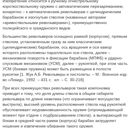
Изобретение относится к ручному огнестрельному
короткоствольному оружию с автоматическим перезаряжанием,
конкретно – к автоматическим револьверам с цилиндрическим
барабаном и изогнутым стволом (названных авторами
«кривоствольными револьверами»), преимущественно
полицейского и гражданского видов.
Большинство револьверов оснащено рамкой (корпусом), прямым
стволом, установленным сразу за ним классическим
(цилиндрическим) барабаном, ось вращения и оси камор
которого расположены параллельно оси ствола, далее –
механизмом поворота и фиксации барабана (МПФБ) и ударно-
спусковым механизмом (УСМ), далее – рукояткой, при этом часть
УСМ (боевая пружина) может быть размещена в полости
рукоятки [1. Жук А.Б. Револьверы и пистолеты. – М.: Военное изд-
во «Локид», 1992. – 431 с.: ил. – С. 30-218].
При всех преимуществах револьверов такая компоновка
приводит к тому, что доля длины ствола в общем габарите
револьвера по длине невелика (что ограничивает могущество
выстрела), высокий уровень расположения ствола над рукояткой
обусловливает неуравновешенность оружия (опрокидывающий
момент при отдаче с подбрасыванием ствола), а выпирающий по
бокам в средней части рамки (корпуса) барабан затрудняет
ношение и извлечение-убирание такого оружия.