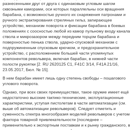
разнесенными друг от друга с одинаковым угловым шагом
сквозными каморами, оси которых параллельны оси вращения
барабана, с возможностью ручного их снаряжения патронами и
ручного экстрактирования стреляных гильз, запирающее
устройство, механизм поворота и фиксации барабана в боевых
положениях с соосностью любой из камор пульному входу канала
ствола и микрозазором между передним торцом барабана и
поверхностью пенька ствола, ударно-спусковой механизм с
подпружиненным спусковым крючком, и предохранительное
устройство, с расположением большей части упомянутых
компонентов револьвера, включая барабан, в нижней части
полости рукоятки [2. RU 2620125 С1, F41C 3/14, F41A 21/16,
23.05.2017, Бюл. № 15].
В нем барабан имеет лишь одну степень свободы – пошагового
углового поворота.
Однако, при всех своих преимуществах, такое оружие имеет ещё
недостаточно высокие тактико-технические, эксплуатационные
характеристики, уступая пистолетам в части автоматизации (см.
выше об автоматизации револьверов). Следует отметить и
суженность спектра многообразия моделей револьверов с учетом
фактора товарной привлекательности (последнее –
применительно к экспортным поставкам и к рынку гражданского, в