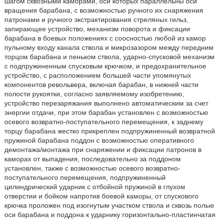
шагом сквозными каморами, оси которых параллельны оси
вращения барабана, с возможностью ручного их снаряжения
патронами и ручного экстрактирования стреляных гильз,
запирающее устройство, механизм поворота и фиксации
барабана в боевых положениях с соосностью любой из камор
пульному входу канала ствола и микрозазором между передним
торцом барабана и пеньком ствола, ударно-спусковой механизм
с подпружиненным спусковым крючком, и предохранительное
устройство, с расположением большей части упомянутых
компонентов револьвера, включая барабан, в нижней части
полости рукоятки, согласно заявляемому изобретению,
устройство перезаряжания выполнено автоматическим за счет
энергии отдачи, при этом барабан установлен с возможностью
осевого возвратно-поступательного перемещения, к заднему
торцу барабана жестко прикреплен подпружиненный возвратной
пружиной барабана поддон с возможностью оперативного
демонтажа/монтажа при снаряжении и фиксации патронов в
каморах от выпадения, последовательно за поддоном
установлен, также с возможностью осевого возвратно-
поступательного перемещения, подпружиненный
цилиндрический ударник с отбойной пружиной в глухом
отверстии и бойком напротив боевой каморы, от спускового
крючка проложен под изогнутым участком ствола и сквозь полые
оси барабана и поддона к ударнику горизонтально-пластинчатая