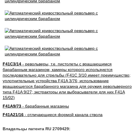
F41C3/14
- револьверы, т.е. пистолеты с вращающимся
барабанным магазином, камеры которого используются
последовательно для стрельбы (F41C 3/10 имеет преимущество;
уплотнительные устройства F41A 3/76; использование
вращающегося барабанного магазина для оружия револьверного
типа F41A 9/27; экстракторы или выбрасыватели для них F41A
15/02)
F41A9/73
- барабанные магазины
F41A21/16
- отличающиеся формой канала ствола
Владельцы патента RU 2709429: