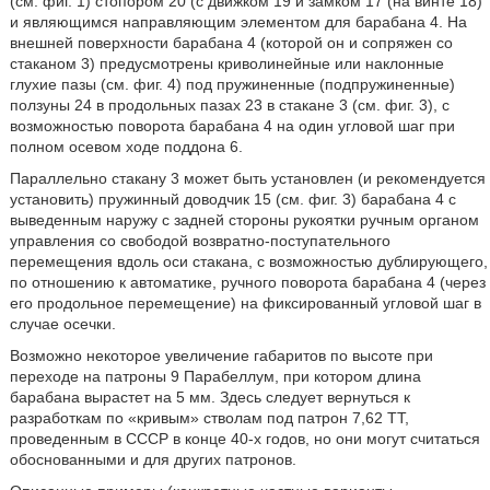
(см. фиг. 1) стопором 20 (с движком 19 и замком 17 (на винте 18)
и являющимся направляющим элементом для барабана 4. На
внешней поверхности барабана 4 (которой он и сопряжен со
стаканом 3) предусмотрены криволинейные или наклонные
глухие пазы (см. фиг. 4) под пружиненные (подпружиненные)
ползуны 24 в продольных пазах 23 в стакане 3 (см. фиг. 3), с
возможностью поворота барабана 4 на один угловой шаг при
полном осевом ходе поддона 6.
Параллельно стакану 3 может быть установлен (и рекомендуется
установить) пружинный доводчик 15 (см. фиг. 3) барабана 4 с
выведенным наружу с задней стороны рукоятки ручным органом
управления со свободой возвратно-поступательного
перемещения вдоль оси стакана, с возможностью дублирующего,
по отношению к автоматике, ручного поворота барабана 4 (через
его продольное перемещение) на фиксированный угловой шаг в
случае осечки.
Возможно некоторое увеличение габаритов по высоте при
переходе на патроны 9 Парабеллум, при котором длина
барабана вырастет на 5 мм. Здесь следует вернуться к
разработкам по «кривым» стволам под патрон 7,62 ТТ,
проведенным в СССР в конце 40-х годов, но они могут считаться
обоснованными и для других патронов.