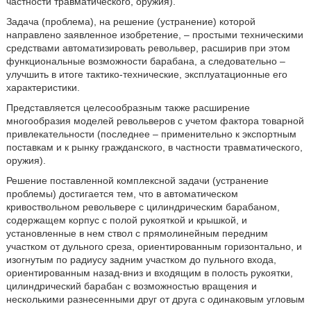
частности травматического, оружия).
Задача (проблема), на решение (устранение) которой
направлено заявленное изобретение, – простыми техническими
средствами автоматизировать револьвер, расширив при этом
функциональные возможности барабана, а следовательно –
улучшить в итоге тактико-технические, эксплуатационные его
характеристики.
Представляется целесообразным также расширение
многообразия моделей револьверов с учетом фактора товарной
привлекательности (последнее – применительно к экспортным
поставкам и к рынку гражданского, в частности травматического,
оружия).
Решение поставленной комплексной задачи (устранение
проблемы) достигается тем, что в автоматическом
кривоствольном револьвере с цилиндрическим барабаном,
содержащем корпус с полой рукояткой и крышкой, и
установленные в нем ствол с прямолинейным передним
участком от дульного среза, ориентированным горизонтально, и
изогнутым по радиусу задним участком до пульного входа,
ориентированным назад-вниз и входящим в полость рукоятки,
цилиндрический барабан с возможностью вращения и
несколькими разнесенными друг от друга с одинаковым угловым