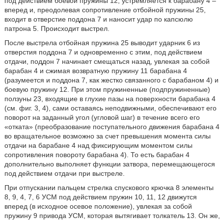
под действием боевой пружины 12, устремляется к барабану 4 –
вперед и, преодолевая сопротивление отбойной пружины 25,
входит в отверстие поддона 7 и наносит удар по капсюлю
патрона 5. Происходит выстрел.
После выстрела отбойная пружина 25 выводит ударник 6 из
отверстия поддона 7 и одновременно с этим, под действием
отдачи, поддон 7 начинает смещаться назад, увлекая за собой
барабан 4 и сжимая возвратную пружину 11 барабана 4
(разумеется и поддона 7, как жестко связанного с барабаном 4) и
боевую пружину 12. При этом пружиненные (подпружиненные)
ползуны 23, входящие в глухие пазы на поверхности барабана 4
(см. фиг. 3, 4), сами оставаясь неподвижными, обеспечивают его
поворот на заданный угол (угловой шаг) в течение всего его
«отката» (преобразование поступательного движения барабана 4
во вращательное возможно за счет превышения момента силы
отдачи на барабане 4 над фиксирующим моментом силы
сопротивления повороту барабана 4). То есть барабан 4
дополнительно выполняет функции затвора, перемещающегося
под действием отдачи при выстреле.
При отпускании пальцем стрелка спускового крючка 8 элементы
8, 9, 4, 7, 6 УСМ под действием пружин 10, 11, 12 движутся
вперед (в исходное осевое положение), увлекая за собой
пружину 9 привода УСМ, которая вытягивает толкатель 13. Он же,