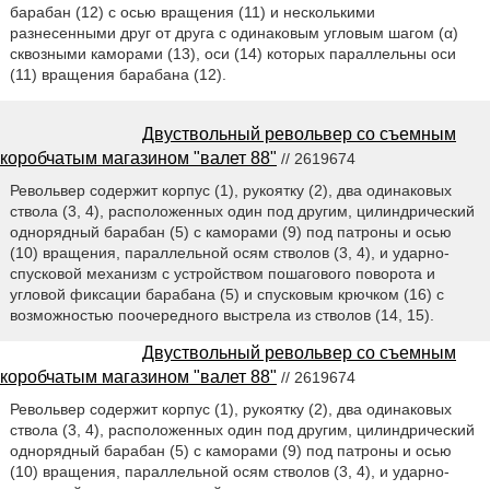
барабан (12) с осью вращения (11) и несколькими
разнесенными друг от друга с одинаковым угловым шагом (α)
сквозными каморами (13), оси (14) которых параллельны оси
(11) вращения барабана (12).
Двуствольный револьвер со съемным
коробчатым магазином "валет 88"
// 2619674
Револьвер содержит корпус (1), рукоятку (2), два одинаковых
ствола (3, 4), расположенных один под другим, цилиндрический
однорядный барабан (5) с каморами (9) под патроны и осью
(10) вращения, параллельной осям стволов (3, 4), и ударно-
спусковой механизм с устройством пошагового поворота и
угловой фиксации барабана (5) и спусковым крючком (16) с
возможностью поочередного выстрела из стволов (14, 15).
Двуствольный револьвер со съемным
коробчатым магазином "валет 88"
// 2619674
Револьвер содержит корпус (1), рукоятку (2), два одинаковых
ствола (3, 4), расположенных один под другим, цилиндрический
однорядный барабан (5) с каморами (9) под патроны и осью
(10) вращения, параллельной осям стволов (3, 4), и ударно-