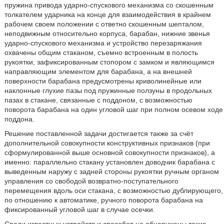
пружина привода ударно-спускового механизма со скошенным
толкателем ударника на конце для взаимодействия в крайнем
рабочем своем положении с ответно скошенным шепталом,
неподвижным относительно корпуса, барабан, нижние звенья
ударно-спускового механизма и устройство перезаряжания
охвачены общим стаканом, съемно встроенным в полость
рукоятки, зафиксированным стопором с замком и являющимся
направляющим элементом для барабана, а на внешней
поверхности барабана предусмотрены криволинейные или
наклонные глухие пазы под пружинные ползуны в продольных
пазах в стакане, связанные с поддоном, с возможностью
поворота барабана на один угловой шаг при полном осевом ходе
поддона.
Решение поставленной задачи достигается также за счёт
дополнительной совокупности конструктивных признаков (при
сформулированной выше основной совокупности признаков), а
именно: параллельно стакану установлен доводчик барабана с
выведенным наружу с задней стороны рукоятки ручным органом
управления со свободой возвратно-поступательного
перемещения вдоль оси стакана, с возможностью дублирующего,
по отношению к автоматике, ручного поворота барабана на
фиксированный угловой шаг в случае осечки.