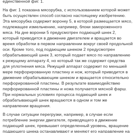
единственной фиг. 1.
На фиг. 1 показана мясорубка, с использованием которой может
быть осуществлен способ согласно настоящему изобретению.
Эта мясорубка содержит воронку 5, в которой размещается мясо,
подлежащее измельчению, например, блоки замороженного
мяса. На дне воронки 5 предусмотрен подающий шнек 2,
который приводится в движение двигателем и вращается во
время обработки в первом направлении вокруг своей продольной
оси. Кроме того, под подающим шнеком 2 предусмотрен
обрабатывающий шнек 3, который подает мясо по направлению
к режущему аппарату 4, но который так же содержит средства
для уплотнения мяса. Режущий аппарат содержит по меньшей
мере перфорированную пластину и нож, который приводится в
движение обрабатывающим шнеком и вращается относительно
перфорированной пластины. В результате взаимодействию
перфорированной пластины и ножа получается мясной фарш.
При нормальных условиях процесса подающий шнек и
обрабатывающий шнек вращаются в одном и том же
направлении вращения.
В случае ситуации перегрузки, например, в случае если
потребление энергии двигателя, приводящего в движение
подающий шнек, превышает определенный уровень, вращение
подающего шнека останавливают и меняют его направление на