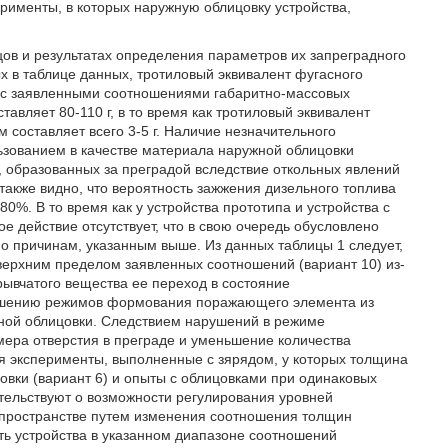
рименты, в которых наружную облицовку устройства,
ов и результатах определения параметров их запреградного
ых в таблице данных, тротиловый эквивалент фугасного
в с заявленными соотношениями габаритно-массовых
авляет 80-110 г, в то время как тротиловый эквивалент
 составляет всего 3-5 г. Наличие незначительного
льзованием в качестве материала наружной облицовки
, образованных за преградой вследствие откольных явлений
акже видно, что вероятность зажжения дизельного топлива
0%. В то время как у устройства прототипа и устройства с
ое действие отсутствует, что в свою очередь обусловлено
по причинам, указанным выше. Из данных таблицы 1 следует,
верхним пределом заявленных соотношений (вариант 10) из-
рывчатого вещества ее переход в состояние
арушению режимов формования поражающего элемента из
ужной облицовки. Следствием нарушений в режиме
ра отверстия в преграде и уменьшение количества
мя эксперименты, выполненные с зярядом, у которых толщина
овки (вариант 6) и опыты с облицовками при одинаковых
етельствуют о возможности регулирования уровней
м пространстве путем изменения соотношения толщин
ть устройства в указанном диапазоне соотношений