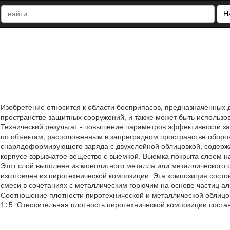
Н
Изобретение относится к области боеприпасов, предназначенных
пространстве защитных сооружений, и также может быть использо
Технический результат - повышение параметров эффективности за
по объектам, расположенным в запреградном пространстве оборо
снарядоформирующего заряда с двухслойной облицовкой, содержа
корпусе взрывчатое вещество с выемкой. Выемка покрыта слоем н
Этот слой выполнен из монолитного металла или металлического
изготовлен из пиротехнической композиции. Эта композиция состо
смеси в сочетаниях с металлическим горючим на основе частиц а
Соотношение плотности пиротехнической и металлической облицов
1÷5. Относительная плотность пиротехнической композиции составляе