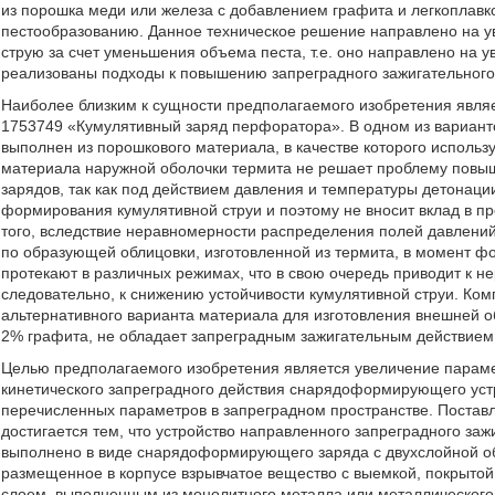
из порошка меди или железа с добавлением графита и легкоплав
пестообразованию. Данное техническое решение направлено на у
струю за счет уменьшения объема песта, т.е. оно направлено на у
реализованы подходы к повышению запреградного зажигательного 
Наиболее близким к сущности предполагаемого изобретения являе
1753749 «Кумулятивный заряд перфоратора». В одном из вариант
выполнен из порошкового материала, в качестве которого исполь
материала наружной оболочки термита не решает проблему повы
зарядов, так как под действием давления и температуры детонаци
формирования кумулятивной струи и поэтому не вносит вклад в п
того, вследствие неравномерности распределения полей давлени
по образующей облицовки, изготовленной из термита, в момент ф
протекают в различных режимах, что в свою очередь приводит к н
следовательно, к снижению устойчивости кумулятивной струи. Комп
альтернативного варианта материала для изготовления внешней о
2% графита, не обладает запреградным зажигательным действием, 
Целью предполагаемого изобретения является увеличение параме
кинетического запреградного действия снарядоформирующего уст
перечисленных параметров в запреградном пространстве. Постав
достигается тем, что устройство направленного запреградного заж
выполнено в виде снарядоформирующего заряда с двухслойной об
размещенное в корпусе взрывчатое вещество с выемкой, покрытой
слоем, выполненным из монолитного металла или металлического