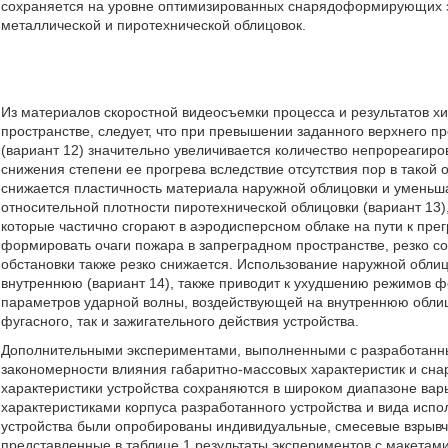
сохраняется на уровне оптимизированных снарядоформирующих з
металлической и пиротехнической облицовок.
Из материалов скоростной видеосъемки процесса и результатов х
пространстве, следует, что при превышении заданного верхнего п
(вариант 12) значительно увеличивается количество непрореагир
снижения степени ее прогрева вследствие отсутствия пор в такой 
снижается пластичность материала наружной облицовки и уменьш
относительной плотности пиротехнической облицовки (вариант 13)
которые частично сгорают в аэродисперсном облаке на пути к пре
формировать очаги пожара в запреградном пространстве, резко 
обстановки также резко снижается. Использование наружной обли
внутреннюю (вариант 14), также приводит к ухудшению режимов ф
параметров ударной волны, воздействующей на внутреннюю облицов
фугасного, так и зажигательного действия устройства.
Дополнительными экспериментами, выполненными с разработанны
закономерности влияния габаритно-массовых характеристик и сн
характеристики устройства сохраняются в широком диапазоне ва
характеристиками корпуса разработанного устройства и вида испол
устройства были опробированы индивидуальные, смесевые взрывч
представленные в таблице 1 результаты экспериментов с макетам