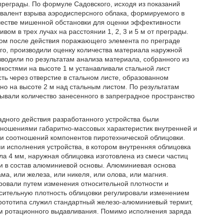
 преграды. По формуле Садовского, исходя из показаний
ивалент взрыва аэродисперсного облака, формируемого в
честве мишенной обстановки для оценки эффективности
ом в трех лучах на расстоянии 1, 2, 3 и 5 м от преграды.
вом после действия поражающего элемента по преграде
го, производили оценку количества материала наружной
зводили по результатам анализа материала, собранного из
костями на высоте 1 м устанавливали стальной лист
ть через отверстие в стальном листе, образованном
о на высоте 2 м над стальным листом. По результатам
тывали количество занесенного в запреградное пространство
дного действия разработанного устройства были
отношениями габаритно-массовых характеристик внутренней и
ми соотношений компонентов пиротехнической облицовки.
 исполнения устройства, в котором внутренняя облицовка
а 4 мм, наружная облицовка изготовлена из смеси частиц
и в состав алюминиевой основы. Алюминиевая основа
а, или железа, или никеля, или олова, или магния.
ровали путем изменения относительной плотности и
сительную плотность облицовки регулировали изменением
рототипа служил стандартный железо-алюминиевый термит,
ом ротационного выдавливания. Помимо исполнения заряда