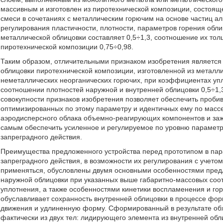
массивным и изготовлен из пиротехнической композиции, состоящ
смеси в сочетаниях с металлическим горючим на основе частиц а
регулирования пластичности, плотности, параметров горения обл
металлической облицовки составляет 0,5÷1,3, соотношение их тол
пиротехнической композиции 0,75÷0,98.
Таким образом, отличительными признаком изобретения является 
облицовки пиротехнической композиции, изготовленной из металл
неметаллических неорганических горючих, при коэффициентах упл
соотношении плотностей наружной и внутренней облицовки 0,5÷1,
совокупности признаков изобретения позволяет обеспечить пробив
оптимизированных по этому параметру и идентичных ему по массе,
аэродисперсного облака объемно-реагирующих компонентов и зажи
самым обеспечить усиленное и регулируемое по уровню параметр
запреградного действия.
Преимущества предложенного устройства перед прототипом в пара
запреградного действия, в возможности их регулирования с учетом
применяться, обусловлены двумя основными особенностями пред
наружной облицовки при указанных выше габаритно-массовых соо
уплотнения, а также особенностями кинетики воспламенения и го
обуславливает сохранность внутренней облицовки в процессе фор
движения и удлиненную форму. Сформированный в результате об
фактически из двух тел: лидирующего элемента из внутренней обл