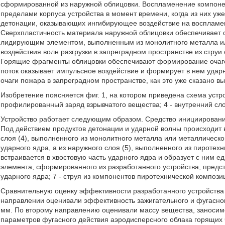
сформированной из наружной облицовки. Воспламенение компонен
пределами корпуса устройства в момент времени, когда из них уж
детонации, оказывающих ингибирующее воздействие на восплам
Сверхпластичность материала наружной облицовки обеспечивает с
лидирующим элементом, выполненным из монолитного металла ил
воздействия волн разгрузки в запреградном пространстве из стру
Горящие фрагменты облицовки обеспечивают формирование очагов
поток оказывает импульсное воздействие и формирует в нем удар
очаги пожара в запреградном пространстве, как это уже сказано вы
Изобретение поясняется фиг. 1, на котором приведена схема устройс
профилированный заряд взрывчатого вещества; 4 - внутренний сло
Устройство работает следующим образом. Средство инициирования
Под действием продуктов детонации и ударной волны происходит 
слоя (4), выполненного из монолитного металла или металлическ
ударного ядра, а из наружного слоя (5), выполненного из пиротех
встраивается в хвостовую часть ударного ядра и образует с ним
элемента, сформированного из разработанного устройства, предст
ударного ядра; 7 - струя из компонентов пиротехнической компози
Сравнительную оценку эффективности разработанного устройства 
направлении оценивали эффективность зажигательного и фугасног
мм. По второму направлению оценивали массу вещества, заносимо
параметров фугасного действия аэродисперсного облака горящих ч