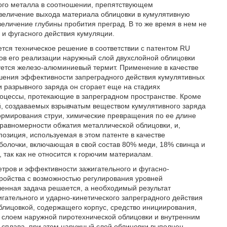
кого металла в соотношении, препятствующем
величение выхода материала облицовки в кумулятивную
величение глубины пробития преград. В то же время в нем не
и фугасного действия кумуляции.
тся техническое решение в соответствии с патентом RU
ов его реализации наружный слой двухслойной облицовки
зуется железо-алюминиевый термит. Применение в качестве
шения эффективности запреградного действия кумулятивных
и разрывного заряда он сгорает еще на стадиях
роцессы, протекающие в запреградном пространстве. Кроме
й, создаваемых взрывчатым веществом кумулятивного заряда
ормирования струи, химические превращения по ее длине
еравномерности обжатия металлической облицовки, и,
озиция, используемая в этом патенте в качестве
болочки, включающая в свой состав 80% меди, 18% свинца и
так как не относится к горючим материалам.
тров и эффективности зажигательного и фугасно-
ройства с возможностью регулирования уровней
ленная задача решается, а необходимый результат
игательного и ударно-кинетического запреградного действия
лицовкой, содержащего корпус, средство инициирования,
 слоем наружной пиротехнической облицовки и внутренним
 сплава, при этом наружный слой облицовки выполнен