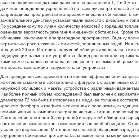
пьезоэлектрические датчики давления на расстоянии 1, 2 и 3 м от
датчиков определяли усредненный по всем лучам тротиловый экв
запреградном пространстве материалом внешней облицовки. В ка
зажигательного действия устанавливали емкости с дизельным топлив
По усредненному по лучам количеству емкостей с горящим топли
оценивали вероятность зажигания мишенной обстановки. Кроме то
облицовки, заносимого в запреградное пространство. Оценку прои
вертикально расположенных емкостей, заполненных водой. Над ем
толщиной 20 мм. Материал наружной облицовки заносился в емкос
лидирующим элементом устройства. Заряд располагали вертикальн
химического анализа вещества, извлеченного из емкостей, рассчи
материала композиции наружного слоя устройства.
Для проведения экспериментов по оценке эффективности запрегра
изготовлены макеты в соответствии с фигурой 1 с различными со
наружной облицовок и макеты устройства с различными варианта
Наиболее полный объем исследований был выполнен с вариантами
диаметром 72 мм была изготовлена из меди, ее толщина составлял
красного фосфора и графита в сочетании с порошками, входящим
помимо частиц алюминия содержала частицы титана, или вольфрам
Соотношение плотностей внутренней и наружной облицовки варьи
соотношения компонентов в композиции внешней облицовки. Отно
усилия ее формования. Материалом внешней облицовки заряда п
внутренняя облицовка прототипа была выполнена из меди метод