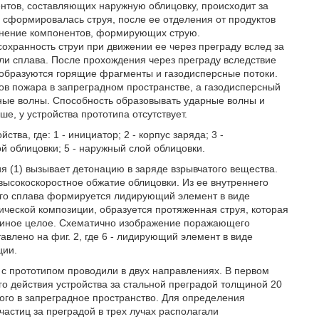
тов, составляющих наружную облицовку, происходит за
е сформировалась струя, после ее отделения от продуктов
енение компонентов, формирующих струю.
охранность струи при движении ее через преграду вслед за
и сплава. После прохождения через преграду вследствие
и образуются горящие фрагменты и газодисперсные потоки.
 пожара в запреградном пространстве, а газодисперсный
ные волны. Способность образовывать ударные волны и
ше, у устройства прототипа отсутствует.
тва, где: 1 - инициатор; 2 - корпус заряда; 3 -
й облицовки; 5 - наружный слой облицовки.
 (1) вызывает детонацию в заряде взрывчатого вещества.
высокоскоростное обжатие облицовки. Из ее внутреннего
ого сплава формируется лидирующий элемент в виде
нической композиции, образуется протяженная струя, которая
 единое целое. Схематично изображение поражающего
авлено на фиг. 2, где 6 - лидирующий элемент в виде
ции.
с прототипом проводили в двух направлениях. В первом
о действия устройства за стальной преградой толщиной 20
го в запреградное пространство. Для определения
астиц за преградой в трех лучах располагали