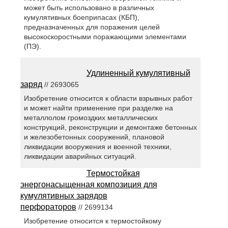
может быть использовано в различных
кумулятивных боеприпасах (КБП),
предназначенных для поражения целей
высокоскоростными поражающими элементами
(ПЭ).
Удлиненный кумулятивный
заряд
// 2693065
Изобретение относится к области взрывных работ
и может найти применение при разделке на
металлолом громоздких металлических
конструкций, реконструкции и демонтаже бетонных
и железобетонных сооружений, плановой
ликвидации вооружения и военной техники,
ликвидации аварийных ситуаций.
Термостойкая
энергонасыщенная композиция для
кумулятивных зарядов
перфораторов
// 2699134
Изобретение относится к термостойкому