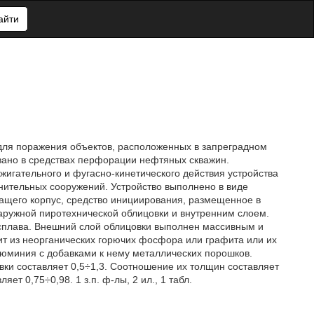
айти
 для поражения объектов, расположенных в запреградном
вано в средствах перфорации нефтяных скважин.
жигательного и фугасно-кинетического действия устройства
нительных сооружений. Устройство выполнено в виде
щего корпус, средство инициирования, размещенное в
аружной пиротехнической облицовки и внутренним слоем.
 сплава. Внешний слой облицовки выполнен массивным и
ит из неорганических горючих фосфора или графита или их
люминия с добавками к нему металлических порошков.
ки составляет 0,5÷1,3. Соотношение их толщин составляет
т 0,75÷0,98. 1 з.п. ф-лы, 2 ил., 1 табл.