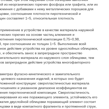
ей из неорганических горючих фосфора или графита, или их
люминия с добавками к нему металлических порошков для
ицовки, соотношение плотности пиротехнической и
щин составляет 1÷5, относительная плотность
применение в устройстве в качестве материала наружной
ических горючих на основе частиц алюминия и
отнения пиротехнической композиции 0,75÷0,98,
3, при соотношении их толщин 1÷5. Выполнение всей
ное действие устройства на уровне однослойных облицовок,
 и обеспечить занос в запреградное пространство
гательного материала из наружного слоя облицовки, тем
ов запреградное действие устройства многофакторного
метрах фугасно-кинетического и зажигательного
 целевого назначения изделий, в которых оно будет
ложенной конструкции: сверхпластичностью материала
тношениях и указанном диапазоне коэффициентов ее
рения пиротехнической композиции. Сверхпластичность
мирования из нее поражающего элемента, устойчивость его
жатия двуслойной облицовки поражающий элемент состоит
ицовки в виде компактного фрагмента и протяженной струи,