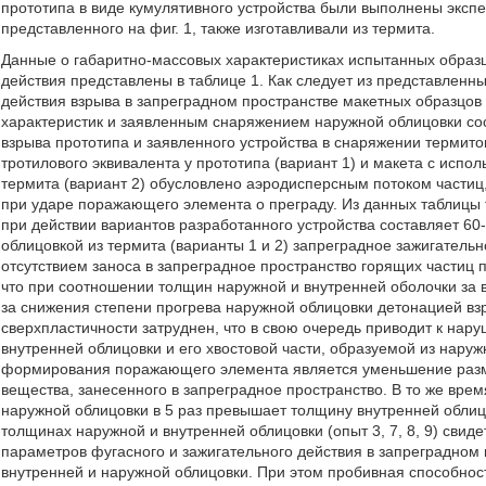
прототипа в виде кумулятивного устройства были выполнены экспе
представленного на фиг. 1, также изготавливали из термита.
Данные о габаритно-массовых характеристиках испытанных образц
действия представлены в таблице 1. Как следует из представленн
действия взрыва в запреградном пространстве макетных образцо
характеристик и заявленным снаряжением наружной облицовки сост
взрыва прототипа и заявленного устройства в снаряжении термитом
тротилового эквивалента у прототипа (вариант 1) и макета с испо
термита (вариант 2) обусловлено аэродисперсным потоком частиц
при ударе поражающего элемента о преграду. Из данных таблицы т
при действии вариантов разработанного устройства составляет 60-8
облицовкой из термита (варианты 1 и 2) запреградное зажигательн
отсутствием заноса в запреградное пространство горящих частиц 
что при соотношении толщин наружной и внутренней оболочки за 
за снижения степени прогрева наружной облицовки детонацией вз
сверхпластичности затруднен, что в свою очередь приводит к н
внутренней облицовки и его хвостовой части, образуемой из нар
формирования поражающего элемента является уменьшение разме
вещества, занесенного в запреградное пространство. В то же вре
наружной облицовки в 5 раз превышает толщину внутренней облиц
толщинах наружной и внутренней облицовки (опыт 3, 7, 8, 9) свид
параметров фугасного и зажигательного действия в запреградно
внутренней и наружной облицовки. При этом пробивная способнос