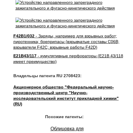
F42B1/032
- Заряды, например для взрывных работ;
пиротехника; боеприпасы (взрывчатые составы C06B;
взрыватели F42C; взрывные работы F42D)
E21B43/117
- кумулятивные перфораторы (E21B 43/118
имеет преимущество)
Владельцы патента RU 2708423:
Акционерное общество "Федеральный научно-
производственный центр "Научно-
исследовательский институт прикладной химии"
(RU)
Похожие патенты:
Облицовка для