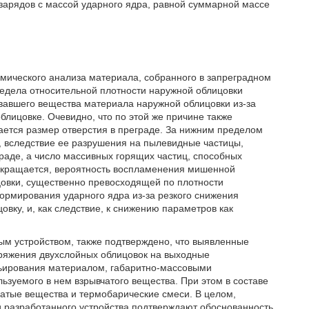
арядов с массой ударного ядра, равной суммарной массе
имического анализа материала, собранного в запреградном
редела относительной плотности наружной облицовки
овавшего вещества материала наружной облицовки из-за
облицовке. Очевидно, что по этой же причине также
ается размер отверстия в преграде. За нижним пределом
, вследствие ее разрушения на пылевидные частицы,
граде, а число массивных горящих частиц, способных
сокращается, вероятность воспламенения мишенной
цовки, существенно превосходящей по плотности
ормирования ударного ядра из-за резкого снижения
ку, и, как следствие, к снижению параметров как
м устройством, также подтверждено, что выявленные
аряжения двухслойных облицовок на выходные
рьирования материалом, габаритно-массовыми
ьзуемого в нем взрывчатого вещества. При этом в составе
атые вещества и термобарические смеси. В целом,
и разработанного устройства подтверждают обоснованность