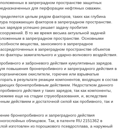
асположенных в запреградном пространстве защитных
 предназначенных для перфорации нефтяных скважин.
пределяется целым рядом факторов, таких как глубина
атура поражающих факторов в запреградном пространстве.
х зарядов успешно решает задачу пробития
ооружений. В то же время весьма актуальной задачей
положенным в запреградном пространстве. Основными
особности вещества, заносимого в запреградное
ассредоточенных в запреградном пространстве объектов
х факторы зажигательного и ударно-волнового воздействия.
робивного и заброневого действия кумулятивных зарядов.
для повышения бронепробивного и запреградного действия в
еорганические окислители, горючие или взрывчатые
сгорать в результате реакции компонентов, входящих в состав
адающих бронепробивным действием. Недостатком данного
обивного действия у таких зарядов, так как компоненты,
режиме еще на стадии струеобразования, и, вследствие
ным действием и достаточной силой как пробивного, так и
ение бронепробивного и запреградного действия
многослойных облицовок. Так, в патенте RU 2151362 в
слой изготовлен из порошкового псевдосплава, а наружный