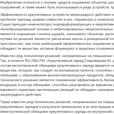
Изобретение относится к технике средств поражения объектов, р
сооружений, и также может быть использовано в ряде устройств,
Эффективность кумулятивных устройств запреградного действия о
пробития преград, размер отверстия в них, параметры и номенкл
Существующая номенклатура снарядоформирующих и кумулятивны
легкобронированной техники и небронированных оборонительных с
является повышение степени ущерба, наносимого объектам, рас
путями ее решения являются увеличение массы и реакционной сп
пространство, при этом наибольшей эффективностью поражения р
обладают те вещества, которые формируют в защитных сооружения
Известен ряд технических решений, направленных на повышение п
Так, в патенте RU 2461791 «Кумулятивный заряд Староверова-8» 
состав металлической облицовки кумулятивного заряда вводятся н
вещества, которые, как следует из материалов патента, способны 
облицовки, с образованием высокотемпературных продуктов, обл
технического решения является пониженная эффективность бронепр
входящие в состав облицовки, способны реагировать во взрывном 
взрывного характера протекающих реакций не обладают направлен
запреградного действия.
Также известен ряд технических решений, направленных на повыш
кумулятивных зарядов в результате применения в их конструкции 
биметаллической облицовке кумулятивного заряда ее внутренний 