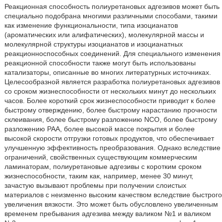
Реакционная способность полиуретановых адгезивов может быть
специально подобрана многими различными способами, такими
как изменение функциональности, типа изоцианатов
(ароматических или алифатических), молекулярной массы и
молекулярной структуры изоцианатов и изоцианатных
реакционноспособных соединений. Для специального изменения
реакционной способности также могут быть использованы
катализаторы, описанные во многих литературных источниках.
Целесообразной является разработка полиуретановых адгезивов
со сроком жизнеспособности от нескольких минут до нескольких
часов. Более короткий срок жизнеспособности приводит к более
быстрому отверждению, более быстрому нарастанию прочности
склеивания, более быстрому разложению NCO, более быстрому
разложению РАА, более высокой массе покрытия и более
высокой скорости отгрузки готовых продуктов, что обеспечивает
улучшенную эффективность преобразования. Однако вследствие
ограничений, свойственных существующим коммерческим
ламинаторам, полиуретановые адгезивы с коротким сроком
жизнеспособности, таким как, например, менее 30 минут,
зачастую вызывают проблемы при получении слоистых
материалов с неизменно высоким качеством вследствие быстрого
увеличения вязкости. Это может быть обусловлено увеличенным
временем пребывания адгезива между валиком №1 и валиком