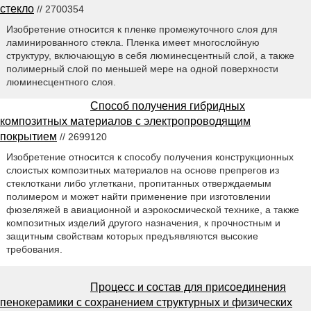
стекло
// 2700354
Изобретение относится к пленке промежуточного слоя для
ламинированного стекла. Пленка имеет многослойную
структуру, включающую в себя люминесцентный слой, а также
полимерный слой по меньшей мере на одной поверхности
люминесцентного слоя.
Способ получения гибридных
композитных материалов с электропроводящим
покрытием
// 2699120
Изобретение относится к способу получения конструкционных
слоистых композитных материалов на основе препрегов из
стеклоткани либо углеткани, пропитанных отверждаемым
полимером и может найти применение при изготовлении
фюзеляжей в авиационной и аэрокосмической технике, а также
композитных изделий другого назначения, к прочностным и
защитным свойствам которых предъявляются высокие
требования.
Процесс и состав для присоединения
пенокерамики с сохранением структурных и физических