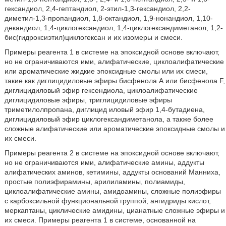
гександиол, 2,4-гептандиол, 2-этил-1,3-гександиол, 2,2-
диметил-1,3-пропандиол, 1,8-октандиол, 1,9-нонандиол, 1,10-
декандиол, 1,4-циклогександиол, 1,4-циклогександиметанол, 1,2-
бис(гидроксиэтил)циклогексан и их изомеры и смеси.
Примеры реагента 1 в системе на эпоксидной основе включают,
но не ограничиваются ими, алифатические, циклоалифатические
или ароматические жидкие эпоксидные смолы или их смеси,
такие как диглицидиловые эфиры бисфенола А или бисфенола F,
диглицидиловый эфир гексендиола, циклоалифатические
диглицидиловые эфиры, триглицидиловые эфиры
триметилолпропана, диглицид иловый эфир 1,4-бутадиена,
диглицидиловый эфир циклогександиметанола, а также более
сложные алифатические или ароматические эпоксидные смолы и
их смеси.
Примеры реагента 2 в системе на эпоксидной основе включают,
но не ограничиваются ими, алифатические амины, аддукты
алифатических аминов, кетимины, аддукты оснований Манниха,
простые полиэфирамины, арилиламины, полиамиды,
циклоалифатические амины, амидоамины, сложные полиэфиры
с карбоксильной функциональной группой, ангидриды кислот,
меркаптаны, циклические амидины, цианатные сложные эфиры и
их смеси. Примеры реагента 1 в системе, основанной на