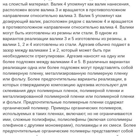
на слоистый материал. Валик 4 упомянут как валик нанесения,
расположен возле валика 3 и вращается в противоположном
направлении относительно валика 3. Валик 5 упомянут как
дозирующий валик, расположен рядом с валиком 4 и вращается
в противоположном направлении относительно валика 4. Валики
могут быть изготовлены из резины или стали. В одном из
вариантов реализации валики 3 и 5 изготовлены из резины, а
валики 1, 2 и 4 изготовлены из стали. Адгезив обычно подают в
зазор между валиками 1 и 2, который может быть при
необходимости отрегулирован. Адгезив наносят на одну или
более подложек между валиками 4 и 5. В различных вариантах
реализации одна или более подложек могут представлять собой
полимерную пленку, металлизированную полимерную пленку
или фольгу. Более предпочтительны варианты реализации, в
которых отверждаемую композицию адгезива используют для
склеивания двух полимерных пленок, полимерной пленки и
металлизированной полимерной пленки или полимерной пленки
и фольги. Предпочтительные полимерные пленки содержат
органический полимер. Примеры органических полимеров,
используемых в таких пленках, включают, но не ограничиваются
ими, сложные полиэфиры, полиолефины (включая сополимеры
олефинов с другими мономерами), полиамиды и их смеси. Более
предпочтительные органические полимеры представляют собой