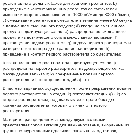
реагентов из отдельных баков для хранения реагентов; b)
приведение в контакт указанных реагентов со смесителем,
имеющим скорость смешивания от 1000 об/мин до 8000 об/мин;
с) смешивание реагентов в смесителе в течение менее 60 секунд
с получением смешанного продукта; d) введение смешанного
продукта в дозирующее сопло; е) распределение смешанного
продукта из дозирующего сопла между двумя валиками; f)
прекращение подачи реагентов; g) подачу первого растворителя
из первого контейнера для хранения растворителя; h)
приведение в контакт первого растворителя со смесителем;
i) введение первого растворителя в дозирующее сопло; j)
распределение первого растворителя из дозирующего сопла
между двумя валиками; k) прекращение подачи первого
растворителя; и l) повторение стадий а) - е).
В частных вариантах осуществления после прекращения подачи
первого растворителя на стадии k) повторяют стадии g) - k) со
вторым растворителем, подаваемым из второго бака для
хранения растворителя, который отличен от первого
растворителя.
Материал, распределяемый между двумя валиками,
представляет собой адгезив для ламинирования, выбранный из
группы полиуретановых адгезивов, эпоксидных адгезивов,