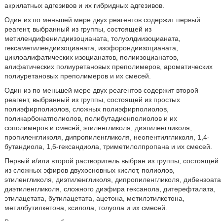
акрилатных адгезивов и их гибридных адгезивов.
Один из по меньшей мере двух реагентов содержит первый
реагент, выбранный из группы, состоящей из
метилендифенилдиизоцианата, толуолдиизоцианата,
гексаметилендиизоцианата, изофорондиизоцианата,
циклоалифатических изоцианатов, полиизоцианатов,
алифатических полиуретановых преполимеров, ароматических
полиуретановых преполимеров и их смесей.
Один из по меньшей мере двух реагентов содержит второй
реагент, выбранный из группы, состоящей из простых
полиэфирполиолов, сложных полиэфирполиолов,
поликарбонатполиолов, полибутадиенполиолов и их
сополимеров и смесей, этиленгликоля, диэтиленгликоля,
пропиленгликоля, дипропиленгликоля, неопентилгликоля, 1,4-
бутандиола, 1,6-гександиола, триметилолпропана и их смесей.
Первый и/или второй растворитель выбран из группы, состоящей
из сложных эфиров двухосновных кислот, полиолов,
этиленгликоля, диэтиленгликоля, дипропиленгликоля, дибензоата
диэтиленгликоля, сложного диэфира гексанола, дитерефталата,
этилацетата, бутилацетата, ацетона, метилэтилкетона,
метилбутилкетона, ксилола, толуола и их смесей.