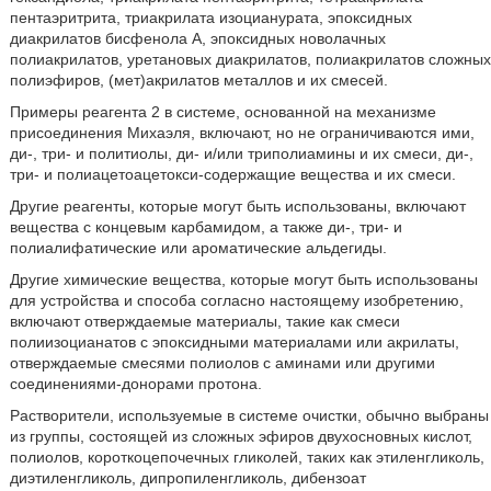
пентаэритрита, триакрилата изоцианурата, эпоксидных
диакрилатов бисфенола А, эпоксидных новолачных
полиакрилатов, уретановых диакрилатов, полиакрилатов сложных
полиэфиров, (мет)акрилатов металлов и их смесей.
Примеры реагента 2 в системе, основанной на механизме
присоединения Михаэля, включают, но не ограничиваются ими,
ди-, три- и политиолы, ди- и/или триполиамины и их смеси, ди-,
три- и полиацетоацетокси-содержащие вещества и их смеси.
Другие реагенты, которые могут быть использованы, включают
вещества с концевым карбамидом, а также ди-, три- и
полиалифатические или ароматические альдегиды.
Другие химические вещества, которые могут быть использованы
для устройства и способа согласно настоящему изобретению,
включают отверждаемые материалы, такие как смеси
полиизоцианатов с эпоксидными материалами или акрилаты,
отверждаемые смесями полиолов с аминами или другими
соединениями-донорами протона.
Растворители, используемые в системе очистки, обычно выбраны
из группы, состоящей из сложных эфиров двухосновных кислот,
полиолов, короткоцепочечных гликолей, таких как этиленгликоль,
диэтиленгликоль, дипропиленгликоль, дибензоат