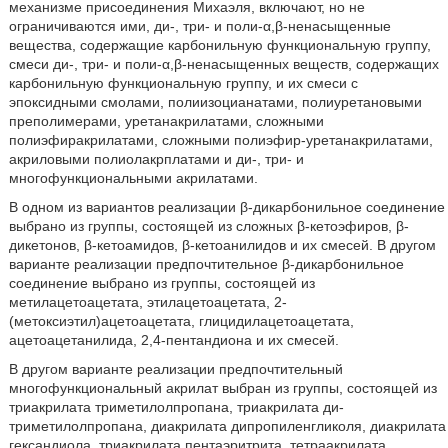
механизме присоединения Михаэля, включают, но не
ограничиваются ими, ди-, три- и поли-α,β-ненасыщенные
вещества, содержащие карбонильную функциональную группу,
смеси ди-, три- и поли-α,β-ненасыщенных веществ, содержащих
карбонильную функциональную группу, и их смеси с
эпоксидными смолами, полиизоцианатами, полиуретановыми
преполимерами, уретанакрилатами, сложными
полиэфиракрилатами, сложными полиэфир-уретанакрилатами,
акриловыми полиолакрплатами и ди-, три- и
многофункциональными акрилатами.
В одном из вариантов реализации β-дикарбонильное соединение
выбрано из группы, состоящей из сложных β-кетоэфиров, β-
дикетонов, β-кетоамидов, β-кетоанилидов и их смесей. В другом
варианте реализации предпочтительное β-дикарбонильное
соединение выбрано из группы, состоящей из
метилацетоацетата, этилацетоацетата, 2-
(метоксиэтил)ацетоацетата, глицидилацетоацетата,
ацетоацетанилида, 2,4-пентандиона и их смесей.
В другом варианте реализации предпочтительный
многофункциональный акрилат выбран из группы, состоящей из
триакрилата триметилолпропана, триакрилата ди-
триметилолпропана, диакрилата дипропиленгликоля, диакрилата
гександиола, триакрилата пентаэритрита, тетраакрилата