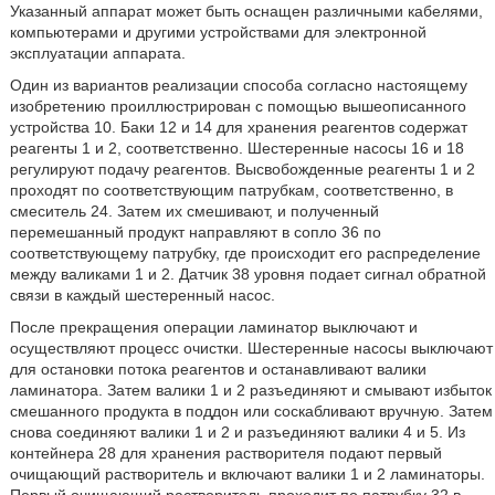
Указанный аппарат может быть оснащен различными кабелями,
компьютерами и другими устройствами для электронной
эксплуатации аппарата.
Один из вариантов реализации способа согласно настоящему
изобретению проиллюстрирован с помощью вышеописанного
устройства 10. Баки 12 и 14 для хранения реагентов содержат
реагенты 1 и 2, соответственно. Шестеренные насосы 16 и 18
регулируют подачу реагентов. Высвобожденные реагенты 1 и 2
проходят по соответствующим патрубкам, соответственно, в
смеситель 24. Затем их смешивают, и полученный
перемешанный продукт направляют в сопло 36 по
соответствующему патрубку, где происходит его распределение
между валиками 1 и 2. Датчик 38 уровня подает сигнал обратной
связи в каждый шестеренный насос.
После прекращения операции ламинатор выключают и
осуществляют процесс очистки. Шестеренные насосы выключают
для остановки потока реагентов и останавливают валики
ламинатора. Затем валики 1 и 2 разъединяют и смывают избыток
смешанного продукта в поддон или соскабливают вручную. Затем
снова соединяют валики 1 и 2 и разъединяют валики 4 и 5. Из
контейнера 28 для хранения растворителя подают первый
очищающий растворитель и включают валики 1 и 2 ламинаторы.