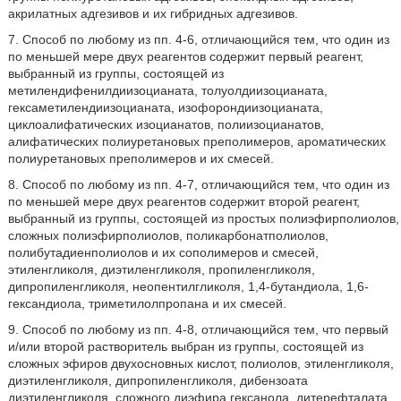
акрилатных адгезивов и их гибридных адгезивов.
7. Способ по любому из пп. 4-6, отличающийся тем, что один из
по меньшей мере двух реагентов содержит первый реагент,
выбранный из группы, состоящей из
метилендифенилдиизоцианата, толуолдиизоцианата,
гексаметилендиизоцианата, изофорондиизоцианата,
циклоалифатических изоцианатов, полиизоцианатов,
алифатических полиуретановых преполимеров, ароматических
полиуретановых преполимеров и их смесей.
8. Способ по любому из пп. 4-7, отличающийся тем, что один из
по меньшей мере двух реагентов содержит второй реагент,
выбранный из группы, состоящей из простых полиэфирполиолов,
сложных полиэфирполиолов, поликарбонатполиолов,
полибутадиенполиолов и их сополимеров и смесей,
этиленгликоля, диэтиленгликоля, пропиленгликоля,
дипропиленгликоля, неопентилгликоля, 1,4-бутандиола, 1,6-
гександиола, триметилолпропана и их смесей.
9. Способ по любому из пп. 4-8, отличающийся тем, что первый
и/или второй растворитель выбран из группы, состоящей из
сложных эфиров двухосновных кислот, полиолов, этиленгликоля,
диэтиленгликоля, дипропиленгликоля, дибензоата
диэтиленгликоля, сложного диэфира гексанола, дитерефталата,