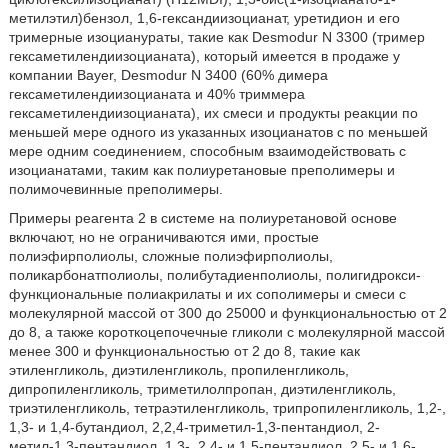
метилэтил)бензол, 1,6-гександиизоцианат, уретидион и его
тримерные изоцианураты, такие как Desmodur N 3300 (тример
гексаметилендиизоцианата), который имеется в продаже у
компании Bayer, Desmodur N 3400 (60% димера
гексаметилендиизоцианата и 40% триммера
гексаметилендиизоцианата), их смеси и продукты реакции по
меньшей мере одного из указанных изоцианатов с по меньшей
мере одним соединением, способным взаимодействовать с
изоцианатами, таким как полиуретановые преполимеры и
полимочевинные преполимеры.
Примеры реагента 2 в системе на полиуретановой основе
включают, но не ограничиваются ими, простые
полиэфирполиолы, сложные полиэфирполиолы,
поликарбонатполиолы, полибутадиенполиолы, полигидрокси-
функциональные полиакрилаты и их сополимеры и смеси с
молекулярной массой от 300 до 25000 и функциональностью от 2
до 8, а также короткоцепочечные гликоли с молекулярной массой
менее 300 и функциональностью от 2 до 8, такие как
этиленгликоль, диэтиленгликоль, пропиленгликоль,
дипропиленгликоль, триметилолпропан, диэтиленгликоль,
триэтиленгликоль, тетраэтиленгликоль, трипропиленгликоль, 1,2-,
1,3- и 1,4-бутандиол, 2,2,4-триметил-1,3-пентандиол, 2-
метил-1,3-пентандиол, 1,3-, 2,4- и 1,5-пентандиол, 2,5- и 1,6-