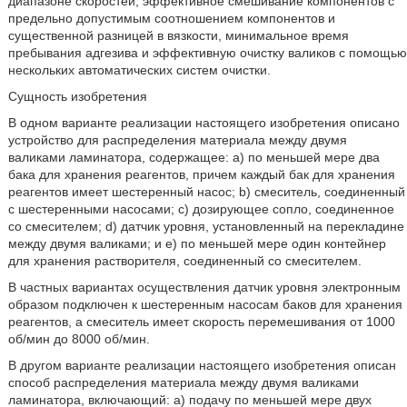
диапазоне скоростей, эффективное смешивание компонентов с
предельно допустимым соотношением компонентов и
существенной разницей в вязкости, минимальное время
пребывания адгезива и эффективную очистку валиков с помощью
нескольких автоматических систем очистки.
Сущность изобретения
В одном варианте реализации настоящего изобретения описано
устройство для распределения материала между двумя
валиками ламинатора, содержащее: а) по меньшей мере два
бака для хранения реагентов, причем каждый бак для хранения
реагентов имеет шестеренный насос; b) смеситель, соединенный
с шестеренными насосами; с) дозирующее сопло, соединенное
со смесителем; d) датчик уровня, установленный на перекладине
между двумя валиками; и е) по меньшей мере один контейнер
для хранения растворителя, соединенный со смесителем.
В частных вариантах осуществления датчик уровня электронным
образом подключен к шестеренным насосам баков для хранения
реагентов, а смеситель имеет скорость перемешивания от 1000
об/мин до 8000 об/мин.
В другом варианте реализации настоящего изобретения описан
способ распределения материала между двумя валиками
ламинатора, включающий: а) подачу по меньшей мере двух