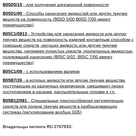
B05D5/10
- для получения адгезионной поверхности
B05D1/00
- Способы нанесения жидкостей или других текучих
веществ на поверхность (B05D 5/00,B05D 7/00 имеют
преимущество)
B05C1/0813
- Устройства для нанесения жидкости или других
текучих веществ на поверхность изделий контактным способом с
помощью средств, несущих жидкость или другие текучие
вещества, например пористых средств, пропитанных жидкостью,
подлежащей нанесению (B05C 5/02, B05C 7/00 имеют
преимущество)
B05C1/08
- с использованием валиков
B05B7/26
- в которых жидкости или другие текучие вещества,
поступающие из различных резервуаров, смешивают перед
поступлением в насадки, распылительные головки и т.п.
B05B12/081
- Специальные приспособления регулирующих
средств для подачи текучих веществ в разбрызгивающих
системах (регулирование вообще G05)
Владельцы патента RU 2707933: