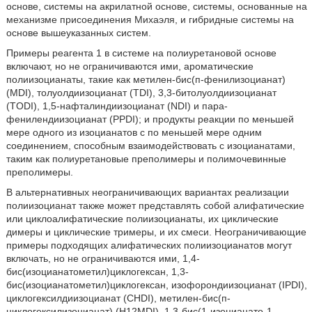
основе, системы на акрилатной основе, системы, основанные на
механизме присоединения Михаэля, и гибридные системы на
основе вышеуказанных систем.
Примеры реагента 1 в системе на полиуретановой основе
включают, но не ограничиваются ими, ароматические
полиизоцианаты, такие как метилен-бис(п-фенилизоцианат)
(MDI), толуолдиизоцианат (TDI), 3,3-битолуолдиизоцианат
(TODI), 1,5-нафталиндиизоцианат (NDI) и пара-
фенилендиизоцианат (PPDI); и продукты реакции по меньшей
мере одного из изоцианатов с по меньшей мере одним
соединением, способным взаимодействовать с изоцианатами,
таким как полиуретановые преполимеры и полимочевинные
преполимеры.
В альтернативных неограничивающих вариантах реализации
полиизоцианат также может представлять собой алифатические
или циклоалифатические полиизоцианаты, их циклические
димеры и циклические тримеры, и их смеси. Неограничивающие
примеры подходящих алифатических полиизоцианатов могут
включать, но не ограничиваются ими, 1,4-
бис(изоцианатометил)циклогексан, 1,3-
бис(изоцианатометил)циклогексан, изофорондиизоцианат (IPDI),
циклогексилдиизоцианат (CHDI), метилен-бис(п-
циклогексилизоцианат) (H12MDI), 1,3-бис(1-изоцианато-1-