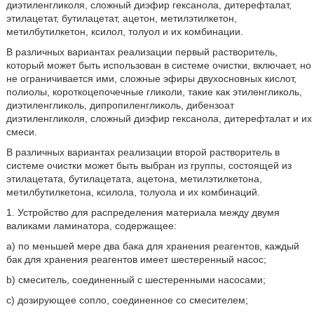
диэтиленгликоля, сложный диэфир гексанола, дитерефталат,
этилацетат, бутилацетат, ацетон, метилэтилкетон,
метилбутилкетон, ксилол, толуол и их комбинации.
В различных вариантах реализации первый растворитель,
который может быть использован в системе очистки, включает, но
не ограничивается ими, сложные эфиры двухосновных кислот,
полиолы, короткоцепочечные гликоли, такие как этиленгликоль,
диэтиленгликоль, дипропиленгликоль, дибензоат
диэтиленгликоля, сложный диэфир гексанола, дитерефталат и их
смеси.
В различных вариантах реализации второй растворитель в
системе очистки может быть выбран из группы, состоящей из
этилацетата, бутилацетата, ацетона, метилэтилкетона,
метилбутилкетона, ксилола, толуола и их комбинаций.
1. Устройство для распределения материала между двумя
валиками ламинатора, содержащее:
a) по меньшей мере два бака для хранения реагентов, каждый
бак для хранения реагентов имеет шестеренный насос;
b) смеситель, соединенный с шестеренными насосами;
c) дозирующее сопло, соединенное со смесителем;