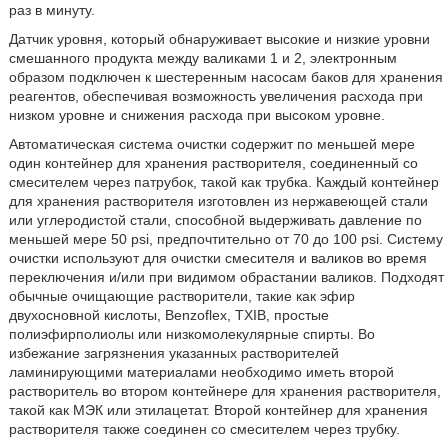
раз в минуту.
Датчик уровня, который обнаруживает высокие и низкие уровни
смешанного продукта между валиками 1 и 2, электронным
образом подключен к шестеренным насосам баков для хранения
реагентов, обеспечивая возможность увеличения расхода при
низком уровне и снижения расхода при высоком уровне.
Автоматическая система очистки содержит по меньшей мере
один контейнер для хранения растворителя, соединенный со
смесителем через патрубок, такой как трубка. Каждый контейнер
для хранения растворителя изготовлен из нержавеющей стали
или углеродистой стали, способной выдерживать давление по
меньшей мере 50 psi, предпочтительно от 70 до 100 psi. Систему
очистки используют для очистки смесителя и валиков во время
переключения и/или при видимом обрастании валиков. Подходят
обычные очищающие растворители, такие как эфир
двухосновной кислоты, Benzoflex, TXIB, простые
полиэфирполиолы или низкомолекулярные спирты. Во
избежание загрязнения указанных растворителей
ламинирующими материалами необходимо иметь второй
растворитель во втором контейнере для хранения растворителя,
такой как МЭК или этилацетат. Второй контейнер для хранения
растворителя также соединен со смесителем через трубку.