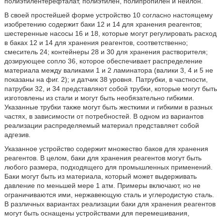
полиэтилентерефталат, полиэтилен, полипропилен и нейлон.
В своей простейшей форме устройство 10 согласно настоящему
изобретению содержит баки 12 и 14 для хранения реагентов;
шестеренные насосы 16 и 18, которые могут регулировать расход
в баках 12 и 14 для хранения реагентов, соответственно;
смеситель 24; контейнеры 28 и 30 для хранения растворителя;
дозирующее сопло 36, которое обеспечивает распределение
материала между валиками 1 и 2 ламинатора (валики 3, 4 и 5 не
показаны на фиг. 2); и датчик 38 уровня. Патрубки, в частности,
патрубки 32, и 34 представляют собой трубки, которые могут быть
изготовлены из стали и могут быть необязательно гибкими.
Указанные трубки также могут быть жесткими и гибкими в разных
частях, в зависимости от потребностей. В одном из вариантов
реализации распределяемый материал представляет собой
адгезив.
Указанное устройство содержит множество баков для хранения
реагентов. В целом, баки для хранения реагентов могут быть
любого размера, подходящего для промышленных применений.
Баки могут быть из материала, который может выдерживать
давление по меньшей мере 1 атм. Примеры включают, но не
ограничиваются ими, нержавеющую сталь и углеродистую сталь.
В различных вариантах реализации баки для хранения реагентов
могут быть оснащены устройствами для перемешивания,