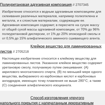
Полиуретановая адгезивная композиция
// 2707345
Изобретение относится к водным адгезивным композициям для
склеивания различных материалов, например полиэтилена и
металла, и к слоистым материалам, содержащим ее.
Адгезивная композиция содержит, в пересчете на сухую массу
от общей сухой массы адгезивной композиции, от 70% до 96%
полиуретановой дисперсии, от 1% до 20% эпоксидной смолы и
от 0,5% до 15% алифатического аминного сшивающего агента.
Клейкое вещество для ламинированных
листов
// 2705218
Настоящее изобретение относится к клейкому веществу для
ламинированных листов. Указанное клейкое вещество содержит
уретановую смолу, получаемую путем смешивания: (A)
акрилового многоатомного спирта; (B) по меньшей мере одного
вещества, выбираемого из карбоновых кислот и карбоновых
ангидридов, имеющих точку плавления не выше 280°С; а также
(C) соединения алифатического изоцианата.
Способ изготовления упругого
напольного покрытия с напечатанным декоративным