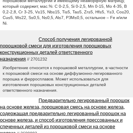
порошковой металлургии и имеющему неаморфную матрицу,
который содержит, мас.%: C 0-2,5, Si 0-2,5, Mn 0-15, Mo 4-35, B
0,2-2,8, Cr 3-25, V≤15, Nb≤15, Ti≤5, Ta≤5, Zr≤5, Hf≤5, Y≤3, Co≤20,
Cu≤5, W≤22, S≤0,5, N≤0,5, Al≤7, РЗМ≤0,5, остальное – Fe и/или
Ni.
Способ получения легированной
порошковой смеси для изготовления порошковых
конструкционных деталей ответственного
назначения
// 2701232
Изобретение относится к порошковой металлургии, в частности
к порошковой смеси на основе диффузионно-легированного
порошка и ферросплавов. Может использоваться для
изготовления порошковых конструкционных деталей
ответственного назначения.
Предварительно легированный порошок
на основе железа, порошковая смесь на основе железа,
содержащая предварительно легированный порошок на
основе железа, и способ изготовления прессованных и
спеченных деталей из порошковой смеси на основе