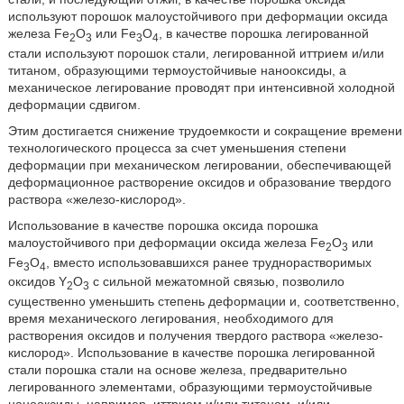
используют порошок малоустойчивого при деформации оксида
железа Fe
O
или Fe
O
, в качестве порошка легированной
2
3
3
4
стали используют порошок стали, легированной иттрием и/или
титаном, образующими термоустойчивые нанооксиды, а
механическое легирование проводят при интенсивной холодной
деформации сдвигом.
Этим достигается снижение трудоемкости и сокращение времени
технологического процесса за счет уменьшения степени
деформации при механическом легировании, обеспечивающей
деформационное растворение оксидов и образование твердого
раствора «железо-кислород».
Использование в качестве порошка оксида порошка
малоустойчивого при деформации оксида железа Fe
O
или
2
3
Fe
O
, вместо использовавшихся ранее труднорастворимых
3
4
оксидов Y
O
с сильной межатомной связью, позволило
2
3
существенно уменьшить степень деформации и, соответственно,
время механического легирования, необходимого для
растворения оксидов и получения твердого раствора «железо-
кислород». Использование в качестве порошка легированной
стали порошка стали на основе железа, предварительно
легированного элементами, образующими термоустойчивые