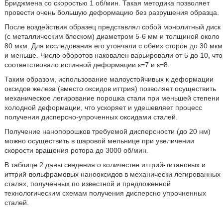
Бриджмена со скоростью 1 об/мин. Такая методика позволяет
провести очень большую деформацию без разрушения образца.
После воздействия образец представлял собой монолитный диск
(с металлическим блеском) диаметром 5-6 мм и толщиной около
80 мкм. Для исследования его утончали с обеих сторон до 30 мкм
и меньше. Число оборотов наковален варьировали от 5 до 10, что
соответствовало истинной деформации ε=7 и ε=8.
Таким образом, использование малоустойчивых к деформации
оксидов железа (вместо оксидов иттрия) позволяет осуществить
механическое легирование порошка стали при меньшей степени
холодной деформации, что ускоряет и удешевляет процесс
получения дисперсно-упроченных оксидами сталей.
Получение нанопорошков требуемой дисперсности (до 20 нм)
можно осуществить в шаровой мельнице при увеличении
скорости вращения ротора до 3000 об/мин.
В таблице 2 даны сведения о количестве иттрий-титановых и
иттрий-вольфрамовых нанооксидов в механически легированных
сталях, полученных по известной и предложенной
технологическим схемам получения дисперсно упрочненных
сталей.