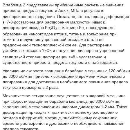
В таблице 2 представлены приближенные расчетные значения
прироста предела текучести Δσ
, МПа в результате
0.2
дисперсионного твердения. Показано, что холодная деформация
ε=7-8 достаточна для растворения малоустойчивых к
деформации оксидов Fe
O
в матрице Fe, последующего
2
3
образования нанооксидов иттрия, титана и вольфрама при
отжиге и получения упрочненной оксидами стали по
предложенной технологической схеме. Для растворения
устойчивых оксидов Y
O
и получения дисперсно-упрочненной
2
3
стали такой степени деформации ε=8 недостаточно и
существенного прироста предела текучести е наблюдается.
Увеличение скорости вращения барабана мельницы с 120 об/мин
до 3000 об/мин привело к сокращению времени механического
легирования для достижения необходимого повышения предела
текучести примерно в 2 раза.
Механическое легирование осуществляют в шаровой мельнице
при скорости вращения барабана мельницы до 3000 об/мин,
заполненной металлическими шарами диаметром 1-2 мм. Такая
деформация приводит к практически полному растворению
оксидов в ферритной матрице, значительному сокращению
времени растворения и достижению необходимого повышения
предела текучести.