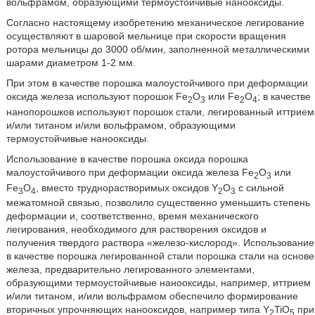
вольфрамом, образующими термоустойчивые нанооксиды.
Согласно настоящему изобретению механическое легирование
осуществляют в шаровой мельнице при скорости вращения
ротора мельницы до 3000 об/мин, заполненной металлическими
шарами диаметром 1-2 мм.
При этом в качестве порошка малоустойчивого при деформации
оксида железа используют порошок Fe
O
или Fe
O
; в качестве
2
3
2
4
нанопорошков используют порошок стали, легированный иттрием
и/или титаном и/или вольфрамом, образующими
термоустойчивые нанооксиды.
Использование в качестве порошка оксида порошка
малоустойчивого при деформации оксида железа Fe
O
или
2
3
Fe
O
, вместо труднорастворимых оксидов Y
O
с сильной
3
4
2
3
межатомной связью, позволило существенно уменьшить степень
деформации и, соответственно, время механического
легирования, необходимого для растворения оксидов и
получения твердого раствора «железо-кислород». Использование
в качестве порошка легированной стали порошка стали на основе
железа, предварительно легированного элементами,
образующими термоустойчивые нанооксиды, например, иттрием
и/или титаном, и/или вольфрамом обеспечило формирование
вторичных упрочняющих нанооксидов, например типа Y
TiO
при
2
5