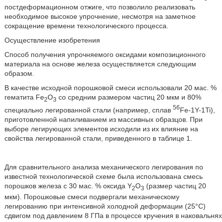
постдеформационном отжиге, что позволило реализовать
необходимое высокое упрочнение, несмотря на заметное
сокращение времени технологического процесса.
Осуществление изобретения
Способ получения упрочняемого оксидами композиционного
материала на основе железа осуществляется следующим
образом.
В качестве исходной порошковой смеси использовали 20 мас. %
гематита Fe
O
со средним размером частиц 20 мкм и 80%
2
3
56
специально легированной стали (например, сплав
Fe-1Y-1Ti),
приготовленной напиливанием из массивных образцов. При
выборе легирующих элементов исходили из их влияние на
свойства легированной стали, приведенного в таблице 1.
Для сравнительного анализа механического легирования по
известной технологической схеме была использована смесь
порошков железа с 30 мас. % оксида Y
O
(размер частиц 20
2
3
мкм). Порошковые смеси подвергали механическому
легированию при интенсивной холодной деформации (25°С)
сдвигом под давлением 8 ГПа в процессе кручения в наковальнях