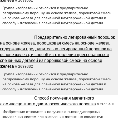
железа
// 2699882
Группа изобретений относится к предварительно
легированному порошку на основе железа, порошковой смеси
на основе железа для спеченной науглероженной детали и
способу изготовления спеченной науглероженной детали.
Предварительно легированный порошок
на основе железа, порошковая смесь на основе железа,
содержащая предварительно легированный порошок на
основе железа, и способ изготовления прессованных и
спеченных деталей из порошковой смеси на основе
железа
// 2699882
Группа изобретений относится к предварительно
легированному порошку на основе железа, порошковой смеси
на основе железа для спеченной науглероженной детали и
способу изготовления спеченной науглероженной детали.
Способ получения магнитного
люминесцентного дактилоскопического порошка
// 2699491
Изобретение относится к получению высокодисперсных
коллоидных систем для выявления латентных следов рук,