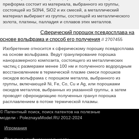
преформа состоит из материала, выбранного из группы,
состоящей из Si3N4, SiO2 и их смесей, а металлический
материал выбирают из группы, состоящей из металлического
золота, платины, палладия и сплавов этих металлов.
Сферический порошок псевдосплава на
основе вольфрама и способ его получения
// 2707455
Изобретение относится к сферическому порошку псевдосплава
на основе вольфрама. Ведут гранулирование порошка
наноразмерного композита, состоящего из металлических
частиц с размерами менее 100 нм и полученного водородным
восстановлением в термической плазме смеси порошков
оксидов вольфрама с порошком металла, выбранного из
группы, включающей Ni, Fe, Со, Сu и Ag, или порошками
оксидов металлов, выбранных из указанной группы, а затем
проводят сфероидизацию полученных гранул порошка
расплавлением в потоке термической плазмы.
© Патентный поиск, поиск патентов на полезные
модели - PoleznayaModel.RU 2012-2024
Игромания