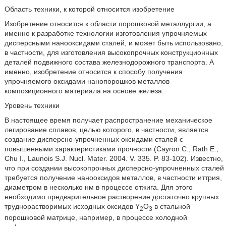
Область техники, к которой относится изобретение
Изобретение относится к области порошковой металлургии, а
именно к разработке технологии изготовления упрочняемых
дисперсными нанооксидами сталей, и может быть использовано,
в частности, для изготовления высокопрочных конструкционных
деталей подвижного состава железнодорожного транспорта. А
именно, изобретение относится к способу получения
упрочняемого оксидами нанопорошков металлов
композиционного материала на основе железа.
Уровень техники
В настоящее время получает распространение механическое
легирование сплавов, целью которого, в частности, является
создание дисперсно-упрочненных оксидами сталей с
повышенными характеристиками прочности (Cayron С., Rath Е.,
Chu I., Launois S.J. Nucl. Mater. 2004. V. 335. P. 83-102). Известно,
что при создании высокопрочных дисперсно-упрочненных сталей
требуется получение нанооксидов металлов, в частности иттрия,
диаметром в несколько нм в процессе отжига. Для этого
необходимо предварительное растворение достаточно крупных
труднорастворимых исходных оксидов Y
O
в стальной
2
3
порошковой матрице, например, в процессе холодной