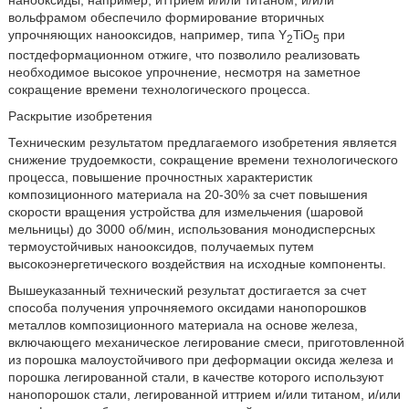
нанооксиды, например, иттрием и/или титаном, и/или
вольфрамом обеспечило формирование вторичных
упрочняющих нанооксидов, например, типа Y
TiO
при
2
5
постдеформационном отжиге, что позволило реализовать
необходимое высокое упрочнение, несмотря на заметное
сокращение времени технологического процесса.
Раскрытие изобретения
Техническим результатом предлагаемого изобретения является
снижение трудоемкости, сокращение времени технологического
процесса, повышение прочностных характеристик
композиционного материала на 20-30% за счет повышения
скорости вращения устройства для измельчения (шаровой
мельницы) до 3000 об/мин, использования монодисперсных
термоустойчивых нанооксидов, получаемых путем
высокоэнергетического воздействия на исходные компоненты.
Вышеуказанный технический результат достигается за счет
способа получения упрочняемого оксидами нанопорошков
металлов композиционного материала на основе железа,
включающего механическое легирование смеси, приготовленной
из порошка малоустойчивого при деформации оксида железа и
порошка легированной стали, в качестве которого используют
нанопорошок стали, легированной иттрием и/или титаном, и/или