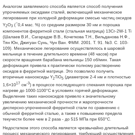
Аналогом заявляемого способа является способ получения
упрочняемых оксидами сталей, включающий механическое
легирование при холодной деформации смесью частиц оксидов
~
Y
O
(
0,4 мас. %) со средним размером 30 нм и порошка
2
3
компонентов ферритной стали (стальная матрица) 13Cr-2W-1 Ti
(Шалаев В.И., Сагарадзе В.В., Кочеткова Т.Н., Вильданова Н.Ф.,
Тян Юн, Джигуан Сунь, Чун Ван. ФММ. 2001. Т. 91. №3. С. 103-
109). Механическое легирование осуществлялось в шаровой
мельнице в течение длительного времени (48 часов) при
скорости вращения барабана мельницы 150 об/мин. Такая
деформация привела к практически полному растворению
оксидов в ферритной матрице. Это позволило получить
вторичные нанооксиды Y
TiO
(диаметром 2-4 нм и плотностью
2
5
17
-3
1,6×10
см
) в процессе последующего спекания порошка при
нагреве до 1000-1100°С в условиях горячей деформации.
Выделение таких нанооксидов привело к значительному
увеличению механической прочности и жаропрочности
дисперсно-упрочненной ферритной стали по сравнению с
обычной ферритной сталью, а также к повышению предела
текучести более чем в 2 раза - до 515 МПа при 650°С.
Недостатком этого способа является чрезвычайно длительный
процесс механического легирования, требующий осуществления