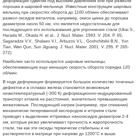
деформации сдвигом под высоким давлением или при размоле
порошка в шаровой мельнице. Известные конструкции шаровых
мельниц при скоростях оборота до 1100 об/мин обеспечивают
размол оксидов металлов, например, окиси цинка до порошка
диаметром около 50 нм, что является недостаточным для
последующего его использования для упрочнения стали (Ukai S.,
Harada М., Okada Н. et al., J. Nucl. Mater. 1993. V. 204. P. 65;
Sagaradze V.V., Shalaev V.I., Arbuzov V.L., Goshchitskii B.N., Yun
Tian, Wan Qun, Sun Jiguang. J. Nucl. Mater. 2001. V. 295. P. 265-
272).
Наиболее часто используются шаровые мельницы,
обеспечивающие еще меньшую скорость оборота порядка 120
об/мин.
В ходе деформации формируется большое количество точечных
дефектов и в сплавах железа становится возможным
низкотемпературный (-300 К) деформационно-индуцированный
транспорт атомов на расстояния, значительно превышающие
межатомные. Последующий нагрев (например, при спекании)
механически легированной кислородом и иттрием стали
приводит к выделению иттриевых нанооксидов диаметром 2-4
нм, которые резко увеличивают прочность и жаропрочность
стали, так как эти оксиды термически стабильны и не
растворяются в матрице при нагреве до 1200°С и выше.