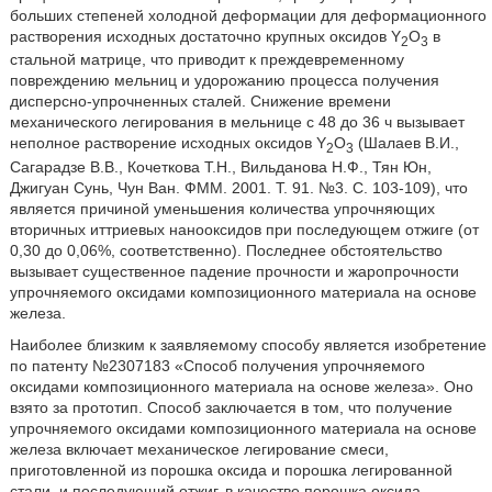
больших степеней холодной деформации для деформационного
растворения исходных достаточно крупных оксидов Y
O
в
2
3
стальной матрице, что приводит к преждевременному
повреждению мельниц и удорожанию процесса получения
дисперсно-упрочненных сталей. Снижение времени
механического легирования в мельнице с 48 до 36 ч вызывает
неполное растворение исходных оксидов Y
O
(Шалаев В.И.,
2
3
Сагарадзе В.В., Кочеткова Т.Н., Вильданова Н.Ф., Тян Юн,
Джигуан Сунь, Чун Ван. ФММ. 2001. Т. 91. №3. С. 103-109), что
является причиной уменьшения количества упрочняющих
вторичных иттриевых нанооксидов при последующем отжиге (от
0,30 до 0,06%, соответственно). Последнее обстоятельство
вызывает существенное падение прочности и жаропрочности
упрочняемого оксидами композиционного материала на основе
железа.
Наиболее близким к заявляемому способу является изобретение
по патенту №2307183 «Способ получения упрочняемого
оксидами композиционного материала на основе железа». Оно
взято за прототип. Способ заключается в том, что получение
упрочняемого оксидами композиционного материала на основе
железа включает механическое легирование смеси,
приготовленной из порошка оксида и порошка легированной
стали, и последующий отжиг, в качестве порошка оксида