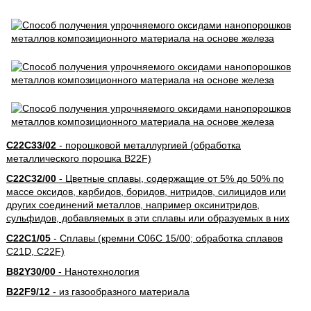
C22C33/02
- порошковой металлургией (обработка
металлического порошка B22F)
C22C32/00
- Цветные сплавы, содержащие от 5% до 50% по
массе оксидов, карбидов, боридов, нитридов, силицидов или
других соединений металлов, например оксинитридов,
сульфидов, добавляемых в эти сплавы или образуемых в них
C22C1/05
- Сплавы (кремни C06C 15/00; обработка сплавов
C21D, C22F)
B82Y30/00
- Нанотехнология
B22F9/12
- из газообразного материала