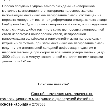
Способ получения упрочняемого оксидами нанопорошков
металлов композиционного материала на основе железа,
включающий механическое легирование смеси, состоящей из
порошка малоустойчивого при деформации оксида железа в виде
Fe
O
или Fe
O
и порошка легированной стали, и последующий
2
3
3
4
отжиг, отличающийся тем, что в качестве порошка легированной
стали используют нанопорошок стали, легированной
нанооксидами вольфрама и термоустойчивыми нанооксидами
иттрия и/или титана, при этом механическое легирование смеси
ведут путем интенсивной холодной деформации сдвигом в
шаровой мельнице при скорости вращения ротора мельницы до
3000 оборотов в минуту, заполненной металлическими шарами
диаметром 1-2 мм.
Похожие патенты:
Способ получения металлического
композиционного материала с дисперсной фазой на
основе карбида
// 2707055