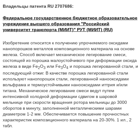
Владельцы патента RU 2707686:
Федеральное государственное бюджетное образовательное
учреждение высшего образования "Российский
университет транспорта (МИИТ)" РУТ (МИИТ) (RU)
Изобретение относится к получению упрочняемого оксидами
нанопорошков металлов композиционного материала на основе
железа. Способ включает механическое легирование смеси,
состоящей из порошка малоустойчивого при деформации оксида
железа в виде Fe
O
или Fe
O
и порошка легированной стали, и
2
3
3
4
последующий отжиг. В качестве порошка легированной стали
используют нанопорошок стали, легированной нанооксидами
вольфрама и термоустойчивыми нанооксидами иттрия и/или
титана. Механическое легирование смеси ведут путем
интенсивной холодной деформации сдвигом в шаровой
мельнице при скорости вращения ротора мельницы до 3000
оборотов в минуту, заполненной металлическими шарами
диаметром 1-2 мм. Обеспечивается повышение прочностных
характеристик композиционного материала на 20-30%. 1 ил., 2
табл.