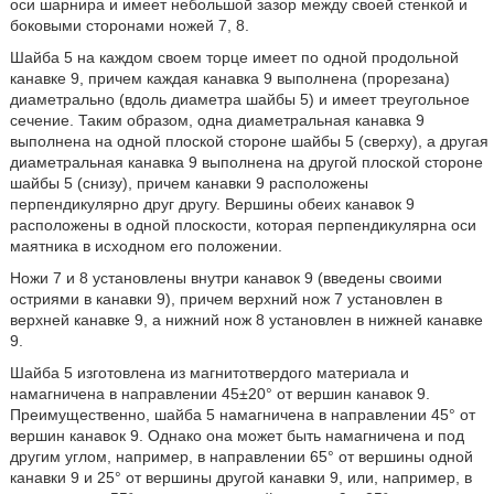
оси шарнира и имеет небольшой зазор между своей стенкой и
боковыми сторонами ножей 7, 8.
Шайба 5 на каждом своем торце имеет по одной продольной
канавке 9, причем каждая канавка 9 выполнена (прорезана)
диаметрально (вдоль диаметра шайбы 5) и имеет треугольное
сечение. Таким образом, одна диаметральная канавка 9
выполнена на одной плоской стороне шайбы 5 (сверху), а другая
диаметральная канавка 9 выполнена на другой плоской стороне
шайбы 5 (снизу), причем канавки 9 расположены
перпендикулярно друг другу. Вершины обеих канавок 9
расположены в одной плоскости, которая перпендикулярна оси
маятника в исходном его положении.
Ножи 7 и 8 установлены внутри канавок 9 (введены своими
остриями в канавки 9), причем верхний нож 7 установлен в
верхней канавке 9, а нижний нож 8 установлен в нижней канавке
9.
Шайба 5 изготовлена из магнитотвердого материала и
намагничена в направлении 45±20° от вершин канавок 9.
Преимущественно, шайба 5 намагничена в направлении 45° от
вершин канавок 9. Однако она может быть намагничена и под
другим углом, например, в направлении 65° от вершины одной
канавки 9 и 25° от вершины другой канавки 9, или, например, в