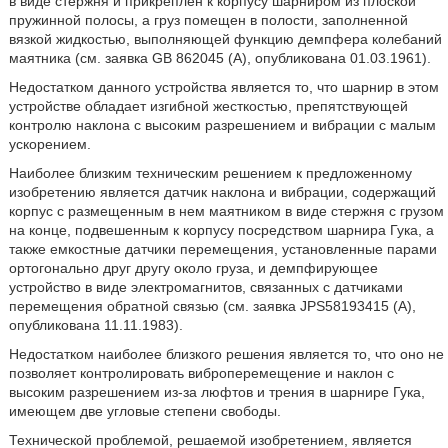
в виде стержня и прикреплен к корпусу шарниром из плоской
пружинной полосы, а груз помещен в полости, заполненной
вязкой жидкостью, выполняющей функцию демпфера колебаний
маятника (см. заявка GB 862045 (А), опубликована 01.03.1961).
Недостатком данного устройства является то, что шарнир в этом
устройстве обладает изгибной жесткостью, препятствующей
контролю наклона с высоким разрешением и вибрации с малым
ускорением.
Наиболее близким техническим решением к предложенному
изобретению является датчик наклона и вибрации, содержащий
корпус с размещенным в нем маятником в виде стержня с грузом
на конце, подвешенным к корпусу посредством шарнира Гука, а
также емкостные датчики перемещения, установленные парами
ортогонально друг другу около груза, и демпфирующее
устройство в виде электромагнитов, связанных с датчиками
перемещения обратной связью (см. заявка JPS58193415 (А),
опубликована 11.11.1983).
Недостатком наиболее близкого решения является то, что оно не
позволяет контролировать виброперемещение и наклон с
высоким разрешением из-за люфтов и трения в шарнире Гука,
имеющем две угловые степени свободы.
Технической проблемой, решаемой изобретением, является