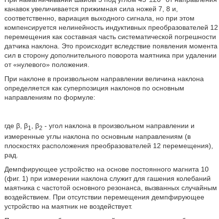
канавок увеличивается прижимная сила ножей 7, 8 и,
соответственно, вариация выходного сигнала, но при этом
компенсируется нелинейность индуктивных преобразователей 12
перемещения как составная часть систематической погрешности
датчика наклона. Это происходит вследствие появления момента
сил в сторону дополнительного поворота маятника при удалении
от «нулевого» положения.
При наклоне в произвольном направлении величина наклона
определяется как суперпозиция наклонов по основным
направлениям по формуле:
где β, β
, β
- угол наклона в произвольном направлении и
1
2
измеренные углы наклона по основным направлениям (в
плоскостях расположения преобразователей 12 перемещения),
рад.
Демпфирующее устройство на основе постоянного магнита 10
(фиг. 1) при измерении наклона служит для гашения колебаний
маятника с частотой основного резонанса, вызванных случайным
воздействием. При отсутствии перемещения демпфирующее
устройство на маятник не воздействует.