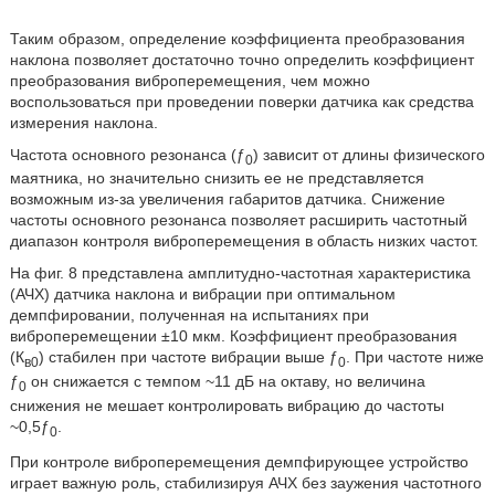
Таким образом, определение коэффициента преобразования
наклона позволяет достаточно точно определить коэффициент
преобразования виброперемещения, чем можно
воспользоваться при проведении поверки датчика как средства
измерения наклона.
Частота основного резонанса (ƒ
) зависит от длины физического
0
маятника, но значительно снизить ее не представляется
возможным из-за увеличения габаритов датчика. Снижение
частоты основного резонанса позволяет расширить частотный
диапазон контроля виброперемещения в область низких частот.
На фиг. 8 представлена амплитудно-частотная характеристика
(АЧХ) датчика наклона и вибрации при оптимальном
демпфировании, полученная на испытаниях при
виброперемещении ±10 мкм. Коэффициент преобразования
(К
) стабилен при частоте вибрации выше ƒ
. При частоте ниже
в0
0
ƒ
он снижается с темпом ~11 дБ на октаву, но величина
0
снижения не мешает контролировать вибрацию до частоты
~0,5ƒ
.
0
При контроле виброперемещения демпфирующее устройство
играет важную роль, стабилизируя АЧХ без заужения частотного