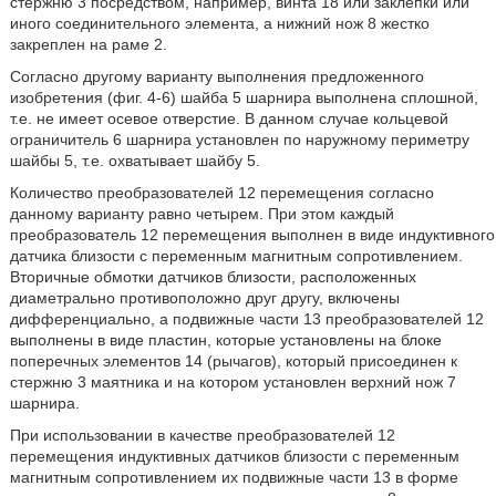
стержню 3 посредством, например, винта 18 или заклепки или
иного соединительного элемента, а нижний нож 8 жестко
закреплен на раме 2.
Согласно другому варианту выполнения предложенного
изобретения (фиг. 4-6) шайба 5 шарнира выполнена сплошной,
т.е. не имеет осевое отверстие. В данном случае кольцевой
ограничитель 6 шарнира установлен по наружному периметру
шайбы 5, т.е. охватывает шайбу 5.
Количество преобразователей 12 перемещения согласно
данному варианту равно четырем. При этом каждый
преобразователь 12 перемещения выполнен в виде индуктивного
датчика близости с переменным магнитным сопротивлением.
Вторичные обмотки датчиков близости, расположенных
диаметрально противоположно друг другу, включены
дифференциально, а подвижные части 13 преобразователей 12
выполнены в виде пластин, которые установлены на блоке
поперечных элементов 14 (рычагов), который присоединен к
стержню 3 маятника и на котором установлен верхний нож 7
шарнира.
При использовании в качестве преобразователей 12
перемещения индуктивных датчиков близости с переменным
магнитным сопротивлением их подвижные части 13 в форме