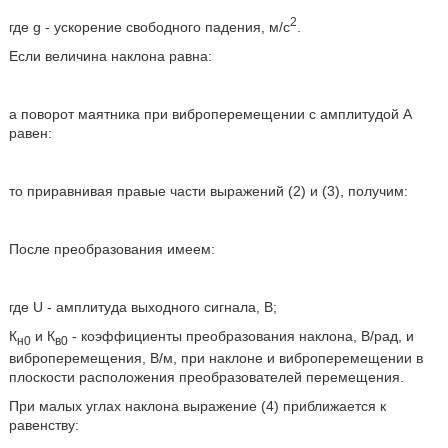
2
где g - ускорение свободного падения, м/с
.
Если величина наклона равна:
а поворот маятника при виброперемещении с амплитудой А
равен:
то приравнивая правые части выражений (2) и (3), получим:
После преобразования имеем:
где U - амплитуда выходного сигнала, В;
К
и К
- коэффициенты преобразования наклона, В/рад, и
н0
в0
виброперемещения, В/м, при наклоне и виброперемещении в
плоскости расположения преобразователей перемещения.
При малых углах наклона выражение (4) приближается к
равенству: