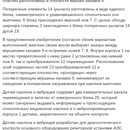
пластин расположены в плоскости вершин канавок 8.
Поперечные элементы 14 (рычаги) изготовлены в виде единого
блока, симметричного и уравновешенного относительно оси
маятника. К блоку присоединен верхний нож 7. С целью обхода
шарнира стержень 3 присоединен к блоку поперечных рычагов 14
дугой 19.
В предложенном изобретении (согласно обоим вариантам
выполнения) маятник своим весом выбирает зазоры между
вершинами канавок 9 и остриями ножей 7, 8. Внутри корпуса 1 на
жестко прикрепленной к нему раме 2 установлены как нижний
нож 8, так и преобразователи 12 перемещения. Расположение
осей подвижных частей 13 преобразователей 12 в
соответствующих плоскостях, проходящих через
соответствующие вершины канавок 9, минимизирует их
смещение в поперечном направлении при наклоне маятника.
Датчик наклона и вибрации содержит два измерительных канала
перемещения и запитан от электронного блока 20, который
может синхронно выдавать информацию о происходящем
относительно медленном наклоне и о виброперемещении
корпуса 1 датчика, закрепленного на объекте контроля.
Датчик наклона и вибрации разработан для диагностического
контроля основного оборудования реакторной установки АЭС,