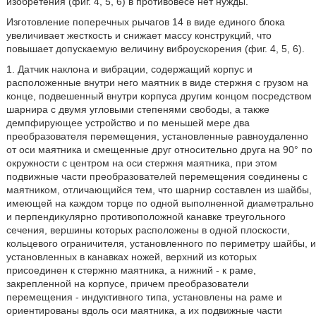
изобретения (фиг. 4, 5, 6) в противовесе нет нужды.
Изготовление поперечных рычагов 14 в виде единого блока
увеличивает жесткость и снижает массу конструкций, что
повышает допускаемую величину виброускорения (фиг. 4, 5, 6).
1. Датчик наклона и вибрации, содержащий корпус и
расположенные внутри него маятник в виде стержня с грузом на
конце, подвешенный внутри корпуса другим концом посредством
шарнира с двумя угловыми степенями свободы, а также
демпфирующее устройство и по меньшей мере два
преобразователя перемещения, установленные равноудаленно
от оси маятника и смещенные друг относительно друга на 90° по
окружности с центром на оси стержня маятника, при этом
подвижные части преобразователей перемещения соединены с
маятником, отличающийся тем, что шарнир составлен из шайбы,
имеющей на каждом торце по одной выполненной диаметрально
и перпендикулярно противоположной канавке треугольного
сечения, вершины которых расположены в одной плоскости,
кольцевого ограничителя, установленного по периметру шайбы, и
установленных в канавках ножей, верхний из которых
присоединен к стержню маятника, а нижний - к раме,
закрепленной на корпусе, причем преобразователи
перемещения - индуктивного типа, установлены на раме и
ориентированы вдоль оси маятника, а их подвижные части