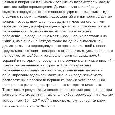
наклон и вибрацию при малых величинах параметров и малых
частотах виброперемещения. Датчик наклона и вибрации
содержит корпус и расположенные внутри него маятник в виде
стержня с грузом на конце, подвешенный внутри корпуса другим
концом посредством шарнира с двумя угловыми степенями
свободы, также демпфирующее устройство и преобразователи
перемещения. Подвижные части преобразователей
перемещения соединены с маятником, шарнир составлен из
шайбы, имеющей на каждом торце по одной выполненной
диаметрально и перпендикулярно противоположной канавке
треугольного сечения, кольцевого ограничителя, установленного
по периметру шайбы, и установленных в канавках ножей,
верхний из которых присоединен к стержню маятника, а нижний -
к раме, закрепленной на корпусе. Преобразователи
перемещения - индуктивного типа, установлены на раме и
ориентированы вдоль оси маятника, а их подвижные части
расположены в плоскости вершин канавок и установлены на
поперечных рычагах, прикрепленных к стержню маятника.
Техническим результатом является повышение разрешения при
контроле малых величин наклона и виброперемещения с малым
-5
-4
2
ускорением (10
-10
м/с
) в произвольном горизонтальном
направлении. 6 з.п. ф-лы, 8 ил.