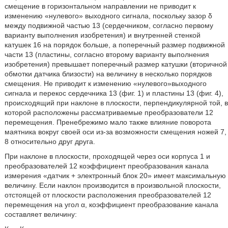
смещение в горизонтальном направлении не приводит к
изменению «нулевого» выходного сигнала, поскольку зазор δ
между подвижной частью 13 (сердечником, согласно первому
варианту выполнения изобретения) и внутренней стенкой
катушек 16 на порядок больше, а поперечный размер подвижной
части 13 (пластины, согласно второму варианту выполнения
изобретения) превышает поперечный размер катушки (вторичной
обмотки датчика близости) на величину в несколько порядков
смещения. Не приводит к изменению «нулевого»выходного
сигнала и перекос сердечника 13 (фиг. 1) и пластины 13 (фиг. 4),
происходящий при наклоне в плоскости, перпендикулярной той, в
которой расположены рассматриваемые преобразователи 12
перемещения. Пренебрежимо мало также влияние поворота
маятника вокруг своей оси из-за возможности смещения ножей 7,
8 относительно друг друга.
При наклоне в плоскости, проходящей через оси корпуса 1 и
преобразователей 12 коэффициент преобразования канала
измерения «датчик + электронный блок 20» имеет максимальную
величину. Если наклон производится в произвольной плоскости,
отстоящей от плоскости расположения преобразователей 12
перемещения на угол α, коэффициент преобразование канала
составляет величину: