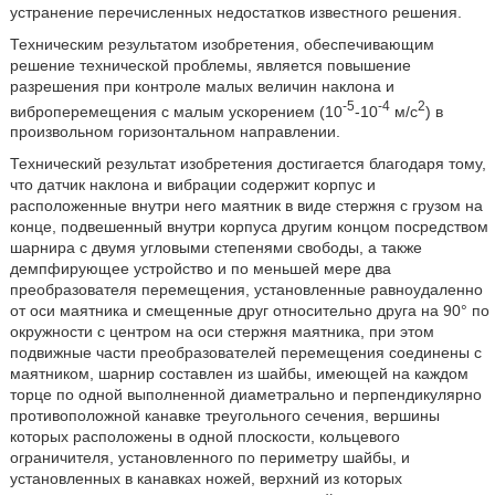
устранение перечисленных недостатков известного решения.
Техническим результатом изобретения, обеспечивающим
решение технической проблемы, является повышение
разрешения при контроле малых величин наклона и
-5
-4
2
виброперемещения с малым ускорением (10
-10
м/с
) в
произвольном горизонтальном направлении.
Технический результат изобретения достигается благодаря тому,
что датчик наклона и вибрации содержит корпус и
расположенные внутри него маятник в виде стержня с грузом на
конце, подвешенный внутри корпуса другим концом посредством
шарнира с двумя угловыми степенями свободы, а также
демпфирующее устройство и по меньшей мере два
преобразователя перемещения, установленные равноудаленно
от оси маятника и смещенные друг относительно друга на 90° по
окружности с центром на оси стержня маятника, при этом
подвижные части преобразователей перемещения соединены с
маятником, шарнир составлен из шайбы, имеющей на каждом
торце по одной выполненной диаметрально и перпендикулярно
противоположной канавке треугольного сечения, вершины
которых расположены в одной плоскости, кольцевого
ограничителя, установленного по периметру шайбы, и
установленных в канавках ножей, верхний из которых