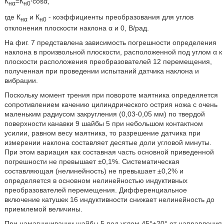
К
=К
⋅cosα,
нα
н0
где К
и К
- коэффициенты преобразования для углов
нα
н0
отклонения плоскости наклона α и 0, В/рад.
На фиг. 7 представлена зависимость погрешности определения
наклона в произвольной плоскости, расположенной под углом α к
плоскости расположения преобразователей 12 перемещения,
полученная при проведении испытаний датчика наклона и
вибрации.
Поскольку момент трения при повороте маятника определяется
сопротивлением качению цилиндрического острия ножа с очень
маленьким радиусом закругления (0,03-0,05 мм) по твердой
поверхности канавки 9 шайбы 5 при небольшом контактном
усилии, равном весу маятника, то разрешение датчика при
измерении наклона составляет десятые доли угловой минуты.
При этом вариация как составная часть основной приведенной
погрешности не превышает ±0,1%. Систематическая
составляющая (нелинейность) не превышает ±0,2% и
определяется в основном нелинейностью индуктивных
преобразователей перемещения. Дифференциальное
включение катушек 16 индуктивности снижает нелинейность до
приемлемой величины.
При намагничивании шайбы 5 под углом 45°±20° от направления