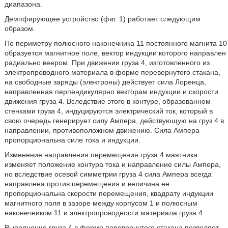
диапазона.
Демпфирующее устройство (фиг. 1) работает следующим
образом.
По периметру полюсного наконечника 11 постоянного магнита 10
образуется магнитное поле, вектор индукции которого направлен
радиально веером. При движении груза 4, изготовленного из
электропроводного материала в форме перевернутого стакана,
на свободные заряды (электроны) действует сила Лоренца,
направленная перпендикулярно векторам индукции и скорости
движения груза 4. Вследствие этого в контуре, образованном
стенками груза 4, индуцируются электрический ток, который в
свою очередь генерирует силу Ампера, действующую на груз 4 в
направлении, противоположном движению. Сила Ампера
пропорциональна силе тока и индукции.
Изменение направления перемещения груза 4 маятника
изменяет положение контура тока и направление силы Ампера,
но вследствие осевой симметрии груза 4 сила Ампера всегда
направлена против перемещения и величина ее
пропорциональна скорости перемещения, квадрату индукции
магнитного поля в зазоре между корпусом 1 и полюсным
наконечником 11 и электропроводности материала груза 4.
Выполнение груза 4 в форме перевернутого стакана позволяет