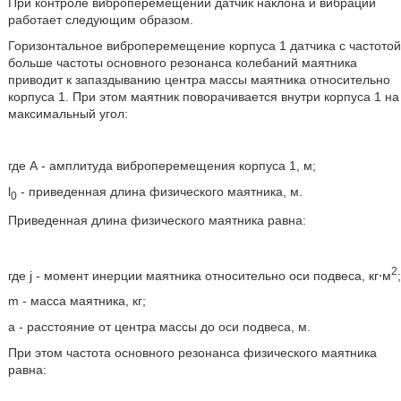
При контроле виброперемещений датчик наклона и вибрации
работает следующим образом.
Горизонтальное виброперемещение корпуса 1 датчика с частотой
больше частоты основного резонанса колебаний маятника
приводит к запаздыванию центра массы маятника относительно
корпуса 1. При этом маятник поворачивается внутри корпуса 1 на
максимальный угол:
где А - амплитуда виброперемещения корпуса 1, м;
l
- приведенная длина физического маятника, м.
0
Приведенная длина физического маятника равна:
2
где j - момент инерции маятника относительно оси подвеса, кг⋅м
;
m - масса маятника, кг;
а - расстояние от центра массы до оси подвеса, м.
При этом частота основного резонанса физического маятника
равна: