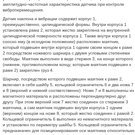
амплитудно-частотная характеристика датчика при контроле
виброперемещения.
Датчик наклона и вибрации содержит корпус 1,
преимущественно, цилиндрической формы. Внутри корпуса 1
установлена рама 2, которая жестко закреплена на внутренней
цилиндрической поверхности корпуса 1. Также внутри корпуса 1
соосно ему (в исходном положении) расположен маятник,
который подвешен внутри корпуса 1 одним своим концом к раме
2 посредством ножевого шарнира с двумя угловыми степенями
свободы. Маятник выполнен в виде стержня 3, на конце которого
(нижнем, противоположном концу, которым маятник подвешен к
раме 2) закреплен груз 4.
Шарнир, посредством которого подвешен маятник к раме 2,
включает в себя шайбу 5, кольцевой ограничитель 6 и два ножа 7
и 8 (верхний и нижний соответственно). Ножи 7 и 8 выполнены из
магнитного материала и расположены перпендикулярно друг
другу. При этом верхний нож 7 жестко соединен со стержнем 3
маятника, а сам маятник подвешен внутри корпуса 1 одним
(верхним) концом на ноже 8, который жестко соединен с рамой 2.
Кольцевой ограничитель 6 выполнен из немагнитного материала
и установлен по периметру шайбы 5. Кольцевой ограничитель 6
предназначен для позиционирования оси маятника относительно