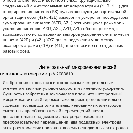
относительно носа; и детектор пульса, функционально
соединенный с многоосевыми акселерометрами (41R, 41L) для
генерирования сигнала (PS) пульса как функции вертикальной
ориентации осей (42R, 42L) измерения ускорения посредством
суммирования сигналов (AZR, AZL) отличающихся режимов и
удаления сигналов (AXR, AXL, AYR, AYL) общего режима, с
возможностью использования векторов ускорения силы тяжести
по осям (42R) и (42L) XYZ для определения угла между
акселерометрами (41R) и (41L) или относительно отдельных
базовых осей.
Интегральный микромеханический
гироскоп-акселерометр
// 2683810
Изобретение относится к интегральным измерительным
элементам величин угловой скорости и линейного ускорения.
Сущность изобретения заключается в том, что интегральный
микромеханический гироскоп-акселерометр дополнительно
содержит восемь дополнительных неподвижных электродов
емкостных преобразователей перемещений, шесть
дополнительных подвижных электродов емкостных
преобразователей перемещений, два подвижных электрода
электростатических приводов, восемь неподвижных электродов