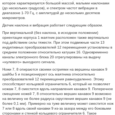
которое характеризуется большой массой, малыми наклонами
(до нескольких градусов), и спектром частот вибрации в
диапазоне 1-70 Гц, с амплитудой до нескольких десятков
микрометров.
Датчик наклона и вибрация работает следующим образом.
При вертикальной (без наклона, в исходном положении)
ориентации корпуса 1 маятник расположен также вертикально
под действием силы тяжести. При этом подвижные части 13
индуктивных преобразователей 12 перемещения установлены в
среднем положении относительно катушек 16. Одновременно
каналы электронного блока 20 отрегулированы на выдачу
«нулевого» выходного сигнала.
Ножи 7, 8 опираются своими остриями на вершины канавок 9
шайбы 5 и позиционируют ось маятника относительно
преобразователей 12 перемещения равноудаленно. Этому
способствуют кольцевой ограничитель 6, который не позволяет
ножам 7, 8 сместится вдоль направления канавок 9. Поперечное
смещение ножей 7, 8 относительно вершин канавок 9 возможно
на величину не более радиуса скругления вершин канавок 9 (не
более 0,1 мм). Примерно на туже величину может сместится нож
7 или 8 вдоль своей канавки 9 из-за зазора между его боковыми
сторонами и стенкой кольцевого ограничителя 6. Такое