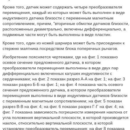
Кроме того, датчик может содержать четыре преобразователя
перемещения, каждый из которых может быть выполнен в виде
индуктивного датчика близости с переменным магнитным
сопротивлением, причем, "вторичные обмотки датчиков близости,
расположенных диаметрально, включены дифференциально, а
подвижные части могут быть выполнены в виде пластин.
Кроме того, один из ножей шарнира может быть присоединен к
стержню маятника посредством блока поперечных рычагов.
Изобретение поясняется чертежами, где на фиг. 1 показано
осевое сечение предложенного датчика, в котором
преобразователи перемещения выполнены в виде двух пар
дифференциально включенных катушек индуктивности с
сердечниками; на фиг. 2 показан разрез А-А на фиг. 1; на фиг. 3
показан разрез Б-Б на фиг. 1; на фиг. 4 показана часть осевого
сечения предложенного датчика, в котором преобразователи
перемещения выполнены в виде индуктивных датчиков близости
с переменным магнитным сопротивлением; на фиг. 5 показан
разрез В-В на фиг. 4; на фиг. 6 показан разрез Г-Г на фиг. 4; на
фиг. 7 показана зависимость погрешности измерения наклона от
угла положения вертикальной плоскости, в которой производится
наклон, относительно вертикальной плоскости, в которой
установлен преобразователь перемещения; на фиг 8 показана