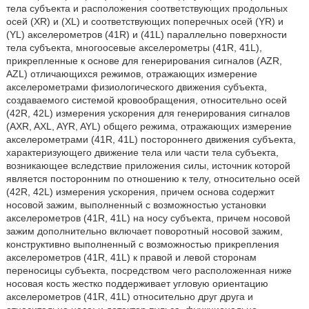
тела субъекта и расположения соответствующих продольных
осей (XR) и (XL) и соответствующих поперечных осей (YR) и
(YL) акселерометров (41R) и (41L) параллельно поверхности
тела субъекта, многоосевые акселерометры (41R, 41L),
прикрепленные к основе для генерирования сигналов (AZR,
AZL) отличающихся режимов, отражающих измерение
акселерометрами физиологического движения субъекта,
создаваемого системой кровообращения, относительно осей
(42R, 42L) измерения ускорения для генерирования сигналов
(AXR, AXL, AYR, AYL) общего режима, отражающих измерение
акселерометрами (41R, 41L) постороннего движения субъекта,
характеризующего движение тела или части тела субъекта,
возникающее вследствие приложения силы, источник которой
является посторонним по отношению к телу, относительно осей
(42R, 42L) измерения ускорения, причем основа содержит
носовой зажим, выполненный с возможностью установки
акселерометров (41R, 41L) на носу субъекта, причем носовой
зажим дополнительно включает поворотный носовой зажим,
конструктивно выполненный с возможностью прикрепления
акселерометров (41R, 41L) к правой и левой сторонам
переносицы субъекта, посредством чего расположенная ниже
носовая кость жестко поддерживает угловую ориентацию
акселерометров (41R, 41L) относительно друг друга и