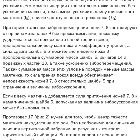
увеличить его момент инерции относительно точки подвеса без
увеличения массы и, тем самым, увеличить длину физического
маятника (l
), снизив частоту основного резонанса (ƒ
).
0
0
При горизонтальном виброперемещении ножи 7, 8 контактируют
с вершинами канавок 9 без проскальзывания, поскольку
удерживаются на поверхности силой трения покоя,
пропорциональной весу маятника и коэффициенту трения, а
сила сдвига шайбы 5 относительно нижнего ножа 8
пропорциональна суммарной массе шайбы 5, рычагов 14 и
подвижных частей 13, а также ускорению виброперемещения.
Так как суммарная масса этих узлов на порядок меньше массы
маятника, то сила трения покоя всегда обеспечивает
неподвижность ножей 7, 8 относительно шайбы 5 при
ограничении величины виброускорения.
Если к весу маятника добавляется сила притяжения ножей 7, 8 к
намагниченной шайбе 5, допускаемая величина виброускорения
может быть повышена.
Противовес 17 (фиг. 2) нужен для того, чтобы центр тяжести
маятника находился на его оси. Это необходимо для снижения
влияния вертикальной вибрации на результаты контроля
горизонтальный вибрации. Во втором варианте исполнения