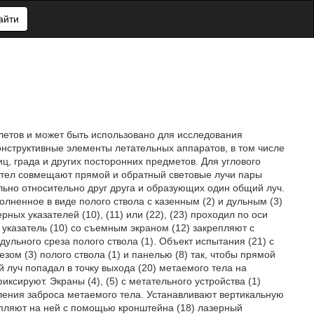
айти
олетов и может быть использовано для исследования
конструктивные элементы летательных аппаратов, в том числе
ц, града и других посторонних предметов. Для углового
х тел совмещают прямой и обратный световые лучи пары
кально относительно друг друга и образующих один общий луч.
полненное в виде полого ствола с казенным (2) и дульным (3)
ных указателей (10), (11) или (22), (23) проходил по оси
й указатель (10) со съемным экраном (12) закрепляют с
ульного среза полого ствола (1). Объект испытания (21) с
ом (3) полого ствола (1) и панелью (8) так, чтобы прямой
й луч попадал в точку выхода (20) метаемого тела на
ксируют. Экраны (4), (5) с метательного устройства (1)
вления заброса метаемого тела. Устанавливают вертикальную
крепляют на ней с помощью кронштейна (18) лазерный