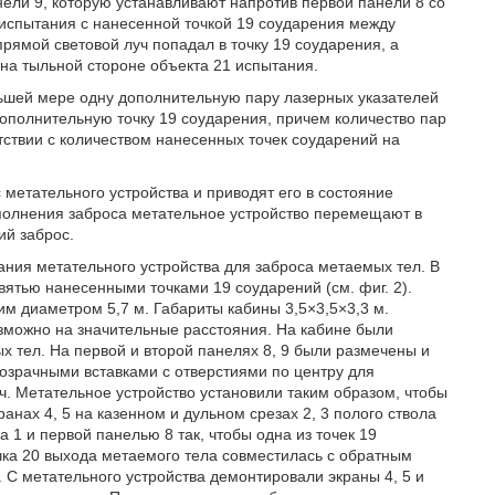
ели 9, которую устанавливают напротив первой панели 8 со
 испытания с нанесенной точкой 19 соударения между
прямой световой луч попадал в точку 19 соударения, а
 на тыльной стороне объекта 21 испытания.
ньшей мере одну дополнительную пару лазерных указателей
дополнительную точку 19 соударения, причем количество пар
тствии с количеством нанесенных точек соударений на
 метательного устройства и приводят его в состояние
ыполнения заброса метательное устройство перемещают в
ий заброс.
ния метательного устройства для заброса метаемых тел. В
вятью нанесенными точками 19 соударений (см. фиг. 2).
м диаметром 5,7 м. Габариты кабины 3,5×3,5×3,3 м.
можно на значительные расстояния. На кабине были
х тел. На первой и второй панелях 8, 9 были размечены и
розрачными вставками с отверстиями по центру для
ч. Метательное устройство установили таким образом, чтобы
анах 4, 5 на казенном и дульном срезах 2, 3 полого ствола
 1 и первой панелью 8 так, чтобы одна из точек 19
ка 20 выхода метаемого тела совместилась с обратным
 С метательного устройства демонтировали экраны 4, 5 и