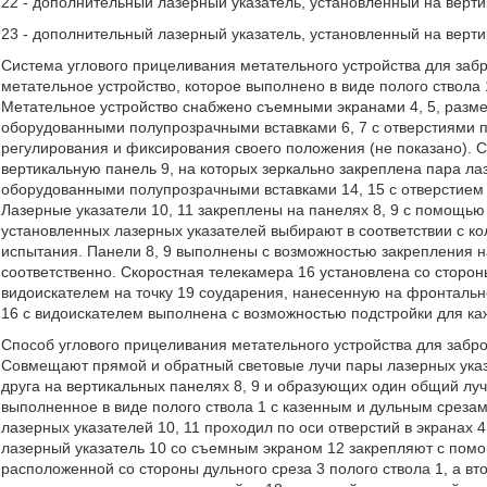
22 - дополнительный лазерный указатель, установленный на верти
23 - дополнительный лазерный указатель, установленный на верти
Система углового прицеливания метательного устройства для заб
метательное устройство, которое выполнено в виде полого ствола 1
Метательное устройство снабжено съемными экранами 4, 5, разме
оборудованными полупрозрачными вставками 6, 7 с отверстиями п
регулирования и фиксирования своего положения (не показано). 
вертикальную панель 9, на которых зеркально закреплена пара ла
оборудованными полупрозрачными вставками 14, 15 с отверстием п
Лазерные указатели 10, 11 закреплены на панелях 8, 9 с помощью 
установленных лазерных указателей выбирают в соответствии с ко
испытания. Панели 8, 9 выполнены с возможностью закрепления на
соответственно. Скоростная телекамера 16 установлена со стороны
видоискателем на точку 19 соударения, нанесенную на фронтальн
16 с видоискателем выполнена с возможностью подстройки для ка
Способ углового прицеливания метательного устройства для заб
Совмещают прямой и обратный световые лучи пары лазерных указа
друга на вертикальных панелях 8, 9 и образующих один общий луч
выполненное в виде полого ствола 1 с казенным и дульным срезами
лазерных указателей 10, 11 проходил по оси отверстий в экранах 4
лазерный указатель 10 со съемным экраном 12 закрепляют с помо
расположенной со стороны дульного среза 3 полого ствола 1, а в