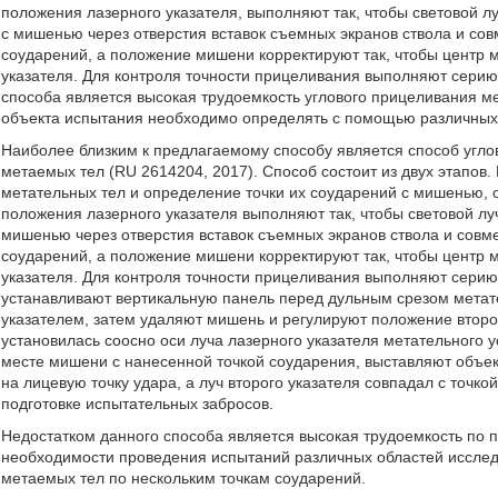
положения лазерного указателя, выполняют так, чтобы световой л
с мишенью через отверстия вставок съемных экранов ствола и со
соударений, а положение мишени корректируют так, чтобы центр 
указателя. Для контроля точности прицеливания выполняют серию
способа является высокая трудоемкость углового прицеливания мет
объекта испытания необходимо определять с помощью различных 
Наиболее близким к предлагаемому способу является способ угло
метаемых тел (RU 2614204, 2017). Способ состоит из двух этапов
метательных тел и определение точки их соударений с мишенью, 
положения лазерного указателя выполняют так, чтобы световой лу
мишенью через отверстия вставок съемных экранов ствола и совм
соударений, а положение мишени корректируют так, чтобы центр 
указателя. Для контроля точности прицеливания выполняют серию
устанавливают вертикальную панель перед дульным срезом метат
указателем, затем удаляют мишень и регулируют положение второг
установилась соосно оси луча лазерного указателя метательного 
месте мишени с нанесенной точкой соударения, выставляют объект
на лицевую точку удара, а луч второго указателя совпадал с точк
подготовке испытательных забросов.
Недостатком данного способа является высокая трудоемкость по 
необходимости проведения испытаний различных областей иссле
метаемых тел по нескольким точкам соударений.