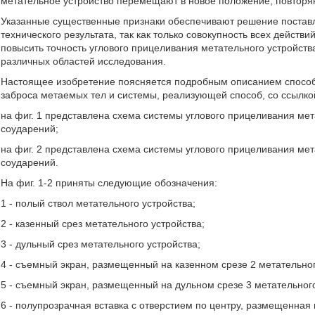
метательное устройство перемещают в новое положение, повторяю
Указанные существенные признаки обеспечивают решение постав
технического результата, так как только совокупность всех дейст
повысить точность углового прицеливания метательного устройст
различных областей исследования.
Настоящее изобретение поясняется подробным описанием способа
заброса метаемых тел и системы, реализующей способ, со ссылкой
на фиг. 1 представлена схема системы углового прицеливания мет
соударений;
на фиг. 2 представлена схема системы углового прицеливания мет
соударений.
На фиг. 1-2 приняты следующие обозначения:
1 - полый ствол метательного устройства;
2 - казенный срез метательного устройства;
3 - дульный срез метательного устройства;
4 - съемный экран, размещенный на казенном срезе 2 метательног
5 - съемный экран, размещенный на дульном срезе 3 метательного
6 - полупрозрачная вставка с отверстием по центру, размещенная