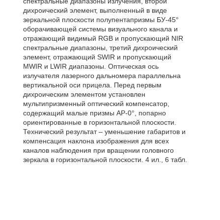
спектральные диапазоны излучения, второй
дихроический элемент, выполненный в виде
зеркальной плоскости полупентапризмы БУ-45°
оборачивающей системы визуального канала и
отражающий видимый RGB и пропускающий NIR
спектральные диапазоны, третий дихроический
элемент, отражающий SWIR и пропускающий
MWIR и LWIR диапазоны. Оптическая ось
излучателя лазерного дальномера параллельна
вертикальной оси прицела. Перед первым
дихроическим элементом установлен
мультипризменный оптический компенсатор,
содержащий малые призмы АР-0°, попарно
ориентированные в горизонтальной плоскости.
Технический результат – уменьшение габаритов и
компенсация наклона изображения для всех
каналов наблюдения при вращении головного
зеркала в горизонтальной плоскости. 4 ил., 6 табл.