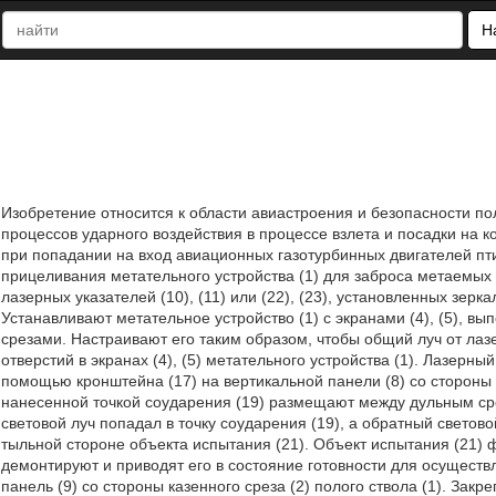
Н
Изобретение относится к области авиастроения и безопасности п
процессов ударного воздействия в процессе взлета и посадки на 
при попадании на вход авиационных газотурбинных двигателей пти
прицеливания метательного устройства (1) для заброса метаемы
лазерных указателей (10), (11) или (22), (23), установленных зер
Устанавливают метательное устройство (1) с экранами (4), (5), вы
срезами. Настраивают его таким образом, чтобы общий луч от лазер
отверстий в экранах (4), (5) метательного устройства (1). Лазерны
помощью кронштейна (17) на вертикальной панели (8) со стороны д
нанесенной точкой соударения (19) размещают между дульным срез
световой луч попадал в точку соударения (19), а обратный светово
тыльной стороне объекта испытания (21). Объект испытания (21) фи
демонтируют и приводят его в состояние готовности для осущест
панель (9) со стороны казенного среза (2) полого ствола (1). За