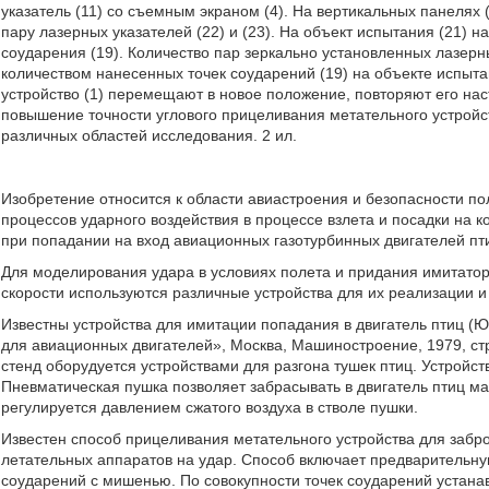
указатель (11) со съемным экраном (4). На вертикальных панелях
пару лазерных указателей (22) и (23). На объект испытания (21) 
соударения (19). Количество пар зеркально установленных лазерны
количеством нанесенных точек соударений (19) на объекте испыт
устройство (1) перемещают в новое положение, повторяют его на
повышение точности углового прицеливания метательного устройс
различных областей исследования. 2 ил.
Изобретение относится к области авиастроения и безопасности п
процессов ударного воздействия в процессе взлета и посадки на 
при попадании на вход авиационных газотурбинных двигателей пти
Для моделирования удара в условиях полета и придания имитатор
скорости используются различные устройства для их реализации 
Известны устройства для имитации попадания в двигатель птиц (Ю
для авиационных двигателей», Москва, Машиностроение, 1979, стр.
стенд оборудуется устройствами для разгона тушек птиц. Устройс
Пневматическая пушка позволяет забрасывать в двигатель птиц мас
регулируется давлением сжатого воздуха в стволе пушки.
Известен способ прицеливания метательного устройства для забр
летательных аппаратов на удар. Способ включает предварительну
соударений с мишенью. По совокупности точек соударений устана