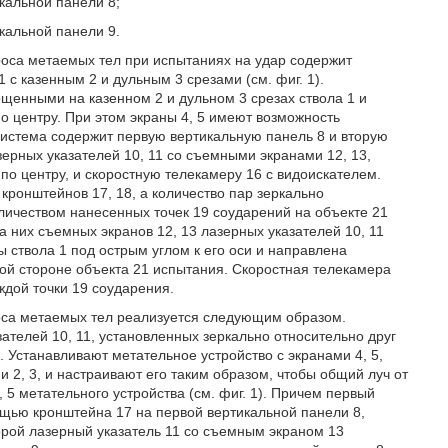
кальной панели 8;
кальной панели 9.
роса метаемых тел при испытаниях на удар содержит
 с казенным 2 и дульным 3 срезами (см. фиг. 1).
щенными на казенном 2 и дульном 3 срезах ствола 1 и
о центру. При этом экраны 4, 5 имеют возможность
Система содержит первую вертикальную панель 8 и вторую
зерных указателей 10, 11 со съемными экранами 12, 13,
о центру, и скоростную телекамеру 16 с видоискателем.
кронштейнов 17, 18, а количество пар зеркально
личеством нанесенных точек 19 соударений на объекте 21
 них съемных экранов 12, 13 лазерных указателей 10, 11
 ствола 1 под острым углом к его оси и направлена
ой стороне объекта 21 испытания. Скоростная телекамера
ждой точки 19 соударения.
роса метаемых тел реализуется следующим образом.
телей 10, 11, установленных зеркально относительно друг
. Устанавливают метательное устройство с экранами 4, 5,
 2, 3, и настраивают его таким образом, чтобы общий луч от
, 5 метательного устройства (см. фиг. 1). Причем первый
щью кронштейна 17 на первой вертикальной панели 8,
торой лазерный указатель 11 со съемным экраном 13