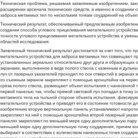
Техническая проблема, решаемая заявляемым изобретением, заклю
расширении арсенала технических средств, а именно в создании с
заброса метаемых тел по нескольким точкам соударений на объек
Технический результат, обеспечиваемый предлагаемым изобретение
создании способа углового прицеливания метательного устройст
точности углового прицеливания метательного устройства и умен
областей исследования.
Заявленный технический результат достигается за счет того, что 
метательного устройства для заброса метаемых тел совмещают пр
установленных зеркально относительно друг друга и образующих 
экранами, выполненное в виде полого ствола с казенным и дульны
луч от лазерных указателей проходил по оси отверстий в экранах 
со съемным экраном закрепляют с помощью кронштейна на первой
среза полого ствола, размещают объект испытания с нанесенной 
первой панелью так, чтобы прямой световой луч попадал в точку с
метаемого тела на тыльной стороне объекта испытания, фиксирую
метательного устройства и приводят его в состояние готовности 
изобретению вторую вертикальную панель устанавливают напротив
закрепляют на ней с помощью кронштейна второй лазерный указат
панелях закрепляют по меньшей мере одну дополнительную пару л
меньшей мере одну дополнительную точку соударения, причем кол
выбирают в соответствии с количеством нанесенных точек соудар