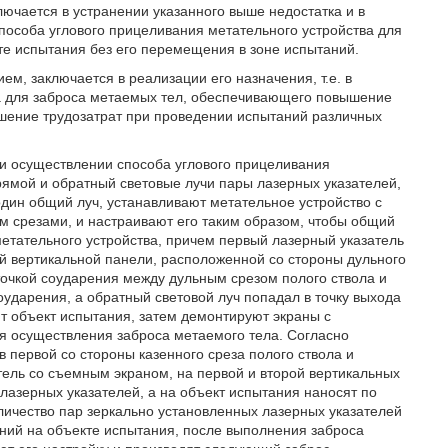
чается в устранении указанного выше недостатка и в
пособа углового прицеливания метательного устройства для
те испытания без его перемещения в зоне испытаний.
м, заключается в реализации его назначения, т.е. в
ва для заброса метаемых тел, обеспечивающего повышение
ьшение трудозатрат при проведении испытаний различных
при осуществлении способа углового прицеливания
ямой и обратный световые лучи пары лазерных указателей,
один общий луч, устанавливают метательное устройство с
м срезами, и настраивают его таким образом, чтобы общий
метательного устройства, причем первый лазерный указатель
 вертикальной панели, расположенной со стороны дульного
точкой соударения между дульным срезом полого ствола и
оударения, а обратный световой луч попадал в точку выхода
т объект испытания, затем демонтируют экраны с
для осуществления заброса метаемого тела. Согласно
 первой со стороны казенного среза полого ствола и
ель со съемным экраном, на первой и второй вертикальных
азерных указателей, а на объект испытания наносят по
ичество пар зеркально установленных лазерных указателей
ений на объекте испытания, после выполнения заброса