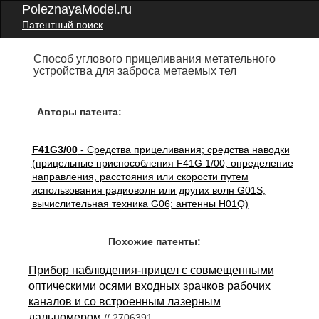
PoleznayaModel.ru
Патентный поиск
Способ углового прицеливания метательного
устройства для заброса метаемых тел
Авторы патента:
F41G3/00
- Средства прицеливания; средства наводки
(прицельные приспособления F41G 1/00; определение
направления, расстояния или скорости путем
использования радиоволн или других волн G01S;
вычислительная техника G06; антенны H01Q)
Похожие патенты:
Прибор наблюдения-прицел с совмещенными
оптическими осями входных зрачков рабочих
каналов и со встроенным лазерным
дальномером
// 2706391