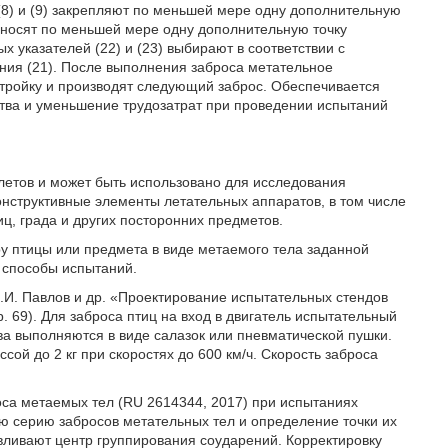
 (8) и (9) закрепляют по меньшей мере одну дополнительную
наносят по меньшей мере одну дополнительную точку
х указателей (22) и (23) выбирают в соответствии с
ания (21). После выполнения заброса метательное
стройку и производят следующий заброс. Обеспечивается
тва и уменьшение трудозатрат при проведении испытаний
олетов и может быть использовано для исследования
конструктивные элементы летательных аппаратов, в том числе
ц, града и других посторонних предметов.
у птицы или предмета в виде метаемого тела заданной
и способы испытаний.
.И. Павлов и др. «Проектирование испытательных стендов
 69). Для заброса птиц на вход в двигатель испытательный
тва выполняются в виде салазок или пневматической пушки.
сой до 2 кг при скоростях до 600 км/ч. Скорость заброса
оса метаемых тел (RU 2614344, 2017) при испытаниях
ю серию забросов метательных тел и определение точки их
вливают центр группирования соударений. Корректировку