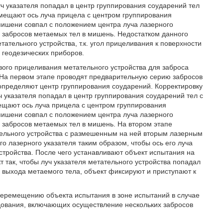
уч указателя попадал в центр группирования соударений тел
вмещают ось луча прицела с центром группирования
мишени совпал с положением центра луча лазерного
 забросов метаемых тел в мишень. Недостатком данного
ательного устройства, т.к. угол прицеливания к поверхности
геодезических приборов.
вого прицеливания метательного устройства для заброса
. На первом этапе проводят предварительную серию забросов
определяют центр группирования соударений. Корректировку
ч указателя попадал в центр группирования соударений тел с
ещают ось луча прицела с центром группирования
мишени совпал с положением центра луча лазерного
 забросов метаемых тел в мишень. На втором этапе
ельного устройства с размешенным на ней вторым лазерным
о лазерного указателя таким образом, чтобы ось его луча
устройства. После чего устанавливают объект испытания на
 так, чтобы луч указателя метательного устройства попадал
ой выхода метаемого тела, объект фиксируют и приступают к
перемещению объекта испытания в зоне испытаний в случае
дования, включающих осуществление нескольких забросов