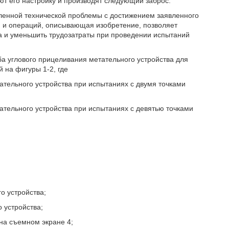
т его настройку и производят следующий заброс.
ленной технической проблемы с достижением заявленного
вий и операций, описывающая изобретение, позволяет
ва и уменьшить трудозатраты при проведении испытаний
 углового прицеливания метательного устройства для
 на фигуры 1-2, где
ательного устройства при испытаниях с двумя точками
ательного устройства при испытаниях с девятью точками
о устройства;
 устройства;
 на съемном экране 4;