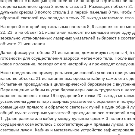
закрепляют с помощью кронштейна 18 на второй вертикальной пан
стороны казенного среза 2 полого ствола 1. Размещают объект 21
дульным срезом 3 полого ствола 1 и первой панелью 8 так, чтобы 
обратный световой луч попадал в точку 20 выхода метаемого тела
На первой и второй вертикальных панелях 8, 9 закрепляют по ме
22, 23, а на объект 21 испытания наносят по меньшей мере одну 
зеркально установленных лазерных указателей выбирают в соотве
объекте 21 испытания.
Далее фиксируют объект 21 испытания, демонтируют экраны 4, 5 с
готовности для осуществления заброса метаемого тела. После в
новое положение, повторяют его настройку и производят следующ
Ниже представлен пример реализации способа углового прицелива
качестве объекта 21 испытания исследовали кабину самолета с де
Испытания проводились в цилиндрической барокамере с внутренни
Перемещение кабины внутри барокамеры очень трудоемко и невоз
заранее нанесены точки 19 соударений и точки 20 выхода метаемы
установлены девять пар лазерных указателей с экранами и полуп
совмещения прямого и обратного световых лучей в один общий лу
общий луч от лазерных указателей проходил по оси отверстий в экр
1. Далее разместили кабину между дульным срезом 3 полого ствола
соударения совместилась с соответствующим прямым лучом, а точ
световым лучом. Кабину и метательное устройство зафиксировали.