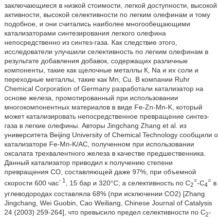
заключающиеся в низкой стоимости, легкой доступности, высокой
активности, высокой селективности по легким олефинам и тому
подобное, и они считались наиболее многообещающими
катализаторами синтезирования легкого олефина
непосредственно из синтез-газа. Как следствие этого,
исследователи улучшили селективность по легким олефинам в
результате добавления добавок, содержащих различные
компоненты, такие как щелочные металлы К, Na и их соли и
переходные металлы, такие как Mn, Cu. В компании Ruhr
Chemical Corporation of Germany разработали катализатор на
основе железа, промотированный при использовании
многокомпонентных материалов в виде Fe-Zn-Mn-K, который
может катализировать непосредственное превращение синтез-
газа в легкие олефины. Авторы Jingchang Zhang et al. из
университета Beijing University of Chemical Technology сообщили о
катализаторе Fe-Mn-K/AC, полученном при использовании
оксалата трехвалентного железа в качестве предшественника.
Данный катализатор приводил к получению степени
превращения СО, составляющей даже 97%, при объемной
- 1
=
=
скорости 600 час
, 15 бар и 320°С; а селективность по С
-С
в
2
4
углеводородах составляла 68% (при исключении СО2) [Zhang
Jingchang, Wei Guobin, Cao Weiliang, Chinese Journal of Catalysis
24 (2003) 259-264], что превысило предел селективности по С
-
2