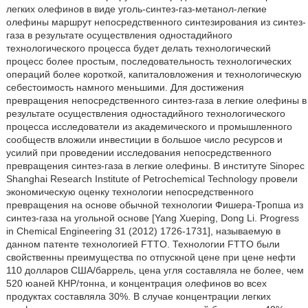
легких олефинов в виде уголь-синтез-газ-метанол-легкие
олефины маршрут непосредственного синтезирования из синтез-
газа в результате осуществления одностадийного
технологического процесса будет делать технологический
процесс более простым, последовательность технологических
операций более короткой, капиталовложения и технологическую
себестоимость намного меньшими. Для достижения
превращения непосредственного синтез-газа в легкие олефины в
результате осуществления одностадийного технологического
процесса исследователи из академического и промышленного
сообществ вложили инвестиции в большое число ресурсов и
усилий при проведении исследования непосредственного
превращения синтез-газа в легкие олефины. В институте Sinopec
Shanghai Research Institute of Petrochemical Technology провели
экономическую оценку технологии непосредственного
превращения на основе обычной технологии Фишера-Тропша из
синтез-газа на угольной основе [Yang Xueping, Dong Li. Progress
in Chemical Engineering 31 (2012) 1726-1731], называемую в
данном патенте технологией FTTO. Технологии FTTO были
свойственны преимущества по отпускной цене при цене нефти
110 долларов США/баррель, цена угля составляла не более, чем
520 юаней КНР/тонна, и концентрация олефинов во всех
продуктах составляла 30%. В случае концентрации легких