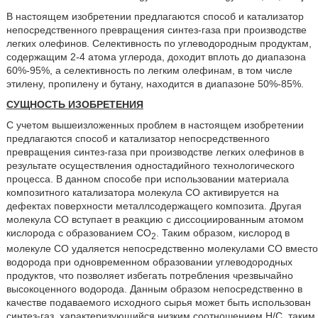
В настоящем изобретении предлагаются способ и катализатор
непосредственного превращения синтез-газа при производстве
легких олефинов. Селективность по углеводородным продуктам,
содержащим 2-4 атома углерода, доходит вплоть до диапазона
60%-95%, а селективность по легким олефинам, в том числе
этилену, пропилену и бутану, находится в диапазоне 50%-85%.
СУЩНОСТЬ ИЗОБРЕТЕНИЯ
С учетом вышеизложенных проблем в настоящем изобретении
предлагаются способ и катализатор непосредственного
превращения синтез-газа при производстве легких олефинов в
результате осуществления одностадийного технологического
процесса. В данном способе при использовании материала
композитного катализатора молекула СО активируется на
дефектах поверхности металлсодержащего композита. Другая
молекула СО вступает в реакцию с диссоциированным атомом
кислорода с образованием СО
. Таким образом, кислород в
2
молекуле СО удаляется непосредственно молекулами СО вместо
водорода при одновременном образовании углеводородных
продуктов, что позволяет избегать потребления чрезвычайно
высокоценного водорода. Данным образом непосредственно в
качестве подаваемого исходного сырья может быть использован
синтез-газ, характеризующийся низким соотношением Н/С, таким