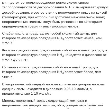
мин, детектор теплопроводности регистрирует сигнал
теплопроводности от десорбирования NH
и вычерчивает кривую
3
десорбирования; в соответствии с положениями пиков на кривой
(температурой, при которой пик достигает максимальной точки)
неорганические кислоты могут быть разнесены по категориям,
определяемым тремя интенсивностями кислот.
Слабая кислота представляет собой кислотный центр, для
которого температура осаждения NH
составляет менее, чем
3
275°С.
Кислота средней силы представляет собой кислотный центр, для
которого температура осаждения NH
находится в диапазоне от
3
275°С до 500°С.
Сильная кислота представляет собой кислотный центр, для
которого температура осаждения NH
составляет более, чем
3
500°С.
В неорганической твердой кислоте количество центров кислоты
средней силы находится в диапазоне 0,06-10 моль/кг, а
предпочтительно 1-10 моль/кг.
Многокомпонентный металлсодержащий композит и
неорганическая твердая кислота, обладающая иерархической