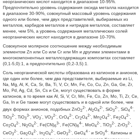
неорганических кислот находится в диапазоне 10-95%.
Предпочтительно уровень содержания оксида металла находится
в диапазоне 30-90%, совокупный массовый уровень содержания
одного или более, чем двух представителей, выбираемых из
металлов, карбидов металлов и нитридов металлов, составляет
менее, чем 5%, а уровень содержания металлических солей
неорганических кислот находится в диапазоне 10-70%.
Совокупное молярное соотношение между необходимым
элементом Zn или Со или Cr или Mn и другими элементами в
многокомпонентных металлсодержащих композитах составляет
(0,1-5,0):1, а предпочтительно (0,2-3,5):1.
Соль неорганической кислоты образована из катионов и анионов,
где один или более, чем два представителя, выбираемые из Li,
Na, Mg, Al, K, Ca, Sr, Ba, Ti, V, Cr, Mn, Fe, Co, Cu, Zn, Ga, Ge, Zr,
Mo, Pd, Ag, Cd, Sn, Cs и Ce, могут существовать в форме
катионов, в то время как Al, Si, V, Cr, Mn, Fe, Co, Zn, Mo, Ti, Zr, Ce,
Ga, In и Ge также могут существовать и в одной или более, чем
2-
2-
2-
4-
двух формах анионов, подобных ZnO
, Al
O
, SiO
, SiO
,
2
2
4
3
4
2-
3-
-
2-
2-
2-
2-
2-
TiO
, TiO
, VO
, VO
, CrO
, Cr
O
, Mn
O
, Fe
O
,
3
3
3
3
4
2
4
2
4
2
4
2-
2-
3-
4-
2-
2-
2-
Co
O
, Ni
O
, Fe(CN)
, Fe(CN)
, MoO
, TiO
, ZrO
,
2
4
2
4
6
6
4
3
3
2-
2-
2-
2-
4 -
4-
CeO
, Ga
O
, In
O
, GeO
, GeO
и SrO
. Катионы и
3
2
4
2
4
3
4
3