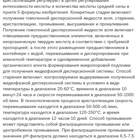
кристаллизации регулируют в целях регулирования
интенсивности кислоты и количества кислоты средней силы в
пункте 5 формулы изобретения. Конкретные стадии включают:
получение гомогенной дисперсионной жидкости золя, старение,
кристаллизацию, промывание, высушивание и прокаливание.
Получение гомогенной дисперсионной жидкости золя включает:
отвешивание предшественников элементов, включенных в
неорганическую твердую кислоту в соответствии с требуемой
пропорцией, а после этого размещение предшественников в
контейнере с водой, перемешивание и диспергирование при
комнатной температуре и одновременное добавление
органического агента формирования микропоровой подложки
для получения жидкофазной дисперсионной системы. Способ
старения включает: контролируемое выдерживание полученной
жидкофазной дисперсионной системы в условиях в виде
температуры в диапазоне 20-60°С, времени в диапазоне 10
минут-24 часа и скорости перемешивания в диапазоне 50-1000
об./мин. В технологическом процессе кристаллизации скорость
перемешивания находится в диапазоне 50-500 об./мин,
температура находится в диапазоне 120-250°С, и время
находится в диапазоне 12 часов-10 дней. Способ промывания
может представлять собой фильтрационное промывание или
центробежное промывание. При фильтрационном промывании
значение рН фильтрата должно находиться в диапазоне 6,5-7,5