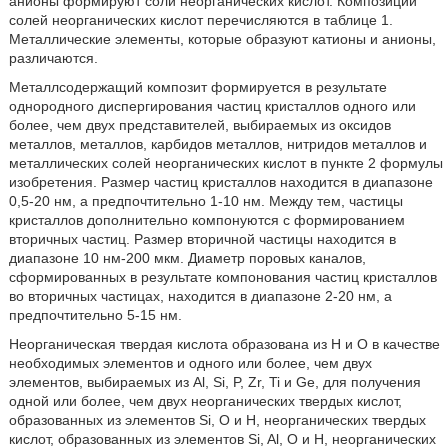
анионы формируют соли неорганических кислот. Композиции
солей неорганических кислот перечисляются в таблице 1.
Металлические элементы, которые образуют катионы и анионы,
различаются.
Металлсодержащий композит формируется в результате
однородного диспергирования частиц кристаллов одного или
более, чем двух представителей, выбираемых из оксидов
металлов, металлов, карбидов металлов, нитридов металлов и
металлических солей неорганических кислот в пункте 2 формулы
изобретения. Размер частиц кристаллов находится в диапазоне
0,5-20 нм, а предпочтительно 1-10 нм. Между тем, частицы
кристаллов дополнительно компонуются с формированием
вторичных частиц. Размер вторичной частицы находится в
диапазоне 10 нм-200 мкм. Диаметр поровых каналов,
сформированных в результате компонования частиц кристаллов
во вторичных частицах, находится в диапазоне 2-20 нм, а
предпочтительно 5-15 нм.
Неорганическая твердая кислота образована из Н и О в качестве
необходимых элементов и одного или более, чем двух
элементов, выбираемых из Al, Si, P, Zr, Ti и Ge, для получения
одной или более, чем двух неорганических твердых кислот,
образованных из элементов Si, O и Н, неорганических твердых
кислот, образованных из элементов Si, Al, О и Н, неорганических