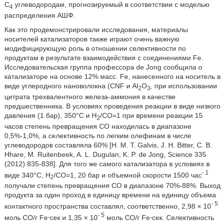
С
углеводородам, прогнозируемый в соответствии с моделью
4
распределения АШФ.
Как это продемонстрировали исследования, материалы
носителей катализаторов также играют очень важную
модифицирующую роль в отношении селективности по
продуктам в результате взаимодействия с соединениями Fe.
Исследовательская группа профессора de Jong сообщила о
катализаторе на основе 12% масс. Fe, нанесенного на носитель в
виде углеродного нановолокна (CNF и Al
O
, при использовании
2
3
цитрата трехвалентного железа-аммония в качестве
предшественника. В условиях проведения реакции в виде низкого
давления (1 бар), 350°С и Н
/СО=1 при времени реакции 15
2
часов степень превращения СО находилась в диапазоне
0,5%-1,0%, а селективность по легким олефинам в числе
углеводородов составляла 60% [H. M. T. Galvis, J. H. Bitter, C. B.
Hhare, M. Ruitenbeek, A. L. Dugulan, K. P. de Jong, Science 335
(2012) 835-838]. Для того же самого катализатора в условиях в
- 1
виде 340°С, Н
/СО=1, 20 бар и объемной скорости 1500 час
2
получали степень превращения СО в диапазоне 70%-88%. Выход
продукта за один проход в единицу времени на единицу объема
- 5
контактного пространства составлял, соответственно, 2,98 × 10
- 5
моль СО/г Fe⋅сек и 1,35 × 10
моль СО/г Fe⋅сек. Селективность