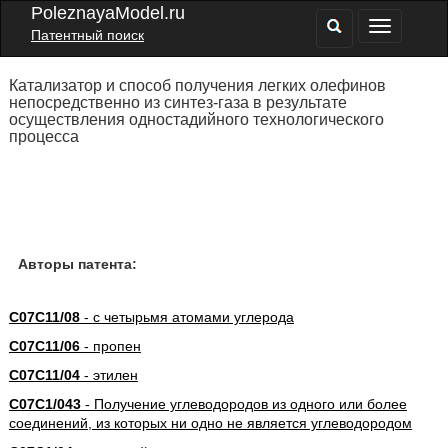
PoleznayaModel.ru
Патентный поиск
Катализатор и способ получения легких олефинов
непосредственно из синтез-газа в результате
осуществления одностадийного технологического
процесса
Авторы патента:
C07C11/08
- с четырьмя атомами углерода
C07C11/06
- пропен
C07C11/04
- этилен
C07C1/043
- Получение углеводородов из одного или более
соединений, из которых ни одно не является углеводородом