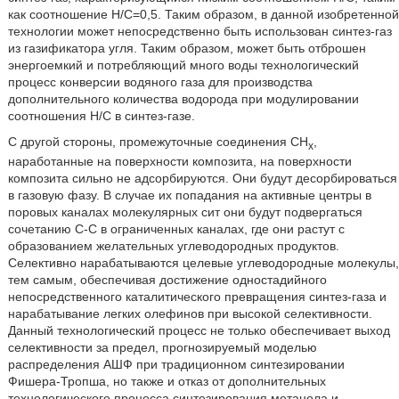
как соотношение Н/С=0,5. Таким образом, в данной изобретенной
технологии может непосредственно быть использован синтез-газ
из газификатора угля. Таким образом, может быть отброшен
энергоемкий и потребляющий много воды технологический
процесс конверсии водяного газа для производства
дополнительного количества водорода при модулировании
соотношения Н/С в синтез-газе.
С другой стороны, промежуточные соединения СН
,
х
наработанные на поверхности композита, на поверхности
композита сильно не адсорбируются. Они будут десорбироваться
в газовую фазу. В случае их попадания на активные центры в
поровых каналах молекулярных сит они будут подвергаться
сочетанию С-С в ограниченных каналах, где они растут с
образованием желательных углеводородных продуктов.
Селективно нарабатываются целевые углеводородные молекулы,
тем самым, обеспечивая достижение одностадийного
непосредственного каталитического превращения синтез-газа и
нарабатывание легких олефинов при высокой селективности.
Данный технологический процесс не только обеспечивает выход
селективности за предел, прогнозируемый моделью
распределения АШФ при традиционном синтезировании
Фишера-Тропша, но также и отказ от дополнительных
технологического процесса синтезирования метанола и