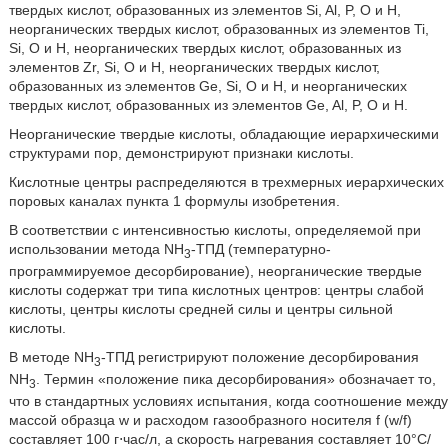
твердых кислот, образованных из элементов Si, Al, P, О и Н,
неорганических твердых кислот, образованных из элементов Ti,
Si, О и Н, неорганических твердых кислот, образованных из
элементов Zr, Si, О и Н, неорганических твердых кислот,
образованных из элементов Ge, Si, О и Н, и неорганических
твердых кислот, образованных из элементов Ge, Al, P, О и Н.
Неорганические твердые кислоты, обладающие иерархическими
структурами пор, демонстрируют признаки кислоты.
Кислотные центры распределяются в трехмерных иерархических
поровых каналах пункта 1 формулы изобретения.
В соответствии с интенсивностью кислоты, определяемой при
использовании метода NH
-ТПД (температурно-
3
программируемое десорбирование), неорганические твердые
кислоты содержат три типа кислотных центров: центры слабой
кислоты, центры кислоты средней силы и центры сильной
кислоты.
В методе NH
-TПД регистрируют положение десорбирования
3
NH
. Термин «положение пика десорбирования» обозначает то,
3
что в стандартных условиях испытания, когда соотношение между
массой образца w и расходом газообразного носителя f (w/f)
составляет 100 г⋅час/л, а скорость нагревания составляет 10°С/