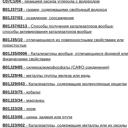
C07C1/04
- реакцией оксида углерода с водородом
B01J37/18
- газами, содержащими свободный водород
B01J37/03
- осаждение; соосаждение
B01J37/0213
- Способы получения катализаторов вообще;
способы активирования катализаторов вообще
B01J35/10
- отличающиеся их поверхностными свойствами или
пористостью
B01J35/0006
- Катализаторы вообще, отличающиеся формой или
физическими свойствами
B01J29/85
- силикоалюмофосфаты (САФО соединения)
B01J29/46
- металлы группы железа или медь
B01J29/043
- Катализаторы, содержащие молекулярные решетки
B01J23/75
- кобальт
B01J23/34
- марганец
B01J23/26
- хром
B01J23/06
- цинка, кадмия или ртути
B01J23/002
- Катализаторы, содержащие металлы или их оксиды