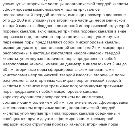
упомянутые вторичные частицы неорганической твердой кислоты
сформированы компонованием частиц кристаллов
неорганической твердой кислоты, имеющих размер в диапазоне
от 5 до 200 нм; упомянутые вторичные частицы неорганической
твердой кислоты обладают трехмерной иерархической структурой
поровых каналов, включающей три типа поровых каналов в виде
первичных пор, вторичных пор и третичных пор; упомянутые
первичные поры представляют собой микропоровые каналы,
имеющие диаметр, составляющий менее чем 2 нм; микропоры
расположены в частицах кристаллов неорганической твердой
кислоты; упомянутые вторичные поры представляют собой
мезопоровые каналы, имеющие диаметр в диапазоне от 2 нм до
50 нм; вторичные поры сформированы скомпонованными
кристаллами неорганической твердой кислоты; вторичные поры
расположены во вторичных частицах неорганической твердой
кислоты и в стенках пор третичных пор; упомянутые третичные
поры представляют собой макропоровые каналы,
характеризующиеся распределением по диаметрам,
составляющим более чем 50 нм; третичные поры сформированы
компонованием вторичных частиц неорганической твердой
кислоты; упомянутые три типа поровых каналов соединены и
сообщаются друг с другом с формированием трехмерной
иерархической структуры поровых каналов; вторичные поры