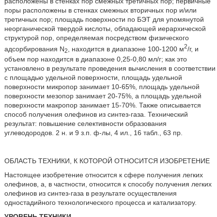
расположены в стенках пор смежных третичных пор; первичные
поры расположены в стенках смежных вторичных пор и/или
третичных пор; площадь поверхности по БЭТ для упомянутой
неорганической твердой кислоты, обладающей иерархической
структурой пор, определяемая посредством физического
2
адсорбирования N
, находится в диапазоне 100-1200 м
/г, и
2
объем пор находится в диапазоне 0,25-0,80 мл/г; как это
установлено в результате проведения вычисления в соответствии
с площадью удельной поверхности, площадь удельной
поверхности микропор занимает 10-65%, площадь удельной
поверхности мезопор занимает 20-75%, а площадь удельной
поверхности макропор занимает 15-70%. Также описывается
способ получения олефинов из синтез-газа. Технический
результат: повышение селективности образования
углеводородов. 2 н. и 9 з.п. ф-лы, 4 ил., 16 табл., 63 пр.
ОБЛАСТЬ ТЕХНИКИ, К КОТОРОЙ ОТНОСИТСЯ ИЗОБРЕТЕНИЕ
Настоящее изобретение относится к сфере получения легких
олефинов, а, в частности, относится к способу получения легких
олефинов из синтез-газа в результате осуществления
одностадийного технологического процесса и катализатору.
УРОВЕНЬ ТЕХНИКИ