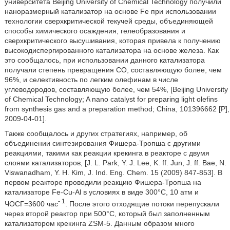
университета Beijing University of Chemical Technology получили
наноразмерный катализатор на основе Fe при использовании
технологии сверхкритической текучей среды, объединяющей
способы химического осаждения, гелеобразования и
сверхкритического высушивания, которая привела к получению
высокодиспергированного катализатора на основе железа. Как
это сообщалось, при использовании данного катализатора
получали степень превращения СО, составляющую более, чем
96%, и селективность по легким олефинам в числе
углеводородов, составляющую более, чем 54%, [Beijing University
of Chemical Technology; A nano catalyst for preparing light olefins
from synthesis gas and a preparation method; China, 101396662 [P],
2009-04-01].
Также сообщалось и других стратегиях, например, об
объединении синтезирования Фишера-Тропша с другими
реакциями, такими как реакции крекинга в реакторе с двумя
слоями катализаторов, [J. L. Park, Y. J. Lee, K. ff. Jun, J. ff. Bae, N.
Viswanadham, Y. H. Kim, J. Ind. Eng. Chem. 15 (2009) 847-853]. В
первом реакторе проводили реакцию Фишера-Тропша на
катализаторе Fe-Cu-Al в условиях в виде 300°С, 10 атм и
- 1
ЧОСГ=3600 час
. После этого отходящие потоки перепускали
через второй реактор при 500°С, который был заполненным
катализатором крекинга ZSM-5. Данным образом много