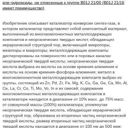
или гидроксиды, не отнесенные к группе B01J 21/00 (B01J 21/16
имеет преимущество)
Изобретение описывает катализатор конверсии синтез-газа, в
котором катализатор представляет собой композитный материал,
выполненный из многокомпонентных металлсодержащих
композитов и неорганических твердых кислот, обладающих
иерархической структурой пор, включающей микропоры,
мезопоры и макропоры; металлсодержащие композиты
диспергированы на поверхностях или в поровых каналах
неорганической твердой кислоты; неорганическая твердая
кислота выбрана из кислоты на основе кремния-алюминия и
кислоты на основе кремния-фосфора-алюминия; металл в
многокомпонентном металлсодержащем композите выбран из
группы, состоящей из Zn, Pd, Zr, Fe, Mg, K, Cu, Ga, Ge, Ca, Mn, Al,
Ce, La, Cr, Co, Ti, Mo, Vo, In и их смесей; содержание
многокомпонентных металлсодержащих композитов в
катализаторе находится в диапазоне от 10% масс. до 75% масс.
от совокупной массы (100%) катализатора; упомянутая
неорганическая твердая кислота, обладающая иерархической
структурой пор, образована из вторичных частиц неорганической
твердой кислоты; размер вторичных частиц неорганической
твердой кислоты находится в диапазоне от 100 нм до 500 мкм;