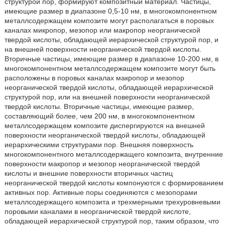
структурой пор, формируют композитный материал. Частицы,
имеющие размер в диапазоне 0,5-10 нм, в многокомпонентном
металлсодержащем композите могут располагаться в поровых
каналах микропор, мезопор или макропор неорганической
твердой кислоты, обладающей иерархической структурой пор, и
на внешней поверхности неорганической твердой кислоты.
Вторичные частицы, имеющие размер в диапазоне 10-200 нм, в
многокомпонентном металлсодержащем композите могут быть
расположены в поровых каналах макропор и мезопор
неорганической твердой кислоты, обладающей иерархической
структурой пор, или на внешней поверхности неорганической
твердой кислоты. Вторичные частицы, имеющие размер,
составляющий более, чем 200 нм, в многокомпонентном
металлсодержащем композите диспергируются на внешней
поверхности неорганической твердой кислоты, обладающей
иерархическими структурами пор. Внешняя поверхность
многокомпонентного металлсодержащего композита, внутренние
поверхности макропор и мезопор неорганической твердой
кислоты и внешние поверхности вторичных частиц
неорганической твердой кислоты компонуются с формированием
активных пор. Активные поры соединяются с мезопорами
металлсодержащего композита и трехмерными трехуровневыми
поровыми каналами в неорганической твердой кислоте,
обладающей иерархической структурой пор, таким образом, что