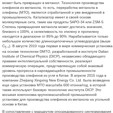
может быть превращен в метанол. Технология производства
олефинов из метанола, то есть, переработка метанола в
олефины (МТО), является отработанной и уже внедренной в
промышленность. Катализатор имеет в своей основе
молекулярные сита, такие как продукты SAPO-34 или ZSM-5.
Степень превращения метанола может достигать значения,
близкого к 100%, а селективность по этилену и пропилену
находится в диапазоне от 85% до 90%. Нарабатывается только
небольшое количество длинноцепочечных углеводородов (выше
С
). В августе 2010 года первая в мире коммерческая установка
5 +
на основе технологии DMTO, разработанной в институте Dalian
Institute of Chemical Physics (DICP), независимо обладающего
правами интеллектуальной собственности, реализует
коммерческую операцию, представляющую собой знаковый
уровень прогресса в нарождающейся промышленности
производства олефинов из угля в Китае. В апреле 2015 года в
компании Zhejiang Xingxing New Energy Co. Ltd. была возведена
еще одна установка МТО масштаба 600 ктонна/год, в которой
также используют базовую технологию института DICP. Это
восьмая компоновка крупномасштабной промышленной
установки для производства олефинов из метанола на угольной
основе в Китае.
В сопоставлении с маршрутом опосредованного синтезирования