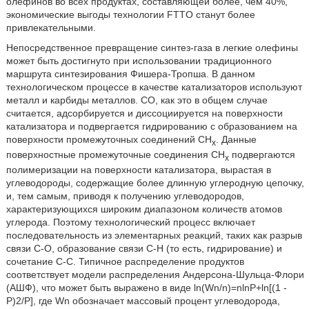
олефинов во всех продуктах, составляющей более, чем 40%,
экономические выгоды технологии FTTO станут более
привлекательными.
Непосредственное превращение синтез-газа в легкие олефины
может быть достигнуто при использовании традиционного
маршрута синтезирования Фишера-Тропша. В данном
технологическом процессе в качестве катализаторов используют
металл и карбиды металлов. СО, как это в общем случае
считается, адсорбируется и диссоциируется на поверхности
катализатора и подвергается гидрированию с образованием на
поверхности промежуточных соединений СН
. Данные
х
поверхностные промежуточные соединения СН
подвергаются
х
полимеризации на поверхности катализатора, вырастая в
углеводороды, содержащие более длинную углеродную цепочку,
и, тем самым, приводя к получению углеводородов,
характеризующихся широким диапазоном количеств атомов
углерода. Поэтому технологический процесс включает
последовательность из элементарных реакций, таких как разрыв
связи С-О, образование связи С-Н (то есть, гидрирование) и
сочетание С-С. Типичное распределение продуктов
соответствует модели распределения Андерсона-Шульца-Флори
(АШФ), что может быть выражено в виде ln(Wn/n)=nlnP+ln[(1 -
P)2/P], где Wn обозначает массовый процент углеводорода,