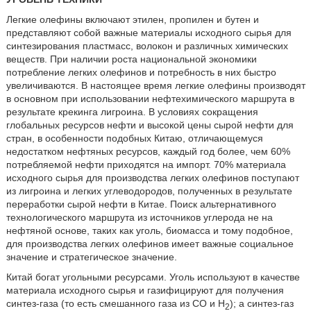
Легкие олефины включают этилен, пропилен и бутен и
представляют собой важные материалы исходного сырья для
синтезирования пластмасс, волокон и различных химических
веществ. При наличии роста национальной экономики
потребление легких олефинов и потребность в них быстро
увеличиваются. В настоящее время легкие олефины производят
в основном при использовании нефтехимического маршрута в
результате крекинга лигроина. В условиях сокращения
глобальных ресурсов нефти и высокой цены сырой нефти для
стран, в особенности подобных Китаю, отличающемуся
недостатком нефтяных ресурсов, каждый год более, чем 60%
потребляемой нефти приходятся на импорт. 70% материала
исходного сырья для производства легких олефинов поступают
из лигроина и легких углеводородов, полученных в результате
переработки сырой нефти в Китае. Поиск альтернативного
технологического маршрута из источников углерода не на
нефтяной основе, таких как уголь, биомасса и тому подобное,
для производства легких олефинов имеет важные социальное
значение и стратегическое значение.
Китай богат угольными ресурсами. Уголь используют в качестве
материала исходного сырья и газифицируют для получения
синтез-газа (то есть смешанного газа из СО и Н
); а синтез-газ
2