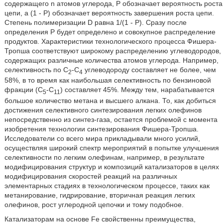
содержащего n атомов углерода, Р обозначает вероятность роста
цепи, а (1 - Р) обозначает вероятность завершения роста цепи.
Степень полимеризации D равна 1/(1 - Р). Сразу после
определения Р будет определено и совокупное распределение
продуктов. Характеристики технологического процесса Фишера-
Тропша соответствуют широкому распределению углеводородов,
содержащих различные количества атомов углерода. Например,
селективность по С
-С
углеводороду составляет не более, чем
2
4
58%, в то время как наибольшая селективность по бензиновой
фракции (С
-С
) составляет 45%. Между тем, нарабатывается
5
11
большое количество метана и высшего алкана. То, как добиться
достижения селективного синтезирования легких олефинов
непосредственно из синтез-газа, остается проблемой с момента
изобретения технологии синтезирования Фишера-Тропша.
Исследователи со всего мира прикладывали много усилий,
осуществляя широкий спектр мероприятий в попытке улучшения
селективности по легким олефинам, например, в результате
модифицирования структур и композиций катализаторов в целях
модифицирования скоростей реакций на различных
элементарных стадиях в технологическом процессе, таких как
метанирование, гидрирование, вторичная реакция легких
олефинов, рост углеродной цепочки и тому подобное.
Катализаторам на основе Fe свойственны преимущества,