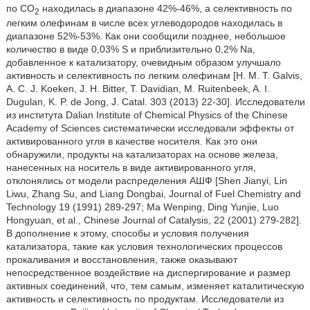
по СО
находилась в диапазоне 42%-46%, а селективность по
2
легким олефинам в числе всех углеводородов находилась в
диапазоне 52%-53%. Как они сообщили позднее, небольшое
количество в виде 0,03% S и приблизительно 0,2% Na,
добавленное к катализатору, очевидным образом улучшало
активность и селективность по легким олефинам [H. M. T. Galvis,
A. C. J. Koeken, J. H. Bitter, T. Davidian, M. Ruitenbeek, A. I.
Dugulan, K. P. de Jong, J. Catal. 303 (2013) 22-30]. Исследователи
из института Dalian Institute of Chemical Physics of the Chinese
Academy of Sciences систематически исследовали эффекты от
активированного угля в качестве носителя. Как это они
обнаружили, продукты на катализаторах на основе железа,
нанесенных на носитель в виде активированного угля,
отклонялись от модели распределения АШФ [Shen Jianyi, Lin
Liwu, Zhang Su, and Liang Dongbai, Journal of Fuel Chemistry and
Technology 19 (1991) 289-297; Ma Wenping, Ding Yunjie, Luo
Hongyuan, et al., Chinese Journal of Catalysis, 22 (2001) 279-282].
В дополнение к этому, способы и условия получения
катализатора, такие как условия технологических процессов
прокаливания и восстановления, также оказывают
непосредственное воздействие на диспергирование и размер
активных соединений, что, тем самым, изменяет каталитическую
активность и селективность по продуктам. Исследователи из