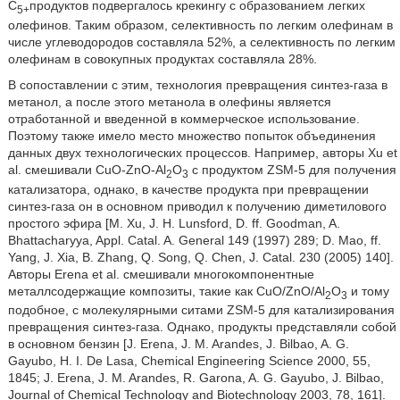
С
продуктов подвергалось крекингу с образованием легких
5+
олефинов. Таким образом, селективность по легким олефинам в
числе углеводородов составляла 52%, а селективность по легким
олефинам в совокупных продуктах составляла 28%.
В сопоставлении с этим, технология превращения синтез-газа в
метанол, а после этого метанола в олефины является
отработанной и введенной в коммерческое использование.
Поэтому также имело место множество попыток объединения
данных двух технологических процессов. Например, авторы Xu et
al. смешивали CuO-ZnO-Al
O
с продуктом ZSM-5 для получения
2
3
катализатора, однако, в качестве продукта при превращении
синтез-газа он в основном приводил к получению диметилового
простого эфира [M. Xu, J. H. Lunsford, D. ff. Goodman, A.
Bhattacharyya, Appl. Catal. A. General 149 (1997) 289; D. Mao, ff.
Yang, J. Xia, B. Zhang, Q. Song, Q. Chen, J. Catal. 230 (2005) 140].
Авторы Erena et al. смешивали многокомпонентные
металлсодержащие композиты, такие как CuO/ZnO/Al
O
и тому
2
3
подобное, с молекулярными ситами ZSM-5 для катализирования
превращения синтез-газа. Однако, продукты представляли собой
в основном бензин [J. Erena, J. M. Arandes, J. Bilbao, A. G.
Gayubo, H. I. De Lasa, Chemical Engineering Science 2000, 55,
1845; J. Erena, J. M. Arandes, R. Garona, A. G. Gayubo, J. Bilbao,
Journal of Chemical Technology and Biotechnology 2003, 78, 161].