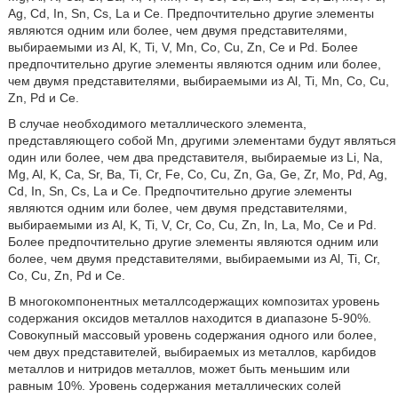
Ag, Cd, In, Sn, Cs, La и Се. Предпочтительно другие элементы
являются одним или более, чем двумя представителями,
выбираемыми из Al, K, Ti, V, Mn, Со, Cu, Zn, Ce и Pd. Более
предпочтительно другие элементы являются одним или более,
чем двумя представителями, выбираемыми из Al, Ti, Mn, Со, Сu,
Zn, Pd и Ce.
В случае необходимого металлического элемента,
представляющего собой Mn, другими элементами будут являться
один или более, чем два представителя, выбираемые из Li, Na,
Mg, Al, K, Ca, Sr, Ba, Ti, Cr, Fe, Co, Cu, Zn, Ga, Ge, Zr, Mo, Pd, Ag,
Cd, In, Sn, Cs, La и Се. Предпочтительно другие элементы
являются одним или более, чем двумя представителями,
выбираемыми из Al, K, Ti, V, Cr, Co, Cu, Zn, In, La, Mo, Ce и Pd.
Более предпочтительно другие элементы являются одним или
более, чем двумя представителями, выбираемыми из Al, Ti, Cr,
Co, Сu, Zn, Pd и Ce.
В многокомпонентных металлсодержащих композитах уровень
содержания оксидов металлов находится в диапазоне 5-90%.
Совокупный массовый уровень содержания одного или более,
чем двух представителей, выбираемых из металлов, карбидов
металлов и нитридов металлов, может быть меньшим или
равным 10%. Уровень содержания металлических солей