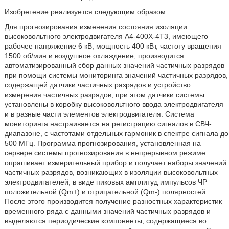
Изобретение реализуется следующим образом.
Для прогнозирования изменения состояния изоляции
высоковольтного электродвигателя А4-400X-4T3, имеющего
рабочее напряжение 6 кВ, мощность 400 кВт, частоту вращения
1500 об/мин и воздушное охлаждение, производится
автоматизированный сбор данных значений частичных разрядов
при помощи системы мониторинга значений частичных разрядов,
содержащей датчики частичных разрядов и устройство
измерения частичных разрядов, при этом датчики системы
установлены в коробку высоковольтного ввода электродвигателя
и в разные части элементов электродвигателя. Система
мониторинга настраивается на регистрацию сигналов в СВЧ-
диапазоне, с частотами отдельных гармоник в спектре сигнала до
500 МГц. Программа прогнозирования, установленная на
сервере системы прогнозирования в непрерывном режиме
опрашивает измерительный прибор и получает наборы значений
частичных разрядов, возникающих в изоляции высоковольтных
электродвигателей, в виде пиковых амплитуд импульсов ЧР
положительной (Qm+) и отрицательной (Qm-) полярностей.
После этого производится получение разностных характеристик
временного ряда с данными значений частичных разрядов и
выделяются периодические компоненты, содержащиеся во