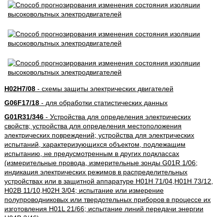
H02H7/08
- схемы защиты электрических двигателей
G06F17/18
- для обработки статистических данных
G01R31/346
- Устройства для определения электрических
свойств; устройства для определения местоположения
электрических повреждений; устройства для электрических
испытаний, характеризующихся объектом, подлежащим
испытанию, не предусмотренным в других подклассах
(измерительные провода, измерительные зонды G01R 1/06;
индикация электрических режимов в распределительных
устройствах или в защитной аппаратуре H01H 71/04,H01H 73/12,
H02B 11/10,H02H 3/04; испытание или измерение
полупроводниковых или твердотельных приборов в процессе их
изготовления H01L 21/66; испытание линий передачи энергии