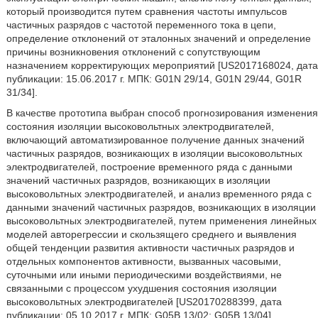
который производится путем сравнения частоты импульсов
частичных разрядов с частотой переменного тока в цепи,
определение отклонений от эталонных значений и определение
причины возникновения отклонений с сопутствующим
назначением корректирующих мероприятий [US2017168024, дата
публикации: 15.06.2017 г. МПК: G01N 29/14, G01N 29/44, G01R
31/34].
В качестве прототипа выбран способ прогнозирования изменения
состояния изоляции высоковольтных электродвигателей,
включающий автоматизированное получение данных значений
частичных разрядов, возникающих в изоляции высоковольтных
электродвигателей, построение временного ряда с данными
значений частичных разрядов, возникающих в изоляции
высоковольтных электродвигателей, и анализ временного ряда с
данными значений частичных разрядов, возникающих в изоляции
высоковольтных электродвигателей, путем применения линейных
моделей авторегрессии и скользящего среднего и выявления
общей тенденции развития активности частичных разрядов и
отдельных компонентов активности, вызванных часовыми,
суточными или иными периодическими воздействиями, не
связанными с процессом ухудшения состояния изоляции
высоковольтных электродвигателей [US20170288399, дата
публикации: 05.10.2017 г. МПК: G05B 13/02; G05B 13/04].