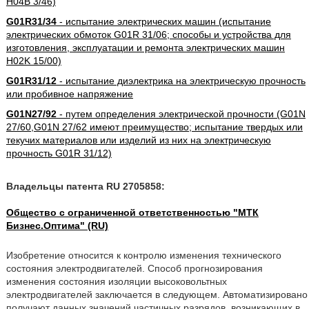
H04B 3/46)
G01R31/34
- испытание электрических машин (испытание
электрических обмоток G01R 31/06; способы и устройства для
изготовления, эксплуатации и ремонта электрических машин
H02K 15/00)
G01R31/12
- испытание диэлектрика на электрическую прочность
или пробивное напряжение
G01N27/92
- путем определения электрической прочности (G01N
27/60,G01N 27/62 имеют преимущество; испытание твердых или
текучих материалов или изделий из них на электрическую
прочность G01R 31/12)
Владельцы патента RU 2705858:
Общество с ограниченной ответственностью "МТК
Бизнес.Оптима" (RU)
Изобретение относится к контролю изменения технического
состояния электродвигателей. Способ прогнозирования
изменения состояния изоляции высоковольтных
электродвигателей заключается в следующем. Автоматизировано
получают данных значений частичных разрядов, возникающих в