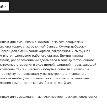
айти
ройствам для смешивания кормов на животноводческих
клона корпуса, загрузочный бункер, бункер добавок и
 орган для смешивания кормов, загрузочная и выгрузная
м внутри шнекового рабочего органа. Внутри канала
атками, расположенными вдоль вала в зоне диффузионного
 выгрузные отверстия в виде щелей, шириной, превышающей
акреплены тангенциально изогнутые лопасти с наклоном
 горизонту не превышает углы внутреннего и внешнего
лучение необходимого качества кормосмеси за меньшее
жения компонентов корма. 2 з.п. ф-лы, 3 ил.
ройствам для смешивания сыпучих кормов на животноводческих