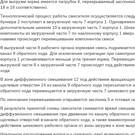
Для выгрузки корма имеется патрубок 4, перекрываемый заслонко
18 и 19 соответственно.
Технологический процесс работы смесителя осуществляется сле
бункера 2 поступают в загрузочную часть 7 корпуса 1. Одновремен
дополнительным шнеком 10 в загрузочную часть 7 корпуса 1. Шн
компоненты из загрузочной части 7 по наклонному корпусу 1 вверх
навивки происходит перемешивание компонентов смеси.
В выгрузной части 8 рабочего органа кормовая смесь поднимаетс
канал 9 обратного хода. Для исключения сегрегации при самопро
корпуса 1 устанавливается меньше угла трения корма. Перемещен
выгрузной части 8 к загрузочной части 7 происходит под действи
хода.
В зоне диффузионного смешивания 12 под действием вращающихс
щелевые отверстия 14 из канала 9 обратного хода пересыпается н
обратного хода перемещается в загрузочную часть 7 шнекового ра
По окончании перемешивания открывается заслонка 5 и готовая см
В результате принятой схемы смесителя снижается время смешива
диффузионного смешивания при движении по каналу обратного хо
щелевых отверстий в канале обратного хода, а также взаимопрон
действием шнекового рабочего органа от зоны загрузки к зоне выгр
Наклонное расположение корпуса к горизонту дает возможность 