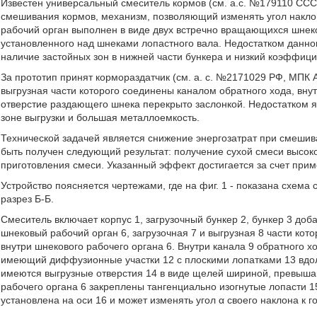
Известен универсальный смеситель кормов (см. а.с. №179110 ССС
смешивания кормов, механизм, позволяющий изменять угол наклона
рабочий орган выполнен в виде двух встречно вращающихся шнек
установленного над шнеками лопастного вала. Недостатком данног
наличие застойных зон в нижней части бункера и низкий коэффиц
За прототип принят кормораздатчик (см. а. с. №2171029 РФ, МПК
выгрузная части которого соединены каналом обратного хода, вну
отверстие раздающего шнека перекрыто заслонкой. Недостатком я
зоне выгрузки и большая металлоемкость.
Технической задачей является снижение энергозатрат при смешив
быть получен следующий результат: получение сухой смеси высоко
приготовления смеси. Указанный эффект достигается за счет прим
Устройство поясняется чертежами, где на фиг. 1 - показана схема сме
разрез Б-Б.
Смеситель включает корпус 1, загрузочный бункер 2, бункер 3 доб
шнековый рабочий орган 6, загрузочная 7 и выгрузная 8 части ко
внутри шнекового рабочего органа 6. Внутри канала 9 обратного х
имеющий диффузионные участки 12 с плоскими лопатками 13 вдоль
имеются выгрузные отверстия 14 в виде щелей шириной, превыша
рабочего органа 6 закреплены тангенциально изогнутые лопасти 1
установлена на оси 16 и может изменять угол α своего наклона к 