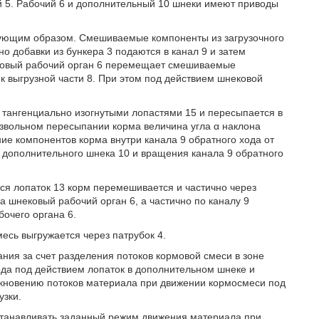
й 5. Рабочий 6 и дополнительный 10 шнеки имеют приводы
дующим образом. Смешиваемые компоненты из загрузочного
но добавки из бункера 3 подаются в канал 9 и затем
ековый рабочий орган 6 перемещает смешиваемые
 к выгрузной части 8. При этом под действием шнековой
я тангенциально изогнутыми лопастями 15 и пересыпается в
извольном пересыпании корма величина угла α наклона
ие компонентов корма внутри канала 9 обратного хода от
ем дополнительного шнека 10 и вращения канала 9 обратного
я лопаток 13 корм перемешивается и частично через
а шнековый рабочий орган 6, а частично по каналу 9
бочего органа 6.
есь выгружается через патрубок 4.
ния за счет разделения потоков кормовой смеси в зоне
да под действием лопаток в дополнительном шнеке и
икновению потоков материала при движении кормосмеси под
узки.
устанавливать заданный режим движения материала при