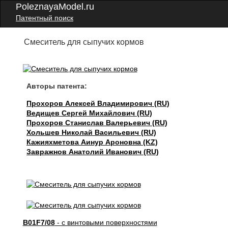
PoleznayaModel.ru
Патентный поиск
Смеситель для сыпучих кормов
Авторы патента:
Прохоров Алексей Владимирович (RU)
Ведищев Сергей Михайлович (RU)
Прохоров Станислав Валерьевич (RU)
Хольшев Николай Васильевич (RU)
Кажияхметова Аинур Ароновна (KZ)
Завражнов Анатолий Иванович (RU)
B01F7/08
- с винтовыми поверхностями