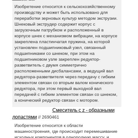
Изобретение относится к сельскохозяйственному
производству и может быть использовано для
переработки зерновых культур методом экструзии.
Шнековый экструдер содержит корпус с
загрузочным патрубком и расположенный в
корпусе шнек с механизмом вибрации, на корпусе
закреплена пластинчатая пружина, на которой
установлен подшипниковый узел, связанный
подшипниками со шнеком, при этом на
подшипниковом узле закреплен редуктор-
разветвитель с двумя симметрично
расположенными дисбалансами, а ведущий вал
редуктора-разветвителя через передачу с гибким
элементом связан со вторым валом конического
редуктора, при этом первый выходной вал
передачей с гибким элементом связан со шнеком,
а конический редуктор связан с мотором.
Смеситель с z - образными
лопастями
// 2690461
Изобретение относится к области
машиностроения, где происходит перемешивание
исходных компонентов в однородную массу, и