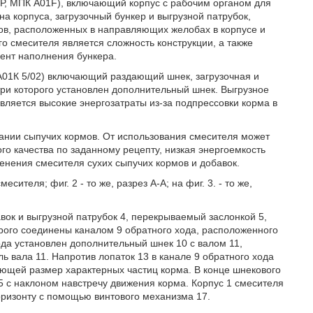
Р, МПК A01F), включающий корпус с рабочим органом для
 корпуса, загрузочный бункер и выгрузной патрубок,
ов, расположенных в направляющих желобах в корпусе и
о смесителя является сложность конструкции, а также
иент наполнения бункера.
 А01К 5/02) включающий раздающий шнек, загрузочная и
три которого установлен дополнительный шнек. Выгрузное
вляется высокие энергозатраты из-за подпрессовки корма в
ании сыпучих кормов. От использования смесителя может
го качества по заданному рецепту, низкая энергоемкость
енения смесителя сухих сыпучих кормов и добавок.
сителя; фиг. 2 - то же, разрез А-А; на фиг. 3. - то же,
авок и выгрузной патрубок 4, перекрываемый заслонкой 5,
торого соединены каналом 9 обратного хода, расположенного
ода установлен дополнительный шнек 10 с валом 11,
 вала 11. Напротив лопаток 13 в канале 9 обратного хода
ющей размер характерных частиц корма. В конце шнекового
5 с наклоном навстречу движения корма. Корпус 1 смесителя
горизонту с помощью винтового механизма 17.