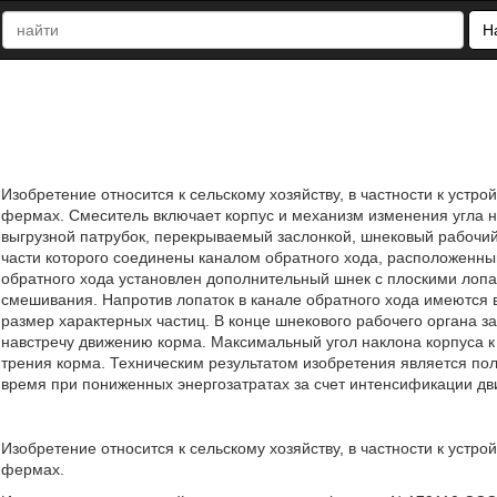
Н
Изобретение относится к сельскому хозяйству, в частности к уст
фермах. Смеситель включает корпус и механизм изменения угла на
выгрузной патрубок, перекрываемый заслонкой, шнековый рабочий
части которого соединены каналом обратного хода, расположенны
обратного хода установлен дополнительный шнек с плоскими лоп
смешивания. Напротив лопаток в канале обратного хода имеются
размер характерных частиц. В конце шнекового рабочего органа з
навстречу движению корма. Максимальный угол наклона корпуса к
трения корма. Техническим результатом изобретения является по
время при пониженных энергозатратах за счет интенсификации дви
Изобретение относится к сельскому хозяйству, в частности к уст
фермах.