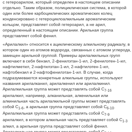
с гетероарилом, который определен в настоящем описании
отдельно. Таким образом, полициклическая система, в которой
один или более карбоциклических ароматических колец
конденсировано с гетероциклоалкильным ароматическим
кольцом, представляет собой гетероарил, а не арил,
определенный в настоящем описании. Арильная группа
представляет собой фенил.
«Арилалкил» относится к ациклическому алкильному радикалу, в
котором один из атомов водорода, связанных с атомом углерода,
замещен арильной группой. Примеры арилалкильных групп
включают в себя бензил, 2-фенилэтан-1-ил, 2-фенилэтен-1-ил,
нафтилметил, 2-нафтилэтан-1-ил, 2-нафтилэтен-1-ил,
нафтобензил и 2-нафтофенилэтан-1-ил. В случае, когда
подразумеваются конкретные алкильные группы, используют
названия арилалканил, арилалкенил или арилалкинил.
Арилалкильная группа может представлять собой C
7-16
арилалкил, например, алканильная, алкенильная или
алкинильная часть арилалкильной группы может представлять
собой C
, а арильная группа представляет собой C
.
1-6
6-10
Арилалкильная группа может представлять собой C
7-9
арилалкил, в котором алкильная часть представляет собой C
1-3
алкил, а арильная группа представляет собой фенил.
Арилалкильная группа может представлять собой C