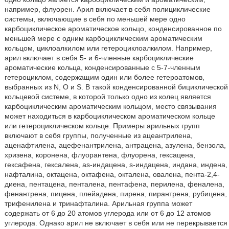
например, флуорен. Арил включает в себя полициклические
системы, включающие в себя по меньшей мере одно
карбоциклическое ароматическое кольцо, конденсированное по
меньшей мере с одним карбоциклическим ароматическим
кольцом, циклоалкилом или гетероциклоалкилом. Например,
арил включает в себя 5- и 6-членные карбоциклические
ароматические кольца, конденсированные с 5-7-членным
гетероциклом, содержащим один или более гетероатомов,
выбранных из N, O и S. В такой конденсированной бициклической
кольцевой системе, в которой только одно из колец является
карбоциклическим ароматическим кольцом, место связывания
может находиться в карбоциклическом ароматическом кольце
или гетероциклическом кольце. Примеры арильных групп
включают в себя группы, полученные из ацеантрилена,
аценафтилена, ацефенантрилена, антрацена, азулена, бензола,
хризена, коронена, флуорантена, флуорена, гексацена,
гексафена, гексалена, as-индацена, s-индацена, индана, индена,
нафталина, октацена, октафена, окталена, овалена, пента-2,4-
диена, пентацена, пенталена, пентафена, перилена, феналена,
фенантрена, пицена, плейадена, пирена, пирантрена, рубицена,
трифенилена и тринафталина. Арильная группа может
содержать от 6 до 20 атомов углерода или от 6 до 12 атомов
углерода. Однако арил не включает в себя или не перекрывается