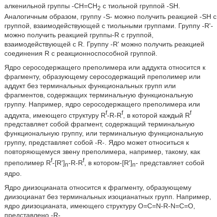
алкенильной группы -CH=CH
с тиольной группой -SH.
2
Аналогичным образом, группу -S- можно получить реакцией -SH с
группой, взаимодействующей с тиольными группами. Группу -R'-
можно получить реакцией группы-R с группой,
взаимодействующей с R. Группу -R' можно получить реакцией
соединения R с реакционноспособной группой.
Ядро серосодержащего преполимера или аддукта относится к
фрагменту, образующему серосодержащий преполимер или
аддукт без терминальных функциональных групп или
фрагментов, содержащих терминальную функциональную
группу. Например, ядро серосодержащего преполимера или
f
f
f
аддукта, имеющего структуру R
-R-R
, в которой каждый R
представляет собой фрагмент, содержащий терминальную
функциональную группу, или терминальную функциональную
группу, представляет собой -R-. Ядро может относиться к
повторяющемуся звену преполимера, например, такому, как
f
f
преполимер R
-[R']
-R-R
, в котором-[R']
- представляет собой
n
n
ядро.
Ядро диизоцианата относится к фрагменту, образующему
диизоцианат без терминальных изоцианатных групп. Например,
ядро диизоцианата, имеющего структуру O=C=N-R-N=C=O,
представлено -R-.