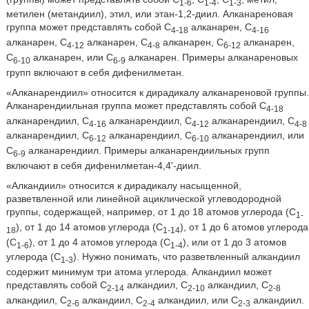
1-6
1-4
1-3
метилен (метандиил), этил, или этан-1,2-диил. Алканареновая
группа может представлять собой C
алканарен, C
4-18
4-16
алканарен, C
алканарен, C
алканарен, C
алканарен,
4-12
4-8
6-12
C
алканарен, или C
алканарен. Примеры алканареновых
6-10
6-9
групп включают в себя дифенилметан.
«Алканарендиил» относится к дирадикалу алканареновой группы.
Алканарендиильная группа может представлять собой C
4-18
алканарендиил, C
алканарендиил, C
алканарендиил, C
4-16
4-12
4-8
алканарендиил, C
алканарендиил, C
алканарендиил, или
6-12
6-10
C
алканарендиил. Примеры алканарендиильных групп
6-9
включают в себя дифенилметан-4,4'-диил.
«Алкандиил» относится к дирадикалу насыщенной,
разветвленной или линейной ациклической углеводородной
группы, содержащей, например, от 1 до 18 атомов углерода (C
1-
), от 1 до 14 атомов углерода (C
), от 1 до 6 атомов углерода
18
1-14
(C
), от 1 до 4 атомов углерода (C
), или от 1 до 3 атомов
1-6
1-4
углерода (C
). Нужно понимать, что разветвленный алкандиил
1-3
содержит минимум три атома углерода. Алкандиил может
представлять собой C
алкандиил, C
алкандиил, C
2-14
2-10
2-8
алкандиил, C
алкандиил, C
алкандиил, или C
алкандиил.
2-6
2-4
2-3