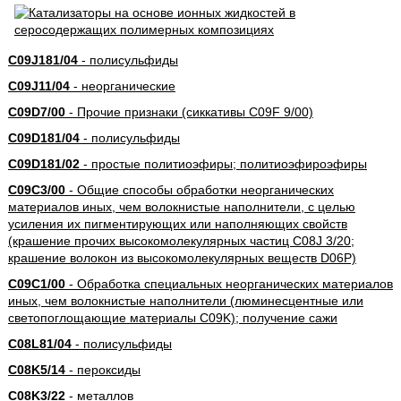
C09J181/04
- полисульфиды
C09J11/04
- неорганические
C09D7/00
- Прочие признаки (сиккативы C09F 9/00)
C09D181/04
- полисульфиды
C09D181/02
- простые политиоэфиры; политиоэфироэфиры
C09C3/00
- Общие способы обработки неорганических
материалов иных, чем волокнистые наполнители, с целью
усиления их пигментирующих или наполняющих свойств
(крашение прочих высокомолекулярных частиц C08J 3/20;
крашение волокон из высокомолекулярных веществ D06P)
C09C1/00
- Обработка специальных неорганических материалов
иных, чем волокнистые наполнители (люминесцентные или
светопоглощающие материалы C09K); получение сажи
C08L81/04
- полисульфиды
C08K5/14
- пероксиды
C08K3/22
- металлов