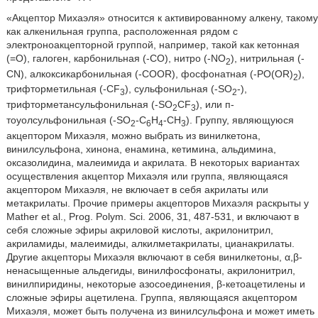
«Акцептор Михаэля» относится к активированному алкену, такому
как алкенильная группа, расположенная рядом с
электроноакцепторной группой, например, такой как кетонная
(=O), галоген, карбонильная (-CO), нитро (-NO
), нитрильная (-
2
CN), алкоксикарбонильная (-COOR), фосфонатная (-PO(OR)
),
2
трифторметильная (-CF
), сульфонильная (-SO
-),
3
2
трифторметансульфонильная (-SO
CF
), или п-
2
3
тоуолсульфонильная (-SO
-C
H
-CH
). Группу, являющуюся
2
6
4
3
акцептором Михаэля, можно выбрать из винилкетона,
винилсульфона, хинона, енамина, кетимина, альдимина,
оксазолидина, малеимида и акрилата. В некоторых вариантах
осуществления акцептор Михаэля или группа, являющаяся
акцептором Михаэля, не включает в себя акрилаты или
метакрилаты. Прочие примеры акцепторов Михаэля раскрыты у
Mather et al., Prog. Polym. Sci. 2006, 31, 487-531, и включают в
себя сложные эфиры акриловой кислоты, акрилонитрил,
акриламиды, малеимиды, алкилметакрилаты, цианакрилаты.
Другие акцепторы Михаэля включают в себя винилкетоны, α,β-
ненасыщенные альдегиды, винилфосфонаты, акрилонитрил,
винилпиридины, некоторые азосоединения, β-кетоацетилены и
сложные эфиры ацетилена. Группа, являющаяся акцептором
Михаэля, может быть получена из винилсульфона и может иметь