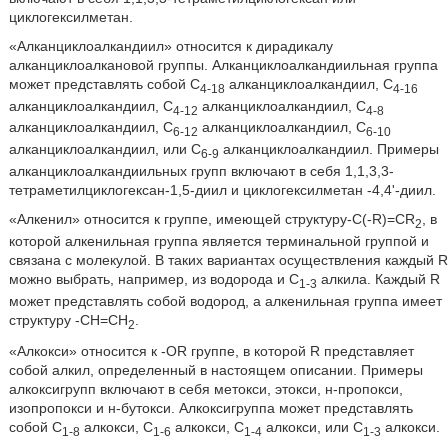
циклогексилметан.
«Алканциклоалкандиил» относится к дирадикалу
алканциклоалкановой группы. Алканциклоалкандиильная группа
может представлять собой C
алканциклоалкандиил, C
4-18
4-16
алканциклоалкандиил, C
алканциклоалкандиил, C
4-12
4-8
алканциклоалкандиил, C
алканциклоалкандиил, C
6-12
6-10
алканциклоалкандиил, или C
алканциклоалкандиил. Примеры
6-9
алканциклоалкандиильных групп включают в себя 1,1,3,3-
тетраметилциклогексан-1,5-диил и циклогексилметан -4,4'-диил.
«Алкенил» относится к группе, имеющей структуру-C(-R)=CR
, в
2
которой алкенильная группа является терминальной группой и
связана с молекулой. В таких вариантах осуществления каждый R
можно выбрать, например, из водорода и C
алкила. Каждый R
1-3
может представлять собой водород, а алкенильная группа имеет
структуру -CH=CH
.
2
«Алкокси» относится к -OR группе, в которой R представляет
собой алкил, определенный в настоящем описании. Примеры
алкоксигрупп включают в себя метокси, этокси, н-пропокси,
изопропокси и н-бутокси. Алкоксигруппа может представлять
собой C
алкокси, C
алкокси, C
алкокси, или C
алкокси.
1-8
1-6
1-4
1-3