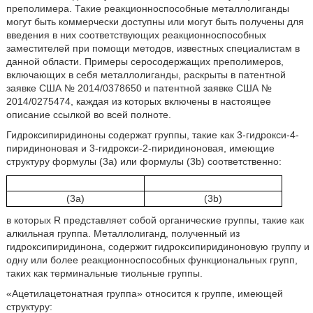
преполимера. Такие реакционноспособные металлолиганды
могут быть коммерчески доступны или могут быть получены для
введения в них соответствующих реакционноспособных
заместителей при помощи методов, известных специалистам в
данной области. Примеры серосодержащих преполимеров,
включающих в себя металлолиганды, раскрыты в патентной
заявке США № 2014/0378650 и патентной заявке США №
2014/0275474, каждая из которых включены в настоящее
описание ссылкой во всей полноте.
Гидроксипиридиноны содержат группы, такие как 3-гидрокси-4-
пиридиноновая и 3-гидрокси-2-пиридиноновая, имеющие
структуру формулы (3a) или формулы (3b) соответственно:
(3a)
(3b)
в которых R представляет собой органические группы, такие как
алкильная группа. Металлолиганд, полученный из
гидроксипиридинона, содержит гидроксипиридиноновую группу и
одну или более реакционноспособных функциональных групп,
таких как терминальные тиольные группы.
«Ацетилацетонатная группа» относится к группе, имеющей
структуру: