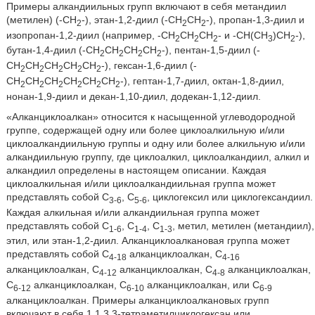
Примеры алкандиильных групп включают в себя метандиил
(метилен) (-CH
-), этан-1,2-диил (-CH
CH
-), пропан-1,3-диил и
2
2
2
изопропан-1,2-диил (например, -CH
CH
CH
- и -CH(CH
)CH
-),
2
2
2
3
2
бутан-1,4-диил (-CH
CH
CH
CH
-), пентан-1,5-диил (-
2
2
2
2
CH
CH
CH
CH
CH
-), гексан-1,6-диил (-
2
2
2
2
2
CH
CH
CH
CH
CH
CH
-), гептан-1,7-диил, октан-1,8-диил,
2
2
2
2
2
2
нонан-1,9-диил и декан-1,10-диил, додекан-1,12-диил.
«Алканциклоалкан» относится к насыщенной углеводородной
группе, содержащей одну или более циклоалкильную и/или
циклоалкандиильную группы и одну или более алкильную и/или
алкандиильную группу, где циклоалкил, циклоалкандиил, алкил и
алкандиил определены в настоящем описании. Каждая
циклоалкильная и/или циклоалкандиильная группа может
представлять собой C
, C
, циклогексил или циклогександиил.
3-6
5-6
Каждая алкильная и/или алкандиильная группа может
представлять собой C
, C
, C
, метил, метилен (метандиил),
1-6
1-4
1-3
этил, или этан-1,2-диил. Алканциклоалкановая группа может
представлять собой C
алканциклоалкан, C
4-18
4-16
алканциклоалкан, C
алканциклоалкан, C
алканциклоалкан,
4-12
4-8
C
алканциклоалкан, C
алканциклоалкан, или C
6-12
6-10
6-9
алканциклоалкан. Примеры алканциклоалкановых групп
включают в себя 1,1,3,3-тетраметилциклогексан или