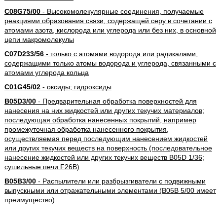
C08G75/00
- Высокомолекулярные соединения, получаемые
реакциями образования связи, содержащей серу в сочетании с
атомами азота, кислорода или углерода или без них, в основной
цепи макромолекулы
C07D233/56
- только с атомами водорода или радикалами,
содержащими только атомы водорода и углерода, связанными с
атомами углерода кольца
C01G45/02
- оксиды; гидроксиды
B05D3/00
- Предварительная обработка поверхностей для
нанесения на них жидкостей или других текучих материалов;
последующая обработка нанесенных покрытий, например
промежуточная обработка нанесенного покрытия,
осуществляемая перед последующим нанесением жидкостей
или других текучих веществ на поверхность (последовательное
нанесение жидкостей или других текучих веществ B05D 1/36;
сушильные печи F26B)
B05B3/00
- Распылители или разбрызгиватели с подвижными
выпускными или отражательными элементами (B05B 5/00 имеет
преимущество)