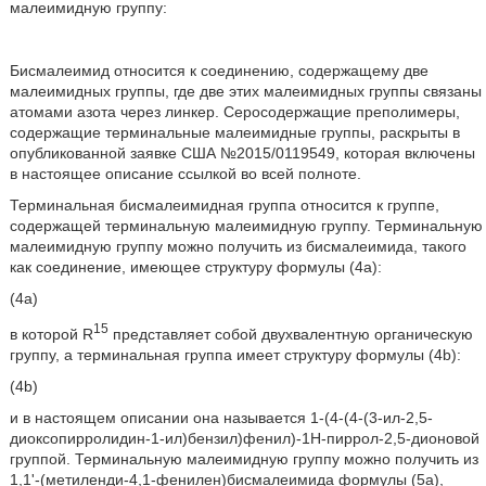
малеимидную группу:
Бисмалеимид относится к соединению, содержащему две
малеимидных группы, где две этих малеимидных группы связаны
атомами азота через линкер. Серосодержащие преполимеры,
содержащие терминальные малеимидные группы, раскрыты в
опубликованной заявке США №2015/0119549, которая включены
в настоящее описание ссылкой во всей полноте.
Терминальная бисмалеимидная группа относится к группе,
содержащей терминальную малеимидную группу. Терминальную
малеимидную группу можно получить из бисмалеимида, такого
как соединение, имеющее структуру формулы (4a):
(4a)
15
в которой R
представляет собой двухвалентную органическую
группу, а терминальная группа имеет структуру формулы (4b):
(4b)
и в настоящем описании она называется 1-(4-(4-(3-ил-2,5-
диоксопирролидин-1-ил)бензил)фенил)-1H-пиррол-2,5-дионовой
группой. Терминальную малеимидную группу можно получить из
1,1'-(метиленди-4,1-фенилен)бисмалеимида формулы (5a),