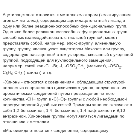
Ацетилацетонат относится к металлохелаторам (хелатирующим
агентам металла), содержащим ацетилацетонатный лиганд и
одну или более реакционноспособных функциональных групп.
Одна или более реакционноспособных функциональных групп,
способных взаимодействовать с тиольной группой, может
представлять собой, например, эпоксигруппу, алкенильную
группу, группу, являющуюся акцептором Михаэля или группу,
содержащую насыщенный атом углерода, связанный с уходящей
группой, подходящей для нуклеофильного замещения,
например, такой как -Cl, -Br, -I, -OSO
CH
(мезилат), -OSO
-
2
3
2
C
H
-CH
(тозилат) и т.д.
6
4
3
«Хиноны» относятся к соединениям, обладающим структурой
полностью сопряженного циклического диона, полученного из
ароматических соединений путем превращения четного
количества -CH= групп в -C(=O)- группы с любой необходимой
перегруппировкой двойных связей Примеры хинонов включают в
себя 1,2-бензохинон, 1,4- бензохинон, 1,4-нафтохинон и 9,10-
антрахинон. Хиноновые группы могут являться лигандами по
отношению к металлам.
«Малеимид» относится к соединению, содержащему