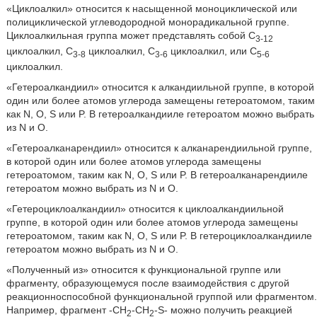
«Циклоалкил» относится к насыщенной моноциклической или
полициклической углеводородной монорадикальной группе.
Циклоалкильная группа может представлять собой C
3-12
циклоалкил, C
циклоалкил, C
циклоалкил, или C
3-8
3-6
5-6
циклоалкил.
«Гетероалкандиил» относится к алкандиильной группе, в которой
один или более атомов углерода замещены гетероатомом, таким
как N, O, S или P. В гетероалкандииле гетероатом можно выбрать
из N и O.
«Гетероалканарендиил» относится к алканарендиильной группе,
в которой один или более атомов углерода замещены
гетероатомом, таким как N, O, S или P. В гетероалканарендииле
гетероатом можно выбрать из N и O.
«Гетероциклоалкандиил» относится к циклоалкандиильной
группе, в которой один или более атомов углерода замещены
гетероатомом, таким как N, O, S или P. В гетероциклоалкандииле
гетероатом можно выбрать из N и O.
«Полученный из» относится к функциональной группе или
фрагменту, образующемуся после взаимодействия с другой
реакционноспособной функциональной группой или фрагментом.
Например, фрагмент -CH
-CH
-S- можно получить реакцией
2
2