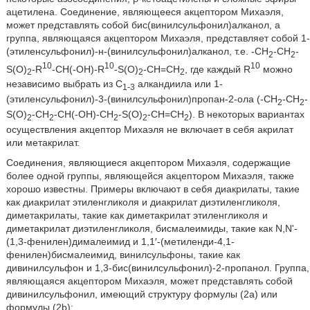
ацетилена. Соединение, являющееся акцептором Михаэля,
может представлять собой бис(винилсульфонил)алканол, а
группа, являющаяся акцептором Михаэля, представляет собой 1-
(этиленсульфонил)-н-(винилсульфонил)алканол, т.е. -CH
-CH
-
2
2
10
10
10
S(O)
-R
-CH(-OH)-R
-S(O)
-CH=CH
, где каждый R
можно
2
2
2
независимо выбрать из C
алкандиила или 1-
1-3
(этиленсульфонил)-3-(винилсульфонил)пропан-2-ола (-CH
-CH
-
2
2
S(O)
-CH
-CH(-OH)-CH
-S(O)
-CH=CH
). В некоторых вариантах
2
2
2
2
2
осуществления акцептор Михаэля не включает в себя акрилат
или метакрилат.
Соединения, являющиеся акцептором Михаэля, содержащие
более одной группы, являющейся акцептором Михаэля, также
хорошо известны. Примеры включают в себя диакрилаты, такие
как диакрилат этиленгликоля и диакрилат диэтиленгликоля,
диметакрилаты, такие как диметакрилат этиленгликоля и
диметакрилат диэтиленгликоля, бисмалеимиды, такие как N,N'-
(1,3-фенилен)дималеимид и 1,1′-(метиленди-4,1-
фенилен)бисмалеимид, винилсульфоны, такие как
дивинилсульфон и 1,3-бис(винилсульфонил)-2-пропанол. Группа,
являющаяся акцептором Михаэля, может представлять собой
дивинилсульфонил, имеющий структуру формулы (2a) или
формулы (2b):