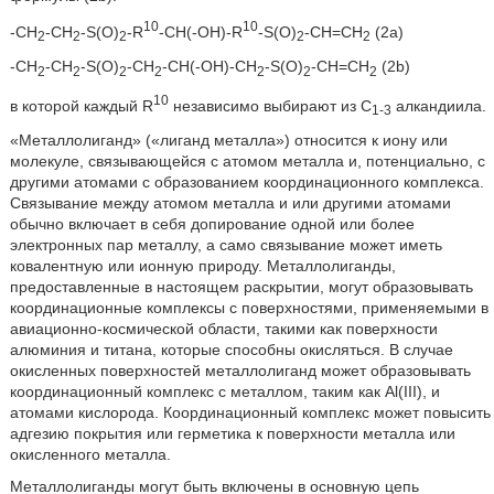
10
10
-CH
-CH
-S(O)
-R
-CH(-OH)-R
-S(O)
-CH=CH
(2a)
2
2
2
2
2
-CH
-CH
-S(O)
-CH
-CH(-OH)-CH
-S(O)
-CH=CH
(2b)
2
2
2
2
2
2
2
10
в которой каждый R
независимо выбирают из C
алкандиила.
1-3
«Металлолиганд» («лиганд металла») относится к иону или
молекуле, связывающейся с атомом металла и, потенциально, с
другими атомами с образованием координационного комплекса.
Связывание между атомом металла и или другими атомами
обычно включает в себя допирование одной или более
электронных пар металлу, а само связывание может иметь
ковалентную или ионную природу. Металлолиганды,
предоставленные в настоящем раскрытии, могут образовывать
координационные комплексы с поверхностями, применяемыми в
авиационно-космической области, такими как поверхности
алюминия и титана, которые способны окисляться. В случае
окисленных поверхностей металлолиганд может образовывать
координационный комплекс с металлом, таким как Al(III), и
атомами кислорода. Координационный комплекс может повысить
адгезию покрытия или герметика к поверхности металла или
окисленного металла.
Металлолиганды могут быть включены в основную цепь