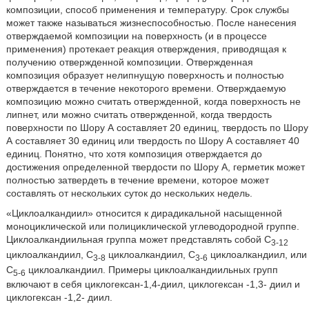
композиции, способ применения и температуру. Срок службы
может также называться жизнеспособностью. После нанесения
отверждаемой композиции на поверхность (и в процессе
применения) протекает реакция отверждения, приводящая к
получению отвержденной композиции. Отвержденная
композиция образует нелипнущую поверхность и полностью
отверждается в течение некоторого времени. Отверждаемую
композицию можно считать отвержденной, когда поверхность не
липнет, или можно считать отвержденной, когда твердость
поверхности по Шору А составляет 20 единиц, твердость по Шору
А составляет 30 единиц или твердость по Шору А составляет 40
единиц. Понятно, что хотя композиция отверждается до
достижения определенной твердости по Шору А, герметик может
полностью затвердеть в течение времени, которое может
составлять от нескольких суток до нескольких недель.
«Циклоалкандиил» относится к дирадикальной насыщенной
моноциклической или полициклической углеводородной группе.
Циклоалкандиильная группа может представлять собой C
3-12
циклоалкандиил, C
циклоалкандиил, C
циклоалкандиил, или
3-8
3-6
C
циклоалкандиил. Примеры циклоалкандиильных групп
5-6
включают в себя циклогексан-1,4-диил, циклогексан -1,3- диил и
циклогексан -1,2- диил.