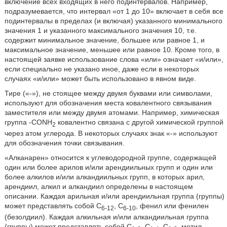
включение всех входящих в него подинтервалов. Например,
подразумевается, что интервал «от 1 до 10» включает в себя все
подинтервалы в пределах (и включая) указанного минимального
значения 1 и указанного максимального значения 10, т.е.
содержит минимальное значение, большее или равное 1, и
максимальное значение, меньшее или равное 10. Кроме того, в
настоящей заявке использование слова «или» означает «и/или»,
если специально не указано иное, даже если в некоторых
случаях «и/или» может быть использовано в явном виде.
Тире («-»), не стоящее между двумя буквами или символами,
используют для обозначения места ковалентного связывания
заместителя или между двумя атомами. Например, химическая
группа -CONH
ковалентно связана с другой химической группой
2
через атом углерода. В некоторых случаях знак «-» используют
для обозначения точки связывания.
«Алканарен» относится к углеводородной группе, содержащей
один или более арилов и/или арендиильных групп и один или
более алкилов и/или алкандиильных групп, в которых арил,
арендиил, алкил и алкандиил определены в настоящем
описании. Каждая арильная и/или арендиильная группа (группы)
может представлять собой C
, C
, фенил или фенилен
6-12
6-10
(безолдиил). Каждая алкильная и/или алкандиильная группа
(группы) может представлять собой C
, C
, C
, метил,