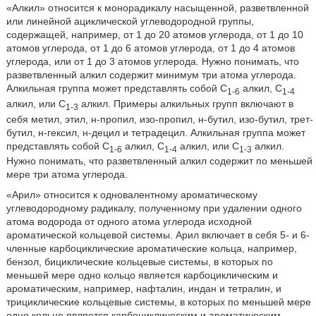
«Алкил» относится к монорадикалу насыщенной, разветвленной
или линейной ациклической углеводородной группы,
содержащей, например, от 1 до 20 атомов углерода, от 1 до 10
атомов углерода, от 1 до 6 атомов углерода, от 1 до 4 атомов
углерода, или от 1 до 3 атомов углерода. Нужно понимать, что
разветвленный алкил содержит минимум три атома углерода.
Алкильная группа может представлять собой C
алкил, C
1-6
1-4
алкил, или C
алкил. Примеры алкильных групп включают в
1-3
себя метил, этил, н-пропил, изо-пропил, н-бутил, изо-бутил, трет-
бутил, н-гексил, н-децил и тетрадецил. Алкильная группа может
представлять собой C
алкил, C
алкил, или C
алкил.
1-6
1-4
1-3
Нужно понимать, что разветвленный алкил содержит по меньшей
мере три атома углерода.
«Арил» относится к одновалентному ароматическому
углеводородному радикалу, полученному при удалении одного
атома водорода от одного атома углерода исходной
ароматической кольцевой системы. Арил включает в себя 5- и 6-
членные карбоциклические ароматические кольца, например,
бензол, бициклические кольцевые системы, в которых по
меньшей мере одно кольцо является карбоциклическим и
ароматическим, например, нафталин, индан и тетралин, и
трициклические кольцевые системы, в которых по меньшей мере
одно кольцо является карбоциклическим и ароматическим,