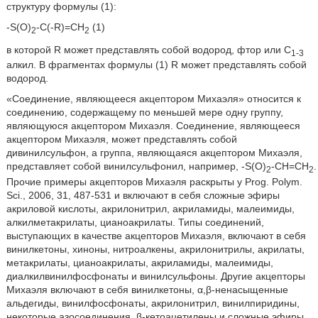
структуру формулы (1):
-S(O)
-C(-R)=CH
(1)
2
2
в которой R может представлять собой водород, фтор или C
1-3
алкил. В фрагментах формулы (1) R может представлять собой
водород.
«Соединение, являющееся акцептором Михаэля» относится к
соединению, содержащему по меньшей мере одну группу,
являющуюся акцептором Михаэля. Соединение, являющееся
акцептором Михаэля, может представлять собой
дивинилсульфон, а группа, являющаяся акцептором Михаэля,
представляет собой винилсульфонил, например, -S(O)
-CH=CH
.
2
2
Прочие примеры акцепторов Михаэля раскрыты у Prog. Polym.
Sci., 2006, 31, 487-531 и включают в себя сложные эфиры
акриловой кислоты, акрилонитрил, акриламиды, малеимиды,
алкилметакрилаты, цианоакрилаты. Типы соединений,
выступающих в качестве акцепторов Михаэля, включают в себя
винилкетоны, хиноны, нитроалкены, акрилонитрилы, акрилаты,
метакрилаты, цианоакрилаты, акриламиды, малеимиды,
диалкилвинилфосфонаты и винилсульфоны. Другие акцепторы
Михаэля включают в себя винилкетоны, α,β-ненасыщенные
альдегиды, винилфосфонаты, акрилонитрил, винилпиридины,
некоторые азосоединения, β-кетоацетилены и сложные эфиры