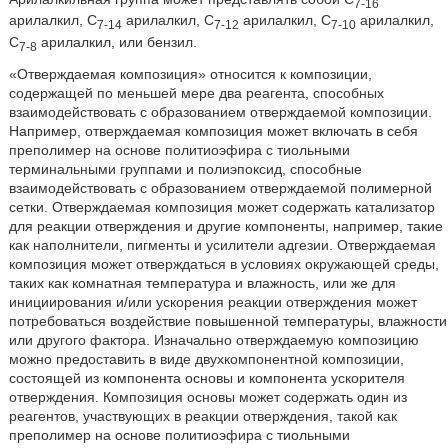
7-16
арилалкил, C
арилалкил, C
арилалкил, C
арилалкил,
7-14
7-12
7-10
C
арилалкил, или бензил.
7-8
«Отверждаемая композиция» относится к композиции,
содержащей по меньшей мере два реагента, способных
взаимодействовать с образованием отверждаемой композиции.
Например, отверждаемая композиция может включать в себя
преполимер на основе политиоэфира с тиольными
терминальными группами и полиэпоксид, способные
взаимодействовать с образованием отверждаемой полимерной
сетки. Отверждаемая композиция может содержать катализатор
для реакции отверждения и другие компоненты, например, такие
как наполнители, пигменты и усилители адгезии. Отверждаемая
композиция может отверждаться в условиях окружающей среды,
таких как комнатная температура и влажность, или же для
инициирования и/или ускорения реакции отверждения может
потребоваться воздействие повышенной температуры, влажности
или другого фактора. Изначально отверждаемую композицию
можно предоставить в виде двухкомпонентной композиции,
состоящей из компонента основы и компонента ускорителя
отверждения. Композиция основы может содержать один из
реагентов, участвующих в реакции отверждения, такой как
преполимер на основе политиоэфира с тиольными