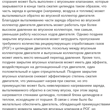
сгорания может быть выполнен с впускными клапанами, которые
закрываются в конце такта сжатия цилиндра таком образом, что
часть заряда в цилиндре (например, воздуха и топлива) может
выталкиваться обратно во впускной коллектор двигателя.
Благодаря выталкиванию части заряда обратно во впускной
коллектор двигателя двигатель может работать при более
высоком давлении во впускном коллекторе, тем самым,
уменьшая работу насосных ходов двигателя. Однако позднее
закрытие впускных клапанов может затруднить пропускание
требуемого количества рециркулирующих отработавших газов
(РОГ) к цилиндрам двигателя, поскольку между впускным
коллектором двигателя и выпускным коллектором двигателя
может иметь место меньший перепад давления. Кроме того,
позднее закрытие впускных клапанов может иметь два эффекта,
воздействующих на детонационный стук двигателя, один
положительный и один отрицательный. Позднее закрытие
впускных клапанов снижает эффективную степень сжатия
двигателя, что уменьшает нагрев при сжатии, но это
преимущество может быть нивелировано нагреванием заряда,
выталкиваемого обратно в систему впуска, при этом заряд
нагревается стенками цилиндра, головкой блока цилиндров и
теплом, исходящим от поршня. В связи с этим было бы
желательно обеспечить двигатель, обладающий преимуществами
позднего момента закрытия впускных клапанов и РОГ, но