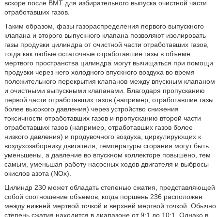
вскоре после ВМТ для избирательного выпуска очистной части
отработавших газов.
Таким образом, фазы газораспределения первого выпускного
клапана и второго выпускного клапана позволяют изолировать
газы продувки цилиндра от очистной части отработавших газов,
тогда как любые остаточные отработавшие газы в объеме
мертвого пространства цилиндра могут вычищаться при помощи
продувки через него холодного впускного воздуха во время
положительного перекрытия клапанов между впускным клапаном
и очистными выпускными клапанами. Благодаря пропусканию
первой части отработавших газов (например, отработавшие газы
более высокого давления) через устройство снижения
токсичности отработавших газов и пропусканию второй части
отработавших газов (например, отработавших газов более
низкого давления) и продувочного воздуха, циркулирующих к
воздухозаборнику двигателя, температуры сгорания могут быть
уменьшены, а давление во впускном коллекторе повышено, тем
самым, уменьшая работу насосных ходов двигателя и выбросы
окислов азота (NOx).
Цилиндр 230 может обладать степенью сжатия, представляющей
собой соотношение объемов, когда поршень 236 расположен
между нижней мертвой точкой и верхней мертвой точкой. Обычно
степень сжатия находится в диапазоне от 9:1 до 10:1. Однако в