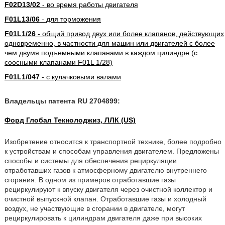
F02D13/02
- во время работы двигателя
F01L13/06
- для торможения
F01L1/26
- общий привод двух или более клапанов, действующих
одновременно, в частности для машин или двигателей с более
чем двумя подъемными клапанами в каждом цилиндре (с
соосными клапанами F01L 1/28)
F01L1/047
- с кулачковыми валами
Владельцы патента RU 2704899:
Форд Глобал Текнолоджиз, ЛЛК (US)
Изобретение относится к транспортной технике, более подробно
к устройствам и способам управления двигателем. Предложены
способы и системы для обеспечения рециркуляции
отработавших газов к атмосферному двигателю внутреннего
сгорания. В одном из примеров отработавшие газы
рециркулируют к впуску двигателя через очистной коллектор и
очистной выпускной клапан. Отработавшие газы и холодный
воздух, не участвующие в сгорании в двигателе, могут
рециркулировать к цилиндрам двигателя даже при высоких