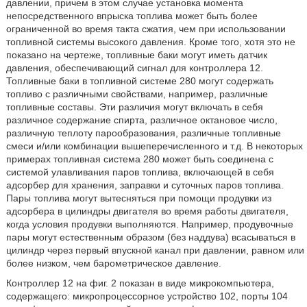
давлении, причем в этом случае установка момента
непосредственного впрыска топлива может быть более
ограниченной во время такта сжатия, чем при использовании
топливной системы высокого давления. Кроме того, хотя это не
показано на чертеже, топливные баки могут иметь датчик
давления, обеспечивающий сигнал для контроллера 12.
Топливные баки в топливной системе 280 могут содержать
топливо с различными свойствами, например, различные
топливные составы. Эти различия могут включать в себя
различное содержание спирта, различное октановое число,
различную теплоту парообразования, различные топливные
смеси и/или комбинации вышеперечисленного и т.д. В некоторых
примерах топливная система 280 может быть соединена с
системой улавливания паров топлива, включающей в себя
адсорбер для хранения, заправки и суточных паров топлива.
Пары топлива могут вытесняться при помощи продувки из
адсорбера в цилиндры двигателя во время работы двигателя,
когда условия продувки выполняются. Например, продувочные
пары могут естественным образом (без наддува) всасываться в
цилиндр через первый впускной канал при давлении, равном или
более низком, чем барометрическое давление.
Контроллер 12 на фиг. 2 показан в виде микрокомпьютера,
содержащего: микропроцессорное устройство 102, порты 104