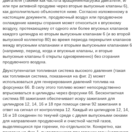
двигателя (такими как частота вращения/нагрузка двигателя, и/
или при активной продувке через вторые выпускные клапаны 6),
как дополнительно объясняется ниже. Согласно изложенному в
настоящем документе, продувочный воздух или продувочное
охлаждение камеры сгорания может относиться к впускному
воздуху, протекающему от одного или более впускных клапанов
каждого цилиндра ко вторым выпускным клапанам 6 (и во второй
выпускной коллектор 80) во время периода перекрытия клапанов
между впускными клапанами и вторыми выпускными клапанами 6
(например, период, когда и впускные клапаны, и вторые
выпускные клапаны 6 открыты одновременно) без сгорания
продувочного воздуха.
Двухступенчатая топливная система высокого давления (такая
как топливная система, показанная на фиг. 2) может
использоваться для генерирования давлений топлива на
форсунках 66. В силу этого топливо может непосредственно
впрыскиваться в цилиндры через форсунки 66. Бесконтактная
система 88 зажигания обеспечивает искру зажигания для
цилиндров 12, 14, 16 и 18 при помощи свечи 92 зажигания в
ответ на сигнал от контроллера 12. Каждый из цилиндров 12, 14,
16 и 18 соединен по текучей среде с двумя выпускными окнами
для направления продувочной и очистной частей газов,
выделяющихся при горении, по-отдельности. Конкретно, как