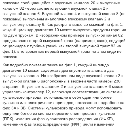
показана сообщающейся с впускным каналом 20 и выпускным
каналом 82 через соответствующий впускной клапан 2 и
выпускной клапан 6. Впускной клапан 4 и выпускной клапан 8 (не
показаны) выполнены аналогично впускному клапану 2 и
выпускному клапану 6. Как раскрыто выше со ссылкой на фиг. 1,
каждый цилиндр двигателя 10 может выпускать продукты горения
по двум трубкам. В изображенном примере выпускной канал 82
представляет второй выпускной тракт (например, окно), ведущий
от цилиндра к турбине (такой как второй выпускной тракт 82 на
фиг. 1), в то время как первый выпускной тракт на этом виде не
показан.
Как подробно показано также на фиг. 1, каждый цилиндр
двигателя 10 может содержать два впускных клапана и два
выпускных клапана. На изображенном виде впускной клапан 2 и
выпускной клапан 6 расположены в верхней части камеры 230
сгорания. Впускным клапаном 2 и выпускным клапаном 6 может
управлять контроллер 12, используя соответствующие системы
кулачкового привода, включающие в себя один или более
кулачков или электрических приводов, показанных подробнее на
фиг. 3А и 3B. Системы кулачкового привода могут использовать
одну или более из систем переключения профиля кулачков
(ППК), изменения фаз кулачкового распределения (ИФКР),
изменения фаз газораспределения (ИФГ) и/или изменения