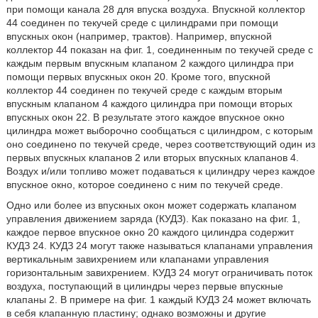
при помощи канала 28 для впуска воздуха. Впускной коллектор
44 соединен по текучей среде с цилиндрами при помощи
впускных окон (например, трактов). Например, впускной
коллектор 44 показан на фиг. 1, соединенным по текучей среде с
каждым первым впускным клапаном 2 каждого цилиндра при
помощи первых впускных окон 20. Кроме того, впускной
коллектор 44 соединен по текучей среде с каждым вторым
впускным клапаном 4 каждого цилиндра при помощи вторых
впускных окон 22. В результате этого каждое впускное окно
цилиндра может выборочно сообщаться с цилиндром, с которым
оно соединено по текучей среде, через соответствующий один из
первых впускных клапанов 2 или вторых впускных клапанов 4.
Воздух и/или топливо может подаваться к цилиндру через каждое
впускное окно, которое соединено с ним по текучей среде.
Одно или более из впускных окон может содержать клапаном
управления движением заряда (КУДЗ). Как показано на фиг. 1,
каждое первое впускное окно 20 каждого цилиндра содержит
КУДЗ 24. КУДЗ 24 могут также называться клапанами управления
вертикальным завихрением или клапанами управления
горизонтальным завихрением. КУДЗ 24 могут ограничивать поток
воздуха, поступающий в цилиндры через первые впускные
клапаны 2. В примере на фиг. 1 каждый КУДЗ 24 может включать
в себя клапанную пластину; однако возможны и другие