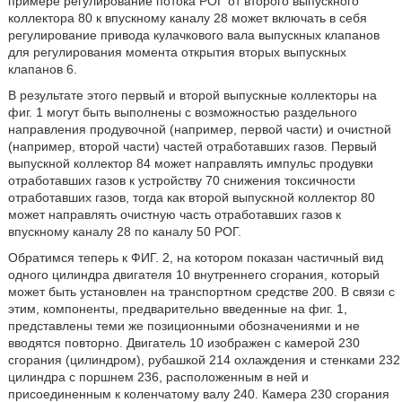
примере регулирование потока РОГ от второго выпускного
коллектора 80 к впускному каналу 28 может включать в себя
регулирование привода кулачкового вала выпускных клапанов
для регулирования момента открытия вторых выпускных
клапанов 6.
В результате этого первый и второй выпускные коллекторы на
фиг. 1 могут быть выполнены с возможностью раздельного
направления продувочной (например, первой части) и очистной
(например, второй части) частей отработавших газов. Первый
выпускной коллектор 84 может направлять импульс продувки
отработавших газов к устройству 70 снижения токсичности
отработавших газов, тогда как второй выпускной коллектор 80
может направлять очистную часть отработавших газов к
впускному каналу 28 по каналу 50 РОГ.
Обратимся теперь к ФИГ. 2, на котором показан частичный вид
одного цилиндра двигателя 10 внутреннего сгорания, который
может быть установлен на транспортном средстве 200. В связи с
этим, компоненты, предварительно введенные на фиг. 1,
представлены теми же позиционными обозначениями и не
вводятся повторно. Двигатель 10 изображен с камерой 230
сгорания (цилиндром), рубашкой 214 охлаждения и стенками 232
цилиндра с поршнем 236, расположенным в ней и
присоединенным к коленчатому валу 240. Камера 230 сгорания