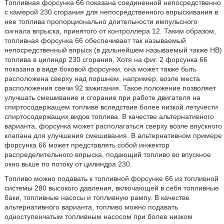
Топливная форсунка 66 показана соединенной непосредственно
с камерой 230 сгорания для непосредственного впрыскивания в
нее топлива пропорционально длительности импульсного
сигнала впрыска, принятого от контроллера 12. Таким образом,
топливная форсунка 66 обеспечивает так называемый
непосредственный впрыск (в дальнейшем называемый также НВ)
топлива в цилиндр 230 сгорания. Хотя на фиг. 2 форсунка 66
показана в виде боковой форсунки, она может также быть
расположена сверху над поршнем, например, возле места
расположения свечи 92 зажигания. Такое положение позволяет
улучшать смешивание и сгорание при работе двигателя на
спиртосодержащем топливе вследствие более низкой летучести
спиртосодержащих видов топлива. В качестве альтернативного
варианта, форсунка может располагаться сверху возле впускного
клапана для улучшения смешивания. В альтернативном примере
форсунка 66 может представлять собой инжектор
распределительного впрыска, подающий топливо во впускное
окно выше по потоку от цилиндра 230.
Топливо можно подавать к топливной форсунке 66 из топливной
системы 280 высокого давления, включающей в себя топливные
баки, топливные насосы и топливную рампу. В качестве
альтернативного варианта, топливо можно подавать
одноступенчатым топливным насосом при более низком