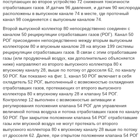
поступающих во второе устройство 72 снижения токсичности
отработавших газов. И датчик 96 давления, и датчик 90 кислорода
расположены в выпускном канале 74 в месте, где проточный
канал 98 соединяется с выпускным каналом 74.
Второй выпускной коллектор 80 непосредственно соединен с
каналом 50 рециркуляции отработавших газов (РОГ). Канал 50
РОГ присоединен непосредственно между вторым выпускным
коллектором 80 и впускным каналом 28 на впуске 199 системы
рециркуляции отработавших газов. В связи с этим отработавшие
газы (или продувочный воздух, как дополнительно объясняется
ниже) направляют из второго выпускного коллектора 80 к
впускному каналу 28, выше по потоку от дросселя 62, по каналу
50 РОГ. Как показано на фиг. 1, канал 50 РОГ включает в себя
охладитель 52 РОГ, выполненный с возможностью охлаждения
отработавших газов, протекающих от второго выпускного
коллектора 80 к впускному каналу 28 и клапану 54 РОГ.
Контроллер 12 выполнен с возможностью активации и
регулирования положения клапана 54 РОГ для управления
величиной потока воздуха и потока отработавших газов по каналу
50 РОГ. При закрытом положении клапана 54 РОГ отработавшие
газы или впускной воздух не могут протекать от второго
выпускного коллектора 80 к впускному каналу 28 выше по потоку
от дросселя 62. Далее, при открытом положении клапана 54 РОГ