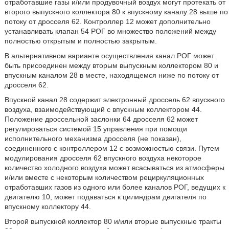
отработавшие газы и/или продувочный воздух могут протекать от
второго выпускного коллектора 80 к впускному каналу 28 выше по
потоку от дросселя 62. Контроллер 12 может дополнительно
устанавливать клапан 54 РОГ во множество положений между
полностью открытым и полностью закрытым.
В альтернативном варианте осуществления канал РОГ может
быть присоединен между вторым выпускным коллектором 80 и
впускным каналом 28 в месте, находящемся ниже по потоку от
дросселя 62.
Впускной канал 28 содержит электронный дроссель 62 впускного
воздуха, взаимодействующий с впускным коллектором 44.
Положение дроссельной заслонки 64 дросселя 62 может
регулироваться системой 15 управления при помощи
исполнительного механизма дросселя (не показан),
соединенного с контроллером 12 с возможностью связи. Путем
модулирования дросселя 62 впускного воздуха некоторое
количество холодного воздуха может всасываться из атмосферы
и/или вместе с некоторым количеством рециркуляционных
отработавших газов из одного или более каналов РОГ, ведущих к
двигателю 10, может подаваться к цилиндрам двигателя по
впускному коллектору 44.
Второй выпускной коллектор 80 и/или вторые выпускные тракты