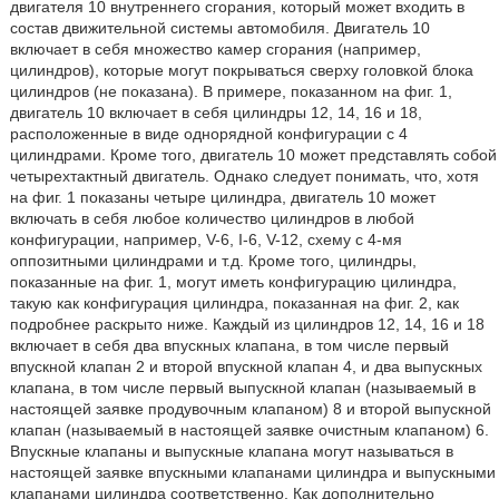
двигателя 10 внутреннего сгорания, который может входить в
состав движительной системы автомобиля. Двигатель 10
включает в себя множество камер сгорания (например,
цилиндров), которые могут покрываться сверху головкой блока
цилиндров (не показана). В примере, показанном на фиг. 1,
двигатель 10 включает в себя цилиндры 12, 14, 16 и 18,
расположенные в виде однорядной конфигурации с 4
цилиндрами. Кроме того, двигатель 10 может представлять собой
четырехтактный двигатель. Однако следует понимать, что, хотя
на фиг. 1 показаны четыре цилиндра, двигатель 10 может
включать в себя любое количество цилиндров в любой
конфигурации, например, V-6, I-6, V-12, схему с 4-мя
оппозитными цилиндрами и т.д. Кроме того, цилиндры,
показанные на фиг. 1, могут иметь конфигурацию цилиндра,
такую как конфигурация цилиндра, показанная на фиг. 2, как
подробнее раскрыто ниже. Каждый из цилиндров 12, 14, 16 и 18
включает в себя два впускных клапана, в том числе первый
впускной клапан 2 и второй впускной клапан 4, и два выпускных
клапана, в том числе первый выпускной клапан (называемый в
настоящей заявке продувочным клапаном) 8 и второй выпускной
клапан (называемый в настоящей заявке очистным клапаном) 6.
Впускные клапаны и выпускные клапана могут называться в
настоящей заявке впускными клапанами цилиндра и выпускными
клапанами цилиндра соответственно. Как дополнительно