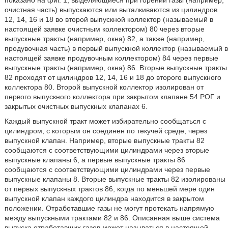
показано на фиг. 1, выделяющиеся при горении газы (например,
очистная часть) выпускаются или выталкиваются из цилиндров
12, 14, 16 и 18 во второй выпускной коллектор (называемый в
настоящей заявке очистным коллектором) 80 через вторые
выпускные тракты (например, окна) 82, а также (например,
продувочная часть) в первый выпускной коллектор (называемый в
настоящей заявке продувочным коллектором) 84 через первые
выпускные тракты (например, окна) 86. Вторые выпускные тракты
82 проходят от цилиндров 12, 14, 16 и 18 до второго выпускного
коллектора 80. Второй выпускной коллектор изолирован от
первого выпускного коллектора при закрытом клапане 54 РОГ и
закрытых очистных выпускных клапанах 6.
Каждый выпускной тракт может избирательно сообщаться с
цилиндром, с которым он соединен по текучей среде, через
выпускной клапан. Например, вторые выпускные тракты 82
сообщаются с соответствующими цилиндрами через вторые
выпускные клапаны 6, а первые выпускные тракты 86
сообщаются с соответствующими цилиндрами через первые
выпускные клапаны 8. Вторые выпускные тракты 82 изолированы
от первых выпускных трактов 86, когда по меньшей мере один
выпускной клапан каждого цилиндра находится в закрытом
положении. Отработавшие газы не могут протекать напрямую
между выпускными трактами 82 и 86. Описанная выше система
выпуска отработавших газов может называться в настоящей