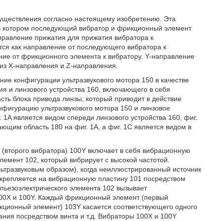
существления согласно настоящему изобретению. Эта
 в котором последующий вибратор и фрикционный элемент
аправление прижатия для прижатия вибратора к
тся как направление от последующего вибратора к
ние от фрикционного элемента к вибратору. Y-направление
 из X-направления и Z-направления.
ание конфигурации ультразвукового мотора 150 в качестве
я и линзового устройства 160, включающего в себя
асть блока привода линзы, который приводит в действие
онфигурацию ультразвукового мотора 150 и линзовое
. 1A является видом спереди линзового устройства 160, фиг.
ющим область 180 на фиг. 1A, а фиг. 1C является видом в
а (второго вибратора) 100Y включает в себя вибрационную
лемент 102, который вибрирует с высокой частотой.
льтразвуковым образом), когда неиллюстрированный источник
икрепляется на вибрационную пластину 101 посредством
 пьезоэлектрического элемента 102 вызывает
100X и 100Y. Каждый фрикционный элемент (первый
ционный элемент) 103Y касается соответствующего одного
ания посредством винта и т.д. Вибраторы 100X и 100Y