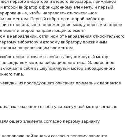
ться первого вибратора и второго вибратора, прижимной
и второй вибратор к фрикционному элементу, и первый
урированные, чтобы направлять относительное
м элементом. Первый вибратор и второй вибратор
ления относительного перемещения между первым и вторым
лемент и второй направляющий элемент
м в направлении, отличном от направления относительного
 первому вибратору и второму вибратору прижимным
и вторым направляющим элементом.
о изобретения включает в себя вышеупомянутый мотор
е посредством мотора вибрационного типа. Электронное
я включает в себя вышеупомянутый мотор вибрационного
нного типа.
 очевидны из последующего описания примерных вариантов
йства, включающего в себя ультразвуковой мотор согласно
равляющего элемента согласно первому варианту
ны направляющей канавки согласно первому варианту