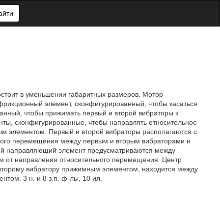
айти
состоит в уменьшении габаритных размеров. Мотор
 фрикционный элемент, сконфигурированный, чтобы касаться
ванный, чтобы прижимать первый и второй вибраторы к
ты, сконфигурированные, чтобы направлять относительное
 элементом. Первый и второй вибраторы располагаются с
ьного перемещения между первым и вторым вибраторами и
ой направляющий элемент предусматриваются между
м от направления относительного перемещения. Центр
 второму вибратору прижимным элементом, находится между
м. 3 н. и 8 з.п. ф-лы, 10 ил.