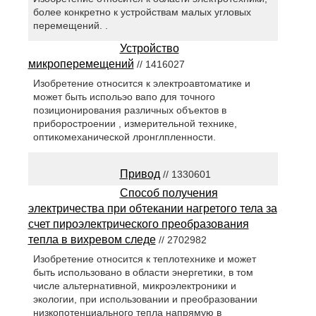
более конкретно к устройствам малых угловых
перемещений. .
Устройство
микроперемещений
// 1416027
Изобретение относится к электроавтоматике и
может быть испольэо вапо для точного
позиционирования различных объектов в
приборостроении , измерительной технике,
оптикомеханической лронглпленности.
Привод
// 1330601
Способ получения
электричества при обтекании нагретого тела за
счет пироэлектрического преобразования
тепла в вихревом следе
// 2702982
Изобретение относится к теплотехнике и может
быть использовано в области энергетики, в том
числе альтернативной, микроэлектроники и
экологии, при использовании и преобразовании
низкопотенциального тепла напрямую в