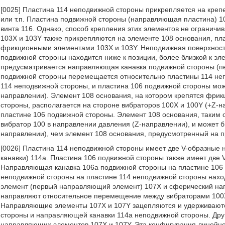
[0025] Пластина 114 неподвижной стороны прикрепляется на кре
или т.п. Пластина подвижной стороны (направляющая пластина) 
винта 116. Однако, способ крепления этих элементов не огранич
103X и 103Y также прикрепляются на элементе 108 основания, пл
фрикционными элементами 103X и 103Y. Неподвижная поверхность
подвижной стороны находится ниже к позиции, более близкой к эл
предусматривается направляющая канавка подвижной стороны (пер
подвижной стороны перемещается относительно пластины 114 непо
114 неподвижной стороны, и пластина 106 подвижной стороны мо
направлении). Элемент 108 основания, на котором крепятся фри
стороны, располагается на стороне вибраторов 100X и 100Y (+Z-
пластине 106 подвижной стороны. Элемент 108 основания, таким 
вибратор 100 в направлении давления (Z-направлении), и может 
направлении), чем элемент 108 основания, предусмотренный на п
[0026] Пластина 114 неподвижной стороны имеет две V-образные
канавки) 114a. Пластина 106 подвижной стороны также имеет две
Направляющая канавка 106a подвижной стороны на пластине 106
неподвижной стороны на пластине 114 неподвижной стороны нахо
элемент (первый направляющий элемент) 107X и сферический н
направляют относительное перемещение между вибраторами 100X
Направляющие элементы 107X и 107Y зацепляются и удерживают
стороны и направляющей канавки 114a неподвижной стороны. Дру
направляющих элементов 107X и 107Y. Эта конфигурация линейно