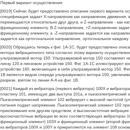
Первый вариант осуществления
[0019] Сейчас будет предоставлено описание первого варианта о
спецификация задает X-направление как направление движения,
перемещаются относительно друг друга, и Z-направление - как н
фрикционному элементу. В Z-направлении, +Z-направление задае
фрикционному элементу, а -Z-направление задается как направле
задается как ортогональное направление, ортогональное каждому
[0020] Обращаясь теперь к фиг. 1A-1C, будет предоставлено опис
мотора вибрационного типа согласно этому варианту осуществлени
ультразвуковой мотор 150. Ультразвуковой мотор 150 составляет ч
линзу 120 в линзовом устройстве 160. Фиг. 1A-1C иллюстрируют к
устройство 160, включающее в себя ультразвуковой мотор 150. Фиг
1B является видом спереди ультразвукового мотора 150, увеличива
разрезе, взятом по линии A-A на фиг. 1B.
[0021] Каждый из вибратора (первого вибратора) 100X и вибратор
пластину 101, имеющую два выступа 101a, и пьезоэлектрический э
Пьезоэлектрический элемент 102 вибрирует с высокой частотой (у
питания подает напряжение. Пьезоэлектрический элемент 102 пр
приклеивания или другим средством, и высокочастотная вибрация
высокочастотные вибрации во всех соответствующих вибраторах 
фрикционный элемент) 103X и фрикционный элемент (второй фрик
из вибраторов 100X и 100Y и прикрепляется на элемент 108 основ