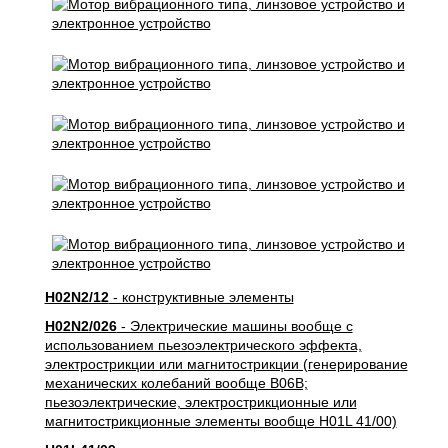
H02N2/12
- конструктивные элементы
H02N2/026
- Электрические машины вообще с
использованием пьезоэлектрического эффекта,
электрострикции или магнитострикции (генерирование
механических колебаний вообще B06B;
пьезоэлектрические, электрострикционные или
магнитострикционные элементы вообще H01L 41/00)