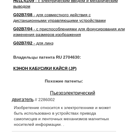
H01L41/09
- с электрическим вводом и механическим
выводом
G02B7/08
- для совместного действия с
дистанционными управляющими устройствами
G02B7/04
- с приспособлениями для фокусирования или
изменения размеров изображения
G02B7/02
- для линз
Владельцы патента RU 2704630:
КЭНОН КАБУСИКИ КАЙСЯ (JP)
Похожие патенты:
Пьезоэлектрический
двигатель
// 2286002
Изобретение относится к электротехнике и может
быть использовано в устройствах привода
самописцев и ленточных механизмов магнитных
носителей информации. .