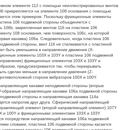
пежном элементе 112 с помощью неиллюстрированных винтов
106 прикрепляется на элементе 108 основания с помощью
ивается этим примером. Поскольку фрикционные элементы
астина 106 подвижной стороны объединяется с
 106b, закрепленная винтом 116 на пластине 106
ементу 108 основания, чем поверхность 106c, на которой
вая канавка) 106a. Следовательно, когда пластина 106
движной стороны, винт 116 не сталкивается с пластиной
жет быть уменьшена в направлении движения (X-
кционные элементы 103X и 103Y и пластина 106 подвижной
направление) фрикционных элементов 103X и 103Y и
образом, предусматривается так, чтобы перекрывать
быть сделан меньше в направлении давления (Z-
ротивоположной стороне вибраторов 100X и 100Y.
 направляющие канавки неподвижной стороны (вторые
 V-образные направляющие канавки 106a подвижной стороны.
 подвижной стороны и направляющая канавка 114a
дятся напротив друг друга. Сферический направляющий
аправляющий элемент (второй направляющий элемент) 107Y
 и 100Y и фрикционными элементами 103X и 103Y.
ся посредством направляющей канавки 106a подвижной
гими словами, пластина 106 подвижной стороны касается
 направляет пластину 106 подвижной стороны и пластину