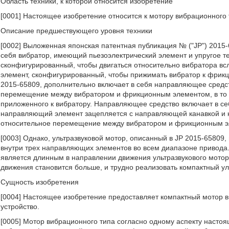
Область техники, к которой относится изобретение
[0001] Настоящее изобретение относится к мотору вибрационного т
Описание предшествующего уровня техники
[0002] Выложенная японская патентная публикация № ("JP") 2015-
себя вибратор, имеющий пьезоэлектрический элемент и упругое 
сконфигурированный, чтобы двигаться относительно вибратора вс
элемент, сконфигурированный, чтобы прижимать вибратор к фрикц
2015-65809, дополнительно включает в себя направляющее средс
перемещение между вибратором и фрикционным элементом, в то ж
приложенного к вибратору. Направляющее средство включает в с
направляющий элемент зацепляется с направляющей канавкой и к
относительное перемещение между вибратором и фрикционным э
[0003] Однако, ультразвуковой мотор, описанный в JP 2015-65809
внутри трех направляющих элементов во всем диапазоне привода
является длинным в направлении движения ультразвукового мотора
движения становится больше, и трудно реализовать компактный ул
Сущность изобретения
[0004] Настоящее изобретение предоставляет компактный мотор в
устройство.
[0005] Мотор вибрационного типа согласно одному аспекту настоя