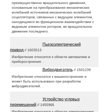
преимущественно вращательного движения,
основанным на преобразовании механических
колебаний источников механических колебаний
осцилляторов, связанных с ведущим элементом,
находящимся во фрикционном взаимодействии с
ведомым элементом ротором, во вращательное
движение последнего.
Пьезоэлектрический
привод
// 1603513
Изобретение относится к области автоматики и
приборостроения. .
Вибродвигатель
// 1501239
Изобретение относится к машиностроению и
может быть использовано при разработке
вибродвигателей. .
Устройство угловых
перемещений
// 1455966
Изобретение относится к области электротехники,