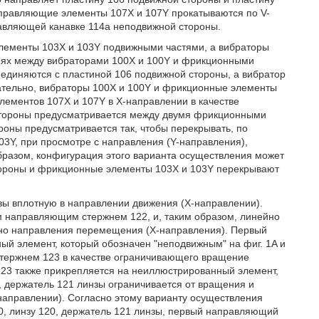
аправляющие элементы 107X и 107Y прокатываются по V-
авляющей канавке 114a неподвижной стороны.
элементы 103X и 103Y подвижными частями, а вибраторы
иях между вибраторами 100X и 100Y и фрикционными
единяются с пластиной 106 подвижной стороны, а вибратор
ательно, вибраторы 100X и 100Y и фрикционные элементы
ементов 107X и 107Y в X-направлении в качестве
стороны предусматривается между двумя фрикционными
роны предусматривается так, чтобы перекрывать, по
03Y, при просмотре с направления (Y-направления),
бразом, конфигурация этого варианта осуществления может
тороны и фрикционные элементы 103X и 103Y перекрывают
зы вплотную в направлении движения (X-направлении).
м направляющим стержнем 122, и, таким образом, линейно
ьно направления перемещения (X-направления). Первый
й элемент, который обозначен "неподвижным" на фиг. 1A и
стержнем 123 в качестве ограничивающего вращение
23 также прикрепляется на неиллюстрированный элемент,
, держатель 121 линзы ограничивается от вращения и
направлении). Согласно этому варианту осуществления
50, линзу 120, держатель 121 линзы, первый направляющий