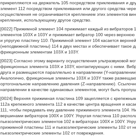
прикрепляются на держатель 105 посредством приклеивания и др
элемент 112 посредством приклеивания или другого средства чере
осуществления не ограничивается креплением этих элементов ви
крепления, использующему другое средство.
[0022] Прижимной элемент 104 прижимает каждый из вибраторов 
элементов 103X и 103Y и прижимает вибратор 100 через верхню
и упругую пластину 110. Прижимной элемент 104 касается верхн
(неподвижной пластины) 114 в двух местах и обеспечивает такое 
фрикционным элементам 103X и 103Y.
[0023] Согласно этому варианту осуществления ультразвуковой мо
фрикционных элемента 103X и 103Y, контактирующих с ними. Вибр
друга и размещаются параллельно в направлении (Y-направлении
Аналогично, фрикционные элементы 103X и 103Y также размещают
ортогональном направлению давления (Z-направлению). Ссылочн
направлении в качестве одинаковых элементов, могут быть пропу
[0024] Верхняя прижимная пластина 109 зацепляется с крепежны
112a крепежного элемента 112 в качестве центра вращения и кас
111, чтобы передавать ему давление прижимного элемента 104. 
вершинами вибраторов 100X и 100Y. Упругая пластина 110 распол
пьезоэлектрических элементов 102 в вибраторах 100X и 100Y. Уп
прижимной пластины 111 и пьезоэлектрические элементы 102 от не
пьезоэлектрические элементы 102 от повреждения.