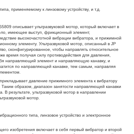
ипа, применяемому к линзовому устройству, и т.д.
65809 описывает ультразвуковой мотор, который включает в
тело, имеющее выступ, фрикционный элемент,
ледствие высокочастотной вибрации вибратора, и прижимной
ионному элементу. Ультразвуковой мотор, описанный в JP
тво, сконфигурированное, чтобы направлять относительное
е время получая силу противодействия для давления,
ебя направляющий элемент и направляющую канавку, и
атится по направляющей канавке, тем самым, направляя
лементом.
, прикладывает давление прижимного элемента к вибратору
. Таким образом, диапазон занятости направляющей канавки
. В результате, ультразвуковой мотор в направлении
ьтразвуковой мотор.
ибрационного типа, линзовое устройство и электронное
щего изобретения включает в себя первый вибратор и второй