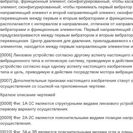
вибратор, фрикционный элемент, сконфигурированный, чтобы каса
элемент, сконфигурированный, чтобы прижимать первый вибратор 
направляющий элемент и второй направляющий элемент, сконфиг
перемещение между первым и вторым вибраторами и фрикционны
располагаются с интервалом в направлении, отличном от направ
вибраторами и фрикционным элементом. Первый направляющий э
предусматриваются между первым вибратором и вторым вибраторо
перемещения. Центр давления для давления, прикладываемого к
элементом, находится между первым направляющим элементом 
[0006] Линзовое устройство согласно другому аспекту настоящег
вибрационного типа и оптическую систему, приводимую в действи
устройство согласно еще одному аспекту настоящего изобретени
типа и цель, приводимую в действие посредством мотора вибрацио
[0007] Дополнительные признаки настоящего изобретения станут
осуществления со ссылкой на приложенные чертежи.
Краткое описание чертежей
[0008] Фиг. 1A-1C являются структурными видами линзового устро
первому варианту осуществления.
[0009] Фиг. 2A-2C являются пояснительными видами позиции нап
осуществления.
[0010] Фиг. 3A и 3B являются пояснительными видами угла и дли