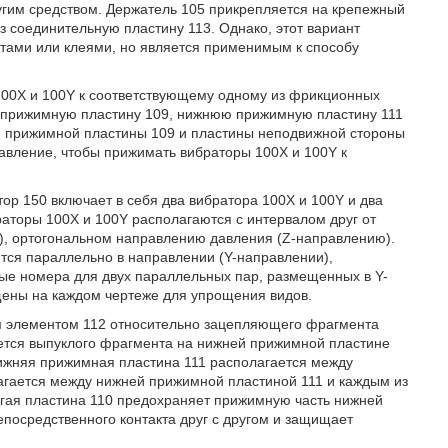
угим средством. Держатель 105 прикрепляется на крепежный
з соединительную пластину 113. Однако, этот вариант
нтами или клеями, но является применимым к способу
100X и 100Y к соответствующему одному из фрикционных
ю прижимную пластину 109, нижнюю прижимную пластину 111
ей прижимной пластины 109 и пластины неподвижной стороны
давление, чтобы прижимать вибраторы 100X и 100Y к
тор 150 включает в себя два вибратора 100X и 100Y и два
аторы 100X и 100Y располагаются с интервалом друг от
), ортогональном направлению давления (Z-направлению).
ся параллельно в направлении (Y-направлении),
ые номера для двух параллельных пар, размещенных в Y-
щены на каждом чертеже для упрощения видов.
м элементом 112 относительно зацепляющего фрагмента
ается выпуклого фрагмента на нижней прижимной пластине
Нижняя прижимная пластина 111 располагается между
агается между нижней прижимной пластиной 111 и каждым из
ругая пластина 110 предохраняет прижимную часть нижней
посредственного контакта друг с другом и защищает