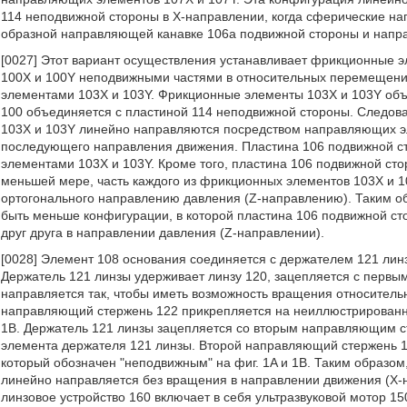
114 неподвижной стороны в X-направлении, когда сферические н
образной направляющей канавке 106a подвижной стороны и напр
[0027] Этот вариант осуществления устанавливает фрикционные 
100X и 100Y неподвижными частями в относительных перемещен
элементами 103X и 103Y. Фрикционные элементы 103X и 103Y объ
100 объединяется с пластиной 114 неподвижной стороны. Следов
103X и 103Y линейно направляются посредством направляющих эл
последующего направления движения. Пластина 106 подвижной 
элементами 103X и 103Y. Кроме того, пластина 106 подвижной сто
меньшей мере, часть каждого из фрикционных элементов 103X и 1
ортогонального направлению давления (Z-направлению). Таким о
быть меньше конфигурации, в которой пластина 106 подвижной с
друг друга в направлении давления (Z-направлении).
[0028] Элемент 108 основания соединяется с держателем 121 лин
Держатель 121 линзы удерживает линзу 120, зацепляется с первы
направляется так, чтобы иметь возможность вращения относител
направляющий стержень 122 прикрепляется на неиллюстрированны
1B. Держатель 121 линзы зацепляется со вторым направляющим 
элемента держателя 121 линзы. Второй направляющий стержень 1
который обозначен "неподвижным" на фиг. 1A и 1B. Таким образом
линейно направляется без вращения в направлении движения (X-
линзовое устройство 160 включает в себя ультразвуковой мотор 1