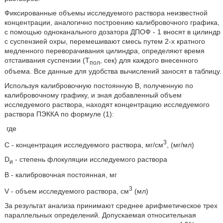
Фиксированные объемы исследуемого раствора неизвестной
концентрации, аналогично построению калибровочного графика,
с помощью одноканального дозатора ДПОФ - 1 вносят в цилиндр
с суспензией охры, перемешивают смесь путем 2-х кратного
медленного переворачивания цилиндра, определяют время
отстаивания суспензии (Т
, сек) для каждого внесенного
пол
объема. Все данные для удобства вычислений заносят в таблицу.
Используя калибровочную постоянную В, полученную по
калибровочному графику, и зная добавленный объем
исследуемого раствора, находят концентрацию исследуемого
раствора ПЭККА по формуле (1):
где
3
С - концентрация исследуемого раствора, мг/см
, (мг/мл)
D
- степень флокуляции исследуемого раствора
и
В - калибровочная постоянная, мг
3
V - объем исследуемого раствора, см
(мл)
За результат анализа принимают среднее арифметическое трех
параллельных определений. Допускаемая относительная