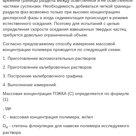
времени границы раздела между осветленной и не осветленной
частями суспензии. Необходимость добиваться четкой границы
раздела фаз возможно только при высоких концентрациях
дисперсной фазы и когда седиментация происходит в режиме
естественного оседания. Поэтому для испытаний с целью
определения скорости оседания взвешенных твердых частиц
требуется довольно ограниченный объем.
Согласно предлагаемому способу измерение массовой
концентрации полимера проводится по следующей схеме:
1. Приготовление вспомогательных растворов
2. Приготовление калибровочных растворов
3. Построение калибровочного графика
4. Выполнение измерений.
Массовая концентрация ПЭККА (С) определяется по формуле
(1):
, где
С - массовая концентрация полимера, мг/мл
D
- степень флокуляции для навески полимера исследуемого
и
раствора