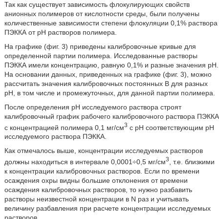
Так как существует зависимость флокулирующих свойств
анионных полимеров от кислотности среды, были получены
количественные зависимости степени флокуляции 0,1% раствора
ПЭККА от рН растворов полимера.
На графике (фиг. 3) приведены калибровочные кривые для
определенной партии полимера. Исследованные растворы
ПЭККА имели концентрацию, равную 0,1% и разные значения рН.
На основании данных, приведенных на графике (фиг. 3), можно
рассчитать значения калибровочных постоянных В для разных
рН, в том числе и промежуточных, для данной партии полимера.
После определения рН исследуемого раствора строят
калибровочный график рабочего калибровочного раствора ПЭККА
3
с концентрацией полимера 0,1 мг/см
с рН соответствующим рН
исследуемого раствора ПЭККА.
Как отмечалось выше, концентрации исследуемых растворов
3
должны находиться в интервале 0,0001÷0,5 мг/см
, т.е. близкими
к концентрации калибровочных растворов. Если по времени
осаждения охры видны большие отклонения от времени
осаждения калибровочных растворов, то нужно разбавить
растворы неизвестной концентрации в N раз и учитывать
величину разбавления при расчете концентрации исследуемых
растворов.