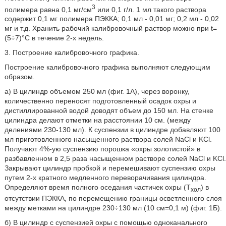
3
полимера равна 0,1 мг/см
или 0,1 г/л. 1 мл такого раствора
содержит 0,1 мг полимера ПЭККА; 0,1 мл - 0,01 мг; 0,2 мл - 0,02
мг и т.д. Хранить рабочий калибровочный раствор можно при t=
(5÷7)°С в течение 2-х недель.
3. Построение калибровочного графика.
Построение калибровочного графика выполняют следующим
образом.
а) В цилиндр объемом 250 мл (фиг. 1А), через воронку,
количественно переносят подготовленный осадок охры и
дистиллированной водой доводят объем до 150 мл. На стенке
цилиндра делают отметки на расстоянии 10 см. (между
делениями 230-130 мл). К суспензии в цилиндре добавляют 100
мл приготовленного насыщенного раствора солей NaCl и KCl.
Получают 4%-ую суспензию порошка «охры золотистой» в
разбавленном в 2,5 раза насыщенном растворе солей NaCl и KCl.
Закрывают цилиндр пробкой и перемешивают суспензию охры
путем 2-х кратного медленного переворачивания цилиндра.
Определяют время полного оседания частичек охры (Т
) в
хол
отсутствии ПЭККА, по перемещению границы осветленного слоя
между метками на цилиндре 230÷130 мл (10 см=0,1 м) (фиг. 1Б).
б) В цилиндр с суспензией охры с помощью одноканального