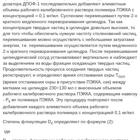
дозатора ДПОФ-1 последовательно добавляют аликвотные
объемы рабочего калибровочного раствора полимера ПЭККА с
концентрацией = 0,1 мг/мл. Суспензию перемешивают путем 2-х
кратного медленного переворачивания цилиндра. Так как
концентрация твердых частиц в цилиндре довольно высокая, то
для того чтобы обеспечить нужную частоту столкновений частиц,
перемешивание можно осуществлять с небольшими затратами
энергии, т.е. перемешивание осуществляется путем медленного
2-х кратного переворачивания цилиндра. После перемешивания
цилиндрический сосуд устанавливают вертикально и наблюдают
за выделением из воды фракции оседающих твердых частиц.
Продолжительность процесса оседания твердых частиц
регистрируют, и определяют время отстаивания охры Т
пол
(время отстаивания охры в присутствии ПЭККА, сек) между
метками на цилиндре 230÷130 мл с внесенным объемом
рабочего калибровочного раствора ПЭККА, содержащим навеску
- Р
мг полимера ПЭККА. Эту процедуру повторяют после
х
добавления каждого аликвотного объема рабочего
калибровочного раствора полимера с концентрацией 0,1 мг/мл.
Степень флокуляции D
определяют по формуле (2):
x
где