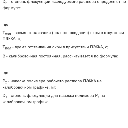
D
- степень флокуляции исследуемого раствора определяют по
и
формуле:
где
Т
- время отстаивания (полного оседания) охры в отсутствии
хол
ПЭККА, с;
Т
- время отстаивания охры в присутствии ПЭККА, с;
пол
В - калибровочная постоянная, рассчитывается по формуле:
где
Р
- навеска полимера рабочего раствора ПЭККА на
х
калибровочном графике, мг;
D
- степень флокуляции для навески полимера Р
на
x
х
калибровочном графике.