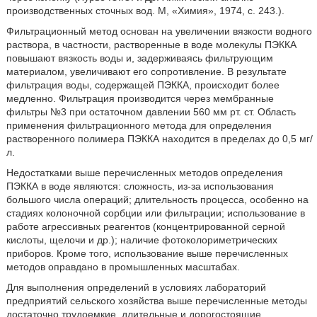
производственных сточных вод. М, «Химия», 1974, с. 243.).
Фильтрационный метод основан на увеличении вязкости водного
раствора, в частности, растворенные в воде молекулы ПЭККА
повышают вязкость воды и, задерживаясь фильтрующим
материалом, увеличивают его сопротивление. В результате
фильтрация воды, содержащей ПЭККА, происходит более
медленно. Фильтрация производится через мембранные
фильтры №3 при остаточном давлении 560 мм рт. ст. Область
применения фильтрационного метода для определения
растворенного полимера ПЭККА находится в пределах до 0,5 мг/
л.
Недостатками выше перечисленных методов определения
ПЭККА в воде являются: сложность, из-за использования
большого числа операций; длительность процесса, особенно на
стадиях колоночной сорбции или фильтрации; использование в
работе агрессивных реагентов (концентрированной серной
кислоты, щелочи и др.); наличие фотоколориметрических
приборов. Кроме того, использование выше перечисленных
методов оправдано в промышленных масштабах.
Для выполнения определений в условиях лабораторий
предприятий сельского хозяйства выше перечисленные методы
достаточно трудоемкие, длительные и дорогостоящие.