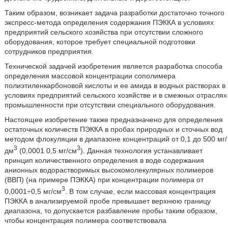
Таким образом, возникает задача разработки достаточно точного
экспресс-метода определения содержания ПЭККА в условиях
предприятий сельского хозяйства при отсутствии сложного
оборудования, которое требует специальной подготовки
сотрудников предприятия.
Технической задачей изобретения является разработка способа
определения массовой концентрации сополимера
полиэтиленкарбоновой кислоты и ее амида в водных растворах в
условиях предприятий сельского хозяйстве и в смежных отраслях
промышленности при отсутствии специального оборудования.
Настоящее изобретение также предназначено для определения
остаточных количеств ПЭККА в пробах природных и сточных вод
методом флокуляции в диапазоне концентраций от 0,1 до 500 мг/
3
3
дм
(0,0001 0,5 мг/см
). Данная технология устанавливает
принцип количественного определения в воде содержания
анионных водорастворимых высокомолекулярных полимеров
(ВВП) (на примере ПЭККА) при концентрации полимера от
3
0,0001÷0,5 мг/см
. В том случае, если массовая концентрация
ПЭККА в анализируемой пробе превышает верхнюю границу
диапазона, то допускается разбавление пробы таким образом,
чтобы концентрация полимера соответствовала