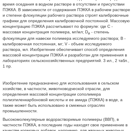
время оседания в водном растворе в отсутствии и присутствии
ПЭККА. В зависимости от содержания ПЭККА в рабочем растворе
и степени флокуляции рабочего раствора строят калибровочные
графики для определения калибровочной постоянной. Массовую
концентрацию ПЭККА рассчитывают по формуле: где С -
массовая концентрация полимера, мг/мл; D
- степень
и
флокуляции для навески полимера исследуемого раствора; В -
калибровочная постоянная, мг; V - объем исследуемого
раствора, мл. Изобретение обеспечивает способ определения
массовой концентрации ПЭККА и разработан для применения в
лабораториях сельскохозяйственных предприятий. 3 ил., 2 табл.,
1 пр.
Изобретение предназначено для использования в сельском
хозяйстве, в частности, животноводческой отрасли, для
определения массовой концентрации сополимера
полиэтиленкарбоновой кислоты и ее амида (ПЭККА) в воде, а
также может быть использовано в смежных отраслях
промышленности.
Высокомолекулярные водорастворимые полимеры (ВВП), в
частности ПЭККА, в последние годы находят свое применение в
качестве кормовых добавок, например, для жвачных животных