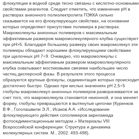
флокуляции в водной среде тесно связаны с кислотно-основными
свойствами реагентов. Следует отметить, что изменение рН в
растворах анионного полиэлектролита ПЭККА сильно
сказывается на его флокулирующих свойствах, на основании
которых определяют присутствие полимера в растворах.
Макромолекулы анионных полимеров с максимальным
эффективным размером макромолекулярного клубка существуют
при рН>5. Благодаря большому размеру своих макромолекул эти
полимеры обладают хорошими флокулирующими свойствами
при щелочных рН 7÷9. Очевидно, что макромолекулы с
максимальным эффективным размером макромолекулярного
клубка охватывают мостиковыми связями наибольшее число
частиц дисперсной фазы. В результате этого процесса
образуются крупные флокулы, седиментация которых происходит
достаточно быстро. Однако при кислых значениях рН 2,5÷5
глобулы макромолекул анионных полимеров разворачиваются за
счет того, что макромолекула становится неионной, и она меняет
форму, глобулы превращаются в вытянутые цепочки (Куренков
В.Ф., Гоголашвили Э.Л., Исаков А.А. «Исследование
флокулирующего действия сополимеров акриламида
фотоседиментационным методом.» Материалы VIII
Всероссийской конференции: Структура и динамика
молекулярных систем. М., 2002: 493-498).