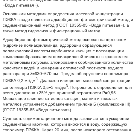
«Вода питьевая»).
Основными методами определения массовой концентрации
ПЭККА в воде являются адсорбционно-фотометрический метод и
седиментационный метод (ГОСТ 19355-85 «Вода питьевая»), а
также метод гидролиза и фильтрационный метод.
Адсорбционно-фотометрический метод основан на щелочном
гидролизе полиакриламида, адсорбции образующейся
полиакриловой кислоты карбонатом кальция с последующим
комплексообразованием полиакриловой кислоты с красителем
метиленовым голубым, элюировании сорбированного количества
красителя водой и измерении оптической плотности водного
раствора при λ=630÷670 нм. Предел обнаружения сополимера
3
ПЭККА 0,2 мг/дм
. Диапазон измерения массовой концентрации
3
сополимера ПЭККА 0,5÷3 мг/дм
. Погрешность определения для
всего диапазона ±25% для принятой вероятности Р=0,95.
Мешающее влияние катионов кальция, магния и тяжелых
металлов устраняется добавлением трилона Б (комплексона III)
(ГОСТ 19355-85 «Вода питьевая»).
Сущность седиментационного метода заключается в ускорении
седиментации каолина, который вносится в воду, содержащую
сополимер ПЭККА. Через 20 мин, после некоторого отстаивания