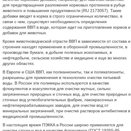
для предотвращения разложения кормовых протеинов в рубце
животного и повышения продуктивности (RU 2173057). Такие
добавки вводят в корма в строго ограниченных количествах, в
связи с чем, существует необходимость определения
содержания ВВП в воде, которая идет на приготовление кормов и
добавок для животных.
Кроме животноводческой отрасти ВВП в зависимости от состава и
строения находят применение в оборонной промышленности, в
производстве бумаги, в добыче полезных ископаемых, в
нефтедобыче, сельском хозяйстве и медицине и еще во многих
других областях.
В Европе и США ВВП, как полианиониты, так и поликатиониты,
разрешены для применения в технологиях очистки питьевой
воды. В России эти полимеры используются в качестве
флокулянтов и коагулянтов для очистки мутных, сильно
загрязненных природных и сточных вод, для очистки природных и
сточных вод углеобогатительных фабрик, лакокрасочных и
нефтеперерабатывающих заводов, для очистки вод от
минеральных загрязнений, при очистке растворов антибиотиков в
медицинской промышленности.
В настоящее время ПЭККА в России широко применяется для
очистки сточных вод в качестве флокулянта (ГОСТ 19355-85