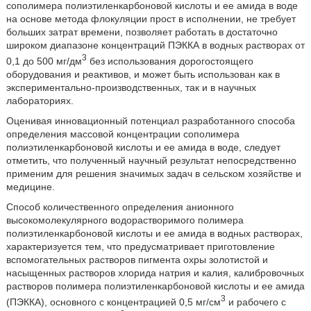
сополимера полиэтиленкарбоновой кислоты и ее амида в воде
на основе метода флокуляции прост в исполнении, не требует
больших затрат времени, позволяет работать в достаточно
широком диапазоне концентраций ПЭККА в водных растворах от
3
0,1 до 500 мг/дм
без использования дорогостоящего
оборудования и реактивов, и может быть использован как в
экспериментально-производственных, так и в научных
лабораториях.
Оценивая инновационный потенциал разработанного способа
определения массовой концентрации сополимера
полиэтиленкарбоновой кислоты и ее амида в воде, следует
отметить, что полученный научный результат непосредственно
применим для решения значимых задач в сельском хозяйстве и
медицине.
Способ количественного определения анионного
высокомолекулярного водорастворимого полимера
полиэтиленкарбоновой кислоты и ее амида в водных растворах,
характеризуется тем, что предусматривает приготовление
вспомогательных растворов пигмента охры золотистой и
насыщенных растворов хлорида натрия и калия, калибровочных
растворов полимера полиэтиленкарбоновой кислоты и ее амида
3
(ПЭККА), основного с концентрацией 0,5 мг/см
и рабочего с