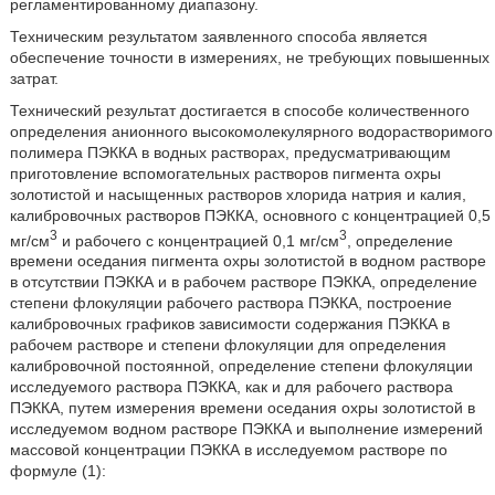
регламентированному диапазону.
Техническим результатом заявленного способа является
обеспечение точности в измерениях, не требующих повышенных
затрат.
Технический результат достигается в способе количественного
определения анионного высокомолекулярного водорастворимого
полимера ПЭККА в водных растворах, предусматривающим
приготовление вспомогательных растворов пигмента охры
золотистой и насыщенных растворов хлорида натрия и калия,
калибровочных растворов ПЭККА, основного с концентрацией 0,5
3
3
мг/см
и рабочего с концентрацией 0,1 мг/см
, определение
времени оседания пигмента охры золотистой в водном растворе
в отсутствии ПЭККА и в рабочем растворе ПЭККА, определение
степени флокуляции рабочего раствора ПЭККА, построение
калибровочных графиков зависимости содержания ПЭККА в
рабочем растворе и степени флокуляции для определения
калибровочной постоянной, определение степени флокуляции
исследуемого раствора ПЭККА, как и для рабочего раствора
ПЭККА, путем измерения времени оседания охры золотистой в
исследуемом водном растворе ПЭККА и выполнение измерений
массовой концентрации ПЭККА в исследуемом растворе по
формуле (1):