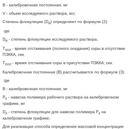
В - калибровочная постоянная, мг
V - обьем исследуемого раствора, мл;
Степень флокуляции (D
) определяют по формуле (2):
и
где
D
- степень флокуляции исследуемого раствора,
и
Т
- время отстаивания (полного оседания) охры в отсутствии
хол
ПЭККА, сек
Т
- время отстаивания охры в присутствии ПЭККА, сек.
пол
Калибровочная постоянная (В) рассчитывается по формуле (3):
где
В - калибровочная постоянная, мг
Р
- навеска полимера рабочего раствора на калибровочном
х
графике, мг
D
- степень флокуляции для навески полимера Р
на
x
х
калибровочном графике;
Для реализации способа определения массовой концентрации