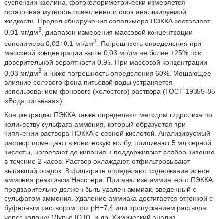
суспензии каолина, фотоколориметрически измеряется
остаточная мутность осветленного слоя анализируемой
жидкости. Предел обнаружения сополимера ПЭККА составляет
3
0,01 мг/дм
, диапазон измерения массовой концентрации
3
сополимера 0,02÷0,1 мг/дм
. Погрешность определения при
массовой концентрации выше 0,03 мг/дм не более ±25% при
доверительной вероятности 0,95. При массовой концентрации
3
0,03 мг/дм
и ниже погрешность определения 60%. Мешающее
влияние солевого фона питьевой воды устраняется
использованием фонового (холостого) раствора (ГОСТ 19355-85
«Вода питьевая»).
Концентрацию ПЭККА также определяют методом гидролиза по
количеству сульфата аммония, который образуется при
кипячении раствора ПЭККА с серной кислотой. Анализируемый
раствор помещают в коническую колбу, приливают 5 мл серной
кислоты, нагревают до кипения и поддерживают слабое кипение
в течение 2 часов. Раствор охлаждают, отфильтровывают
выпавший осадок. В фильтрате определяют содержание ионов
аммония реактивом Несслера. При анализе аммиачного ПЭККА
предварительно должен быть удален аммиак, введенный с
сульфатом аммония. Удаление аммиака достигается отгонкой с
буферным раствором при рН=7,4 или пропусканием раствора
через колонку (Лурье Ю.Ю. и др. Химический анализ