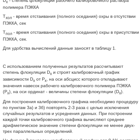
D
- степень флокуляции рабочего калибровочного раствора
x
полимера ПЭККА
Т
- время отстаивания (полного оседания) охры в отсутствии
хол
ПЭККА, сек
Т
- время отстаивания (полного оседания) охры в присутствии
пол
ПЭККА, сек.
Для удобства вычислений данные заносят в таблицу 1.
С использованием полученных результатов рассчитывают
степень флокуляции D
и строят калибровочный график
x
зависимости D
от Р
, на оси абсцисс которого откладывают
x
х
значения навесок рабочего калибровочного полимера ПЭККА
(Р
), на оси ординат - величины степени флокуляции (D
).
х
x
Для построения калибровочного графика необходимо процедуру
по пунктам 3а) и 3б) повторять 2-3 раза с целью исключения
случайных результатов и усреднения данных. При построении
каждой точки калибровочного графика вычисляют среднее
арифметическое значение степени флокуляции не менее двух-
трех параллельных определений.