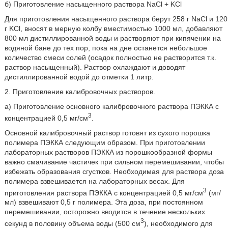
б) Приготовление насыщенного раствора NaCl + KCl
Для приготовления насыщенного раствора берут 258 г NaCl и 120
г KCl, вносят в мерную колбу вместимостью 1000 мл, добавляют
800 мл дистиллированной воды и растворяют при кипячении на
водяной бане до тех пор, пока на дне останется небольшое
количество смеси солей (осадок полностью не растворится т.к.
раствор насыщенный). Раствор охлаждают и доводят
дистиллированной водой до отметки 1 литр.
2. Приготовление калибровочных растворов.
а) Приготовление основного калибровочного раствора ПЭККА с
3
концентрацией 0,5 мг/см
.
Основной калибровочный раствор готовят из сухого порошка
полимера ПЭККА следующим образом. При приготовлении
лабораторных растворов ПЭККА из порошкообразной формы
важно смачивание частичек при сильном перемешивании, чтобы
избежать образования сгустков. Необходимая для раствора доза
полимера взвешивается на лабораторных весах. Для
3
приготовления раствора ПЭККА с концентрацией 0,5 мг/см
(мг/
мл) взвешивают 0,5 г полимера. Эта доза, при постоянном
перемешивании, осторожно вводится в течение нескольких
3
секунд в половину объема воды (500 см
), необходимого для