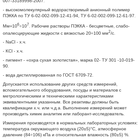
007-33189998-2007.
- высокомолекулярный водорастворимый анионный полимер
ПЭККА по ТУ 6-02-002-099-12-41-94, ТУ 6-02-002-099-12-61-97.
6
7
Мм=10
÷10
. Рабочие растворы ПЭККА - бесцветные, слабо-
2
опалесцирующие жидкости с вязкостью 20÷100 мм
/с.
- NaCl - х.ч.
- KCl - х.ч.
- пигмент - «охра сухая золотистая», марка 02- ТУ 301 -10-019-
90.
- вода дистиллированная по ГОСТ 6709-72.
Допускается использование других средств измерений,
вспомогательного оборудования, посуды и материалов с
метрологическими и техническими характеристиками
эквивалентными указанным. Все реактивы должны быть
квалификации х.ч. или ч.д.а. Выполнение измерений может
производить химик аналитик или лаборант-исследователь.
Измерения производятся в нормальных лабораторных условиях:
температура окружающего воздуха (20±5)°С, атмосферное
давление (84÷106) кПа и относительная влажность (80±5) %.