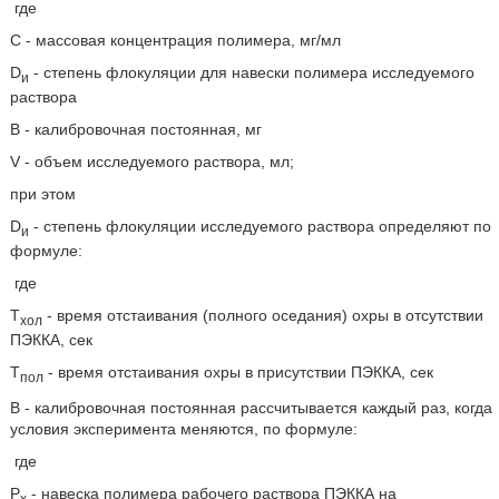
где
С - массовая концентрация полимера, мг/мл
D
- степень флокуляции для навески полимера исследуемого
и
раствора
В - калибровочная постоянная, мг
V - объем исследуемого раствора, мл;
при этом
D
- степень флокуляции исследуемого раствора определяют по
и
формуле:
где
Т
- время отстаивания (полного оседания) охры в отсутствии
хол
ПЭККА, сек
Т
- время отстаивания охры в присутствии ПЭККА, сек
пол
В - калибровочная постоянная рассчитывается каждый раз, когда
условия эксперимента меняются, по формуле:
где
Р
- навеска полимера рабочего раствора ПЭККА на
х