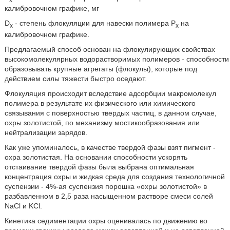
калибровочном графике, мг
D
- степень флокуляции для навески полимера Р
на
x
х
калибровочном графике.
Предлагаемый способ основан на флокулирующих свойствах
высокомолекулярных водорастворимых полимеров - способности
образовывать крупные агрегаты (флокулы), которые под
действием силы тяжести быстро оседают.
Флокуляция происходит вследствие адсорбции макромолекул
полимера в результате их физического или химического
связывания с поверхностью твердых частиц, в данном случае,
охры золотистой, по механизму мостикообразования или
нейтрализации зарядов.
Как уже упоминалось, в качестве твердой фазы взят пигмент -
охра золотистая. На основании способности ускорять
отстаивание твердой фазы была выбрана оптимальная
концентрация охры и жидкая среда для создания технологичной
суспензии - 4%-ая суспензия порошка «охры золотистой» в
разбавленном в 2,5 раза насыщенном растворе смеси солей
NaCl и KCl.
Кинетика седиментации охры оценивалась по движению во