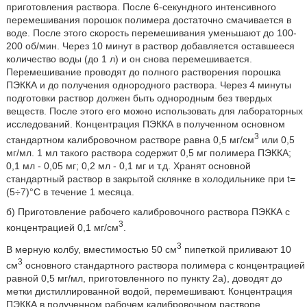
приготовления раствора. После 6-секундного интенсивного
перемешивания порошок полимера достаточно смачивается в
воде. После этого скорость перемешивания уменьшают до 100-
200 об/мин. Через 10 минут в раствор добавляется оставшееся
количество воды (до 1 л) и он снова перемешивается.
Перемешивание проводят до полного растворения порошка
ПЭККА и до получения однородного раствора. Через 4 минуты
подготовки раствор должен быть однородным без твердых
веществ. После этого его можно использовать для лабораторных
исследований. Концентрация ПЭККА в полученном основном
3
стандартном калибровочном растворе равна 0,5 мг/см
или 0,5
мг/мл. 1 мл такого раствора содержит 0,5 мг полимера ПЭККА;
0,1 мл - 0,05 мг; 0,2 мл - 0,1 мг и т.д. Хранят основной
стандартный раствор в закрытой склянке в холодильнике при t=
(5÷7)°С в течение 1 месяца.
б) Приготовление рабочего калибровочного раствора ПЭККА с
3
концентрацией 0,1 мг/см
.
3
В мерную колбу, вместимостью 50 см
пипеткой приливают 10
3
см
основного стандартного раствора полимера с концентрацией
равной 0,5 мг/мл, приготовленного по пункту 2а), доводят до
метки дистиллированной водой, перемешивают. Концентрация
ПЭККА в полученном рабочем калибровочном растворе