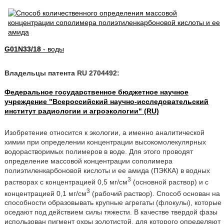
G01N33/18
- воды
Владельцы патента RU 2704492:
Федеральное государственное бюджетное научное
учреждение "Всероссийский научно-исследовательский
институт радиологии и агроэкологии" (RU)
Изобретение относится к экологии, а именно аналитической
химии при определении концентрации высокомолекулярных
водорастворимых полимеров в воде. Для этого проводят
определение массовой концентрации сополимера
полиэтиленкарбоновой кислоты и ее амида (ПЭККА) в водных
3
растворах с концентрацией 0,5 мг/см
(основной раствор) и с
3
концентрацией 0,1 мг/см
(рабочий раствор). Способ основан на
способности образовывать крупные агрегаты (флокулы), которые
оседают под действием силы тяжести. В качестве твердой фазы
использован пигмент охры золотистой, для которого определяют