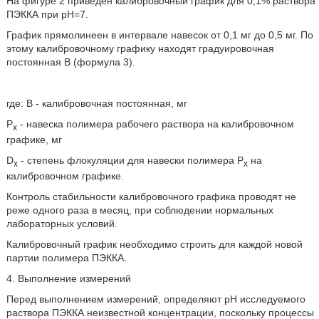
На фигуре 2 приведен калибровочный график для 0,1% раствора
ПЭККА при рН=7.
График прямолинеен в интервале навесок от 0,1 мг до 0,5 мг. По
этому калибровочному графику находят градуировочная
постоянная В (формула 3).
где: В - калибровочная постоянная, мг
Р
- навеска полимера рабочего раствора на калибровочном
х
графике, мг
D
- степень флокуляции для навески полимера Р
на
x
х
калибровочном графике.
Контроль стабильности калибровочного графика проводят не
реже одного раза в месяц, при соблюдении нормальных
лабораторных условий.
Калибровочный график необходимо строить для каждой новой
партии полимера ПЭККА.
4. Выполнение измерений
Перед выполнением измерений, определяют рН исследуемого
раствора ПЭККА неизвестной концентрации, поскольку процессы