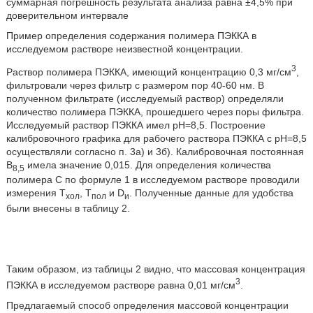
суммарная погрешность результата анализа равна ±4,5% при
доверительном интервале
Пример определения содержания полимера ПЭККА в
исследуемом растворе неизвестной концентрации.
3
Раствор полимера ПЭККА, имеющий концентрацию 0,3 мг/см
,
фильтровали через фильтр с размером пор 40-60 нм. В
полученном фильтрате (исследуемый раствор) определяли
количество полимера ПЭККА, прошедшего через поры фильтра.
Исследуемый раствор ПЭККА имел рН=8,5. Построение
калибровочного графика для рабочего раствора ПЭККА с рН=8,5
осуществляли согласно п. 3а) и 3б). Калибровочная постоянная
В
имела значение 0,015. Для определения количества
8,5
полимера С по формуле 1 в исследуемом растворе проводили
измерения Т
, Т
и D
. Полученные данные для удобства
хол
пол
и
были внесены в таблицу 2.
Таким образом, из таблицы 2 видно, что массовая концентрация
3
ПЭККА в исследуемом растворе равна 0,01 мг/см
.
Предлагаемый способ определения массовой концентрации