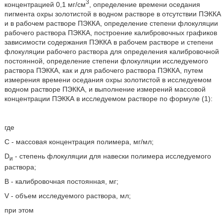
3
концентрацией 0,1 мг/см
, определение времени оседания
пигмента охры золотистой в водном растворе в отсутствии ПЭККА
и в рабочем растворе ПЭККА, определение степени флокуляции
рабочего раствора ПЭККА, построение калибровочных графиков
зависимости содержания ПЭККА в рабочем растворе и степени
флокуляции рабочего раствора для определения калибровочной
постоянной, определение степени флокуляции исследуемого
раствора ПЭККА, как и для рабочего раствора ПЭККА, путем
измерения времени оседания охры золотистой в исследуемом
водном растворе ПЭККА, и выполнение измерений массовой
концентрации ПЭККА в исследуемом растворе по формуле (1):
где
С - массовая концентрация полимера, мг/мл;
D
- степень флокуляции для навески полимера исследуемого
и
раствора;
В - калибровочная постоянная, мг;
V - объем исследуемого раствора, мл;
при этом