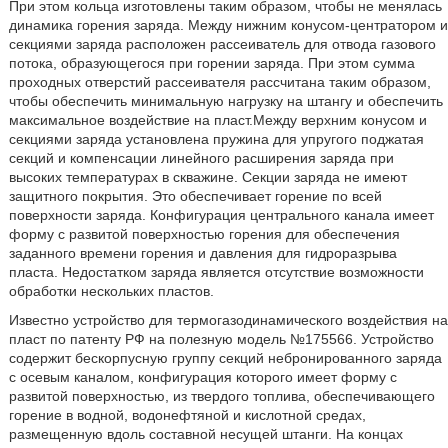
При этом кольца изготовлены таким образом, чтобы не менялась
динамика горения заряда. Между нижним конусом-центратором и
секциями заряда расположен рассеиватель для отвода газового
потока, образующегося при горении заряда. При этом сумма
проходных отверстий рассеивателя рассчитана таким образом,
чтобы обеспечить минимальную нагрузку на штангу и обеспечить
максимальное воздействие на пласт.Между верхним конусом и
секциями заряда установлена пружина для упругого поджатая
секций и компенсации линейного расширения заряда при
высоких температурах в скважине. Секции заряда не имеют
защитного покрытия. Это обеспечивает горение по всей
поверхности заряда. Конфигурация центрального канала имеет
форму с развитой поверхностью горения для обеспечения
заданного времени горения и давления для гидроразрыва
пласта. Недостатком заряда является отсутствие возможности
обработки нескольких пластов.
Известно устройство для термогазодинамического воздействия на
пласт по патенту РФ на полезную модель №175566. Устройство
содержит бескорпусную группу секций небронированного заряда
с осевым каналом, конфигурация которого имеет форму с
развитой поверхностью, из твердого топлива, обеспечивающего
горение в водной, водонефтяной и кислотной средах,
размещенную вдоль составной несущей штанги. На концах