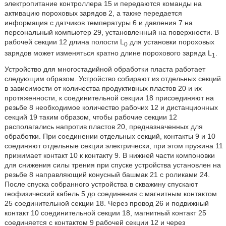
электропитание контроллера 15 и передаются команды на
активацию пороховых зарядов 2, а также передается
информация с датчиков температуры 6 и давления 7 на
персональный компьютер 29, установленный на поверхности. В
рабочей секции 12 длина полости L
для установки пороховых
0
зарядов может изменяться кратно длине порохового заряда L
.
1
Устройство для многостадийной обработки пласта работает
следующим образом. Устройство собирают из отдельных секций
в зависимости от количества продуктивных пластов 20 и их
протяженности, к соединительной секции 18 присоединяют на
резьбе 8 необходимое количество рабочих 12 и дистанционных
секций 19 таким образом, чтобы рабочие секции 12
располагались напротив пластов 20, предназначенных для
обработки. При соединении отдельных секций, контакты 9 и 10
соединяют отдельные секции электрически, при этом пружина 11
прижимает контакт 10 к контакту 9. В нижней части компоновки
для снижения силы трения при спуске устройства установлен на
резьбе 8 направляющий конусный башмак 21 с роликами 24.
После спуска собранного устройства в скважину спускают
геофизический кабель 5 до соединения с магнитным контактом
25 соединительной секции 18. Через провод 26 и подвижный
контакт 10 соединительной секции 18, магнитный контакт 25
соединяется с контактом 9 рабочей секции 12 и через