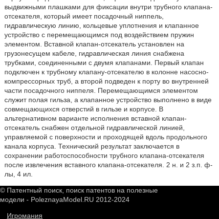
выдвижными плашками для фиксации внутри трубного клапана-
отсекателя, который имеет посадочный ниппель,
гидравлическую линию, кольцевые уплотнения и клапанное
устройство с перемещающимся под воздействием пружин
элементом. Вставной клапан-отсекатель установлен на
грузонесущем кабеле, гидравлическая линия снабжена
трубками, соединенными с двумя клапанами. Первый клапан
подключен к трубному клапану-отсекателю в колонне насосно-
компрессорных труб, а второй подведен к порту во внутренней
части посадочного ниппеля. Перемещающимся элементом
служит полая гильза, а клапанное устройство выполнено в виде
совмещающихся отверстий в гильзе и корпусе. В
альтернативном варианте исполнения вставной клапан-
отсекатель снабжен отдельной гидравлической линией,
управляемой с поверхности и проходящей вдоль продольного
канала корпуса. Технический результат заключается в
сохранении работоспособности трубного клапана-отсекателя
после извлечения вставного клапана-отсекателя. 2 н. и 2 з.п. ф-
лы, 4 ил.
© Патентный поиск, поиск патентов на полезные
модели - PoleznayaModel.RU 2012-2024
Игромания