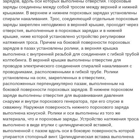
зарядов, вдоль оси которых выполнены отверстия. Пороховые
заряды соединены между собой тросом между верхней и нижней
крышками. В верхнем и нижнем пороховых зарядах установлены
спирали накаливания. Трос, соединяющий отдельные пороховые
заряды закреплен неподвижно в верхней крышке, проходит через
отверстия, выполненные в пороховых зарядах и в нижней
крышке, ниже которой установлено устройство регулировки
натяжения троса. Причем на боковой поверхности пороховых
зарядов в пазах установлены ролики, а верхняя крышка
выполнена с внутренней резьбой для соединения с гибкой трубой
колтюбинга. В верхней крышке выполнены отверстие для
проводов электрического соединения спиралей накаливания с
проводниками, расположенными в гибкой трубе. Ролики
установлены на осях, закрепленных в отверстиях,
расположенных перпендикулярно пазам, выполненным на
боковой поверхности пороховых зарядов. В нижнем пороховом
заряде выполнены отверстия для выравнивания давления
снаружи и внутри порохового генератора, при его спуске в
скважину. Наружная поверхность нижнего порохового заряда
выполнена конусной. Ролики и оси выполнены из того же
материала, что и пороховые заряды. Устройство натяжения троса
выполнено в виде втулки с цилиндрической вставкой,
выполненной с пазом вдоль оси в боковую поверхность которой
упирается стопорный винт. Цилиндрическая вставка выполнена