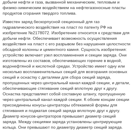
добычи нефти и газа, вызванной механическим, тепловым и
физико-химическим воздействием на нефтегазоносные пласты
продуктов сгорания твердого топлива.
Известен заряд бескорпусной секционный для газ
гидравлического воздействия на пласт по патенту РФ на
изобретение №2178072. Изобретение относится к средствам для
добычи нефти. Обеспечивает возможность осуществления
воздействия на пласт с его разрывом без нарушения целостности
обсадной колонны и цементного камня. Сущность изобретения:
устройство включает узел воспламенения и секции заряда. Они
изготовлены из составов, обеспечивающих горение в водной,
водонефтяной и кислотной средах. Устройство имеет одну или
несколько воспламенительных секций для возгорания основных
секций и оснастку с деталями для сбора секций заряда,
пропущенных через центральный канал каждой секции, и детали,
обеспечивающие стягивание секций вплотную друг к другу.
Оснастка представляет собой составную штангу, пропущенную
через центральный канал каждой секции. К обоим концам секции
присоединены конусы-центраторы обтекаемой формы для
стягивания и поджатая секций заряда вплотную друг к другу.
Диаметр конусов-центраторов превышает диаметр секций
заряда. Между секциями заряда установлены центрирующие
кольца. Они превышают по диаметру диаметр секций заряда.