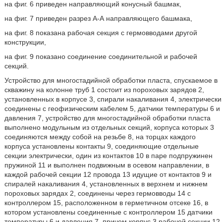
на фиг. 6 приведен направляющий конусный башмак,
на фиг. 7 приведен разрез А-А направляющего башмака,
на фиг. 8 показана рабочая секция с гермовводами другой
конструкции,
на фиг. 9 показано соединение соединительной и рабочей
секций.
Устройство для многостадийной обработки пласта, спускаемое в
скважину на колонне труб 1 состоит из пороховых зарядов 2,
установленных в корпусе 3, спирали накаливания 4, электрически
соединены с геофизическим кабелем 5, датчики температуры 6 и
давления 7, устройство для многостадийной обработки пласта
выполнено модульным из отдельных секций, корпуса которых 3
соединяются между собой на резьбе 8, на торцах каждого
корпуса установлены контакты 9, соединяющие отдельные
секции электрически, один из контактов 10 в паре подпружинен
пружиной 11 и выполнен подвижным в осевом направлении, в
каждой рабочей секции 12 провода 13 идущие от контактов 9 и
спиралей накаливания 4, установленных в верхнем и нижнем
пороховых зарядах 2, соединены через гермовводы 14 с
контроллером 15, расположенном в герметичном отсеке 16, в
котором установлены соединенные с контроллером 15 датчики
температуры 6 и давления 7, причем корпус 3 рабочей секции 12