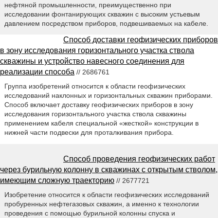
нефтяной промышленности, преимущественно при
исследовании фонтанирующих скважин с высоким устьевым
давлением посредством приборов, подвешиваемых на кабеле.
Способ доставки геофизических приборов
в зону исследования горизонтального участка ствола
скважины и устройство навесного соединения для
реализации способа
// 2686761
Группа изобретений относится к области геофизических
исследований наклонных и горизонтальных скважин приборами.
Способ включает доставку геофизических приборов в зону
исследования горизонтального участка ствола скважины
применением кабеля специальной «жесткой» конструкции в
нижней части подвески для проталкивания прибора.
Способ проведения геофизических работ
через бурильную колонну в скважинах с открытым стволом,
имеющим сложную траекторию
// 2677721
Изобретение относится к области геофизических исследований
пробуренных нефтегазовых скважин, а именно к технологии
проведения с помощью бурильной колонны спуска и