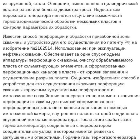
из пружинной, стали. Отверстие, выполненное в цилиндрической
вставке равно или больше диаметра троса. Недостатком
порохового генератора является отсутствие возможности
термогазодинамической обработки нескольких пластов и
контроля параметров их обработки.
Известен способ перфорации и обработки призабойной зоны
скважины и устройство для его осуществления по патенту РФ на
изобретение №2162514. Использование: при эксплуатации
нефтяных скважин. Обеспечивает за один спуск-подъем
аппаратуры перфорацию скважины, очистку обрабатываемого
пласта от кольматирующих элементов, а сформированных
перфорационных каналов в пласте - от корочки запекания и
осуществление разрыва пласта. Сущность изобретения: способ и
устройство для его осуществления включают перфорацию
скважины корпусным кумулятивным перфоратором и
имплозионное воздействие непосредственно в момент окончания
перфорации скважины для очистки сформированных
перфорационных каналов от корочки запекания с помощью
имплозионной камеры, внутренняя полость которой соединена с
внутренней полостью перфоратора. После этого срабатывает
термогазогенератор, соединенный с перфоратором
соединительным узлом, в котором имеется решетка с
заглушенными отверстиями. Горячие газы термогазогенератора