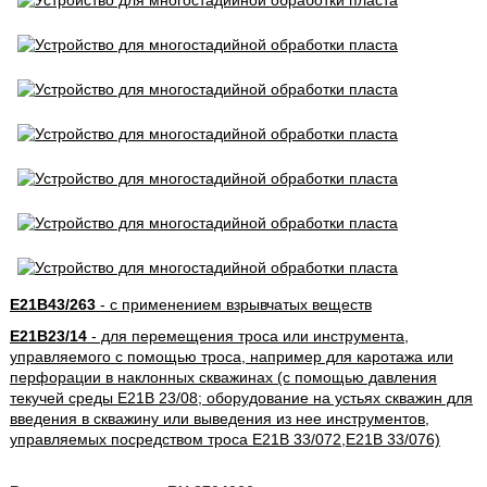
E21B43/263
- с применением взрывчатых веществ
E21B23/14
- для перемещения троса или инструмента,
управляемого с помощью троса, например для каротажа или
перфорации в наклонных скважинах (с помощью давления
текучей среды E21B 23/08; оборудование на устьях скважин для
введения в скважину или выведения из нее инструментов,
управляемых посредством троса E21B 33/072,E21B 33/076)