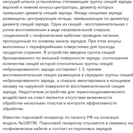
несущей штанги установлены стягивающие группу секций заряда
верхний и нижний конусы-центраторы, диаметр которых
превышает диаметр секций заряда. Между секциями заряда
размещены центрирующие кольца, превышающие по диаметру
диаметр секций заряда. Одна из секций - воспламенительная с
узлом воспламенения в виде нагревательной спирали,
соединенной с геофизическим кабелем проводом питания,
пропущенным по осевому каналу зарядов. При этом конусы
выполнены с периферийными отверстиями для прохода
продуктов сгорания. В устройство введена группа секций
бронированного по внешней поверхности заряда, соотношение
количества секций которой относительно группы секций
небронированного заряда составляет 1:3, причем
воспламенительная секция размещена в середине группы секций
небронированного заряда, а спираль вмонтирована в кольцевую
канавку на наружной поверхности воспламенительной секции
заряда. Недостатком устройства для термогазодинамического
воздействия на пласт является отсутствие возможности
обработки нескольких пластов и контроля эффективности
обработки.
Известен пороховой генератор по патенту РФ на полезную
модель №108796. Пороховой генератор спускается в скважину на
геофизическом кабеле и состоит из пороховых зарядов