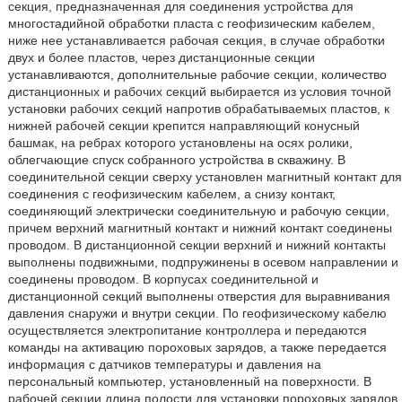
секция, предназначенная для соединения устройства для
многостадийной обработки пласта с геофизическим кабелем,
ниже нее устанавливается рабочая секция, в случае обработки
двух и более пластов, через дистанционные секции
устанавливаются, дополнительные рабочие секции, количество
дистанционных и рабочих секций выбирается из условия точной
установки рабочих секций напротив обрабатываемых пластов, к
нижней рабочей секции крепится направляющий конусный
башмак, на ребрах которого установлены на осях ролики,
облегчающие спуск собранного устройства в скважину. В
соединительной секции сверху установлен магнитный контакт для
соединения с геофизическим кабелем, а снизу контакт,
соединяющий электрически соединительную и рабочую секции,
причем верхний магнитный контакт и нижний контакт соединены
проводом. В дистанционной секции верхний и нижний контакты
выполнены подвижными, подпружинены в осевом направлении и
соединены проводом. В корпусах соединительной и
дистанционной секций выполнены отверстия для выравнивания
давления снаружи и внутри секции. По геофизическому кабелю
осуществляется электропитание контроллера и передаются
команды на активацию пороховых зарядов, а также передается
информация с датчиков температуры и давления на
персональный компьютер, установленный на поверхности. В
рабочей секции длина полости для установки пороховых зарядов