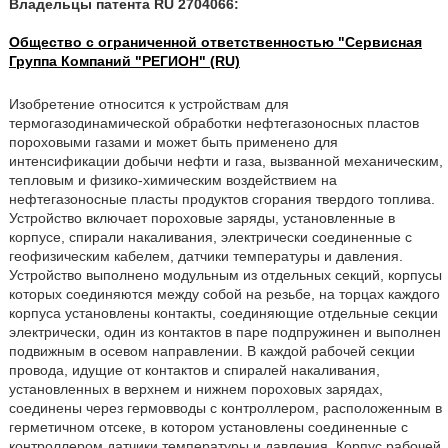
Владельцы патента RU 2704066:
Общество с ограниченной ответственностью "Сервисная
Группа Компаний "РЕГИОН" (RU)
Изобретение относится к устройствам для
термогазодинамической обработки нефтегазоносных пластов
пороховыми газами и может быть применено для
интенсификации добычи нефти и газа, вызванной механическим,
тепловым и физико-химическим воздействием на
нефтегазоносные пласты продуктов сгорания твердого топлива.
Устройство включает пороховые заряды, установленные в
корпусе, спирали накаливания, электрически соединенные с
геофизическим кабелем, датчики температуры и давления.
Устройство выполнено модульным из отдельных секций, корпусы
которых соединяются между собой на резьбе, на торцах каждого
корпуса установлены контакты, соединяющие отдельные секции
электрически, один из контактов в паре подпружинен и выполнен
подвижным в осевом направлении. В каждой рабочей секции
провода, идущие от контактов и спиралей накаливания,
установленных в верхнем и нижнем пороховых зарядах,
соединены через гермовводы с контроллером, расположенным в
герметичном отсеке, в котором установлены соединенные с
контроллером датчики температуры и давления. Корпус рабочей