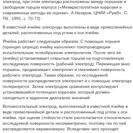
электрод, при этом электроды расположены между поршнем и
свободным торцом корпуса («Межкристаллитная коррозия и
современные методы ее оценки», А.Назаров, ЦНИИ «Румб», С-
Пб., 1991, с. 70-73).
В известной ячейке электроды выполнены в виде прямолинейных
деталей, расположенных под углом к оси ячейки.
Ячейка работает следующим образом. С помощью поршня
(принцип шприца) ячейку наполняют токопроводящим
испытательным гелеобразным электролитом. После чего ее
(ячейку) устанавливают открытым торцом на подготовленную
исследуемую поверхность (рабочий электрод). Перемещая вниз
поршень, продавливают электролит и смачивают поверхность
рабочего электрода. Таким образом, по исследуемой
поверхности распределяется электролит и с помощью электрода
поляризуется. Затем электродом сравнения контролируют
установившийся потенциал коррозии, который должен
находиться в заданном диапазоне значений.
Вспомогательный электрод, выполненный в известной ячейке в
виде прямолинейной детали и расположенный под углом к оси
ячейки, при оценке стойкости стали располагается относительно
исследуемой поверхности несимметрично, поэтому ток по ней
распределяется неравномерно. Вследствие чего проходит