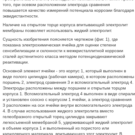
того, при осевом расположении электрода сравнения
повышается качество измерений потенциала коррозии благодаря
эквидистантности.
Наличие на открытом торце корпуса впитывающей электролит
мембраны позволяет использовать жидкий электролит.
Сущность изобретения поясняется чертежом (фиг. 1), где
показана электрохимическая ячейка для оценки степени
сенсибилизации и склонности к межкристаллитной коррозии
сталей аустенитного класса методом потенциодинамической
реактивации.
Основной элемент ячейки - это корпус 1, который выполнен в
виде полого цилиндра (рабочая камера), в котором расположены
поршень 2, электрод сравнения 3 и вспомогательный электрод 4.
Электроды расположены между поршнем и открытым торцом
корпуса 1. Вспомогательный электрод 4 выполнен в виде спирали
и установлен соосно с корпусом 1 ячейки, а электрод сравнения
3 расположен на оси ячейки внутри вспомогательного электрода
4. В случае использования жидкого электролита вместо
гелеобразного открытый торец цилиндра закрывают
легкосъемной мемебраной 5, удерживающей жидкий электролит
в объеме корпуса 1 и выполненный из пористого или
капиллярного материала, впитывающего этот электролит. В