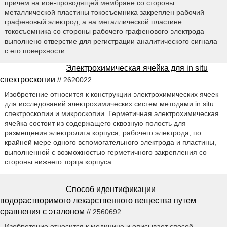
причем на ион-проводящей мембране со стороны
металлической пластины токосъемника закреплен рабочий
графеновый электрод, а на металлической пластине
токосъемника со стороны рабочего графенового электрода
выполнено отверстие для регистрации аналитического сигнала
с его поверхности.
Электрохимическая ячейка для in situ
спектроскопии
// 2620022
Изобретение относится к конструкции электрохимических ячеек
для исследований электрохимических систем методами in situ
спектроскопии и микроскопии. Герметичная электрохимическая
ячейка состоит из содержащего сквозную полость для
размещения электролита корпуса, рабочего электрода, по
крайней мере одного вспомогательного электрода и пластины,
выполненной с возможностью герметичного закрепления со
стороны нижнего торца корпуса.
Способ идентификации
водорастворимого лекарственного вещества путем
сравнения с эталоном
// 2560692
Изобретение относится к медицине и описывает способ