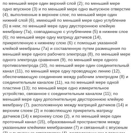
по меньшей мере один верхний слой (2); по меньшей мере
одно впускное (3) и по меньшей мере одно выпускное отверстие
(4), выполненные в верхнем слое; по меньшей мере один
нижний слой (6), имеющий по меньшей мере одно углубление
(5) в нем; по меньшей мере одну двустороннюю клейкую
мембрану (7а), совпадающую с углублением (5) в нижнем слое
(6); по меньшей мере одну матрицу датчиков (14),
прикрепленную к нижнему слою (6) с помощью указанной
клейкой мембраны (7а) и составленную путем размещения по
меньшей мере одного рабочего электрода (8), по меньшей мере
одного электрода сравнения (9), по меньшей мере одного
противоэлектрода (10), по меньшей мере один соединительный
канал (11), по меньшей мере одну проводящую линию (12),
обеспечивающую соединение между рабочим электродом (8) и
соединительным каналом (11), на по меньшей мере одной
пластине (13); по меньшей мере одно измерительное
устройство, связанное с соединительным каналом (11); по
меньшей мере одну дополнительную двустороннюю клейкую
мембрану (7), расположенную между матрицей датчиков (14) и
верхним слоем (2) и позволяющую прикрепить матрицу
датчиков (14) к верхнему слою (2), и по меньшей мере один
проточный канал (15), образованный пространством между
указанными клейкими мембранами (7) и связанный с впускным
(3) и выпускным отверстиями (4), расположенными в верхнем