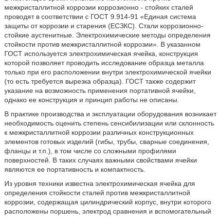
межкристаллитной коррозии коррозионно - стойких сталей
проводят в соответствии с ГОСТ 9.914-91 «Единая система
защиты от коррозии и старения (ЕСЗКС). Стали коррозионно-
стойкие аустенитные. Электрохимические методы определения
стойкости против межкристаллитной коррозии». В указанном
ГОСТ используется электрохимическая ячейка, конструкция
которой позволяет проводить исследование образца металла
только при его расположении внутри электрохимической ячейки
(то есть требуется вырезка образца). ГОСТ также содержит
указание на возможность применения портативной ячейки,
однако ее конструкция и принцип работы не описаны.
В практике производства и эксплуатации оборудования возникает
необходимость оценить степень сенсибилизации или склонность
к межкристаллитной коррозии различных конструкционных
элементов готовых изделий (гибы, трубы, сварные соединения,
фланцы и т.п.), в том числе со сложными профилями
поверхностей. В таких случаях важными свойствами ячейки
являются ее портативность и компактность.
Из уровня техники известна электрохимическая ячейка для
определения стойкости сталей против межкристаллитной
коррозии, содержащая цилиндрический корпус, внутри которого
расположены поршень, электрод сравнения и вспомогательный