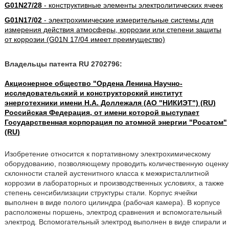
G01N27/28
- конструктивные элементы электролитических ячеек
G01N17/02
- электрохимические измерительные системы для
измерения действия атмосферы, коррозии или степени защиты
от коррозии (G01N 17/04 имеет преимущество)
Владельцы патента RU 2702796:
Акционерное общество "Ордена Ленина Научно-
исследовательский и конструкторский институт
энерготехники имени Н.А. Доллежаля (АО "НИКИЭТ") (RU)
Российская Федерация, от имени которой выступает
Государственная корпорация по атомной энергии "Росатом"
(RU)
Изобретение относится к портативному электрохимическому
оборудованию, позволяющему проводить количественную оценку
склонности сталей аустенитного класса к межкристаллитной
коррозии в лабораторных и производственных условиях, а также
степень сенсибилизации структуры стали. Корпус ячейки
выполнен в виде полого цилиндра (рабочая камера). В корпусе
расположены поршень, электрод сравнения и вспомогательный
электрод. Вспомогательный электрод выполнен в виде спирали и