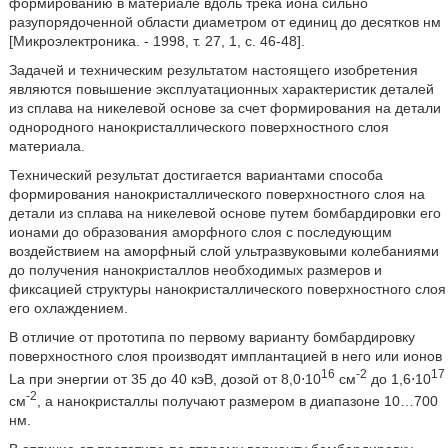
формированию в материале вдоль трека иона сильно
разупорядоченной области диаметром от единиц до десятков нм
[Микроэлектроника. - 1998, т. 27, 1, с. 46-48].
Задачей и техническим результатом настоящего изобретения
являются повышение эксплуатационных характеристик деталей
из сплава на никелевой основе за счет формирования на детали
однородного нанокристаллического поверхностного слоя
материала.
Технический результат достигается вариантами способа
формирования нанокристаллического поверхностного слоя на
детали из сплава на никелевой основе путем бомбардировки его
ионами до образования аморфного слоя с последующим
воздействием на аморфный слой ультразвуковыми колебаниями
до получения нанокристаллов необходимых размеров и
фиксацией структуры нанокристаллического поверхностного слоя
его охлаждением.
В отличие от прототипа по первому варианту бомбардировку
поверхностного слоя производят имплантацией в него или ионов
16
-2
17
La при энергии от 35 до 40 кэВ, дозой от 8,0⋅10
см
до 1,6⋅10
-2
см
, а нанокристаллы получают размером в диапазоне 10…700
нм.