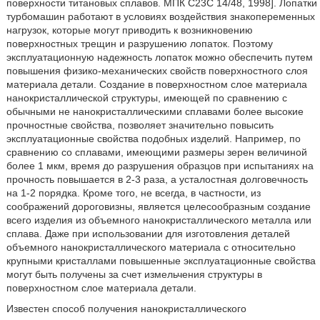
поверхности титановых сплавов. МПК С23С 14/48, 1998]. Лопатки
турбомашин работают в условиях воздействия знакопеременных
нагрузок, которые могут приводить к возникновению
поверхностных трещин и разрушению лопаток. Поэтому
эксплуатационную надежность лопаток можно обеспечить путем
повышения физико-механических свойств поверхностного слоя
материала детали. Создание в поверхностном слое материала
нанокристаллической структуры, имеющей по сравнению с
обычными не нанокристаллическими сплавами более высокие
прочностные свойства, позволяет значительно повысить
эксплуатационные свойства подобных изделий. Например, по
сравнению со сплавами, имеющими размеры зерен величиной
более 1 мкм, время до разрушения образцов при испытаниях на
прочность повышается в 2-3 раза, а усталостная долговечность
на 1-2 порядка. Кроме того, не всегда, в частности, из
соображений дороговизны, является целесообразным создание
всего изделия из объемного нанокристаллического металла или
сплава. Даже при использовании для изготовления деталей
объемного нанокристаллического материала с относительно
крупными кристаллами повышенные эксплуатационные свойства
могут быть получены за счет измельчения структуры в
поверхностном слое материала детали.
Известен способ получения нанокристаллического