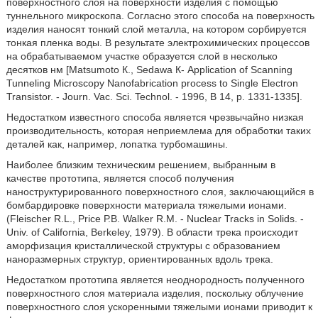
поверхностного слоя на поверхности изделия с помощью
туннельного микроскопа. Согласно этого способа на поверхность
изделия наносят тонкий слой металла, на котором сорбируется
тонкая пленка воды. В результате электрохимических процессов
на обрабатываемом участке образуется слой в несколько
десятков нм [Matsumoto К., Sedawa К- Application of Scanning
Tunneling Microscopy Nanofabrication process to Single Electron
Transistor. - Journ. Vac. Sci. Technol. - 1996, В 14, p. 1331-1335].
Недостатком известного способа является чрезвычайно низкая
производительность, которая неприемлема для обработки таких
деталей как, например, лопатка турбомашины.
Наиболее близким техническим решением, выбранным в
качестве прототипа, является способ получения
наноструктурированного поверхностного слоя, заключающийся в
бомбардировке поверхности материала тяжелыми ионами.
(Fleischer R.L., Price Р.В. Walker R.M. - Nuclear Tracks in Solids. -
Univ. of California, Berkeley, 1979). В области трека происходит
аморфизация кристаллической структуры с образованием
наноразмерных структур, ориентированных вдоль трека.
Недостатком прототипа является неоднородность полученного
поверхностного слоя материала изделия, поскольку облучение
поверхностного слоя ускоренными тяжелыми ионами приводит к