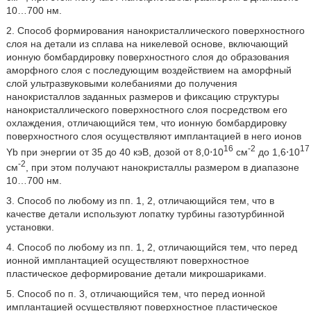
10…700 нм.
2. Способ формирования нанокристаллического поверхностного
слоя на детали из сплава на никелевой основе, включающий
ионную бомбардировку поверхностного слоя до образования
аморфного слоя с последующим воздействием на аморфный
слой ультразвуковыми колебаниями до получения
нанокристаллов заданных размеров и фиксацию структуры
нанокристаллического поверхностного слоя посредством его
охлаждения, отличающийся тем, что ионную бомбардировку
поверхностного слоя осуществляют имплантацией в него ионов
16
-2
17
Yb при энергии от 35 до 40 кэВ, дозой от 8,0⋅10
см
до 1,6⋅10
-2
см
, при этом получают нанокристаллы размером в диапазоне
10…700 нм.
3. Способ по любому из пп. 1, 2, отличающийся тем, что в
качестве детали используют лопатку турбины газотурбинной
установки.
4. Способ по любому из пп. 1, 2, отличающийся тем, что перед
ионной имплантацией осуществляют поверхностное
пластическое деформирование детали микрошариками.
5. Способ по п. 3, отличающийся тем, что перед ионной
имплантацией осуществляют поверхностное пластическое