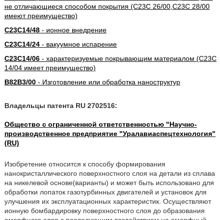
не отличающиеся способом покрытия (C23C 26/00,C23C 28/00
имеют преимущество)
C23C14/48
- ионное внедрение
C23C14/24
- вакуумное испарение
C23C14/06
- характеризуемые покрывающим материалом (C23C
14/04 имеет преимущество)
B82B3/00
- Изготовление или обработка наноструктур
Владельцы патента RU 2702516:
Общество с ограниченной ответственностью "Научно-
производственное предприятие "Уралавиаспецтехнология"
(RU)
Изобретение относится к способу формирования
нанокристаллического поверхностного слоя на детали из сплава
на никелевой основе(варианты) и может быть использовано для
обработки лопаток газотурбинных двигателей и установок для
улучшения их эксплуатационных характеристик. Осуществляют
ионную бомбардировку поверхностного слоя до образования