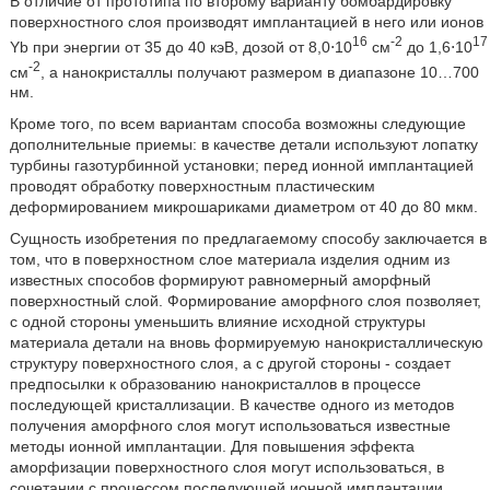
В отличие от прототипа по второму варианту бомбардировку
поверхностного слоя производят имплантацией в него или ионов
16
-2
17
Yb при энергии от 35 до 40 кэВ, дозой от 8,0⋅10
см
до 1,6⋅10
-2
см
, а нанокристаллы получают размером в диапазоне 10…700
нм.
Кроме того, по всем вариантам способа возможны следующие
дополнительные приемы: в качестве детали используют лопатку
турбины газотурбинной установки; перед ионной имплантацией
проводят обработку поверхностным пластическим
деформированием микрошариками диаметром от 40 до 80 мкм.
Сущность изобретения по предлагаемому способу заключается в
том, что в поверхностном слое материала изделия одним из
известных способов формируют равномерный аморфный
поверхностный слой. Формирование аморфного слоя позволяет,
с одной стороны уменьшить влияние исходной структуры
материала детали на вновь формируемую нанокристаллическую
структуру поверхностного слоя, а с другой стороны - создает
предпосылки к образованию нанокристаллов в процессе
последующей кристаллизации. В качестве одного из методов
получения аморфного слоя могут использоваться известные
методы ионной имплантации. Для повышения эффекта
аморфизации поверхностного слоя могут использоваться, в
сочетании с процессом последующей ионной имплантации