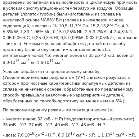
проведены испытания на выносливость и циклическую прочность
в условиях эксплуатационных температур на воздухе. Образцы
деталей (лопаток турбин) были изготовлены из сплава на
никелевой основе ЧС88У ВИ (сплава на никелевой основе,
содержащий, в весовых %: 10,5-11,7% Со; 15,2-15,8% Cr; 4,9-
5,3% W; 1,83-1,96% Mo; 0,15-0,25% Nb; 2,5-3,2% Al; 4,2-4,8% Ti;
0,05-0,06% С; 0,25-0,3% Hf; 0,8-0,09%B; 0,03-0,05% Zr, остальное
- никель). Режимы и условия обработки деталей по способу-
прототипу были следующие: имплантация ионов La;
имплантация ионов Yb; энергия ионов от 35 до 40 кэВ, дозой от
16
-2
17
-2
8,0⋅10
см
до 1,6⋅10
см
.
Условия обработки по предлагаемому способу.
(Удовлетворительным результатом (У.Р.) считался результат, в
котором прочностные характеристики испытуемых деталей из
сплава на никелевой основе, обработанные по предлагаемому
способу превышали аналогичные характеристики деталей,
обработанных по способу-прототипу не менее чем на 5%.)
По первому варианту режимы имплантации ионов La:
- энергия ионов: 33 кэВ - Н.Р.(Неудовлетворительный результат),
35 кэВ - У.Р., 37 кэВ - У.Р., 40 кэВ - У.Р., 43 кэВ - Н.Р.
16
-2
16
-2
17
-2
- доза: 7,6⋅10
см
- Н.Р., 8,0⋅10
см
- У.Р., 1,1⋅10
см
- У.Р.,