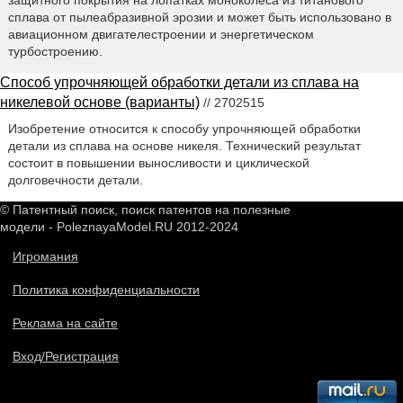
защитного покрытия на лопатках моноколеса из титанового
сплава от пылеабразивной эрозии и может быть использовано в
авиационном двигателестроении и энергетическом
турбостроению.
Способ упрочняющей обработки детали из сплава на
никелевой основе (варианты)
// 2702515
Изобретение относится к способу упрочняющей обработки
детали из сплава на основе никеля. Технический результат
состоит в повышении выносливости и циклической
долговечности детали.
© Патентный поиск, поиск патентов на полезные
модели - PoleznayaModel.RU 2012-2024
Игромания
Политика конфиденциальности
Реклама на сайте
Вход/Регистрация