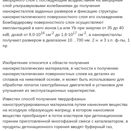
аморфного слоя с последующим воздействием на аморфный
слой ультразвуковыми колебаниями до получения
нанокристаллов заданных размеров и фиксацию структуры
нанокристаллического поверхностного слоя его охлаждением.
Бомбардировку поверхностного слоя осуществляют
имплантацией в него ионов La или Yb при энергии от 35 до 40
16
-2
17
-2
кэВ, дозой от 8,0⋅10
см
до 1,6⋅10
см
, а нанокристаллы
получают размером в диапазоне 10…700 нм. 2 н. и 3 з.п. ф-лы, 1
пр.
Изобретение относится к области получения
нанокристаллических материалов, в частности к получению
нанокристаллических поверхностных слоев на деталях из
сплавов на никелевой основе, и может быть использовано для
обработки лопаток газотурбинных двигателей и установок для
улучшения их эксплуатационных характеристик.
Известен способ получения твердофазных
наноструктурированных материалов путем нанесения вещества
на исходную образующую матрицу, в котором наносимое
вещество преобразуют в поток кластеров при детонационном
горении приготовленной многофазной смеси с катализатором, в
продукты детонационного горения вводят буферный газ,