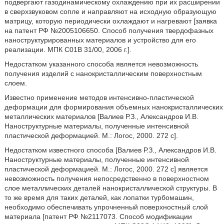
подвергают газодинамическому охлаждению при их расширении
в сверхзвуковом сопле и направляют на исходную образующую
матрицу, которую периодически охлаждают и нагревают [заявка
на патент РФ №2005106650. Способ получения твердофазных
наноструктурированных материалов и устройство для его
реализации. МПК С01В 31/00, 2006 г.].
Недостатком указанного способа является невозможность
получения изделий с нанокристаллическим поверхностным
слоем.
Известно применение методов интенсивно-пластической
деформации для формирования объемных нанокристаллических
металлических материалов [Валиев Р.З., Александров И.В.
Наноструктурные материалы, полученные интенсивной
пластической деформацией. М.: Логос, 2000. 272 с].
Недостатком известного способа [Валиев Р.З., Александров И.В.
Наноструктурные материалы, полученные интенсивной
пластической деформацией. М.: Логос, 2000. 272 с] является
невозможность получения непосредственно в поверхностном
слое металлических деталей нанокристаллической структуры. В
то же время для таких деталей, как лопатки турбомашин,
необходимо обеспечивать упрочненный поверхностный слой
материала [патент РФ №2117073. Способ модификации