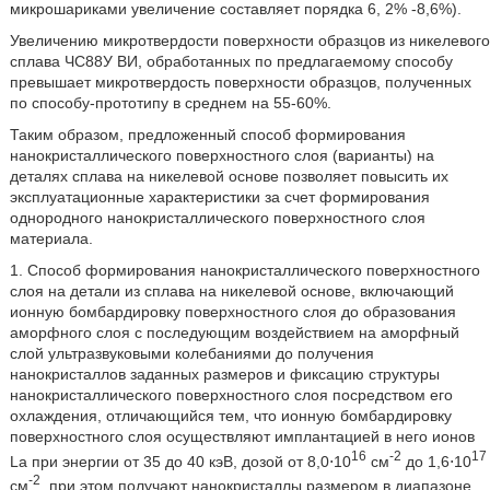
микрошариками увеличение составляет порядка 6, 2% -8,6%).
Увеличению микротвердости поверхности образцов из никелевого
сплава ЧС88У ВИ, обработанных по предлагаемому способу
превышает микротвердость поверхности образцов, полученных
по способу-прототипу в среднем на 55-60%.
Таким образом, предложенный способ формирования
нанокристаллического поверхностного слоя (варианты) на
деталях сплава на никелевой основе позволяет повысить их
эксплуатационные характеристики за счет формирования
однородного нанокристаллического поверхностного слоя
материала.
1. Способ формирования нанокристаллического поверхностного
слоя на детали из сплава на никелевой основе, включающий
ионную бомбардировку поверхностного слоя до образования
аморфного слоя с последующим воздействием на аморфный
слой ультразвуковыми колебаниями до получения
нанокристаллов заданных размеров и фиксацию структуры
нанокристаллического поверхностного слоя посредством его
охлаждения, отличающийся тем, что ионную бомбардировку
поверхностного слоя осуществляют имплантацией в него ионов
16
-2
17
La при энергии от 35 до 40 кэВ, дозой от 8,0⋅10
см
до 1,6⋅10
-2
см
, при этом получают нанокристаллы размером в диапазоне