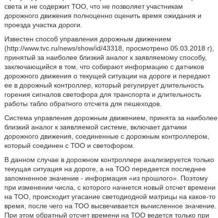
света и не содержит ТОО, что не позволяет участникам
дорожного движения полноценно оценить время ожидания и
проезда участка дороги.
Известен способ управления дорожным движением
(http://www.tvc.ru/news/show/id/43318, просмотрено 05.03.2018 г),
принятый за наиболее близкий аналог к заявляемому способу,
заключающийся в том, что собирают информацию с датчиков
дорожного движения о текущей ситуации на дороге и передают
ее в дорожный контроллер, который регулирует длительность
горения сигналов светофора для транспорта и длительность
работы табло обратного отсчета для пешеходов.
Система управления дорожным движением, принята за наиболее
близкий аналог к заявляемой системе, включает датчики
дорожного движения, соединенные с дорожным контроллером,
который соединен с ТОО и светофором.
В данном случае в дорожном контроллере анализируется только
текущая ситуация на дороге, а на ТОО передается последнее
запомненное значение - информация «из прошлого». Поэтому
при изменении числа, с которого начнется новый отсчет времени
на ТОО, происходит угасание светодиодной матрицы на какое-то
время, после чего на ТОО высвечивается вычисленное значение.
При этом обратный отсчет времени на ТОО ведется только при