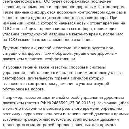
света светофора на ТОО будет отображаться последнее
значение, запомненное и переданное дорожным контроллером.
Такие данные фиксируются дорожным контроллером один раз в
конце горения одного цикла зеленого света светофора. При
изменении числа, с которого начнется новый отсчет времени на
ТОО и новый цикл горения сигнала светофора, происходит
угасание светодиодной матрицы на какое-то время, после чего
на ТОО высвечивается запомненное значение.
Другими словами, способ и система не адаптируются под
ситуацию на дороге. Таким образом, управление дорожным
движением является неэффективным.
Из уровня техники также известны способы и системы
управления, работающие с использованием интеллектуальных
светофоров, длительность горения сигналов которых
вычисляется контроллером движения с учетом текущей
обстановки на дороге.
Например, известен адаптивный способ управления дорожным
движением (патент РФ №2486599, 27.06.2013 г.), заключающийся
в том, что постоянно в режиме реального времени определяют
величину неуравновешенности интенсивностей движения прямых
встречных транспортных потоков по всем полосам движения
транспортных магистралей, предназначенных для прямого