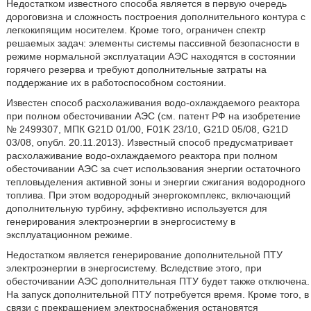
Недостатком известного способа является в первую очередь
дороговизна и сложность построения дополнительного контура с
легкокипящим носителем. Кроме того, ограничен спектр
решаемых задач: элементы системы пассивной безопасности в
режиме нормальной эксплуатации АЭС находятся в состоянии
горячего резерва и требуют дополнительные затраты на
поддержание их в работоспособном состоянии.
Известен способ расхолаживания водо-охлаждаемого реактора
при полном обесточивании АЭС (см. патент РФ на изобретение
№ 2499307, МПК G21D 01/00, F01K 23/10, G21D 05/08, G21D
03/08, опубл. 20.11.2013). Известный способ предусматривает
расхолаживание водо-охлаждаемого реактора при полном
обесточивании АЭС за счет использования энергии остаточного
тепловыделения активной зоны и энергии сжигания водородного
топлива. При этом водородный энергокомплекс, включающий
дополнительную турбину, эффективно используется для
генерирования электроэнергии в энергосистему в
эксплуатационном режиме.
Недостатком является генерирование дополнительной ПТУ
электроэнергии в энергосистему. Вследствие этого, при
обесточивании АЭС дополнительная ПТУ будет также отключена.
На запуск дополнительной ПТУ потребуется время. Кроме того, в
связи с прекращением электроснабжения остановятся