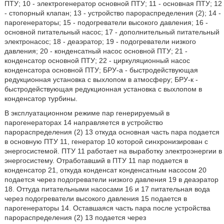
ПТУ; 10 - электрогенератор основной ПТУ; 11 - основная ПТУ; 12
- стопорный клапан; 13 - устройство парораспределения (2); 14 -
парогенераторы; 15 - подогреватели высокого давления; 16 -
основной питательный насос; 17 - дополнительный питательный
электронасос; 18 - деаэратор; 19 - подогреватели низкого
давления; 20 - конденсатный насос основной ПТУ; 21 -
конденсатор основной ПТУ; 22 - циркуляционный насос
конденсатора основной ПТУ; БРУ-а - быстродействующая
редукционная установка с выхлопом в атмосферу; БРУ-к -
быстродействующая редукционная установка с выхлопом в
конденсатор турбины.
В эксплуатационном режиме пар генерируемый в
парогенераторах 14 направляется в устройство
парораспределения (2) 13 откуда основная часть пара подается
в основную ПТУ 11, генератор 10 которой синхронизирован с
энергосистемой. ПТУ 11 работает на выработку электроэнергии в
энергосистему. Отработавший в ПТУ 11 пар подается в
конденсатор 21, откуда конденсат конденсатным насосом 20
подается через подогреватели низкого давления 19 в деаэратор
18. Оттуда питательными насосами 16 и 17 питательная вода
через подогреватели высокого давления 15 подается в
парогенераторы 14. Оставшаяся часть пара после устройства
парораспределения (2) 13 подается через