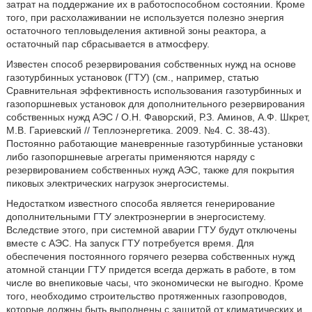
затрат на поддержание их в работоспособном состоянии. Кроме
того, при расхолаживании не используется полезно энергия
остаточного тепловыделения активной зоны реактора, а
остаточный пар сбрасывается в атмосферу.
Известен способ резервирования собственных нужд на основе
газотурбинных установок (ГТУ) (см., например, статью
Сравнительная эффективность использования газотурбинных и
газопоршневых установок для дополнительного резервирования
собственных нужд АЭС / О.Н. Фаворский, Р.З. Аминов, А.Ф. Шкрет,
М.В. Гариевский // Теплоэнергетика. 2009. №4. С. 38-43).
Постоянно работающие маневренные газотурбинные установки
либо газопоршневые агрегаты применяются наряду с
резервированием собственных нужд АЭС, также для покрытия
пиковых электрических нагрузок энергосистемы.
Недостатком известного способа является генерирование
дополнительными ГТУ электроэнергии в энергосистему.
Вследствие этого, при системной аварии ГТУ будут отключены
вместе с АЭС. На запуск ГТУ потребуется время. Для
обеспечения постоянного горячего резерва собственных нужд
атомной станции ГТУ придется всегда держать в работе, в том
числе во внепиковые часы, что экономически не выгодно. Кроме
того, необходимо строительство протяженных газопроводов,
которые должны быть выполнены с защитой от климатических и