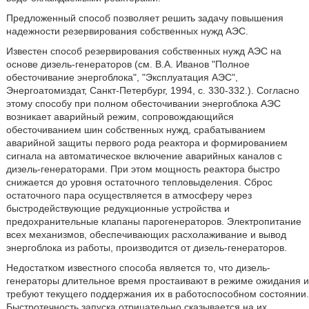
Предложенный способ позволяет решить задачу повышения
надежности резервирования собственных нужд АЭС.
Известен способ резервирования собственных нужд АЭС на
основе дизель-генераторов (см. В.А. Иванов "Полное
обесточивание энергоблока", "Эксплуатация АЭС",
Энергоатомиздат, Санкт-Петербург, 1994, с. 330-332.). Согласно
этому способу при полном обесточивании энергоблока АЭС
возникает аварийный режим, сопровождающийся
обесточиванием шин собственных нужд, срабатыванием
аварийной защиты первого рода реактора и формированием
сигнала на автоматическое включение аварийных каналов с
дизель-генераторами. При этом мощность реактора быстро
снижается до уровня остаточного тепловыделения. Сброс
остаточного пара осуществляется в атмосферу через
быстродействующие редукционные устройства и
предохранительные клапаны парогенераторов. Электропитание
всех механизмов, обеспечивающих расхолаживание и вывод
энергоблока из работы, производится от дизель-генераторов.
Недостатком известного способа является то, что дизель-
генераторы длительное время простаивают в режиме ожидания и
требуют текущего поддержания их в работоспособном состоянии.
Быстротечность запуска отрицательно сказывается на их