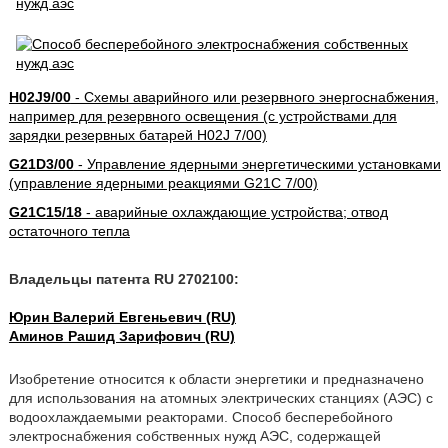
H02J9/00
- Схемы аварийного или резервного энергоснабжения,
например для резервного освещения (с устройствами для
зарядки резервных батарей H02J 7/00)
G21D3/00
- Управление ядерными энергетическими установками
(управление ядерными реакциями G21C 7/00)
G21C15/18
- аварийные охлаждающие устройства; отвод
остаточного тепла
Владельцы патента RU 2702100:
Юрин Валерий Евгеньевич (RU)
Аминов Рашид Зарифович (RU)
Изобретение относится к области энергетики и предназначено
для использования на атомных электрических станциях (АЭС) с
водоохлаждаемыми реакторами. Способ бесперебойного
электроснабжения собственных нужд АЭС, содержащей