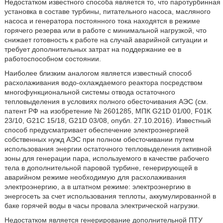
Недостатком известного способа является то, что паротурбинная
установка в составе турбины, питательного насоса, масляного
насоса и генератора постоянного тока находятся в режиме
горячего резерва или в работе с минимальной нагрузкой, что
снижает готовность к работе на случай аварийной ситуации и
требует дополнительных затрат на поддержание ее в
работоспособном состоянии.
Наиболее близким аналогом является известный способ
расхолаживания водо-охлаждаемого реактора посредством
многофункциональной системы отвода остаточного
тепловыделения в условиях полного обесточивания АЭС (см.
патент РФ на изобретение № 2601285, МПК G21D 01/00, F01K
23/10, G21C 15/18, G21D 03/08, опубл. 27.10.2016). Известный
способ предусматривает обеспечение электроэнергией
собственных нужд АЭС при полном обесточивании путем
использования энергии остаточного тепловыделения активной
зоны для генерации пара, используемого в качестве рабочего
тела в дополнительной паровой турбине, генерирующей в
аварийном режиме необходимую для расхолаживания
электроэнергию, а в штатном режиме: электроэнергию в
энергосеть за счет использования теплоты, аккумулированной в
баке горячей воды в часы провала электрической нагрузки.
Недостатком является генерирование дополнительной ПТУ