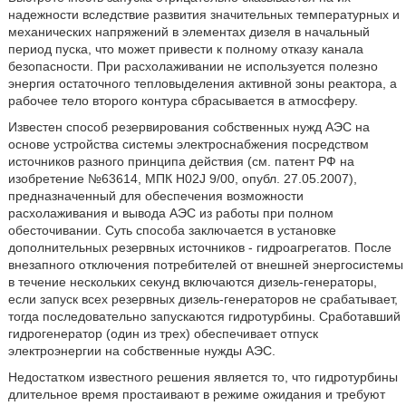
надежности вследствие развития значительных температурных и
механических напряжений в элементах дизеля в начальный
период пуска, что может привести к полному отказу канала
безопасности. При расхолаживании не используется полезно
энергия остаточного тепловыделения активной зоны реактора, а
рабочее тело второго контура сбрасывается в атмосферу.
Известен способ резервирования собственных нужд АЭС на
основе устройства системы электроснабжения посредством
источников разного принципа действия (см. патент РФ на
изобретение №63614, МПК H02J 9/00, опубл. 27.05.2007),
предназначенный для обеспечения возможности
расхолаживания и вывода АЭС из работы при полном
обесточивании. Суть способа заключается в установке
дополнительных резервных источников - гидроагрегатов. После
внезапного отключения потребителей от внешней энергосистемы
в течение нескольких секунд включаются дизель-генераторы,
если запуск всех резервных дизель-генераторов не срабатывает,
тогда последовательно запускаются гидротурбины. Сработавший
гидрогенератор (один из трех) обеспечивает отпуск
электроэнергии на собственные нужды АЭС.
Недостатком известного решения является то, что гидротурбины
длительное время простаивают в режиме ожидания и требуют