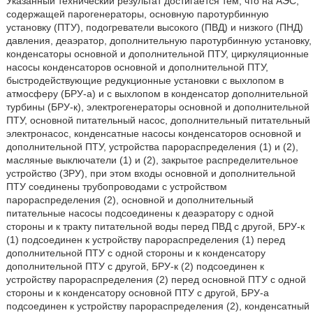
Указанный технический результат достигается тем, что на АЭС,
содержащей парогенераторы, основную паротурбинную
установку (ПТУ), подогреватели высокого (ПВД) и низкого (ПНД)
давления, деаэратор, дополнительную паротурбинную установку,
конденсаторы основной и дополнительной ПТУ, циркуляционные
насосы конденсаторов основной и дополнительной ПТУ,
быстродействующие редукционные установки с выхлопом в
атмосферу (БРУ-а) и с выхлопом в конденсатор дополнительной
турбины (БРУ-к), электрогенераторы основной и дополнительной
ПТУ, основной питательный насос, дополнительный питательный
электронасос, конденсатные насосы конденсаторов основной и
дополнительной ПТУ, устройства парораспределения (1) и (2),
масляные выключатели (1) и (2), закрытое распределительное
устройство (ЗРУ), при этом входы основной и дополнительной
ПТУ соединены трубопроводами с устройством
парораспределения (2), основной и дополнительный
питательные насосы подсоединены к деаэратору с одной
стороны и к тракту питательной воды перед ПВД с другой, БРУ-к
(1) подсоединен к устройству парораспределения (1) перед
дополнительной ПТУ с одной стороны и к конденсатору
дополнительной ПТУ с другой, БРУ-к (2) подсоединен к
устройству парораспределения (2) перед основной ПТУ с одной
стороны и к конденсатору основной ПТУ с другой, БРУ-а
подсоединен к устройству парораспределения (2), конденсатный