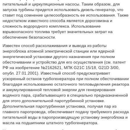
питательный и циркуляционные насосы. Таким образом, для
запуска турбины придется использовать дизель-генератор, что
ставит под сомнение целесообразность ее использования. Также
недостатком известного способа является дороговизна и
сложность водородного комплекса. Использование
взрывоопасного топлива требует значительных затрат на
обеспечение безопасности.
Известен способ расхолаживания и вывода из работы
энергоблока атомной электрической станции или ядерной
энергетической установки другого назначения при полном
обесточивании и устройство для его осуществления (см. патент
РФ на изобретение №2162621, МПК G21C 15/18, G21D 3/00,
опубл. 27.01.2001). Известный способ предусматривает
ускоренный останов турбогенератора при полном обесточивании
благодаря использованию остаточного тепловыделения реактора
и аккумулированной тепловой энергии для генерирования
водяного пара, срабатывающего в специально предназначенной
для этого дополнительной паротурбинной установке.
Дополнительная паротурбинная установка, получая пар из
главного паропровода, обеспечивает подачу требуемого расхода
питательной воды в паропроизводящую установку энергоблока и
масла на подшипники штатного турбогенератора.