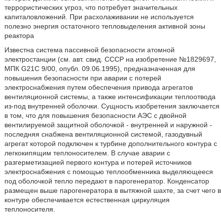
террористических угроз, что потребует значительных
капиталовложений. При расхолаживании не используется
полезно энергия остаточного тепловыделения активной зоны
реактора
Известна система пассивной безопасности атомной
электростанции (см. авт. свид. СССР на изобретение №1829697,
МПК G21C 9/00, опубл. 09.06.1995), предназначенная для
повышения безопасности при аварии с потерей
электроснабжения путем обеспечения привода агрегатов
вентиляционной системы, а также интенсификации теплоотвода
из-под внутренней оболочки. Сущность изобретения заключается
в том, что для повышения безопасности АЭС с двойной
вентилируемой защитной оболочкой - внутренней и наружной -
последняя снабжена вентиляционной системой, газодувный
агрегат которой подключен к турбине дополнительного контура с
легкокипящим теплоносителем. В случае аварии с
разгерметизацией первого контура и потерей источников
электроснабжения с помощью теплообменника выделяющееся
под оболочкой тепло передают в парогенератор. Конденсатор
размещен выше парогенератора в вытяжной шахте, за счет чего в
контуре обеспечивается естественная циркуляция
теплоносителя.