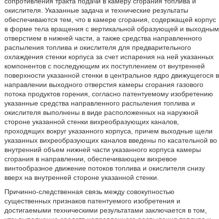
сопротивления тракта подачи в камеру сгорания топлива и
окислителя. Указанные задача и технические результаты
обеспечиваются тем, что в камере сгорания, содержащей корпус
в форме тела вращения с вертикальной образующей и выходным
отверстием в нижней части, а также средства направленного
распыления топлива и окислителя для предварительного
охлаждения стенки корпуса за счет испарения на ней указанных
компонентов с последующим их поступлением от внутренней
поверхности указанной стенки в центральное ядро движущегося в
направлении выходного отверстия камеры сгорания газового
потока продуктов горения, согласно патентуемому изобретению
указанные средства направленного распыления топлива и
окислителя выполнены в виде расположенных на наружной
стороне указанной стенки вихреобразующих каналов,
проходящих вокруг указанного корпуса, причем выходные щели
указанных вихреобразующих каналов введены по касательной во
внутренний объем нижней части указанного корпуса камеры
сгорания в направлении, обеспечивающем вихревое
винтообразное движение потоков топлива и окислителя снизу
вверх на внутренней стороне указанной стенки.
Причинно-следственная связь между совокупностью
существенных признаков патентуемого изобретения и
достигаемыми техническими результатами заключается в том,