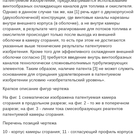
патентуемом изобретении, предусматривается использование
винтообразных охлаждающих каналов для топлива и окислителя.
Однако в данном случае так же, как [1] речь идет о двухкорпусной
(двухоболочечной) конструкции, где винтовые каналы нарезаны
внутри внешнего корпуса (в оболочке), а не внутри камеры
сгорания, в результате чего реагирование для потоков топлива и
окислителя происходит только после выхода из внешней
оболочки в камеру сгорания, то есть при этом не достигаются
указанные выше технические результаты патентуемого
изобретения. Кроме того для эффективного охлаждения внешней
оболочки согласно [3] требуется введение внутрь винтообразных
каналов технологически сложновыполнимых турбулизирующих
элементов. Таким образом, наличие патента [3] не может служить
основанием для отрицания удовлетворения в патентуемом
изобретении условию «изобретательский уровень».
Краткое описание фигур чертежа
На фиг. 1 схематически изображена патентуемая камера
сгорания в продольном разрезе; на фиг. 2 - то же в поперечном
разрезе; на фиг. 3 - линии тока смесеобразующих реагентов
патентуемой камеры сгорания.
Перечень позиций чертежа
10 - корпус камеры сгорания; 11 - согласующий профиль корпуса