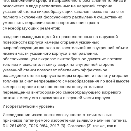
что: выполнение средств направленного распыления топлива и
окислителя в виде расположенных на наружной стороне
указанной стенки вихреобразующих каналов позволяет за счет
полного исключения форсуночного распыления существенно
уменьшить гидравлическое сопротивление тракта
смесеобразующих реагентов;
введение выходных щелей от расположенных на наружной
поверхности корпуса камеры сгорания указанных
вихреобразующих каналов по касательной во внутренний объем
нижней части указанного корпуса в направлении,
обеспечивающем вихревое винтообразное движение потоков
топлива и окислителя снизу вверх на внутренней стороне
указанной стенки позволяет обеспечить эффективное
охлаждение стенки корпуса камеры сгорания и полноту сгорания
топлива за счет непрерывного смесеобразования по всей высоте
камеры сгорания при постепенном поступательном
перемещении винтообразного смесеобразующего вихревого
потока к месту его поджигания в верхней части корпуса.
Изобретательский уровень
Исследование известности совокупности отличительных
признаков патентуемого изобретения выявило наличие патента
RU 2614902, F02K 9/64, 2017 [3]. Согласно [3] так же, как в