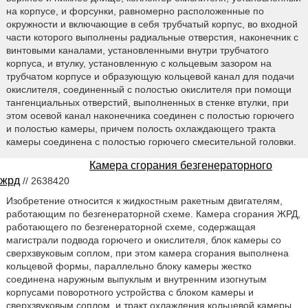
на корпусе, и форсунки, равномерно расположенные по
окружности и включающие в себя трубчатый корпус, во входной
части которого выполнены радиальные отверстия, наконечник с
винтовыми каналами, установленными внутри трубчатого
корпуса, и втулку, установленную с кольцевым зазором на
трубчатом корпусе и образующую кольцевой канал для подачи
окислителя, соединенный с полостью окислителя при помощи
тангенциальных отверстий, выполненных в стенке втулки, при
этом осевой канал наконечника соединен с полостью горючего
и полостью камеры, причем полость охлаждающего тракта
камеры соединена с полостью горючего смесительной головки.
Камера сгорания безгенераторного
жрд
// 2638420
Изобретение относится к жидкостным ракетным двигателям,
работающим по безгенераторной схеме. Камера сгорания ЖРД,
работающего по безгенераторной схеме, содержащая
магистрали подвода горючего и окислителя, блок камеры со
сверхзвуковым соплом, при этом камера сгорания выполнена
кольцевой формы, параллельно блоку камеры жестко
соединена наружным выпуклым и внутренним изогнутым
корпусами поворотного устройства с блоком камеры и
сверхзвуковым соплом, и тракт охлаждения кольцевой камеры