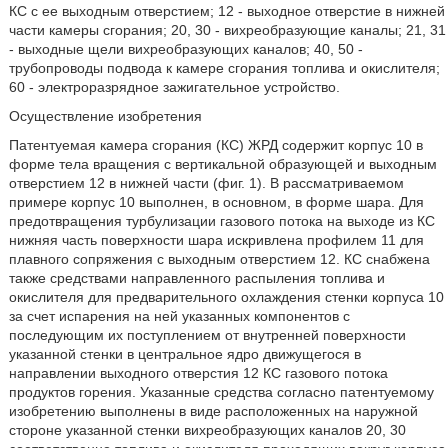
КС с ее выходным отверстием; 12 - выходное отверстие в нижней
части камеры сгорания; 20, 30 - вихреобразующие каналы; 21, 31
- выходные щели вихреобразующих каналов; 40, 50 -
трубопроводы подвода к камере сгорания топлива и окислителя;
60 - электроразрядное зажигательное устройство.
Осуществление изобретения
Патентуемая камера сгорания (КС) ЖРД содержит корпус 10 в
форме тела вращения с вертикальной образующей и выходным
отверстием 12 в нижней части (фиг. 1). В рассматриваемом
примере корпус 10 выполнен, в основном, в форме шара. Для
предотвращения турбулизации газового потока на выходе из КС
нижняя часть поверхности шара искривлена профилем 11 для
плавного сопряжения с выходным отверстием 12. КС снабжена
также средствами направленного распыления топлива и
окислителя для предварительного охлаждения стенки корпуса 10
за счет испарения на ней указанных компонентов с
последующим их поступлением от внутренней поверхности
указанной стенки в центральное ядро движущегося в
направлении выходного отверстия 12 КС газового потока
продуктов горения. Указанные средства согласно патентуемому
изобретению выполнены в виде расположенных на наружной
стороне указанной стенки вихреобразующих каналов 20, 30