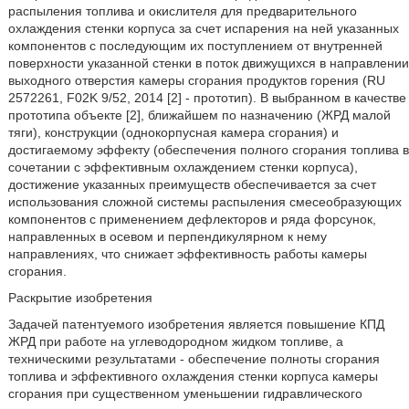
распыления топлива и окислителя для предварительного
охлаждения стенки корпуса за счет испарения на ней указанных
компонентов с последующим их поступлением от внутренней
поверхности указанной стенки в поток движущихся в направлении
выходного отверстия камеры сгорания продуктов горения (RU
2572261, F02K 9/52, 2014 [2] - прототип). В выбранном в качестве
прототипа объекте [2], ближайшем по назначению (ЖРД малой
тяги), конструкции (однокорпусная камера сгорания) и
достигаемому эффекту (обеспечения полного сгорания топлива в
сочетании с эффективным охлаждением стенки корпуса),
достижение указанных преимуществ обеспечивается за счет
использования сложной системы распыления смесеобразующих
компонентов с применением дефлекторов и ряда форсунок,
направленных в осевом и перпендикулярном к нему
направлениях, что снижает эффективность работы камеры
сгорания.
Раскрытие изобретения
Задачей патентуемого изобретения является повышение КПД
ЖРД при работе на углеводородном жидком топливе, а
техническими результатами - обеспечение полноты сгорания
топлива и эффективного охлаждения стенки корпуса камеры
сгорания при существенном уменьшении гидравлического