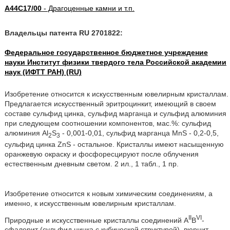
A44C17/00
- Драгоценные камни и т.п.
Владельцы патента RU 2701822:
Федеральное государственное бюджетное учреждение
науки Институт физики твердого тела Российской академии
наук (ИФТТ РАН) (RU)
Изобретение относится к искусственным ювелирным кристаллам.
Предлагается искусственный эритроцинкит, имеющий в своем
составе сульфид цинка, сульфид марганца и сульфид алюминия
при следующем соотношении компонентов, мас.%: сульфид
алюминия Al
S
- 0,001-0,01, сульфид марганца MnS - 0,2-0,5,
2
3
сульфид цинка ZnS - остальное. Кристаллы имеют насыщенную
оранжевую окраску и фосфоресцируют после облучения
естественным дневным светом. 2 ил., 1 табл., 1 пр.
Изобретение относится к новым химическим соединениям, а
именно, к искусственным ювелирным кристаллам.
II
VI
Природные и искусственные кристаллы соединений A
B
-
сфалерит (сульфид цинка с кубической структурой), вюрцит