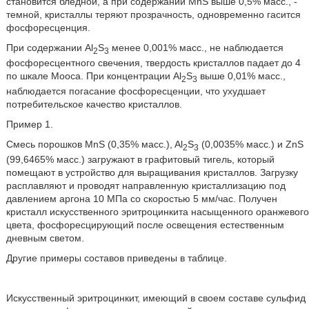
становится бледной, а при содержании MnS выше 0,5% масс., -
темной, кристаллы теряют прозрачность, одновременно гасится
фосфоресценция.
При содержании Al
S
менее 0,001% масс., не наблюдается
2
3
фосфоресцентного свечения, твердость кристаллов падает до 4
по шкале Мооса. При концентрации Al
S
выше 0,01% масс.,
2
3
наблюдается погасание фосфоресценции, что ухудшает
потребительское качество кристаллов.
Пример 1.
Смесь порошков MnS (0,35% масс.), Al
S
(0,0035% масс.) и ZnS
2
3
(99,6465% масс.) загружают в графитовый тигель, который
помещают в устройство для выращивания кристаллов. Загрузку
расплавляют и проводят направленную кристаллизацию под
давлением аргона 10 МПа со скоростью 5 мм/час. Получен
кристалл искусственного эритроцинкита насыщенного оранжевого
цвета, фосфоресцирующий после освещения естественным
дневным светом.
Другие примеры составов приведены в таблице.
Искусственный эритроцинкит, имеющий в своем составе сульфид