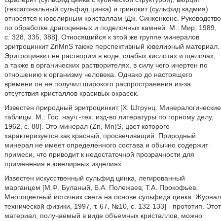
(гексагональный сульфид цинка) и гринокит (сульфид кадмия)
относятся к ювелирным кристаллам [Дж. Синкенкенс. Руководство
по обработке драгоценных и поделочных камней. М.: Мир, 1989,
с. 328, 335, 388]. Относящийся к этой же группе минералов
эритроцинкит ZnMnS также перспективный ювелирный материал.
Эритроцинкит не растворим в воде, слабых кислотах и щелочах,
а также в органических растворителях, в силу чего инертен по
отношению к организму человека. Однако до настоящего
времени он не получил широкого распространения из-за
отсутствия кристаллов красивых окрасок.
Известен природный эритроцинкит [X. Штрунц. Минералогические
таблицы. М.: Гос. науч.-тех. изд-во литературы по горному делу,
1962, с. 88]. Это минерал (Zn, Mn)S, цвет которого
характеризуется как красный, просвечиващий. Природный
минерал не имеет определенного состава и обычно содержит
примеси, что приводит к недостаточной прозрачности для
применения в ювелирных изделиях.
Известен искусственный сульфид цинка, легированный
марганцем [М.Ф. Буланый, Б.А. Полежаев, Т.А. Прокофьев.
Многоцветный источник света на основе сульфида цинка. Журнал
технической физики, 1997, т. 67, №10, с. 132-133] - прототип. Этот
материал, получаемый в виде объемных кристаллов, можно