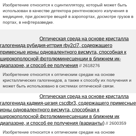
Изобретение относится к сцинтиллятору, который может быть
использован в качестве детектора рентгеновского излучения в
медицине, при досмотре вещей в аэропортах, досмотре грузов в
портах, в нефтеразведке.
Оптическая среда на основе кристалла
галогенида рубидия-иттрия rby2cl7, содержащего
примесные ионы одновалентного висмута, способная к
широкополосной фотолюминесценции в ближнем ик-
диапазоне, и способ ее получения
// 2618276
Изобретение относится к оптическим средам на основе
кристаллических галогенидов, а также к способу их получения и
может быть использовано в системах оптической связи.
Оптическая среда на основе кристалла
галогенида кадмия-цезия cscdbr3, содержащего примесные
ионы одновалентного висмута, способная к
широкополосной фотолюминесценции в ближнем ик
диапазоне, и способ ее получения (варианты)
// 2600359
Изобретение относится к оптическим средам на основе