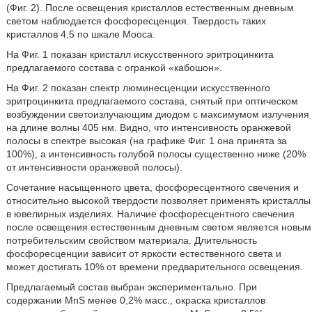
(Фиг. 2). После освещения кристаллов естественным дневным
светом наблюдается фосфоресценция. Твердость таких
кристаллов 4,5 по шкале Мооса.
На Фиг. 1 показан кристалл искусственного эритроцинкита
предлагаемого состава с огранкой «кабошон».
На Фиг. 2 показан спектр люминесценции искусственного
эритроцинкита предлагаемого состава, снятый при оптическом
возбуждении светоизлучающим диодом с максимумом излучения
на длине волны 405 нм. Видно, что интенсивность оранжевой
полосы в спектре высокая (на графике Фиг. 1 она принята за
100%), а интенсивность голубой полосы существенно ниже (20%
от интенсивности оранжевой полосы).
Сочетание насыщенного цвета, фосфоресцентного свечения и
относительно высокой твердости позволяет применять кристаллы
в ювелирных изделиях. Наличие фосфоресцентного свечения
после освещения естественным дневным светом является новым
потребительским свойством материала. Длительность
фосфоресценции зависит от яркости естественного света и
может достигать 10% от времени предварительного освещения.
Предлагаемый состав выбран экспериментально. При
содержании MnS менее 0,2% масс., окраска кристаллов