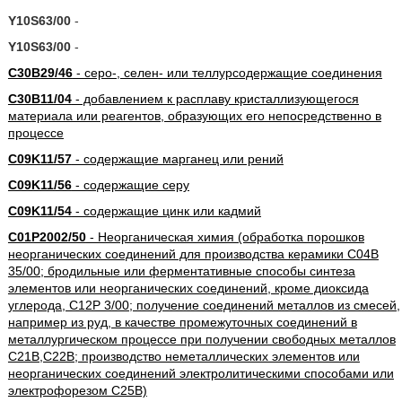
Y10S63/00
-
Y10S63/00
-
C30B29/46
- серо-, селен- или теллурсодержащие соединения
C30B11/04
- добавлением к расплаву кристаллизующегося
материала или реагентов, образующих его непосредственно в
процессе
C09K11/57
- содержащие марганец или рений
C09K11/56
- содержащие серу
C09K11/54
- содержащие цинк или кадмий
C01P2002/50
- Неорганическая химия (обработка порошков
неорганических соединений для производства керамики C04B
35/00; бродильные или ферментативные способы синтеза
элементов или неорганических соединений, кроме диоксида
углерода, C12P 3/00; получение соединений металлов из смесей,
например из руд, в качестве промежуточных соединений в
металлургическом процессе при получении свободных металлов
C21B,C22B; производство неметаллических элементов или
неорганических соединений электролитическими способами или
электрофорезом C25B)