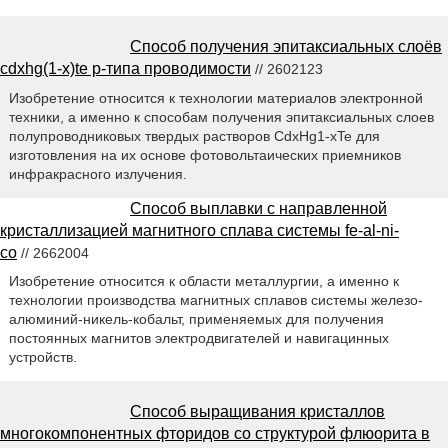
Способ получения эпитаксиальных слоёв
cdxhg(1-x)te p-типа проводимости
// 2602123
Изобретение относится к технологии материалов электронной
техники, а именно к способам получения эпитаксиальных слоев
полупроводниковых твердых растворов CdxHg1-xTe для
изготовления на их основе фотовольтаических приемников
инфракрасного излучения.
Способ выплавки с направленной
кристаллизацией магнитного сплава системы fe-al-ni-
co
// 2662004
Изобретение относится к области металлургии, а именно к
технологии производства магнитных сплавов системы железо-
алюминий-никель-кобальт, применяемых для получения
постоянных магнитов электродвигателей и навигацинных
устройств.
Способ выращивания кристаллов
многокомпонентных фторидов со структурой флюорита в