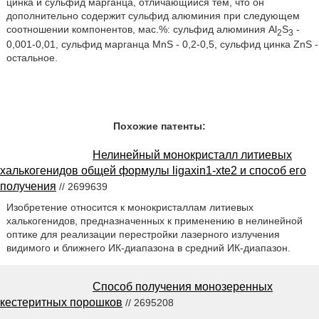
цинка и сульфид марганца, отличающийся тем, что он
дополнительно содержит сульфид алюминия при следующем
соотношении компонентов, мас.%: сульфид алюминия Al
S
-
2
3
0,001-0,01, сульфид марганца MnS - 0,2-0,5, сульфид цинка ZnS -
остальное.
Похожие патенты:
Нелинейный монокристалл литиевых
халькогенидов общей формулы ligaxin1-xte2 и способ его
получения
// 2699639
Изобретение относится к монокристаллам литиевых
халькогенидов, предназначенных к применению в нелинейной
оптике для реализации перестройки лазерного излучения
видимого и ближнего ИК-диапазона в средний ИК-диапазон.
Способ получения монозеренных
кестеритных порошков
// 2695208