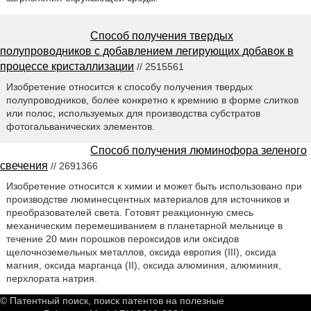
Способ получения твердых
полупроводников с добавлением легирующих добавок в
процессе кристаллизации
// 2515561
Изобретение относится к способу получения твердых
полупроводников, более конкретно к кремнию в форме слитков
или полос, используемых для производства субстратов
фотогальванических элементов.
Способ получения люминофора зеленого
свечения
// 2691366
Изобретение относится к химии и может быть использовано при
производстве люминесцентных материалов для источников и
преобразователей света. Готовят реакционную смесь
механическим перемешиванием в планетарной мельнице в
течение 20 мин порошков пероксидов или оксидов
щелочноземельных металлов, оксида европия (III), оксида
магния, оксида марганца (II), оксида алюминия, алюминия,
перхлората натрия.
© Патентный поиск, поиск патентов на полезные