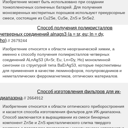
Изобретение может быть использовано при создании
тонкопленочных солнечных батарей. Для получения
монозеренных кестеритных порошков используют прекурсорные
смеси, состоящие из Cu2Se, CuSe, ZnS и SnSe2.
Способ получения поликристаллов
четверных соединений alnags3 (a = sr, eu; ln = dy,
ho)
// 2679244
Изобретение относится к области неорганической химии, а
именно к способу получения поликристаллов четверных
соединений ALnAgS3 (A=Sr, Eu; Ln=Dy, Но) моноклинной
сингонии со структурой типа BaErAgS3, которые перспективны
для применения в качестве люминофоров, полупроводников и
неметаллических ферромагнетиков, оптических материалов.
Способ изготовления фильтров для ик-
диапазона
// 2664912
Изобретение относится к области оптического приборостроения
и касается способа изготовления фильтров для ИК-диапазона.
Способ заключается в выращивании из смеси бинарных
компонент ZnSe и ZnS кристаллического слитка твердого