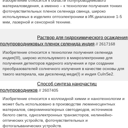
Изобретение относится к области полупроводникового
материаловедения, а именно – к технологии получения тонких
фоточувствительных пленок селенида свинца, широко
используемых в изделиях оптоэлектроники в ИК-диапазоне 1-5
мкм, лазерной и сенсорной технике.
Раствор для гидрохимического осаждения
полупроводниковых пленок селенида индия
// 2617168
Изобретение относится к технологии получения селенида
индия(III), широко используемого в микроэлектронике для
получения детекторов ядерного излучения и при создании
преобразователей солнечного излучения в качестве основы для
такого материала, как диселенид меди(I) и индия CuInSe2.
Способ синтеза наночастиц
полупроводников
// 2607405
Изобретение относится к коллоидной химии и нанотехнологии и
может быть использовано в производстве люминесцентных
материалов, сверхминиатюрных светодиодов, источников
белого света, одноэлектронных транзисторов, нелинейно-
оптических устройств, фоточувствительных и
фотогальванических устройств.