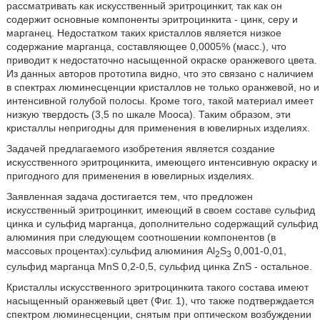
рассматривать как искусственный эритроцинкит, так как он
содержит основные компоненты эритроцинкита - цинк, серу и
марганец. Недостатком таких кристаллов является низкое
содержание марганца, составляющее 0,0005% (масс.), что
приводит к недостаточно насыщенной окраске оранжевого цвета.
Из данных авторов прототипа видно, что это связано с наличием
в спектрах люминесценции кристаллов не только оранжевой, но и
интенсивной голубой полосы. Кроме того, такой материал имеет
низкую твердость (3,5 по шкале Мооса). Таким образом, эти
кристаллы непригодны для применения в ювелирных изделиях.
Задачей предлагаемого изобретения является создание
искусственного эритроцинкита, имеющего интенсивную окраску и
пригодного для применения в ювелирных изделиях.
Заявленная задача достигается тем, что предложен
искусственный эритроцинкит, имеющий в своем составе сульфид
цинка и сульфид марганца, дополнительно содержащий сульфид
алюминия при следующем соотношении компонентов (в
массовых процентах):сульфид алюминия Al
S
0,001-0,01,
2
3
сульфид марганца MnS 0,2-0,5, сульфид цинка ZnS - остальное.
Кристаллы искусственного эритроцинкита такого состава имеют
насыщенный оранжевый цвет (Фиг. 1), что также подтверждается
спектром люминесценции, снятым при оптическом возбуждении