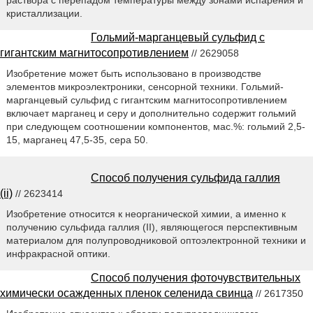
раствора с перепадом температуры между зонами испарения и
кристаллизации.
Гольмий-марганцевый сульфид с
гигантским магнитосопротивлением
// 2629058
Изобретение может быть использовано в производстве
элементов микроэлектроники, сенсорной техники. Гольмий-
марганцевый сульфид с гигантским магнитосопротивлением
включает марганец и серу и дополнительно содержит гольмий
при следующем соотношении компонентов, мас.%: гольмий 2,5-
15, марганец 47,5-35, сера 50.
Способ получения сульфида галлия
(ii)
// 2623414
Изобретение относится к неорганической химии, а именно к
получению сульфида галлия (II), являющегося перспективным
материалом для полупроводниковой оптоэлектронной техники и
инфракрасной оптики.
Способ получения фоточувствительных
химически осажденных пленок селенида свинца
// 2617350