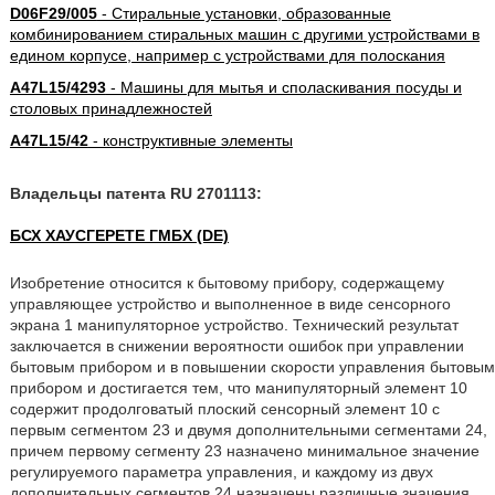
D06F29/005
- Стиральные установки, образованные
комбинированием стиральных машин с другими устройствами в
едином корпусе, например с устройствами для полоскания
A47L15/4293
- Машины для мытья и споласкивания посуды и
столовых принадлежностей
A47L15/42
- конструктивные элементы
Владельцы патента RU 2701113:
БСХ ХАУСГЕРЕТЕ ГМБХ (DE)
Изобретение относится к бытовому прибору, содержащему
управляющее устройство и выполненное в виде сенсорного
экрана 1 манипуляторное устройство. Технический результат
заключается в снижении вероятности ошибок при управлении
бытовым прибором и в повышении скорости управления бытовым
прибором и достигается тем, что манипуляторный элемент 10
содержит продолговатый плоский сенсорный элемент 10 с
первым сегментом 23 и двумя дополнительными сегментами 24,
причем первому сегменту 23 назначено минимальное значение
регулируемого параметра управления, и каждому из двух
дополнительных сегментов 24 назначены различные значения