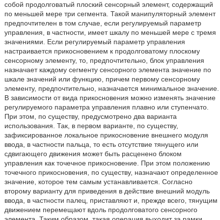
собой продолговатый плоский сенсорный элемент, содержащий
по меньшей мере три сегмента. Такой манипуляторный элемент
предпочтителен в том случае, если регулируемый параметр
управления, в частности, имеет шкалу по меньшей мере с тремя
значениями. Если регулируемый параметр управления
настраивается прикосновением к продолговатому плоскому
сенсорному элементу, то, предпочтительно, блок управления
назначает каждому сегменту сенсорного элемента значение по
шкале значений или функцию, причем первому сенсорному
элементу, предпочтительно, назначается минимальное значение.
В зависимости от вида прикосновения можно изменять значение
регулируемого параметра управления плавно или ступенчато.
При этом, по существу, предусмотрено два варианта
использования. Так, в первом варианте, по существу,
зафиксированное локальное прикосновение внешнего модуля
ввода, в частности пальца, то есть отсутствие тянущего или
сдвигающего движения может быть расценено блоком
управления как точечное прикосновение. При этом положению
точечного прикосновения, по существу, назначают определенное
значение, которое тем самым устанавливается. Согласно
второму варианту для приведения в действие внешний модуль
ввода, в частности палец, приставляют и, прежде всего, тянущим
движением перемещают вдоль продолговатого сенсорного
элемента. Таким образом, такая операция выходит за рамки