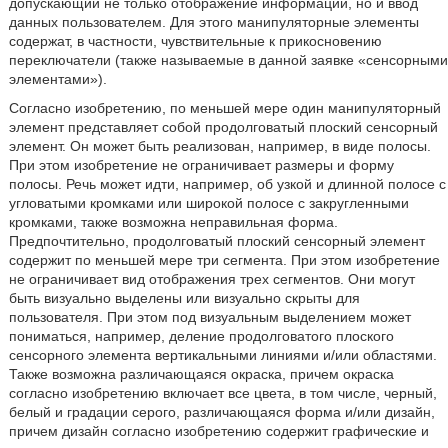
допускающий не только отображение информации, но и ввод
данных пользователем. Для этого манипуляторные элементы
содержат, в частности, чувствительные к прикосновению
переключатели (также называемые в данной заявке «сенсорными
элементами»).
Согласно изобретению, по меньшей мере один манипуляторный
элемент представляет собой продолговатый плоский сенсорный
элемент. Он может быть реализован, например, в виде полосы.
При этом изобретение не ограничивает размеры и форму
полосы. Речь может идти, например, об узкой и длинной полосе с
угловатыми кромками или широкой полосе с закругленными
кромками, также возможна неправильная форма.
Предпочтительно, продолговатый плоский сенсорный элемент
содержит по меньшей мере три сегмента. При этом изобретение
не ограничивает вид отображения трех сегментов. Они могут
быть визуально выделены или визуально скрыты для
пользователя. При этом под визуальным выделением может
пониматься, например, деление продолговатого плоского
сенсорного элемента вертикальными линиями и/или областями.
Также возможна различающаяся окраска, причем окраска
согласно изобретению включает все цвета, в том числе, черный,
белый и градации серого, различающаяся форма и/или дизайн,
причем дизайн согласно изобретению содержит графические и