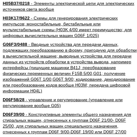
H05B37/0218
- Элементы электрической цепи для электрических
источников света вообще
H03K17/9622
- Схемы для генерирования электрических
импульсов; моностабильные, бистабильные или
мультистабильные схемы (H03K 4/00 имеет преимущество; для
цифровых вычислительных машин G06F 1/025)
G06F3/0488
- Вводные устройства для передачи данных,
подлежащих преобразованию в форму, пригодную для обработки
в вычислительной машине; выводные устройства для передачи
данных из устройств обработки в устройства вывода, например
интерфейсы (пишущие машинки B41J; преобразование
физических переменных величин F15B 5/00,G01; получение
изображений G06T 1/00,G06T 9/00; кодирование, декодирование
или преобразование кодов вообще H03M; передача цифровой
информации H04L)
D06F58/28
- управление и регулирование (управление или
регулирование вообще G05)
D06F39/00
- Конструктивные элементы общего назначения для
стиральных машин, отнесенных к группам D06F 21/00- D06F
25/00, для стиральных машин специального назначения,
отнесенных к группам D06F 9/00-D06F 19/00 или D06F 27/00