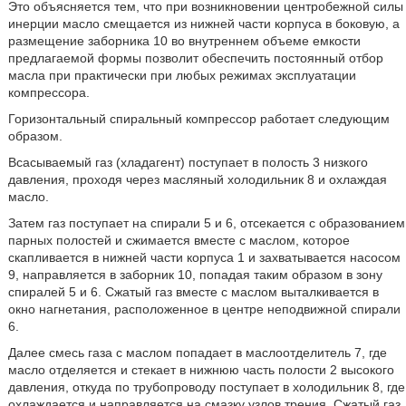
Это объясняется тем, что при возникновении центробежной силы
инерции масло смещается из нижней части корпуса в боковую, а
размещение заборника 10 во внутреннем объеме емкости
предлагаемой формы позволит обеспечить постоянный отбор
масла при практически при любых режимах эксплуатации
компрессора.
Горизонтальный спиральный компрессор работает следующим
образом.
Всасываемый газ (хладагент) поступает в полость 3 низкого
давления, проходя через масляный холодильник 8 и охлаждая
масло.
Затем газ поступает на спирали 5 и 6, отсекается с образованием
парных полостей и сжимается вместе с маслом, которое
скапливается в нижней части корпуса 1 и захватывается насосом
9, направляется в заборник 10, попадая таким образом в зону
спиралей 5 и 6. Сжатый газ вместе с маслом выталкивается в
окно нагнетания, расположенное в центре неподвижной спирали
6.
Далее смесь газа с маслом попадает в маслоотделитель 7, где
масло отделяется и стекает в нижнюю часть полости 2 высокого
давления, откуда по трубопроводу поступает в холодильник 8, где
охлаждается и направляется на смазку узлов трения. Сжатый газ