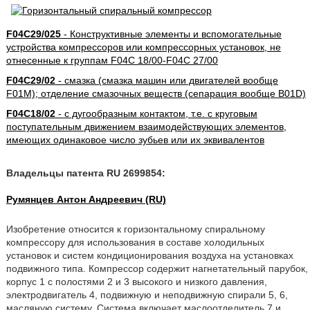
F04C29/025
- Конструктивные элементы и вспомогательные
устройства компрессоров или компрессорных установок, не
отнесенные к группам F04C 18/00-F04C 27/00
F04C29/02
- смазка (смазка машин или двигателей вообще
F01M); отделение смазочных веществ (сепарация вообще B01D)
F04C18/02
- с дугообразным контактом, т.е. с круговым
поступательным движением взаимодействующих элементов,
имеющих одинаковое число зубьев или их эквивалентов
Владельцы патента RU 2699854:
Румянцев Антон Андреевич (RU)
Изобретение относится к горизонтальному спиральному
компрессору для использования в составе холодильных
установок и систем кондиционирования воздуха на установках
подвижного типа. Компрессор содержит нагнетательный парубок,
корпус 1 с полостями 2 и 3 высокого и низкого давления,
электродвигатель 4, подвижную и неподвижную спирали 5, 6,
масляную систему. Система включает маслоотделитель 7 и