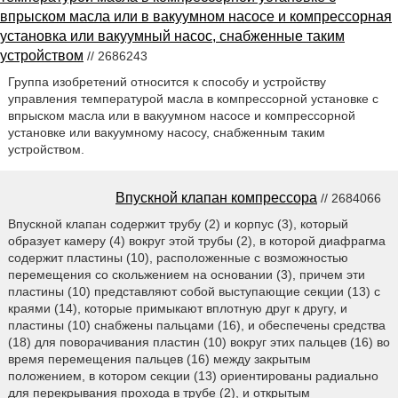
впрыском масла или в вакуумном насосе и компрессорная
установка или вакуумный насос, снабженные таким
устройством
// 2686243
Группа изобретений относится к способу и устройству
управления температурой масла в компрессорной установке с
впрыском масла или в вакуумном насосе и компрессорной
установке или вакуумному насосу, снабженным таким
устройством.
Впускной клапан компрессора
// 2684066
Впускной клапан содержит трубу (2) и корпус (3), который
образует камеру (4) вокруг этой трубы (2), в которой диафрагма
содержит пластины (10), расположенные с возможностью
перемещения со скольжением на основании (3), причем эти
пластины (10) представляют собой выступающие секции (13) с
краями (14), которые примыкают вплотную друг к другу, и
пластины (10) снабжены пальцами (16), и обеспечены средства
(18) для поворачивания пластин (10) вокруг этих пальцев (16) во
время перемещения пальцев (16) между закрытым
положением, в котором секции (13) ориентированы радиально
для перекрывания прохода в трубе (2), и открытым