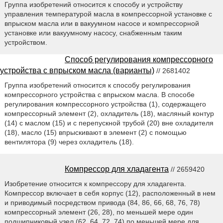
Группа изобретений относится к способу и устройству
управления температурой масла в компрессорной установке с
впрыском масла или в вакуумном насосе и компрессорной
установке или вакуумному насосу, снабженным таким
устройством.
Способ регулирования компрессорного
устройства с впрыском масла (варианты)
// 2681402
Группа изобретений относится к способу регулирования
компрессорного устройства с впрыском масла. В способе
регулирования компрессорного устройства (1), содержащего
компрессорный элемент (2), охладитель (18), масляный контур
(14) с маслом (15) и с перепускной трубой (20) вне охладителя
(18), масло (15) впрыскивают в элемент (2) с помощью
вентилятора (9) через охладитель (18).
Компрессор для хладагента
// 2659420
Изобретение относится к компрессору для хладагента.
Компрессор включает в себя корпус (12), расположенный в нем
и приводимый посредством привода (84, 86, 66, 68, 76, 78)
компрессорный элемент (26, 28), по меньшей мере один
подшипниковый узел (62, 64, 72, 74) по меньшей мере для