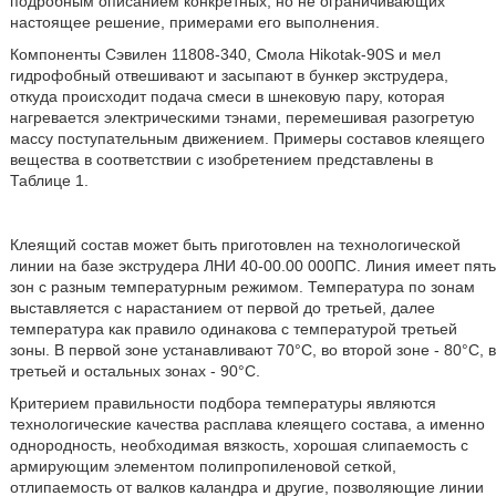
подробным описанием конкретных, но не ограничивающих
настоящее решение, примерами его выполнения.
Компоненты Сэвилен 11808-340, Смола Hikotak-90S и мел
гидрофобный отвешивают и засыпают в бункер экструдера,
откуда происходит подача смеси в шнековую пару, которая
нагревается электрическими тэнами, перемешивая разогретую
массу поступательным движением. Примеры составов клеящего
вещества в соответствии с изобретением представлены в
Таблице 1.
Клеящий состав может быть приготовлен на технологической
линии на базе экструдера ЛНИ 40-00.00 000ПС. Линия имеет пять
зон с разным температурным режимом. Температура по зонам
выставляется с нарастанием от первой до третьей, далее
температура как правило одинакова с температурой третьей
зоны. В первой зоне устанавливают 70°С, во второй зоне - 80°С, в
третьей и остальных зонах - 90°С.
Критерием правильности подбора температуры являются
технологические качества расплава клеящего состава, а именно
однородность, необходимая вязкость, хорошая слипаемость с
армирующим элементом полипропиленовой сеткой,
отлипаемость от валков каландра и другие, позволяющие линии