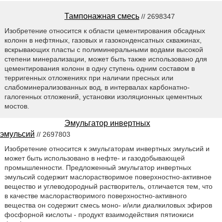
Тампонажная смесь
// 2698347
Изобретение относится к области цементирования обсадных
колонн в нефтяных, газовых и газоконденсатных скважинах,
вскрывающих пласты с полиминеральными водами высокой
степени минерализации, может быть также использовано для
цементирования колонн в одну ступень одним составом в
терригенных отложениях при наличии пресных или
слабоминерализованных вод, в интервалах карбонатно-
галогенных отложений, установки изоляционных цементных
мостов.
Эмульгатор инвертных
эмульсий
// 2697803
Изобретение относится к эмульгаторам инвертных эмульсий и
может быть использовано в нефте- и газодобывающей
промышленности. Предложенный эмульгатор инвертных
эмульсий содержит маслорастворимое поверхностно-активное
вещество и углеводородный растворитель, отличается тем, что
в качестве маслорастворимого поверхностно-активного
вещества он содержит смесь моно- и/или диалкиловых эфиров
фосфорной кислоты - продукт взаимодействия пятиокиси