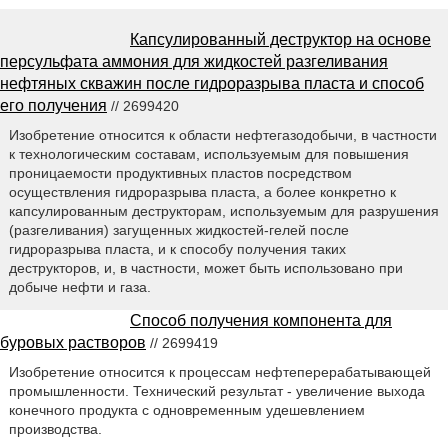
Капсулированный деструктор на основе
персульфата аммония для жидкостей разгеливания
нефтяных скважин после гидроразрыва пласта и способ
его получения
// 2699420
Изобретение относится к области нефтегазодобычи, в частности
к технологическим составам, используемым для повышения
проницаемости продуктивных пластов посредством
осуществления гидроразрыва пласта, а более конкретно к
капсулированным деструкторам, используемым для разрушения
(разгеливания) загущенных жидкостей-гелей после
гидроразрыва пласта, и к способу получения таких
деструкторов, и, в частности, может быть использовано при
добыче нефти и газа.
Способ получения компонента для
буровых растворов
// 2699419
Изобретение относится к процессам нефтеперерабатывающей
промышленности. Технический результат - увеличение выхода
конечного продукта с одновременным удешевлением
производства.