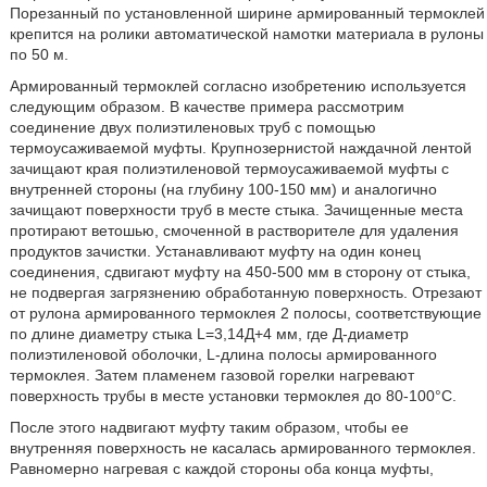
Порезанный по установленной ширине армированный термоклей
крепится на ролики автоматической намотки материала в рулоны
по 50 м.
Армированный термоклей согласно изобретению используется
следующим образом. В качестве примера рассмотрим
соединение двух полиэтиленовых труб с помощью
термоусаживаемой муфты. Крупнозернистой наждачной лентой
зачищают края полиэтиленовой термоусаживаемой муфты с
внутренней стороны (на глубину 100-150 мм) и аналогично
зачищают поверхности труб в месте стыка. Зачищенные места
протирают ветошью, смоченной в растворителе для удаления
продуктов зачистки. Устанавливают муфту на один конец
соединения, сдвигают муфту на 450-500 мм в сторону от стыка,
не подвергая загрязнению обработанную поверхность. Отрезают
от рулона армированного термоклея 2 полосы, соответствующие
по длине диаметру стыка L=3,14Д+4 мм, где Д-диаметр
полиэтиленовой оболочки, L-длина полосы армированного
термоклея. Затем пламенем газовой горелки нагревают
поверхность трубы в месте установки термоклея до 80-100°С.
После этого надвигают муфту таким образом, чтобы ее
внутренняя поверхность не касалась армированного термоклея.
Равномерно нагревая с каждой стороны оба конца муфты,