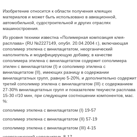
Изобретение относится к области получения клеящих
материалов и может быть использовано в авиационной,
автомобильной, судостроительной и других отраслях
машиностроения.
Из уровня техники известна «Полимерная композиция клея-
расплава» (RU №2227149, опубл. 20.04.2004 г.), включающая
сополимер этилена с винилацетатом, неорганический
наполнитель и модифицирующую добавку, в качестве
сополимера этилена с винилацетатом содержит сополимера
этилен с винилацетатом (I) и сополимер этилена с
винилацетатом (II), имеющих разницу в содержании
винилацетатных групп, равную 5-20%, и дополнительно содержит
третий сополимер этилена с винилацетатом (III) с содержанием
27-30% винилацетатных групп и показателем текучести расплава
15-30 г/10 мин, при следующем соотношении компонентов, мас.
%:
сополимер этилена с винилацетатом (I) 19-57
сополимер этилена с винилацетатом (II) 57-19
сополимер этилена с винилацетатом (III) 4-15
неорганический наполнитель 8-17