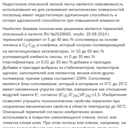
Недостатком описанной липкой ленты является невозможность
использования ее для склеивания металлических поверхностей,
поскольку имеет недостаточную адгезионную способность и
потери адгезионной способности при повышенной влажности.
Наиболее близким техническим решением является термоклей,
описанный в патенте RU №2528665, опубл. 20.09.2014 г.
термоклей содержит от 5 до 40 вес.% сополимера на основе
этилена и С
-С
α-олефина, который получен полимеризацией
3
20
на металлоценовых катализаторах, от 10 до 65 вес.%
усиливающей клейкость смолы, от 0 до 35 вес.%
пластификатора, от 0,01 до 30 вес.% добавок и присадок.
Добавки и присадки выбраны из стабилизаторов, промоторов
адгезии, наполнителей или пигментов, восков и/или других
полимеров, причем сумма составляет 100%. Сополимер
является блок-сополимером, который в интервале от 0°С до 25°С
имеет неизменные упругие свойства, измеренные как отношение
модулей памяти Е', согласно (Е'
-Е'
)/Е'
<1,5. Изобретение
0C
25C
25C
позволяет улучшить технологические свойства термоклея при
сохранении механических свойств в области температур до 50°С.
Описанный термоклей согласно изобретению можно
использовать в покрытии самоклеящихся пленок, полос или
этикеток слоем клея. При этом полосы или пленки, например, на
основе полиолефинов или сложных полиэфиров, покрывают