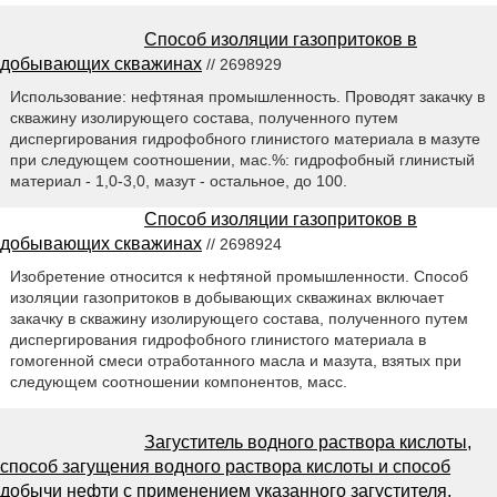
Способ изоляции газопритоков в
добывающих скважинах
// 2698929
Использование: нефтяная промышленность. Проводят закачку в
скважину изолирующего состава, полученного путем
диспергирования гидрофобного глинистого материала в мазуте
при следующем соотношении, мас.%: гидрофобный глинистый
материал - 1,0-3,0, мазут - остальное, до 100.
Способ изоляции газопритоков в
добывающих скважинах
// 2698924
Изобретение относится к нефтяной промышленности. Способ
изоляции газопритоков в добывающих скважинах включает
закачку в скважину изолирующего состава, полученного путем
диспергирования гидрофобного глинистого материала в
гомогенной смеси отработанного масла и мазута, взятых при
следующем соотношении компонентов, масс.
Загуститель водного раствора кислоты,
способ загущения водного раствора кислоты и способ
добычи нефти с применением указанного загустителя,