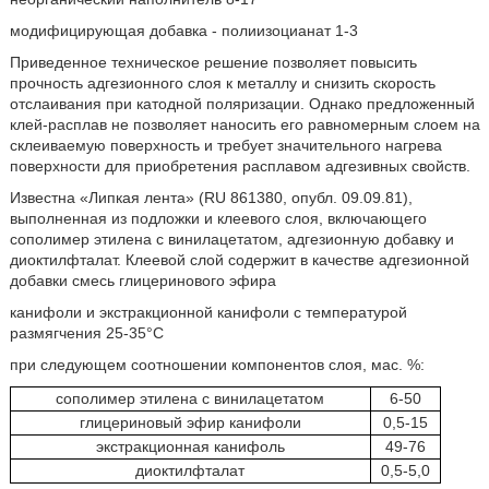
модифицирующая добавка - полиизоцианат 1-3
Приведенное техническое решение позволяет повысить
прочность адгезионного слоя к металлу и снизить скорость
отслаивания при катодной поляризации. Однако предложенный
клей-расплав не позволяет наносить его равномерным слоем на
склеиваемую поверхность и требует значительного нагрева
поверхности для приобретения расплавом адгезивных свойств.
Известна «Липкая лента» (RU 861380, опубл. 09.09.81),
выполненная из подложки и клеевого слоя, включающего
сополимер этилена с винилацетатом, адгезионную добавку и
диоктилфталат. Клеевой слой содержит в качестве адгезионной
добавки смесь глицеринового эфира
канифоли и экстракционной канифоли с температурой
размягчения 25-35°С
при следующем соотношении компонентов слоя, мас. %:
сополимер этилена с винилацетатом
6-50
глицериновый эфир канифоли
0,5-15
экстракционная канифоль
49-76
диоктилфталат
0,5-5,0