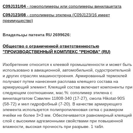
C09J131/04
- гомополимеры или сополимеры винилацетата
C09J123/08
- сополимеры этилена (C09J123/16 имеет
преимущество)
Владельцы патента RU 2699626:
Общество с ограниченной ответственностью
"ПРОИЗВОДСТВЕННЫЙ КОМПЛЕКС "РЕНОВА" (RU)
Изобретение относится к клеевой промышленности и может быть
использовано в авиационной, автомобильной, судостроительной
и других отраслях машиностроения. Армированный термоклей
получают путем нанесения расплава клеящего состава на
армирующий элемент. Клеящий состав включает компоненты при
следующем соотношении, мас.%: сополимер этилена с
винилацетатом Сэвилен 11808-340 (17-27), смола Hikotat-90S
(58-72) и мел гидрофобный (7-20). В качестве армирующего
элемента используется полипропиленовая сетка с размером
ячейки не более 3×3 мм. Обеспечивается равномерный клеящий
слой с высокими адгезионными свойствами при повышенной
влажности, высокая прочность при разрыве. 1 табл.