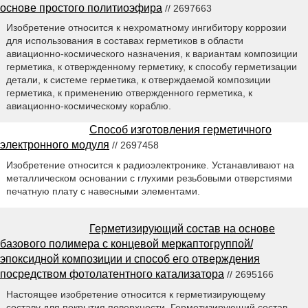
основе простого политиоэфира
// 2697663
Изобретение относится к нехроматному ингибитору коррозии
для использования в составах герметиков в области
авиационно-космического назначения, к вариантам композиции
герметика, к отвержденному герметику, к способу герметизации
детали, к системе герметика, к отверждаемой композиции
герметика, к применению отвержденного герметика, к
авиационно-космическому кораблю.
Способ изготовления герметичного
электронного модуля
// 2697458
Изобретение относится к радиоэлектронике. Устанавливают на
металлическом основании с глухими резьбовыми отверстиями
печатную плату с навесными элементами.
Герметизирующий состав на основе
базового полимера с концевой меркаптогруппой/
эпоксидной композиции и способ его отверждения
посредством фотолатентного катализатора
// 2695166
Настоящее изобретение относится к герметизирующему
составу для покрытия поверхности. Герметизирующий состав