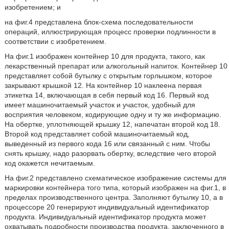
изобретением; и
на фиг.4 представлена блок-схема последовательности
операций, иллюстрирующая процесс проверки подлинности в
соответствии с изобретением.
На фиг.1 изображен контейнер 10 для продукта, такого, как
лекарственный препарат или алкогольный напиток. Контейнер 10
представляет собой бутылку с открытым горлышком, которое
закрывают крышкой 12. На контейнер 10 наклеена первая
этикетка 14, включающая в себя первый код 16. Первый код
имеет машиночитаемый участок и участок, удобный для
восприятия человеком, кодирующие одну и ту же информацию.
На обертке, уплотняющей крышку 12, напечатан второй код 18.
Второй код представляет собой машиночитаемый код,
выведенный из первого кода 16 или связанный с ним. Чтобы
снять крышку, надо разорвать обертку, вследствие чего второй
код окажется нечитаемым.
На фиг.2 представлено схематическое изображение системы для
маркировки контейнера того типа, который изображен на фиг.1, в
пределах производственного центра. Заполняют бутылку 10, а в
процессоре 20 генерируют индивидуальный идентификатор
продукта. Индивидуальный идентификатор продукта может
охватывать подробности производства продукта, заключенного в