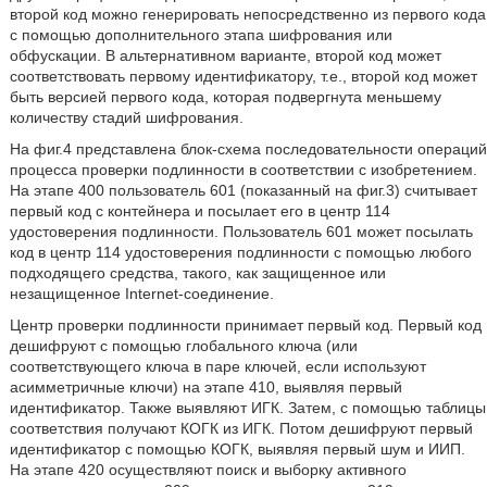
второй код можно генерировать непосредственно из первого кода
с помощью дополнительного этапа шифрования или
обфускации. В альтернативном варианте, второй код может
соответствовать первому идентификатору, т.е., второй код может
быть версией первого кода, которая подвергнута меньшему
количеству стадий шифрования.
На фиг.4 представлена блок-схема последовательности операций
процесса проверки подлинности в соответствии с изобретением.
На этапе 400 пользователь 601 (показанный на фиг.3) считывает
первый код с контейнера и посылает его в центр 114
удостоверения подлинности. Пользователь 601 может посылать
код в центр 114 удостоверения подлинности с помощью любого
подходящего средства, такого, как защищенное или
незащищенное Internet-соединение.
Центр проверки подлинности принимает первый код. Первый код
дешифруют с помощью глобального ключа (или
соответствующего ключа в паре ключей, если используют
асимметричные ключи) на этапе 410, выявляя первый
идентификатор. Также выявляют ИГК. Затем, с помощью таблицы
соответствия получают КОГК из ИГК. Потом дешифруют первый
идентификатор с помощью КОГК, выявляя первый шум и ИИП.
На этапе 420 осуществляют поиск и выборку активного