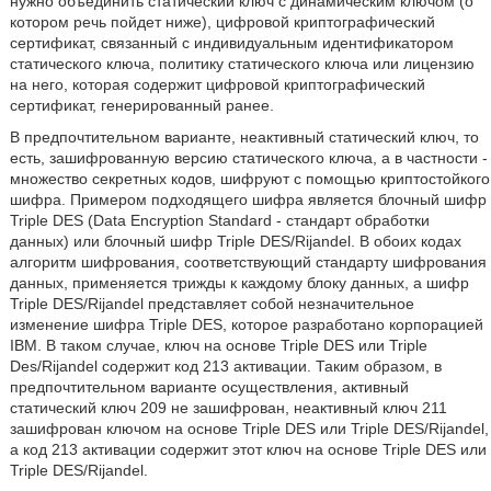
нужно объединить статический ключ с динамическим ключом (о
котором речь пойдет ниже), цифровой криптографический
сертификат, связанный с индивидуальным идентификатором
статического ключа, политику статического ключа или лицензию
на него, которая содержит цифровой криптографический
сертификат, генерированный ранее.
В предпочтительном варианте, неактивный статический ключ, то
есть, зашифрованную версию статического ключа, а в частности -
множество секретных кодов, шифруют с помощью криптостойкого
шифра. Примером подходящего шифра является блочный шифр
Triple DES (Data Encryption Standard - стандарт обработки
данных) или блочный шифр Triple DES/Rijandel. В обоих кодах
алгоритм шифрования, соответствующий стандарту шифрования
данных, применяется трижды к каждому блоку данных, а шифр
Triple DES/Rijandel представляет собой незначительное
изменение шифра Triple DES, которое разработано корпорацией
IBM. В таком случае, ключ на основе Triple DES или Triple
Des/Rijandel содержит код 213 активации. Таким образом, в
предпочтительном варианте осуществления, активный
статический ключ 209 не зашифрован, неактивный ключ 211
зашифрован ключом на основе Triple DES или Triple DES/Rijandel,
а код 213 активации содержит этот ключ на основе Triple DES или
Triple DES/Rijandel.