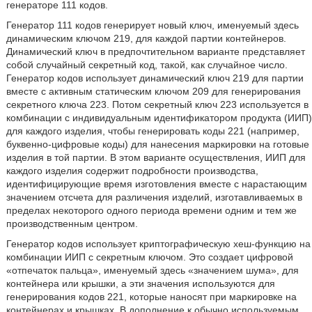
генераторе 111 кодов.
Генератор 111 кодов генерирует новый ключ, именуемый здесь
динамическим ключом 219, для каждой партии контейнеров.
Динамический ключ в предпочтительном варианте представляет
собой случайный секретный код, такой, как случайное число.
Генератор кодов использует динамический ключ 219 для партии
вместе с активным статическим ключом 209 для генерирования
секретного ключа 223. Потом секретный ключ 223 используется в
комбинации с индивидуальным идентификатором продукта (ИИП)
для каждого изделия, чтобы генерировать коды 221 (например,
буквенно-цифровые коды) для нанесения маркировки на готовые
изделия в той партии. В этом варианте осуществления, ИИП для
каждого изделия содержит подробности производства,
идентифицирующие время изготовления вместе с нарастающим
значением отсчета для различения изделий, изготавливаемых в
пределах некоторого одного периода времени одним и тем же
производственным центром.
Генератор кодов использует криптографическую хеш-функцию на
комбинации ИИП с секретным ключом. Это создает цифровой
«отпечаток пальца», именуемый здесь «значением шума», для
контейнера или крышки, а эти значения используются для
генерирования кодов 221, которые наносят при маркировке на
контейнерах и крышках. В дополнение к обычно используемым