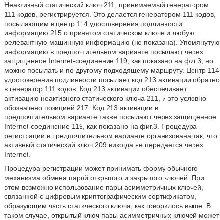
Неактивный статический ключ 211, принимаемый генератором
111 кодов, регистрируется. Это делается генератором 111 кодов,
посылающим в центр 114 удостоверения подлинности
информацию 215 о принятом статическом ключе и любую
релевантную машинную информацию (не показана). Упомянутую
информацию в предпочтительном варианте посылают через
защищенное Internet-соединение 119, как показано на фиг.3, но
можно посылать и по другому подходящему маршруту. Центр 114
удостоверения подлинности посылает код 213 активации обратно
в генератор 111 кодов. Код 213 активации обеспечивает
активацию неактивного статического ключа 211, и это условно
обозначено позицией 217. Код 213 активации в
предпочтительном варианте также посылают через защищенное
Internet-соединение 119, как показано на фиг.3. Процедура
регистрации в предпочтительном варианте организована так, что
активный статический ключ 209 никогда не передается через
Internet.
Процедура регистрации может принимать форму обычного
механизма обмена парой открытого и закрытого ключей. При
этом возможно использование пары асимметричных ключей,
связанной с цифровым криптографическим сертификатом,
образующим часть статического ключа, как говорилось выше. В
таком случае, открытый ключ пары асимметричных ключей может