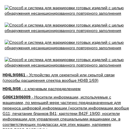
H04L9/0861
- Устройство для секретной или скрытой связи
(способы расширения спектра вообще H04B 1/69)
H04L9/08
- с ключевым распределением
G06K19/06009
- Носители информации, используемые с
машинами, по меньшей мере частично предназначенные для
переноса цифровой информации (носители информации вообще
G11; печатание бланков B41; картотеки B42F 19/00; носители
информации для управления специальными машинами см. в
соответствующих подклассах для этих машин, например