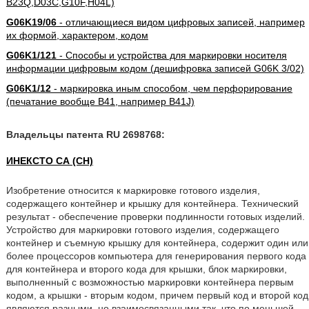
B23Q,D03C,G10F,H04L)
G06K19/06
- отличающиеся видом цифровых записей, например
их формой, характером, кодом
G06K1/121
- Способы и устройства для маркировки носителя
информации цифровым кодом (дешифровка записей G06K 3/02)
G06K1/12
- маркировка иным способом, чем перфорирование
(печатание вообще B41, например B41J)
Владельцы патента RU 2698768:
ИНЕКСТО СА (CH)
Изобретение относится к маркировке готового изделия,
содержащего контейнер и крышку для контейнера. Технический
результат - обеспечение проверки подлинности готовых изделий.
Устройство для маркировки готового изделия, содержащего
контейнер и съемную крышку для контейнера, содержит один или
более процессоров компьютера для генерирования первого кода
для контейнера и второго кода для крышки, блок маркировки,
выполненный с возможностью маркировки контейнера первым
кодом, а крышки - вторым кодом, причем первый код и второй код
являются разными, но взаимосвязанными так, что по меньшей