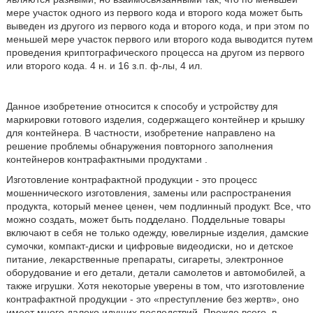
мере участок одного из первого кода и второго кода может быть
выведен из другого из первого кода и второго кода, и при этом по
меньшей мере участок первого или второго кода выводится путем
проведения криптографического процесса на другом из первого
или второго кода. 4 н. и 16 з.п. ф-лы, 4 ил.
Данное изобретение относится к способу и устройству для
маркировки готового изделия, содержащего контейнер и крышку
для контейнера. В частности, изобретение направлено на
решение проблемы обнаружения повторного заполнения
контейнеров контрафактными продуктами .
Изготовление контрафактной продукции - это процесс
мошеннического изготовления, замены или распространения
продукта, который менее ценен, чем подлинный продукт. Все, что
можно создать, может быть подделано. Поддельные товары
включают в себя не только одежду, ювелирные изделия, дамские
сумочки, компакт-диски и цифровые видеодиски, но и детское
питание, лекарственные препараты, сигареты, электронное
оборудование и его детали, детали самолетов и автомобилей, а
также игрушки. Хотя некоторые уверены в том, что изготовление
контрафактной продукции - это «преступление без жертв», оно
имеет много далеко идущих последствий. Прежде всего, в