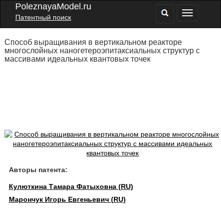
PoleznayaModel.ru
Патентный поиск
Способ выращивания в вертикальном реакторе
многослойных наногетероэпитаксиальных структур с
массивами идеальных квантовых точек
Авторы патента:
Кулюткина Тамара Фатыховна (RU)
Марончук Игорь Евгеньевич (RU)