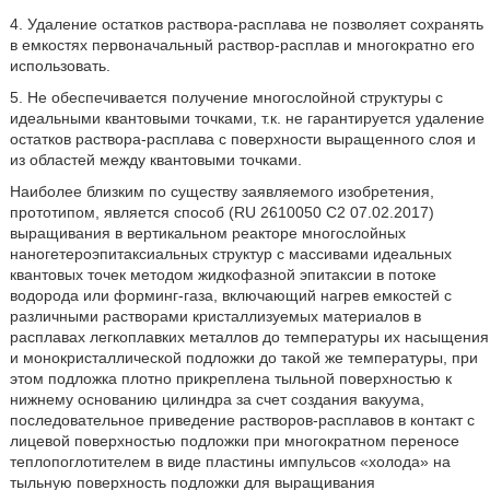
4. Удаление остатков раствора-расплава не позволяет сохранять
в емкостях первоначальный раствор-расплав и многократно его
использовать.
5. Не обеспечивается получение многослойной структуры с
идеальными квантовыми точками, т.к. не гарантируется удаление
остатков раствора-расплава с поверхности выращенного слоя и
из областей между квантовыми точками.
Наиболее близким по существу заявляемого изобретения,
прототипом, является способ (RU 2610050 С2 07.02.2017)
выращивания в вертикальном реакторе многослойных
наногетероэпитаксиальных структур с массивами идеальных
квантовых точек методом жидкофазной эпитаксии в потоке
водорода или форминг-газа, включающий нагрев емкостей с
различными растворами кристаллизуемых материалов в
расплавах легкоплавких металлов до температуры их насыщения
и монокристаллической подложки до такой же температуры, при
этом подложка плотно прикреплена тыльной поверхностью к
нижнему основанию цилиндра за счет создания вакуума,
последовательное приведение растворов-расплавов в контакт с
лицевой поверхностью подложки при многократном переносе
теплопоглотителем в виде пластины импульсов «холода» на
тыльную поверхность подложки для выращивания