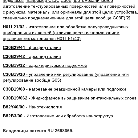
подклассы, например C23C,C30B; фотомеханическое
изготовление текстурированных поверхностей или поверхностей
с рисунком, материалы или оригиналы для этой цели; устройства,
специально предназначенные для этой цели вообще G03F)[2]
H01L21/02
- изготовление или обработка полупроводниковых
приборов или их частей (отличающиеся использованием
органических материалов H01L 51/40)
C30B29/44
- фосфид галлия
C30B29/42
- арсенид галлия
C30B19/12
- характеризуемое подложкой
C30B19/10
- управление или регулирование (управление или
регулирование вообще G05)
C30B19/08
- нагревание реакционной камеры или подложки
C30B19/062
- Жидкофазное выращивание эпитаксиальных слоев
B82Y40/00
- Нанотехнология
B82B3/00
- Изготовление или обработка наноструктур
Владельцы патента RU 2698669: