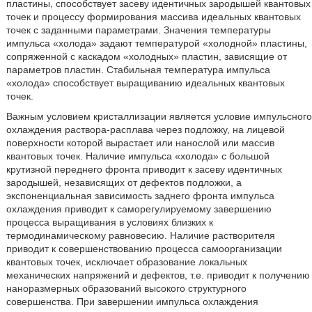
пластины, способствует засеву идентичных зародышей квантовых
точек и процессу формирования массива идеальных квантовых
точек с заданными параметрами. Значения температуры
импульса «холода» задают температурой «холодной» пластины,
сопряженной с каскадом «холодных» пластин, зависящие от
параметров пластин. Стабильная температура импульса
«холода» способствует выращиванию идеальных квантовых
точек.
Важным условием кристаллизации является условие импульсного
охлаждения раствора-расплава через подложку, на лицевой
поверхности которой вырастает или нанослой или массив
квантовых точек. Наличие импульса «холода» с большой
крутизной переднего фронта приводит к засеву идентичных
зародышей, независящих от дефектов подложки, а
экспоненциальная зависимость заднего фронта импульса
охлаждения приводит к саморегулируемому завершению
процесса выращивания в условиях близких к
термодинамическому равновесию. Наличие растворителя
приводит к совершенствованию процесса самоорганизации
квантовых точек, исключает образование локальных
механических напряжений и дефектов, т.е. приводит к получению
наноразмерных образований высокого структурного
совершенства. При завершении импульса охлаждения