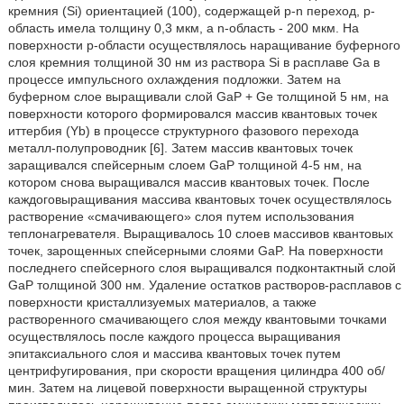
кремния (Si) ориентацией (100), содержащей р-n переход, р-
область имела толщину 0,3 мкм, а n-область - 200 мкм. На
поверхности р-области осуществлялось наращивание буферного
слоя кремния толщиной 30 нм из раствора Si в расплаве Ga в
процессе импульсного охлаждения подложки. Затем на
буферном слое выращивали слой GaP + Ge толщиной 5 нм, на
поверхности которого формировался массив квантовых точек
иттербия (Yb) в процессе структурного фазового перехода
металл-полупроводник [6]. Затем массив квантовых точек
заращивался спейсерным слоем GaP толщиной 4-5 нм, на
котором снова выращивался массив квантовых точек. После
каждоговыращивания массива квантовых точек осуществлялось
растворение «смачивающего» слоя путем использования
теплонагревателя. Выращивалось 10 слоев массивов квантовых
точек, зарощенных спейсерными слоями GaP. На поверхности
последнего спейсерного слоя выращивался подконтактный слой
GaP толщиной 300 нм. Удаление остатков растворов-расплавов с
поверхности кристаллизуемых материалов, а также
растворенного смачивающего слоя между квантовыми точками
осуществлялось после каждого процесса выращивания
эпитаксиального слоя и массива квантовых точек путем
центрифугирования, при скорости вращения цилиндра 400 об/
мин. Затем на лицевой поверхности выращенной структуры