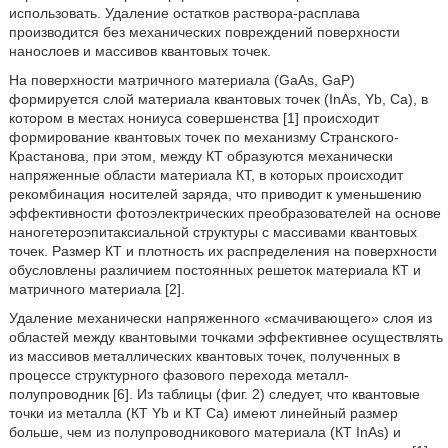
использовать. Удаление остатков раствора-расплава
производится без механических повреждений поверхности
нанослоев и массивов квантовых точек.
На поверхности матричного материала (GaAs, GaP)
формируется слой материала квантовых точек (InAs, Yb, Са), в
котором в местах нониуса совершенства [1] происходит
формирование квантовых точек по механизму Странского-
Крастанова, при этом, между КТ образуются механически
напряженные области материала КТ, в которых происходит
рекомбинация носителей заряда, что приводит к уменьшению
эффективности фотоэлектрических преобразователей на основе
наногетероэпитаксиальной структуры с массивами квантовых
точек. Размер КТ и плотность их распределения на поверхности
обусловлены различием постоянных решеток материала КТ и
матричного материала [2].
Удаление механически напряженного «смачивающего» слоя из
областей между квантовыми точками эффективнее осуществлять
из массивов металлических квантовых точек, полученных в
процессе структурного фазового перехода металл-
полупроводник [6]. Из таблицы (фиг. 2) следует, что квантовые
точки из металла (КТ Yb и КТ Са) имеют линейный размер
больше, чем из полупроводникового материала (КТ InAs) и