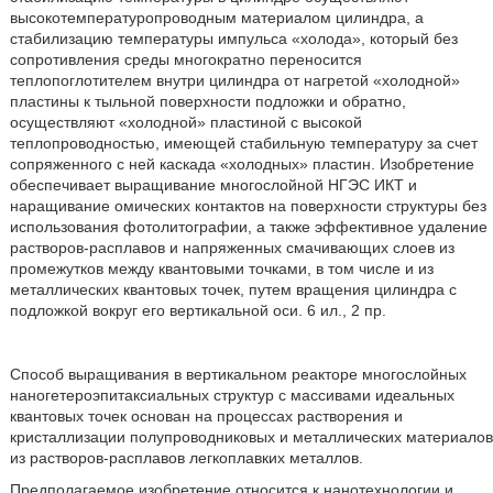
высокотемпературопроводным материалом цилиндра, а
стабилизацию температуры импульса «холода», который без
сопротивления среды многократно переносится
теплопоглотителем внутри цилиндра от нагретой «холодной»
пластины к тыльной поверхности подложки и обратно,
осуществляют «холодной» пластиной с высокой
теплопроводностью, имеющей стабильную температуру за счет
сопряженного с ней каскада «холодных» пластин. Изобретение
обеспечивает выращивание многослойной НГЭС ИКТ и
наращивание омических контактов на поверхности структуры без
использования фотолитографии, а также эффективное удаление
растворов-расплавов и напряженных смачивающих слоев из
промежутков между квантовыми точками, в том числе и из
металлических квантовых точек, путем вращения цилиндра с
подложкой вокруг его вертикальной оси. 6 ил., 2 пр.
Способ выращивания в вертикальном реакторе многослойных
наногетероэпитаксиальных структур с массивами идеальных
квантовых точек основан на процессах растворения и
кристаллизации полупроводниковых и металлических материалов
из растворов-расплавов легкоплавких металлов.
Предполагаемое изобретение относится к нанотехнологии и