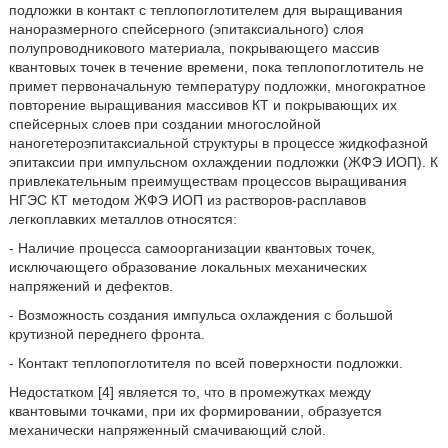
подложки в контакт с теплопоглотителем для выращивания
наноразмерного спейсерного (эпитаксиального) слоя
полупроводникового материала, покрывающего массив
квантовых точек в течение времени, пока теплопоглотитель не
примет первоначальную температуру подложки, многократное
повторение выращивания массивов КТ и покрывающих их
спейсерных слоев при создании многослойной
наногетероэпитаксиальной структуры в процессе жидкофазной
эпитаксии при импульсном охлаждении подложки (ЖФЭ ИОП). К
привлекательным преимуществам процессов выращивания
НГЭС КТ методом ЖФЭ ИОП из растворов-расплавов
легкоплавких металлов относятся:
- Наличие процесса самоорганизации квантовых точек,
исключающего образование локальных механических
напряжений и дефектов.
- Возможность создания импульса охлаждения с большой
крутизной переднего фронта.
- Контакт теплопоглотителя по всей поверхности подложки.
Недостатком [4] является то, что в промежутках между
квантовыми точками, при их формировании, образуется
механически напряженный смачивающий слой.