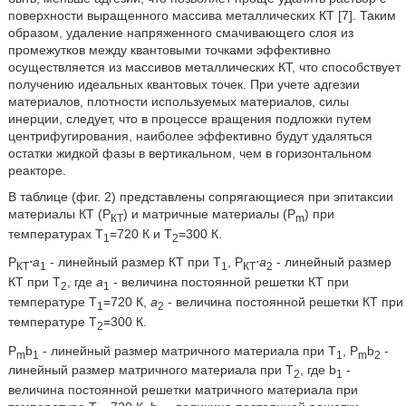
поверхности выращенного массива металлических КТ [7]. Таким
образом, удаление напряженного смачивающего слоя из
промежутков между квантовыми точками эффективно
осуществляется из массивов металлических КТ, что способствует
получению идеальных квантовых точек. При учете адгезии
материалов, плотности используемых материалов, силы
инерции, следует, что в процессе вращения подложки путем
центрифугирования, наиболее эффективно будут удаляться
остатки жидкой фазы в вертикальном, чем в горизонтальном
реакторе.
В таблице (фиг. 2) представлены сопрягающиеся при эпитаксии
материалы КТ (Р
) и матричные материалы (P
) при
КТ
m
температурах T
=720 К и Т
=300 К.
1
2
Р
⋅
a
- линейный размер КТ при T
, Р
⋅
a
- линейный размер
КТ
1
1
КТ
2
КТ при Т
, где
a
- величина постоянной решетки КТ при
2
1
температуре T
=720 К,
а
- величина постоянной решетки КТ при
1
2
температуре Т
=300 К.
2
P
b
- линейный размер матричного материала при T
, P
b
-
m
1
1
m
2
линейный размер матричного материала при Т
, где b
-
2
1
величина постоянной решетки матричного материала при