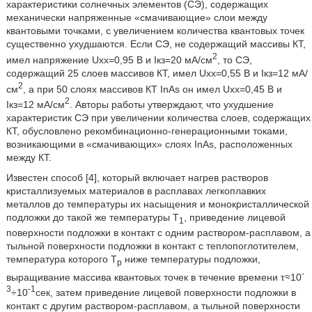
характеристики солнечных элементов (СЭ), содержащих
механически напряженные «смачивающие» слои между
квантовыми точками, с увеличением количества квантовых точек
существенно ухудшаются. Если СЭ, не содержащий массивы КТ,
2
имел напряжение Uxx=0,95 В и Iкз=20 мА/см
, то СЭ,
содержащий 25 слоев массивов КТ, имел Uxx=0,55 В и Iкз=12 мА/
2
см
, а при 50 слоях массивов КТ InAs он имел Uxx=0,45 В и
2
Iкз=12 мА/см
. Авторы работы утверждают, что ухудшение
характеристик СЭ при увеличении количества слоев, содержащих
КТ, обусловлено рекомбинационно-генерационными токами,
возникающими в «смачивающих» слоях InAs, расположенных
между КТ.
Известен способ [4], который включает нагрев растворов
кристаллизуемых материалов в расплавах легкоплавких
металлов до температуры их насыщения и монокристаллической
подложки до такой же температуры T
, приведение лицевой
1
поверхности подложки в контакт с одним раствором-расплавом, а
тыльной поверхности подложки в контакт с теплопоглотителем,
температура которого Т
ниже температуры подложки,
р
-
выращивание массива квантовых точек в течение времени τ≈10
3
-1
÷10
сек, затем приведение лицевой поверхности подложки в
контакт с другим раствором-расплавом, а тыльной поверхности