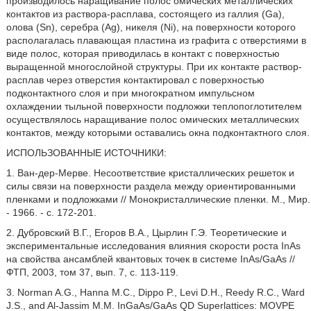
производилось наращивание полос омических металлических
контактов из раствора-расплава, состоящего из галлия (Ga),
олова (Sn), серебра (Ag), никеля (Ni), на поверхности которого
располагалась плавающая пластина из графита с отверстиями в
виде полос, которая приводилась в контакт с поверхностью
выращенной многослойной структуры. При их контакте раствор-
расплав через отверстия контактировал с поверхностью
подконтактного слоя и при многократном импульсном
охлаждении тыльной поверхности подложки теплопоглотителем
осуществлялось наращивание полос омических металлических
контактов, между которыми оставались окна подконтактного слоя.
ИСПОЛЬЗОВАННЫЕ ИСТОЧНИКИ:
1. Ван-дер-Мерве. Несоответствие кристаллических решеток и
силы связи на поверхности раздела между ориентированными
пленками и подложками // Монокристаллические пленки. М., Мир.
- 1966. - с. 172-201.
2. Дубровский В.Г., Егоров В.А., Цырлин Г.Э. Теоретические и
экспериментальные исследования влияния скорости роста InAs
на свойства ансамблей квантовых точек в системе InAs/GaAs //
ФТП, 2003, том 37, вып. 7, с. 113-119.
3. Norman A.G., Hanna М.С., Dippo P., Levi D.H., Reedy R.C., Ward
J.S., and Al-Jassim M.M. InGaAs/GaAs QD Superlattices: MOVPE