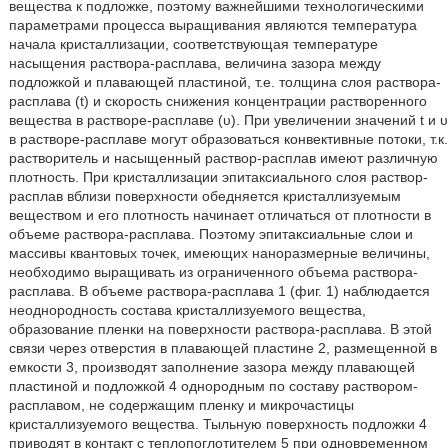
вещества к подложке, поэтому важнейшими технологическими
параметрами процесса выращивания являются температура
начала кристаллизации, соответствующая температуре
насыщения раствора-расплава, величина зазора между
подложкой и плавающей пластиной, т.е. толщина слоя раствора-
расплава (t) и скорость снижения концентрации растворенного
вещества в растворе-расплаве (υ). При увеличении значений t и υ
в растворе-расплаве могут образоваться конвективные потоки, т.к.
растворитель и насыщенный раствор-расплав имеют различную
плотность. При кристаллизации эпитаксиального слоя раствор-
расплав вблизи поверхности обедняется кристаллизуемым
веществом и его плотность начинает отличаться от плотности в
объеме раствора-расплава. Поэтому эпитаксиальные слои и
массивы квантовых точек, имеющих наноразмерные величины,
необходимо выращивать из ограниченного объема раствора-
расплава. В объеме раствора-расплава 1 (фиг. 1) наблюдается
неоднородность состава кристаллизуемого вещества,
образование пленки на поверхности раствора-расплава. В этой
связи через отверстия в плавающей пластине 2, размещенной в
емкости 3, производят заполнение зазора между плавающей
пластиной и подложкой 4 однородным по составу раствором-
расплавом, не содержащим пленку и микрочастицы
кристаллизуемого вещества. Тыльную поверхность подложки 4
приводят в контакт с теплопоглотителем 5 при одновременном