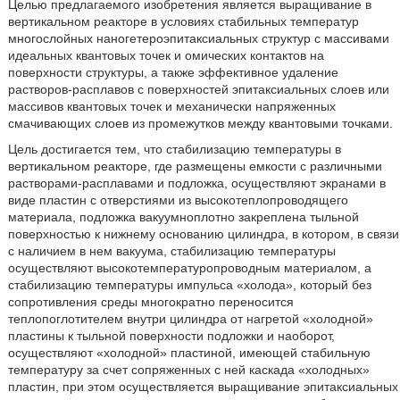
Целью предлагаемого изобретения является выращивание в
вертикальном реакторе в условиях стабильных температур
многослойных наногетероэпитаксиальных структур с массивами
идеальных квантовых точек и омических контактов на
поверхности структуры, а также эффективное удаление
растворов-расплавов с поверхностей эпитаксиальных слоев или
массивов квантовых точек и механически напряженных
смачивающих слоев из промежутков между квантовыми точками.
Цель достигается тем, что стабилизацию температуры в
вертикальном реакторе, где размещены емкости с различными
растворами-расплавами и подложка, осуществляют экранами в
виде пластин с отверстиями из высокотеплопроводящего
материала, подложка вакуумноплотно закреплена тыльной
поверхностью к нижнему основанию цилиндра, в котором, в связи
с наличием в нем вакуума, стабилизацию температуры
осуществляют высокотемпературопроводным материалом, а
стабилизацию температуры импульса «холода», который без
сопротивления среды многократно переносится
теплопоглотителем внутри цилиндра от нагретой «холодной»
пластины к тыльной поверхности подложки и наоборот,
осуществляют «холодной» пластиной, имеющей стабильную
температуру за счет сопряженных с ней каскада «холодных»
пластин, при этом осуществляется выращивание эпитаксиальных