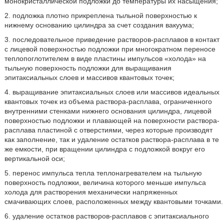
монокристаллической подложки до температуры их насыщения;
2. подложка плотно прикреплена тыльной поверхностью к
нижнему основанию цилиндра за счет создания вакуума;
3. последовательное приведение растворов-расплавов в контакт
с лицевой поверхностью подложки при многократном переносе
теплопоглотителем в виде пластины импульсов «холода» на
тыльную поверхность подложки для выращивания
эпитаксиальных слоев и массивов квантовых точек;
4. выращивание эпитаксиальных слоев или массивов идеальных
квантовых точек из объема раствора-расплава, ограниченного
внутренними стенками нижнего основания цилиндра, лицевой
поверхностью подложки и плавающей на поверхности раствора-
расплава пластиной с отверстиями, через которые производят
как заполнение, так и удаление остатков раствора-расплава в те
же емкости, при вращении цилиндра с подложкой вокруг его
вертикальной оси;
5. перенос импульса тепла теплонагревателем на тыльную
поверхность подложки, величина которого меньше импульса
холода для растворения механически напряженных
смачивающих слоев, расположенных между квантовыми точками.
6. удаление остатков растворов-расплавов с эпитаксиального