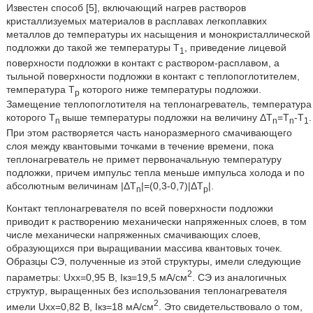
Известен способ [5], включающий нагрев растворов
кристаллизуемых материалов в расплавах легкоплавких
металлов до температуры их насыщения и монокристаллической
подложки до такой же температуры T
, приведение лицевой
1
поверхности подложки в контакт с раствором-расплавом, а
тыльной поверхности подложки в контакт с теплопоглотителем,
температура Т
которого ниже температуры подложки.
р
Замещение теплопоглотителя на теплонагреватель, температура
которого T
выше температуры подложки на величину ΔT
=T
-Т
.
n
n
n
1
При этом растворяется часть наноразмерного смачивающего
слоя между квантовыми точками в течение времени, пока
теплонагреватель не примет первоначальную температуру
подложки, причем импульс тепла меньше импульса холода и по
абсолютным величинам |ΔT
|=(0,3-0,7)|ΔT
|.
n
p
Контакт теплонагревателя по всей поверхности подложки
приводит к растворению механически напряженных слоев, в том
числе механически напряженных смачивающих слоев,
образующихся при выращивании массива квантовых точек.
Образцы СЭ, полученные из этой структуры, имели следующие
2
параметры: Uxx=0,95 В, Iкз=19,5 мА/см
. СЭ из аналогичных
структур, выращенных без использования теплонагревателя
2
имели Uxx=0,82 B, Iкз=18 мА/см
. Это свидетельствовало о том,