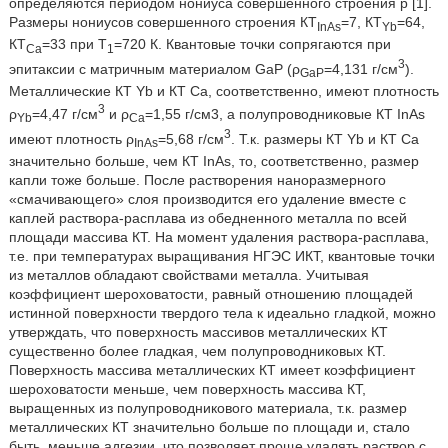
определяются периодом нониуса совершенного строения р [1].
Размеры нониусов совершенного строения КT
=7, КТ
=64,
InAs
Yb
КТ
=33 при T
=720 К. Квантовые точки сопрягаются при
Ca
1
3
эпитаксии с матричным материалом GaP (ρ
=4,131 г/см
).
GaP
Металлические КТ Yb и КТ Са, соответственно, имеют плотность
3
ρ
=4,47 г/см
и ρ
=1,55 г/см3, а полупроводниковые КТ InAs
Yb
Ca
3
имеют плотность ρ
=5,68 г/см
. Т.к. размеры КТ Yb и КТ Са
InAs
значительно больше, чем КТ InAs, то, соответственно, размер
капли тоже больше. После растворения наноразмерного
«смачивающего» слоя производится его удаление вместе с
каплей раствора-расплава из обедненного металла по всей
площади массива КТ. На момент удаления раствора-расплава,
т.е. при температурах выращивания НГЭС ИКТ, квантовые точки
из металлов обладают свойствами металла. Учитывая
коэффициент шероховатости, равный отношению площадей
истинной поверхности твердого тела к идеально гладкой, можно
утверждать, что поверхность массивов металлических КТ
существенно более гладкая, чем полупроводниковых КТ.
Поверхность массива металлических КТ имеет коэффициент
шероховатости меньше, чем поверхность массива КТ,
выращенных из полупроводникового материала, т.к. размер
металлических КТ значительно больше по площади и, стало
быть, меньше адгезии, что позволяет проще удалять раствор с