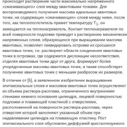
происходит растворение части максимально напряженного
«смачивающего» слоя между квантовыми точками. Для
воспроизводимого получения массива идеальных квантовых
точек, не содержащих «смачивающих» слоев между ними, после
того, как теплопоглотитель примет температуру Т
, он
1
замещается на теплонагреватель. Контакт теплонагревателя по
всей поверхности подложки приводит к растворению механически
напряженных слоев, образующихся при выращивании массива
квантовых, позволяет ликвидировать островки из сросшихся
квантовых точек, т.е. растворяет области соединения квантовых
точек в островках, где содержатся дислокации несоответствия,
отделяя квантовые точки друг от друга, формирует более
упорядоченные массивы квантовых точек, а также способствует
получению квантовых точек с меньшим разбросом их размеров.
В отличие от [5], в заявленном изобретении выращивание
эпитаксиальных слоев и массивов квантовых точек осуществляют
из объема раствора-расплава, ограниченного внутренними
стенками нижнего основания цилиндра, лицевой поверхностью
подложки и плавающей пластиной с отверстиями,
расположенной на поверхности раствора-расплава, через
отверстия которой заполняют указанный объем при
надавливании цилиндра на плавающую пластину. Рост
эпитаксиального слоя обусловлен диффузией кристаллизуемого