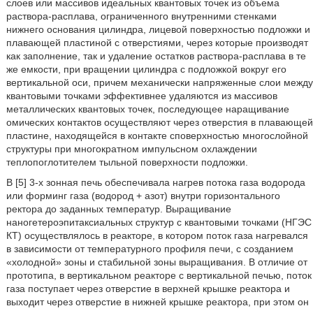
слоев или массивов идеальных квантовых точек из объема
раствора-расплава, ограниченного внутренними стенками
нижнего основания цилиндра, лицевой поверхностью подложки и
плавающей пластиной с отверстиями, через которые производят
как заполнение, так и удаление остатков раствора-расплава в те
же емкости, при вращении цилиндра с подложкой вокруг его
вертикальной оси, причем механически напряженные слои между
квантовыми точками эффективнее удаляются из массивов
металлических квантовых точек, последующее наращивание
омических контактов осуществляют через отверстия в плавающей
пластине, находящейся в контакте споверхностью многослойной
структуры при многократном импульсном охлаждении
теплопоглотителем тыльной поверхности подложки.
В [5] 3-х зонная печь обеспечивала нагрев потока газа водорода
или форминг газа (водород + азот) внутри горизонтального
ректора до заданных температур. Выращивание
наногетероэпитаксиальных структур с квантовыми точками (НГЭС
КТ) осуществлялось в реакторе, в котором поток газа нагревался
в зависимости от температурного профиля печи, с созданием
«холодной» зоны и стабильной зоны выращивания. В отличие от
прототипа, в вертикальном реакторе с вертикальной печью, поток
газа поступает через отверстие в верхней крышке реактора и
выходит через отверстие в нижней крышке реактора, при этом он