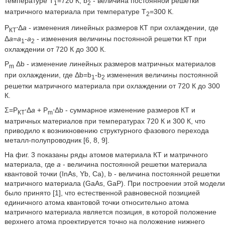
температуре T
=720 К, b
- величина постоянной решетки
1
2
матричного материала при температуре Т
=300 К.
2
Р
⋅Δ
а
- изменения линейных размеров КТ при охлаждении, где
КТ
Δ
а
=
а
-
а
- изменения величины постоянной решетки КТ при
1
2
охлаждении от 720 К до 300 К.
P
Δb - изменение линейных размеров матричных материалов
m
при охлаждении, где Δb=b
-b
изменения величины постоянной
1
2
решетки матричного материала при охлаждении от 720 К до 300
К.
Σ=Р
⋅Δ
а
+ P
⋅Δb - суммарное изменение размеров КТ и
КТ
m
матричных материалов при температурах 720 К и 300 К, что
приводило к возникновению структурного фазового перехода
металл-полупроводник [6, 8, 9].
На фиг. 3 показаны ряды атомов материала КТ и матричного
материала, где
а
- величина постоянной решетки материала
квантовой точки (InAs, Yb, Са), b - величина постоянной решетки
матричного материала (GaAs, GaP). При построении этой модели
было принято [1], что естественной равновесной позицией
единичного атома квантовой точки относительно атома
матричного материала является позиция, в которой положение
верхнего атома проектируется точно на положение нижнего