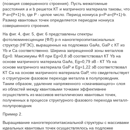
(позиция совершенного строения). Пусть межатомные
расстояния
а
и b решеток КТ и матричного материала таковы, что
Р⋅
а
=(Р+1)⋅b, где Р - целое число. Период нониуса р=Р⋅
а
=(P+1)⋅b.
Размер квантовых точек определяется периодом нониуса
совершенного строения.
На фиг. 4, фиг. 5, фиг. 6 представлены спектры
фотолюминесценции (ФЛ) р-n наногетероэпитаксиальных
структур (НГЭС), выращенных на подложках GaAs, GaP с КТ из
Yb и Са соответственно. Ширина запрещенной зоны металлов
Eg=0. Максимумы ФЛ при Eg=0,8 эВ соответствовал КТ Yb на
основе матричного материала GaAs, Eg=0,79 эВ - КТ Yb на
основе матричного материала GaP и Eg=1,22 эВ соответствовал
КТ Са на основе матричного материала GaP, что свидетельствует
о структурном фазовом переходе металла в полупроводник.
Таким образом, удаление напряженного «смачивающего» слоя
из областей между квантовыми точками эффективнее
осуществлять из массивов металлических квантовых точек,
полученных в процессе структурного фазового перехода металл-
полупроводник
Пример 2.
Выращивание наногетероэпитаксиальной структуры с массивами
идеальных квантовых точек осуществлялось на подложке