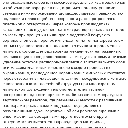
эпитаксиальных слоев или массивов идеальных квантовых точек
из объема раствора-расплава, ограниченного внутренними
стенками нижнего основания цилиндра, лицевой поверхностью
подложки и плавающей на поверхности раствора-расплава
пластиной с отверстиями, через которые производят как
заполнение, так и удаление остатков раствора-расплава в те же
емкости при вращении цилиндра с подложкой вокруг его
вертикальной оси, перенос импульса тепла теплонагревателем
на тыльную поверхность подложки, величина которого меньше
импульса холода для растворения механически напряженных
смачивающих слоев, расположенных между квантовыми точками,
удаление остатков растворов-расплавов с эпитаксиального слоя
или массива квантовых точек после каждого процесса их
выращивания, последующее наращивание омических контактов
через отверстия в плавающей пластине, находящейся в контакте
с поверхностью многослойной структуры при многократном
импульсном охлаждении теплопоглотителем тыльной
поверхности подложки, при этом стабилизацию температуры в
вертикальном реакторе, где размещены емкости с различными
растворами-расплавами и подложка, осуществляют
размещенными вдоль вертикальной оси реактора экранами в
виде пластин со смещенными друг относительно друга
отверстиями из высокотеплопроводящего материала,
стабилизацию температуры в цилиндре осуществляют