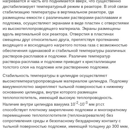
нагревается и часть его поднимается вверх, что существенно
дестабилизирует температурный режим в реакторе. В этой связи
стабилизацию температуры в вертикальном реакторе, где
размещены емкости с различными растворами-расплавами и
подложка, осуществляют экранами в виде пластин с отверстиями
из высокотеплопроводящего материала. Экраны размещены
вдоль вертикальной оси реактора. Отверстия в пластинах
смещены друг относительно друга, препятствуя протеканию
входящего и восходящего нагретого потока газа с возможностью
обеспечения одинаковой и стабильной температуры различных
растворов-расплавов и подложки. Различие температур
раствора-расплава и подложки приводит к кристаллизации
толстого слоя на подложке или растворению подложки.
Стабильность температуры в цилиндре осуществляют
высокотемпературопроводным материалом цилиндра. Подложку
вакуумноплотно закрепляют тыльной поверхностью к нижнему
основанию цилиндра, внутри которого размещен
теплопоглотитель, имеющий высокую теплопроводность.
-2
-3
Наличие внутри цилиндра вакуума 10
-10
мм рт.ст.
способствует плотному закреплению подложки и многократному
перемещению теплопоглотителя (теплонагревателя) без
сопротивления среды и безопасному безударному контакту с
тыльной поверхностью подложки, имеющей толщину до 300 мкм,