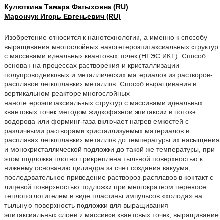
Кулюткина Тамара Фатыховна (RU)
Марончук Игорь Евгеньевич (RU)
Изобретение относится к нанотехнологии, а именно к способу
выращивания многослойных наногетероэпитаксиальных структур
с массивами идеальных квантовых точек (НГЭС ИКТ). Способ
основан на процессах растворения и кристаллизации
полупроводниковых и металлических материалов из растворов-
расплавов легкоплавких металлов. Способ выращивания в
вертикальном реакторе многослойных
наногетероэпитаксиальных структур с массивами идеальных
квантовых точек методом жидкофазной эпитаксии в потоке
водорода или форминг-газа включает нагрев емкостей с
различными растворами кристаллизуемых материалов в
расплавах легкоплавких металлов до температуры их насыщения
и монокристаллической подложки до такой же температуры, при
этом подложка плотно прикреплена тыльной поверхностью к
нижнему основанию цилиндра за счет создания вакуума,
последовательное приведение растворов-расплавов в контакт с
лицевой поверхностью подложки при многократном переносе
теплопоглотителем в виде пластины импульсов «холода» на
тыльную поверхность подложки для выращивания
эпитаксиальных слоев и массивов квантовых точек, выращивание