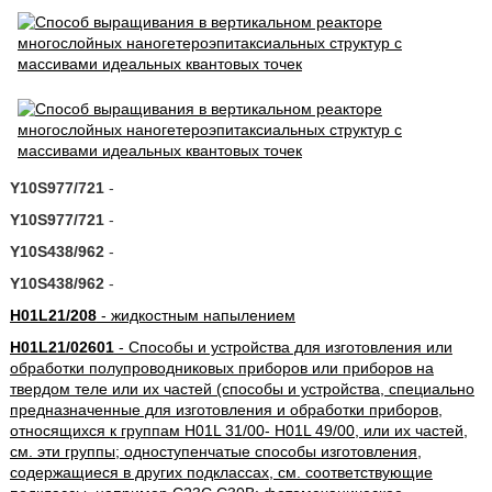
Y10S977/721
-
Y10S977/721
-
Y10S438/962
-
Y10S438/962
-
H01L21/208
- жидкостным напылением
H01L21/02601
- Способы и устройства для изготовления или
обработки полупроводниковых приборов или приборов на
твердом теле или их частей (способы и устройства, специально
предназначенные для изготовления и обработки приборов,
относящихся к группам H01L 31/00- H01L 49/00, или их частей,
см. эти группы; одноступенчатые способы изготовления,
содержащиеся в других подклассах, см. соответствующие