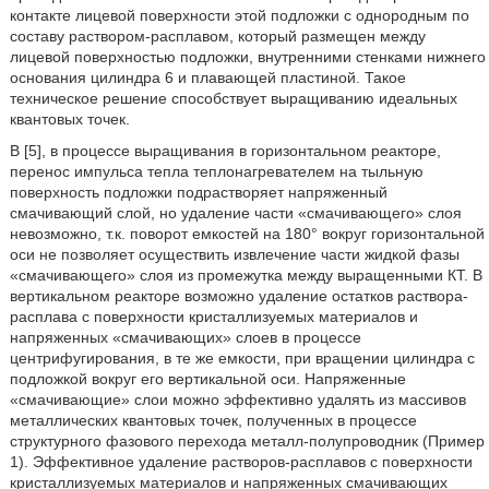
контакте лицевой поверхности этой подложки с однородным по
составу раствором-расплавом, который размещен между
лицевой поверхностью подложки, внутренними стенками нижнего
основания цилиндра 6 и плавающей пластиной. Такое
техническое решение способствует выращиванию идеальных
квантовых точек.
В [5], в процессе выращивания в горизонтальном реакторе,
перенос импульса тепла теплонагревателем на тыльную
поверхность подложки подрастворяет напряженный
смачивающий слой, но удаление части «смачивающего» слоя
невозможно, т.к. поворот емкостей на 180° вокруг горизонтальной
оси не позволяет осуществить извлечение части жидкой фазы
«смачивающего» слоя из промежутка между выращенными КТ. В
вертикальном реакторе возможно удаление остатков раствора-
расплава с поверхности кристаллизуемых материалов и
напряженных «смачивающих» слоев в процессе
центрифугирования, в те же емкости, при вращении цилиндра с
подложкой вокруг его вертикальной оси. Напряженные
«смачивающие» слои можно эффективно удалять из массивов
металлических квантовых точек, полученных в процессе
структурного фазового перехода металл-полупроводник (Пример
1). Эффективное удаление растворов-расплавов с поверхности
кристаллизуемых материалов и напряженных смачивающих