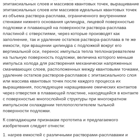
эпитаксиальных слоев и массивов квантовых точек, выращивание
эпитаксиальных слоев или массивов идеальных квантовых точек
из объема раствора-расплава, ограниченного внутренними
стенками нижнего основания цилиндра, лицевой поверхностью
подложки и плавающей на поверхности раствора-расплава
пластиной с отверстиями, через которые производят как
заполнение, так и удаление остатков раствора-расплава в те же
емкости, при вращении цилиндра с подложкой вокруг его
вертикальной оси, перенос импульса тепла теплонагревателем
на тыльную поверхность подложки, величина которого меньше
импульса холода для растворения механически напряженных
смачивающих слоев, расположенных между квантовыми точками,
удаление остатков растворов-расплавов с эпитаксиального слоя
или массива квантовых точек после каждого процесса их
выращивания, последующее наращивание омических контактов
через отверстия в плавающей пластине, находящейся в контакте
с поверхностью многослойной структуры при многократном
импульсном охлаждении теплопоглотителем тыльной
поверхности подложки.
К совпадающим признакам прототипа и предлагаемого
изобретения следует отнести:
1. нагрев емкостей с различными растворами-расплавами и