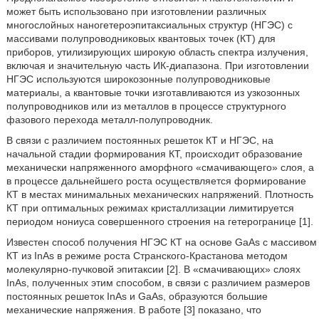
может быть использовано при изготовлении различных
многослойных наногетероэпитаксиальных структур (НГЭС) с
массивами полупроводниковых квантовых точек (КТ) для
приборов, утилизирующих широкую область спектра излучения,
включая и значительную часть ИК-диапазона. При изготовлении
НГЭС используются широкозонные полупроводниковые
материалы, а квантовые точки изготавливаются из узкозонных
полупроводников или из металлов в процессе структурного
фазового перехода металл-полупроводник.
В связи с различием постоянных решеток КТ и НГЭС, на
начальной стадии формирования КТ, происходит образование
механически напряженного аморфного «смачивающего» слоя, а
в процессе дальнейшего роста осуществляется формирование
КТ в местах минимальных механических напряжений. Плотность
КТ при оптимальных режимах кристаллизации лимитируется
периодом нониуса совершенного строения на гетерогранице [1].
Известен способ получения НГЭС КТ на основе GaAs с массивом
КТ из InAs в режиме роста Странского-Крастанова методом
молекулярно-пучковой эпитаксии [2]. В «смачивающих» слоях
InAs, полученных этим способом, в связи с различием размеров
постоянных решеток InAs и GaAs, образуются большие
механические напряжения. В работе [3] показано, что