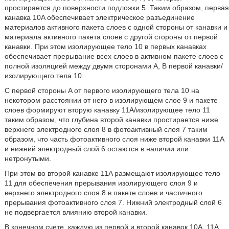
простирается до поверхности подложки 5. Таким образом, первая
канавка 10A обеспечивает электрическое разъединение
материалов активного пакета слоев с одной стороны от канавки и
материала активного пакета слоев с другой стороны от первой
канавки. При этом изолирующее тело 10 в первых канавках
обеспечивает прерывание всех слоев в активном пакете слоев с
полной изоляцией между двумя сторонами A, B первой канавки/
изолирующего тела 10.
С первой стороны A от первого изолирующего тела 10 на
некотором расстоянии от него в изолирующем слое 9 и пакете
слоев формируют вторую канавку 11A/изолирующее тело 11
таким образом, что глубина второй канавки простирается ниже
верхнего электродного слоя 8 в фотоактивный слоя 7 таким
образом, что часть фотоактивного слоя ниже второй канавки 11A
и нижний электродный слой 6 остаются в наличии или
нетронутыми.
При этом во второй канавке 11A размещают изолирующее тело
11 для обеспечения прерывания изолирующего слоя 9 и
верхнего электродного слоя 8 в пакете слоев и частичного
прерывания фотоактивного слоя 7. Нижний электродный слой 6
не подвергается влиянию второй канавки.
В конечном счете, каждую из первой и второй канавок 10A, 11A