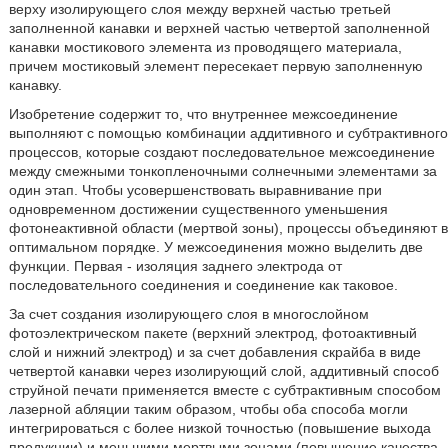
верху изолирующего слоя между верхней частью третьей
заполненной канавки и верхней частью четвертой заполненной
канавки мостикового элемента из проводящего материала,
причем мостиковый элемент пересекает первую заполненную
канавку.
Изобретение содержит то, что внутреннее межсоединение
выполняют с помощью комбинации аддитивного и субтрактивного
процессов, которые создают последовательное межсоединение
между смежными тонкопленочными солнечными элементами за
один этап. Чтобы усовершенствовать выравнивание при
одновременном достижении существенного уменьшения
фотонеактивной области (мертвой зоны), процессы объединяют в
оптимальном порядке. У межсоединения можно выделить две
функции. Первая - изоляция заднего электрода от
последовательного соединения и соединение как таковое.
За счет создания изолирующего слоя в многослойном
фотоэлектрическом пакете (верхний электрод, фотоактивный
слой и нижний электрод) и за счет добавления скрайба в виде
четвертой канавки через изолирующий слой, аддитивный способ
струйной печати применяется вместе с субтрактивным способом
лазерной абляции таким образом, чтобы оба способа могли
интегрироваться с более низкой точностью (повышение выхода
продукции) и меньшими мертвыми зонами (повышение качества