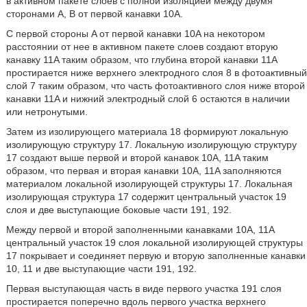
в активном пакете слоев с полной изоляцией между двумя
сторонами A, B от первой канавки 10A.
С первой стороны A от первой канавки 10A на некотором
расстоянии от нее в активном пакете слоев создают вторую
канавку 11A таким образом, что глубина второй канавки 11A
простирается ниже верхнего электродного слоя 8 в фотоактивный
слой 7 таким образом, что часть фотоактивного слоя ниже второй
канавки 11A и нижний электродный слой 6 остаются в наличии
или нетронутыми.
Затем из изолирующего материала 18 формируют локальную
изолирующую структуру 17. Локальную изолирующую структуру
17 создают выше первой и второй канавок 10A, 11A таким
образом, что первая и вторая канавки 10A, 11A заполняются
материалом локальной изолирующей структуры 17. Локальная
изолирующая структура 17 содержит центральный участок 19
слоя и две выступающие боковые части 191, 192.
Между первой и второй заполненными канавками 10A, 11A
центральный участок 19 слоя локальной изолирующей структуры
17 покрывает и соединяет первую и вторую заполненные канавки
10, 11 и две выступающие части 191, 192.
Первая выступающая часть в виде первого участка 191 слоя
простирается поперечно вдоль первого участка верхнего