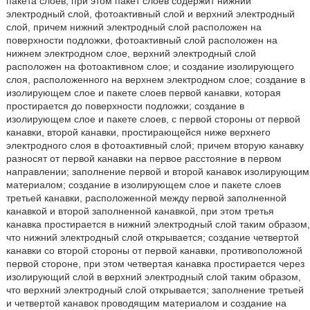
пакета слоев, при этом пакет слоев содержит нижний
электродный слой, фотоактивный слой и верхний электродный
слой, причем нижний электродный слой расположен на
поверхности подложки, фотоактивный слой расположен на
нижнем электродном слое, верхний электродный слой
расположен на фотоактивном слое; и создание изолирующего
слоя, расположенного на верхнем электродном слое; создание в
изолирующем слое и пакете слоев первой канавки, которая
простирается до поверхности подложки; создание в
изолирующем слое и пакете слоев, с первой стороны от первой
канавки, второй канавки, простирающейся ниже верхнего
электродного слоя в фотоактивный слой; причем вторую канавку
разносят от первой канавки на первое расстояние в первом
направлении; заполнение первой и второй канавок изолирующим
материалом; создание в изолирующем слое и пакете слоев
третьей канавки, расположенной между первой заполненной
канавкой и второй заполненной канавкой, при этом третья
канавка простирается в нижний электродный слой таким образом,
что нижний электродный слой открывается; создание четвертой
канавки со второй стороны от первой канавки, противоположной
первой стороне, при этом четвертая канавка простирается через
изолирующий слой в верхний электродный слой таким образом,
что верхний электродный слой открывается; заполнение третьей
и четвертой канавок проводящим материалом и создание на