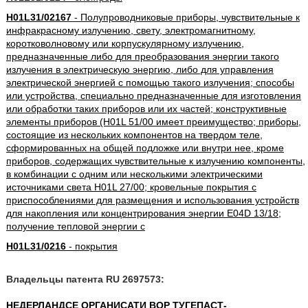
H01L31/02167
- Полупроводниковые приборы, чувствительные к
инфракрасному излучению, свету, электромагнитному,
коротковолновому или корпускулярному излучению,
предназначенные либо для преобразования энергии такого
излучения в электрическую энергию, либо для управления
электрической энергией с помощью такого излучения; способы
или устройства, специально предназначенные для изготовления
или обработки таких приборов или их частей; конструктивные
элементы приборов (H01L 51/00 имеет преимущество; приборы,
состоящие из нескольких компонентов на твердом теле,
сформированных на общей подложке или внутри нее, кроме
приборов, содержащих чувствительные к излучению компоненты,
в комбинации с одним или несколькими электрическими
источниками света H01L 27/00; кровельные покрытия с
приспособлениями для размещения и использования устройств
для накопления или концентрирования энергии E04D 13/18;
получение тепловой энергии с
H01L31/0216
- покрытия
Владельцы патента RU 2697573:
НЕДЕРЛАНДСЕ ОРГАНИСАТИ ВОР ТУГЕПАСТ-