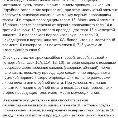
материала путем печати с применением проводящих чернил
(струйное заполнение чернилами), при этом мостиковый элемент
образует мостиковое соединение между первым проводящим
телом 14 и вторым проводящим телом 15. Мостиковый элемент
16 простирается поперечно от первого проводящего тела 14 в
третьей канавке 12 до второго проводящего тела 15 в четвертой
канавке 13 и пересекает первое изолирующее тело 10,
находящееся в первой канавке 10A. Дополнительно мостиковый
элемент 16 изолирован от пакета слоев 6, 7, 8 участками
изолирующего слоя 9.
Структуру этих четырех скрайбов (первой, второй, третьей и
четвертой канавок 10A, 11A, 12, 13), которая создана с помощью
процессов формирования канавок (лазерных абляций), легче
напечатать, поскольку проводящее соединение определяется
позицией первого и второго проводящих тел, а не размерами
линии печати или струйной печати. При условии, что линия
печати или линия струйной печати покрывает как первое, так и
второе проводящие тела, имеет место межсоединение.
В варианте осуществления для способствования
самовыравнивания мостикового элемента 16, который создан с
применением чернил, изолирующую поверхностную область 20
между первым и вторым проводящими телами можно локально