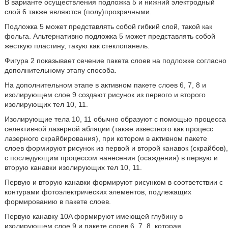
В варианте осуществления подложка 5 и нижний электродный
слой 6 также являются (полу)прозрачными.
Подложка 5 может представлять собой гибкий слой, такой как
фольга. Альтернативно подложка 5 может представлять собой
жесткую пластину, такую как стеклопанель.
Фигура 2 показывает сечение пакета слоев на подложке согласно
дополнительному этапу способа.
На дополнительном этапе в активном пакете слоев 6, 7, 8 и
изолирующем слое 9 создают рисунок из первого и второго
изолирующих тел 10, 11.
Изолирующие тела 10, 11 обычно образуют с помощью процесса
селективной лазерной абляции (также известного как процесс
лазерного скрайбирования), при котором в активном пакете
слоев формируют рисунок из первой и второй канавок (скрайбов),
с последующим процессом нанесения (осаждения) в первую и
вторую канавки изолирующих тел 10, 11.
Первую и вторую канавки формируют рисунком в соответствии с
контурами фотоэлектрических элементов, подлежащих
формированию в пакете слоев.
Первую канавку 10A формируют имеющей глубину в
изолирующем слое 9 и пакете слоев 6, 7, 8, которая