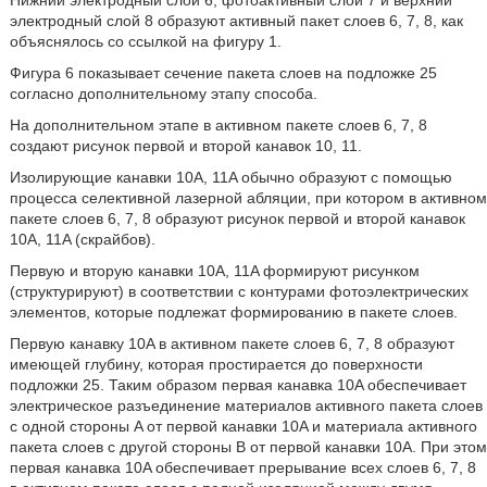
Нижний электродный слой 6, фотоактивный слой 7 и верхний
электродный слой 8 образуют активный пакет слоев 6, 7, 8, как
объяснялось со ссылкой на фигуру 1.
Фигура 6 показывает сечение пакета слоев на подложке 25
согласно дополнительному этапу способа.
На дополнительном этапе в активном пакете слоев 6, 7, 8
создают рисунок первой и второй канавок 10, 11.
Изолирующие канавки 10A, 11A обычно образуют с помощью
процесса селективной лазерной абляции, при котором в активном
пакете слоев 6, 7, 8 образуют рисунок первой и второй канавок
10A, 11A (скрайбов).
Первую и вторую канавки 10A, 11A формируют рисунком
(структурируют) в соответствии с контурами фотоэлектрических
элементов, которые подлежат формированию в пакете слоев.
Первую канавку 10A в активном пакете слоев 6, 7, 8 образуют
имеющей глубину, которая простирается до поверхности
подложки 25. Таким образом первая канавка 10A обеспечивает
электрическое разъединение материалов активного пакета слоев
с одной стороны A от первой канавки 10A и материала активного
пакета слоев с другой стороны B от первой канавки 10A. При этом
первая канавка 10A обеспечивает прерывание всех слоев 6, 7, 8