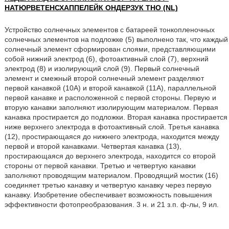
НАТЮРВЕТЕНСХАППЕЛЕЙК ОНДЕРЗУК ТНО (NL)
Устройство солнечных элементов с батареей тонкопленочных
солнечных элементов на подложке (5) выполнено так, что каждый
солнечный элемент сформирован слоями, представляющими
собой нижний электрод (6), фотоактивный слой (7), верхний
электрод (8) и изолирующий слой (9). Первый солнечный
элемент и смежный второй солнечный элемент разделяют
первой канавкой (10А) и второй канавкой (11А), параллельной
первой канавке и расположенной с первой стороны. Первую и
вторую канавки заполняют изолирующим материалом. Первая
канавка простирается до подложки. Вторая канавка простирается
ниже верхнего электрода в фотоактивный слой. Третья канавка
(12), простирающаяся до нижнего электрода, находится между
первой и второй канавками. Четвертая канавка (13),
простирающаяся до верхнего электрода, находится со второй
стороны от первой канавки. Третью и четвертую канавки
заполняют проводящим материалом. Проводящий мостик (16)
соединяет третью канавку и четвертую канавку через первую
канавку. Изобретение обеспечивает возможность повышения
эффективности фотопреобразования. 3 н. и 21 з.п. ф-лы, 9 ил.