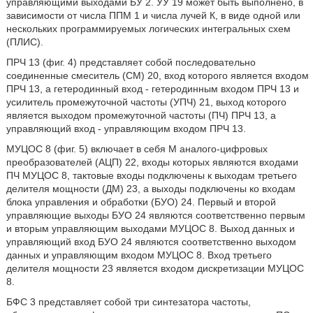
управляющими выходами БУ 2. УУ 19 может быть выполнено, в
зависимости от числа ППМ 1 и числа лучей К, в виде одной или
нескольких программируемых логических интегральных схем
(ПЛИС).
ПРЧ 13 (фиг. 4) представляет собой последовательно
соединенные смеситель (СМ) 20, вход которого является входом
ПРЧ 13, а гетеродинный вход - гетеродинным входом ПРЧ 13 и
усилитель промежуточной частоты (УПЧ) 21, выход которого
является выходом промежуточной частоты (ПЧ) ПРЧ 13, а
управляющий вход - управляющим входом ПРЧ 13.
МУЦОС 8 (фиг. 5) включает в себя М аналого-цифровых
преобразователей (АЦП) 22, входы которых являются входами
ПЧ МУЦОС 8, тактовые входы подключены к выходам третьего
делителя мощности (ДМ) 23, а выходы подключены ко входам
блока управления и обработки (БУО) 24. Первый и второй
управляющие выходы БУО 24 являются соответственно первым
и вторым управляющим выходами МУЦОС 8. Выход данных и
управляющий вход БУО 24 являются соответственно выходом
данных и управляющим входом МУЦОС 8. Вход третьего
делителя мощности 23 является входом дискретизации МУЦОС
8.
БФС 3 представляет собой три синтезатора частоты,