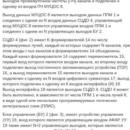
выходом промежуточной частоты (ПЧ) канала и подключен к
одному из входов ПЧ МУЦОС 8.
Выход данных МУЦОС 8 является выходом данных ППМ 1 и
соединен с одним из N входов данных СЦДО 4, управляющий
вход МУЦОС 8 является управляющим входом ППМ 1 и
соединен с одним из N управляющих выходов БУ 2.
СЦДО 4 (фиг. 2) имеет K формирователей 14 по числу
формируемых лучей, каждый из которых содержит N каналов, при
этом входы i-тых каналов в формирователях 14 объединены.
Каждый канал формирователя 14 содержит перемножитель 15,
первый вход которого является входом канала, ко второму входу
подключен выход постоянного запоминающего устройства (ПЗУ)
16, а выход перемножителя 15 является выходом канала и
подключен к одному из N входов цифрового сумматора 17, выход
которого подключен к одному из К входов интерфейса (И) 18.
Выход интерфейса 18 является выходом СЦДО 4. СЦДО 4 может
быть выполнено, в зависимости от числа ППМ 1 и числа лучей К,
в виде одной или нескольких программируемых логических
интегральных схем (ПЛИС).
Блок управления (БУ) 2 (фиг. 3), имеет устройство управления
(УУ) 19, вход которого является управляющим входом АФАР. УУ
19 также имеет N+2 управляющих выходов, которые являются