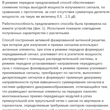
В режиме передачи предлагаемый способ обеспечивает
снижение потерь выходной мощности излучаемого сигнала, по
сравнению с прототипом, за счет отсутствия сумматора-делителя
мощности, на такую же величину 0,5…1,5 дБ.
Работоспособность предлагаемого способа была проверена на
макете устройства (фиг. 1). Испытания показали совпадение
полученных характеристик с расчетными.
Способ построения активной фазированной антенной решетки,
при котором для излучения и приема сигналов используют
антенные элементы, при этом в режиме передачи формируют
передаваемый сигнал, усиливают его в усилителе мощности,
распределяют с помощью распределительной системы, в
режиме передачи устанавливают направление передающего
луча с помощью фазовращателей, в режиме приема усиливают
принимаемые сигналы, преобразуют по частоте, выполняют
дискретизацию сигналов и формируют приемную диаграмму
направленности путем взвешенного суммирования сигналов в
системе цифрового диаграммообразования, отличающийся тем,
что размещают антенные элементы на передних панелях
многоканальных приемо-передающих модулей в узлах
прямоугольной или треугольной сетки с шагом по вертикали и
горизонтали, определяемым требуемым сектором сканирования,
соответственно, в вертикальной и горизонтальной плоскостях,