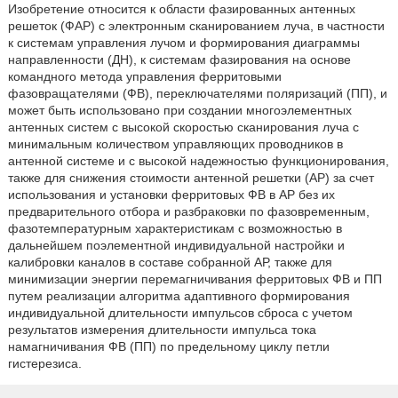
Изобретение относится к области фазированных антенных
решеток (ФАР) с электронным сканированием луча, в частности
к системам управления лучом и формирования диаграммы
направленности (ДН), к системам фазирования на основе
командного метода управления ферритовыми
фазовращателями (ФВ), переключателями поляризаций (ПП), и
может быть использовано при создании многоэлементных
антенных систем с высокой скоростью сканирования луча с
минимальным количеством управляющих проводников в
антенной системе и с высокой надежностью функционирования,
также для снижения стоимости антенной решетки (АР) за счет
использования и установки ферритовых ФВ в АР без их
предварительного отбора и разбраковки по фазовременным,
фазотемпературным характеристикам с возможностью в
дальнейшем поэлементной индивидуальной настройки и
калибровки каналов в составе собранной АР, также для
минимизации энергии перемагничивания ферритовых ФВ и ПП
путем реализации алгоритма адаптивного формирования
индивидуальной длительности импульсов сброса с учетом
результатов измерения длительности импульса тока
намагничивания ФВ (ПП) по предельному циклу петли
гистерезиса.