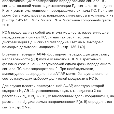
обеспечивающих формирование передаваемого сигнала ПС,
сигнала тактовой частоты дискретизации Fд, сигнала гетеродина
Fгет и усилитель мощности передаваемого сигнала ПС. При этом
могут быть использованы, например, синтезаторы и усилители из
[3 - стр. 142-143. Mini-Circuits. RF & Microwave components guide.
2010].
PC 5 представляет собой делители мощности, разветвляющие
передаваемый сигнал ПС, сигнал тактовой частоты
дискретизации Fд, и сигнал гетеродина Fгет на N выходов с
помощью делителей мощности [3 - стр. 136-140].
В режиме передачи АФАР формирует передающую диаграмму
направленности (ДН) путем установки в ППМ 1 требуемых
фазовых соотношений регулировкой сдвига фазы передающего
сигнала ПС в фазовращателях 9. При необходимости,
амплитудное распределение в АФАР может быть установлено
соответствующим выбором делителей мощности в PC 5.
Для случая плоской прямоугольной АФАР, апертура которой
содержит N
АЭ 11, установленных вдоль координаты X на
x
расстоянии d
, и N
АЭ 11, установленных вдоль координаты Y, на
x
y
расстоянии d
, диаграмма направленности F(ϕ, θ) определяется
y
как [2 - стр. 27-28]: