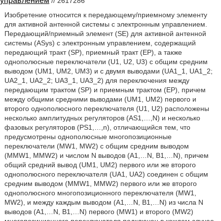
управлением
// 2617286
Изобретение относится к передающему/приемному элементу
для активной антенной системы с электронным управлением.
Передающий/приемный элемент (SE) для активной антенной
системы (ASys) с электронным управлением, содержащий
передающий тракт (SP), приемный тракт (ЕР), а также
однополюсные переключатели (U1, U2, U3) с общим средним
выводом (UM1, UM2, UM3) и с двумя выводами (UA1_1, UA1_2;
UA2_1, UA2_2; UA3_1, UA3_2) для переключения между
передающим трактом (SP) и приемным трактом (ЕР), причем
между общими средними выводами (UM1, UM2) первого и
второго однополюсного переключателя (U1, U2) расположены
несколько амплитудных регуляторов (AS1,…,N) и несколько
фазовых регуляторов (PS1,…,n), отличающийся тем, что
предусмотрены однополюсные многопозиционные
переключатели (MW1, MW2) с общим средним выводом
(MMW1, MMW2) и числом N выводов (A1,…N, B1,…N), причем
общий средний вывод (UM1, UM2) первого или же второго
однополюсного переключателя (UA1, UA2) соединен с общим
средним выводом (MMW1, MMW2) первого или же второго
однополюсного многопозиционного переключателя (MW1,
MW2), и между каждым выводом (A1,…N, B1,…N) из числа N
выводов (A1,…N, B1,…N) первого (MW1) и второго (MW2)