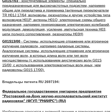
G01S7/03
- конструктивные элементы, специально
предназначенные для высокочастотных подсистем, например
общие для передатчика и приемника (антенные переключатели
TR H01J 17/64; волноводы, резонаторы и другие устройства типа
волноводов H01P; антенны H01Q; электронные схемы общего
назначения, например генерирование электрических колебаний,
модуляция, демодуляция, усиление, импульсная техника H03;
цепи полного сопротивления, резонаторы H03H)
G01S13/00
- Системы, использующие отражение или вторичное
излучение радиоволн, например радарные системы.
Аналогичные системы, использующие отражение или вторичное
излучение волн, в которых длина волн или тип волн
несущественны (с использованием акустических волн G01S
15/00; с использованием электромагнитных волн иных, чем
радиоволны G01S 17/00).
Владельцы патента RU 2697194:
Федеральное государственное унитарное предприятие
"Ростовский-на-Дону научно-исследовательский институт
радиосвязи" (ФГУП "РНИИРС") (RU)
Изобретение относится к антенной технике и предназначено для