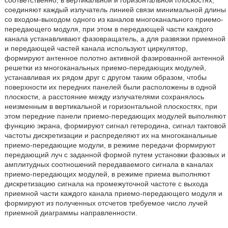
соединяют каждый излучатель линией связи минимальной длины
со входом-выходом одного из каналов многоканального приемо-
передающего модуля, при этом в передающей части каждого
канала устанавливают фазовращатель, а для развязки приемной
и передающей частей канала используют циркулятор,
формируют антенное полотно активной фазированной антенной
решетки из многоканальных приемо-передающих модулей,
устанавливая их рядом друг с другом таким образом, чтобы
поверхности их передних панелей были расположены в одной
плоскости, а расстояние между излучателями сохранялось
неизменным в вертикальной и горизонтальной плоскостях, при
этом передние панели приемо-передающих модулей выполняют
функцию экрана, формируют сигнал гетеродина, сигнал тактовой
частоты дискретизации и распределяют их на многоканальные
приемо-передающие модули, в режиме передачи формируют
передающий луч с заданной формой путем установки фазовых и
амплитудных соотношений передаваемого сигнала в каналах
приемо-передающих модулей, в режиме приема выполняют
дискретизацию сигнала на промежуточной частоте с выхода
приемной части каждого канала приемо-передающего модуля и
формируют из полученных отсчетов требуемое число лучей
приемной диаграммы направленности.