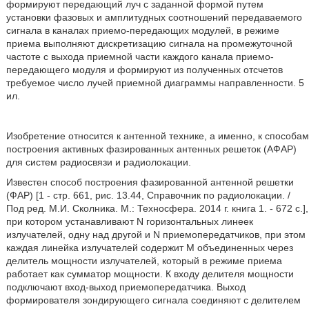
формируют передающий луч с заданной формой путем
установки фазовых и амплитудных соотношений передаваемого
сигнала в каналах приемо-передающих модулей, в режиме
приема выполняют дискретизацию сигнала на промежуточной
частоте с выхода приемной части каждого канала приемо-
передающего модуля и формируют из полученных отсчетов
требуемое число лучей приемной диаграммы направленности. 5
ил.
Изобретение относится к антенной технике, а именно, к способам
построения активных фазированных антенных решеток (АФАР)
для систем радиосвязи и радиолокации.
Известен способ построения фазированной антенной решетки
(ФАР) [1 - стр. 661, рис. 13.44, Справочник по радиолокации. /
Под ред. М.И. Сколника. М.: Техносфера. 2014 г. книга 1. - 672 с.],
при котором устанавливают N горизонтальных линеек
излучателей, одну над другой и N приемопередатчиков, при этом
каждая линейка излучателей содержит М объединенных через
делитель мощности излучателей, который в режиме приема
работает как сумматор мощности. К входу делителя мощности
подключают вход-выход приемопередатчика. Выход
формирователя зондирующего сигнала соединяют с делителем