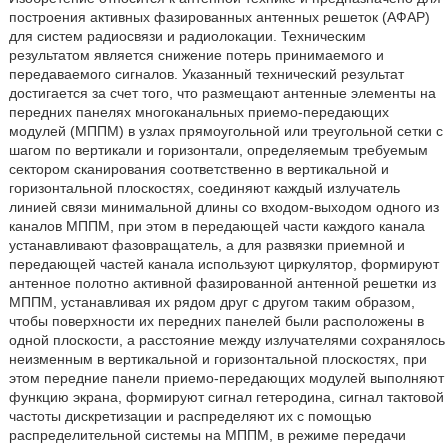
построения активных фазированных антенных решеток (АФАР)
для систем радиосвязи и радиолокации. Техническим
результатом является снижение потерь принимаемого и
передаваемого сигналов. Указанный технический результат
достигается за счет того, что размещают антенные элементы на
передних панелях многоканальных приемо-передающих
модулей (МППМ) в узлах прямоугольной или треугольной сетки с
шагом по вертикали и горизонтали, определяемым требуемым
сектором сканирования соответственно в вертикальной и
горизонтальной плоскостях, соединяют каждый излучатель
линией связи минимальной длины со входом-выходом одного из
каналов МППМ, при этом в передающей части каждого канала
устанавливают фазовращатель, а для развязки приемной и
передающей частей канала используют циркулятор, формируют
антенное полотно активной фазированной антенной решетки из
МППМ, устанавливая их рядом друг с другом таким образом,
чтобы поверхности их передних панелей были расположены в
одной плоскости, а расстояние между излучателями сохранялось
неизменным в вертикальной и горизонтальной плоскостях, при
этом передние панели приемо-передающих модулей выполняют
функцию экрана, формируют сигнал гетеродина, сигнал тактовой
частоты дискретизации и распределяют их с помощью
распределительной системы на МППМ, в режиме передачи