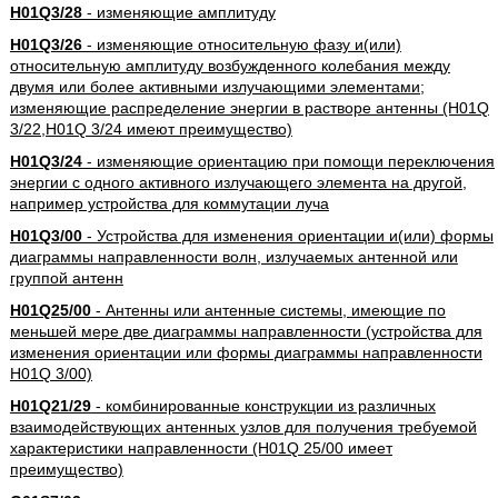
H01Q3/28
- изменяющие амплитуду
H01Q3/26
- изменяющие относительную фазу и(или)
относительную амплитуду возбужденного колебания между
двумя или более активными излучающими элементами;
изменяющие распределение энергии в растворе антенны (H01Q
3/22,H01Q 3/24 имеют преимущество)
H01Q3/24
- изменяющие ориентацию при помощи переключения
энергии с одного активного излучающего элемента на другой,
например устройства для коммутации луча
H01Q3/00
- Устройства для изменения ориентации и(или) формы
диаграммы направленности волн, излучаемых антенной или
группой антенн
H01Q25/00
- Антенны или антенные системы, имеющие по
меньшей мере две диаграммы направленности (устройства для
изменения ориентации или формы диаграммы направленности
H01Q 3/00)
H01Q21/29
- комбинированные конструкции из различных
взаимодействующих антенных узлов для получения требуемой
характеристики направленности (H01Q 25/00 имеет
преимущество)