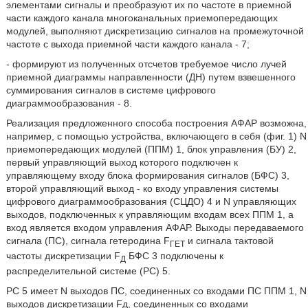
элементами сигналы и преобразуют их по частоте в приемной
части каждого канала многоканальных приемопередающих
модулей, выполняют дискретизацию сигналов на промежуточной
частоте с выхода приемной части каждого канала - 7;
- формируют из полученных отсчетов требуемое число лучей
приемной диаграммы направленности (ДН) путем взвешенного
суммирования сигналов в системе цифрового
диаграммообразования - 8.
Реализация предложенного способа построения АФАР возможна,
например, с помощью устройства, включающего в себя (фиг. 1) N
приемопередающих модулей (ППМ) 1, блок управления (БУ) 2,
первый управляющий выход которого подключен к
управляющему входу блока формирования сигналов (БФС) 3,
второй управляющий выход - ко входу управления системы
цифрового диаграммообразования (СЦДО) 4 и N управляющих
выходов, подключенных к управляющим входам всех ППМ 1, а
вход является входом управления АФАР. Выходы передаваемого
сигнала (ПС), сигнала гетеродина F
и сигнала тактовой
ГЕТ
частоты дискретизации F
БФС 3 подключены к
Д
распределительной системе (PC) 5.
PC 5 имеет N выходов ПС, соединенных со входами ПС ППМ 1, N
выходов дискретизации Fд, соединенных со входами