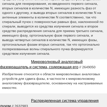
сигнала для генерирования, из введенного первого сигнала,
вторых сигналов в количестве N, имеющих разность фаз от
одного к другому, и вывода вторых сигналов в количестве N на
антенные элементы в количестве N соответственно, так что
спиральный пучок с поверхностью равных фаз, наклоненной по
спирали, выводится из средства излучения сигнала и второе
средство распределения сигнала для приема третьего сигнала,
имеющего фазу, ортогональную фазе первого сигнала, и
вывода четвертых сигналов в количестве N, имеющих фазы,
ортогональные фазам вторых сигналов, так что ортогонально
поляризованные волны спирального пучка формируются
средством излучения сигнала.
Микроволновый аналоговый
фазовращатель и система, содержащая его
// 2649050
Изобретение относится к области микроволновых аналоговых
устройств для сдвига фазы, в частности к микроволновому
аналоговому фазовращателю, основанному на настраиваемых
емкостях.
Распределенная система управления
лучом
// 2632983