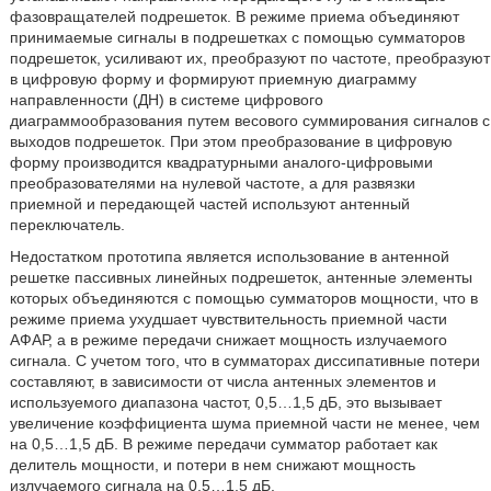
фазовращателей подрешеток. В режиме приема объединяют
принимаемые сигналы в подрешетках с помощью сумматоров
подрешеток, усиливают их, преобразуют по частоте, преобразуют
в цифровую форму и формируют приемную диаграмму
направленности (ДН) в системе цифрового
диаграммообразования путем весового суммирования сигналов с
выходов подрешеток. При этом преобразование в цифровую
форму производится квадратурными аналого-цифровыми
преобразователями на нулевой частоте, а для развязки
приемной и передающей частей используют антенный
переключатель.
Недостатком прототипа является использование в антенной
решетке пассивных линейных подрешеток, антенные элементы
которых объединяются с помощью сумматоров мощности, что в
режиме приема ухудшает чувствительность приемной части
АФАР, а в режиме передачи снижает мощность излучаемого
сигнала. С учетом того, что в сумматорах диссипативные потери
составляют, в зависимости от числа антенных элементов и
используемого диапазона частот, 0,5…1,5 дБ, это вызывает
увеличение коэффициента шума приемной части не менее, чем
на 0,5…1,5 дБ. В режиме передачи сумматор работает как
делитель мощности, и потери в нем снижают мощность
излучаемого сигнала на 0,5…1,5 дБ.