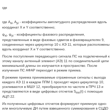
где
где A
, A
- коэффициенты амплитудного распределения вдоль
xi
yi
координат X и Y соответственно;
ψ
, ψ
- коэффициенты фазового распределения,
xi
yi
представленные в виде фазовых сдвигов в фазовращателях 9,
соединенных через циркулятор 10 с АЭ 11, которые расположены
вдоль координат X и Y соответственно.
После поступления передающего сигнала ПС на подключенный к
этому каналу антенный элемент (АЭ) 11 по соединительной цепи
минимальной длины он излучается в пространство. После
излучения ПС АФАР переходит в режим приема.
В режиме приема принимаемые отраженные сигналы с выхода
каждого АЭ 11 в каждом ППМ 1 проходят через циркулятор 10,
усиливаются в МШУ 12, преобразуются по частоте в ПРЧ 13 и
представляются в виде цифровых отсчетов S
(t) с помощью
mn
АЦП 22.
Из полученных цифровых отсчетов формируют приемную одно-
или многолучевую ДН путем взвешенного суммирования в СЦДО