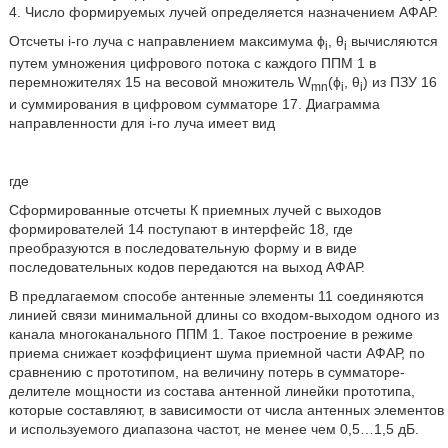
4. Число формируемых лучей определяется назначением АФАР.
Отсчеты i-го луча с направлением максимума ϕ
, θ
вычисляются
i
i
путем умножения цифрового потока с каждого ППМ 1 в
перемножителях 15 на весовой множитель W
(ϕ
, θ
) из ПЗУ 16
mn
i
i
и суммирования в цифровом сумматоре 17. Диаграмма
направленности для i-го луча имеет вид
где
Сформированные отсчеты К приемных лучей с выходов
формирователей 14 поступают в интерфейс 18, где
преобразуются в последовательную форму и в виде
последовательных кодов передаются на выход АФАР.
В предлагаемом способе антенные элементы 11 соединяются
линией связи минимальной длины со входом-выходом одного из
канала многоканального ППМ 1. Такое построение в режиме
приема снижает коэффициент шума приемной части АФАР, по
сравнению с прототипом, на величину потерь в сумматоре-
делителе мощности из состава антенной линейки прототипа,
которые составляют, в зависимости от числа антенных элементов
и используемого диапазона частот, не менее чем 0,5…1,5 дБ.