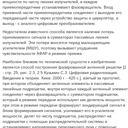
мощности по числу линеек излучателей, в каждом
приемопередатчике устанавливают фазовращатель. Вход
приемной части приемопередатчика соединяют с выходом его
передающей части через устройство защиты и циркулятор, а
выход - с аналого-цифровым преобразователем.
Недостатком известного способа является наличие потерь
принимаемого сигнала в сумматорах пассивных линеек
излучателей. Эти потери вносятся перед малошумящим
усилителем (МШУ), поэтому вызывают ухудшение
чувствительности АФАР в режиме приема.
Наиболее близким по технической сущности к изобретению
является способ построения фазированной антенной решетки [2
- стр. 25, рис. 2.3, 2.5 Кузьмин С.З. Цифровая радиолокация.
Введение в теорию. Киев. 2000 г. - 420 с.], взятый за прототип,
при котором объединяют антенные элементы в пассивные
линейные подрешетки, внутри которых каждый антенный элемент
соединяют через фазовращатель с сумматором подрешетки,
который в режиме передачи используют как делитель мощности,
при этом в режиме передачи формируют зондирующий сигнал в
блоке формирования сигналов, усиливают его в усилителе
мощности, делят по числу подрешеток, распределяют на
подрешетки с помощью распределительной системы и
устанавливают направление передающего луча с помощью