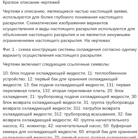
Краткое описание чертежей
Чертежи к описанию, являющиеся частью настоящей заявки,
используются для более глубокого понимания настоящего
раскрытия. Схематические изображения вариантов
осуществления и виды настоящего раскрытия используются для
объяснения настоящего раскрытия и не являются ненужными
ограничениями настоящего раскрытия. На чертежах:
Фиг. 1 - схема конструкции системы охлаждения согласно одному
варианту осуществления настоящего раскрытия.
Чертежи включают следующие ссылочные символы:
10: блок подачи охлаждающей жидкости; 11: теплообменное
устройство; 12: первый бак для хранения охлаждающей
жидкости; 13: бак подачи охлаждающей жидкости; 131: первая
переливная плита; 132: вторая переливная плита; 20: блок
охлаждения; 21: трубопровод подачи охлаждающей жидкости; 30:
блок возврата охлаждающей жидкости; 31: группа трубопровода
возврата охлаждающей жидкости; 311: патрубок возврата
охлаждающей жидкости; 312: трубопровод всасывания; 32: бак
возврата охлаждающей жидкости; 40: группа нагнетательного
насоса; 41: инжектор; 42: нагнетательный насос; 50: буферная
камера для охлаждающей жидкости; 60: второй бак для хранения
охлаждающей жидкости; 70: первый насос подачи охлаждающей