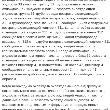
жидкости 30 включает группу 31 трубопровода возврата
охлаждающей жидкости и бак 32 возврата охлаждающей
жидкости, группа 31 трубопровода возврата охлаждающей
жидкости включает патрубок возврата охлаждающей жидкости
311 и трубопровод всасывания 312, сообщающийся с патрубком
возврата охлаждающей жидкости 311, канал патрубка возврата
охлаждающей жидкости 311 от трубопровода всасывания 312
сообщается с блоком охлаждения 20, канал трубопровода
всасывания 312 от патрубка возврата охлаждающей жидкости 311
сообщается с баком возврата охлаждающей жидкости 32,
горизонтальная плоскость блока 10 подачи охлаждающей
жидкости выше чем горизонтальная плоскость бака 32 возврата
охлаждающей жидкости, группа 40 нагнетательного насоса
включает инжектор 41 и нагнетательный насос 42, инжектор 41
сообщается с нагнетательным насосом 42, и инжектор 41
расположен на трубопроводе всасывания 312 сообщающимся
образом.
Когда необходимо охлаждать охлаждаемый объект, группу 40
нагнетательного насоса включают, чтобы позволить выкачивать
жидкость из бака 32 возврата охлаждающей жидкости, так что
давление в баке 32 возврата охлаждающей жидкости 32
становится отрицательным, и формируется определенный
перепад давления между ним и блоком 10 подачи охлаждающей