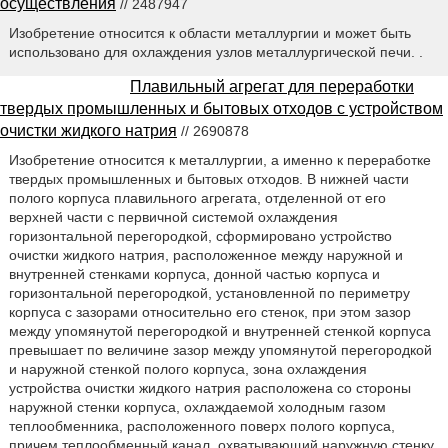
осуществления
// 2487947
Изобретение относится к области металлургии и может быть
использовано для охлаждения узлов металлургической печи. .
Плавильный агрегат для переработки
твердых промышленных и бытовых отходов с устройством
очистки жидкого натрия
// 2690878
Изобретение относится к металлургии, а именно к переработке
твердых промышленных и бытовых отходов. В нижней части
полого корпуса плавильного агрегата, отделенной от его
верхней части с первичной системой охлаждения
горизонтальной перегородкой, сформировано устройство
очистки жидкого натрия, расположенное между наружной и
внутренней стенками корпуса, донной частью корпуса и
горизонтальной перегородкой, установленной по периметру
корпуса с зазорами относительно его стенок, при этом зазор
между упомянутой перегородкой и внутренней стенкой корпуса
превышает по величине зазор между упомянутой перегородкой
и наружной стенкой полого корпуса, зона охлаждения
устройства очистки жидкого натрия расположена со стороны
наружной стенки корпуса, охлаждаемой холодным газом
теплообменника, расположенного поверх полого корпуса,
причем теплообменный канал, охватывающий наружную стенку