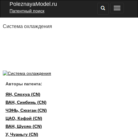
PoleznayaModel.ru
Патентный поиск
Система охлаждения
Авторы патента:
ЯН, Сяохуа (CN)
ВАН, Синбинь (CN)
ЧЭНЬ, Сюэган (CN)
ЦАО, Кэфэй (CN)
ВАН, Шусяо (CN)
У, Чуаньгу (CN)