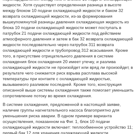
жидкости. Хотя существует определенная разница в высоте
между блоком 10 подачи охлаждающей жидкости и баком 32
возврата охлаждающей жидкости, из-за формирования
вышеупомянутой разницы давления охлаждающая жидкость из
блока 10 подачи охлаждающей жидкости может поступать в
патрубок 21 подачи охлаждающей жидкости под действием
атмосферного давления и затем в бак 32 возврата охлаждающей
жидкости последовательно через патрубок 311 возврата
охлаждающей жидкости и трубопровод 312 всасывания. Кроме
того, в присутствие отрицательного давления в системе
охлаждения блок охлаждения 20 имеет утечку, и разлива
охлаждающей жидкости не произойдет или вряд ли произойдет, в
результате чего снижается риск взрыва расплава высокой
температуры при контакте с охлаждающей жидкостью,
вызываемого разливом последней. Кроме того, конструкция
описанной выше системы охлаждения также помогает уменьшить
сопротивление потоку во время охлаждения.
В системе охлаждения, предложенной в настоящей заявке,
наличие группы нагнетательного насоса благоприятно для
уменьшения риска аварии. В одном примере варианта
осуществления, показанном на Фиг. 1, блок 10 подачи
охлаждающей жидкости включает: теплообменное устройство 11;
первый бак 12 для хранения охлаждающей жидкости,