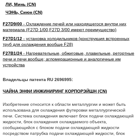
ЛИ, Минь (CN)
ЧЭНЬ, Сиюн (CN)
F27D9/00
- Охлаждение печей или находящегося внутри них
материала (F27D 1/00,F27D 3/00 имеют преимущество)
F27D1/12
- установка холодильников (конструкция встроенных
труб для охлаждения вообще F28)
F27B1/24
- Нагревательные, обжиговые, плавильные, ретортные
печи и печи вообще; агломерационные и аналогичные им
устройства
Владельцы патента RU 2696995:
ЧАЙНА ЭНФИ ИНЖИНИРИНГ КОРПОРЭЙШН (CN)
Изобретение относится к области металлургии и может быть
использована для охлаждения футеровки металлургической
печи. Система охлаждения включает блок подачи охлаждающей
жидкости, блок охлаждения охлаждаемого объекта,
сообщающийся с блоком подачи охлаждающей жидкости
посредством патрубка подачи охлаждающей жидкости, блок