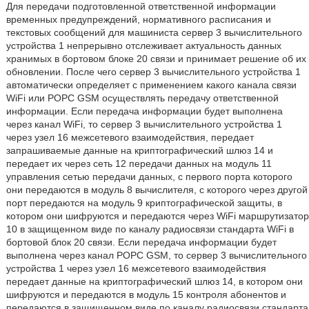
Для передачи подготовленной ответственной информации
временных предупреждений, нормативного расписания и
текстовых сообщений для машиниста сервер 3 вычислительного
устройства 1 непрерывно отслеживает актуальность данных
хранимых в бортовом блоке 20 связи и принимает решение об их
обновлении. После чего сервер 3 вычислительного устройства 1
автоматически определяет с применением какого канала связи
WiFi или РОРС GSM осуществлять передачу ответственной
информации. Если передача информации будет выполнена
через канал WiFi, то сервер 3 вычислительного устройства 1
через узел 16 межсетевого взаимодействия, передает
запрашиваемые данные на криптографический шлюз 14 и
передает их через сеть 12 передачи данных на модуль 11
управления сетью передачи данных, с первого порта которого
они передаются в модуль 8 вычислителя, с которого через другой
порт передаются на модуль 9 криптографической защиты, в
котором они шифруются и передаются через WiFi маршрутизатор
10 в защищенном виде по каналу радиосвязи стандарта WiFi в
бортовой блок 20 связи. Если передача информации будет
выполнена через канал РОРС GSM, то сервер 3 вычислительного
устройства 1 через узел 16 межсетевого взаимодействия
передает данные на криптографический шлюз 14, в котором они
шифруются и передаются в модуль 15 контроля абонентов и
передаются в защищенном виде по каналу радиосвязи стандарта