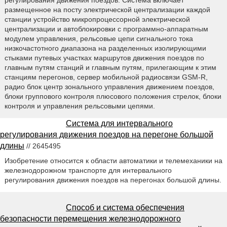
регулирования движения поездов. Система включает
размещенное на посту электрической централизации каждой
станции устройство микропроцессорной электрической
централизации и автоблокировки с программно-аппаратным
модулем управления, рельсовые цепи сигнального тока
низкочастотного диапазона на разделенных изолирующими
стыками путевых участках маршрутов движения поездов по
главным путям станций и главным путям, прилегающим к этим
станциям перегонов, сервер мобильной радиосвязи GSM-R,
радио блок центр зонального управления движением поездов,
блоки группового контроля плюсового положения стрелок, блоки
контроля и управления рельсовыми цепями.
Система для интервального
регулирования движения поездов на перегоне большой
длины
// 2645495
Изобретение относится к области автоматики и телемеханики на
железнодорожном транспорте для интервального
регулирования движения поездов на перегонах большой длины.
Способ и система обеспечения
безопасности перемещения железнодорожного