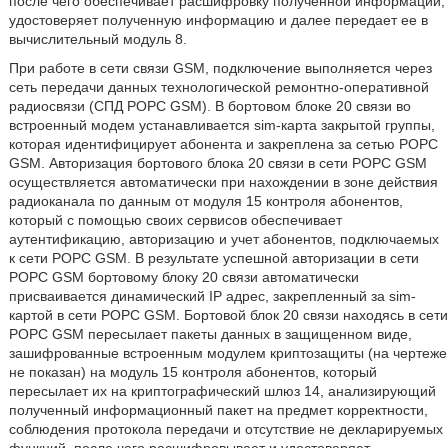
после чего обеспечивает расшифровку полученной информации,
удостоверяет полученную информацию и далее передает ее в
вычислительный модуль 8.
При работе в сети связи GSM, подключение выполняется через
сеть передачи данных технологической ремонтно-оперативной
радиосвязи (СПД РОРС GSM). В бортовом блоке 20 связи во
встроенный модем устанавливается sim-карта закрытой группы,
которая идентифицирует абонента и закреплена за сетью РОРС
GSM. Авторизация бортового блока 20 связи в сети РОРС GSM
осуществляется автоматически при нахождении в зоне действия
радиоканала по данным от модуля 15 контроля абонентов,
который с помощью своих сервисов обеспечивает
аутентификацию, авторизацию и учет абонентов, подключаемых
к сети РОРС GSM. В результате успешной авторизации в сети
РОРС GSM бортовому блоку 20 связи автоматически
присваивается динамический IP адрес, закрепленный за sim-
картой в сети РОРС GSM. Бортовой блок 20 связи находясь в сети
РОРС GSM пересылает пакеты данных в защищенном виде,
зашифрованные встроенным модулем криптозащиты (на чертеже
не показан) на модуль 15 контроля абонентов, который
пересылает их на криптографический шлюз 14, анализирующий
полученный информационный пакет на предмет корректности,
соблюдения протокола передачи и отсутствие не декларируемых