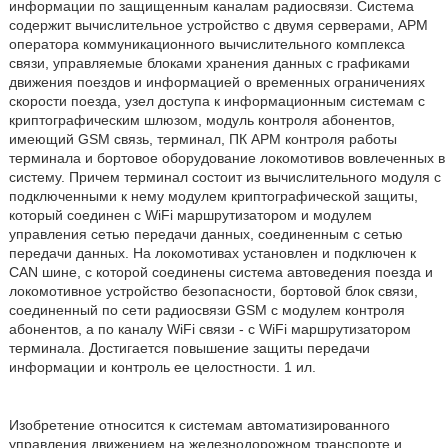
информации по защищенным каналам радиосвязи. Система
содержит вычислительное устройство с двумя серверами, АРМ
оператора коммуникационного вычислительного комплекса
связи, управляемые блоками хранения данных с графиками
движения поездов и информацией о временных ограничениях
скорости поезда, узел доступа к информационным системам с
криптографическим шлюзом, модуль контроля абонентов,
имеющий GSM связь, терминал, ПК АРМ контроля работы
терминала и бортовое оборудование локомотивов вовлеченных в
систему. Причем терминал состоит из вычислительного модуля с
подключенными к нему модулем криптографической защиты,
который соединен с WiFi маршрутизатором и модулем
управления сетью передачи данных, соединенным с сетью
передачи данных. На локомотивах установлен и подключен к
CAN шине, с которой соединены система автоведения поезда и
локомотивное устройство безопасности, бортовой блок связи,
соединенный по сети радиосвязи GSM с модулем контроля
абонентов, а по каналу WiFi связи - с WiFi маршрутизатором
терминала. Достигается повышение защиты передачи
информации и контроль ее целостности. 1 ил.
Изобретение относится к системам автоматизированного
управления движением на железнодорожном транспорте и