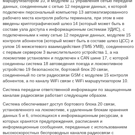
маршрутизатором 10, и модулем 11 управления сетью передачи
данных, соединенным с сетью 12 передачи данных, к которой
подключен персональный компьютер 13 автоматизированного
рабочего места контроля работы терминала, при этом в нее
введены криптографический шлюз 14 (который может быть в
составе узла доступа к информационным системам УДИС), с
подключенными к нему сетью 12 передачи данных, модулем 15
контроля абонентов (который может быть в составе шлюз ЦСС) и
узлом 16 межсетевого взаимодействия (ПИБ УМВ), соединенного
с первым сервером 3 вычислительного устройства 1, а на
локомотиве установлен и подключен к CAN шине 17, с которой
соединены система 18 автоведения поезда и локомотивное
устройство 19 безопасности, бортовой блок 20 связи,
соединенный по сети радиосвязи GSM с модулем 15 контроля
абонентов, а по каналу WiFi связи с WiFi маршрутизатором 10.
Система передачи ответственной информации по защищенным
каналам радиосвязи работает следующим образом.
Система обеспечивает доступ бортового блока 20 связи,
установленного на локомотиве, к удаленным блокам хранения
данных 5 и 6, относящихся к информационным ресурсам, в
которых хранятся предупреждения, расписания и
информационные сообщения, переданные с использованием
высокоскоростных беспроводных каналов радиосвязи с