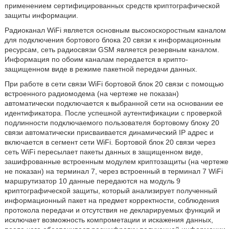
применением сертифицированных средств криптографической
защиты информации.
Радиоканал WiFi является основным высокоскоростным каналом
для подключения бортового блока 20 связи к информационным
ресурсам, сеть радиосвязи GSM является резервным каналом.
Информация по обоим каналам передается в крипто-
защищенном виде в режиме пакетной передачи данных.
При работе в сети связи WiFi бортовой блок 20 связи с помощью
встроенного радиомодема (на чертеже не показан)
автоматически подключается к выбранной сети на основании ее
идентификатора. После успешной аутентификации с проверкой
подлинности подключаемого пользователя бортовому блоку 20
связи автоматически присваивается динамический IP адрес и
включается в сегмент сети WiFi. Бортовой блок 20 связи через
сеть WiFi пересылает пакеты данных в защищенном виде,
зашифрованные встроенным модулем криптозащиты (на чертеже
не показан) на терминал 7, через встроенный в терминал 7 WiFi
маршрутизатор 10 данные передаются на модуль 9
криптографической защиты, который анализирует полученный
информационный пакет на предмет корректности, соблюдения
протокола передачи и отсутствия не декларируемых функций и
исключает возможность компрометации и искажения данных,