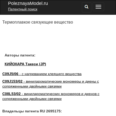
PoleznayaModel.ru
Патентный поиск
Термоплавкое связующее вещество
Авторы патента:
КИЙОХАРА Такеси (JP)
C09J5/06
- с нагреванием клеящего вещества
C09J153/02
- винилароматические мономеры и диены с
сопряженными двойными связями
C08L53/02
- винилароматических мономеров и диенов с
сопряженными двойными связями
Владельцы патента RU 2695175: