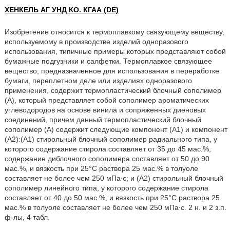
ХЕНКЕЛЬ АГ УНД КО. КГАА (DE)
Изобретение относится к термоплавкому связующему веществу,
используемому в производстве изделий одноразового
использования, типичные примеры которых представляют собой
бумажные подгузники и салфетки. Термоплавкое связующее
вещество, предназначенное для использования в переработке
бумаги, переплетном деле или изделиях одноразового
применения, содержит термопластический блочный сополимер
(A), который представляет собой сополимер ароматических
углеводородов на основе винила и сопряженных диеновых
соединений, причем данный термопластический блочный
сополимер (A) содержит следующие компонент (A1) и компонент
(A2):(A1) стирольный блочный сополимер радиального типа, у
которого содержание стирола составляет от 35 до 45 мас.%,
содержание диблочного сополимера составляет от 50 до 90
мас.%, и вязкость при 25°C раствора 25 мас.% в толуоле
составляет не более чем 250 мПа⋅с; и (A2) стирольный блочный
сополимер линейного типа, у которого содержание стирола
составляет от 40 до 50 мас.%, и вязкость при 25°C раствора 25
мас.% в толуоле составляет не более чем 250 мПа⋅с. 2 н. и 2 з.п.
ф-лы, 4 табл.