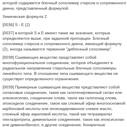
которой содержится блочный сополимер стирола и сопряженного
диена, представленный формулой:
Химическая формула 2
[0036] S - E (2)
[0037] в которой S и E имеют такие же значения, которые
определяются выше, при заданной пропорции. Блочный
сополимер стирола и сопряженного диена, имеющий формулу
(2), иногда называется термином "диблочный сополимер".
[0038] Сшивающее вещество представляет собой
многофункциональное соединение, которое объединяет в
радиальном направлении стирольные блочные сополимеры
линейного типа. В отношении типа сшивающего вещества не
существует определенного ограничения.
[0039] Примерные сшивающие вещества представляют собой
силановые соединения, такие как галогенированный силан или
алкоксисилан, соединение олова, такое как галогенид олова,
эпоксидное соединение, такое как сложный эфир многоосновной
карбоновой кислоты или эпоксидированное соевое масло,
сложный эфир акриловой кислоты, такой как тетраакрилат
пентаэритрита, дивинильное соединение, такое как эпоксисилан
или дивинилбензол, и другие соединения. Конкретные