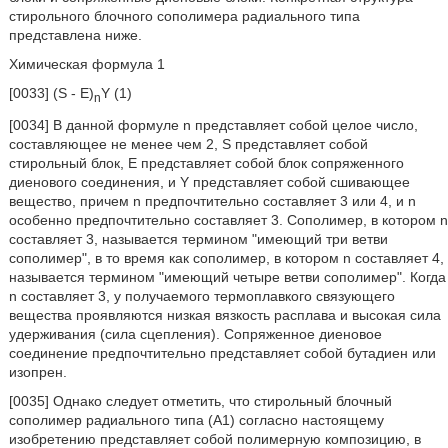
стирольного блочного сополимера радиального типа
представлена ниже.
Химическая формула 1
[0033] (S - E)
Y (1)
n
[0034] В данной формуле n представляет собой целое число,
составляющее не менее чем 2, S представляет собой
стирольный блок, E представляет собой блок сопряженного
диенового соединения, и Y представляет собой сшивающее
вещество, причем n предпочтительно составляет 3 или 4, и n
особенно предпочтительно составляет 3. Сополимер, в котором n
составляет 3, называется термином "имеющий три ветви
сополимер", в то время как сополимер, в котором n составляет 4,
называется термином "имеющий четыре ветви сополимер". Когда
n составляет 3, у получаемого термоплавкого связующего
вещества проявляются низкая вязкость расплава и высокая сила
удерживания (сила сцепления). Сопряженное диеновое
соединение предпочтительно представляет собой бутадиен или
изопрен.
[0035] Однако следует отметить, что стирольный блочный
сополимер радиального типа (A1) согласно настоящему
изобретению представляет собой полимерную композицию, в