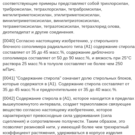
соответствующие примеры представляют собой трихлорсилан,
трибромсилан, тетрахлорсилан, тетрабромсилан,
метилитриметоксисилан, этилитриметоксисилан,
винилитриметоксисилан, винилитриэтоксисилан,
тетраметоксисилан, тетраэтоксисилан, тетрахлорид олова,
диэтиладипат и другие соединения.
[0040] Согласно настоящему изобретению, у стирольного
блочного сополимера радиального типа (A1) содержание стирола
составляет от 35 до 45 масс.%, содержание диблочного
сополимера составляет от 50 до 90 масс.%, и вязкость при 25°C
раствора 25 масс.% в толуоле составляет не более чем 250
мПа•с.
[0041] "Содержание стирола" означает долю стирольных блоков,
которые содержатся в (A1). Содержание стирола составляет от
35 до 45 масс.% и предпочтительнее от 35 до 40 масс.%.
[0042] Содержание стирола в (A1), которое находится в пределах
вышеупомянутого интервала, создает термоплавкое связующее
вещество согласно настоящему изобретению, которое
характеризуют превосходные сила удерживания (сила
сцепления) и сопротивление ползучести. Таким образом, это
позволяет резиновой нити, у имеющей более чем трехкратный
коэффициент растяжения, удерживаться в корпусе изделия