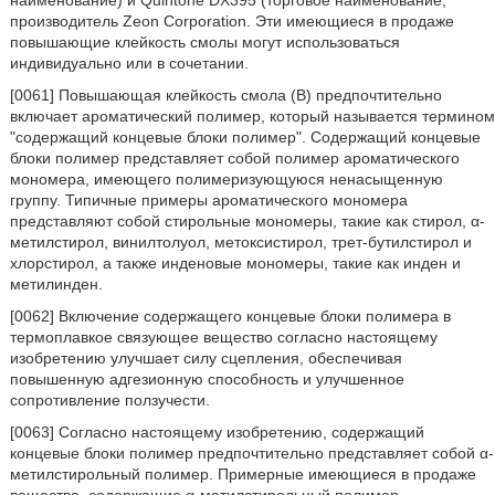
производитель Zeon Corporation. Эти имеющиеся в продаже
повышающие клейкость смолы могут использоваться
индивидуально или в сочетании.
[0061] Повышающая клейкость смола (B) предпочтительно
включает ароматический полимер, который называется термином
"содержащий концевые блоки полимер". Содержащий концевые
блоки полимер представляет собой полимер ароматического
мономера, имеющего полимеризующуюся ненасыщенную
группу. Типичные примеры ароматического мономера
представляют собой стирольные мономеры, такие как стирол, α-
метилстирол, винилтолуол, метоксистирол, трет-бутилстирол и
хлорстирол, а также инденовые мономеры, такие как инден и
метилинден.
[0062] Включение содержащего концевые блоки полимера в
термоплавкое связующее вещество согласно настоящему
изобретению улучшает силу сцепления, обеспечивая
повышенную адгезионную способность и улучшенное
сопротивление ползучести.
[0063] Согласно настоящему изобретению, содержащий
концевые блоки полимер предпочтительно представляет собой α-
метилстирольный полимер. Примерные имеющиеся в продаже
вещества, содержащие α-метилстирольный полимер,