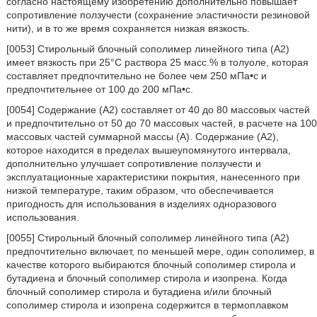
согласно настоящему изобретению дополнительно повышает
сопротивление ползучести (сохранение эластичности резиновой
нити), и в то же время сохраняется низкая вязкость.
[0053] Стирольный блочный сополимер линейного типа (A2)
имеет вязкость при 25°C раствора 25 масс.% в толуоле, которая
составляет предпочтительно не более чем 250 мПа•с и
предпочтительнее от 100 до 200 мПа•с.
[0054] Содержание (A2) составляет от 40 до 80 массовых частей
и предпочтительно от 50 до 70 массовых частей, в расчете на 100
массовых частей суммарной массы (A). Содержание (A2),
которое находится в пределах вышеупомянутого интервала,
дополнительно улучшает сопротивление ползучести и
эксплуатационные характеристики покрытия, нанесенного при
низкой температуре, таким образом, что обеспечивается
пригодность для использования в изделиях одноразового
использования.
[0055] Стирольный блочный сополимер линейного типа (A2)
предпочтительно включает, по меньшей мере, один сополимер, в
качестве которого выбираются блочный сополимер стирола и
бутадиена и блочный сополимер стирола и изопрена. Когда
блочный сополимер стирола и бутадиена и/или блочный
сополимер стирола и изопрена содержится в термоплавком