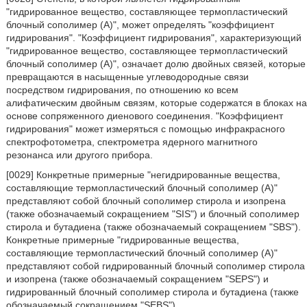
"гидрированное вещество, составляющее термопластический
блочный сополимер (A)", может определять "коэффициент
гидрирования". "Коэффициент гидрирования", характеризующий
"гидрированное вещество, составляющее термопластический
блочный сополимер (A)", означает долю двойных связей, которые
превращаются в насыщенные углеводородные связи
посредством гидрирования, по отношению ко всем
алифатическим двойным связям, которые содержатся в блоках на
основе сопряженного диенового соединения. "Коэффициент
гидрирования" может измеряться с помощью инфракрасного
спектрофотометра, спектрометра ядерного магнитного
резонанса или другого прибора.
[0029] Конкретные примерные "негидрированные вещества,
составляющие термопластический блочный сополимер (A)"
представляют собой блочный сополимер стирола и изопрена
(также обозначаемый сокращением "SIS") и блочный сополимер
стирола и бутадиена (также обозначаемый сокращением "SBS").
Конкретные примерные "гидрированные вещества,
составляющие термопластический блочный сополимер (A)"
представляют собой гидрированный блочный сополимер стирола
и изопрена (также обозначаемый сокращением "SEPS") и
гидрированный блочный сополимер стирола и бутадиена (также
обозначаемый сокращением "SEBS").