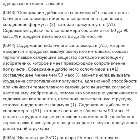
одноразового использования.
[0043] "Содержание диблочного сополимера" означает долю
блочного сополимера стирола и сопряженного диенового
соединения формулы (2), которая присутствует в (A1).
Содержание диблочного сополимера составляет от 50 до 90
масс.% и предпочтительнее от 55 до 85 масс.%.
[0044] Содержание диблочного сополимера в (A1), которое
находится в пределах вышеупомянутого интервала, создает
термоплавкое связующее вещество согласно настоящему
изобретению, которое имеет превосходное сопротивление
ползучести. Содержание диблочного сополимера в (A1),
составляющее менее чем 50 масс.%, может иногда вызывать
ухудшение сопротивления ползучести, адгезионной способности
или клейкости термоплавкого связующего вещества согласно
настоящему изобретению, потому что чрезмерно увеличивается
содержание компонентов, имеющих разветвленную структуру,
которую представляет формула (1). Содержание диблочного
сополимера в (A1), которое составляет более чем 90 масс.%,
делает затруднительным увеличение адгезионной способности
термоплавкого связующего вещества даже в случае присутствия
радиальной структуры.
[0045] "Вязкость при 25°C раствора 25 масс.% в толуоле"