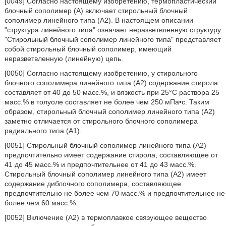
[0049] Согласно настоящему изобретению, термопластический
блочный сополимер (A) включает стирольный блочный
сополимер линейного типа (A2). В настоящем описании
"структура линейного типа" означает неразветвленную структуру.
"Стирольный блочный сополимер линейного типа" представляет
собой стирольный блочный сополимер, имеющий
неразветвленную (линейную) цепь.
[0050] Согласно настоящему изобретению, у стирольного
блочного сополимера линейного типа (A2) содержание стирола
составляет от 40 до 50 масс.%, и вязкость при 25°C раствора 25
масс.% в толуоле составляет не более чем 250 мПа•с. Таким
образом, стирольный блочный сополимер линейного типа (A2)
заметно отличается от стирольного блочного сополимера
радиального типа (A1).
[0051] Стирольный блочный сополимер линейного типа (A2)
предпочтительно имеет содержание стирола, составляющее от
41 до 45 масс.% и предпочтительнее от 41 до 43 масс.%.
Стирольный блочный сополимер линейного типа (A2) имеет
содержание диблочного сополимера, составляющее
предпочтительно не более чем 70 масс.% и предпочтительнее не
более чем 60 масс.%.
[0052] Включение (A2) в термоплавкое связующее вещество