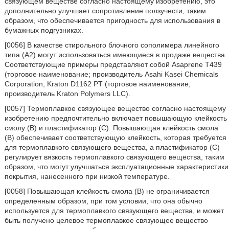
связующем веществе согласно настоящему изобретению, это
дополнительно улучшает сопротивление ползучести, таким
образом, что обеспечивается пригодность для использования в
бумажных подгузниках.
[0056] В качестве стирольного блочного сополимера линейного
типа (A2) могут использоваться имеющиеся в продаже вещества.
Соответствующие примеры представляют собой Asaprene T439
(торговое наименование; производитель Asahi Kasei Chemicals
Corporation, Kraton D1162 PT (торговое наименование;
производитель Kraton Polymers LLC).
[0057] Термоплавкое связующее вещество согласно настоящему
изобретению предпочтительно включает повышающую клейкость
смолу (B) и пластификатор (C). Повышающая клейкость смола
(B) обеспечивает соответствующую клейкость, которая требуется
для термоплавкого связующего вещества, а пластификатор (C)
регулирует вязкость термоплавкого связующего вещества, таким
образом, что могут улучшаться эксплуатационные характеристики
покрытия, нанесенного при низкой температуре.
[0058] Повышающая клейкость смола (B) не ограничивается
определенным образом, при том условии, что она обычно
используется для термоплавкого связующего вещества, и может
быть получено целевое термоплавкое связующее вещество