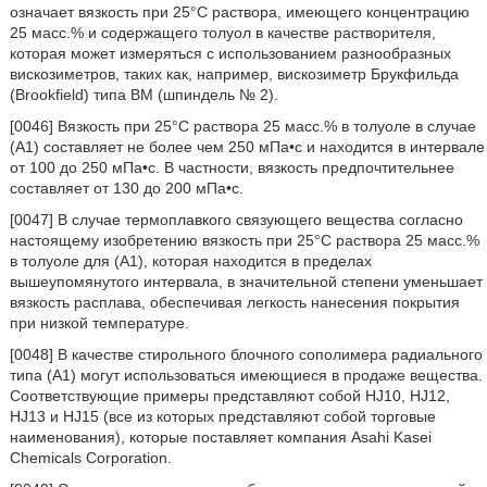
означает вязкость при 25°C раствора, имеющего концентрацию
25 масс.% и содержащего толуол в качестве растворителя,
которая может измеряться с использованием разнообразных
вискозиметров, таких как, например, вискозиметр Брукфильда
(Brookfield) типа BM (шпиндель № 2).
[0046] Вязкость при 25°C раствора 25 масс.% в толуоле в случае
(A1) составляет не более чем 250 мПа•с и находится в интервале
от 100 до 250 мПа•с. В частности, вязкость предпочтительнее
составляет от 130 до 200 мПа•с.
[0047] В случае термоплавкого связующего вещества согласно
настоящему изобретению вязкость при 25°C раствора 25 масс.%
в толуоле для (A1), которая находится в пределах
вышеупомянутого интервала, в значительной степени уменьшает
вязкость расплава, обеспечивая легкость нанесения покрытия
при низкой температуре.
[0048] В качестве стирольного блочного сополимера радиального
типа (A1) могут использоваться имеющиеся в продаже вещества.
Соответствующие примеры представляют собой HJ10, HJ12,
HJ13 и HJ15 (все из которых представляют собой торговые
наименования), которые поставляет компания Asahi Kasei
Chemicals Corporation.