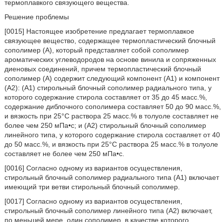
термоплавкого связующего вещества.
Решение проблемы
[0015] Настоящее изобретение предлагает термоплавкое
связующее вещество, содержащее термопластический блочный
сополимер (A), который представляет собой сополимер
ароматических углеводородов на основе винила и сопряженных
диеновых соединений, причем термопластический блочный
сополимер (A) содержит следующий компонент (A1) и компонент
(A2): (A1) стирольный блочный сополимер радиального типа, у
которого содержание стирола составляет от 35 до 45 масс.%,
содержание диблочного сополимера составляет 50 до 90 масс.%,
и вязкость при 25°C раствора 25 масс.% в толуоле составляет не
более чем 250 мПа•с; и (A2) стирольный блочный сополимер
линейного типа, у которого содержание стирола составляет от 40
до 50 масс.%, и вязкость при 25°C раствора 25 масс.% в толуоле
составляет не более чем 250 мПа•с.
[0016] Согласно одному из вариантов осуществления,
стирольный блочный сополимер радиального типа (A1) включает
имеющий три ветви стирольный блочный сополимер.
[0017] Согласно одному из вариантов осуществления,
стирольный блочный сополимер линейного типа (A2) включает,
по меньшей мере, один сополимер, в качестве которого