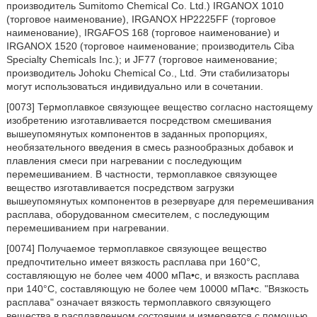
производитель Sumitomo Chemical Co. Ltd.) IRGANOX 1010
(торговое наименование), IRGANOX HP2225FF (торговое
наименование), IRGAFOS 168 (торговое наименование) и
IRGANOX 1520 (торговое наименование; производитель Ciba
Specialty Chemicals Inc.); и JF77 (торговое наименование;
производитель Johoku Chemical Co., Ltd. Эти стабилизаторы
могут использоваться индивидуально или в сочетании.
[0073] Термоплавкое связующее вещество согласно настоящему
изобретению изготавливается посредством смешивания
вышеупомянутых компонентов в заданных пропорциях,
необязательного введения в смесь разнообразных добавок и
плавления смеси при нагревании с последующим
перемешиванием. В частности, термоплавкое связующее
вещество изготавливается посредством загрузки
вышеупомянутых компонентов в резервуаре для перемешивания
расплава, оборудованном смесителем, с последующим
перемешиванием при нагревании.
[0074] Получаемое термоплавкое связующее вещество
предпочтительно имеет вязкость расплава при 160°C,
составляющую не более чем 4000 мПа•с, и вязкость расплава
при 140°C, составляющую не более чем 10000 мПа•с. "Вязкость
расплава" означает вязкость термоплавкого связующего
вещества в расплавленном состоянии и измеряется с помощью