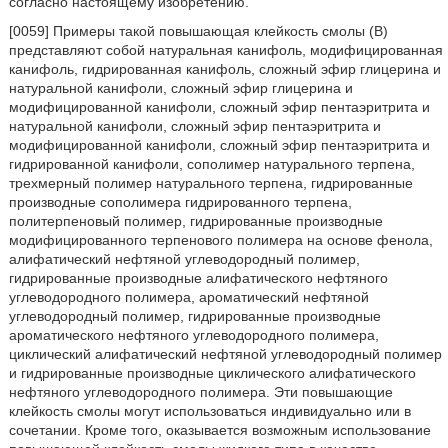
согласно настоящему изобретению.
[0059] Примеры такой повышающая клейкость смолы (B)
представляют собой натуральная канифоль, модифицированная
канифоль, гидрированная канифоль, сложный эфир глицерина и
натуральной канифоли, сложный эфир глицерина и
модифицированной канифоли, сложный эфир пентаэритрита и
натуральной канифоли, сложный эфир пентаэритрита и
модифицированной канифоли, сложный эфир пентаэритрита и
гидрированной канифоли, сополимер натурального терпена,
трехмерный полимер натурального терпена, гидрированные
производные сополимера гидрированного терпена,
политерпеновый полимер, гидрированные производные
модифицированного терпенового полимера на основе фенола,
алифатический нефтяной углеводородный полимер,
гидрированные производные алифатического нефтяного
углеводородного полимера, ароматический нефтяной
углеводородный полимер, гидрированные производные
ароматического нефтяного углеводородного полимера,
циклический алифатический нефтяной углеводородный полимер
и гидрированные производные циклического алифатического
нефтяного углеводородного полимера. Эти повышающие
клейкость смолы могут использоваться индивидуально или в
сочетании. Кроме того, оказывается возможным использование