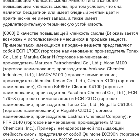
повышающей клейкость смолы жидкого типа в качестве
повышающей клейкость смолы, при том условии, что она
является бесцветной или имеет бледный желтый цвет и
практические не имеет запаха, а также имеет
удовлетворительную термическую устойчивость.
[0060] В качестве повышающей клейкость смолы (B) оказывается
возможным использование имеющихся в продаже веществ.
Примеры таких имеющихся в продаже веществ представляют
собой ECR 179EX (торговое наименование; производитель Tonex
Co., Ltd.); Maruka Clear H (торговое наименование;
производитель Maruzen Petrochemical Co., Ltd.); Alcon M100
(торговое наименование; производитель Arakawa Chemical
Industries, Ltd.); I-MARV S100 (торговое наименование;
производитель Idemitsu Kosan Co., Ltd.); Clearon K100 (торговое
наименование), Clearon K4090 и Clearon K4100 (торговые
наименования; производитель Yasuhara Chemical Co., Ltd.); ECR
179EX (торговое наименование) и ECR 231C (торговое
наименование; производитель Tonex Co., Ltd.; Regalite C6100L
(торговое наименование) и Regalite C8010 (торговое
наименование; производитель Eastman Chemical Company); и
FTR 2140 (торговое наименование; производитель Mitsui
Chemicals, Inc.). Примеры негидрированной повышающей
клейкость смолы представляют собой Quintone DX390N (торговое
наименование) и Quintone DX395 (торговое наименование;