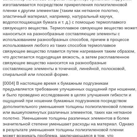
изготавливается посредством прикрепления полиэтиленовой
пленки к другим элементам (таким как нетканое полотно,
эластичный материал, например, натуральный каучук,
водопоглощающая бумага и т. д.) с помощью термоплавкого
связующего вещества. Термоплавкое связующее вещество может
наноситься на разнообразные составляющие элементы с
использованием разнообразных способов, причем в процессе
использования любого из таких способов термоплавкое
связующее вещество плавится путем нагревания таким образом,
что достигается подходящая вязкость, а затем расплавленное
связующее вещество наносится на разнообразные
составляющие элементы в точечной, линейной, полосковой,
спиральной или плоской форме.
[0004] В настоящее время к бумажным подгузникам
предъявляется требование улучшенных ощущений при ношении,
и было проведено исследование в целях улучшения гибкости и
ощущений при ношении бумажных подгузников посредством
дополнительного уменьшения толщины полиэтиленовой пленки
или вышеупомянутых различных элементов, таких как нетканое
полотно. Уменьшение толщины различных элементов в более
значительной степени уменьшает расходы на материал. Однако
в результате уменьшения толщины полиэтиленовой пленки
может возникать проблема, заключающаяся в том, что