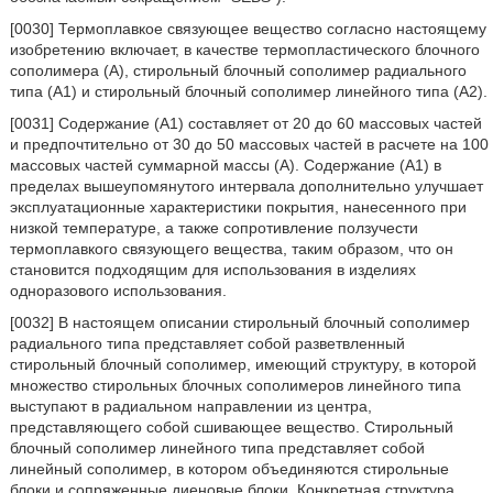
[0030] Термоплавкое связующее вещество согласно настоящему
изобретению включает, в качестве термопластического блочного
сополимера (A), стирольный блочный сополимер радиального
типа (A1) и стирольный блочный сополимер линейного типа (A2).
[0031] Содержание (A1) составляет от 20 до 60 массовых частей
и предпочтительно от 30 до 50 массовых частей в расчете на 100
массовых частей суммарной массы (A). Содержание (A1) в
пределах вышеупомянутого интервала дополнительно улучшает
эксплуатационные характеристики покрытия, нанесенного при
низкой температуре, а также сопротивление ползучести
термоплавкого связующего вещества, таким образом, что он
становится подходящим для использования в изделиях
одноразового использования.
[0032] В настоящем описании стирольный блочный сополимер
радиального типа представляет собой разветвленный
стирольный блочный сополимер, имеющий структуру, в которой
множество стирольных блочных сополимеров линейного типа
выступают в радиальном направлении из центра,
представляющего собой сшивающее вещество. Стирольный
блочный сополимер линейного типа представляет собой
линейный сополимер, в котором объединяются стирольные
блоки и сопряженные диеновые блоки. Конкретная структура