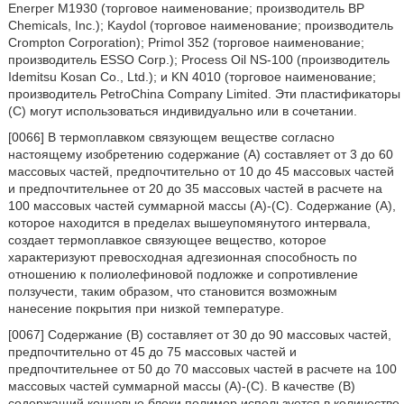
Enerper M1930 (торговое наименование; производитель BP
Chemicals, Inc.); Kaydol (торговое наименование; производитель
Crompton Corporation); Primol 352 (торговое наименование;
производитель ESSO Corp.); Process Oil NS-100 (производитель
Idemitsu Kosan Co., Ltd.); и KN 4010 (торговое наименование;
производитель PetroChina Company Limited. Эти пластификаторы
(C) могут использоваться индивидуально или в сочетании.
[0066] В термоплавком связующем веществе согласно
настоящему изобретению содержание (A) составляет от 3 до 60
массовых частей, предпочтительно от 10 до 45 массовых частей
и предпочтительнее от 20 до 35 массовых частей в расчете на
100 массовых частей суммарной массы (A)-(C). Содержание (A),
которое находится в пределах вышеупомянутого интервала,
создает термоплавкое связующее вещество, которое
характеризуют превосходная адгезионная способность по
отношению к полиолефиновой подложке и сопротивление
ползучести, таким образом, что становится возможным
нанесение покрытия при низкой температуре.
[0067] Содержание (B) составляет от 30 до 90 массовых частей,
предпочтительно от 45 до 75 массовых частей и
предпочтительнее от 50 до 70 массовых частей в расчете на 100
массовых частей суммарной массы (A)-(C). В качестве (B)
содержащий концевые блоки полимер используется в количестве,