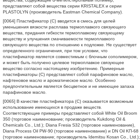
представляют собой вещества серии KRISTALEX и серии
PLASTOLYN (производитель Eastman Chemical Company).
[0064] Пластификатор (C) вводится в смесь для целей
уменьшения вязкости расплава термоплавкого связующего
вещества, придания гибкости термоплавкому связующему
веществу и улучшения смачиваемости термоплавкого
связующего вещества по отношению к подложке. Не существует
определенного ограничения, при том условии, что
пластификатор является совместимым с блочным сополимером,
и может быть получено целевое термоплавкое связующее
вещество согласно настоящему изобретению. Примерные
пластификаторы (C) представляют собой парафиновое масло,
нафтеновое масло и ароматическое масло. Особенно
предпочтительным является бесцветное и не имеющее запаха
парафиновое масло.
[0065] В качестве пластификатора (C) оказывается возможным
использование имеющихся в продаже веществ.
Соответствующие примеры представляют собой White Oil Broom
350 (торговое наименование; производитель Kukdong Oil &
Chemicals Co., Ltd.); Diana Fresia S32 (торговое наименование),
Diana Process Oil PW-90 (торговое наименование) и DN Oil KП-68
(торговое наименование; производитель Idemitsu Kosan Co., Ltd.);