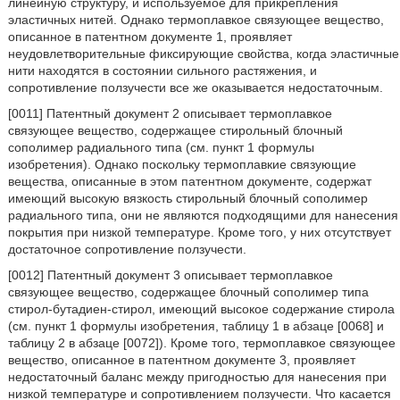
линейную структуру, и используемое для прикрепления
эластичных нитей. Однако термоплавкое связующее вещество,
описанное в патентном документе 1, проявляет
неудовлетворительные фиксирующие свойства, когда эластичные
нити находятся в состоянии сильного растяжения, и
сопротивление ползучести все же оказывается недостаточным.
[0011] Патентный документ 2 описывает термоплавкое
связующее вещество, содержащее стирольный блочный
сополимер радиального типа (см. пункт 1 формулы
изобретения). Однако поскольку термоплавкие связующие
вещества, описанные в этом патентном документе, содержат
имеющий высокую вязкость стирольный блочный сополимер
радиального типа, они не являются подходящими для нанесения
покрытия при низкой температуре. Кроме того, у них отсутствует
достаточное сопротивление ползучести.
[0012] Патентный документ 3 описывает термоплавкое
связующее вещество, содержащее блочный сополимер типа
стирол-бутадиен-стирол, имеющий высокое содержание стирола
(см. пункт 1 формулы изобретения, таблицу 1 в абзаце [0068] и
таблицу 2 в абзаце [0072]). Кроме того, термоплавкое связующее
вещество, описанное в патентном документе 3, проявляет
недостаточный баланс между пригодностью для нанесения при
низкой температуре и сопротивлением ползучести. Что касается