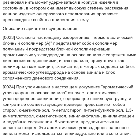
резиновая нить может удерживаться в корпусе изделия в
состоянии, в котором она имеет высокую степень растяжения,
данное изделие одноразового использования проявляет
превосходные свойства прилегания к телу.
Описание вариантов осуществления
[0023] Согласно настоящему изобретению, "термопластический
блочный сополимер (A)" представляет собой сополимер,
получаемый посредством блочной сополимеризации
ароматических углеводородов на основе винила с сопряженными
диеновыми соединениями, и, как правило, присутствует как
полимерная композиция, включая те, в которых содержатся блок
ароматического углеводорода на основе винила и блок
сопряженного диенового соединения.
[0024] При упоминании в настоящем документе "ароматический
углеводород на основе винила" означает ароматическое
углеводородное соединение, содержащее виниловую группу, и
конкретные соответствующие примеры представляют собой
стирол, о-метилстирол, п-метилстирол, п-трет-бутилстирол, 1,3-
диметилстирол, α-метилстирол, винилнафталин, винилантрацен
и подобные соединения. В частности, предпочтительным
является стирол. Эти ароматические углеводороды на основе
винила может использоваться индивидуально или в сочетании.