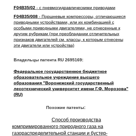
F04B35/02
- с пневмогидравлическими приводами
F04B35/008
- Поршневые компрессоры, отличающиеся
приводными устройствами, или их комбинацией с
особыми приводными двигателями, не отнесенные к
другим рубрикам (при преобладании отличительных
признаков двигателей см. классы, к которым отнесены
эти двигатели или устройства)
Владельцы патента RU 2695169:
Федеральное государственное бюджетное
образовательное учреждение высшего
образования "Воронежский государственный
лесотехнический университет имени Г.Ф. Морозова"
(RU)
Похожие патенты:
Способ производства
компримированного природного газа на
газораспределительной станции и бустер-