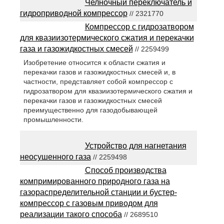
Челночный переключатель и
гидроприводной компрессор
// 2321770
Компрессор с гидрозатвором
для квазиизотермического сжатия и перекачки
газа и газожидкостных смесей
// 2259499
Изобретение относится к области сжатия и
перекачки газов и газожидкостных смесей и, в
частности, представляет собой компрессор с
гидрозатвором для квазиизотермического сжатия и
перекачки газов и газожидкостных смесей
преимущественно для газодобывающей
промышленности.
Устройство для нагнетания
неосушенного газа
// 2259498
Способ производства
компримированного природного газа на
газораспределительной станции и бустер-
компрессор с газовым приводом для
реализации такого способа
// 2689510