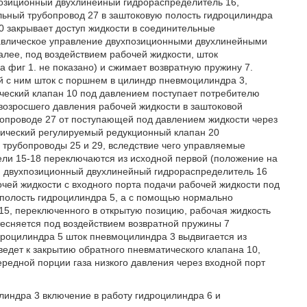
позиционный двухлинейный гидрораспределитель 16,
льный трубопровод 27 в заштоковую полость гидроцилиндра
0 закрывает доступ жидкости в соединительные
равлическое управление двухпозиционными двухлинейными
лее, под воздействием рабочей жидкости, шток
а фиг 1. не показано) и сжимает возвратную пружину 7.
й с ним шток с поршнем в цилиндр пневмоцилиндра 3,
ческий клапан 10 под давлением поступает потребителю
 возросшего давления рабочей жидкости в заштоковой
бопроводе 27 от поступающей под давлением жидкости через
лический регулируемый редукционный клапан 20
 трубопроводы 25 и 29, вследствие чего управляемые
ли 15-18 переключаются из исходной первой (положение на
тый двухпозиционный двухлинейный гидрораспределитель 16
чей жидкости с входного порта подачи рабочей жидкости под
 полость гидроцилиндра 5, а с помощью нормально
15, переключенного в открытую позицию, рабочая жидкость
тесняется под воздействием возвратной пружины 7
дроцилиндра 5 шток пневмоцилиндра 3 выдвигается из
 ведет к закрытию обратного пневматического клапана 10,
редной порции газа низкого давления через входной порт
индра 3 включение в работу гидроцилиндра 6 и