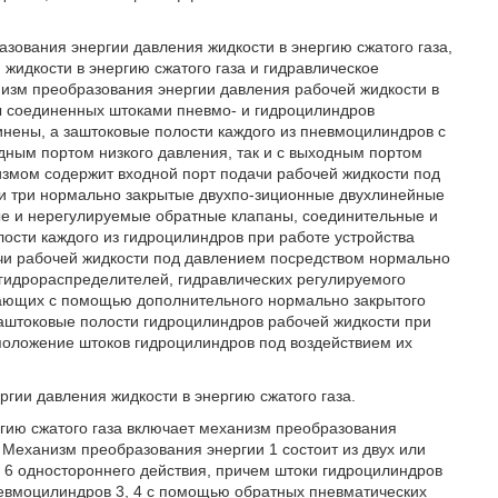
разования энергии давления жидкости в энергию сжатого газа,
идкости в энергию сжатого газа и гидравлическое
изм преобразования энергии давления рабочей жидкости в
ры соединенных штоками пневмо- и гидроцилиндров
нены, а заштоковые полости каждого из пневмоцилиндров с
ным портом низкого давления, так и с выходным портом
измом содержит входной порт подачи рабочей жидкости под
и три нормально закрытые двухпо-зиционные двухлинейные
е и нерегулируемые обратные клапаны, соединительные и
лости каждого из гидроцилиндров при работе устройства
чи рабочей жидкости под давлением посредством нормально
гидрораспределителей, гидравлических регулируемого
вающих с помощью дополнительного нормально закрытого
аштоковые полости гидроцилиндров рабочей жидкости при
 положение штоков гидроцилиндров под воздействием их
гии давления жидкости в энергию сжатого газа.
ргию сжатого газа включает механизм преобразования
 Механизм преобразования энергии 1 состоит из двух или
, 6 одностороннего действия, причем штоки гидроцилиндров
евмоцилиндров 3, 4 с помощью обратных пневматических