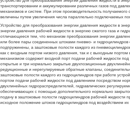
устройство для преобразования энергии давления жидкости в эне
транспортировании и аккумулировании различных газов под давле
механизмов и систем. При этом производительность получаемого 
величины путем увеличения числа параллельно подключаемых по
Устройство для преобразования энергии давления жидкости в эне
энергии давления рабочей жидкости в энергию сжатого газа и гид
отличающееся тем, что механизм преобразования энергии давлени
или более пары соединенных штоками пневмо- и гидроцилиндров 
подпружинены, а заштоковые полости каждого из пневмоцилиндро
как с входным портом низкого давления, так и с выходным портом
механизмом содержит входной порт подачи рабочей жидкости под
открытые и три нормально закрытые двухпозиционные двухлинейн
редукционные и нерегулируемые обратные клапаны, соединительны
заштоковые полости каждого из гидроцилиндров при работе устро
портом подачи рабочей жидкости под давлением посредством нор
двухлинейных гидрораспределителей, гидравлических регулируемо
обеспечивающих с помощью дополнительного нормально закрытог
подачу в заштоковые полости гидроцилиндров рабочей жидкости пр
исходное положение штоков гидроцилиндров под воздействием их 