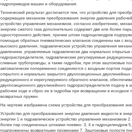
гидроприводов машин и оборудования.
Технический результат достигается тем, что устройство для преоб
содержащее механизм преобразования энергии давления рабочей ж
устройство управления механизмом, согласно изобретению, механ
энергию сжатого газа дополнительно содержит две или более па
одностороннего действия, причем штоки гидроцилиндров подпружи
помощью обратных пневматических клапанов соединены как с вход
высокого давления, гидравлическое устройство управления механ
давлением, управляемые гидравлически два нормально открытые 
гидрораспределители, гидравлические регулируемые редукционны
сливные трубопроводы, а также гидробак, при этом заштоковые по
автоматически попеременно соединяются с входным портом пода
открытого и нормально закрытого двухпозиционных двухлинейных 
редукционного и нерегулируемого обратного клапанов, обеспечи
двухпозиционного двухлинейного гидрораспределителя подачу в з
рабочем ходе и сброс ее в гидробак при возвращении в исходное
возвратных пружин.
На чертеже изображена схема устройства для преобразования энер
Устройство для преобразования энергии давления жидкости в эне
энергии 1 и гидравлическое устройство управления механизмом 2.
более пар соединенных штоками пневмо- 3, 4 и гидроцилиндров 5
подпружинены возвратными пружинами 7. Заштоковые полости пн