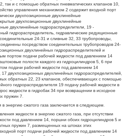
12, так и с помощью обратных пневматических клапанов 10,
ройство управления механизмом 2 содержит входной порт
лически двухпозиционные двухлинейные
закрытые двухпозиционные двухлинейные
нные двухлинейные гидрораспределители, 19 -
ный гидрораспределитель, гидравлические редукционные
 соединительные 24-31 и сливные 32, 33 трубопроводы,
6 соединены посредством соединительных трубопроводов 24-
хпозиционных двухлинейных гидрораспределителей и
ным портом подачи рабочей жидкости под давлением 14
аштоковые полости каждого из гидроцилиндров 5, 6 при
ртом подачи рабочей жидкости под давлением 14
, 17 двухпозиционных двухлинейных гидрораспределителей,
емых обратных 22, 23 клапанов, обеспечивающих с помощью
йного гидрораспределителя 19 подачу рабочей жидкости в
брос жидкости в гидробак 34 при возвращении в исходное
х пружин 7.
 в энергию сжатого газа заключается в следующем.
ления жидкости в энергию сжатого газа, при отсутствии
кости под давлением 14, поршни обоих гидроцилиндров 5 и
атных пружин 7, размещенных на штоках этих
входной порт подачи рабочей жидкости под давлением 14