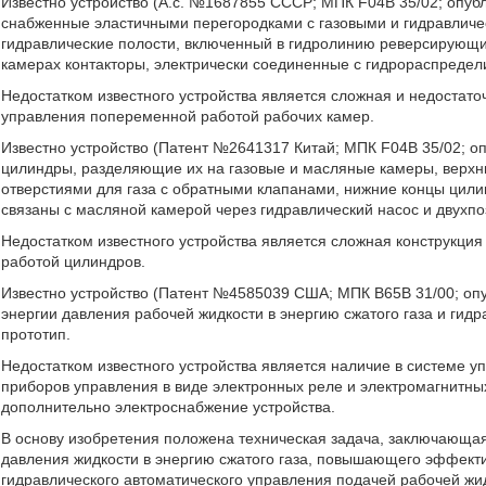
Известно устройство (А.с. №1687855 СССР; МПК F04B 35/02; опубл
снабженные эластичными перегородками с газовыми и гидравлич
гидравлические полости, включенный в гидролинию реверсирующи
камерах контакторы, электрически соединенные с гидрораспредел
Недостатком известного устройства является сложная и недостат
управления попеременной работой рабочих камер.
Известно устройство (Патент №2641317 Китай; МПК F04B 35/02; 
цилиндры, разделяющие их на газовые и масляные камеры, верх
отверстиями для газа с обратными клапанами, нижние концы цили
связаны с масляной камерой через гидравлический насос и двухп
Недостатком известного устройства является сложная конструкци
работой цилиндров.
Известно устройство (Патент №4585039 США; МПК В65В 31/00; оп
энергии давления рабочей жидкости в энергию сжатого газа и гид
прототип.
Недостатком известного устройства является наличие в системе 
приборов управления в виде электронных реле и электромагнитн
дополнительно электроснабжение устройства.
В основу изобретения положена техническая задача, заключающая
давления жидкости в энергию сжатого газа, повышающего эффекти
гидравлического автоматического управления подачей рабочей ж