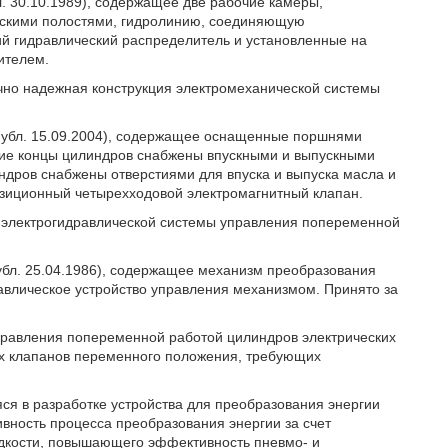
. 30.10.1989), содержащее две рабочие камеры,
ескими полостями, гидролинию, соединяющую
й гидравлический распределитель и установленные на
ителем.
очно надежная конструкция электромеханической системы
опубл. 15.09.2004), содержащее оснащенные поршнями
ние концы цилиндров снабжены впускными и выпускными
ндров снабжены отверстиями для впуска и выпуска масла и
озиционный четырехходовой электромагнитный клапан.
я электрогидравлической системы управления попеременной
убл. 25.04.1986), содержащее механизм преобразования
равлическое устройство управления механизмом. Принято за
управления попеременной работой цилиндров электрических
ых клапанов переменного положения, требующих
ся в разработке устройства для преобразования энергии
вность процесса преобразования энергии за счет
идкости, повышающего эффективность пневмо- и