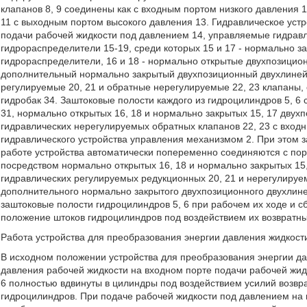
клапанов 8, 9 соединены как с входным портом низкого давления 
11 с выходным портом высокого давления 13. Гидравлическое уст
подачи рабочей жидкости под давлением 14, управляемые гидрав
гидрораспределители 15-19, среди которых 15 и 17 - нормально 
гидрораспределители, 16 и 18 - нормально открытые двухпозицио
дополнительный нормально закрытый двухпозиционный двухлиней
регулируемые 20, 21 и обратные нерегулируемые 22, 23 клапаны,
гидробак 34. Заштоковые полости каждого из гидроцилиндров 5, 
31, нормально открытых 16, 18 и нормально закрытых 15, 17 дву
гидравлических нерегулируемых обратных клапанов 22, 23 с вход
гидравлического устройства управления механизмом 2. При этом з
работе устройства автоматически попеременно соединяются с по
посредством нормально открытых 16, 18 и нормально закрытых 15
гидравлических регулируемых редукционных 20, 21 и нерегулиру
дополнительного нормально закрытого двухпозиционного двухлине
заштоковые полости гидроцилиндров 5, 6 при рабочем их ходе и с
положение штоков гидроцилиндров под воздействием их возвратны
Работа устройства для преобразования энергии давления жидкости
В исходном положении устройства для преобразования энергии дав
давления рабочей жидкости на входном порте подачи рабочей жид
6 полностью вдвинуты в цилиндры под воздействием усилий возвр
гидроцилиндров. При подаче рабочей жидкости под давлением на 