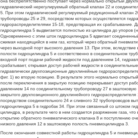
она беспрепятственно поступает через нормально открытый двух
гидравлический нерегулируемый обратный клапан 22 и соедините
5. При этом гидравлический регулируемый редукционный клапан 2
трубопроводы 25 и 29, посредством которых осуществляется гид
гидрораспределителями 15-18, предотвращая их срабатывание. Да
гидроцилиндра 5 выдвигается полностью из цилиндра до упоров (н
Одновременно с этим шток гидроцилиндра 5 вдвигает соединенны
сжимая находящийся в нем газ, который через обратный пневмати
через выходной порт высокого давления 13. При этом, вследствие
полости гидроцилиндра 5 и соответственно в соединительном тру
входной порт подачи рабочей жидкости под давлением 14, гидрав
срабатывает, открывая доступ рабочей жидкости в соединительные
гидравлически двухпозиционные двухлинейные гидрораспределите
фиг. 1) во вторую позицию. В результате этого нормально откры
после переключения в закрытую позицию перекрывает доступ рабо
давлением 14 по соединительному трубопроводу 27 в заштоковую
закрытого двухпозиционного двухлинейного гидрораспределителя 
посредством соединительного 24 и сливного 32 трубопроводов вы
гидроцилиндра 5 в гидробак 34. При этом связанный со штоком ги
цилиндра, в результате чего в нем создается разряжение газа, что
открытию обратного пневматического клапана 8 и поступлению оче
низкого давления 12 в заштоковую полость пневмоцилиндра 3.
После окончания совместной работы гидроцилиндра 5 и пневмоцил