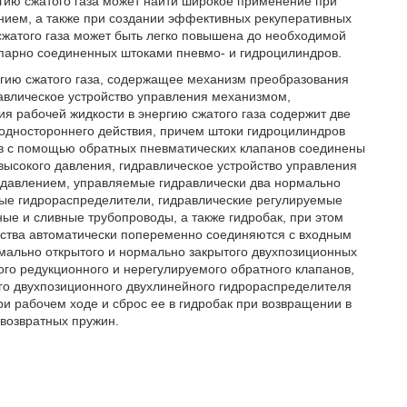
ргию сжатого газа может найти широкое применение при
нием, а также при создании эффективных рекуперативных
сжатого газа может быть легко повышена до необходимой
парно соединенных штоками пневмо- и гидроцилиндров.
ргию сжатого газа, содержащее механизм преобразования
равлическое устройство управления механизмом,
я рабочей жидкости в энергию сжатого газа содержит две
одностороннего действия, причем штоки гидроцилиндров
в с помощью обратных пневматических клапанов соединены
 высокого давления, гидравлическое устройство управления
 давлением, управляемые гидравлически два нормально
ые гидрораспределители, гидравлические регулируемые
е и сливные трубопроводы, а также гидробак, при этом
йства автоматически попеременно соединяются с входным
мально открытого и нормально закрытого двухпозиционных
го редукционного и нерегулируемого обратного клапанов,
о двухпозиционного двухлинейного гидрораспределителя
и рабочем ходе и сброс ее в гидробак при возвращении в
возвратных пружин.