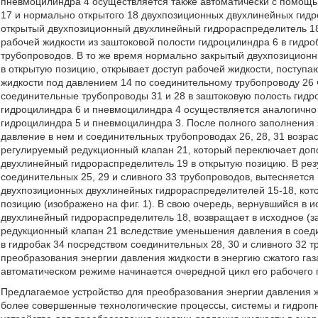
пневмоцилиндра 4 осуществляется также автоматически с помощ
17 и нормально открытого 18 двухпозиционных двухлинейных ги
открытый двухпозиционный двухлинейный гидрораспределитель 18
рабочей жидкости из заштоковой полости гидроцилиндра 6 в гидро
трубопроводов. В то же время нормально закрытый двухпозицион
в открытую позицию, открывает доступ рабочей жидкости, поступ
жидкости под давлением 14 по соединительному трубопроводу 26 
соединительные трубопроводы 31 и 28 в заштоковую полость гид
гидроцилиндра 6 и пневмоцилиндра 4 осуществляется аналогичн
гидроцилиндра 5 и пневмоцилиндра 3. После полного заполнения
давление в нем и соединительных трубопроводах 26, 28, 31 возрас
регулируемый редукционный клапан 21, который переключает до
двухлинейный гидрораспределитель 19 в открытую позицию. В резу
соединительных 25, 29 и сливного 33 трубопроводов, вытесняется
двухпозиционных двухлинейных гидрораспределителей 15-18, кот
позицию (изображено на фиг. 1). В свою очередь, вернувшийся в
двухлинейный гидрораспределитель 18, возвращает в исходное (
редукционный клапан 21 вследствие уменьшения давления в соеди
в гидробак 34 посредством соединительных 28, 30 и сливного 32 т
преобразования энергии давления жидкости в энергию сжатого газа
автоматическом режиме начинается очередной цикл его рабочего
Предлагаемое устройство для преобразования энергии давления ж
более совершенные технологические процессы, системы и гидроп