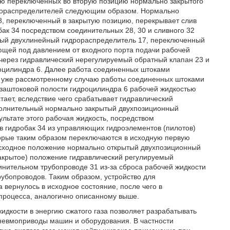
ью переключенных во вторую позицию нормально закрытого
дрораспределителей следующим образом. Нормально
, переключенный в закрытую позицию, перекрывает слив
бак 34 посредством соединительных 28, 30 и сливного 32
ный двухлинейный гидрораспределитель 17, переключенный
ающей под давлением от входного порта подачи рабочей
через гидравлический нерегулируемый обратный клапан 23 и
роцилиндра 6. Далее работа соединенных штоками
о уже рассмотренному случаю работы соединенных штоками
 заштоковой полости гидроцилиндра 6 рабочей жидкостью
тает, вследствие чего срабатывает гидравлический
полнительный нормально закрытый двухпозиционный
льтате этого рабочая жидкость, посредством
 в гидробак 34 из управляющих гидроэлементов (пилотов)
орые таким образом переключаются в исходную первую
 исходное положение нормально открытый двухпозиционный
закрытое) положение гидравлический регулируемый
нительном трубопроводе 31 из-за сброса рабочей жидкости
рубопроводов. Таким образом, устройство для
 вернулось в исходное состояние, после чего в
 процесса, аналогично описанному выше.
идкости в энергию сжатого газа позволяет разрабатывать
невмоприводы машин и оборудования. В частности