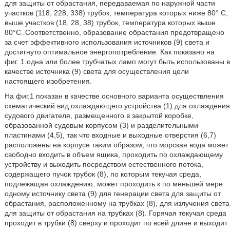
для защиты от обрастания, передаваемая по наружной части
участков (118, 228, 338) трубок, температура которых ниже 80° C,
выше участков (18, 28, 38) трубок, температура которых выше
80°C. Соответственно, образование обрастания предотвращено
за счет эффективного использования источников (9) света и
достигнуто оптимальное энергопотребление. Как показано на
фиг. 1 одна или более трубчатых ламп могут быть использованы в
качестве источника (9) света для осуществления цели
настоящего изобретения.
На фиг.1 показан в качестве основного варианта осуществления
схематический вид охлаждающего устройства (1) для охлаждения
судового двигателя, размещенного в закрытой коробке,
образованной судовым корпусом (3) и разделительными
пластинами (4,5), так что входные и выходные отверстия (6,7)
расположены на корпусе таким образом, что морская вода может
свободно входить в объем ящика, проходить по охлаждающему
устройству и выходить посредством естественного потока,
содержащего пучок трубок (8), по которым текучая среда,
подлежащая охлаждению, может проходить к по меньшей мере
одному источнику света (9) для генерации света для защиты от
обрастания, расположенному на трубках (8), для излучения света
для защиты от обрастания на трубках (8). Горячая текучая среда
проходит в трубки (8) сверху и проходит по всей длине и выходит