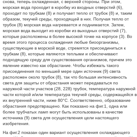
снова, теперь охлажденная, с верхней стороны. При этом,
морская вода проходит в коробку из входных отверстий (6),
проходит по трубкам (8) и получает тепло от трубок (8) и, таким
образом, текучей среды, проходящей в них. Получая тепло от
трубок (8) морская вода нагревается и поднимается. Затем,
морская вода выходит из коробки из выходных отверстий (7),
которые расположены в более высокой точке на корпусе (3). Во
время этого процесса охлаждения любые биоорганизмы,
существующие в морской воде, стремятся присоединиться к
трубкам (8), которые являются теплыми и обеспечивают
подходящую среду для существования организмов, причем это
явление известно как обрастание. Чтобы избежать такого
присоединения по меньшей мере один источник (9) света
расположен около трубок (8), так что большая интенсивность
света для защиты от обрастания может передаваться по
наружной части участков (28, 228) трубок, температура наружной
части которой и/или температура текучей среды, содержащейся в
их внутренней части, ниже 80°C. Соответственно, образование
обрастания предотвращено. Как показано на фиг.1, одна или
более трубчатых ламп могут быть использованы в качестве
источника (9) света для осуществления цели настоящего
изобретения.
На фиг.2 показан один вариант осуществления охлаждающего