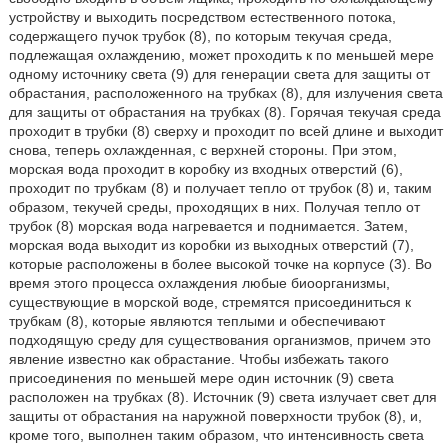
устройству и выходить посредством естественного потока,
содержащего пучок трубок (8), по которым текучая среда,
подлежащая охлаждению, может проходить к по меньшей мере
одному источнику света (9) для генерации света для защиты от
обрастания, расположенного на трубках (8), для излучения света
для защиты от обрастания на трубках (8). Горячая текучая среда
проходит в трубки (8) сверху и проходит по всей длине и выходит
снова, теперь охлажденная, с верхней стороны. При этом,
морская вода проходит в коробку из входных отверстий (6),
проходит по трубкам (8) и получает тепло от трубок (8) и, таким
образом, текучей среды, проходящих в них. Получая тепло от
трубок (8) морская вода нагревается и поднимается. Затем,
морская вода выходит из коробки из выходных отверстий (7),
которые расположены в более высокой точке на корпусе (3). Во
время этого процесса охлаждения любые биоорганизмы,
существующие в морской воде, стремятся присоединиться к
трубкам (8), которые являются теплыми и обеспечивают
подходящую среду для существования организмов, причем это
явление известно как обрастание. Чтобы избежать такого
присоединения по меньшей мере один источник (9) света
расположен на трубках (8). Источник (9) света излучает свет для
защиты от обрастания на наружной поверхности трубок (8), и,
кроме того, выполнен таким образом, что интенсивность света