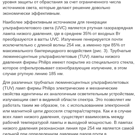
уровня защиты от обрастания за счет ограниченного числа
источников света, которые делают решение довольно
экономически эффективным.
Наиболее эффективным источником для генерации
ультрафиолетового света (UVC) является ртутная газоразрядная
лампа низкого давления, где в среднем 35% от входных Вт
преобразуются в ватты UVC. Излучение генерируется почти
исключительно с длиной волны 254 нм, а именно при 85% от
максимального бактерицидного воздействия (рис. 3). Трубчатые
люминесцентные ультрафиолетовые (TUV) лампы низкого
давления фирмы Philips имеют покрытие из специального стекла,
которое отфильтровывает озонобразующие излучение, в этом
случае ртутную линию 185 нм.
Для различных трубчатых люминесцентных ультрафиолетовых
(TUV) ламп фирмы Philips электрические и механические
свойства идентичны их аналогичным осветительным устройствам,
излучающим свет в видимой области спектра. Это позволяет им
работать таким же образом, т.е. с использованием электронной
или магнитной цепи дросселя стартера/стартера. Как и в случае
всех ламп низкого давления, существует взаимосвязь между
рабочей температурой лампы и выходной мощностью. В лампах
низкого давления резонансная линия при 254 нм является самой
сильной при определенном давлении паров ртути в