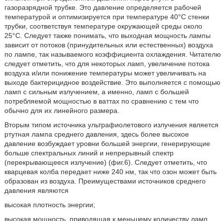
газоразрядной трубке. Это давление определяется рабочей
температурой и оптимизируется при температуре 40°С стенки
трубки, соответствуя температуре окружающей среды около
25°С. Следует также понимать, что выходная мощность лампы
зависит от потоков (принудительных или естественных) воздуха
по лампе, так называемого коэффициента охлаждения. Читателю
следует отметить, что для некоторых ламп, увеличение потока
воздуха и/или понижение температуры может увеличивать на
выходе бактерицидное воздействие. Это выполняется с помощью
ламп с сильным излучением, а именно, ламп с большей
потребляемой мощностью в ваттах по сравнению с тем что
обычно для их линейного размера.
Вторым типом источника ультрафиолетового излучения является
ртутная лампа среднего давления, здесь более высокое
давление возбуждает уровни большей энергии, генерирующие
больше спектральных линий и непрерывный спектр
(перекрывающееся излучение) (фиг.6). Следует отметить, что
кварцевая колба передает ниже 240 нм, так что озон может быть
образован из воздуха. Преимуществами источников среднего
давления являются
высокая плотность энергии;
высокая мощность, приводящая к меньшему количеству ламп,