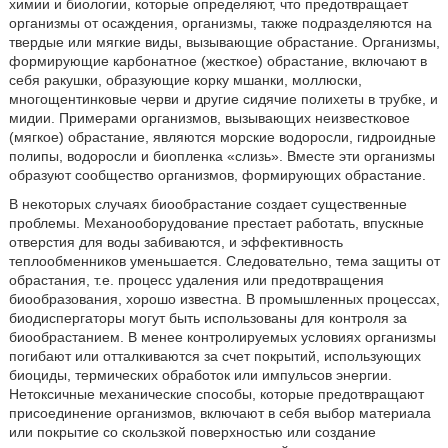
химии и биологии, которые определяют, что предотвращает
организмы от осаждения, организмы, также подразделяются на
твердые или мягкие виды, вызывающие обрастание. Организмы,
формирующие карбонатное (жесткое) обрастание, включают в
себя ракушки, образующие корку мшанки, моллюски,
многощентинковые черви и другие сидячие полихеты в трубке, и
мидии. Примерами организмов, вызывающих неизвестковое
(мягкое) обрастание, являются морские водоросли, гидроидные
полипы, водоросли и биопленка «слизь». Вместе эти организмы
образуют сообщество организмов, формирующих обрастание.
В некоторых случаях биообрастание создает существенные
проблемы. Механооборудование престает работать, впускные
отверстия для воды забиваются, и эффективность
теплообменников уменьшается. Следовательно, тема защиты от
обрастания, т.е. процесс удаления или предотвращения
биообразования, хорошо известна. В промышленных процессах,
биодиспергаторы могут быть использованы для контроля за
биообрастанием. В менее контролируемых условиях организмы
погибают или отталкиваются за счет покрытий, использующих
биоциды, термических обработок или импульсов энергии.
Нетоксичные механические способы, которые предотвращают
присоединение организмов, включают в себя выбор материала
или покрытие со скользкой поверхностью или создание