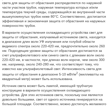
света для защиты от обрастания распределяется по наружной
части участков трубок, наружная температура которых и/или
температура текучей среды, содержащейся во внутренней части
вышеупомянутых трубок ниже 80°C. Соответственно, достигается
эффективная и экономичная защита от обрастания на наружных
поверхностях трубок.
В варианте осуществления охлаждающего устройства свет для
защиты от обрастания, излучаемый источником света, находится
в диапазоне длин волн УФ излучения или голубой области
видимого спектра около 220-420 нм, предпочтительно около 260
нм. Подходящие уровни защиты от обрастания достигаются за
счет ультрафиолетового или синего света с длинами волн около
220-420 нм, в частности, при длинах волн короче, чем около 300
нм, например, около 240-280 нм, что соответствует тому, что
известно как ультрафиолетовый свет. Интенсивность света для
2
защиты от обрастания в диапазоне 5-10 мВт/м
(милливатты на
квадратный метр) может быть использована.
Источник света может быть лампой, имеющей трубчатую
конструкцию в варианте осуществления охлаждающего
устройства. Для этих источников света, поскольку они являются
довольно большими, свет от одного источника генерируется на
большой площади. Соответственно, можно достигнуть желаемого