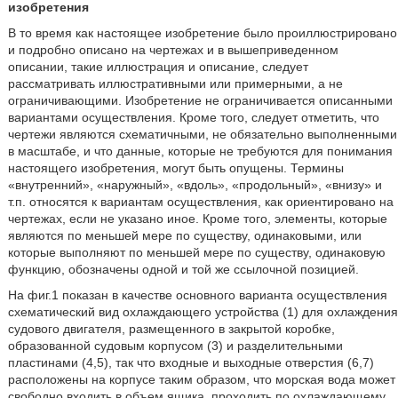
изобретения
В то время как настоящее изобретение было проиллюстрировано
и подробно описано на чертежах и в вышеприведенном
описании, такие иллюстрация и описание, следует
рассматривать иллюстративными или примерными, а не
ограничивающими. Изобретение не ограничивается описанными
вариантами осуществления. Кроме того, следует отметить, что
чертежи являются схематичными, не обязательно выполненными
в масштабе, и что данные, которые не требуются для понимания
настоящего изобретения, могут быть опущены. Термины
«внутренний», «наружный», «вдоль», «продольный», «внизу» и
т.п. относятся к вариантам осуществления, как ориентировано на
чертежах, если не указано иное. Кроме того, элементы, которые
являются по меньшей мере по существу, одинаковыми, или
которые выполняют по меньшей мере по существу, одинаковую
функцию, обозначены одной и той же ссылочной позицией.
На фиг.1 показан в качестве основного варианта осуществления
схематический вид охлаждающего устройства (1) для охлаждения
судового двигателя, размещенного в закрытой коробке,
образованной судовым корпусом (3) и разделительными
пластинами (4,5), так что входные и выходные отверстия (6,7)
расположены на корпусе таким образом, что морская вода может
свободно входить в объем ящика, проходить по охлаждающему