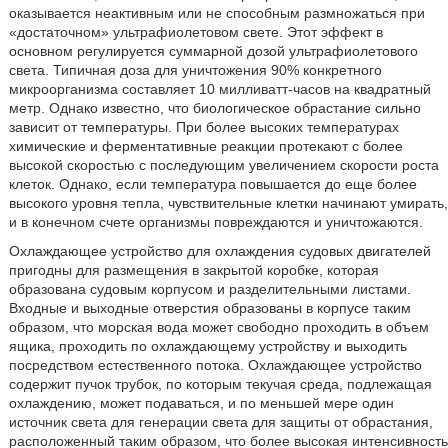
оказывается неактивным или не способным размножаться при
«достаточном» ультрафиолетовом свете. Этот эффект в
основном регулируется суммарной дозой ультрафиолетового
света. Типичная доза для уничтожения 90% конкретного
микроорганизма составляет 10 милливатт-часов на квадратный
метр. Однако известно, что биологическое обрастание сильно
зависит от температуры. При более высоких температурах
химические и ферментативные реакции протекают с более
высокой скоростью с последующим увеличением скорости роста
клеток. Однако, если температура повышается до еще более
высокого уровня тепла, чувствительные клетки начинают умирать,
и в конечном счете организмы повреждаются и уничтожаются.
Охлаждающее устройство для охлаждения судовых двигателей
пригодны для размещения в закрытой коробке, которая
образована судовым корпусом и разделительными листами.
Входные и выходные отверстия образованы в корпусе таким
образом, что морская вода может свободно проходить в объем
ящика, проходить по охлаждающему устройству и выходить
посредством естественного потока. Охлаждающее устройство
содержит пучок трубок, по которым текучая среда, подлежащая
охлаждению, может подаваться, и по меньшей мере один
источник света для генерации света для защиты от обрастания,
расположенный таким образом, что более высокая интенсивность