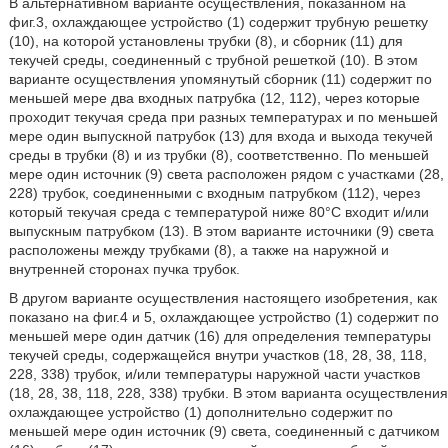
В альтернативном варианте осуществления, показанном на
фиг.3, охлаждающее устройство (1) содержит трубную решетку
(10), на которой установлены трубки (8), и сборник (11) для
текучей среды, соединенный с трубной решеткой (10). В этом
варианте осуществления упомянутый сборник (11) содержит по
меньшей мере два входных патрубка (12, 112), через которые
проходит текучая среда при разных температурах и по меньшей
мере один выпускной патрубок (13) для входа и выхода текучей
среды в трубки (8) и из трубки (8), соответственно. По меньшей
мере один источник (9) света расположен рядом с участками (28,
228) трубок, соединенными с входным патрубком (112), через
который текучая среда с температурой ниже 80°C входит и/или
выпускным патрубком (13). В этом варианте источники (9) света
расположены между трубками (8), а также на наружной и
внутренней сторонах пучка трубок.
В другом варианте осуществления настоящего изобретения, как
показано на фиг.4 и 5, охлаждающее устройство (1) содержит по
меньшей мере один датчик (16) для определения температуры
текучей среды, содержащейся внутри участков (18, 28, 38, 118,
228, 338) трубок, и/или температуры наружной части участков
(18, 28, 38, 118, 228, 338) трубки. В этом варианта осуществления
охлаждающее устройство (1) дополнительно содержит по
меньшей мере один источник (9) света, соединенный с датчиком