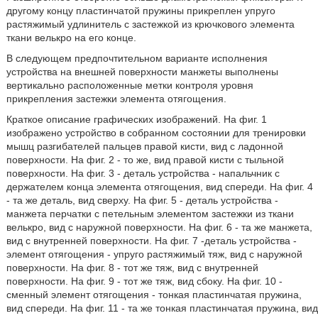
другому концу пластинчатой пружины прикреплен упруго
растяжимый удлинитель с застежкой из крючкового элемента
ткани велькро на его конце.
В следующем предпочтительном варианте исполнения
устройства на внешней поверхности манжеты выполнены
вертикально расположенные метки контроля уровня
прикрепления застежки элемента отягощения.
Краткое описание графических изображений. На фиг. 1
изображено устройство в собранном состоянии для тренировки
мышц разгибателей пальцев правой кисти, вид с ладонной
поверхности. На фиг. 2 - то же, вид правой кисти с тыльной
поверхности. На фиг. 3 - деталь устройства - напальчник с
держателем конца элемента отягощения, вид спереди. На фиг. 4
- та же деталь, вид сверху. На фиг. 5 - деталь устройства -
манжета перчатки с петельным элементом застежки из ткани
велькро, вид с наружной поверхности. На фиг. 6 - та же манжета,
вид с внутренней поверхности. На фиг. 7 -деталь устройства -
элемент отягощения - упруго растяжимый тяж, вид с наружной
поверхности. На фиг. 8 - тот же тяж, вид с внутренней
поверхности. На фиг. 9 - тот же тяж, вид сбоку. На фиг. 10 -
сменный элемент отягощения - тонкая пластинчатая пружина,
вид спереди. На фиг. 11 - та же тонкая пластинчатая пружина, вид