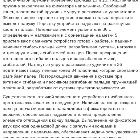
пластинчатой пружины поперечно крючкам 19 и 20. Пластинчатая
пружина закреплена на фиксаторе напальчника. Свободный
конец пластинчатой пружины с упруго растяжимым удлинителем
36 вводят через верхнее отверстие в карман пальца перчатки и
выводят наружу. Перчатку устройства надевают на разогнутые
кисть и пальцы. Петельный элемент удлинителя 36 с
определенным натяжением и с ориентацией на метки 5,
пристегивают к манжете Устройство готово к работе, и пациент
начинает сгибать пальцы кисти, разрабатывая суставы, нагружая
и тренируя мышцы сгибателей пальцев. После прекращения
отягощенного сгибания пальцев и расслабления мышц
сгибателей, Натянутые упруго растяжимые удлинители 36
подтягивают закругленный конец 34 пластины, которая спонтанно
разгибает палец. Повторяющиеся движения в суставе при
активном сгибании и пассивном разгибании пальцев пружинящей
пластиной, разрабатывают суставы при тугоподвижности их.
Существенность отличий заявленного устройства от избранного
прототипа заключается в следующем. Наличие на конце каждого
пальца перчатки жесткого напальчника с фиксатором на его
вершине, обеспечивает надежное и точное прикрепление
элемента отягощения к концу пальца. Выполнение на фиксаторе
двух крючков одинаковой длины с загнутыми концами в
направлении к напальчнику, обеспечивает надежность удержания
конца элемента отягощения при расположении его как на