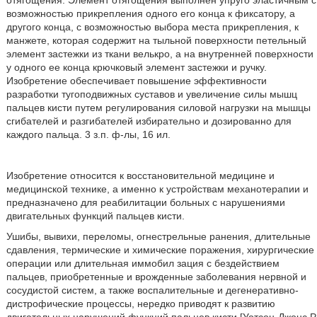
отягощения. Элемент отягощения выполнен упруго эластичным с
возможностью прикрепления одного его конца к фиксатору, а
другого конца, с возможностью выбора места прикрепления, к
манжете, которая содержит на тыльной поверхности петельный
элемент застежки из ткани велькро, а на внутренней поверхности
у одного ее конца крючковый элемент застежки и ручку.
Изобретение обеспечивает повышение эффективности
разработки тугоподвижных суставов и увеличение силы мышц
пальцев кисти путем регулирования силовой нагрузки на мышцы
сгибателей и разгибателей избирательно и дозированно для
каждого пальца. 3 з.п. ф-лы, 16 ил.
Изобретение относится к восстановительной медицине и
медицинской технике, а именно к устройствам механотерапии и
предназначено для реабилитации больных с нарушениями
двигательных функций пальцев кисти.
Ушибы, вывихи, переломы, огнестрельные ранения, длительные
сдавления, термические и химические поражения, хирургические
операции или длительная иммобил зация с бездействием
пальцев, приобретенные и врожденные заболевания нервной и
сосудистой систем, а также воспалительные и дегенеративно-
дистрофические процессы, нередко приводят к развитию