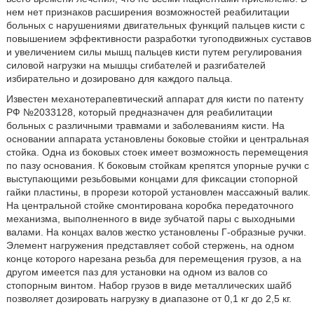
нем нет признаков расширения возможностей реабилитации
больных с нарушениями двигательных функций пальцев кисти с
повышением эффективности разработки тугоподвижных суставов
и увеличением силы мышц пальцев кисти путем регулирования
силовой нагрузки на мышцы сгибателей и разгибателей
избирательно и дозировано для каждого пальца.
Известен механотерапевтический аппарат для кисти по патенту
РФ №2033128, который предназначен для реабилитации
больных с различными травмами и заболеваниям кисти. На
основании аппарата установлены боковые стойки и центральная
стойка. Одна из боковых стоек имеет возможность перемещения
по пазу основания. К боковым стойкам крепятся упорные ручки с
выступающими резьбовыми концами для фиксации стопорной
гайки пластины, в прорези которой установлен массажный валик.
На центральной стойке смонтирована коробка передаточного
механизма, выполненного в виде зубчатой пары с выходными
валами. На концах валов жестко установлены Г-образные ручки.
Элемент нагружения представляет собой стержень, на одном
конце которого нарезана резьба для перемещения грузов, а на
другом имеется паз для установки на одном из валов со
стопорным винтом. Набор грузов в виде металлических шайб
позволяет дозировать нагрузку в диапазоне от 0,1 кг до 2,5 кг.