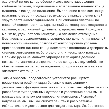
застежкой на его конце обеспечивает, после завершения
сгибания пальцев, подтягивание и возвращение нижнего конца
пластины в исходное положение. Выполнение в прямом конце
пластины отверстия создает возможность прикрепления к ней
упруго растяжимого удлинителя. При сгибании пластины по
внешней поверхности пальца, нижний ее конец перемещается в
кармане, а растяжимый удлинитель, прикрепленный концом к
манжете, удлиняет всю конструкцию элемента отягощения.
Вертикально расположенные метрические деления на внешней
поверхности манжеты, позволяют контролировать уровень
прикрепления нижнего конца элемента отягощения и дозировать
степень отягощения любого одного или нескольких пальцев.
Наличие ручки на манжете упрощает и ускоряет должное
натяжение манжеты и скрепление ее концов между собой, что
обеспечивает на запястье надежную опору манжете и на нем
элементов отягощения.
Таким образом, предлагаемое устройство расширяет
возможности реабилитации больных с нарушениями
двигательных функций пальцев кисти и повышает эффективность
разработки тугоподвижных суставов и увеличение силы мышц
пальцев кисти путем регулирования повторяемой силовой
нагрузки на мышцы, как сгибателей, так и разгибателей
избирательно и дозировано для каждого пальца. Изобретенное