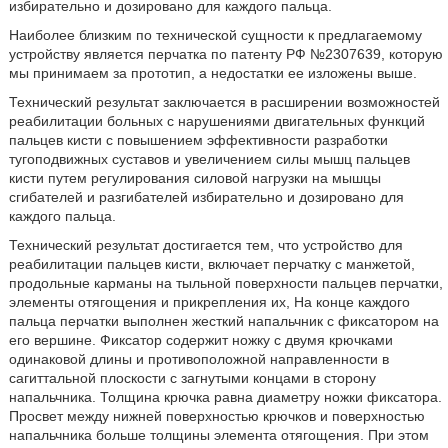
избирательно и дозировано для каждого пальца.
Наиболее близким по технической сущности к предлагаемому
устройству является перчатка по патенту РФ №2307639, которую
мы принимаем за прототип, а недостатки ее изложены выше.
Технический результат заключается в расширении возможностей
реабилитации больных с нарушениями двигательных функций
пальцев кисти с повышением эффективности разработки
тугоподвижных суставов и увеличением силы мышц пальцев
кисти путем регулирования силовой нагрузки на мышцы
сгибателей и разгибателей избирательно и дозировано для
каждого пальца.
Технический результат достигается тем, что устройство для
реабилитации пальцев кисти, включает перчатку с манжетой,
продольные карманы на тыльной поверхности пальцев перчатки,
элементы отягощения и прикрепления их, На конце каждого
пальца перчатки выполнен жесткий напальчник с фиксатором на
его вершине. Фиксатор содержит ножку с двумя крючками
одинаковой длины и противоположной направленности в
сагиттальной плоскости с загнутыми концами в сторону
напальчника. Толщина крючка равна диаметру ножки фиксатора.
Просвет между нижней поверхностью крючков и поверхностью
напальчника больше толщины элемента отягощения. При этом