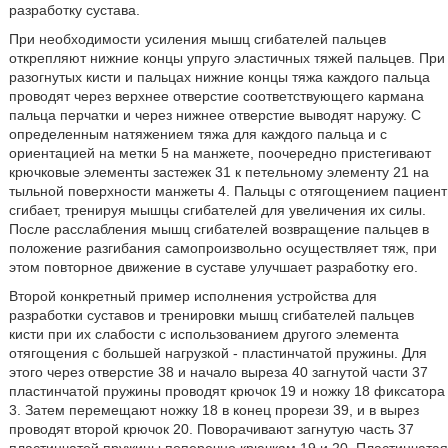
разработку сустава.
При необходимости усиления мышц сгибателей пальцев
открепляют нижние концы упруго эластичных тяжей пальцев. При
разогнутых кисти и пальцах нижние концы тяжа каждого пальца
проводят через верхнее отверстие соответствующего кармана
пальца перчатки и через нижнее отверстие выводят наружу. С
определенным натяжением тяжа для каждого пальца и с
ориентацией на метки 5 на манжете, поочередно пристегивают
крючковые элементы застежек 31 к петельному элементу 21 на
тыльной поверхности манжеты 4. Пальцы с отягощением пациент
сгибает, тренируя мышцы сгибателей для увеличения их силы.
После расслабления мышц сгибателей возвращение пальцев в
положение разгибания самопроизвольно осуществляет тяж, при
этом повторное движение в суставе улучшает разработку его.
Второй конкретный пример исполнения устройства для
разработки суставов и тренировки мышц сгибателей пальцев
кисти при их слабости с использованием другого элемента
отягощения с большей нагрузкой - пластинчатой пружины. Для
этого через отверстие 38 и начало выреза 40 загнутой части 37
пластинчатой пружины проводят крючок 19 и ножку 18 фиксатора
3. Затем перемещают ножку 18 в конец прорези 39, и в вырез
проводят второй крючок 20. Поворачивают загнутую часть 37