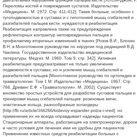
двигательных нарушений функций пальцев кисти [Уотсон-Джонс Р.
Переломы костей и повреждения сустатов. Издательство
«Медицина». М. 1972. Стр. 411-412]. Такие больные, особенно с
тугоподвижностью в суставах и с гипотонией мышц сгибателей и
разгибателей пальцев кисти, нуждаются в реабилитации.
Реабилитация направлена также на предупреждение
рефлекторных контрактур неповрежденных пальцев и
профилактику вторичных изменений в тканях [Розов В.И., Блохин
В.Н. в Многотомном руководстве по хирургии под редакцией В.Д.
Чаклина. Государственное издательство медицинской
литературы. Медгиз. М. 1960. Том 9, стр. 342]. Активная
реабилитация предусматривает не только увеличение
подвижности в суставах, но и усиление мышц сгибателей и
разгибателей пальцев [Многотомное руководство по ортопедии и
травматологии. Том 1 М. Издательство «Медицина». 1967, Стр.
766. Древинг Е.Ф. «Травматология». М. 2002]. Существует
множество простых устройств для разработки суставов пальцев и
тренировки мышц сгибателей пальцев: резиновые мячи,
эластичные кольца, разнообразные эспандеры
[http://fb.ru/article/166266/kistevoy-espander-polza-i-vred]. но
применение их не всегда оправдывает надежды пациентов.
Стационарные аппараты, работающие на электроэнергии, дороги
и часто условия для лечения ими не удобны для пациентов.
Применение известных средств реабилитации больных с