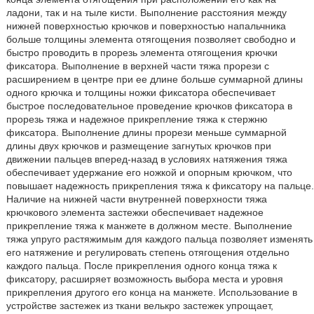
ладони, так и на тыле кисти. Выполнение расстояния между
нижней поверхностью крючков и поверхностью напальчника
больше толщины элемента отягощения позволяет свободно и
быстро проводить в прорезь элемента отягощения крючки
фиксатора. Выполнение в верхней части тяжа прорези с
расширением в центре при ее длине больше суммарной длины
одного крючка и толщины ножки фиксатора обеспечивает
быстрое последовательное проведение крючков фиксатора в
прорезь тяжа и надежное прикрепление тяжа к стержню
фиксатора. Выполнение длины прорези меньше суммарной
длины двух крючков и размещение загнутых крючков при
движении пальцев вперед-назад в условиях натяжения тяжа
обеспечивает удержание его ножкой и опорным крючком, что
повышает надежность прикрепления тяжа к фиксатору на пальце.
Наличие на нижней части внутренней поверхности тяжа
крючкового элемента застежки обеспечивает надежное
прикрепление тяжа к манжете в должном месте. Выполнение
тяжа упруго растяжимым для каждого пальца позволяет изменять
его натяжение и регулировать степень отягощения отдельно
каждого пальца. После прикрепления одного конца тяжа к
фиксатору, расширяет возможность выбора места и уровня
прикрепления другого его конца на манжете. Использование в
устройстве застежек из ткани велькро застежек упрощает,