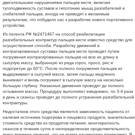
двигательными нарушениями пальцев кисти, включая
тугоподвижность суставов и гипотонию мышц разгибателей и
сгибателей пальцев, иногда не приводят к желаемым
результатам, что побудило нас к разработке нового портативного
устройства.
Из патента РФ №2471467 на способ реабилитации
разгибательных контрактур пальцев кисти известно средство для
осуществления способа. Разработку движений в
контрагированных суставах пальцев кисти проводят путем
погружения контрагированных пальцев на всю их длину в
сыпучую массу, выбранную из ряда горох, просо, рис и
подогретую до 60°С. После полного погружения пальцев их
выдерживают в сыпучей массе, затем пальцы медленно
вынимают и вновь погружают в сыпучую массу на несколько
большую глубину. Указанные движения проводят до полного
остывания массы. Процедуру выполняют ежедневно, по 3-4 раза
в день и сеансы проводят до полного устранения разгибательной
контрактуры.
Недостатком этого средства является зависимость пациента от
наличия источника подогрева и пищевого продукта, значительная
стоимость средства из продуктов питания, многократность
сеансов в течение суток и неопределенная продолжительность
всего времени лечения, что не всеми пациентами приемлемо. В