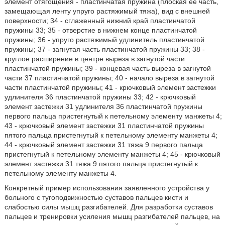
элемент отягощения - пластинчатая пружина (плоская ее часть,
замещающая ленту упруго растяжимый тяжа), вид с внешней
поверхности; 34 - сглаженный нижний край пластинчатой
пружины 33; 35 - отверстие в нижнем конце пластинчатой
пружины; 36 - упруго растяжимый удлинитель пластинчатой
пружины; 37 - загнутая часть пластинчатой пружины 33; 38 -
круглое расширение в центре выреза в загнутой части
пластинчатой пружины; 39 - концевая часть выреза в загнутой
части 37 пластинчатой пружины; 40 - начало выреза в загнутой
части пластинчатой пружины; 41 - крючковый элемент застежки
удлинителя 36 пластинчатой пружины 33; 42 - крючковый
элемент застежки 31 удлинителя 36 пластинчатой пружины
первого пальца пристегнутый к петельному элементу манжеты 4;
43 - крючковый элемент застежки 31 пластинчатой пружины
пятого пальца пристегнутый к петельному элементу манжеты 4;
44 - крючковый элемент застежки 31 тяжа 9 первого пальца
пристегнутый к петельному элементу манжеты 4; 45 - крючковый
элемент застежки 31 тяжа 9 пятого пальца пристегнутый к
петельному элементу манжеты 4.
Конкретный пример использования заявленного устройства у
больного с тугоподвижностью суставов пальцев кисти и
слабостью силы мышц разгибателей. Для разработки суставов
пальцев и тренировки усиления мышц разгибателей пальцев, на