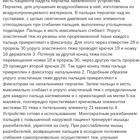
кисть пациента надета перчатка заявленного устройства.
Перчатка, для улучшения воздухообмена в ней, изготовлена из
воздухопроницаемого материала. В пальцах перчатки над их
суставами, с целью смягчения давления на них элементов
отягощающих при сгибании пальцев, выполнены утолщенные
подкладки. Пальцы и кисть максимально сгибают. Упруго
эластичный тяж из резины или прорезиненной ткани каждого
пальца прикрепляют к фиксатору. Для этого через отверстие 28 и
прорезь 30 упруго эластичного тяжа проводят крючок 19 и ножку
18 держателя 3. Потянув за другой конец тяжа после
перемещения ножки 18 в прорезь 30, через другую часть прорези
29 проводят второй крючок 20. Так один конец тяжа пальца
прикреплен к фиксатору напальчника 2. Подобным образом
упруго эластичные тяжи других пальцев прикрепляют к
фиксаторам на напальчниках перчатки. Затем пальцы и кисть
максимально сгибают и упруго эластичный тяж с определенным
для каждого пальца натяжением и с ориентацией на метки 5 на
манжете, поочередно пристегивают крючковым элементом
застежки 31 тяжа к петельному элементу 21 манжеты 4.
Устройство готово к использованию. Многократным разгибанием
пальцев с повышенной нагрузкой пациент тренирует мышцы
разгибателей, укрепляя их силу, При расслаблении мышц
разгибателей, возвращение пальцев в исходное положение
сгибания самопроизвольно осуществляет тяж, улучшая