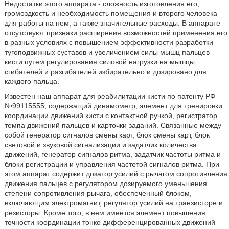
Недостатки этого аппарата - сложность изготовления его,
громоздкость и необходимость помещения и второго человека
для работы на нем, а также значительные расходы. В аппарате
отсутствуют признаки расширения возможностей применения его
в разных условиях с повышением эффективности разработки
тугоподвижных суставов и увеличением силы мышц пальцев
кисти путем регулирования силовой нагрузки на мышцы
сгибателей и разгибателей избирательно и дозировано для
каждого пальца.
Известен наш аппарат для реабилитации кисти по патенту РФ
№99115555, содержащий динамометр, элемент для тренировки
координации движений кисти с контактной ручкой, регистратор
темпа движений пальцев и карточки заданий. Связанные между
собой генератор сигналов смены карт, блок смены карт, блок
световой и звуковой сигнализации и задатчик количества
движений, генератор сигналов ритма, задатчик частоты ритма и
блоки регистрации и управления частотой сигналов ритма. При
этом аппарат содержит дозатор усилий с рычагом сопротивления
движения пальцев с регулятором дозируемого уменьшения
степени сопротивления рычага, обеспеченный блоком,
включающим электромагнит, регулятор усилий на транзисторе и
резисторы. Кроме того, в нем имеется элемент повышения
точности координации тонко дифференцированных движений