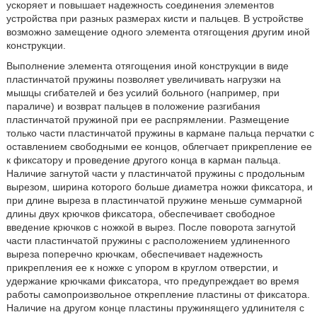
ускоряет и повышает надежность соединения элементов
устройства при разных размерах кисти и пальцев. В устройстве
возможно замещение одного элемента отягощения другим иной
конструкции.
Выполнение элемента отягощения иной конструкции в виде
пластинчатой пружины позволяет увеличивать нагрузки на
мышцы сгибателей и без усилий больного (например, при
параличе) и возврат пальцев в положение разгибания
пластинчатой пружиной при ее распрямлении. Размещение
только части пластинчатой пружины в кармане пальца перчатки с
оставлением свободными ее концов, облегчает прикрепление ее
к фиксатору и проведение другого конца в карман пальца.
Наличие загнутой части у пластинчатой пружины с продольным
вырезом, ширина которого больше диаметра ножки фиксатора, и
при длине выреза в пластинчатой пружине меньше суммарной
длины двух крючков фиксатора, обеспечивает свободное
введение крючков с ножкой в вырез. После поворота загнутой
части пластинчатой пружины с расположением удлиненного
выреза поперечно крючкам, обеспечивает надежность
прикрепления ее к ножке с упором в круглом отверстии, и
удержание крючками фиксатора, что предупреждает во время
работы самопроизвольное открепление пластины от фиксатора.
Наличие на другом конце пластины пружинящего удлинителя с