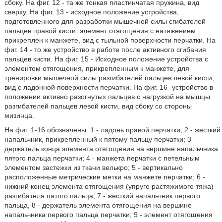
сбоку. На фиг. 12 - та же тонкая пластинчатая пружина, вид
сверху. На фиг. 13 - исходное положение устройства,
подготовленного для разработки мышечной силы сгибателей
пальцев правой кисти, элемент отягощения с натяжением
прикреплен к манжете, вид с тыльной поверхности перчатки. На
фиг. 14 - то же устройство в работе после активного сгибания
пальцев кисти. На фиг. 15 - Исходное положение устройства с
элементом отягощения, прикрепленным к манжете, для
тренировки мышечной силы разгибателей пальцев левой кисти,
вид с ладонной поверхности перчатки. На фиг. 16 -устройство в
положении активно разогнутых пальцев с нагрузкой на мышцы
разгибателей пальцев левой кисти, вид сбоку со стороны
мизинца.
На фиг. 1-16 обозначены: 1 - ладонь правой перчатки; 2 - жесткий
напальчник, прикрепленный к пятому пальцу перчатки; 3 -
держатель конца элемента отягощения на вершине напальчника
пятого пальца перчатки; 4 - манжета перчатки с петельным
элементом застежки из ткани велькро; 5 - вертикально
расположенные метрические метки на манжете перчатки; 6 -
нижний конец элемента отягощения (упруго растяжимого тяжа)
разгибателя пятого пальца; 7 - жесткий напальчник первого
пальца, 8 - держатель элемента отягощения на вершине
напальчника первого пальца перчатки; 9 - элемент отягощения