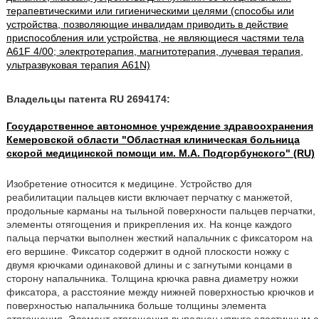
терапевтическими или гигиеническими целями (способы или
устройства, позволяющие инвалидам приводить в действие
приспособления или устройства, не являющиеся частями тела
A61F 4/00; электротерапия, магнитотерапия, лучевая терапия,
ультразвуковая терапия A61N)
Владельцы патента RU 2694174:
Государственное автономное учреждение здравоохранения
Кемеровской области "Областная клиническая больница
скорой медицинской помощи им. М.А. Подгорбунского" (RU)
Изобретение относится к медицине. Устройство для
реабилитации пальцев кисти включает перчатку с манжетой,
продольные карманы на тыльной поверхности пальцев перчатки,
элементы отягощения и прикрепления их. На конце каждого
пальца перчатки выполнен жесткий напальчник с фиксатором на
его вершине. Фиксатор содержит в одной плоскости ножку с
двумя крючками одинаковой длины и с загнутыми концами в
сторону напальчника. Толщина крючка равна диаметру ножки
фиксатора, а расстояние между нижней поверхностью крючков и
поверхностью напальчника больше толщины элемента