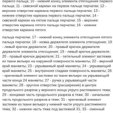
первого пальца; 10 - нижний конец элемента отягощения первого
пальца; 11 - сквозной карман на первом пальце перчатки; 12 -
верхнее отверстие кармана первого пальца перчатки; 13 -
нижнее отверстие кармана первого пальца перчатки; 14 -
сквозной карман на пятом пальце перчатки; 15 - верхнее
отверстие кармана пятого пальца перчатки; 16 - нижнее
отверстие кармана пятого
пальца перчатки; 17 - нижний конец элемента отягощения пятого
пальца перчатки; 18 - ножка держателя элемента отягощения; 19
- левый крючок держателя; 20 - правый крючок держателя
держателя элемента отягощения; 19 - левый крючок держателя;
20 - правый крючок держателя; 21 - петельный элемент застежки
из ткани велькро на наружной поверхности манжеты; 22 - верхний
край манжеты; 23 - укрываемый край манжеты; 24 - укрывающий
край манжеты; 25 - внутренняя гладкая поверхность манжеты; 26
- крючковый элемент застежки из ткани велькро на укрывающей
части конца 24 манжеты; 27 - ручка у укрывающей части
манжеты; 28 - круглое отверстие (расширение) в центре
продольного разреза у верхнего конца упруго растяжимого тяжа;
29 - концевая часть продольного разреза в тяже; 30 - начальная
часть продольного разреза в тяже; 31 - крючковый элемент
застежки из ткани велькро у нижней части упруго растяжимого
тяжа; 32 - нижняя часть тяжа под застежкой 31; 33 - сменный