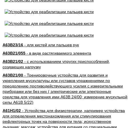
A63B23/16
- для кистей или пальцев рук
A63B21/055
- в виде растягиваемого элемента
A63B21/02
- с использованием упругих приспособлений,
создающих нагрузку
A63B21/00
- Тренировочные устройства для развития и
укрепления мускулатуры или суставов упражнениями по
преодолению противодействующего усилия с измерительными
приборами или без них ( электрические или электронные
средства для управления ими A63B 24/00; измерение мускульной
силы A61B 5/22)
A61H1/02
- Устройства для физиотерапии, например устройства
для определения местонахождения или стимулирования
рефлекторных точек на поверхности тела; искусственное
дыхание; массаж; устройства для купания со специальными