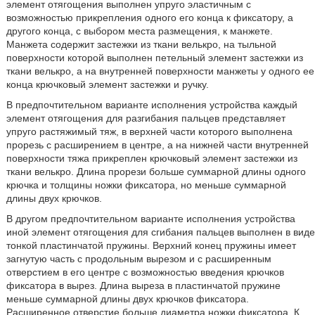
элемент отягощения выполнен упруго эластичным с
возможностью прикрепления одного его конца к фиксатору, а
другого конца, с выбором места размещения, к манжете.
Манжета содержит застежки из ткани велькро, на тыльной
поверхности которой выполнен петельный элемент застежки из
ткани велькро, а на внутренней поверхности манжеты у одного ее
конца крючковый элемент застежки и ручку.
В предпочтительном варианте исполнения устройства каждый
элемент отягощения для разгибания пальцев представляет
упруго растяжимый тяж, в верхней части которого выполнена
прорезь с расширением в центре, а на нижней части внутренней
поверхности тяжа прикреплен крючковый элемент застежки из
ткани велькро. Длина прорези больше суммарной длины одного
крючка и толщины ножки фиксатора, но меньше суммарной
длины двух крючков.
В другом предпочтительном варианте исполнения устройства
иной элемент отягощения для сгибания пальцев выполнен в виде
тонкой пластинчатой пружины. Верхний конец пружины имеет
загнутую часть с продольным вырезом и с расширенным
отверстием в его центре с возможностью введения крючков
фиксатора в вырез. Длина выреза в пластинчатой пружине
меньше суммарной длины двух крючков фиксатора.
Расширенное отверстие больше диаметра ножки фиксатора. К