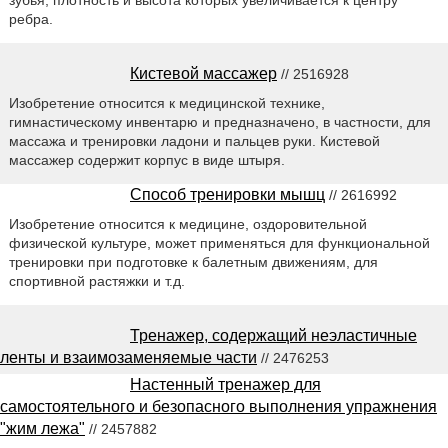
зубья, плотность и высота которых увеличивается к центру
ребра.
Кистевой массажер
// 2516928
Изобретение относится к медицинской технике,
гимнастическому инвентарю и предназначено, в частности, для
массажа и тренировки ладони и пальцев руки. Кистевой
массажер содержит корпус в виде штыря.
Способ тренировки мышц
// 2616992
Изобретение относится к медицине, оздоровительной
физической культуре, может применяться для функциональной
тренировки при подготовке к балетным движениям, для
спортивной растяжки и т.д.
Тренажер, содержащий неэластичные
ленты и взаимозаменяемые части
// 2476253
Настенный тренажер для
самостоятельного и безопасного выполнения упражнения
"жим лежа"
// 2457882