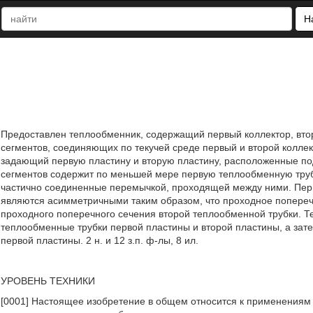
Н
Предоставлен теплообменник, содержащий первый коллектор, вто
сегментов, соединяющих по текучей среде первый и второй колле
задающий первую пластину и вторую пластину, расположенные под
сегментов содержит по меньшей мере первую теплообменную труб
частично соединенные перемычкой, проходящей между ними. Перв
являются асимметричными таким образом, что проходное попереч
проходного поперечного сечения второй теплообменной трубки. Т
теплообменные трубки первой пластины и второй пластины, а зат
первой пластины. 2 н. и 12 з.п. ф-лы, 8 ил.
УРОВЕНЬ ТЕХНИКИ
[0001] Настоящее изобретение в общем относится к применениям т