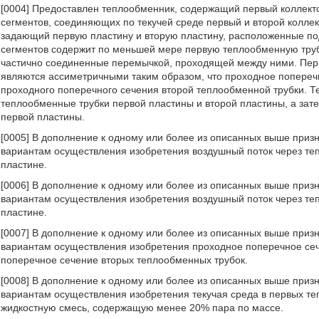
[0004] Предоставлен теплообменник, содержащий первый коллекто
сегментов, соединяющих по текучей среде первый и второй колле
задающий первую пластину и вторую пластину, расположенные под
сегментов содержит по меньшей мере первую теплообменную труб
частично соединенные перемычкой, проходящей между ними. Перв
являются ассиметричными таким образом, что проходное попереч
проходного поперечного сечения второй теплообменной трубки. Т
теплообменные трубки первой пластины и второй пластины, а зат
первой пластины.
[0005] В дополнение к одному или более из описанных выше приз
вариантам осуществления изобретения воздушный поток через те
пластине.
[0006] В дополнение к одному или более из описанных выше приз
вариантам осуществления изобретения воздушный поток через те
пластине.
[0007] В дополнение к одному или более из описанных выше приз
вариантам осуществления изобретения проходное поперечное се
поперечное сечение вторых теплообменных трубок.
[0008] В дополнение к одному или более из описанных выше приз
вариантам осуществления изобретения текучая среда в первых те
жидкостную смесь, содержащую менее 20% пара по массе.