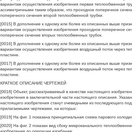
вариантам осуществления изобретения первая теплообменная тру
ассиметричными таким образом, что проходное поперечное сечени
поперечного сечения второй теплообменной трубки.
[0015] В дополнение к одному или более из описанных выше приз
вариантам осуществления изобретения проходное поперечное се
поперечное сечение вторых теплообменных трубок.
[0016] В дополнение к одному или более из описанных выше приз
вариантам осуществления изобретения воздушный поток через те
пластине.
[0017] В дополнение к одному или более из описанных выше приз
вариантам осуществления изобретения воздушный поток через те
пластине.
КРАТКОЕ ОПИСАНИЕ ЧЕРТЕЖЕЙ
[0018] Объект, рассматриваемый в качестве настоящего изобретен
изобретения в заключительной части настоящего описания. Указа
настоящего изобретения станут очевидными из последующего подр
прилагаемыми чертежами, на которых:
[0019] На фиг. 1 показана принципиальная схема парового холоди
[0020] На фиг. 2 показан вид сбоку микроканального теплообменн
изобретения до операции изгибания;