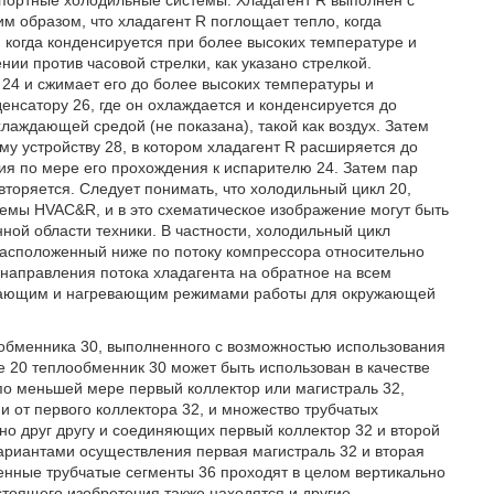
портные холодильные системы. Хладагент R выполнен с
м образом, что хладагент R поглощает тепло, когда
, когда конденсируется при более высоких температуре и
нии против часовой стрелки, как указано стрелкой.
24 и сжимает его до более высоких температуры и
енсатору 26, где он охлаждается и конденсируется до
аждающей средой (не показана), такой как воздух. Затем
му устройству 28, в котором хладагент R расширяется до
ия по мере его прохождения к испарителю 24. Затем пар
овторяется. Следует понимать, что холодильный цикл 20,
емы HVAC&R, и в это схематическое изображение могут быть
ной области техники. В частности, холодильный цикл
 расположенный ниже по потоку компрессора относительно
 направления потока хладагента на обратное на всем
ждающим и нагревающим режимами работы для окружающей
ообменника 30, выполненного с возможностью использования
 20 теплообменник 30 может быть использован в качестве
по меньшей мере первый коллектор или магистраль 32,
и от первого коллектора 32, и множество трубчатых
ьно друг другу и соединяющих первый коллектор 32 и второй
ариантами осуществления первая магистраль 32 и вторая
енные трубчатые сегменты 36 проходят в целом вертикально
стоящего изобретения также находятся и другие