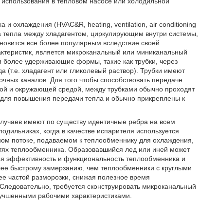
использования в тепловом насосе или холодильной
 охлаждения (HVAC&R, heating, ventilation, air conditioning
ма тепла между хладагентом, циркулирующим внутри системы,
новится все более популярным вследствие своей
рактеристик, является микроканальный или миниканальный
 более удерживающие формы, такие как трубки, через
(т.е. хладагент или гликолевый раствор). Трубки имеют
чных каналов. Для того чтобы способствовать передаче
ой и окружающей средой, между трубками обычно проходят
 для повышения передачи тепла и обычно прикреплены к
лучаев имеют по существу идентичные ребра на всем
одильниках, когда в качестве испарителя используется
ном потоке, подаваемом к теплообменнику для охлаждения,
стях теплообменника. Образовавшийся лед или иней может
жая эффективность и функциональность теплообменника и
ее быстрому замерзанию, чем теплообменники с круглыми
ее частой разморозки, снижая полезное время
 Следовательно, требуется сконструировать микроканальный
лучшенными рабочими характеристиками.