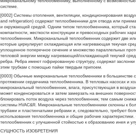
микроканальному теплообменнику, выполненному с возможностью 
системе.
[0002] Системы отопления, вентиляции, кондиционирования воздуха и
and refrigeration) содержат теплообменники для отвода или прие
и окружающей средой. Одним типом теплообменника, который ста
компактности, жесткости конструкции и превосходных рабочих ха
теплообменник. Микроканальный теплообменник содержит две или
которые циркулирует охлаждающая или нагревающая текучая среда 
уплощенное поперечное сечение и множество параллельных прото
тепловой энергии между нагревающей/охлаждающей текучей сред
ребра. Ребра имеют гофрированную структуру, содержат заслонки
этим трубкам с помощью пайки твердым припоем.
[0003] Обычные микроканальные теплообменники в большинстве с
протяжении сердечника теплообменника. В тепловых насосах и хол
микроканальный теплообменник, влага, присутствующая в воздуш
может конденсироваться и затем замерзать на внешних поверхно
блокировать поток воздуха через теплообменник, тем самым сни
системы HVAC&R. Микроканальные теплообменники склонны к бол
трубами и пластинчатыми ребрами и, следовательно, требуют бол
использования теплообменника и общие рабочие характеристики.
теплообменник с улучшенной стойкостью к образованию инея и у
СУЩНОСТЬ ИЗОБРЕТЕНИЯ