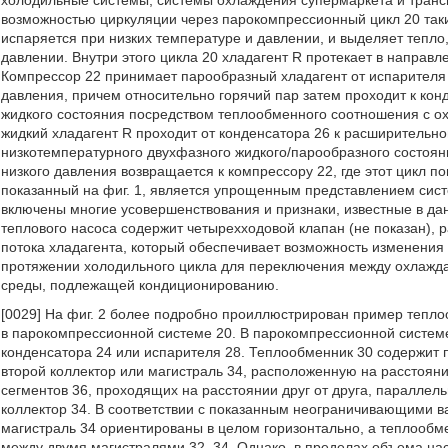
холодильные системы, системы охлаждения супермаркета и транс
возможностью циркуляции через парокомпрессионный цикл 20 таки
испаряется при низких температуре и давлении, и выделяет тепло
давлении. Внутри этого цикла 20 хладагент R протекает в направле
Компрессор 22 принимает парообразный хладагент от испарителя 
давления, причем относительно горячий пар затем проходит к конд
жидкого состояния посредством теплообменного соотношения с охл
жидкий хладагент R проходит от конденсатора 26 к расширительно
низкотемпературного двухфазного жидкого/парообразного состоян
низкого давления возвращается к компрессору 22, где этот цикл п
показанный на фиг. 1, является упрощенным представлением сист
включены многие усовершенствования и признаки, известные в дан
теплового насоса содержит четырехходовой клапан (не показан),
потока хладагента, который обеспечивает возможность изменения
протяжении холодильного цикла для переключения между охла
среды, подлежащей кондиционированию.
[0029] На фиг. 2 более подробно проиллюстрирован пример тепл
в парокомпрессионной системе 20. В парокомпрессионной системе
конденсатора 24 или испарителя 28. Теплообменник 30 содержит 
второй коллектор или магистраль 34, расположенную на расстояни
сегментов 36, проходящих на расстоянии друг от друга, параллел
коллектор 34. В соответствии с показанным неограничивающими в
магистраль 34 ориентированы в целом горизонтально, а теплообм
между двумя магистралями 32, 34. Однако, в пределах объема на