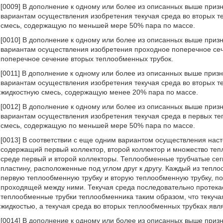
[0009] В дополнение к одному или более из описанных выше приз
вариантам осуществления изобретения текучая среда во вторых т
смесь, содержащую по меньшей мере 50% пара по массе.
[0010] В дополнение к одному или более из описанных выше приз
вариантам осуществления изобретения проходное поперечное се
поперечное сечение вторых теплообменных трубок.
[0011] В дополнение к одному или более из описанных выше приз
вариантам осуществления изобретения текучая среда во вторых т
жидкостную смесь, содержащую менее 20% пара по массе.
[0012] В дополнение к одному или более из описанных выше приз
вариантам осуществления изобретения текучая среда в первых т
смесь, содержащую по меньшей мере 50% пара по массе.
[0013] В соответствии с еще одним вариантом осуществления нас
содержащий первый коллектор, второй коллектор и множество те
среде первый и второй коллекторы. Теплообменные трубчатые сег
пластину, расположенные под углом друг к другу. Каждый из теп
первую теплообменную трубку и вторую теплообменную трубку, п
проходящей между ними. Текучая среда последовательно протека
теплообменные трубки теплообменника таким образом, что текуча
жидкостью, а текучая среда во вторых теплообменных трубках явл
[0014] В дополнение к одному или более из описанных выше приз