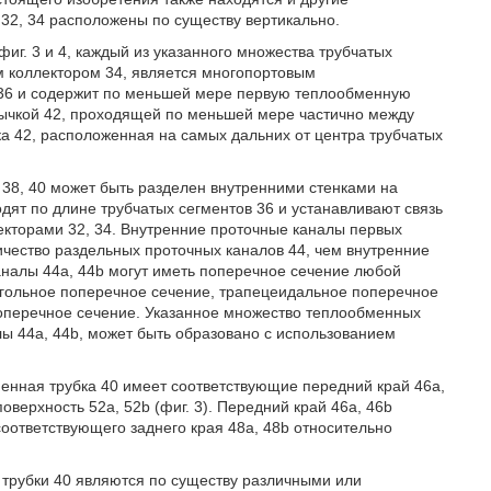
и 32, 34 расположены по существу вертикально.
фиг. 3 и 4, каждый из указанного множества трубчатых
м коллектором 34, является многопортовым
м 36 и содержит по меньшей мере первую теплообменную
мычкой 42, проходящей по меньшей мере частично между
а 42, расположенная на самых дальних от центра трубчатых
 38, 40 может быть разделен внутренними стенками на
дят по длине трубчатых сегментов 36 и устанавливают связь
екторами 32, 34. Внутренние проточные каналы первых
ичество раздельных проточных каналов 44, чем внутренние
налы 44а, 44b могут иметь поперечное сечение любой
угольное поперечное сечение, трапецеидальное поперечное
поперечное сечение. Указанное множество теплообменных
ы 44а, 44b, может быть образовано с использованием
менная трубка 40 имеет соответствующие передний край 46а,
поверхность 52а, 52b (фиг. 3). Передний край 46а, 46b
оответствующего заднего края 48а, 48b относительно
 трубки 40 являются по существу различными или