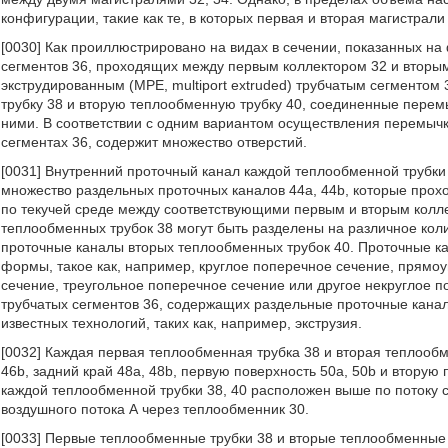
конфигурации, такие как те, в которых первая и вторая магистрал
[0030] Как проиллюстрировано на видах в сечении, показанных на 
сегментов 36, проходящих между первым коллектором 32 и вторы
экструдированным (МРЕ, multiport extruded) трубчатым сегменто
трубку 38 и вторую теплообменную трубку 40, соединенные пере
ними. В соответствии с одним вариантом осуществления перемычк
сегментах 36, содержит множество отверстий.
[0031] Внутренний проточный канал каждой теплообменной трубки
множество раздельных проточных каналов 44а, 44b, которые прохо
по текучей среде между соответствующими первым и вторым колл
теплообменных трубок 38 могут быть разделены на различное кол
проточные каналы вторых теплообменных трубок 40. Проточные ка
формы, такое как, например, круглое поперечное сечение, прямо
сечение, треугольное поперечное сечение или другое некруглое 
трубчатых сегментов 36, содержащих раздельные проточные канал
известных технологий, таких как, например, экструзия.
[0032] Каждая первая теплообменная трубка 38 и вторая теплооб
46b, задний край 48а, 48b, первую поверхность 50а, 50b и вторую 
каждой теплообменной трубки 38, 40 расположен выше по потоку с
воздушного потока А через теплообменник 30.
[0033] Первые теплообменные трубки 38 и вторые теплообменные