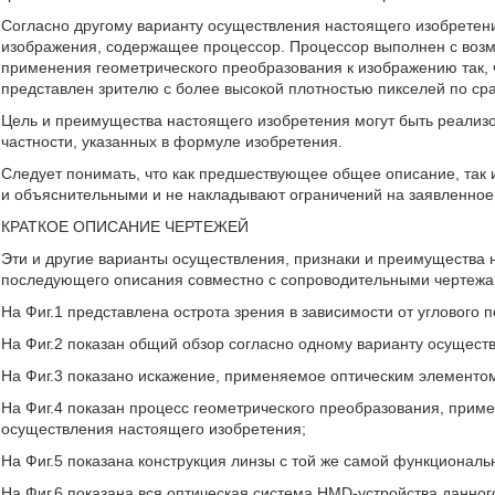
Согласно другому варианту осуществления настоящего изобретен
изображения, содержащее процессор. Процессор выполнен с воз
применения геометрического преобразования к изображению так, 
представлен зрителю с более высокой плотностью пикселей по ср
Цель и преимущества настоящего изобретения могут быть реализо
частности, указанных в формуле изобретения.
Следует понимать, что как предшествующее общее описание, та
и объяснительными и не накладывают ограничений на заявленное
КРАТКОЕ ОПИСАНИЕ ЧЕРТЕЖЕЙ
Эти и другие варианты осуществления, признаки и преимущества 
последующего описания совместно с сопроводительными чертежам
На Фиг.1 представлена острота зрения в зависимости от углового п
На Фиг.2 показан общий обзор согласно одному варианту осущест
На Фиг.3 показано искажение, применяемое оптическим элементо
На Фиг.4 показан процесс геометрического преобразования, прим
осуществления настоящего изобретения;
На Фиг.5 показана конструкция линзы с той же самой функциональн
На Фиг.6 показана вся оптическая система HMD-устройства данног