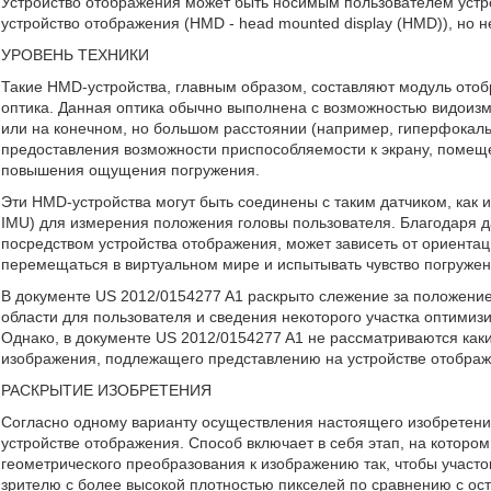
Устройство отображения может быть носимым пользователем устро
устройство отображения (HMD - head mounted display (HMD)), но 
УРОВЕНЬ ТЕХНИКИ
Такие HMD-устройства, главным образом, составляют модуль отоб
оптика. Данная оптика обычно выполнена с возможностью видоизме
или на конечном, но большом расстоянии (например, гиперфокальн
предоставления возможности приспособляемости к экрану, помеще
повышения ощущения погружения.
Эти HMD-устройства могут быть соединены с таким датчиком, как и
IMU) для измерения положения головы пользователя. Благодаря 
посредством устройства отображения, может зависеть от ориентац
перемещаться в виртуальном мире и испытывать чувство погружен
В документе US 2012/0154277 A1 раскрыто слежение за положени
области для пользователя и сведения некоторого участка оптимиз
Однако, в документе US 2012/0154277 A1 не рассматриваются ка
изображения, подлежащего представлению на устройстве отображ
РАСКРЫТИЕ ИЗОБРЕТЕНИЯ
Согласно одному варианту осуществления настоящего изобретени
устройстве отображения. Способ включает в себя этап, на котор
геометрического преобразования к изображению так, чтобы участ
зрителю с более высокой плотностью пикселей по сравнению с ос