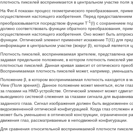
плотность пикселей воспринимается в центральном участке поля з
На Фиг.4 показан процесс геометрического преобразования, прим
осуществления настоящего изобретения. Перед предоставлением 
-1
преобразовывается посредством функции T
(I) с сохранением п
должно соответствовать функции обратного преобразования, при
осуществления настоящего изобретения. Оно может быть аппрок
функции. Оптический элемент применяет искажение T(I1) для пре
информации в центральном участке (вокруг β), который является ц
Плотность пикселей, воспринимаемая зрителем, представлена крив
задавая предельное положение, в котором плотность пикселей ув
плотностью пикселей. Данная кривая зависит от оптического преоб
Воспринимаемая плотность пикселей может, например, уменьшатьс
Положение β, в котором воспринимаемая плотность находится в ма
View (Поля зрения)). Данное положение может меняться, если гла
за глазами на HMD-устройстве. Оптический элемент может сдвигать
выводимого системой слежения за глазами сигнала для выравнива
заданного глаза. Сигнал изображения должен быть видоизменен с
видоизмененной оптической конфигурацией. Когда глаз отслежен и
может быть уменьшено в оптической конструкции, ограниченное 
движения глаз, рассматриваемые в неподвижной конфигурации.
Для сравнения относительной воспринимаемой плотности пикселе