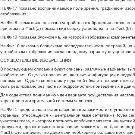
На Фиг.7 показано воспринимаемое поле зрения, графически изоб
отображения;
На Фиг.8 схематично показано устройство отображения согласно 
при этом на Фиг.8(a) показан вид сверху устройства, а на Фиг.8(b) 
На Фиг.9 показана блок-схема, на которой изображены компоненты
На Фиг.10 показана блок-схема последовательности операций, на
устройством отображения согласно одному варианту осуществлен
ОСУЩЕСТВЛЕНИЕ ИЗОБРЕТЕНИЯ
В последующем описании будут описаны различные варианты вып
изобретения. С целью пояснения, частные конфигурации и подр
понимания. Однако специалисту в данной области техники также 
быть реализовано без частных подробностей, приведенных в данн
Для содействия пониманию идеи варианта осуществления настоя
характеристики зрительной системы человека.
На Фиг.1 представлена острота зрения в зависимости от углового 
страницы, относящейся к «центральной ямке сетчатки» («fovea cen
участком глаза, в котором плотность колбочек является наивысше
градусами, при которых острота зрения максимальна. Данная остр
Фиг.1). Это означает, что даже если необходимо большое поле зр