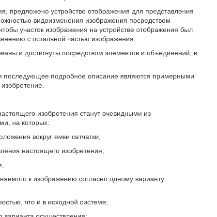
ия, предложено устройство отображения для представления
можностью видоизменения изображения посредством
чтобы участок изображения на устройстве отображения был
авнению с остальной частью изображения.
ваны и достигнуты посредством элементов и объединений, в
к и последующее подробное описание являются примерными
 изобретение.
настоящего изобретения станут очевидными из
и, на которых:
оложения вокруг ямки сетчатки;
вления настоящего изобретения;
м;
еняемого к изображению согласно одному варианту
остью, что и в исходной системе;
о варианта осуществления;