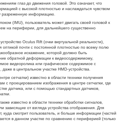
ижениям глаз до движения головой. Это означает, что
формацией с высокой плотностью и наслаждаться чувством
у разреженную информацию.
ком (IMU), пользователь может двигать своей головой к
нием на периферии, для дальнейшего существенно
тройство Oculus Rift (очки виртуальной реальности),
 оптикой почти с постоянной плотностью по всему полю
ушкообразное искажение, которой должно быть
ение обратной деформации к видеосодержимому,
мое видеоролика или графическое содержимое с
 даже в центральном участке HMD-устройства.
тре сетчатки) известно в области техники получения
ам с проецированием изображения в центре сетчатки, где
тке датчика, или с помощью стандартных датчиков,
чатки.
кже известно в области техники обработки сигналов,
ли зависящие от взгляда устройства отображения. Для
т, куда смотрит пользователь, и больше информации (частей
ется в данном участке по сравнению с периферией (только