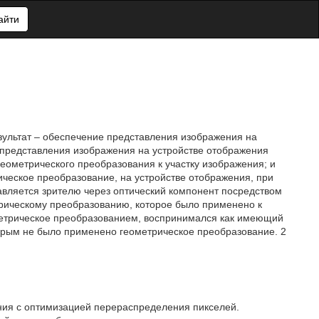
айти
езультат – обеспечение представления изображения на
 представления изображения на устройстве отображения
ометрического преобразования к участку изображения; и
ческое преобразование, на устройстве отображения, при
авляется зрителю через оптический компонент посредством
рическому преобразованию, которое было применено к
ометрическое преобразованием, воспринимался как имеющий
торым не было применено геометрическое преобразование. 2
ния с оптимизацией перераспределения пикселей.