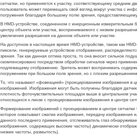
сетчатки, но применяется к участку, соответствующему средним дв
пользователь может перемещать свой взгляд вокруг участка с ин
погружения благодаря большому полю зрения, предоставляющем
В HMD-устройстве, соединенном с инерционным измерительным бло
центру объекта или участка, воспринимаемого с низким разреше
увеличения разрешения на данном объекте или участке.
На доступном в настоящее время HMD-устройстве, таком как HMD-ус
пиксели, генерируемые устройством отображения, распределяются
зрения. Так как данная оптика проста, то она вносит сильное под
скомпенсировано посредством обработки сигналов через примен
подлежащему отображению. Зритель может воспринимать содержи
погружением при большом поле зрения, но с плохим разрешением,
То, что называют «фовеацией» (проецированием изображения в цен
изображений. Изображения могут быть получены благодаря датчик
плотность фоточувствительных площадок выше в центральном учас
относящихся к линзе с проецированием изображения в центре сет
Формирование изображений с проецированием в центре сетчатки та
которое охватывает сжатие изображения, передачу изображения и
данного последнего применения, отслеживатель глаз обнаруживае
изображения, содержащих высокие частоты) динамически отобража
низкие частоты, размытость).