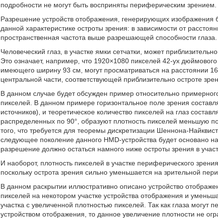
подробности не могут быть восприняты периферическим зрением.
Разрешение устройств отображения, генерирующих изображения 
данной характеристике остроты зрения: в зависимости от расстоя
пространственная частота выше разрешающей способности глаза.
Человеческий глаз, в участке ямки сетчатки, может приблизительно
Это означает, например, что 1920×1080 пикселей 42-ух дюймового H
имеющего ширину 93 см, могут просматриваться на расстоянии 166
центральной части, соответствующей приблизительно остроте зрен
В данном случае будет обсужден пример относительно примерно
пикселей. В данном примере горизонтальное поле зрения составля
источников), и теоретическое количество пикселей на глаз составл
распределенных по 90°, образуют плотность пикселей меньшую по 
того, что требуется для теоремы дискретизации Шеннона-Найквиста
следующее поколение данного HMD-устройства будет основано на
разрешение должно остаться намного ниже остроты зрения в участ
И наоборот, плотность пикселей в участке периферического зрени
поскольку острота зрения сильно уменьшается на зрительной пер
В данном раскрытии иллюстративно описано устройство отображен
пикселей на некотором участке устройства отображения и умень
участка с увеличенной плотностью пикселей. Так как глаза могу
устройством отображения, то данное увеличение плотности не ог