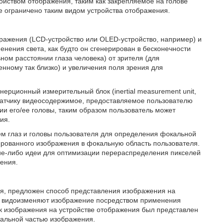
йством отображения, таким как закрепляемое на голове
не ограничено таким видом устройства отображения.
ражения (LCD-устройство или OLED-устройство, например) и
нения света, как будто он сгенерирован в бесконечности
ом расстоянии глаза человека) от зрителя (для
нному так близко) и увеличения поля зрения для
нерционный измерительный блок (inertial measurement unit,
датчику видеосодержимое, предоставляемое пользователю
ии его/ее головы, таким образом пользователь может
ия.
ем глаз и головы пользователя для определения фокальной
ированного изображения в фокальную область пользователя.
кие-либо идеи для оптимизации перераспределения пикселей
ения.
я, предложен способ представления изображения на
ом видоизменяют изображение посредством применения
ок изображения на устройстве отображения был представлен
тальной частью изображения.