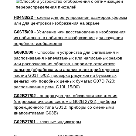
H04N3/22
- схемы для регулирования размеров, формы
или для центровки изображения на экране
G06T5/00
- Усиление или восстановление изображения
из побитового в побитовое изображение для создания
подобного изображения
G06K9/00
- Способы и устройства для считывания и
распознавания напечатанных или написанных знаков
или распознавания образов, например отпечатков
пальцев (обработка или анализ траекторий ядерных
частиц G01T 5/02; проверка рисунков на бумажных
деньгах или подобных ценных бумагах G07D 7/20;
распознавание речи G10L 15/00)
G02B27/02
- аппаратура для обозрения или чтения
(стереоскопические системы G02B 27/22; приборы
проекционного типа G03B; приборы со сменными
диапозитивами G03B)
G02B27/01
- главные индикаторы