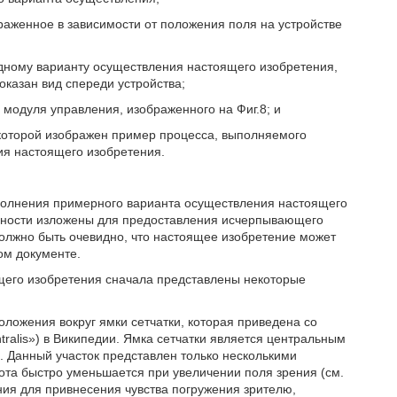
раженное в зависимости от положения поля на устройстве
одному варианту осуществления настоящего изобретения,
показан вид спереди устройства;
 модуля управления, изображенного на Фиг.8; и
 которой изображен пример процесса, выполняемого
ия настоящего изобретения.
олнения примерного варианта осуществления настоящего
обности изложены для предоставления исчерпывающего
должно быть очевидно, что настоящее изобретение может
ом документе.
щего изобретения сначала представлены некоторые
положения вокруг ямки сетчатки, которая приведена со
tralis») в Википедии. Ямка сетчатки является центральным
й. Данный участок представлен только несколькими
ота быстро уменьшается при увеличении поля зрения (см.
ения для привнесения чувства погружения зрителю,