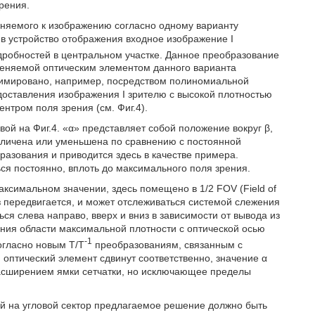
рения.
еняемого к изображению согласно одному варианту
в устройство отображения входное изображение I
одробностей в центральном участке. Данное преобразование
меняемой оптическим элементом данного варианта
симировано, например, посредством полиномиальной
доставления изображения I зрителю с высокой плотностью
ентром поля зрения (см. Фиг.4).
ой на Фиг.4. «α» представляет собой положение вокруг β,
еличена или уменьшена по сравнению с постоянной
разования и приводится здесь в качестве примера.
я постоянно, вплоть до максимального поля зрения.
ксимальном значении, здесь помещено в 1/2 FOV (Field of
з передвигается, и может отслеживаться системой слежения
ся слева направо, вверх и вниз в зависимости от вывода из
ния области максимальной плотности с оптической осью
-1
огласно новым T/T
преобразованиям, связанным с
 оптический элемент сдвинут соответственно, значение α
расширением ямки сетчатки, но исключающее пределы
й на угловой сектор предлагаемое решение должно быть