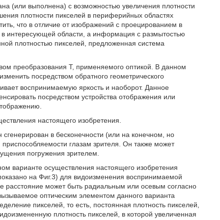
ана (или выполнена) с возможностью увеличения плотности
ьшения плотности пикселей в периферийных областях
тить, что в отличие от изображений с проецированием в
ся в интересующей области, а информация с размытостью
янной плотностью пикселей, предложенная система
ом преобразования T, применяемого оптикой. В данном
зменить посредством обратного геометрического
чивает воспринимаемую яркость и наоборот. Данное
енсировать посредством устройства отображения или
отображению.
ществления настоящего изобретения.
н сгенерирован в бесконечности (или на конечном, но
 приспособляемости глазам зрителя. Он также может
щущения погружения зрителем.
ьном варианте осуществления настоящего изобретения
показано на Фиг.3) для видоизменения воспринимаемой
ное расстояние может быть радиальным или осевым согласно
, вызываемое оптическим элементом данного варианта
деление пикселей, то есть, постоянная плотность пикселей,
идоизмененную плотность пикселей, в которой увеличенная