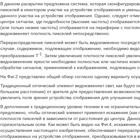
В данном раскрытии предложена система, которая сконфигуриров
пикселей в некотором участке на устройстве отображения и умен
данного участка на устройстве отображения. Однако, следует отме
центре сетчатки, где подробности (высокие частоты) отображают
(или только низкие частоты) отображается на периферии с посто
видоизменяет плотность пикселей непосредственно.
Перераспределение пикселей может быть видоизменено посредств
случае, содержимое, подлежащее отображению, необходимо видои
-1
преобразования T
. Затем увеличение плотности пикселей увели
видоизменение яркости необходимо полностью или частично комп
обработки сигналов, применяемой к изображениям, подлежащих 
На Фиг.2 представлен общий обзор согласно одному варианту осу
Традиционный оптический элемент видоизменяет свет, как будто о
большом расстоянии) от зрителя для предоставления возможности
увеличить поле зрения устройства отображения для улучшения о
В дополнение к традиционному уровню техники в не ограничител
предложено, чтобы оптический элемент применял искажение (как 
плотности пикселей в зависимости от расстояния до центра. Дан
горизонтальным осям. Как может быть видно на Фиг.4, искажение
осуществления настоящего изобретения, обеспечивает перераспре
отображаемых на устройстве отображения, преобразовывается в в