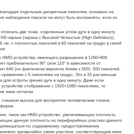
благодаря отдельным дискретным пикселям, основано на
ния наблюдения пиксели не могут быть восприняты, если их
 отличать две точки, отделенные углом дуги в одну минуту.
D-экрана (экрана с Высокой Четкостью (High Definition)),
 см, с плотностью пикселей в 60 пикселей на градус в своей
ия.
го HMD-устройства, имеющего разрешение в 1280×800
ет приблизительно 90° (или 110° в зависимости от
яет 640 (но фактически вероятно ближе к 500): 500 пикселей,
сравнению с 5 пикселями на градус. Это в 10 раз меньше
 для остроты зрения дуги в одну минуту. Даже если
 устройстве отображения с 1920×1080 пикселями, то
ке ямки сетчатки.
я слишком высока для восприятия человеческим глазом,
иферии.
ия, такое как HMD-устройство, увеличивающее плотность
шающее данную плотность на периферийных участках данного
т перемещаться по содержимому, предоставляемому
раничено чрезвычайно узким участком, соответствующим ямке