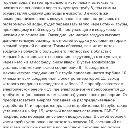
горячая вода 7 из геотермального источника и вытекать из
нижнего ее основания через выпускную трубу 8, тем самым
осуществляя циркуляцию воды в емкости. В емкость же
помещена нижняя часть воздуховода, которая, нагреваясь от
геотермальной воды, будет передавать тепло через стенки трубы,
проходящему в ней воздуху 18, поступающего в воздуховод в
нижнем его основании. Очевидно, что нагрев воздуха вызовет
дополнительную разницу плотностей воздуха у основания горы и
в самой верхней ее части. Таким образом, возникнет поток
воздуха из области с большей его плотностью в область с
меньшей плотностью: от основания воздуховода к его устью, а
через него - в атмосферу, снизу вверх. В устье воздуховода
установлено механическое соединение 9. Посредством
механического соединения 9 к трубе присоединяется турбина 10,
кинематически соединенная с электрогенератором 11, выход
которого соединен посредством кабеля 12 с преобразователем
электрической энергии 13, где электроэнергия преобразуется до
требуемого (по показателям качества) уровня электроэнергии. От
преобразователя энергия попадает на распределительное
устройство 14 и передается дальше потребителям. В трубе также
установлен шибер 15, который позволяет остановить ГАВ-ТУ
посредством перекрытия сечения воздуховода. В самой верхней
части трубы установлен нагнетатель воздуха 16, состоящий из
лопастей, которые крутятся посредством проходящего потока