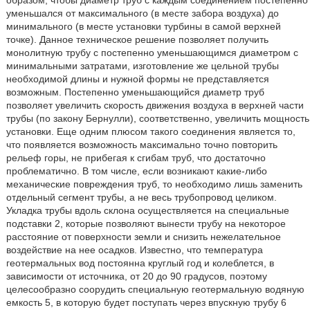
образом, чтобы диаметр труб с каждым соединением постепенно
уменьшался от максимального (в месте забора воздуха) до
минимального (в месте установки турбины в самой верхней
точке). Данное техническое решение позволяет получить
монолитную трубу с постепенно уменьшающимся диаметром с
минимальными затратами, изготовление же цельной трубы
необходимой длины и нужной формы не представляется
возможным. Постепенно уменьшающийся диаметр труб
позволяет увеличить скорость движения воздуха в верхней части
трубы (по закону Бернулли), соответственно, увеличить мощность
установки. Еще одним плюсом такого соединения является то,
что появляется возможность максимально точно повторить
рельеф горы, не прибегая к сгибам труб, что достаточно
проблематично. В том числе, если возникают какие-либо
механические повреждения труб, то необходимо лишь заменить
отдельный сегмент трубы, а не весь трубопровод целиком.
Укладка трубы вдоль склона осуществляется на специальные
подставки 2, которые позволяют вынести трубу на некоторое
расстояние от поверхности земли и снизить нежелательное
воздействие на нее осадков. Известно, что температура
геотермальных вод постоянна круглый год и колеблется, в
зависимости от источника, от 20 до 90 градусов, поэтому
целесообразно соорудить специальную геотермальную водяную
емкость 5, в которую будет поступать через впускную трубу 6