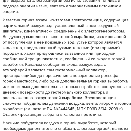
для выработки электроэнергии без использования топлива и
подвода энергии извне, являясь альтернативным источником
энергии.
Известна горная воздушно-тяговая электростанция, содержащая
вертикальный воздуховод, установленный в нем воздушный
двигатель, кинематически соединенный с электрогенератором.
Воздуховод выполнен в виде горной выработки, изолированной
от поступления в нее подземных вод, устье которой является
коллектор, представленный сухими теплыми (или горячими)
породами, характеризующиеся вызванной или природной
сообщенной трещиноватостью, сообщенный со входом горной
выработки. Каналом сообщения входа воздуховода с
атмосферой является сам геотермальный коллектор,
простирающийся до пересечения с поверхностью рельефа
горной местности, либо одна дополнительная горная выработка
или несколько дополнительных горных выработок, сооруженных с
дневной поверхности до геотермального коллектора и
расположенных вокруг горной выработки. Электростанция
снабжена побудителем движения воздуха, вентилятором в горной
выработке (см. патент РФ №2444645, МПК F03D 3/04, 2009 г.).
Эта электростанция выбрана в качестве прототипа.
Наличие побудителя воздуха в горной выработке, который
необходимо дополнительно снабжать электроэнергией, является