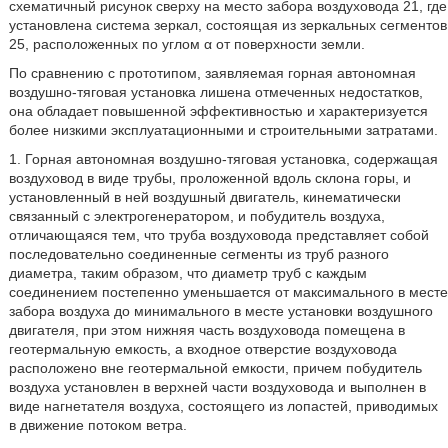
схематичный рисунок сверху на место забора воздуховода 21, где
установлена система зеркал, состоящая из зеркальных сегментов
25, расположенных по углом α от поверхности земли.
По сравнению с прототипом, заявляемая горная автономная
воздушно-тяговая установка лишена отмеченных недостатков,
она обладает повышенной эффективностью и характеризуется
более низкими эксплуатационными и строительными затратами.
1. Горная автономная воздушно-тяговая установка, содержащая
воздуховод в виде трубы, проложенной вдоль склона горы, и
установленный в ней воздушный двигатель, кинематически
связанный с электрогенератором, и побудитель воздуха,
отличающаяся тем, что труба воздуховода представляет собой
последовательно соединенные сегменты из труб разного
диаметра, таким образом, что диаметр труб с каждым
соединением постепенно уменьшается от максимального в месте
забора воздуха до минимального в месте установки воздушного
двигателя, при этом нижняя часть воздуховода помещена в
геотермальную емкость, а входное отверстие воздуховода
расположено вне геотермальной емкости, причем побудитель
воздуха установлен в верхней части воздуховода и выполнен в
виде нагнетателя воздуха, состоящего из лопастей, приводимых
в движение потоком ветра.