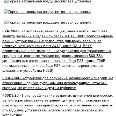
F24T50/00
- Отопление; вентиляция; печи и плиты (тепловая
защита растений в садах или лесах A01G 13/06; хлебопекарные
печи и устройства A21B; устройства для варки вообще, за
исключением кухонных плит A47J; ковка B21J, B21K;
отопительные и вентиляционные устройства для транспортных
средств, см. соответствующие подклассы классов B60-B64;
устройства для зажигания топлива вообще F23; сушка F26B;
промышленные печи вообще F27; электронагревательные
элементы и устройства H05B)
F03G7/00
- Устройства для получения механической энергии, не
отнесенные к другим рубрикам или использующие источники
энергии, не отнесенные к другим рубрикам
F03D9/25
- Приспосабливание ветряных двигателей для особых
целей; агрегатирование ветряных двигателей с приводимыми
ими устройствами (при преобладании отличительных признаков
приводимых устройств см. классы, к которым отнесены эти
устройства)