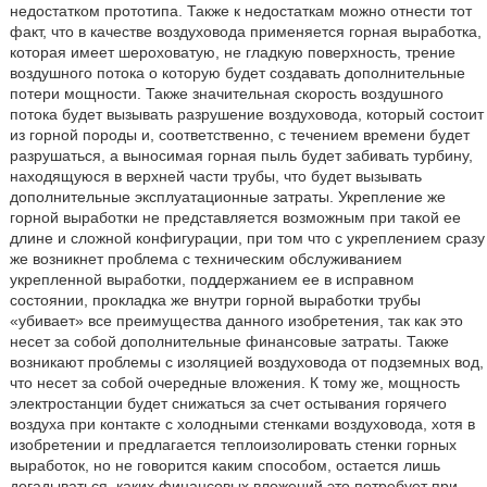
недостатком прототипа. Также к недостаткам можно отнести тот
факт, что в качестве воздуховода применяется горная выработка,
которая имеет шероховатую, не гладкую поверхность, трение
воздушного потока о которую будет создавать дополнительные
потери мощности. Также значительная скорость воздушного
потока будет вызывать разрушение воздуховода, который состоит
из горной породы и, соответственно, с течением времени будет
разрушаться, а выносимая горная пыль будет забивать турбину,
находящуюся в верхней части трубы, что будет вызывать
дополнительные эксплуатационные затраты. Укрепление же
горной выработки не представляется возможным при такой ее
длине и сложной конфигурации, при том что с укреплением сразу
же возникнет проблема с техническим обслуживанием
укрепленной выработки, поддержанием ее в исправном
состоянии, прокладка же внутри горной выработки трубы
«убивает» все преимущества данного изобретения, так как это
несет за собой дополнительные финансовые затраты. Также
возникают проблемы с изоляцией воздуховода от подземных вод,
что несет за собой очередные вложения. К тому же, мощность
электростанции будет снижаться за счет остывания горячего
воздуха при контакте с холодными стенками воздуховода, хотя в
изобретении и предлагается теплоизолировать стенки горных
выработок, но не говорится каким способом, остается лишь
догадываться, каких финансовых вложений это потребует при