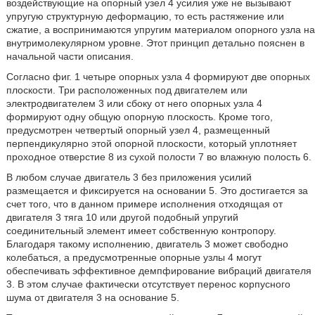
воздействующие на опорный узел 4 усилия уже не вызывают
упругую структурную деформацию, то есть растяжение или
сжатие, а воспринимаются упругим материалом опорного узла на
внутримолекулярном уровне. Этот принцип детально пояснен в
начальной части описания.
Согласно фиг. 1 четыре опорных узла 4 формируют две опорных
плоскости. Три расположенных под двигателем или
электродвигателем 3 или сбоку от него опорных узла 4
формируют одну общую опорную плоскость. Кроме того,
предусмотрен четвертый опорный узел 4, размещенный
перпендикулярно этой опорной плоскости, который уплотняет
проходное отверстие 8 из сухой полости 7 во влажную полость 6.
В любом случае двигатель 3 без приложения усилий
размещается и фиксируется на основании 5. Это достигается за
счет того, что в данном примере исполнения отходящая от
двигателя 3 тяга 10 или другой подобный упругий
соединительный элемент имеет собственную контропору.
Благодаря такому исполнению, двигатель 3 может свободно
колебаться, а предусмотренные опорные узлы 4 могут
обеспечивать эффективное демпфирование вибраций двигателя
3. В этом случае фактически отсутствует перенос корпусного
шума от двигателя 3 на основание 5.