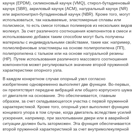
каучук (EPDM), силиконовый каучук (VMQ), стирол-бутадиеновый
каучук (SBR), акриловый каучук (АСМ), натуральный каучук (NR)
или акрилонитрил-бутадиеновый каучук (NBR). Кроме того, могут
использоваться, так называемые, эластомерные сплавы или
полисмеси, то есть смеси готовых полимеров из нескольких видов
молекул. За счет различного соотношения компонентов в смеси и
использованию добавок таким способом могут быть получены
материалы с индивидуальными свойствами, такие как: например,
полиолефиновые эластомеры на основе полипропилена (ПП),
полипропилена с тальком или на основе натуральной резины
(HP). Путем использования различного массового соотношения
компонентов может регулироваться значение второй пружинной
характеристики опорного узла.
В каждом конкретном случае опорный узел согласно
изобретению одновременно выполняет две функции. Во-первых,
он препятствует передаче вибраций или общего корпусного шума
от двигателя на основание. Это обеспечивается, главным
образом, за счет складывающегося участка с первой пружинной
характеристикой. Кроме того, опорный узел выполняет функцию
концевого упора в том случае, когда двигатель вследствие усилий
ускорения, например, при захлопывании двери или в аварийной
ситуации должен быть заторможен. Эта функция обеспечивается
второй пружинной характеристикой за счет внутримолекулярной