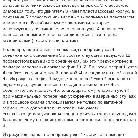
основание 5, и/или замок 12 методом впрыска. Это возможно,
благодаря тому, что двигатель 3 имеет пластмассовый корпус, а
основание 5 полностью или частично выполнено из пластмассы
или металла. В любом случае эластомеры, которые
используются для выполнения опорного узла 4, в процессе
нанесения впрыском прочно соединяются с такого рода
материалами (пластмассой, сталью).
Более предпочтительно, однако, когда опорный узел 4
соединяется с основанием 5 и соответствующей заглушкой 12
посредством разъемного соединения, как это предусмотрено в
примере исполнения согласно фиг. 1 и 2. При этом опорный узел
4 снабжен соединительной головкой 4b и соединительной лапкой
4с. Из разреза на фиг. 1 видно, что опорный узел 4 выполнен в
виде конуса, сужающегося от соединительной пятки 4с к
соединительной головке 4b. Благодаря этому, опорный узел 4
при максимальных поперечных ускорениях в аварийных случаях
и в процессе сжатия сплющивается не только по вытяжной
гармонике, а дополнительно отдельные участки
складывающегося участка 4а концентрически входят друг в друга,
благодаря чему не происходит смещение точки опоры двигателя
3.
Из рисунков видно, что опорные узлы 4 частично, а именно