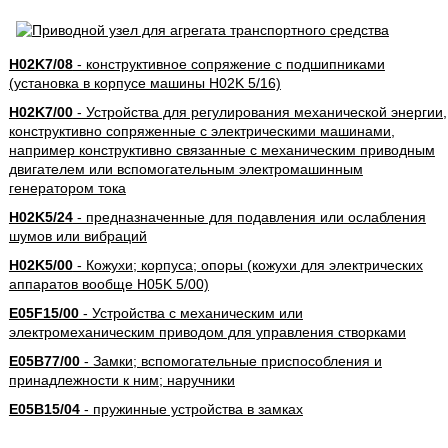
H02K7/08
- конструктивное сопряжение с подшипниками
(установка в корпусе машины H02K 5/16)
H02K7/00
- Устройства для регулирования механической энергии,
конструктивно сопряженные с электрическими машинами,
например конструктивно связанные с механическим приводным
двигателем или вспомогательным электромашинным
генератором тока
H02K5/24
- предназначенные для подавления или ослабления
шумов или вибраций
H02K5/00
- Кожухи; корпуса; опоры (кожухи для электрических
аппаратов вообще H05K 5/00)
E05F15/00
- Устройства с механическим или
электромеханическим приводом для управления створками
E05B77/00
- Замки; вспомогательные приспособления и
принадлежности к ним; наручники
E05B15/04
- пружинные устройства в замках