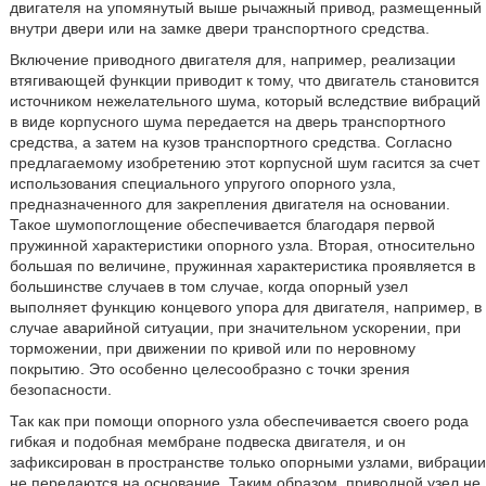
двигателя на упомянутый выше рычажный привод, размещенный
внутри двери или на замке двери транспортного средства.
Включение приводного двигателя для, например, реализации
втягивающей функции приводит к тому, что двигатель становится
источником нежелательного шума, который вследствие вибраций
в виде корпусного шума передается на дверь транспортного
средства, а затем на кузов транспортного средства. Согласно
предлагаемому изобретению этот корпусной шум гасится за счет
использования специального упругого опорного узла,
предназначенного для закрепления двигателя на основании.
Такое шумопоглощение обеспечивается благодаря первой
пружинной характеристики опорного узла. Вторая, относительно
большая по величине, пружинная характеристика проявляется в
большинстве случаев в том случае, когда опорный узел
выполняет функцию концевого упора для двигателя, например, в
случае аварийной ситуации, при значительном ускорении, при
торможении, при движении по кривой или по неровному
покрытию. Это особенно целесообразно с точки зрения
безопасности.
Так как при помощи опорного узла обеспечивается своего рода
гибкая и подобная мембране подвеска двигателя, и он
зафиксирован в пространстве только опорными узлами, вибрации
не передаются на основание. Таким образом, приводной узел не