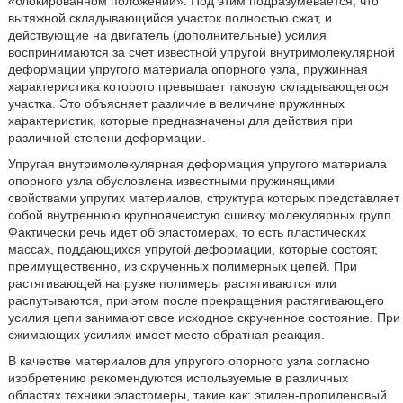
«блокированном положении». Под этим подразумевается, что
вытяжной складывающийся участок полностью сжат, и
действующие на двигатель (дополнительные) усилия
воспринимаются за счет известной упругой внутримолекулярной
деформации упругого материала опорного узла, пружинная
характеристика которого превышает таковую складывающегося
участка. Это объясняет различие в величине пружинных
характеристик, которые предназначены для действия при
различной степени деформации.
Упругая внутримолекулярная деформация упругого материала
опорного узла обусловлена известными пружинящими
свойствами упругих материалов, структура которых представляет
собой внутреннюю крупноячеистую сшивку молекулярных групп.
Фактически речь идет об эластомерах, то есть пластических
массах, поддающихся упругой деформации, которые состоят,
преимущественно, из скрученных полимерных цепей. При
растягивающей нагрузке полимеры растягиваются или
распутываются, при этом после прекращения растягивающего
усилия цепи занимают свое исходное скрученное состояние. При
сжимающих усилиях имеет место обратная реакция.
В качестве материалов для упругого опорного узла согласно
изобретению рекомендуются используемые в различных
областях техники эластомеры, такие как: этилен-пропиленовый