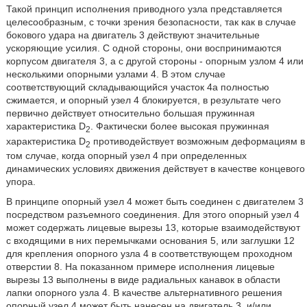
Такой принцип исполнения приводного узла представляется
целесообразным, с точки зрения безопасности, так как в случае
бокового удара на двигатель 3 действуют значительные
ускоряющие усилия. С одной стороны, они воспринимаются
корпусом двигателя 3, а с другой стороны - опорным узлом 4 или
несколькими опорными узлами 4. В этом случае
соответствующий складывающийся участок 4а полностью
сжимается, и опорный узел 4 блокируется, в результате чего
первично действует относительно большая пружинная
характеристика D
. Фактически более высокая пружинная
2
характеристика D
противодействует возможным деформациям в
2
том случае, когда опорный узел 4 при определенных
динамических условиях движения действует в качестве концевого
упора.
В принципе опорный узел 4 может быть соединен с двигателем 3
посредством разъемного соединения. Для этого опорный узел 4
может содержать лицевые вырезы 13, которые взаимодействуют
с входящими в них перемычками основания 5, или заглушки 12
для крепления опорного узла 4 в соответствующем проходном
отверстии 8. На показанном примере исполнения лицевые
вырезы 13 выполнены в виде радиальных канавок в области
лапки опорного узла 4. В качестве альтернативного решения
опорный узел 4 может быть нанесен на двигатель 3, и/или