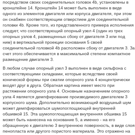
посредством своих соединительных головок 4b, установлены в
кронштейне 14. Кронштейн 14 может быть выполнен в виде
одного из элементов двигателя или корпуса двигателя, при этом
он снабжен соответствующим отверстием для соединительной
головки 4b. Кроме того, из представленного примера исполнения
следует, что соответствующий опорный узел 4 (один из трех
опорных узлов 4, размещенных сбоку от двигателя 3 или под
ним) в вертикальной проекции основания 5 своей
соединительной головкой 4b расположен сбоку от двигателя 3. За
счет этого обеспечивается в максимальной степени компактное
размещение двигателя 3.
В любом случае опорный узел 3 выполнен в виде сильфона с
соответствующими складками, которые вследствие своей
конической формы при сжатии опорного узла 4 концентрически
входят друг в друга. Обратная картина имеет место при
растяжении опорного узла 4. Основным назначением опорного
узла 4 является демпфирование производимого двигателем 3
корпусного шума. Дополнительно возникающий воздушный шум
может демпфироваться шумопоглощающей внутренней
обшивкой 15. Эта шумопоглощающая внутренняя обшивка 15
может быть нанесена на основание 5, а именно - на его
обращенную к двигателю 3 внутреннюю поверхность, в виде слоя
пенопласта или другого пористого материала. Это отражено на