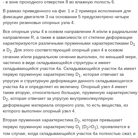
- в зоне проходного отверстия 8 во влажную полость 6.
В рамках приведенного на фиг. 1 и 2 примера исполнения для
фиксации двигателя 3 на основании 5 предусмотрено четыре
упругих резиновых опорных узла 4.
Все опорные узлы 4 в осевом направлении А и/или в радиальном
направлении R, а также в зависимости от степени деформации
характеризуются различными пружинными характеристиками D
1
и D
. Для этого соответствующий опорный узел 4 в осевом
2
сечении и/или радиальном сечении выполнен, по меньшей мере,
частично в виде складывающейся структуры и имеет
складывающийся участок 4а. Складывающийся участок 4а имеет
первую пружинную характеристику D
, которая отвечает за
1
упругую и структурную деформации данного складывающегося
участка 4а и определяет их величину. Опорный узел 4 имеет
также вторую, относительно большую, пружинную характеристику
D
, которая отвечает за упругую внутримолекулярную
2
деформацию материала опорного узла, то есть вещества, из
которого выполнен опорный узел 4.
Вторая пружинная характеристика D
, которая превышает
2
первую пружинную характеристику D
(D
>D
), проявляется в
1
2
1
том случае, когда складывающийся участок 4а полностью сжат, и